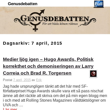
Genusdebatten
Hoppa till huvudinnehåll
Hoppa till sekundärt innehåll
Dagsarkiv:
7 april, 2015
Medier ljög igen – Hugo Awards, Politisk
korrekthet och demoniseringen av Larry
Correia och Brad R. Torgersen
Postat
7 april, 2015
av
Erik
Jag hade ursprungligen tänkt att det här med SF-
författarpriset Hugo Awards skulle vara ett så pass nischat
ämne att det räckte att skriva om det på min egen blogg men
i och med att Rolling Stones Magazines våldtäktslögner om
UVA och …
Läs mer
→