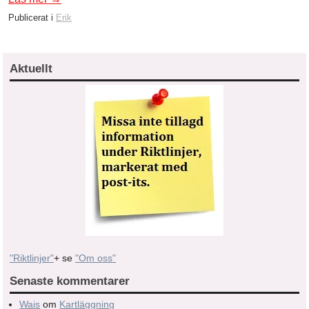
Publicerat i
Erik
Aktuellt
"Riktlinjer"
+ se
"Om oss"
Senaste kommentarer
Wais
om
Kartläggning