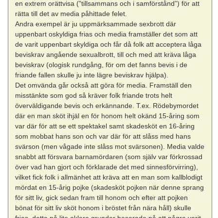
en extrem orättvisa (”tillsammans och i samförstånd”) för att
rätta till det av media påhittade felet.
Andra exempel är ju uppmärksammade sexbrott där
uppenbart oskyldiga frias och media framställer det som att
de varit uppenbart skyldiga och får då folk att acceptera låga
beviskrav angående sexualbrott, till och med att kräva låga
beviskrav (ologisk rundgång, för om det fanns bevis i de
friande fallen skulle ju inte lägre beviskrav hjälpa).
Det omvända går också att göra för media. Framställ den
misstänkte som god så kräver folk friande trots helt
överväldigande bevis och erkännande. T.ex. Rödebymordet
där en man sköt ihjäl en för honom helt okänd 15-åring som
var där för att se ett spektakel samt skadesköt en 16-åring
som mobbat hans son och var där för att slåss med hans
svärson (men vågade inte slåss mot svärsonen). Media valde
snabbt att försvara barnamördaren (som själv var förkrossad
över vad han gjort och förklarade det med sinnesförvirring),
vilket fick folk i allmänhet att kräva att en man som kallblodigt
mördat en 15-årig pojke (skadesköt pojken när denne sprang
för sitt liv, gick sedan fram till honom och efter att pojken
bönat för sitt liv sköt honom i bröstet från nära håll) skulle
frias, detta på lite oklara grunder baserade på att några varit