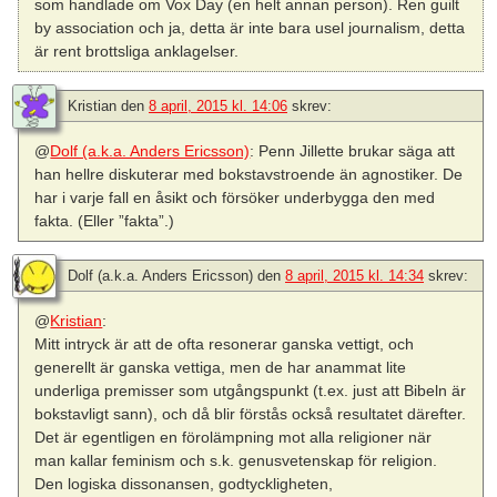
som handlade om Vox Day (en helt annan person). Ren guilt
by association och ja, detta är inte bara usel journalism, detta
är rent brottsliga anklagelser.
Kristian
den
8 april, 2015 kl. 14:06
skrev:
@
Dolf (a.k.a. Anders Ericsson)
: Penn Jillette brukar säga att
han hellre diskuterar med bokstavstroende än agnostiker. De
har i varje fall en åsikt och försöker underbygga den med
fakta. (Eller ”fakta”.)
Dolf (a.k.a. Anders Ericsson)
den
8 april, 2015 kl. 14:34
skrev:
@
Kristian
:
Mitt intryck är att de ofta resonerar ganska vettigt, och
generellt är ganska vettiga, men de har anammat lite
underliga premisser som utgångspunkt (t.ex. just att Bibeln är
bokstavligt sann), och då blir förstås också resultatet därefter.
Det är egentligen en förolämpning mot alla religioner när
man kallar feminism och s.k. genusvetenskap för religion.
Den logiska dissonansen, godtyckligheten,