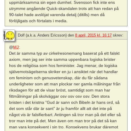
uppmärksamma sin egen dumhet. Svensson fick inte ens
utrymme angående Quick-skandalen trots att han redan på
90-talet hade avslöjat varenda detalj (ditills) men då
förlöjligats och förtalats i media.
Dolf (a.k.a. Anders Ericsson)
den
8 april, 2015 kl. 16:17
skrev:
@
MJ
:
Det är samma typ av cirkelresonemang baserat på ett falskt
axiom, men jag ser inte samma uppenbara logiska brister
hos de religiösa som hos feminister. Jag menar, de logiska
självemotsägelserna skriker en ju i ansiktet när det handlar
om feminism och genusvetenskap, där du får sådana
underligheter som att man plockar ner gamla målningar från
riksdagen för att de visar bröst, samtidigt som man har
fittmålningar på skolväggar osv osv osv osv. Den stora
bristen i det kristna ”Gud är sann och Bibeln är hans ord, så
det som står där är sant” är ju framför allt att det inte på
något vis är falsifierbart. Antingen så tror man på det eller så
tror man inte på det. Men även om man tror på det så kan
man vara konsekvent i sin tro. Konsekvens brukar däremot