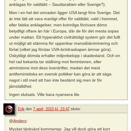
anklagas för valdtäkt – Saudiarabien eller Sverige?).
Men i en hel del omraden ligger USA langt före Sverige. Det
är inte lätt att vara manligt offer för valdtäkt, vald i hemmet,
eller falska anklagelser, men kvinnliga förövare döms
betydligt oftare än här i Europa, där de för det mesta sopas
under mattan. Ett hyperaktivt civilrättsligt system gör det fullt
ut möjligt att stämma för uppenbar mansdiskriminering och
förtal (vilket jag förstar UVA-brödraskapen ämnar göra).
Oskyldigt dömda erhaller miljonbelopp i skadestand. Och en
hel rad bekanta tar ställning mot feminismen, eller
atminstone mot dess överdrifter, medan det mest
antifeministiska en svensk politiker kan göra är att säga
nagot i stil med att han inte bestämt sig men är för
jämställdhet.
Ingen slutsats. Ville bara nyansera lite.
Erik
den
7 april, 2015 kl. 23:47
skrev:
@
Anders
:
Mycket tänkvärd kommentar. Jag vill dock göra ett kort