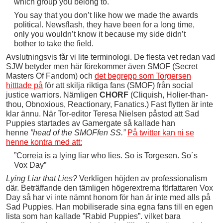
which group you belong to.
You say that you don’t like how we made the awards
political. Newsflash, they have been for a long time,
only you wouldn’t know it because my side didn’t
bother to take the field.
Avslutningsvis får vi lite terminologi. De flesta vet redan vad
SJW betyder men här förekommer även SMOF (Secret
Masters Of Fandom) och
det begrepp som Torgersen
hitttade på
för att skilja riktiga fans (SMOF) från social
justice warriors. Nämligen
CHORF
(Cliquish, Holier-than-
thou, Obnoxious, Reactionary, Fanatics.) Fast flytten är inte
klar ännu. När Tor-editor Teresa Nielsen påstod att Sad
Puppies startades av Gamergate så kallade han
henne
”head of the SMOFfen SS.”
På twitter kan ni se
henne kontra med att:
”Correia is a lying liar who lies. So is Torgesen. So´s
Vox Day”
Lying Liar that Lies?
Verkligen höjden av professionalism
där. Beträffande den tämligen högerextrema författaren Vox
Day så har vi inte nämnt honom för han är inte med alls på
Sad Puppies. Han mobiliserade sina egna fans till en egen
lista som han kallade ”Rabid Puppies”. vilket bara