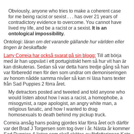
Obviously, anyone who tries to make a coherent case
for me being racist or sexist . . . has over 21 years of
contradictory evidence to overcome. You cannot have
lived my life, and be a racist or a sexist.
It is an
ontological impossibility.
Ontologi:
läran om det varande gällande hur världen eller
tingen är beskaffade
Larry Correia har också svarat på sin blogg:
Till att börja
med är han uppväxt i ett portugistiskt hem så hur vit han är
kan diskuteras. Sedan så var detta hans tredje gång så han
var förberedd men för den som undrar om demoniseringen
av honom nådde samma nivåer så kan ni läsa hans texter
från Sad Puppies 2 förra året.
My detractors posted and tweeted and told anyone who
would listen about how I was a racist, a homophobe, a
misogynist, a rape apologist, an angry white man, a
religious fanatic, and how I wanted to drag
homosexuals to death behind my pickup truck.
Correia ansåg hans poäng gjordes klar förra året och därför
var det Brad J Torgersen som tog över i år. Nästa år kommer