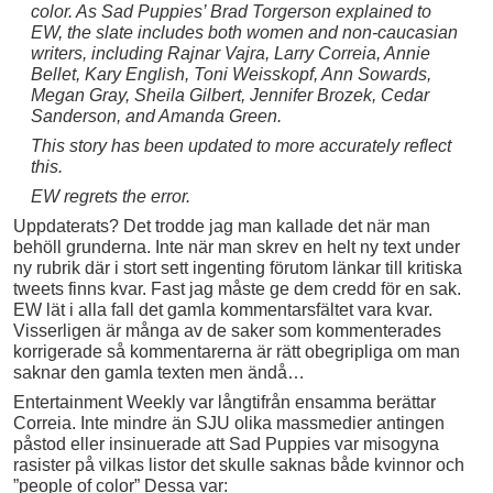
color. As Sad Puppies’ Brad Torgerson explained to
EW, the slate includes both women and non-caucasian
writers, including Rajnar Vajra, Larry Correia, Annie
Bellet, Kary English, Toni Weisskopf, Ann Sowards,
Megan Gray, Sheila Gilbert, Jennifer Brozek, Cedar
Sanderson, and Amanda Green.
This story has been updated to more accurately reflect
this.
EW regrets the error.
Uppdaterats? Det trodde jag man kallade det när man
behöll grunderna. Inte när man skrev en helt ny text under
ny rubrik där i stort sett ingenting förutom länkar till kritiska
tweets finns kvar. Fast jag måste ge dem credd för en sak.
EW lät i alla fall det gamla kommentarsfältet vara kvar.
Visserligen är många av de saker som kommenterades
korrigerade så kommentarerna är rätt obegripliga om man
saknar den gamla texten men ändå…
Entertainment Weekly var långtifrån ensamma berättar
Correia. Inte mindre än SJU olika massmedier antingen
påstod eller insinuerade att Sad Puppies var misogyna
rasister på vilkas listor det skulle saknas både kvinnor och
”people of color” Dessa var: