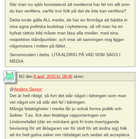
När man nu själv konstaterat att medierna har fel om allt som
du kan verifiera, varför tror folk på det de inte kan verifiera?
Detta torde gälla ALL media, de har en förmåga att bädda in
sina egna politiska budskap i nyheterna, så vill man ha en
hyfsat rättvis bild måste man läsa alla medier, med sina
respektive ståndpunkter, och inse att sanningen nog ligger
någonstans i mitten på fältet….
Sensmoralen i detta: LITA ALDRIG PÅ VAD SOM SÄGS I
MEDIA.
MJ
den
8 april, 2015 kl. 08:46
skrev:
@
Anders Senior
:
Det är helt riktigt, så fort det står något i tidningen som man
vet något om så står det fel i tidningen.
Många felaktigheter i media får ju också forma politik och
åsikter. T.ex. fick den felaktiga rapporteringen om
Lindomefallet (där en mördare gick fri trots övertygande
bevisning för att åklagaren var för stolt för att ändra sig) folk
att tro helt galna saker om rättsläget och sedan att acceptera