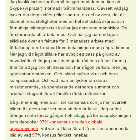
Jag kvalitetscheckar översättningar med dem on-line på
Skype (vi pratar), normalt i tvåtimmarspass. Oavsett vad jag
tycker om deras idéer (eller snarare en del av dem, det är
blandat rena stolligheter med en hel del också skarpa och
förnuftiga iakttagelser) så gillar jag dem som människor. De
är storartade att arbeta med. Och när jag häromdagen
skickade över en faktura för 3 månaders arbete med
förfallodag om 1 månad kom betalningen inom några timmar.
När jag vid något tillfälle har avböjt ett pass på grund av
huvudvärk så får jag mejl med goda råd och då ber för mig.
Inte för att jag tror att deras bön har någon verkan, men jag
uppskattar omtanken. Och ibland spårar vi ur och bara
kompissnackar. Och vad man än tycker om deras
missionerande, så spenderar de oerhörda summor och
arbetar hängivet för att försöka rädda människor.
Så ju mer enig media är i sin konsensus och ju mer svartvit
bilden är, desto mer vet man att den är falsk. Idag är det
återigen (inte första gången) ett inlägg på klimatupplysningen
som debunkar
97% konsensus om den globala
uppvärmingen
. Väl värt att läsa för att få en liten annorlunda
bild av vad 97% konsus faktiskt innebär.