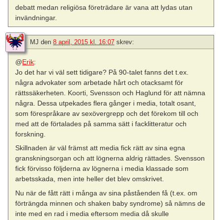
debatt medan religiösa företrädare är vana att lydas utan
invändningar.
MJ
den
8 april, 2015 kl. 16:07
skrev:
@
Erik
:
Jo det har vi väl sett tidigare? På 90-talet fanns det t.ex.
några advokater som arbetade hårt och otacksamt för
rättssäkerheten. Koorti, Svensson och Haglund för att nämna
några. Dessa utpekades flera gånger i media, totalt osant,
som förespråkare av sexövergrepp och det förekom till och
med att de förtalades på samma sätt i facklitteratur och
forskning.
Skillnaden är väl främst att media fick rätt av sina egna
granskningsorgan och att lögnerna aldrig rättades. Svensson
fick förvisso följderna av lögnerna i media klassade som
arbetsskada, men inte heller det blev omskrivet.
Nu när de fått rätt i många av sina påståenden få (t.ex. om
förträngda minnen och shaken baby syndrome) så nämns de
inte med en rad i media eftersom media då skulle