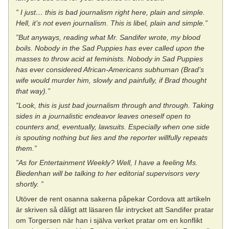
” I just… this is bad journalism right here, plain and simple.
Hell, it’s not even journalism. This is libel, plain and simple.”
”But anyways, reading what Mr. Sandifer wrote, my blood
boils. Nobody in the Sad Puppies has ever called upon the
masses to throw acid at feminists. Nobody in Sad Puppies
has ever considered African-Americans subhuman (Brad’s
wife would murder him, slowly and painfully, if Brad thought
that way).”
”Look, this is just bad journalism through and through. Taking
sides in a journalistic endeavor leaves oneself open to
counters and, eventually, lawsuits. Especially when one side
is spouting nothing but lies and the reporter willfully repeats
them.”
”As for Entertainment Weekly? Well, I have a feeling Ms.
Biedenhan will be talking to her editorial supervisors very
shortly. ”
Utöver de rent osanna sakerna påpekar Cordova att artikeln
är skriven så dåligt att läsaren får intrycket att Sandifer pratar
om Torgersen när han i själva verket pratar om en konflikt