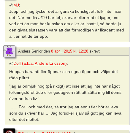
@
MJ
:
Jupp, och jag tycker det är ganska konstigt att folk inte inser
det. När media
alltid
har fel, skarvar eller rent ut ljuger, om
vad det än man har kunskap om eller är insatt i, så borde ju
den givna slutsatsen vara att det förmodligen är likadant med
allt annat de tar upp.
Anders Senior
den
8 april, 2015 kl. 12:28
skrev:
@
Dolf (a.k.a. Anders Ericsson)
:
Hoppas bara att fler öppnar sina egna ögon och väljer det
röda pillret..
”jag är ödmjuk nog (på riktigt) att inse att jag inte har något
tolkningsföreträde eller gudagiven rätt att sätta mig till doms
över andras liv.”
…… För i och med det, så tror jag att ännu fler börjar leva
som du skriver här…. Jag försöker själv så gott jag kan leva
efter det mottot.