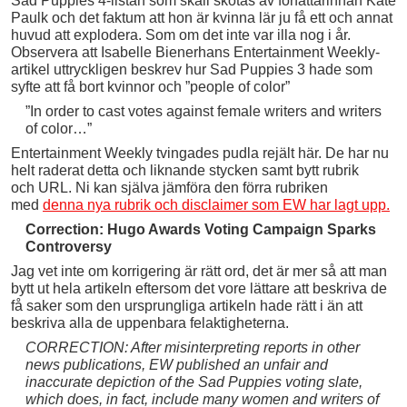
Sad Puppies 4-listan som skall skötas av författarinnan Kate
Paulk och det faktum att hon är kvinna lär ju få ett och annat
huvud att explodera. Som om det inte var illa nog i år.
Observera att Isabelle Bienerhans Entertainment Weekly-
artikel uttryckligen beskrev hur Sad Puppies 3 hade som
syfte att få bort kvinnor och ”people of color”
”In order to cast votes against female writers and writers
of color…”
Entertainment Weekly tvingades pudla rejält här. De har nu
helt raderat detta och liknande stycken samt bytt rubrik
och URL. Ni kan själva jämföra den förra rubriken
med
denna nya rubrik och disclaimer som EW har lagt upp.
Correction: Hugo Awards Voting Campaign Sparks
Controversy
Jag vet inte om korrigering är rätt ord, det är mer så att man
bytt ut hela artikeln eftersom det vore lättare att beskriva de
få saker som den ursprungliga artikeln hade rätt i än att
beskriva alla de uppenbara felaktigheterna.
CORRECTION: After misinterpreting reports in other
news publications, EW published an unfair and
inaccurate depiction of the Sad Puppies voting slate,
which does, in fact, include many women and writers of