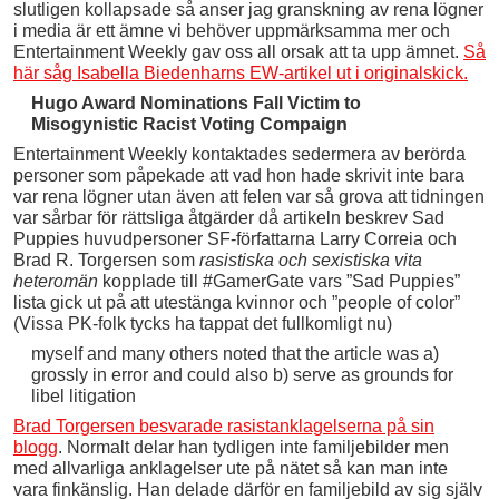
slutligen kollapsade så anser jag granskning av rena lögner
i media är ett ämne vi behöver uppmärksamma mer och
Entertainment Weekly gav oss all orsak att ta upp ämnet.
Så
här såg Isabella Biedenharns EW-artikel ut i originalskick.
Hugo Award Nominations Fall Victim to
Misogynistic Racist Voting Compaign
Entertainment Weekly kontaktades sedermera av berörda
personer som påpekade att vad hon hade skrivit inte bara
var rena lögner utan även att felen var så grova att tidningen
var sårbar för rättsliga åtgärder då artikeln beskrev Sad
Puppies huvudpersoner SF-författarna Larry Correia och
Brad R. Torgersen som
rasistiska och sexistiska vita
heteromän
kopplade till #GamerGate vars ”Sad Puppies”
lista gick ut på att utestänga kvinnor och ”people of color”
(Vissa PK-folk tycks ha tappat det fullkomligt nu)
myself and many others noted that the article was a)
grossly in error and could also b) serve as grounds for
libel litigation
Brad Torgersen besvarade rasistanklagelserna på sin
blogg
. Normalt delar han tydligen inte familjebilder men
med allvarliga anklagelser ute på nätet så kan man inte
vara finkänslig. Han delade därför en familjebild av sig själv