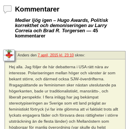
Kommentarer
Medier ljög igen – Hugo Awards, Politisk
korrekthet och demoniseringen av Larry
Correia och Brad R. Torgersen
— 45
kommentarer
Anders
den
7 april, 2015 kl. 23:10
skrev:
Hej alla. Jag följer de här debatterna i USA rätt nära av
interesse. Polariseringen mellan höger och vänster är som
bekant större, och därmed ocksa SJW-överdrifterna.
Ifragagsättande av feminismen sker nästan uteslutande pa
högerkanten, bade ur traditionalistiskt, mansrätts-, och
liberalt perspektiv. I flera inlägg har jag bekämpat
stereotypiseringen av Sverige som ett land präglat av
feministiskt förtryck (vi far inte glömma att vi faktiskt trots allt
lyckats engagera fäder och försvara dess rättigheter i större
utsträckning än de flesta länder) och Mellanöstern som
högborgar för manlig överordning (var skulle du helst