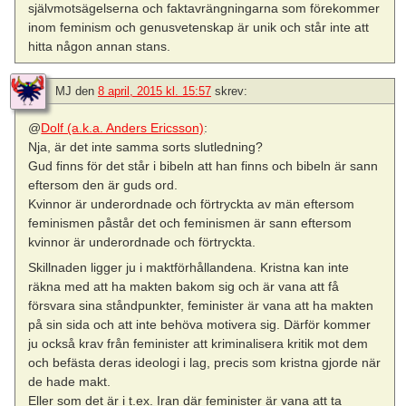
självmotsägelserna och faktavrängningarna som förekommer
inom feminism och genusvetenskap är unik och står inte att
hitta någon annan stans.
MJ
den
8 april, 2015 kl. 15:57
skrev:
@
Dolf (a.k.a. Anders Ericsson)
:
Nja, är det inte samma sorts slutledning?
Gud finns för det står i bibeln att han finns och bibeln är sann
eftersom den är guds ord.
Kvinnor är underordnade och förtryckta av män eftersom
feminismen påstår det och feminismen är sann eftersom
kvinnor är underordnade och förtryckta.
Skillnaden ligger ju i maktförhållandena. Kristna kan inte
räkna med att ha makten bakom sig och är vana att få
försvara sina ståndpunkter, feminister är vana att ha makten
på sin sida och att inte behöva motivera sig. Därför kommer
ju också krav från feminister att kriminalisera kritik mot dem
och befästa deras ideologi i lag, precis som kristna gjorde när
de hade makt.
Eller som det är i t.ex. Iran där feminister är vana att ta