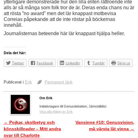
ytterligare demonstrerade hur den lilla eliten rättroende inte
alls är så många som folk tror de är. Deras enda chans nu är
att rösta ”no award” men det lär knappast motbevisa
Correias påpekande att de inte röstar på böckernas
innehåll.
Journalisternas beteende här lär knappast hjälpa heller.
Dela det här:
Twitter
Facebook
LinkedIn
Tumblr
Skriv ut
Publicerat i
Erik
Permanent länk
Om Erik
Initiativtagare till Genusdebatten, Jämställdist
Visa alla inlägg av Erik
←
Pojkar, skolbetyg och
Vansinne #10: Genusvision,
Inläggsnavigering
könsskillnader – Mitt andra
må värsta låt vinna
→
svar till Charlotte