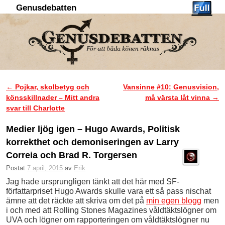
Genusdebatten
Hoppa till huvudinnehåll
Hoppa till sekundärt innehåll
←
Pojkar, skolbetyg och
Vansinne #10: Genusvision,
Inläggsnavigering
könsskillnader – Mitt andra
må värsta låt vinna
→
svar till Charlotte
Medier ljög igen – Hugo Awards, Politisk
korrekthet och demoniseringen av Larry
Correia och Brad R. Torgersen
Postat
7 april, 2015
av
Erik
Jag hade ursprungligen tänkt att det här med SF-
författarpriset Hugo Awards skulle vara ett så pass nischat
ämne att det räckte att skriva om det på
min egen blogg
men
i och med att Rolling Stones Magazines våldtäktslögner om
UVA och lögner om rapporteringen om våldtäktslögner nu