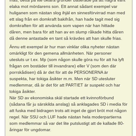
elaka mot mördarens son. Ett annat sådant exempel var
huliganen som nästan slog ihjäl en sinnesförvirrad man med
ett slag från en domkraft bakifrån, han hade tagit med sig
domkraften för att använda som vapen när han hittade
dåren, men bara för att han av en slump råkade hitta dåren
då denne antastade en tant så krävdes att han skulle frias.
Ännu ett exempel är hur man vinklar olika nyheter nästan
omärkligt för den gemena allmänheten. När personer
utesluts ur t.ex. Mp (som någon skulle göra nu för att ha lyft
frågan om bostäder till invandrare) eller V (som den där
porrskådisen) då är det för att de PERSONERNA är
suspekta, har tokiga åsikter m.m. Men när SD utesluter
medlemmar, då är det för att PARTIET är suspekt och har
tokiga åsikter.
När SD av ekonomiska skäl startade ett kvinnoförbund
(sådana får ju särskilda anslag) så anklagades SD i media för
att fuska med bidragen trots att inget de gjort bröt mot någon
regel. När SSU och LUF hade nästan hela moderpartierna
som medlemmar så var det lite putslustigt att de kallade 80-
åringar för ungdomar.