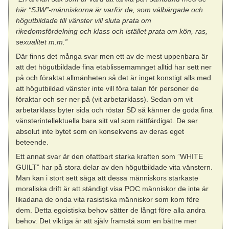
här “SJW”-människorna är varför de, som välbärgade och
högutbildade till vänster vill sluta prata om
rikedomsfördelning och klass och istället prata om kön, ras,
sexualitet m.m.”
Där finns det många svar men ett av de mest uppenbara är
att det högutbildade fina etablissemamnget alltid har sett ner
på och föraktat allmänheten så det är inget konstigt alls med
att högutbildad vänster inte vill föra talan för personer de
föraktar och ser ner på (vit arbetarklass). Sedan om vit
arbetarklass byter sida och röstar SD så känner de goda fina
vänsterintellektuella bara sitt val som rättfärdigat. De ser
absolut inte bytet som en konsekvens av deras eget
beteende.
Ett annat svar är den ofattbart starka kraften som ”WHITE
GUILT” har på stora delar av den högutbildade vita vänstern.
Man kan i stort sett säga att dessa människors starkaste
moraliska drift är att ständigt visa POC människor de inte är
likadana de onda vita rasistiska människor som kom före
dem. Detta egoistiska behov sätter de långt före alla andra
behov. Det viktiga är att själv framstå som en bättre mer