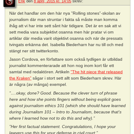
Erik
den
8 april, 2015 kl. 14:05
skrev:
När det handlar om den här nya ”Rolling stones”-skolan av
journalism där man struntar i fakta så måste man komma
ihåg att vi har inte sett sånt här tidigare. Det är en sak att vi
sett media vara subjektivt osanna men här pratar vi om
artiklar där media varit objektivt osanna och när de pressats
tvingats erkänna det. Isabella Biederharn har nu till och med
stängt ner sitt twitterkonto.
Jason Cordova, en författare som också tydligen är utbildad
journalist kommenterarade att hon nog inom kort får ett
samtal med redaktören. Artikeln
”The hit piece that released
the Kraken”
sågar i stort sett allt som Biederharn skrev. Här
är några (av många) exempel.
”….okay, done? Good. Because the clever turn of phrase
here and how she points fingers without being explicit goes
against journalism ethics 101 (which she should have learned
during Journalism 101 – Intro to Journalism, because that’s
where I learned how not to do this and why).”
”Her first factual statement. Congratulations, I hope your
lawyers use this for your defense in civil court.”