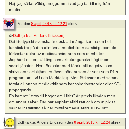
Nej, jag sållar väldigt noggrannt i vad jag tar till mig från
media.
MJ
den
8 april, 2015 kl. 12:21
skrev:
@
Dolf (a.k.a. Anders Ericsson)
:
Det lite typiskt svenska är dock att många kan ha en helt
fanatisk tro på den allmänna mediebilden samtidigt som de
förkastar delar av mediesanningarna som dumheter.
Jag har t.ex. en släkting som arbetar ganska högt inom
socialtjänsten. Hon förkastar med förakt allt negativt som
skrivs om socialtjänsten (även sådant som är sant som P1:s
program om LVU och Markfallet). Men förkastar med samma
förakt all annan mediekritik som konspirationsteorier eller SD-
propaganda.
En kamrat ”strax till höger om Hitler” är precis likadan men
om andra saker. Där har avpixlat alltid rätt och om avpixlat
saknar inställning så har mittfåremedia alltid 100% rätt.
Dolf (a.k.a. Anders Ericsson)
den
8 april, 2015 kl. 12:24
skrev: