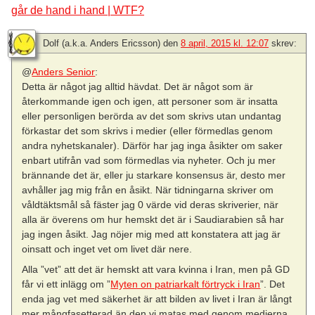
går de hand i hand | WTF?
Dolf (a.k.a. Anders Ericsson)
den
8 april, 2015 kl. 12:07
skrev:
@
Anders Senior
:
Detta är något jag alltid hävdat. Det är något som är
återkommande igen och igen, att personer som är insatta
eller personligen berörda av det som skrivs utan undantag
förkastar det som skrivs i medier (eller förmedlas genom
andra nyhetskanaler). Därför har jag inga åsikter om saker
enbart utifrån vad som förmedlas via nyheter. Och ju mer
brännande det är, eller ju starkare konsensus är, desto mer
avhåller jag mig från en åsikt. När tidningarna skriver om
våldtäktsmål så fäster jag 0 värde vid deras skriverier, när
alla är överens om hur hemskt det är i Saudiarabien så har
jag ingen åsikt. Jag nöjer mig med att konstatera att jag är
oinsatt och inget vet om livet där nere.
Alla ”vet” att det är hemskt att vara kvinna i Iran, men på GD
får vi ett inlägg om ”
Myten on patriarkalt förtryck i Iran
”. Det
enda jag vet med säkerhet är att bilden av livet i Iran är långt
mer mångfasetterad än den vi matas med genom medierna.