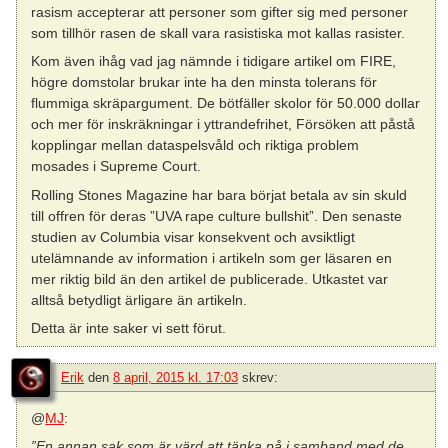
rasism accepterar att personer som gifter sig med personer
som tillhör rasen de skall vara rasistiska mot kallas rasister.
Kom även ihåg vad jag nämnde i tidigare artikel om FIRE,
högre domstolar brukar inte ha den minsta tolerans för
flummiga skräpargument. De bötfäller skolor för 50.000 dollar
och mer för inskräkningar i yttrandefrihet, Försöken att påstå
kopplingar mellan dataspelsvåld och riktiga problem
mosades i Supreme Court.
Rolling Stones Magazine har bara börjat betala av sin skuld
till offren för deras ”UVA rape culture bullshit”. Den senaste
studien av Columbia visar konsekvent och avsiktligt
utelämnande av information i artikeln som ger läsaren en
mer riktig bild än den artikel de publicerade. Utkastet var
alltså betydligt ärligare än artikeln.
Detta är inte saker vi sett förut.
Erik
den
8 april, 2015 kl. 17:03
skrev:
@
MJ
:
”En annan sak som är värd att tänka på i samband med de