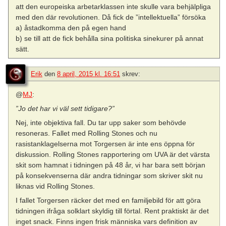
att den europeiska arbetarklassen inte skulle vara behjälpliga
med den där revolutionen. Då fick de ”intellektuella” försöka
a) åstadkomma den på egen hand
b) se till att de fick behålla sina politiska sinekurer på annat
sätt.
Erik
den
8 april, 2015 kl. 16:51
skrev:
@
MJ
:
”Jo det har vi väl sett tidigare?”
Nej, inte objektiva fall. Du tar upp saker som behövde
resoneras. Fallet med Rolling Stones och nu
rasistanklagelserna mot Torgersen är inte ens öppna för
diskussion. Rolling Stones rapportering om UVA är det värsta
skit som hamnat i tidningen på 48 år, vi har bara sett början
på konsekvenserna där andra tidningar som skriver skit nu
liknas vid Rolling Stones.
I fallet Torgersen räcker det med en familjebild för att göra
tidningen ifråga solklart skyldig till förtal. Rent praktiskt är det
inget snack. Finns ingen frisk människa vars definition av