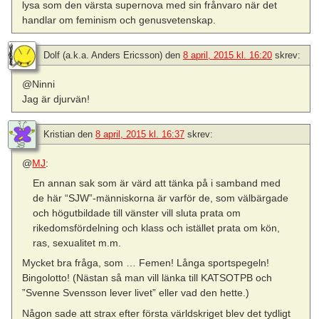
lysa som den värsta supernova med sin frånvaro när det
handlar om feminism och genusvetenskap.
Dolf (a.k.a. Anders Ericsson)
den
8 april, 2015 kl. 16:20
skrev:
@Ninni
Jag är djurvän!
Kristian
den
8 april, 2015 kl. 16:37
skrev:
@
MJ
:
En annan sak som är värd att tänka på i samband med
de här “SJW”-människorna är varför de, som välbärgade
och högutbildade till vänster vill sluta prata om
rikedomsfördelning och klass och istället prata om kön,
ras, sexualitet m.m.
Mycket bra fråga, som … Femen! Långa sportspegeln!
Bingolotto! (Nästan så man vill länka till KATSOTPB och
”Svenne Svensson lever livet” eller vad den hette.)
Någon sade att strax efter första världskriget blev det tydligt