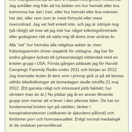
Jag avhåller mig från att ha åsikter om hur hemskt eller bra
kvinnorna har det i Iran, eller hur hemskt eller bra männen
har det, eller vem som är mest förtryckt eller mest
överordnad. Jag vet helt enkelt inte, och jag är ödmjuk nog
(på riktigt) att inse att jag inte har något tolkningsföreträde
eller gudagiven rätt att sätta mig till doms över andras liv.
Alla ”vet” hur hemska alla religiösa sekter är, men
frälsningsarmén driver soppkök för utslagna. Jag har för
andra gången lyckats bli (yrkesmässigt) inblandad med en
kristen grupp i USA. Första gången jobbade jag för Harold
Campings Fammily Radio under 2011 och början av 2012.
Jag översatte texter åt dem som i princip gick ut på att bevisa
utifrån bibeltolkningar att domedagen skulle inträffa 21 maj
2012. (Ett ganska roligt och intressant jobb faktiskt, hur
okristen man än är.) Nu jobbar jag åt en annan liknande
grupp som menar att vi lever i den yttersta tiden. De har en
fundamental kristen syn på världen, tänker i
konspirationsteorier (vatikanen är djävulens påfund) och
fördömer porr och homosexualitet. Enligt normal medialogik
är de ondskan personifierad.