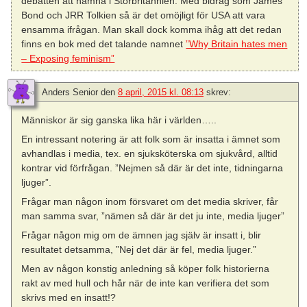
debatten att hamna i Storbritannien. Med bidrag som James
Bond och JRR Tolkien så är det omöjligt för USA att vara
ensamma ifrågan. Man skall dock komma ihåg att det redan
finns en bok med det talande namnet
”Why Britain hates men
– Exposing feminism”
Anders Senior
den
8 april, 2015 kl. 08:13
skrev:
Människor är sig ganska lika här i världen…..
En intressant notering är att folk som är insatta i ämnet som
avhandlas i media, tex. en sjuksköterska om sjukvård, alltid
kontrar vid förfrågan. ”Nejmen så där är det inte, tidningarna
ljuger”.
Frågar man någon inom försvaret om det media skriver, får
man samma svar, ”nämen så där är det ju inte, media ljuger”
Frågar någon mig om de ämnen jag själv är insatt i, blir
resultatet detsamma, ”Nej det där är fel, media ljuger.”
Men av någon konstig anledning så köper folk historierna
rakt av med hull och hår när de inte kan verifiera det som
skrivs med en insatt!?