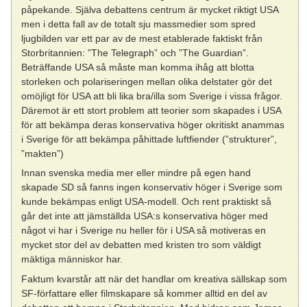
påpekande. Själva debattens centrum är mycket riktigt USA
men i detta fall av de totalt sju massmedier som spred
ljugbilden var ett par av de mest etablerade faktiskt från
Storbritannien: ”The Telegraph” och ”The Guardian”.
Beträffande USA så måste man komma ihåg att blotta
storleken och polariseringen mellan olika delstater gör det
omöjligt för USA att bli lika bra/illa som Sverige i vissa frågor.
Däremot är ett stort problem att teorier som skapades i USA
för att bekämpa deras konservativa höger okritiskt anammas
i Sverige för att bekämpa påhittade luftfiender (”strukturer”,
”makten”)
Innan svenska media mer eller mindre på egen hand
skapade SD så fanns ingen konservativ höger i Sverige som
kunde bekämpas enligt USA-modell. Och rent praktiskt så
går det inte att jämställda USA:s konservativa höger med
något vi har i Sverige nu heller för i USA så motiveras en
mycket stor del av debatten med kristen tro som väldigt
mäktiga människor har.
Faktum kvarstår att när det handlar om kreativa sällskap som
SF-författare eller filmskapare så kommer alltid en del av