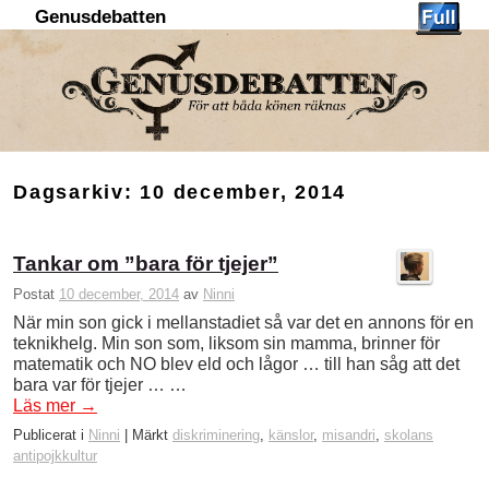
Genusdebatten
Hoppa till huvudinnehåll
Hoppa till sekundärt innehåll
Dagsarkiv:
10 december, 2014
Tankar om ”bara för tjejer”
Postat
10 december, 2014
av
Ninni
När min son gick i mellanstadiet så var det en annons för en
teknikhelg. Min son som, liksom sin mamma, brinner för
matematik och NO blev eld och lågor … till han såg att det
bara var för tjejer … …
Läs mer
→
Publicerat i
Ninni
|
Märkt
diskriminering
,
känslor
,
misandri
,
skolans
antipojkkultur