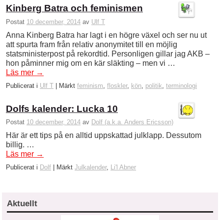
Kinberg Batra och feminismen
Postat
10 december, 2014
av
Ulf T
Anna Kinberg Batra har lagt i en högre växel och ser nu ut
att spurta fram från relativ anonymitet till en möjlig
statsministerpost på rekordtid. Personligen gillar jag AKB –
hon påminner mig om en kär släkting – men vi …
Läs mer
→
Publicerat i
Ulf T
|
Märkt
feminism
,
floskler
,
kön
,
politik
,
terminologi
Dolfs kalender: Lucka 10
Postat
10 december, 2014
av
Dolf (a.k.a. Anders Ericsson)
Här är ett tips på en alltid uppskattad julklapp. Dessutom
billig. …
Läs mer
→
Publicerat i
Dolf
|
Märkt
Julkalender
,
Li'l Abner
Aktuellt