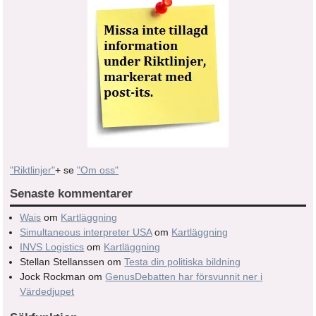
"Riktlinjer"
+ se
"Om oss"
Senaste kommentarer
Wais
om
Kartläggning
Simultaneous interpreter USA
om
Kartläggning
INVS Logistics
om
Kartläggning
Stellan Stellanssen
om
Testa din politiska bildning
Jock Rockman
om
GenusDebatten har försvunnit ner i
Värdedjupet