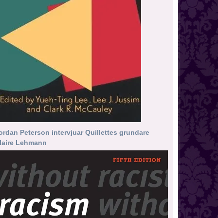
ordan Peterson intervjuar Quillettes grundare
laire Lehmann