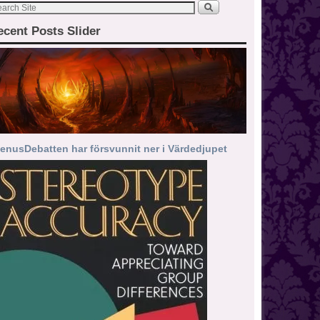
ecent Posts Slider
enusDebatten har försvunnit ner i Värdedjupet