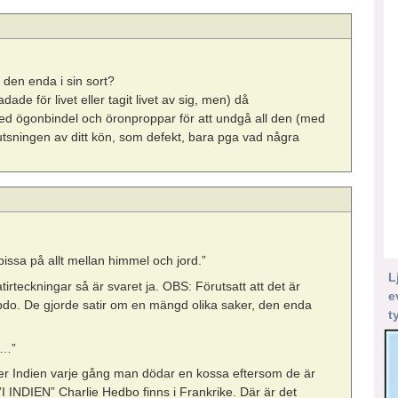
 den enda i sin sort?
de för livet eller tagit livet av sig, men) då
d ögonbindel och öronproppar för att undgå all den (med
mutsningen av ditt kön, som defekt, bara pga vad några
pissa på allt mellan himmel och jord.”
L
irteckningar så är svaret ja. OBS: Förutsatt att det är
e
Hebdo. De gjorde satir om en mängd olika saker, den enda
t
a…”
r Indien varje gång man dödar en kossa eftersom de är
 ”I INDIEN” Charlie Hedbo finns i Frankrike. Där är det