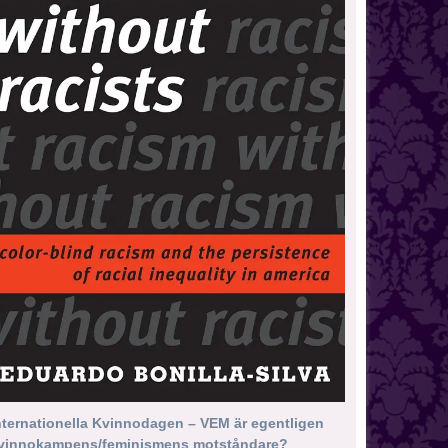
nternationella Kvinnodagen – VEM är egentligen
vinnokampens/feminismens motståndare?