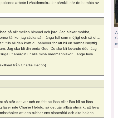
 polisens arbete i västdemokratier särskilt när de bemöts av
pissa på allt mellan himmel och jord. Jag älskar mobba,
A
enna tänker jag sticka så många hål som möjligt och så ofta
S
lt, tills all den kraft du behöver för att bli en samhällsnyttig
m
trum. Jag ska bli din enda Gud. Du ska bli levande död. Jag –
t suga ut energin ur alla mina medmänniskor. Länge leve
 skillnad från Charlie Hedbo)
 så står det var och en fritt att läsa eller låta bli att läsa
 läser inte Charlie Hebdo, så det går alltså utmärkt att leva
sstänker att den rubbar ens sinnesfrid och dito balans.