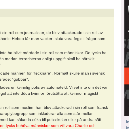
sin roll som journalister, de blev attackerade i sin roll av
a Charlie Hebdo får man vackert sluta vara fegis i frågor som
 inte ha blivit mördade i sin roll som människor. De tycks ha
ön medan terroristerna enligt uppgift skall ha särskilt
*.
dödade männen för ”tecknare”. Normalt skulle man i svensk
erade: ”gubbar”.
es en kvinnlig polis av automateld. Vi vet inte om det var
gel att inte döda kvinnor förutsätta att kvinnor magiskt
in roll som muslim, han blev attackerad i sin roll som fransk
 paraplybegrepp som inkluderar alla som står mellan
med kan sålunda söka till polisskolan eller på andra sätt
I
isen tycks behöva människor som vill vara Charlie och
k