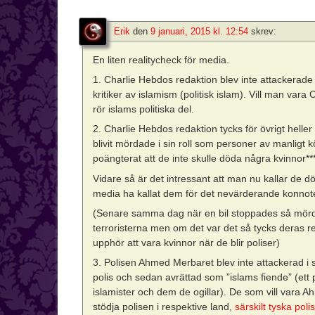
Erik
den
9 januari, 2015 kl. 12:54
skrev:
En liten realitycheck för media.
1. Charlie Hebdos redaktion blev inte attackerade i 
kritiker av islamism (politisk islam). Vill man var
rör islams politiska del.
2. Charlie Hebdos redaktion tycks för övrigt heller
blivit mördade i sin roll som personer av manligt k
poängterat att de inte skulle döda några kvinnor**
Vidare så är det intressant att man nu kallar de 
media ha kallat dem för det nevärderande konnot
(Senare samma dag när en bil stoppades så mördad
terroristerna men om det var det så tycks deras re
upphör att vara kvinnor när de blir poliser)
3. Polisen Ahmed Merbaret blev inte attackerad i s
polis och sedan avrättad som ”islams fiende” (ett
islamister och dem de ogillar). De som vill vara Ah
stödja polisen i respektive land,
särskilt tyska pol