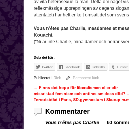
av vita heterosexuella män. Detta om något vis
reflexmässiga upprepningen av dagens slogan
attentatet) har helt enkelt omsatt det som svens
Vous n’êtes pas Charlie, mesdames et messi
Kouachi
.
(“Ni är inte Charlie, mina damer och herrar sve
Dela det här:
Twitter
Facebook
LinkedIn
Tumblr
Publicerat i
Rick
Permanent länk
←
Finns det hopp för liberalismen eller blir
Inläggsnavigering
missriktad feminism och antirasism dess död? 
Terroristdåd i Paris, SD-gymnasium i Skurup m.m
Kommentarer
Vous n’êtes pas Charlie
— 60 komme