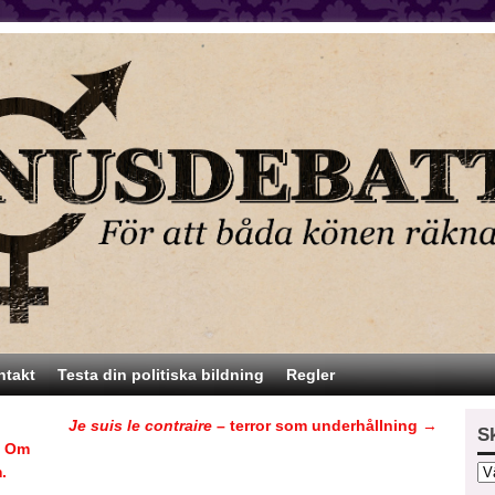
ntakt
Testa din politiska bildning
Regler
Je suis le contraire
– terror som underhållning
→
S
– Om
.