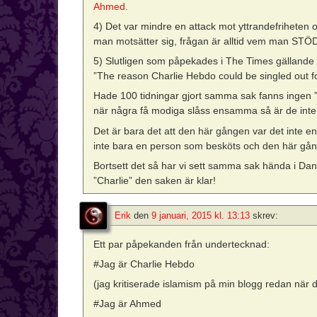
Ahmed.
4) Det var mindre en attack mot yttrandefriheten
man motsätter sig, frågan är alltid vem man STÖ
5) Slutligen som påpekades i The Times gällande or
”The reason Charlie Hebdo could be singled out f
Hade 100 tidningar gjort samma sak fanns ingen ”b
när några få modiga slåss ensamma så är de inte 
Det är bara det att den här gången var det inte 
inte bara en person som besköts och den här gån
Bortsett det så har vi sett samma sak hända i Dan
”Charlie” den saken är klar!
Erik
den
9 januari, 2015 kl. 13:13
skrev:
Ett par påpekanden från undertecknad:
#Jag är Charlie Hebdo
(jag kritiserade islamism på min blogg redan när 
#Jag är Ahmed