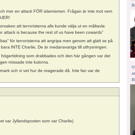
B
 och mer en attack FÖR islamismen. Frågan är inte mot vem
DJER!
saken att terroristerna alls kunde välja ut en måltavla:
or attack is because the rest of us have been cowards”
as” för terroristerna att angripa men genom att glatt se på
bara INTE Charlie, De är medansvariga till utfrysningen.
en högertidning som drabbades och den här gången var det
gen missade inte kulorna.
U
mark och vi vet hur de reagerade då. Inte fan var de
a
B
det var Jyllandsposten som var Charlie)