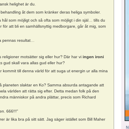
ansk helighet är du.
ma behandling åt dem som kränker deras heliga symboler.
l som möjligt och så ofta som möjligt i din själ… tills du
ver för att bli en samhällsnyttig medborgare, går åt mig, som
a pennas resultat…
 religioner motsätter sig eller hur? Där har vi
ingen ironi
s gud skall vara allas gud eller hur?
kommit till denna värld för att suga ut energin ur alla mina
 på planeten slaktar en Ko? Samma absurda antagande att
hela världen att rätta sig efter. Detta medan folk på den
 andra människor på andra plättar, precis som Richard
en. 666!!!”
urer är lika bra på sitt sätt. Jag säger istället som Bill Maher
N