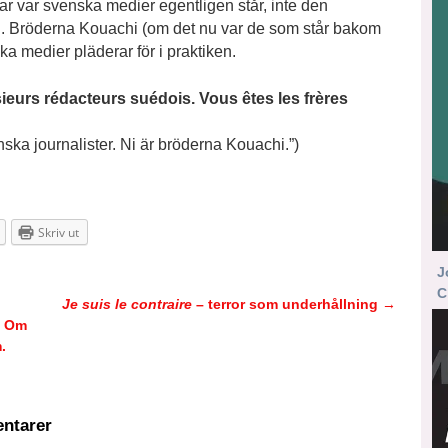
ar var svenska medier egentligen står, inte den
. Bröderna Kouachi (om det nu var de som står bakom
ka medier pläderar för i praktiken.
eurs rédacteurs suédois. Vous êtes les frères
nska journalister. Ni är bröderna Kouachi.”)
Skriv ut
J
C
Je suis le contraire
– terror som underhållning
→
– Om
.
ntarer