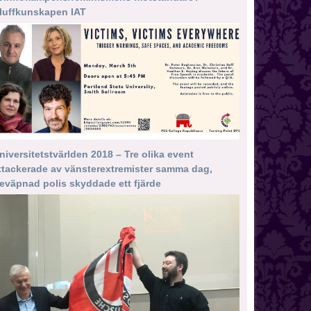
luffkunskapen IAT
niversitetstvärlden 2018 – Tre olika event
ttackerade av vänsterextremister samma dag,
eväpnad polis skyddade ett fjärde