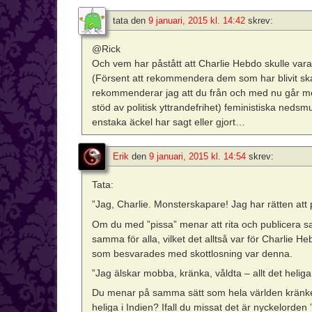
tata
den
9 januari, 2015 kl. 14:42
skrev:
@Rick
Och vem har påstått att Charlie Hebdo skulle vara
(Försent att rekommendera dem som har blivit skada
rekommenderar jag att du från och med nu går me
stöd av politisk yttrandefrihet) feministiska neds
enstaka äckel har sagt eller gjort…
Erik
den
9 januari, 2015 kl. 14:54
skrev:
Tata:
”Jag, Charlie. Monsterskapare! Jag har rätten att 
Om du med ”pissa” menar att rita och publicera sat
samma för alla, vilket det alltså var för Charlie 
som besvarades med skottlosning var denna.
”Jag älskar mobba, kränka, våldta – allt det helig
Du menar på samma sätt som hela världen kränke
heliga i Indien? Ifall du missat det är nyckelorden