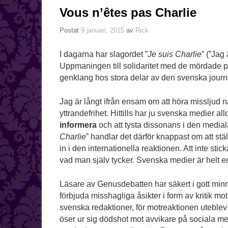
Vous n’êtes pas Charlie
Postat
9 januari, 2015
av
Rick
I dagarna har slagordet ”
Je suis Charlie
” (”Jag
Uppmaningen till solidaritet med de mördade på
genklang hos stora delar av den svenska journ
Jag är långt ifrån ensam om att höra missljud nä
yttrandefrihet. Hittills har ju svenska medier a
informera
och att tysta dissonans i den medial
Charlie
” handlar det därför knappast om att stä
in i den internationella reaktionen. Att inte stic
vad man själv tycker. Svenska medier är helt enk
Läsare av Genusdebatten har säkert i gott minne 
förbjuda misshagliga åsikter i form av kritik mo
svenska redaktioner, för motreaktionen uteblev
öser ur sig dödshot mot avvikare på sociala me