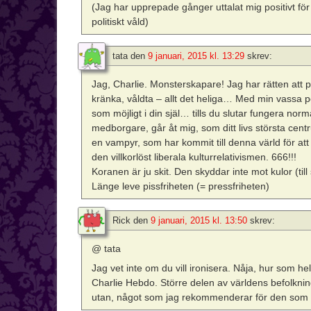
(Jag har upprepade gånger uttalat mig positivt för
politiskt våld)
tata
den
9 januari, 2015 kl. 13:29
skrev:
Jag, Charlie. Monsterskapare! Jag har rätten att 
kränka, våldta – allt det heliga… Med min vassa p
som möjligt i din själ… tills du slutar fungera norma
medborgare, går åt mig, som ditt livs största cen
en vampyr, som har kommit till denna värld för at
den villkorlöst liberala kulturrelativismen. 666!!!
Koranen är ju skit. Den skyddar inte mot kulor (till
Länge leve pissfriheten (= pressfriheten)
Rick
den
9 januari, 2015 kl. 13:50
skrev:
@ tata
Jag vet inte om du vill ironisera. Nåja, hur som helst
Charlie Hebdo. Större delen av världens befolkning
utan, något som jag rekommenderar för den som mi