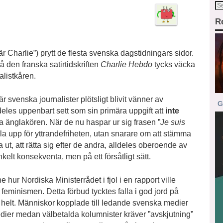
R
 är Charlie”) prytt de flesta svenska dagstidningars sidor.
 den franska satirtidskriften
Charlie Hebdo
tycks väcka
alistkåren.
r svenska journalister plötsligt blivit vänner av
G
lldeles uppenbart sett som sin primära uppgift att
inte
a änglakören. När de nu haspar ur sig frasen ”
Je suis
lla upp för yttrandefriheten, utan snarare om att stämma
ka ut, att rätta sig efter de andra, alldeles oberoende av
elt konsekventa, men på ett försåtligt sätt.
hur Nordiska Ministerrådet i fjol i en rapport ville
t feminismen. Detta förbud tycktes falla i god jord på
 helt. Människor kopplade till ledande svenska medier
dier medan välbetalda kolumnister kräver ”avskjutning”