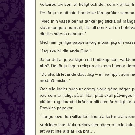
Voltaires arv som är heligt och den som kränker fr
Det är ju tur att inte Frankrike förespråkar sam
”Med min vassa penna tänker jag sticka så många hå
slutar fungera normalt, tills all den kraft du behö
ditt livs största centrum.”
Med min rymliga papperskorg mosar jag din vass
”Jag ska bli din enda Gud.”
Jo för det är ju verkligen ett budskap som världens
alls?
Det är ju ingen religion alls som hävdar dera
”Du ska bli levande död. Jag – en vampyr, som har 
medmänniskor.”
Och alla Indier sugs ur energi varje gång någon
vad som är heligt på en liten plätt skall påtvingas 
plätten regelbundet kränker allt som är heligt för
Dawkins påpekar.
”Länge leve den villkorlöst liberala kulturrelativism
Verkligen inte! Kulturrelativister säger att alla kult
att väst inte alls är lika bra….