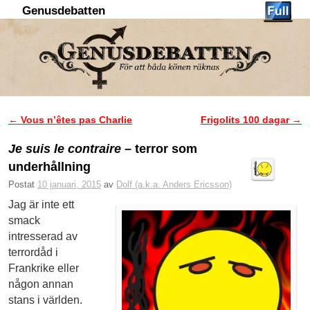
Genusdebatten
Hoppa till huvudinnehåll
Hoppa till sekundärt innehåll
←
Vous n’êtes pas Charlie
Frigolits 100 dagar
→
Inläggsnavigering
Je suis le contraire
– terror som
underhållning
Postat
10 januari, 2015
av
Dolf (a.k.a. Anders Ericsson)
Jag är inte ett
smack
intresserad av
terrordåd i
Frankrike eller
någon annan
stans i världen.