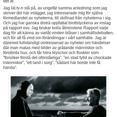
det är.
Jag lät tv-n stå på, av ungefär samma anledning som jag
skriver det här inlägget, jag intresserade mig för själva
förmedlandet av nyheterna, till skillnad från nyheterna i sig.
Och jag har ganska disträ uppfattat brottstyckena av inslag
på rapport osv. Jag brukar kolla åtminstone Rapport varje
dag för att känna av vartåt vinden blåser i samhällsdebatten,
och för att få vind om förändringar i
vårt
samhälle. Jag är
däremot fullständigt ointresserad av nyheter om händelser
där man matas med bilder av gråtande människor och
förstörda hus, och får höra klyschor och floskler som
”försöker förstå det oförståeliga”, ”en stad fylld av chockade
människor”, ”ett land i sorg”, ”sådant här borde inte få
hända”.