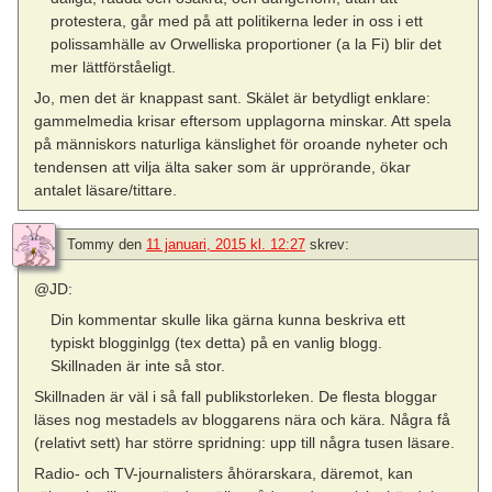
protestera, går med på att politikerna leder in oss i ett
polissamhälle av Orwelliska proportioner (a la Fi) blir det
mer lättförståeligt.
Jo, men det är knappast sant. Skälet är betydligt enklare:
gammelmedia krisar eftersom upplagorna minskar. Att spela
på människors naturliga känslighet för oroande nyheter och
tendensen att vilja älta saker som är upprörande, ökar
antalet läsare/tittare.
Tommy
den
11 januari, 2015 kl. 12:27
skrev:
@JD:
Din kommentar skulle lika gärna kunna beskriva ett
typiskt blogginlgg (tex detta) på en vanlig blogg.
Skillnaden är inte så stor.
Skillnaden är väl i så fall publikstorleken. De flesta bloggar
läses nog mestadels av bloggarens nära och kära. Några få
(relativt sett) har större spridning: upp till några tusen läsare.
Radio- och TV-journalisters åhörarskara, däremot, kan