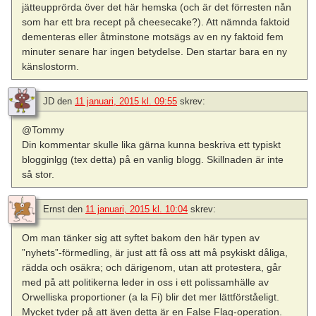
jätteupprörda över det här hemska (och är det förresten nån
som har ett bra recept på cheesecake?). Att nämnda faktoid
dementeras eller åtminstone motsägs av en ny faktoid fem
minuter senare har ingen betydelse. Den startar bara en ny
känslostorm.
JD
den
11 januari, 2015 kl. 09:55
skrev:
@Tommy
Din kommentar skulle lika gärna kunna beskriva ett typiskt
blogginlgg (tex detta) på en vanlig blogg. Skillnaden är inte
så stor.
Ernst
den
11 januari, 2015 kl. 10:04
skrev:
Om man tänker sig att syftet bakom den här typen av
”nyhets”-förmedling, är just att få oss att må psykiskt dåliga,
rädda och osäkra; och därigenom, utan att protestera, går
med på att politikerna leder in oss i ett polissamhälle av
Orwelliska proportioner (a la Fi) blir det mer lättförståeligt.
Mycket tyder på att även detta är en False Flag-operation.