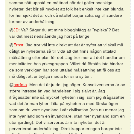
samma sätt uppstå en mättnad när det gäller snaskiga
nyheter, det blir så mycket att folk helt enkelt inte kan blunda
för hur sjukt det är och då istället börjar söka sig till sundare
former av underhållning.
@
JD
: Va? Säger du att mina blogginlägg är ”typiska”? Det
var det mest nedslående jag hört på länge.
@
Ernst
: Jag tror väl inte direkt att det är syftet att vi skall må
dåligt av nyheterna så till vida att det finns någon uttalad
målsättning eller plan för det. Jag tror mer att det handlar om
mentaliteten hos yrkesgruppen. Vilket då förstås inte hindrar
de som verkligen har som uttalad målsättning att få oss att
må dåligt att untnyttja media för sina syften.
@
barfota
: Men det är ju det jag säger. Konsekvenserna är av
större intresse än vad händelsen i sig självt är. Jag
ifrågasätter inte så mycket nyheten i sig, som jag ifrågasätter
vad det är man lyfter. Titta på nyheterna med färska ögon
som om du vore nyanländ i vår civilisation (och nu menar jag
inte nyanländ som en invandrare, utan mer nyanländ som en
utomjording). Det vi serveras är inte nyheter, det är
perverterad underhållning. Direktrapporteringen borgar inte