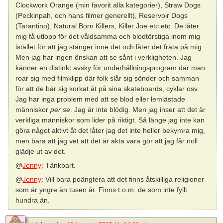
Clockwork Orange (min favorit alla kategorier), Straw Dogs
(Peckinpah, och hans filmer generellt), Reservoir Dogs
(Tarantino), Natural Born Killers, Killer Joe etc etc. De låter
mig få utlopp för det våldsamma och blodtörstiga inom mig
istället för att jag stänger inne det och låter det fräta på mig.
Men jag har ingen önskan att se sånt i verkligheten. Jag
känner en distinkt avsky för underhållningsprogram där man
roar sig med filmklipp där folk slår sig sönder och samman
för att de bär sig korkat åt på sina skateboards, cyklar osv.
Jag har inga problem med att se blod eller lemlästade
människor
per se
. Jag är inte blödig. Men jag inser att det är
verkliga människor som lider på riktigt. Så länge jag inte kan
göra något aktivt åt det låter jag det inte heller bekymra mig,
men bara att jag vet att det är äkta vara gör att jag får noll
glädje ut av det.
@
Jenny
: Tänkbart.
@
Jenny
: Vill bara poängtera att det finns åtskilliga religioner
som är yngre än tusen år. Finns t.o.m. de som inte fyllt
hundra än.