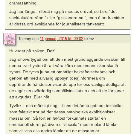
dramasättning.
Jag har länge irriterat mig på medias ordval, so t.ex. ”det
spektakulära rånet” eller ”gisslandramat”, men å andra sidan
är dessa ord avslöjande för journalisters tänkesätt.
Tommy
den
11 januari, 2015 kl. 09:02
skrev:
Huvudet på spiken, Dolf!
Jag är övertygad om att den mest grundläggande orsaken till
denna live-hysteri är att våra kära mediemänniskor ska få
synas. De tycks ju ha ett omättligt bekräftelsebehov, och
genom att med allvarlig uppsyn (des)informera om
upprörande händelser visar de upp för oss vanliga dödliga att
de utgör en ovärderlig samhällsinstitution och att de förtjänar
att avgudas. Eller nåt.
Tyvärr – och märkligt nog – finns det ännu gott om tokstollar
som faktiskt tror på det dessa patologiska exhibitionister
mässar om. Så fort en faktoid förkunnats startar en
emotionell storm på diverse ”sociala” medier bland lämlar
som vill visa alla andra lämlar att de minsann är