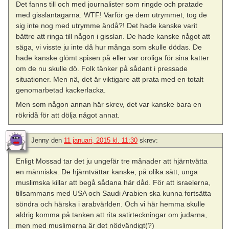
Det fanns till och med journalister som ringde och pratade
med gisslantagarna. WTF! Varför ge dem utrymmet, tog de
sig inte nog med utrymme ändå?! Det hade kanske varit
bättre att ringa till någon i gisslan. De hade kanske något att
säga, vi visste ju inte då hur många som skulle dödas. De
hade kanske glömt spisen på eller var oroliga för sina katter
om de nu skulle dö. Folk tänker på sådant i pressade
situationer. Men nä, det är viktigare att prata med en totalt
genomarbetad kackerlacka.
Men som någon annan här skrev, det var kanske bara en
rökridå för att dölja något annat.
Jenny
den
11 januari, 2015 kl. 11:30
skrev:
Enligt Mossad tar det ju ungefär tre månader att hjärntvätta
en människa. De hjärntvättar kanske, på olika sätt, unga
muslimska killar att begå sådana här dåd. För att israelerna,
tillsammans med USA och Saudi Arabien ska kunna fortsätta
söndra och härska i arabvärlden. Och vi här hemma skulle
aldrig komma på tanken att rita satirteckningar om judarna,
men med muslimerna är det nödvändigt(?)