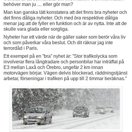
behöver man ju … eller gör man?
Man kan ganska lätt konstatera att det finns bra nyheter och
det finns dåliga nyheter. Och med
bra
respektive
dåliga
menar jag att de fyller en funktion och är av nytta. Inte att de
skulle vara glada eller sorgliga.
Nyheter har ett värde när de gäller saker som berör våra liv
och som påverkar våra beslut. Och dit räknar jag inte
terrordåd i Paris.
Ett exempel på en ”bra” nyhet är: ”Stor trafikolycka som
involverar flera långtradare och personbilar har inträffat på
E3 mellan Laxå och Örebro, ungefär 2 km innan
motorvägen börjar. Vägen delvis blockerad, räddningstjänst
arbetar, förseningar i trafiken på upp till 2 timmar beräknas.”