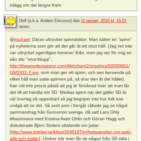
inlägg om det längre fram.
Dolf (a.k.a. Anders Ericsson)
den
11 januari, 2015 kl. 15:01
skrev:
@
michael
: Därav uttrycket spinndoktor. Man sätter en ”spinn”
på nyheterna som gör att det går åt ett visst håll. (Jag vet inte
var uttrycket egentligen kommer ifrån, men jag ser för mig en
sån där ”snurrblupp”,
http://thewoodenwagon.com/Merchant2/graphics/00000001/
GM2431-2.jpg
, som man ger ett spinn, och sen beroende på
vilket håll man satte spinnen på, så drar den åt det hållet).
Kan väl inte precis påstå att jag är förvånad över att man får
det till att handla om SD. Medias spinn när det gäller SD är
väl överlag så uppenbart så jag begriper inte hur folk kan
undgå att se det. Så sent som i förrgår råkade jag se något
sammandrag från Gomorron sverige, då satt Lars Ohly
tillsammans med Kristina Axén Ohlin och Göran Hägg och
diskuterade Björn Söders uttalande om judar
(
http://www.svtplay.se/klipp/2590197/nyhetspanelen-om-satir-
akb-och-soder
). Undrar när man får se någon från SD sitta i