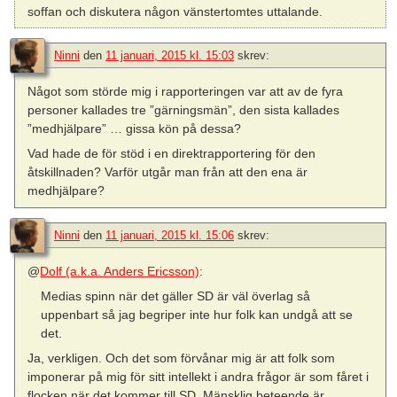
soffan och diskutera någon vänstertomtes uttalande.
Ninni
den
11 januari, 2015 kl. 15:03
skrev:
Något som störde mig i rapporteringen var att av de fyra
personer kallades tre ”gärningsmän”, den sista kallades
”medhjälpare” … gissa kön på dessa?
Vad hade de för stöd i en direktrapportering för den
åtskillnaden? Varför utgår man från att den ena är
medhjälpare?
Ninni
den
11 januari, 2015 kl. 15:06
skrev:
@
Dolf (a.k.a. Anders Ericsson)
:
Medias spinn när det gäller SD är väl överlag så
uppenbart så jag begriper inte hur folk kan undgå att se
det.
Ja, verkligen. Och det som förvånar mig är att folk som
imponerar på mig för sitt intellekt i andra frågor är som fåret i
flocken när det kommer till SD. Mänsklig beteende är