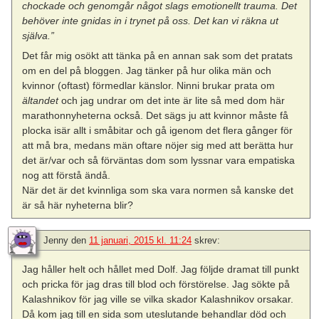
chockade och genomgår något slags emotionellt trauma. Det
behöver inte gnidas in i trynet på oss. Det kan vi räkna ut
själva.”
Det får mig osökt att tänka på en annan sak som det pratats
om en del på bloggen. Jag tänker på hur olika män och
kvinnor (oftast) förmedlar känslor. Ninni brukar prata om
ältandet
och jag undrar om det inte är lite så med dom här
marathonnyheterna också. Det sägs ju att kvinnor måste få
plocka isär allt i småbitar och gå igenom det flera gånger för
att må bra, medans män oftare nöjer sig med att berätta hur
det är/var och så förväntas dom som lyssnar vara empatiska
nog att förstå ändå.
När det är det kvinnliga som ska vara normen så kanske det
är så här nyheterna blir?
Jenny
den
11 januari, 2015 kl. 11:24
skrev:
Jag håller helt och hållet med Dolf. Jag följde dramat till punkt
och pricka för jag dras till blod och förstörelse. Jag sökte på
Kalashnikov för jag ville se vilka skador Kalashnikov orsakar.
Då kom jag till en sida som uteslutande behandlar död och