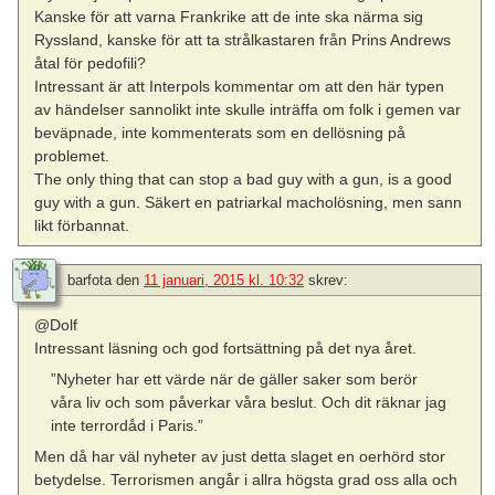
Kanske för att varna Frankrike att de inte ska närma sig
Ryssland, kanske för att ta strålkastaren från Prins Andrews
åtal för pedofili?
Intressant är att Interpols kommentar om att den här typen
av händelser sannolikt inte skulle inträffa om folk i gemen var
beväpnade, inte kommenterats som en dellösning på
problemet.
The only thing that can stop a bad guy with a gun, is a good
guy with a gun. Säkert en patriarkal macholösning, men sann
likt förbannat.
barfota
den
11 januari, 2015 kl. 10:32
skrev:
@Dolf
Intressant läsning och god fortsättning på det nya året.
”Nyheter har ett värde när de gäller saker som berör
våra liv och som påverkar våra beslut. Och dit räknar jag
inte terrordåd i Paris.”
Men då har väl nyheter av just detta slaget en oerhörd stor
betydelse. Terrorismen angår i allra högsta grad oss alla och