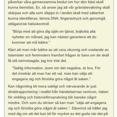
påverkar våra gemensamma beslut om hur den bäst skall
kunna bemötas. Ex. så anser jag att vår gränsbevakning skall
skärpas och alla som släpps in i landet skall med säkerhet
kunna identifieras, lämna DNA, fingeravtryck och genomgå
obligatorisk hälsokontroll.
”Börja med att göra dig själv en tjänst, bojkotta alla
nyheter en månad, jag kan nästan garantera att du
kommer att må bättre.”
Klart att man mår bättre av att vara okunnig och ovetande av
Islamister och feministers framfart frågan är bara om de skall
få stå oemotsagda, jag tror inte det.
”Saklig information, även om det negativa, är bra. För
det innebär att man har ett val, man kan välja att
engagera sig och försöka göra något åt saken.”
Kan någonting bli mera sakligt och närvarande är just
direktrapportering i realtid från händelsernas centrum, risken
för vinkling och historieförvanskning blir kanske något
mindre. Och som du skriver så kan man
”välja att engagera
sig och försöka göra något åt saken.”
. Däremot så håller jag
med dig om att det kan bli för mycket av det goda när det på