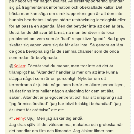
på något vis för någon kvalitet. All direktrapportering grundar
sig på fragmentarisk information och obekräftade källor. Det
bästa man kan säga om direktrapporteringen är att den inte
hunnits bearbetas i någon större utsträckning ideologiskt eller
för att passa en agenda. Men det betyder inte att den är bra.
Beträffande ditt svar till Ernst, nä man behöver inte lösa
problemet om vem som är ”bad” respektive ”good”. Bad guys
skaffar sig vapen vare sig de får eller inte. Så genom att låta
de goda beväpna sig får de samma chanser som de onda
som redan är beväpnade.
@
Kollen
: Förstår vad du menar, men tror inte att det är
tillämpligt här. ”Ältandet” handlar ju mer om att inte kunna
släppa något som rör en personligt. Nyheter om ett
terrordrama är ju inte något som berör en ältare personligen,
så det finns inte heller någon anledning för dem att älta
saken. Ältandet är ju egocentrerat och har sitt ursprung i att
”jag är missförstådd” ”jag har blivit felaktigt behandlad” ”jag
är utsatt för orättvisa” etc etc.
@
Jenny
: Ujuj. Men jag älskar dig ändå.
Jag dras själv till det våldsamma, makabra och groteska när
det handlar om film och liknande. Jag älskar filmer som