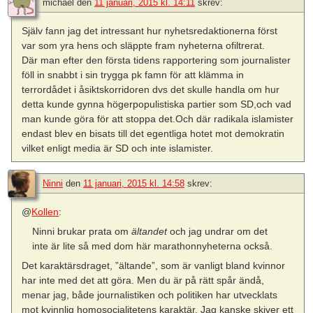
michael
den
11 januari, 2015 kl. 14:11
skrev:
Själv fann jag det intressant hur nyhetsredaktionerna först
var som yra hens och släppte fram nyheterna ofiltrerat.
Där man efter den första tidens rapportering som journalister
föll in snabbt i sin trygga pk famn för att klämma in
terrordådet i åsiktskorridoren dvs det skulle handla om hur
detta kunde gynna högerpopulistiska partier som SD,och vad
man kunde göra för att stoppa det.Och där radikala islamister
endast blev en bisats till det egentliga hotet mot demokratin
vilket enligt media är SD och inte islamister.
Ninni
den
11 januari, 2015 kl. 14:58
skrev:
@
Kollen
:
Ninni brukar prata om
ältandet
och jag undrar om det
inte är lite så med dom här marathonnyheterna också.
Det karaktärsdraget, ”ältande”, som är vanligt bland kvinnor
har inte med det att göra. Men du är på rätt spår ändå,
menar jag, både journalistiken och politiken har utvecklats
mot kvinnlig homosocialitetens karaktär. Jag kanske skiver ett