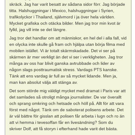
skräck. Jag har varit besatt av sådana sidor förr. Jag började
titta. Halshuggningar i Mexico, halshuggningar i Syrien,
trafikolyckor i Thailand, självmord i ja över hela världen.
Mycket grafiska och otäcka bilder. Men jag tror min kvot är
fylld, jag vill inte se det längre.
Jag tror det handlar om att människor, en hel del i alla fall, vid
en olycka inte skulle gå fram och hjälpa utan börja filma med
mobilen istället. Vi är totalt skärmskadade. Det vi ser på
skärmen är mer verkligt än det vi ser i verkligheten. Jag tror
många av oss har blivit ganska avtrubbade och lider av
någon slags posttraumatisk stress. Vardags PTS kanske.
Tänk att ens vardag är full av så mycket lidande. Men ja,
man kan absolut välja att stänga av.
Det som störde mig väldigt mycket med dramat i Paris var att
det samlades så otroligt många journalister. De var överallt
och sprang omkring och hetsade och höll på. Allt för att vara
först med något. Tänk om de saboterat polisens arbete. Det
är väl bättre för gisslan att polisen får arbeta i lugn och ro än
att vi hemma i tevesoffan får en livesändning? Som du
skriver Dolf, att få storyn i efterhand hade varit det bästa.