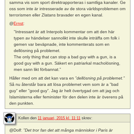
samma vis som sport direktrapporteras i samtliga kanaler. Ge
oss som inte är intresserade av de stora världsproblemen om
terrorismen eller Zlatans bravader en egen kanal.
@
Ernst
:
”Intressant är att Interpols kommentar om att den här
typen av händelser sannolikt inte skulle inträffa om folk i
gemen var beväpnade, inte kommenterats som en
dellösning på problemet.
The only thing that can stop a bad guy with a gun, is a
good guy with a gun. Säkert en patriarkal macholösning,
men sann likt förbannat.”
Håller med om att det kan vara en
”dellösning på problemet.”
Så nu återstår bara att lösa problemet vem som är a ”bad
guy” eller ”good guy”. Jag är helt övertygad om att jag och
Islamisterna eller feminister för den delen inte är överens på
den punkten.
Kollen
den
11 januari, 2015 kl. 11:11
skrev:
@Dolf:
”Det tror fan det att många människor i Paris är