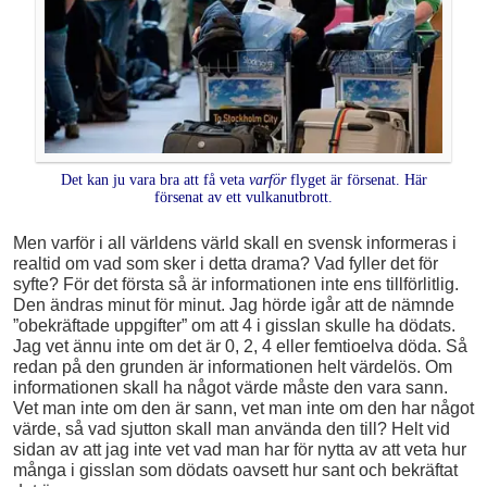
Det kan ju vara bra att få veta
varför
flyget är försenat. Här
försenat av ett vulkanutbrott.
Men varför i all världens värld skall en svensk informeras i
realtid om vad som sker i detta drama? Vad fyller det för
syfte? För det första så är informationen inte ens tillförlitlig.
Den ändras minut för minut. Jag hörde igår att de nämnde
”obekräftade uppgifter” om att 4 i gisslan skulle ha dödats.
Jag vet ännu inte om det är 0, 2, 4 eller femtioelva döda. Så
redan på den grunden är informationen helt värdelös. Om
informationen skall ha något värde måste den vara sann.
Vet man inte om den är sann, vet man inte om den har något
värde, så vad sjutton skall man använda den till? Helt vid
sidan av att jag inte vet vad man har för nytta av att veta hur
många i gisslan som dödats oavsett hur sant och bekräftat