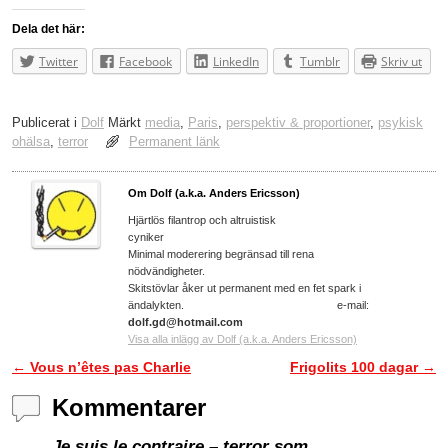
Dela det här:
Twitter
Facebook
LinkedIn
Tumblr
Skriv ut
Publicerat i
Dolf
Märkt
media
,
Paris
,
perspektiv & proportioner
,
psykisk
ohälsa
,
terror
Permanent länk
Om Dolf (a.k.a. Anders Ericsson)
Hjärtlös filantrop och altruistisk
cyniker
Minimal moderering begränsad till rena
nödvändigheter.
Skitstövlar åker ut permanent med en fet spark i
ändalykten. e-mail:
dolf.gd@hotmail.com
Visa alla inlägg av Dolf (a.k.a. Anders Ericsson)
←
Vous n’êtes pas Charlie
Frigolits 100 dagar
→
Inläggsnavigering
Kommentarer
Je suis le contraire
– terror som