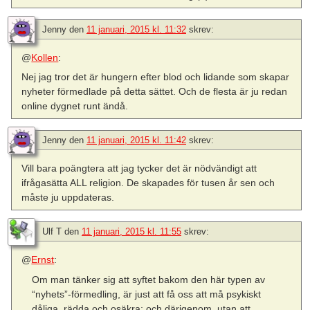
Jenny
den
11 januari, 2015 kl. 11:32
skrev:
@
Kollen
:
Nej jag tror det är hungern efter blod och lidande som skapar
nyheter förmedlade på detta sättet. Och de flesta är ju redan
online dygnet runt ändå.
Jenny
den
11 januari, 2015 kl. 11:42
skrev:
Vill bara poängtera att jag tycker det är nödvändigt att
ifrågasätta ALL religion. De skapades för tusen år sen och
måste ju uppdateras.
Ulf T
den
11 januari, 2015 kl. 11:55
skrev:
@
Ernst
:
Om man tänker sig att syftet bakom den här typen av
“nyhets”-förmedling, är just att få oss att må psykiskt
dåliga, rädda och osäkra; och därigenom, utan att