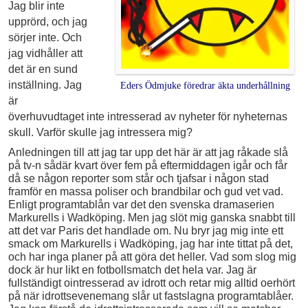
Jag blir inte
upprörd, och jag
sörjer inte. Och
jag vidhåller att
det är en sund
inställning. Jag
Eders Ödmjuke föredrar äkta underhållning
är
överhuvudtaget inte intresserad av nyheter för nyheternas
skull. Varför skulle jag intressera mig?
Anledningen till att jag tar upp det här är att jag råkade slå
på tv-n sådär kvart över fem på eftermiddagen igår och får
då se någon reporter som står och tjafsar i någon stad
framför en massa poliser och brandbilar och gud vet vad.
Enligt programtablån var det den svenska dramaserien
Markurells i Wadköping. Men jag slöt mig ganska snabbt till
att det var Paris det handlade om. Nu bryr jag mig inte ett
smack om Markurells i Wadköping, jag har inte tittat på det,
och har inga planer på att göra det heller. Vad som slog mig
dock är hur likt en fotbollsmatch det hela var. Jag är
fullständigt ointresserad av idrott och retar mig alltid oerhört
på när idrottsevenemang slår ut fastslagna programtablåer.