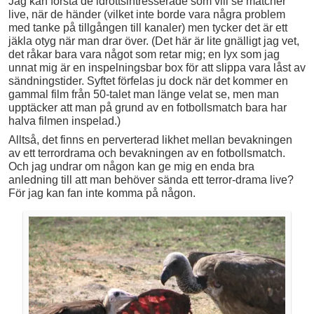
Jag kan förstå de idrottsintresserade som vill se matcher
live, när de händer (vilket inte borde vara några problem
med tanke på tillgången till kanaler) men tycker det är ett
jäkla otyg när man drar över. (Det här är lite gnälligt jag vet,
det råkar bara vara något som retar mig; en lyx som jag
unnat mig är en inspelningsbar box för att slippa vara låst av
sändningstider. Syftet förfelas ju dock när det kommer en
gammal film från 50-talet man länge velat se, men man
upptäcker att man på grund av en fotbollsmatch bara har
halva filmen inspelad.)
Alltså, det finns en perverterad likhet mellan bevakningen
av ett terrordrama och bevakningen av en fotbollsmatch.
Och jag undrar om någon kan ge mig en enda bra
anledning till att man behöver sända ett terror-drama live?
För jag kan fan inte komma på någon.