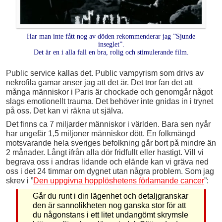
Har man inte fått nog av döden rekommenderar jag ”Sjunde
inseglet”.
Det är en i alla fall en bra, rolig och stimulerande film.
Public service kallas det. Public vampyrism som drivs av
nekrofila gamar anser jag att det är. Det tror fan det att
många människor i Paris är chockade och genomgår något
slags emotionellt trauma. Det behöver inte gnidas in i trynet
på oss. Det kan vi räkna ut själva.
Det finns ca 7 miljarder människor i världen. Bara sen nyår
har ungefär 1,5 miljoner människor dött. En folkmängd
motsvarande hela sveriges befolkning går bort på mindre än
2 månader. Långt ifrån alla dör fridfullt eller hastigt. Vill vi
begrava oss i andras lidande och elände kan vi gräva ned
oss i det 24 timmar om dygnet utan några problem. Som jag
skrev i ”
Den uppgivna hopplöshetens förlamande cancer
”:
Går du runt i din lägenhet och detaljgranskar
den är sannolikheten nog ganska stor för att
du någonstans i ett litet undangömt skrymsle