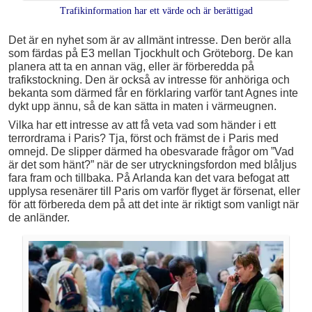
Trafikinformation har ett värde och är berättigad
Det är en nyhet som är av allmänt intresse. Den berör alla
som färdas på E3 mellan Tjockhult och Gröteborg. De kan
planera att ta en annan väg, eller är förberedda på
trafikstockning. Den är också av intresse för anhöriga och
bekanta som därmed får en förklaring varför tant Agnes inte
dykt upp ännu, så de kan sätta in maten i värmeugnen.
Vilka har ett intresse av att få veta vad som händer i ett
terrordrama i Paris? Tja, först och främst de i Paris med
omnejd. De slipper därmed ha obesvarade frågor om ”Vad
är det som hänt?” när de ser utryckningsfordon med blåljus
fara fram och tillbaka. På Arlanda kan det vara befogat att
upplysa resenärer till Paris om varför flyget är försenat, eller
för att förbereda dem på att det inte är riktigt som vanligt när
de anländer.