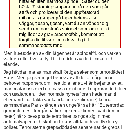
hittar en liten harmlös spindel. Sätter du den
bästa förstorningsapparatur på den som går
att få och projicerar bilden uppförstorad
miljontals gånger på lägenhetens alla
väggar, tjosan, tjosan, vart du än vänder dig
ser du en monstruös spindel som, om du likt
mig lider av grav arachnofobi, kommer att
förgifta din tillvaro och driva dig till
sammanbrottets rand.
Men huvuddelen av din lägenhet är spindelfri, och varken
världen eller livet är fyllt till bredden av död, misär och
elände.
Jag hävdar inte att man skall förtiga saker som terrordådet i
Paris. Men jag ser inget behov av att det är något man
behöver rapportera om i realtid eller att vi är betjänta av att
man matar oss med en massa emotionellt upprörande bilder
och uttalanden. I den normala nyhetsfloran hade man (i
efterhand, när fakta var kända och verifierade) kunnat
sammanfatta Paris-händelsen ungefär så här. ”Ett terrordåd
genomfördes i förrgår på tidningsredaktionen [vad den nu
heter] när x beväpnade terrorister trängde sig in med
automatvapen och sköt ned x anställda och vid flykten y
poliser. Terroristerna greps/dödades senare när de greps i