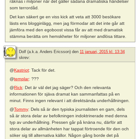
räknas i miljoner när det gäller sådana dramatiska händelser
som terrordåd.
Det kan säkert ge en viss kick att veta att 3000 besökare
lästs ens blogginlägg, men jag förmodar att det inte går att
jämföra med den egoboost vissa får av att med dramatisk
stämma berätta om hemskheter för miljoner andlösa tittare.
Dolf (a.k.a. Anders Ericsson)
den
11 januari, 2015 kl. 13:34
skrev:
@
Kastriot
: Tack för det.
@
templar
: ???
@
Rick
: Det är väl det jag säger? Och den relevanta
informationen för sjäva dramat kan sammanfattas på en
minut. Finns ingen relevant i att direktsända underhållningen.
@
Tommy
: Dels så är den typiska journalisten en gam, dels
så är stora delar av befolkningen indoktrinerade med denna
typ av underhållning. Pressen går på knäna nu, därför att
stora delar av allmänheten har tappat förtroende för den och
söker sig till alternativa källor. Någon gång borde det på