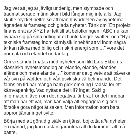
Jag vet att jag är jävligt underlig, men stympade och
traumatiserade människor i bild fångar mig inte alls. Jag
skulle mycket hellre se att man huvuddelen av nyheterna
ägnades åt framsteg och glada nyheter. Tänk om ”Ett projekt
finansierat av XYZ har lett till att befolkningen i ABC nu kan
livnära sig på sina odlingar och inte längre svälter” och ”Nya
tekniska framsteg inom kärnfysik innebär att vi inom några
år kan räkna med billig och riskfri energi som …” vore det
normala och eländet undantag.
Om vi ständigt matas med nyheter som likt Lars Ekborgs
klassiska nyhetsmonolog är ”elände, elände, eländes
elände och mera elände …” kommer det givetvis att påverka
vår syn på världen och vårt psykiska välbefinnande. Det
fanns en tid när många barn gick omkring i rädsla för ett
kärnvapenkrig. Vad nyttade det till? Inget. Saklig
information, även om det negativa, är bra. För det innebär
att man har ett val, man kan välja att engagera sig och
försöka göra något åt saken. Men information som bara
upprör tjänar inget syfte.
Börja med att göra dig själv en tjänst, bojkotta
alla
nyheter
en månad, jag kan nästan garantera att du kommer att må
bättre.