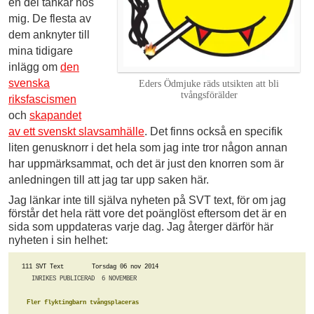
en del tankar hos
mig. De flesta av
dem anknyter till
mina tidigare
inlägg om
den
svenska
Eders Ödmjuke räds utsikten att bli
tvångsförälder
riksfascismen
och
skapandet
av ett svenskt slavsamhälle
. Det finns också en specifik
liten genusknorr i det hela som jag inte tror någon annan
har uppmärksammat, och det är just den knorren som är
anledningen till att jag tar upp saken här.
Jag länkar inte till själva nyheten på SVT text, för om jag
förstår det hela rätt vore det poänglöst eftersom det är en
sida som uppdateras varje dag. Jag återger därför här
nyheten i sin helhet:
111 SVT Text        Torsdag 06 nov 2014
INRIKES PUBLICERAD  6 NOVEMBER       
Fler flyktingbarn tvångsplaceras      