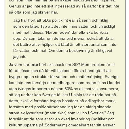
och som inte hamnar på en akademisk ordvrängningsnivå.
Genus är jag inte ett skit intresserad av så därför blir det inte
så ofta som jag skriver här.
Jag har hört att SD:s politik int eär så sann och riktig
som den låter. Typ att det inte finns vatten och tillräckligt
med mat i dessa ”Närområden” där alla ska bunkras
upp. De som talar om denna bild menar också att då är
det bättre att vi hjälper ett fåtal än ett stort antal som inte
får vatten och mat. Om denna beskrivning är riktigt vet
jag inte.
Ja vem har
inte
hört skitsnack om SD? Men problem är till
för att lösas och då får väl hjälpen i första hand gå till att
bygga upp en struktur för vatten och matförsörjning. Sverige
kan inte ens försörja de medborgare som redan finns i landet
utan tvingas importera nästan 60% av all mat vi konsumerar,
så jag undrar kan Sverige få litet U-hjälp för att råda bot på
detta, skall vi fortsätta bygga bostäder på odlingsbar mark,
fortsätta med positiv särbehandling för en aldrig sinande
ström av lyxturister (människor) som vill bo i Sverige? Jag
föreslår att de som är för en ökad invandring (politiker och
kulturmupparna på Södermalm) omedelbart tar sitt ansvar