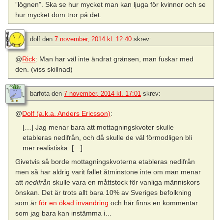
”lögnen”. Ska se hur mycket man kan ljuga för kvinnor och se
hur mycket dom tror på det.
dolf
den
7 november, 2014 kl. 12:40
skrev:
@
Rick
: Man har väl inte ändrat gränsen, man fuskar med
den. (viss skillnad)
barfota
den
7 november, 2014 kl. 17:01
skrev:
@
Dolf (a.k.a. Anders Ericsson)
:
[…] Jag menar bara att mottagningskvoter skulle
etableras nedifrån, och då skulle de väl förmodligen bli
mer realistiska. […]
Givetvis så borde mottagningskvoterna etableras nedifrån
men så har aldrig varit fallet åtminstone inte om man menar
att
nedifrån
skulle vara en måttstock för vanliga människors
önskan. Det är trots allt bara 10% av Sveriges befolkning
som är
för en ökad invandring
och här finns en kommentar
som jag bara kan instämma i…