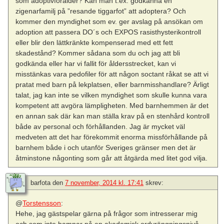
som adoptivförälder? Kan man t.ex. godkänna en
zigenarfamilj på ”resande tiggarfot” att adoptera? Och
kommer den myndighet som ev. ger avslag på ansökan om
adoption att passera DO´s och EXPOS rasisthysterikontroll
eller blir den lättkränkte kompenserad med ett fett
skadestånd? Kommer sådana som du och jag att bli
godkända eller har vi fallit för åldersstrecket, kan vi
misstänkas vara pedofiler för att någon soctant råkat se att vi
pratat med barn på lekplatsen, eller barnmisshandlare? Ärligt
talat, jag kan inte se vilken myndighet som skulle kunna vara
kompetent att avgöra lämpligheten. Med barnhemmen är det
en annan sak där kan man ställa krav på en stenhård kontroll
både av personal och förhållanden. Jag är mycket väl
medveten att det har förekommit enorma missförhållande på
barnhem både i och utanför Sveriges gränser men det är
åtminstone någonting som går att åtgärda med litet god vilja.
barfota
den
7 november, 2014 kl. 17:41
skrev:
@
Torstensson
:
Hehe, jag gästspelar gärna på frågor som intresserar mig