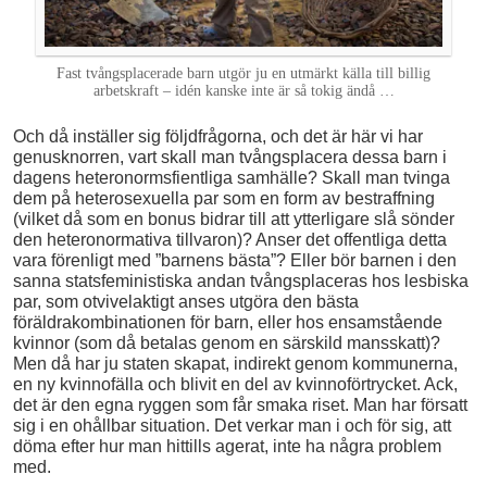
Fast tvångsplacerade barn utgör ju en utmärkt källa till billig
arbetskraft – idén kanske inte är så tokig ändå …
Och då inställer sig följdfrågorna, och det är här vi har
genusknorren, vart skall man tvångsplacera dessa barn i
dagens heteronormsfientliga samhälle? Skall man tvinga
dem på heterosexuella par som en form av bestraffning
(vilket då som en bonus bidrar till att ytterligare slå sönder
den heteronormativa tillvaron)? Anser det offentliga detta
vara förenligt med ”barnens bästa”? Eller bör barnen i den
sanna statsfeministiska andan tvångsplaceras hos lesbiska
par, som otvivelaktigt anses utgöra den bästa
föräldrakombinationen för barn, eller hos ensamstående
kvinnor (som då betalas genom en särskild mansskatt)?
Men då har ju staten skapat, indirekt genom kommunerna,
en ny kvinnofälla och blivit en del av kvinnoförtrycket. Ack,
det är den egna ryggen som får smaka riset. Man har försatt
sig i en ohållbar situation. Det verkar man i och för sig, att
döma efter hur man hittills agerat, inte ha några problem
med.