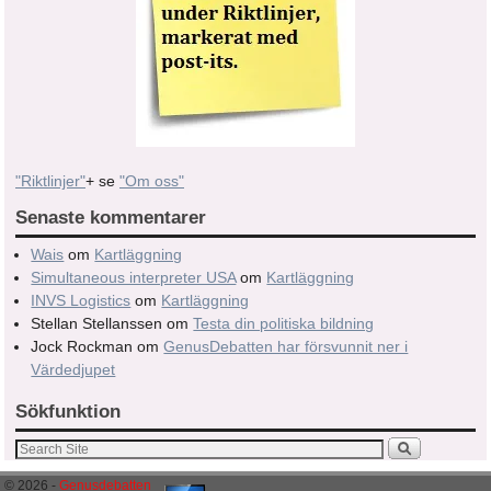
"Riktlinjer"
+ se
"Om oss"
Senaste kommentarer
Wais
om
Kartläggning
Simultaneous interpreter USA
om
Kartläggning
INVS Logistics
om
Kartläggning
Stellan Stellanssen
om
Testa din politiska bildning
Jock Rockman
om
GenusDebatten har försvunnit ner i
Värdedjupet
Sökfunktion
© 2026 -
Genusdebatten