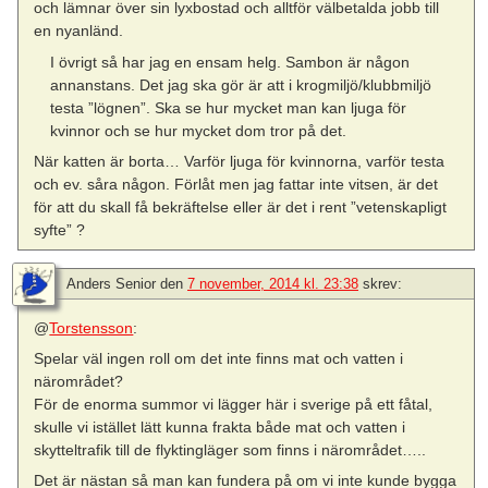
och lämnar över sin lyxbostad och alltför välbetalda jobb till
en nyanländ.
I övrigt så har jag en ensam helg. Sambon är någon
annanstans. Det jag ska gör är att i krogmiljö/klubbmiljö
testa ”lögnen”. Ska se hur mycket man kan ljuga för
kvinnor och se hur mycket dom tror på det.
När katten är borta… Varför ljuga för kvinnorna, varför testa
och ev. såra någon. Förlåt men jag fattar inte vitsen, är det
för att du skall få bekräftelse eller är det i rent ”vetenskapligt
syfte” ?
Anders Senior
den
7 november, 2014 kl. 23:38
skrev:
@
Torstensson
:
Spelar väl ingen roll om det inte finns mat och vatten i
närområdet?
För de enorma summor vi lägger här i sverige på ett fåtal,
skulle vi istället lätt kunna frakta både mat och vatten i
skytteltrafik till de flyktingläger som finns i närområdet…..
Det är nästan så man kan fundera på om vi inte kunde bygga