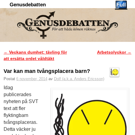
Genusdebatten
Hoppa till huvudinnehåll
Hoppa till sekundärt innehåll
←
Veckans dumhet: tävling för
Arbetsolyckor
→
Inläggsnavigering
att ersätta ordet våldtäkt
Var kan man tvångsplacera barn?
Postat
6 november, 2014
av
Dolf (a.k.a. Anders Ericsson)
Idag
publicerades
nyheten på SVT
text att fler
flyktingbarn
tvångsplaceras.
Detta väcker ju