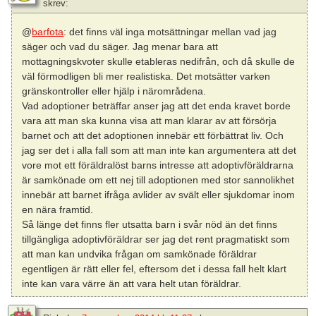
skrev:
@
barfota
: det finns väl inga motsättningar mellan vad jag
säger och vad du säger. Jag menar bara att
mottagningskvoter skulle etableras nedifrån, och då skulle de
väl förmodligen bli mer realistiska. Det motsätter varken
gränskontroller eller hjälp i närområdena.
Vad adoptioner beträffar anser jag att det enda kravet borde
vara att man ska kunna visa att man klarar av att försörja
barnet och att det adoptionen innebär ett förbättrat liv. Och
jag ser det i alla fall som att man inte kan argumentera att det
vore mot ett föräldralöst barns intresse att adoptivföräldrarna
är samkönade om ett nej till adoptionen med stor sannolikhet
innebär att barnet ifråga avlider av svält eller sjukdomar inom
en nära framtid.
Så länge det finns fler utsatta barn i svår nöd än det finns
tillgängliga adoptivföräldrar ser jag det rent pragmatiskt som
att man kan undvika frågan om samkönade föräldrar
egentligen är rätt eller fel, eftersom det i dessa fall helt klart
inte kan vara värre än att vara helt utan föräldrar.