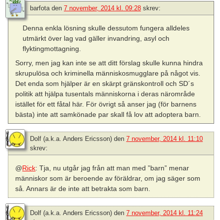
barfota
den
7 november, 2014 kl. 09:28
skrev:
Denna enkla lösning skulle dessutom fungera alldeles
utmärkt över lag vad gäller invandring, asyl och
flyktingmottagning.
Sorry, men jag kan inte se att ditt förslag skulle kunna hindra
skrupulösa och kriminella människosmugglare på något vis.
Det enda som hjälper är en skärpt gränskontroll och SD´s
politik att hjälpa tusentals människorna i deras närområde
istället för ett fåtal här. För övrigt så anser jag (för barnens
bästa) inte att samkönade par skall få lov att adoptera barn.
Dolf (a.k.a. Anders Ericsson)
den
7 november, 2014 kl. 11:10
skrev:
@
Rick
: Tja, nu utgår jag från att man med ”barn” menar
människor som är beroende av föräldrar, om jag säger som
så. Annars är de inte att betrakta som barn.
Dolf (a.k.a. Anders Ericsson)
den
7 november, 2014 kl. 11:24