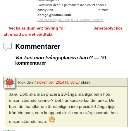
nödvändigheter.
Skitstövlar åker ut permanent med en fet spark i
ändalykten. e-mail:
dolf.gd@hotmail.com
Visa alla inlägg av Dolf (a.k.a. Anders Ericsson)
←
Veckans dumhet: tävling för
Arbetsolyckor
→
Inläggsnavigering
att ersätta ordet våldtäkt
Kommentarer
Var kan man tvångsplacera barn?
— 10
kommentarer
Rick
den
7 november, 2014 kl. 08:17
skrev:
Ja-a, Dolf, ska man placera 20-åriga manliga barn hos
ensamstående kvinnor? Det här kanske kunde funka. De
barn det handlar om är nämligen inte precis 20-åriga tjejer
från Vietnam, som knappast skulle vara svårplacerade hos
ensamstående män.