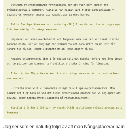
Ökningen av ensamkommande flyktingbarn
gör att fler barn kommer att 
– 
tvångsplaceras i kommuner. Hittills 
har nästan vart fjärde barn anvisats 
oavsett om kommunen ansett sig 
kapabel att ta emot barnet.           
Enligt Sveriges Kommuner och Landsting 
(SKL) finns det en risk att uppdraget 
blir övermäktigt för många kommuner.  
-Systemet är redan överbelastat och 
fungerar inte som det var tänkt 
utifrån 
barnens bästa. Det är omöjligt 
för kommunerna att lösa detta om de 
inte får 
längre tid på sig, säger 
Elisabeth Melin, handläggare på SKL.  
Antalet ensamkommande ökar i år nästan 
till det dubbla jämfört med året innan 
och de platser som kommunerna frivill
igt erbjuder är slut för längesen.    
Från i år har Migrationsverket rätt 
att tvinga kommuner att ta hand om 
barn 
som anvisas.                     
-I första hand vill vi samarbeta en
ligt frivilliga överenskommelser. Men 
kommer det fler barn än vad det finns 
överenskomna platser har vi möjlighet 
att 
anvisa, säger Sophia Öhvall 
Lindberg på Migrationsverket.         
Hittills i år har 1.580 barn av totalt 
5.820 asylsökande tvångsplacerats ut 
i 
kommuner.         
Jag ser som en naturlig följd av att man tvångsplacerar barn