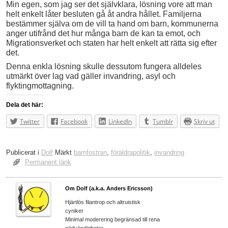
Min egen, som jag ser det självklara, lösning vore att man
helt enkelt låter besluten gå åt andra hållet. Familjerna
bestämmer själva om de vill ta hand om barn, kommunerna
anger utifrånd det hur många barn de kan ta emot, och
Migrationsverket och staten har helt enkelt att rätta sig efter
det.
Denna enkla lösning skulle dessutom fungera alldeles
utmärkt över lag vad gäller invandring, asyl och
flyktingmottagning.
Dela det här:
Twitter
Facebook
LinkedIn
Tumblr
Skriv ut
Publicerat i
Dolf
Märkt
barnfostran
,
föräldrapolitik
,
invandring
Permanent länk
Om Dolf (a.k.a. Anders Ericsson)
Hjärtlös filantrop och altruistisk
cyniker
Minimal moderering begränsad till rena