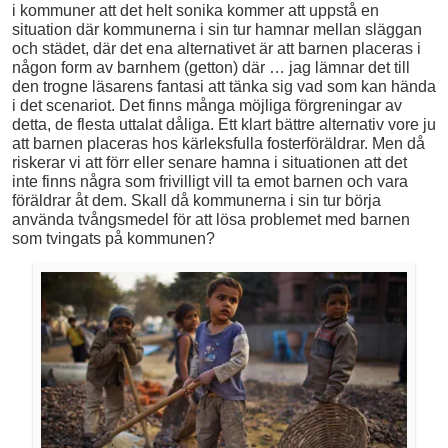
i kommuner att det helt sonika kommer att uppstå en
situation där kommunerna i sin tur hamnar mellan släggan
och städet, där det ena alternativet är att barnen placeras i
någon form av barnhem (getton) där … jag lämnar det till
den trogne läsarens fantasi att tänka sig vad som kan hända
i det scenariot. Det finns många möjliga förgreningar av
detta, de flesta uttalat dåliga. Ett klart bättre alternativ vore ju
att barnen placeras hos kärleksfulla fosterföräldrar. Men då
riskerar vi att förr eller senare hamna i situationen att det
inte finns några som frivilligt vill ta emot barnen och vara
föräldrar åt dem. Skall då kommunerna i sin tur börja
använda tvångsmedel för att lösa problemet med barnen
som tvingats på kommunen?