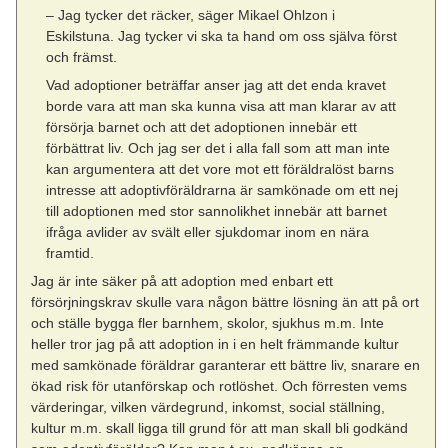
– Jag tycker det räcker, säger Mikael Ohlzon i
Eskilstuna. Jag tycker vi ska ta hand om oss själva först
och främst.
Vad adoptioner beträffar anser jag att det enda kravet
borde vara att man ska kunna visa att man klarar av att
försörja barnet och att det adoptionen innebär ett
förbättrat liv. Och jag ser det i alla fall som att man inte
kan argumentera att det vore mot ett föräldralöst barns
intresse att adoptivföräldrarna är samkönade om ett nej
till adoptionen med stor sannolikhet innebär att barnet
ifråga avlider av svält eller sjukdomar inom en nära
framtid.
Jag är inte säker på att adoption med enbart ett
försörjningskrav skulle vara någon bättre lösning än att på ort
och ställe bygga fler barnhem, skolor, sjukhus m.m. Inte
heller tror jag på att adoption in i en helt främmande kultur
med samkönade föräldrar garanterar ett bättre liv, snarare en
ökad risk för utanförskap och rotlöshet. Och förresten vems
värderingar, vilken värdegrund, inkomst, social ställning,
kultur m.m. skall ligga till grund för att man skall bli godkänd