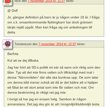
Rick
den
7 november, 2014 kl. 11:27
skrev:
@ Dolf
Jo, gängse definition på barn är ju någon under 18 år. I fråga
om s.k. ensamkommande flyktingbarn har dock gränsen
tänjts rejält uppåt. Man kan fråga sig om anledningen till
detta.
Torstensson
den
7 november, 2014 kl. 12:37
skrev:
Barfota
Kul att se dej tillbaka
Jag har hört att SD:s politik int eär så sann och riktig som den
låter. Typ att det inte finns vatten och tillräckligt med mat i
dessa ”Närområden” där alla ska bunkras upp. De som talar
om denna bild menar också att då är det bättre att vi hjälper
ett fåtal än ett stort antal som inte får vatten och mat. Om
denna beskrivning är riktigt vet jag inte.
I övrigt så har jag en ensam helg. Sambon är någon
annanstans. Det jag ska gör är att i krogmiljö/klubbmiljö testa