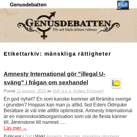
Genusdebatten
Hoppa till huvudinnehåll
Hoppa till sekundärt innehåll
Etikettarkiv:
mänskliga rättigheter
Amnesty International gör ”illegal U-
sväng” i frågan om sexhandel
Postat
12 augusti, 2015
av
Dolf (a.k.a. Anders Ericsson)
En god nyhet? En som kanske kommer att förändra sverige
i grunden? Hoppas kan man ju alltid, fast Eders Ödmjuke
Berättare är väl inte alltför optimistisk. Amnesty International
är en människorättsorganisation som väl de flesta känner
till, åtminstone till namnet. …
Läs mer
→
Publicerat i
Dolf
|
Märkt
Amnesty
,
framsteg
,
mänskliga rättigheter
,