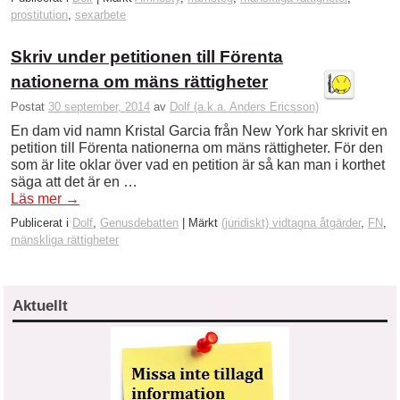
prostitution
,
sexarbete
Skriv under petitionen till Förenta
nationerna om mäns rättigheter
Postat
30 september, 2014
av
Dolf (a.k.a. Anders Ericsson)
En dam vid namn Kristal Garcia från New York har skrivit en
petition till Förenta nationerna om mäns rättigheter. För den
som är lite oklar över vad en petition är så kan man i korthet
säga att det är en …
Läs mer
→
Publicerat i
Dolf
,
Genusdebatten
|
Märkt
(juridiskt) vidtagna åtgärder
,
FN
,
mänskliga rättigheter
Aktuellt