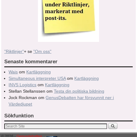
"Riktlinjer"
+ se
"Om oss"
Senaste kommentarer
Wais
om
Kartläggning
Simultaneous interpreter USA
om
Kartläggning
INVS Logistics
om
Kartläggning
Stellan Stellanssen
om
Testa din politiska bildning
Jock Rockman
om
GenusDebatten har försvunnit ner i
Värdedjupet
Sökfunktion
© 2026 -
Genusdebatten