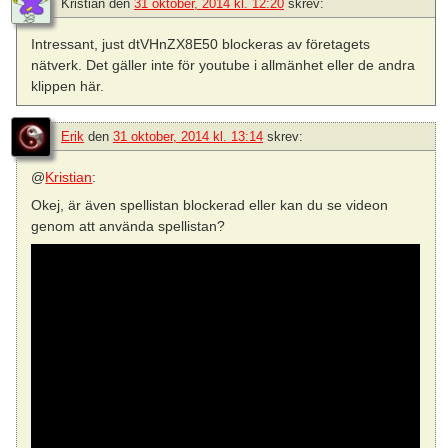
Kristian
den
31 oktober, 2014 kl. 12:20
skrev:
Intressant, just dtVHnZX8E50 blockeras av företagets
nätverk. Det gäller inte för youtube i allmänhet eller de andra
klippen här.
Erik
den
31 oktober, 2014 kl. 13:14
skrev:
@
Kristian
:
Okej, är även spellistan blockerad eller kan du se videon
genom att använda spellistan?