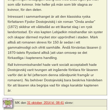
som slår kvinnor. Inte heller på män som blir slagna av
kvinnor, för den delen.
Intressant i sammanhanget är att den klassiska ryska
författaren Fjodor Dostojeviskij i sin roman ”Onda andar”
(1872) skildrar ett våldsdåd av ett likartat slag i en rysk
landortsstad. En viss kapten Lebjadkin misshandlar sin syster
och skapar därmed mycket stor upprördhet i staden. Märk
alltså att romanen skrevs för 150 år sedan i ett
gammalmodigt och ofritt samhälle. Ändå förväntas läsaren (i
1870-talets Ryssland alltså )att utan omsvep se det
förkastliga i kaptenens handling.
Ifall kvinnomisshandel hade varit socialt acceptabelt hade
Dostojevskij varit tvungen att ingående förklara för läsaren
varför det är fel (eftersom denna ståndpunkt framgår ur
romanen). Nu behöver Dostojeviskij bara beskriva händelsen
för att läsaren ska begripa vad för slags karaktär kaptenen
är.
MK
den
31 oktober, 2014 kl. 08:41
skrev: