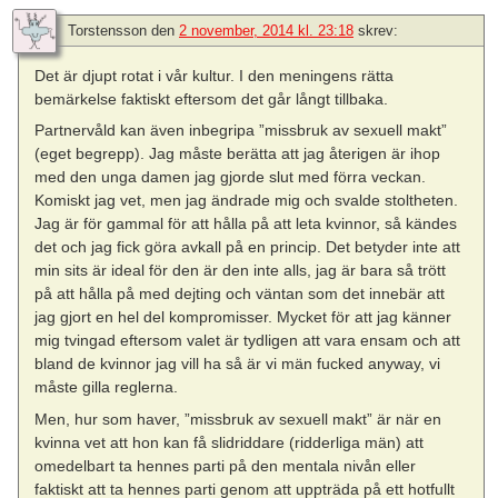
Torstensson
den
2 november, 2014 kl. 23:18
skrev:
Det är djupt rotat i vår kultur. I den meningens rätta
bemärkelse faktiskt eftersom det går långt tillbaka.
Partnervåld kan även inbegripa ”missbruk av sexuell makt”
(eget begrepp). Jag måste berätta att jag återigen är ihop
med den unga damen jag gjorde slut med förra veckan.
Komiskt jag vet, men jag ändrade mig och svalde stoltheten.
Jag är för gammal för att hålla på att leta kvinnor, så kändes
det och jag fick göra avkall på en princip. Det betyder inte att
min sits är ideal för den är den inte alls, jag är bara så trött
på att hålla på med dejting och väntan som det innebär att
jag gjort en hel del kompromisser. Mycket för att jag känner
mig tvingad eftersom valet är tydligen att vara ensam och att
bland de kvinnor jag vill ha så är vi män fucked anyway, vi
måste gilla reglerna.
Men, hur som haver, ”missbruk av sexuell makt” är när en
kvinna vet att hon kan få slidriddare (ridderliga män) att
omedelbart ta hennes parti på den mentala nivån eller
faktiskt att ta hennes parti genom att uppträda på ett hotfullt