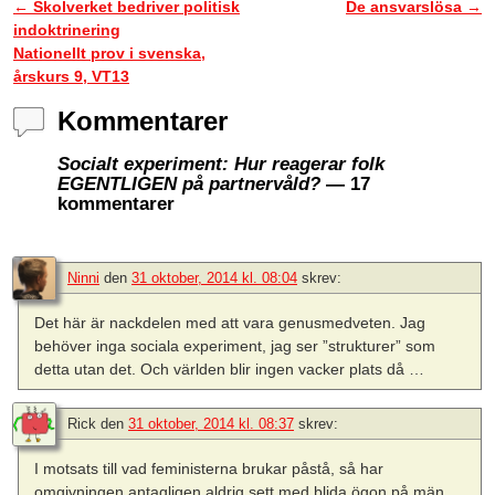
←
Skolverket bedriver politisk
De ansvarslösa
→
Inläggsnavigering
indoktrinering
Nationellt prov i svenska,
årskurs 9, VT13
Kommentarer
Socialt experiment: Hur reagerar folk
EGENTLIGEN på partnervåld?
— 17
kommentarer
Ninni
den
31 oktober, 2014 kl. 08:04
skrev:
Det här är nackdelen med att vara genusmedveten. Jag
behöver inga sociala experiment, jag ser ”strukturer” som
detta utan det. Och världen blir ingen vacker plats då …
Rick
den
31 oktober, 2014 kl. 08:37
skrev:
I motsats till vad feministerna brukar påstå, så har
omgivningen antagligen aldrig sett med blida ögon på män