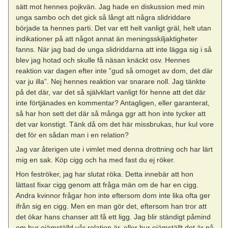
sätt mot hennes pojkvän. Jag hade en diskussion med min
unga sambo och det gick så långt att några slidriddare
började ta hennes parti. Det var ett helt vanligt gräl, helt utan
indikationer på att något annat än meningsskiljaktigheter
fanns. När jag bad de unga slidriddarna att inte lägga sig i så
blev jag hotad och skulle få näsan knäckt osv. Hennes
reaktion var dagen efter inte ”gud så omoget av dom, det där
var ju illa”. Nej hennes reaktion var snarare noll. Jag tänkte
på det där, var det så självklart vanligt för henne att det där
inte förtjänades en kommentar? Antagligen, eller garanterat,
så har hon sett det där så många ggr att hon inte tycker att
det var konstigt. Tänk då om det här missbrukas, hur kul vore
det för en sådan man i en relation?
Jag var återigen ute i vimlet med denna drottning och har lärt
mig en sak. Köp cigg och ha med fast du ej röker.
Hon feströker, jag har slutat röka. Detta innebär att hon
lättast fixar cigg genom att fråga män om de har en cigg.
Andra kvinnor frågar hon inte eftersom dom inte lika ofta ger
ifrån sig en cigg. Men en man gör det, eftersom han tror att
det ökar hans chanser att få ett ligg. Jag blir ständigt påmind
om hur ojämställd vår relation är, eller hur ojämställt det är på