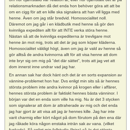
relationsmarknaden då det enda hon behöver göra att att be
om en cigg för att en kille ska signalera att han vill ligga med
henne. Även om jag står bredvid. Homosocialitet noll.
Däremot om jag går i en klädbutik med henne så gör den
kvinnliga expediten allt för att INTE verka störa henne.
Nästan så att de kvinnliga expediterna är trevligare mot
henne än mot mig, trots att det är jag som köper kläderna.
Homosocialitet väldigt högt, även om jag är vald av henne så
gör alltså de andra kvinnorna allt för att visa henne att dom
inte bryr sig om mig på ”det där sättet”, trots att jag vet att
dom innerst inne undrar vad jag har.
En annan sak har dock hänt och det är en sorts expansion av
vännine-problemet hon har. Dvs enligt min sits så är hennes
största problem inte andra kvinnor på krogen eller i affärer,
hennes största problem är faktiskt hennes bästa vänninor. I
början var det en enda som ville ha mig. Nu är det 3 stycken
som signalerar att dom är attraherade av mig och det enda
jag har gjort är att visa att jag är hennes kille. Jag har inte
varit charmig eller kört något på dom förutom på den ena där
jag råkade köra någon enstaka inträn sak av vana. (vilket
funkade). Så enligt min fallstudie (fniss) så är det största