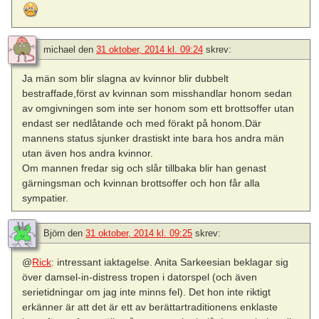
michael
den
31 oktober, 2014 kl. 09:24
skrev:
Ja män som blir slagna av kvinnor blir dubbelt
bestraffade,först av kvinnan som misshandlar honom sedan
av omgivningen som inte ser honom som ett brottsoffer utan
endast ser nedlåtande och med förakt på honom.Där
mannens status sjunker drastiskt inte bara hos andra män
utan även hos andra kvinnor.
Om mannen fredar sig och slår tillbaka blir han genast
gärningsman och kvinnan brottsoffer och hon får alla
sympatier.
Björn
den
31 oktober, 2014 kl. 09:25
skrev:
@
Rick
: intressant iaktagelse. Anita Sarkeesian beklagar sig
över damsel-in-distress tropen i datorspel (och även
serietidningar om jag inte minns fel). Det hon inte riktigt
erkänner är att det är ett av berättartraditionens enklaste