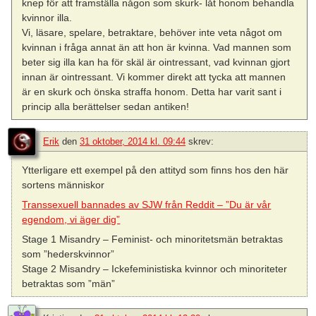
knep för att framställa någon som skurk- låt honom behandla
kvinnor illa.
Vi, läsare, spelare, betraktare, behöver inte veta något om
kvinnan i fråga annat än att hon är kvinna. Vad mannen som
beter sig illa kan ha för skäl är ointressant, vad kvinnan gjort
innan är ointressant. Vi kommer direkt att tycka att mannen
är en skurk och önska straffa honom. Detta har varit sant i
princip alla berättelser sedan antiken!
Erik
den
31 oktober, 2014 kl. 09:44
skrev:
Ytterligare ett exempel på den attityd som finns hos den här
sortens människor
Transsexuell bannades av SJW från Reddit – ”Du är vår
egendom, vi äger dig”
Stage 1 Misandry – Feminist- och minoritetsmän betraktas
som ”hederskvinnor”
Stage 2 Misandry – Ickefeministiska kvinnor och minoriteter
betraktas som ”män”