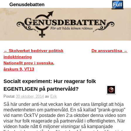
Genusdebatten
Hoppa till huvudinnehåll
Hoppa till sekundärt innehåll
←
Skolverket bedriver politisk
De ansvarslösa
→
Inläggsnavigering
indoktrinering
Nationellt prov i svenska,
årskurs 9, VT13
Socialt experiment: Hur reagerar folk
EGENTLIGEN på partnervåld?
Postat
30 oktober, 2014
av
Erik
Så här under anti-hat veckan kan det vara lämpligt att höja
medvetenheten om partnervåld. En så kallad ”prank-group”
vid namn OckTV postade den 2:a oktober denna video som
visar hur folk reagerade på partnervåld i offentligheten. När
videon hade nått 6 miljoner visningar så kampanjade