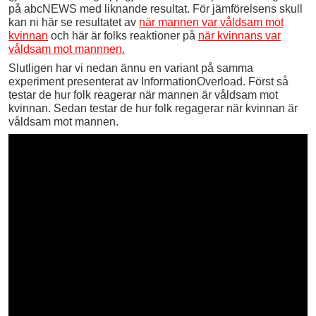
på abcNEWS med liknande resultat. För jämförelsens skull
kan ni här se resultatet av
när mannen var våldsam mot
kvinnan
och här är folks reaktioner på
när kvinnans var
våldsam mot mannnen.
Slutligen har vi nedan ännu en variant på samma
experiment presenterat av InformationOverload. Först så
testar de hur folk reagerar när mannen är våldsam mot
kvinnan. Sedan testar de hur folk regagerar när kvinnan är
våldsam mot mannen.