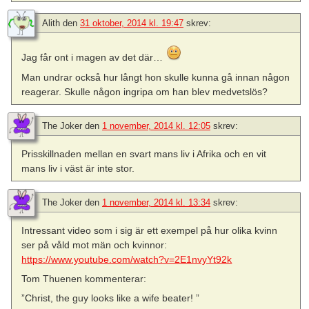
Alith
den
31 oktober, 2014 kl. 19:47
skrev:
Jag får ont i magen av det där…
Man undrar också hur långt hon skulle kunna gå innan någon
reagerar. Skulle någon ingripa om han blev medvetslös?
The Joker
den
1 november, 2014 kl. 12:05
skrev:
Prisskillnaden mellan en svart mans liv i Afrika och en vit
mans liv i väst är inte stor.
The Joker
den
1 november, 2014 kl. 13:34
skrev:
Intressant video som i sig är ett exempel på hur olika kvinn
ser på våld mot män och kvinnor:
https://www.youtube.com/watch?v=2E1nvyYt92k
Tom Thuenen kommenterar:
”Christ, the guy looks like a wife beater! ”