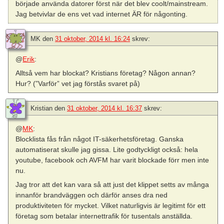
började använda datorer först när det blev coolt/mainstream.
Jag betvivlar de ens vet vad internet ÄR för någonting.
MK
den
31 oktober, 2014 kl. 16:24
skrev:
@
Erik
:
Alltså vem har blockat? Kristians företag? Någon annan?
Hur? (”Varför” vet jag förstås svaret på)
Kristian
den
31 oktober, 2014 kl. 16:37
skrev:
@
MK
:
Blocklista fås från något IT-säkerhetsföretag. Ganska
automatiserat skulle jag gissa. Lite godtyckligt också: hela
youtube, facebook och AVFM har varit blockade förr men inte
nu.
Jag tror att det kan vara så att just det klippet setts av många
innanför brandväggen och därför anses dra ned
produktiviteten för mycket. Vilket naturligvis är legitimt för ett
företag som betalar internettrafik för tusentals anställda.