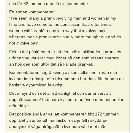
och får 62 tummen upp på sin kommentar.
En annan kommenterar
”I’ve seen many a prank involving men and women in my
time and have come to the conclusion that, oftentimes,
women will ”prank” a guy in a way that involves pain,
whereas men’s pranks are usually more thought out and do
not involve pain. ”
Felet i det påståendet är att den större skillnaden i prankets
utformning varierar med könet på den som utsätts snarare
än hos den som utför det så kallade pranket.
Kommentatorns begränsning av konstellationer (män och
kvinnor inte orimligt ofta tillsammans) har dock fått honom att
beskriva dynamiken felaktigt.
Det är synd och det är ett vanligt fel och därför värt att
uppmärksamma! Inte bara kvinnor utan även män behandlar
män dåligt.
Det positiva ändå är väl att kommentaren fått 172 tummen
upp. Det visar på att människor i varje fall i skydd av
anonymitet vågar ifrågasätta kvinnors våld mot män.