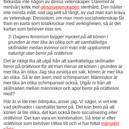
förkastar inte någon av dessa vetenskaper. Däremot är
min(vår) kritik mot
genusvetenskapen
stenhård. Den håller
inte minsta mått, vad jag sett så långt, av vad man kan kräva
av vetenskap. Dessutom; om man inom socialvetenskap får
fram en karta som totalkrockar med verkligheten, så är det
kartan som behöver ritas om.
3. Dagens feminism bygger mycket på att könen i
grunden är mer lika än olika och att samhälleliga
skillnader mellan kvinnor och män inte uppkommit
naturligt utan beror på orättvisor.
Det är riktigt illa att
utgå från
att samhälleliga skillnader
beror på orättvisor för att man menar att könen i grunden är
mer lika än olika. Jag ska avslöja en sak, könen är mer lika
än olika. Så är det även med schimpanser. Människor är
mer lika än olika schimpanser också. Utgår ni från att
skillnaden mellan människor och apor beror på orättvisor
med?
Här är vi lite mer ödmjuka, anser jag. Vi säger, vi vet inte
vad skillnader i samhället beror på. Det kan bero på att
könen är lite olika, det kan också bero socialisering eller
orättvisor. Det kan vara en kombination. Så letar vi efter
orättvisor som behöver rättas till och vi har hittat
mängder
såna
.