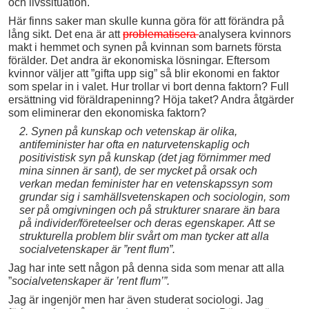
och livssituation.
Här finns saker man skulle kunna göra för att förändra på
lång sikt. Det ena är att
problematisera
analysera kvinnors
makt i hemmet och synen på kvinnan som barnets första
förälder. Det andra är ekonomiska lösningar. Eftersom
kvinnor väljer att ”gifta upp sig” så blir ekonomi en faktor
som spelar in i valet. Hur trollar vi bort denna faktorn? Full
ersättning vid föräldrapeninng? Höja taket? Andra åtgärder
som eliminerar den ekonomiska faktorn?
2. Synen på kunskap och vetenskap är olika,
antifeminister har ofta en naturvetenskaplig och
positivistisk syn på kunskap (det jag förnimmer med
mina sinnen är sant), de ser mycket på orsak och
verkan medan feminister har en vetenskapssyn som
grundar sig i samhällsvetenskapen och sociologin, som
ser på omgivningen och på strukturer snarare än bara
på individer/företeelser och deras egenskaper. Att se
strukturella problem blir svårt om man tycker att alla
socialvetenskaper är ”rent flum”.
Jag har inte sett någon på denna sida som menar att alla
”
socialvetenskaper är ’rent flum’”.
Jag är ingenjör men har även studerat sociologi. Jag