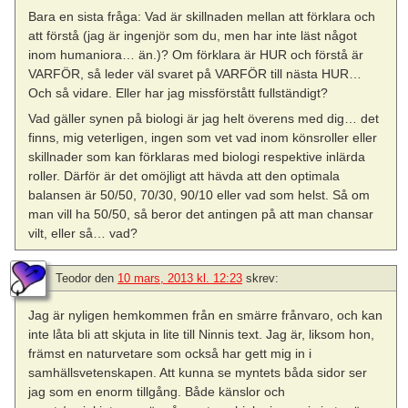
Bara en sista fråga: Vad är skillnaden mellan att förklara och
att förstå (jag är ingenjör som du, men har inte läst något
inom humaniora… än.)? Om förklara är HUR och förstå är
VARFÖR, så leder väl svaret på VARFÖR till nästa HUR…
Och så vidare. Eller har jag missförstått fullständigt?
Vad gäller synen på biologi är jag helt överens med dig… det
finns, mig veterligen, ingen som vet vad inom könsroller eller
skillnader som kan förklaras med biologi respektive inlärda
roller. Därför är det omöjligt att hävda att den optimala
balansen är 50/50, 70/30, 90/10 eller vad som helst. Så om
man vill ha 50/50, så beror det antingen på att man chansar
vilt, eller så… vad?
Teodor
den
10 mars, 2013 kl. 12:23
skrev:
Jag är nyligen hemkommen från en smärre frånvaro, och kan
inte låta bli att skjuta in lite till Ninnis text. Jag är, liksom hon,
främst en naturvetare som också har gett mig in i
samhällsvetenskapen. Att kunna se myntets båda sidor ser
jag som en enorm tillgång. Både känslor och