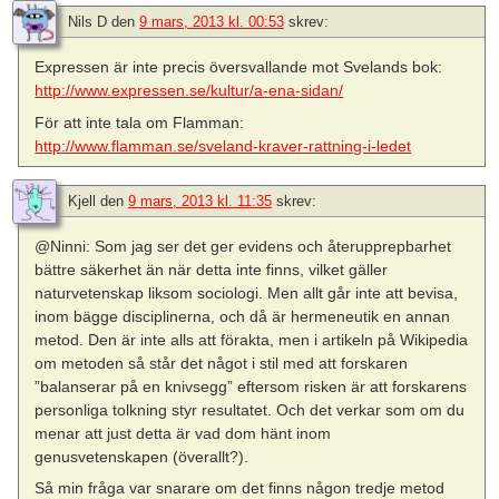
Nils D
den
9 mars, 2013 kl. 00:53
skrev:
Expressen är inte precis översvallande mot Svelands bok:
http://www.expressen.se/kultur/a-ena-sidan/
För att inte tala om Flamman:
http://www.flamman.se/sveland-kraver-rattning-i-ledet
Kjell
den
9 mars, 2013 kl. 11:35
skrev:
@Ninni: Som jag ser det ger evidens och återupprepbarhet
bättre säkerhet än när detta inte finns, vilket gäller
naturvetenskap liksom sociologi. Men allt går inte att bevisa,
inom bägge disciplinerna, och då är hermeneutik en annan
metod. Den är inte alls att förakta, men i artikeln på Wikipedia
om metoden så står det något i stil med att forskaren
”balanserar på en knivsegg” eftersom risken är att forskarens
personliga tolkning styr resultatet. Och det verkar som om du
menar att just detta är vad dom hänt inom
genusvetenskapen (överallt?).
Så min fråga var snarare om det finns någon tredje metod