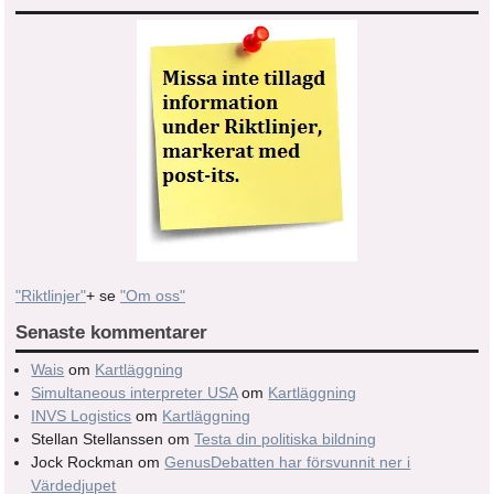
"Riktlinjer"
+ se
"Om oss"
Senaste kommentarer
Wais
om
Kartläggning
Simultaneous interpreter USA
om
Kartläggning
INVS Logistics
om
Kartläggning
Stellan Stellanssen
om
Testa din politiska bildning
Jock Rockman
om
GenusDebatten har försvunnit ner i
Värdedjupet