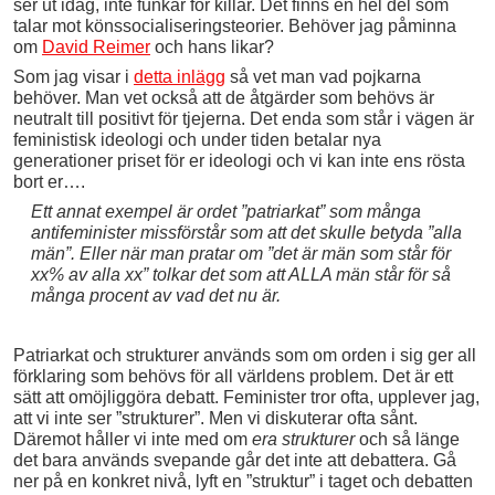
ser ut idag, inte funkar för killar. Det finns en hel del som
talar mot könssocialiseringsteorier. Behöver jag påminna
om
David Reimer
och hans likar?
Som jag visar i
detta inlägg
så vet man vad pojkarna
behöver. Man vet också att de åtgärder som behövs är
neutralt till positivt för tjejerna. Det enda som står i vägen är
feministisk ideologi och under tiden betalar nya
generationer priset för er ideologi och vi kan inte ens rösta
bort er….
Ett annat exempel är ordet ”patriarkat” som många
antifeminister missförstår som att det skulle betyda ”alla
män”. Eller när man pratar om ”det är män som står för
xx% av alla xx” tolkar det som att ALLA män står för så
många procent av vad det nu är.
Patriarkat och strukturer används som om orden i sig ger all
förklaring som behövs för all världens problem. Det är ett
sätt att omöjliggöra debatt. Feminister tror ofta, upplever jag,
att vi inte ser ”strukturer”. Men vi diskuterar ofta sånt.
Däremot håller vi inte med om
era strukturer
och så länge
det bara används svepande går det inte att debattera. Gå
ner på en konkret nivå, lyft en ”struktur” i taget och debatten