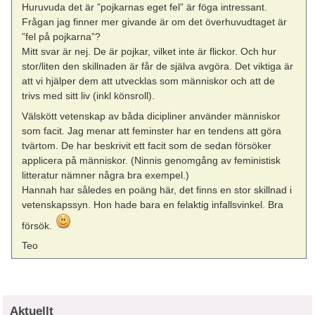
Huruvuda det är ”pojkarnas eget fel” är föga intressant.
Frågan jag finner mer givande är om det överhuvudtaget är
”fel på pojkarna”?
Mitt svar är nej. De är pojkar, vilket inte är flickor. Och hur
stor/liten den skillnaden är får de själva avgöra. Det viktiga är
att vi hjälper dem att utvecklas som människor och att de
trivs med sitt liv (inkl könsroll).
Välskött vetenskap av båda dicipliner använder människor
som facit. Jag menar att feminster har en tendens att göra
tvärtom. De har beskrivit ett facit som de sedan försöker
applicera på människor. (Ninnis genomgång av feministisk
litteratur nämner några bra exempel.)
Hannah har således en poäng här, det finns en stor skillnad i
vetenskapssyn. Hon hade bara en felaktig infallsvinkel. Bra
försök.
Teo
Aktuellt