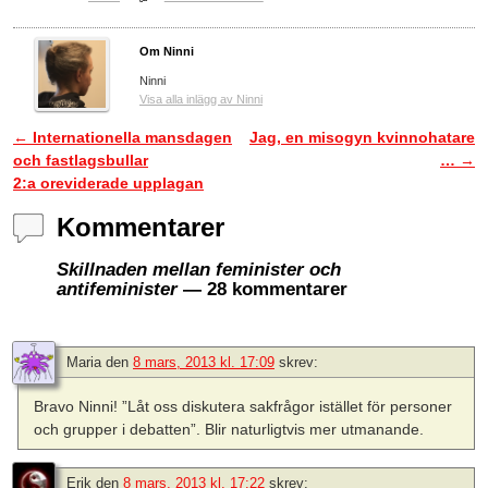
Om Ninni
Ninni
Visa alla inlägg av Ninni
←
Internationella mansdagen
Jag, en misogyn kvinnohatare
Inläggsnavigering
och fastlagsbullar
…
→
2:a oreviderade upplagan
Kommentarer
Skillnaden mellan feminister och
antifeminister
— 28 kommentarer
Maria
den
8 mars, 2013 kl. 17:09
skrev:
Bravo Ninni! ”Låt oss diskutera sakfrågor istället för personer
och grupper i debatten”. Blir naturligtvis mer utmanande.
Erik
den
8 mars, 2013 kl. 17:22
skrev: