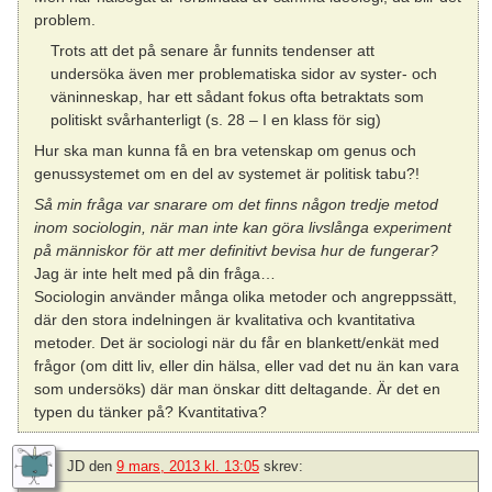
problem.
Trots att det på senare år funnits tendenser att
undersöka även mer problematiska sidor av syster- och
väninneskap, har ett sådant fokus ofta betraktats som
politiskt svårhanterligt (s. 28 – I en klass för sig)
Hur ska man kunna få en bra vetenskap om genus och
genussystemet om en del av systemet är politisk tabu?!
Så min fråga var snarare om det finns någon tredje metod
inom sociologin, när man inte kan göra livslånga experiment
på människor för att mer definitivt bevisa hur de fungerar?
Jag är inte helt med på din fråga…
Sociologin använder många olika metoder och angreppssätt,
där den stora indelningen är kvalitativa och kvantitativa
metoder. Det är sociologi när du får en blankett/enkät med
frågor (om ditt liv, eller din hälsa, eller vad det nu än kan vara
som undersöks) där man önskar ditt deltagande. Är det en
typen du tänker på? Kvantitativa?
JD
den
9 mars, 2013 kl. 13:05
skrev: