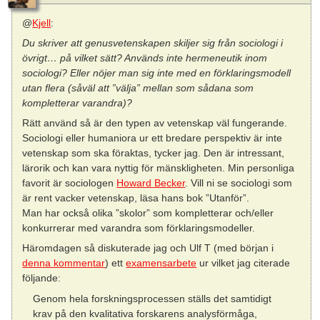
@
Kjell
:
Du skriver att genusvetenskapen skiljer sig från sociologi i
övrigt… på vilket sätt? Används inte hermeneutik inom
sociologi? Eller nöjer man sig inte med en förklaringsmodell
utan flera (såväl att ”välja” mellan som sådana som
kompletterar varandra)?
Rätt använd så är den typen av vetenskap väl fungerande.
Sociologi eller humaniora ur ett bredare perspektiv är inte
vetenskap som ska föraktas, tycker jag. Den är intressant,
lärorik och kan vara nyttig för mänskligheten. Min personliga
favorit är sociologen
Howard Becker
. Vill ni se sociologi som
är rent vacker vetenskap, läsa hans bok ”Utanför”.
Man har också olika ”skolor” som kompletterar och/eller
konkurrerar med varandra som förklaringsmodeller.
Häromdagen så diskuterade jag och Ulf T (med början i
denna kommentar
) ett
examensarbete
ur vilket jag citerade
följande:
Genom hela forskningsprocessen ställs det samtidigt
krav på den kvalitativa forskarens analysförmåga,