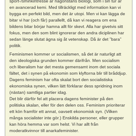
sport-/sminkintresse är någonstans biologi, som i sin tur är
en avancerad kemi. Med tillräckligt med information kan vi
bygga en perfekt bild, men det är utopi. Men vi kan lägga de
bitar vi har (och får) parallellt, då kan vi reagera om ena
bildens bitar börjar hamna allt för skevt. Alla har givetvis sitt
fokus, men den som blint ignorerar den andra diciplinen har
sedan länge slutat ägna sig åt vetenskap. Då är det ”bara”
politik.
Feminismen kommer ur socialismen, så det är naturligt att
den ideologiska grunden kommer därifrån. Men socialism
och liberalism har det mesta gemensamt inom det sociala
fältet, det i synen på ekonomin som klyftorna blir till bråddjup.
Dagens feminism har ofta skalat bort den socialistiska
ekonomiska synen, vilken lätt förklarar dess spridning inom
(nästan) samtliga partier idag.
Det blir därför fel att placera dagens feminister på den
politiska skalan, eller för den delen oss. Feminism prioriterar
ett kön framför ett annat, oavsett ekonomisk syn. (Vilken
många socialister inte gör.) Enskilda personer, eller grupper
kan höra hemma var som helst. Vi har allt från
moderatkvinnor till anarkafeminister.