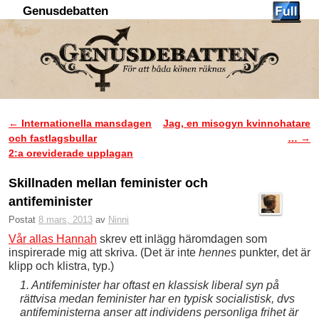
Genusdebatten
Hoppa till huvudinnehåll
Hoppa till sekundärt innehåll
←
Internationella mansdagen
Jag, en misogyn kvinnohatare
Inläggsnavigering
och fastlagsbullar
…
→
2:a oreviderade upplagan
Skillnaden mellan feminister och
antifeminister
Postat
8 mars, 2013
av
Ninni
Vår allas Hannah
skrev ett inlägg häromdagen som
inspirerade mig att skriva. (Det är inte
hennes
punkter, det är
klipp och klistra, typ.)
1. Antifeminister har oftast en klassisk liberal syn på
rättvisa medan feminister har en typisk socialistisk, dvs
antifeministerna anser att individens personliga frihet är