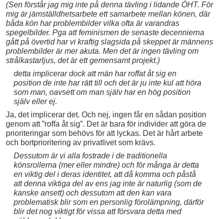
(Sen förstår jag mig inte på denna tävling i lidande ÖHT. För
mig är jämställdhetsarbete ett samarbete mellan könen, där
båda kön har problembilder vilka ofta är varandras
spegelbilder. Pga att feminismen de senaste decennierna
gått på övertid har vi kraftig slagsida på skeppet är männens
problembilder är mer akuta. Men det är ingen tävling om
strålkastarljus, det är ett gemensamt projekt.)
detta implicerar dock att män har roffat åt sig en
position de inte har rätt till och det är ju inte kul att höra
som man, oavsett om man själv har en hög position
själv eller ej.
Ja, det implicerar det. Och nej, ingen får en sådan position
genom att ”roffa åt sig”. Det är bara för individer att göra de
prioriteringar som behövs för att lyckas. Det är hårt arbete
och bortprioritering av privatlivet som krävs.
Dessutom är vi alla fostrade i de traditionella
könsrollerna (mer eller mindre) och för många är detta
en viktig del i deras identitet, att då komma och påstå
att denna viktiga del av ens jag inte är naturlig (som de
kanske ansett) och dessutom att den kan vara
problematisk blir som en personlig förolämpning, därför
blir det nog viktigt för vissa att försvara detta med