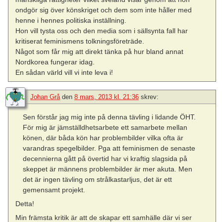
ondgör sig över könskriget och dem som inte håller med
henne i hennes politiska inställning.
Hon vill tysta oss och den media som i sällsynta fall har
kritiserat feminismens tolkningsföreträde.
Något som får mig att direkt tänka på hur bland annat
Nordkorea fungerar idag.
En sådan värld vill vi inte leva i!
Johan Grå
den
8 mars, 2013 kl. 21:36
skrev:
Sen förstår jag mig inte på denna tävling i lidande ÖHT.
För mig är jämställdhetsarbete ett samarbete mellan
könen, där båda kön har problembilder vilka ofta är
varandras spegelbilder. Pga att feminismen de senaste
decennierna gått på övertid har vi kraftig slagsida på
skeppet är männens problembilder är mer akuta. Men
det är ingen tävling om strålkastarljus, det är ett
gemensamt projekt.
Detta!
Min främsta kritik är att de skapar ett samhälle där vi ser