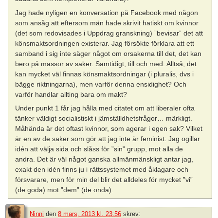
Jag hade nyligen en konversation på Facebook med någon
som ansåg att eftersom män hade skrivit hatiskt om kvinnor
(det som redovisades i Uppdrag granskning) ”bevisar” det att
könsmaktsordningen existerar. Jag försökte förklara att ett
samband i sig inte säger något om orsakerna till det, det kan
bero på massor av saker. Samtidigt, till och med. Alltså, det
kan mycket väl finnas könsmaktsordningar (i pluralis, dvs i
bägge riktningarna), men varför denna ensidighet? Och
varför handlar allting bara om makt?
Under punkt 1 får jag hålla med citatet om att liberaler ofta
tänker väldigt socialistiskt i jämställdhetsfrågor… märkligt.
Måhända är det oftast kvinnor, som agerar i egen sak? Vilket
är en av de saker som gör att jag inte är feminist: Jag ogillar
idén att välja sida och slåss för ”sin” grupp, mot alla de
andra. Det är väl något ganska allmänmänskligt antar jag,
exakt den idén finns ju i rättssystemet med åklagare och
försvarare, men för min del blir det alldeles för mycket ”vi”
(de goda) mot ”dem” (de onda).
Ninni
den
8 mars, 2013 kl. 23:56
skrev: