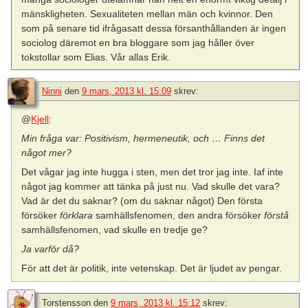
mänskligheten. Sexualiteten mellan män och kvinnor. Den
som på senare tid ifrågasatt dessa försanthållanden är ingen
sociolog däremot en bra bloggare som jag håller över
tokstollar som Elias. Vår allas Erik.
Ninni
den
9 mars, 2013 kl. 15:09
skrev:
@
Kjell
:
Min fråga var: Positivism, hermeneutik, och … Finns det
något mer?
Det vågar jag inte hugga i sten, men det tror jag inte. Iaf inte
något jag kommer att tänka på just nu. Vad skulle det vara?
Vad är det du saknar? (om du saknar något) Den första
försöker
förklara
samhällsfenomen, den andra försöker
förstå
samhällsfenomen, vad skulle en tredje ge?
Ja varför då?
För att det är politik, inte vetenskap. Det är ljudet av pengar.
Torstensson
den
9 mars, 2013 kl. 15:12
skrev: