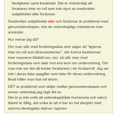
färdigheter samt kreativitet. Det är nödvändigt att
forskaren intar en roll som inte styrs av snedvriden
subjektivitet eller fördomar.
Snedvriden subjektivitet
eller
och fördomar är problemet med
genusvetenskapen, inte de vetenskapliga metoderna man
använder.
Hur menar jag då?
Om man står med forskningsdata som säger att ”tjejerna
intar en roll som lärarassistenter”, där kvinna bestämmer
över mannens klädstil osv. osv. så står man med
forskningsdata som
talar mot
ens teori om underordning. Om
man inte ser det då brister forskarens i sin forskarroll. Jag ser
inte
i deras data uppgifter som talar
för
deras underordning,
likväl håller man fast vid teorin.
DET är problemet som skiljer mellan genusvetenskapen och
annan vetenskap jag tagit del av.
Det är ju inte unikt att vetenskap(både humanoria och natur)
ibland är dålig, det unika är att vi har
en hel disciplin
med
samma ideologiska skärva i ögonen.