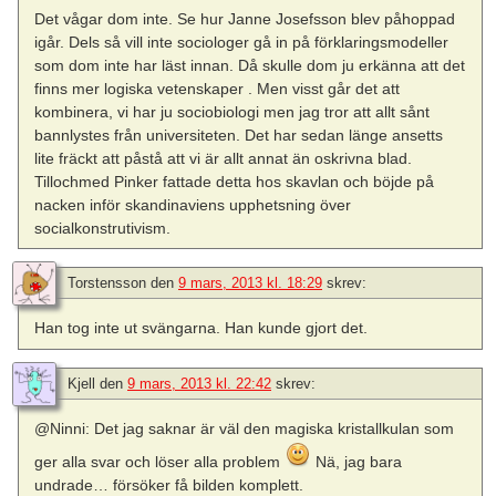
Det vågar dom inte. Se hur Janne Josefsson blev påhoppad
igår. Dels så vill inte sociologer gå in på förklaringsmodeller
som dom inte har läst innan. Då skulle dom ju erkänna att det
finns mer logiska vetenskaper . Men visst går det att
kombinera, vi har ju sociobiologi men jag tror att allt sånt
bannlystes från universiteten. Det har sedan länge ansetts
lite fräckt att påstå att vi är allt annat än oskrivna blad.
Tillochmed Pinker fattade detta hos skavlan och böjde på
nacken inför skandinaviens upphetsning över
socialkonstrutivism.
Torstensson
den
9 mars, 2013 kl. 18:29
skrev:
Han tog inte ut svängarna. Han kunde gjort det.
Kjell
den
9 mars, 2013 kl. 22:42
skrev:
@Ninni: Det jag saknar är väl den magiska kristallkulan som
ger alla svar och löser alla problem
Nä, jag bara
undrade… försöker få bilden komplett.