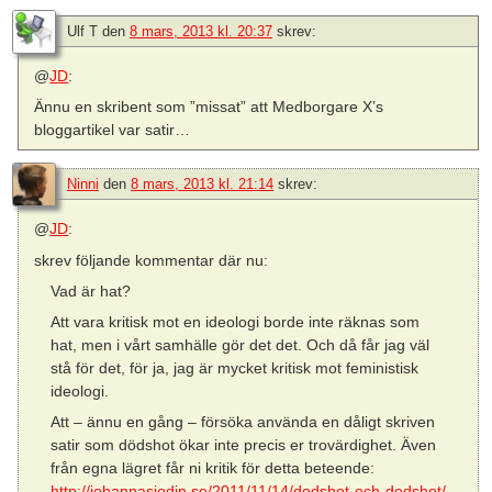
Ulf T
den
8 mars, 2013 kl. 20:37
skrev:
@
JD
:
Ännu en skribent som ”missat” att Medborgare X’s
bloggartikel var satir…
Ninni
den
8 mars, 2013 kl. 21:14
skrev:
@
JD
:
skrev följande kommentar där nu:
Vad är hat?
Att vara kritisk mot en ideologi borde inte räknas som
hat, men i vårt samhälle gör det det. Och då får jag väl
stå för det, för ja, jag är mycket kritisk mot feministisk
ideologi.
Att – ännu en gång – försöka använda en dåligt skriven
satir som dödshot ökar inte precis er trovärdighet. Även
från egna lägret får ni kritik för detta beteende:
http://johannasjodin.se/2011/11/14/dodshot-och-dodshot/