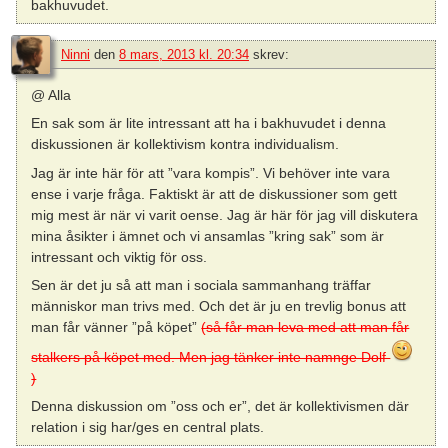
bakhuvudet.
Ninni
den
8 mars, 2013 kl. 20:34
skrev:
@ Alla
En sak som är lite intressant att ha i bakhuvudet i denna
diskussionen är kollektivism kontra individualism.
Jag är inte här för att ”vara kompis”. Vi behöver inte vara
ense i varje fråga. Faktiskt är att de diskussioner som gett
mig mest är när vi varit oense. Jag är här för jag vill diskutera
mina åsikter i ämnet och vi ansamlas ”kring sak” som är
intressant och viktig för oss.
Sen är det ju så att man i sociala sammanhang träffar
människor man trivs med. Och det är ju en trevlig bonus att
man får vänner ”på köpet”
(så får man leva med att man får
stalkers på köpet med. Men jag tänker inte namnge Dolf
)
Denna diskussion om ”oss och er”, det är kollektivismen där
relation i sig har/ges en central plats.