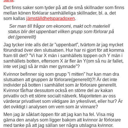
Det finns saker som tyder på att de små skillnader som finns
mellan könen förklarar samhälleliga skillnader, bl. a. det
som kallas
jämställdhetsparadoxen
.
Ser man till frågor om ekonomi, makt och materiell
status blir det uppenbart vilken grupp som förlorar på
det (generellt)
Jag tycker inte alls det är ”uppenbart”, tvärtom är jag mycket
förundrad över den slutsatsen. Hur har ni gjort för att komma
fram till det? ”Vi har X män i samhällets toppen och Y män i
samhällets botten, eftersom X är fler än Y(om så nu är fallet,
inte vet jag) så är män mer gynnade”?
Kvinnor befinner sig som grupp ”i mitten” hur kan man dra
slutsatsen att gruppen är förlorare(generellt)?! Är det inte
individer på botten i samhället som är förlorare generellt.
Kvinnor får/har dessutom också en större del av kakan
privatliv och ett större socialt nätverk. Majoriteten av oss
värderar privatlivet som viktigare än yrkeslivet, eller hur? Är
det oviktigt i analysen om vem som är vinnare?
Men jag är såklart öppen för att jag kan ha fel. Visa mig
gärna den analys som ligger bakom att kvinnor är förlorare
med tanke på att jag sällan ser några utslagna kvinnor.