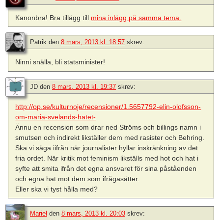
Kanonbra! Bra tillägg till
mina inlägg på samma tema.
Patrik
den
8 mars, 2013 kl. 18:57
skrev:
Ninni snälla, bli statsminister!
JD
den
8 mars, 2013 kl. 19:37
skrev:
http://op.se/kulturnoje/recensioner/1.5657792-elin-olofsson-
om-maria-svelands-hatet-
Ännu en recension som drar ned Ströms och billings namn i
smutsen och indirekt likställer dem med rasister och Behring.
Ska vi säga iifrån när journalister hyllar inskränkning av det
fria ordet. När kritik mot feminism likställs med hot och hat i
syfte att smita ifrån det egna ansvaret för sina påståenden
och egna hat mot dem som ifrågasätter.
Eller ska vi tyst hålla med?
Mariel
den
8 mars, 2013 kl. 20:03
skrev: