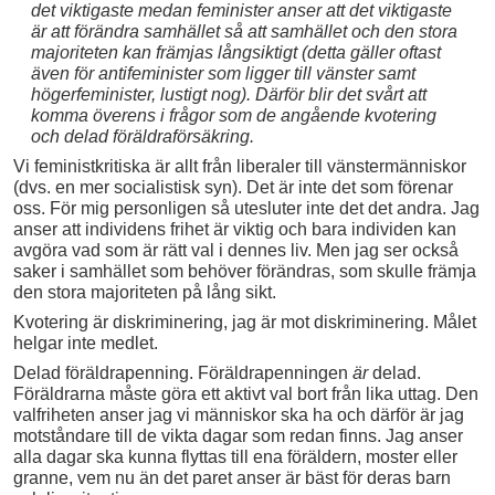
det viktigaste medan feminister anser att det viktigaste
är att förändra samhället så att samhället och den stora
majoriteten kan främjas långsiktigt (detta gäller oftast
även för antifeminister som ligger till vänster samt
högerfeminister, lustigt nog). Därför blir det svårt att
komma överens i frågor som de angående kvotering
och delad föräldraförsäkring.
Vi feministkritiska är allt från liberaler till vänstermänniskor
(dvs. en mer socialistisk syn). Det är inte det som förenar
oss. För mig personligen så utesluter inte det det andra. Jag
anser att individens frihet är viktig och bara individen kan
avgöra vad som är rätt val i dennes liv. Men jag ser också
saker i samhället som behöver förändras, som skulle främja
den stora majoriteten på lång sikt.
Kvotering är diskriminering, jag är mot diskriminering. Målet
helgar inte medlet.
Delad föräldrapenning. Föräldrapenningen
är
delad.
Föräldrarna måste göra ett aktivt val bort från lika uttag. Den
valfriheten anser jag vi människor ska ha och därför är jag
motståndare till de vikta dagar som redan finns. Jag anser
alla dagar ska kunna flyttas till ena föräldern, moster eller
granne, vem nu än det paret anser är bäst för deras barn