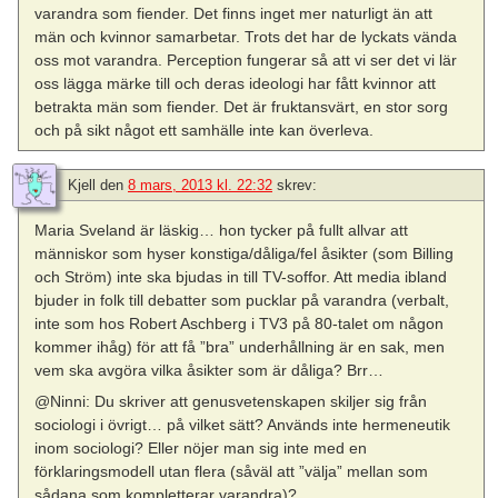
varandra som fiender. Det finns inget mer naturligt än att
män och kvinnor samarbetar. Trots det har de lyckats vända
oss mot varandra. Perception fungerar så att vi ser det vi lär
oss lägga märke till och deras ideologi har fått kvinnor att
betrakta män som fiender. Det är fruktansvärt, en stor sorg
och på sikt något ett samhälle inte kan överleva.
Kjell
den
8 mars, 2013 kl. 22:32
skrev:
Maria Sveland är läskig… hon tycker på fullt allvar att
människor som hyser konstiga/dåliga/fel åsikter (som Billing
och Ström) inte ska bjudas in till TV-soffor. Att media ibland
bjuder in folk till debatter som pucklar på varandra (verbalt,
inte som hos Robert Aschberg i TV3 på 80-talet om någon
kommer ihåg) för att få ”bra” underhållning är en sak, men
vem ska avgöra vilka åsikter som är dåliga? Brr…
@Ninni: Du skriver att genusvetenskapen skiljer sig från
sociologi i övrigt… på vilket sätt? Används inte hermeneutik
inom sociologi? Eller nöjer man sig inte med en
förklaringsmodell utan flera (såväl att ”välja” mellan som
sådana som kompletterar varandra)?