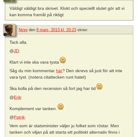
Väldigt väldigt bra skrivet. Klokt och speciellt slutet gör att vi
kan komma framåt på riktigt
Ninni
den
8 mars, 2013 kl. 20:23
skrev:
Tack alla.
@
JD
:
Klart vi inte ska vara tysta
Såg du min kommentar
här
? Den skrevs så just för att inte
vara tyst. (notera citattecken runt hatet)
Ska kolla på den recension så fort jag har tid
@
Erik
:
Komplement var tanken.
@
Patrik
:
Vem som är statsminister väljer ju folket som röstar. Men
tanken och viljan på att starta ett politiskt alternativ finns i