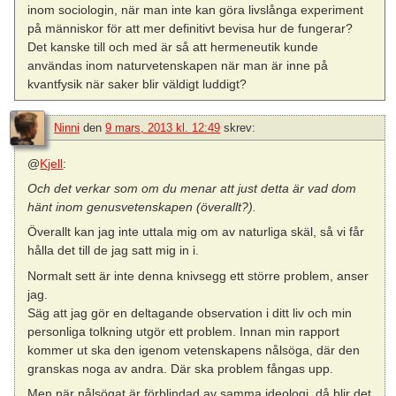
inom sociologin, när man inte kan göra livslånga experiment
på människor för att mer definitivt bevisa hur de fungerar?
Det kanske till och med är så att hermeneutik kunde
användas inom naturvetenskapen när man är inne på
kvantfysik när saker blir väldigt luddigt?
Ninni
den
9 mars, 2013 kl. 12:49
skrev:
@
Kjell
:
Och det verkar som om du menar att just detta är vad dom
hänt inom genusvetenskapen (överallt?).
Överallt kan jag inte uttala mig om av naturliga skäl, så vi får
hålla det till de jag satt mig in i.
Normalt sett är inte denna knivsegg ett större problem, anser
jag.
Säg att jag gör en deltagande observation i ditt liv och min
personliga tolkning utgör ett problem. Innan min rapport
kommer ut ska den igenom vetenskapens nålsöga, där den
granskas noga av andra. Där ska problem fångas upp.
Men när nålsögat är förblindad av samma ideologi, då blir det