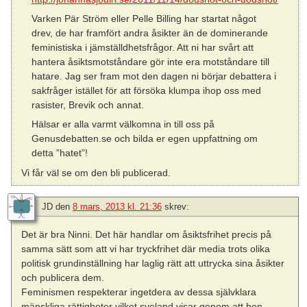
Varken Pär Ström eller Pelle Billing har startat något
drev, de har framfört andra åsikter än de dominerande
feministiska i jämställdhetsfrågor. Att ni har svårt att
hantera åsiktsmotståndare gör inte era motståndare till
hatare. Jag ser fram mot den dagen ni börjar debattera i
sakfråger istället för att försöka klumpa ihop oss med
rasister, Brevik och annat.
Hälsar er alla varmt välkomna in till oss på
Genusdebatten.se och bilda er egen uppfattning om
detta ”hatet”!
Vi får väl se om den bli publicerad.
JD
den
8 mars, 2013 kl. 21:36
skrev:
Det är bra Ninni. Det här handlar om åsiktsfrihet precis på
samma sätt som att vi har tryckfrihet där media trots olika
politisk grundinställning har laglig rätt att uttrycka sina åsikter
och publicera dem.
Feminismen respekterar ingetdera av dessa självklara
mänskliga rättigheter vilket sveland visar genom att hon