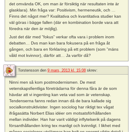
det omvända OK, om man är försiktig när resultaten inte är
glasklara). Min fråga var: Positivism, hermeneutik, och …
Finns det något mer? Kvalitativa och kvantitativa studier kan
väl göras i bägge fallen (där en kombination borde vara att
föredra när den är möjlig).
Just det där med ”fokus” verkar ofta vara i problem inom
debatten… Dvs man kan bara fokusera på en fråga åt
gången, och bara en förklaring på ett problem (som ”mäns
våld mot kvinnor), därför att… Ja varför då?
Torstensson
den
9 mars, 2013 kl. 15:08
skrev:
Ninni men så kom postmodernismen. De mest
vetenskapsfientliga företrädarna för denna fåra är de som
hävdar att vi ingenting kan veta vad som är vetenskap.
Tendenserna fanns redan innan då de bara kallade sig
socialkonstruktivister. Ingen sociolog har riktigt tex vågat
ifrågasätta Norbert Elias idéer om motsatsförhållanden
mellan individer. Han har varit väldigt inflytelserik på dagens
försanthållanden kring tex manligt och kvinnligt. I likhet med
många sociologer utelämnar han helt en enormt viktig detalj i