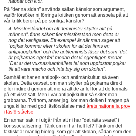
näbbar och klor.
På ”denna sidan” används sällan känslor som argument,
varför försöker ni förringa kritiken genom att anspela på att
vår kritik beror på personliga känslor?
4. Missförståndet om att ”feminister skyller allt på
männen”, finns säkert fler missförstånd men detta är
nog det vanligaste. Ett exempel är när man säger att
”pojkar kommer efter i skolan för att det finns en
antipluggkultur” och the antifeminists läser det som ”det
är pojkarnas eget fel” medan det vi egentligen menar
”Det är det vuxnas/samhällets fel som uppfostrat pojkar
till att vara macho och inte bry sig om skolan”.
Samhället har en antipojk- och antimänkultur, så även
skolan. Detta oavsett om man skyller på pojkarna direkt
eller indirekt genom att mena att de är fel för att de formats
på ett visst sätt. Men i vår antipojkkultur så skiter man i
grabbarna. Tvärtom, anser jag, kör man dolken i magen på
unga killar med god läsförståelse med
årets nationella prov
i läsförståelse.
En annan sak, ni utgår från att ni har ”det rätta svaret” i
könssocialisering. Tänk om ni har helt fel? Tänk om det
faktiskt är manlig biologi som gör att skolan, sådan som den