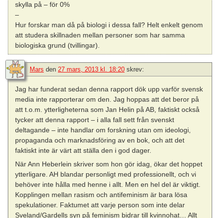
skylla på – för 0%
–
Hur forskar man då på biologi i dessa fall? Helt enkelt genom
att studera skillnaden mellan personer som har samma
biologiska grund (tvillingar).
Mars
den
27 mars, 2013 kl. 18:20
skrev:
Jag har funderat sedan denna rapport dök upp varför svensk
media inte rapporterar om den. Jag hoppas att det beror på
att t.o.m. ytterligheterna som Jan Helin på AB, faktiskt också
tycker att denna rapport – i alla fall sett från svenskt
deltagande – inte handlar om forskning utan om ideologi,
propaganda och marknadsföring av en bok, och att det
faktiskt inte är värt att ställa den i god dager.
När Ann Heberlein skriver som hon gör idag, ökar det hoppet
ytterligare. AH blandar personligt med professionellt, och vi
behöver inte hålla med henne i allt. Men en hel del är viktigt.
Kopplingen mellan rasism och antifeminism är bara lösa
spekulationer. Faktumet att varje person som inte delar
Sveland/Gardells syn på feminism bidrar till kvinnohat… Allt