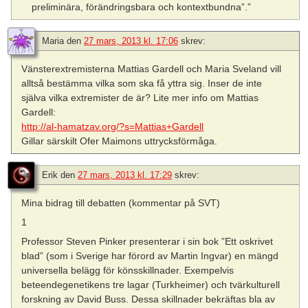
preliminära, förändringsbara och kontextbundna”.”
Maria
den
27 mars, 2013 kl. 17:06
skrev:
Vänsterextremisterna Mattias Gardell och Maria Sveland vill
alltså bestämma vilka som ska få yttra sig. Inser de inte
själva vilka extremister de är? Lite mer info om Mattias
Gardell:
http://al-hamatzav.org/?s=Mattias+Gardell
Gillar särskilt Ofer Maimons uttrycksförmåga.
Erik
den
27 mars, 2013 kl. 17:29
skrev:
Mina bidrag till debatten (kommentar på SVT)
1
Professor Steven Pinker presenterar i sin bok ”Ett oskrivet
blad” (som i Sverige har förord av Martin Ingvar) en mängd
universella belägg för könsskillnader. Exempelvis
beteendegenetikens tre lagar (Turkheimer) och tvärkulturell
forskning av David Buss. Dessa skillnader bekräftas bla av