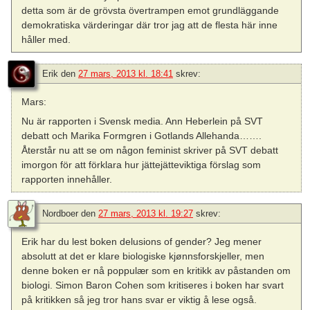
detta som är de grövsta övertrampen emot grundläggande
demokratiska värderingar där tror jag att de flesta här inne
håller med.
Erik
den
27 mars, 2013 kl. 18:41
skrev:
Mars:
Nu är rapporten i Svensk media. Ann Heberlein på SVT
debatt och Marika Formgren i Gotlands Allehanda…….
Återstår nu att se om någon feminist skriver på SVT debatt
imorgon för att förklara hur jättejätteviktiga förslag som
rapporten innehåller.
Nordboer
den
27 mars, 2013 kl. 19:27
skrev:
Erik har du lest boken delusions of gender? Jeg mener
absolutt at det er klare biologiske kjønnsforskjeller, men
denne boken er nå poppulær som en kritikk av påstanden om
biologi. Simon Baron Cohen som kritiseres i boken har svart
på kritikken så jeg tror hans svar er viktig å lese også.