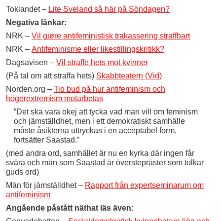
Toklandet –
Lite Sveland så här på Söndagen?
Negativa länkar:
NRK –
Vil gjøre antifeministisk trakassering straffbart
NRK –
Antifeminisme eller likestillingskritikk?
Dagsavisen –
Vil straffe hets mot kvinner
(På tal om att straffa hets)
Skabbteatern (Vid)
Norden.org –
Tio bud på hur antifeminism och
högerextremism motarbetas
”Det ska vara okej att tycka vad man vill om feminism
och jämställdhet, men i ett demokratiskt samhälle
måste åsikterna uttryckas i en acceptabel form,
fortsätter Saastad.”
(med andra ord, samhället är nu en kyrka där ingen får
svära och män som Saastad är överstepräster som tolkar
guds ord)
Män för jämställdhet –
Rapport från expertseminarum om
antifeminism
Angående påstått näthat läs även: