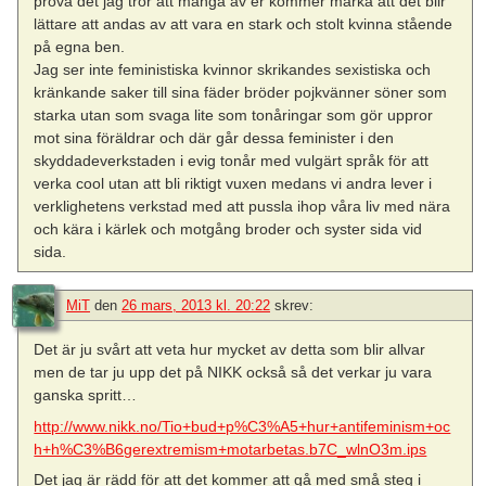
pröva det jag tror att många av er kommer märka att det blir
lättare att andas av att vara en stark och stolt kvinna stående
på egna ben.
Jag ser inte feministiska kvinnor skrikandes sexistiska och
kränkande saker till sina fäder bröder pojkvänner söner som
starka utan som svaga lite som tonåringar som gör uppror
mot sina föräldrar och där går dessa feminister i den
skyddadeverkstaden i evig tonår med vulgärt språk för att
verka cool utan att bli riktigt vuxen medans vi andra lever i
verklighetens verkstad med att pussla ihop våra liv med nära
och kära i kärlek och motgång broder och syster sida vid
sida.
MiT
den
26 mars, 2013 kl. 20:22
skrev:
Det är ju svårt att veta hur mycket av detta som blir allvar
men de tar ju upp det på NIKK också så det verkar ju vara
ganska spritt…
http://www.nikk.no/Tio+bud+p%C3%A5+hur+antifeminism+oc
h+h%C3%B6gerextremism+motarbetas.b7C_wlnO3m.ips
Det jag är rädd för att det kommer att gå med små steg i