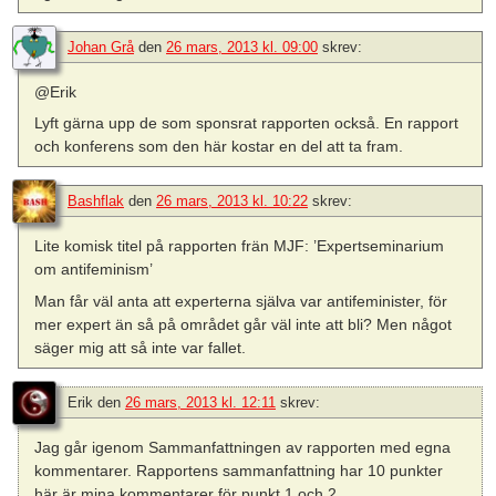
Johan Grå
den
26 mars, 2013 kl. 09:00
skrev:
@Erik
Lyft gärna upp de som sponsrat rapporten också. En rapport
och konferens som den här kostar en del att ta fram.
Bashflak
den
26 mars, 2013 kl. 10:22
skrev:
Lite komisk titel på rapporten frän MJF: ’Expertseminarium
om antifeminism’
Man får väl anta att experterna själva var antifeminister, för
mer expert än så på området går väl inte att bli? Men något
säger mig att så inte var fallet.
Erik
den
26 mars, 2013 kl. 12:11
skrev:
Jag går igenom Sammanfattningen av rapporten med egna
kommentarer. Rapportens sammanfattning har 10 punkter
här är mina kommentarer för punkt 1 och 2