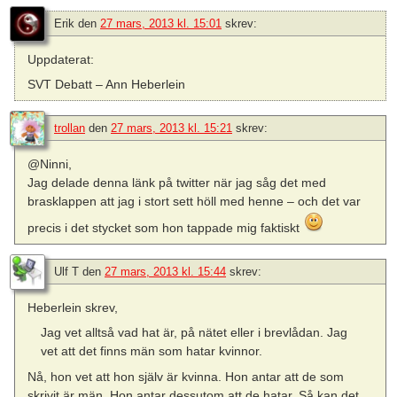
Erik
den
27 mars, 2013 kl. 15:01
skrev:
Uppdaterat:
SVT Debatt – Ann Heberlein
trollan
den
27 mars, 2013 kl. 15:21
skrev:
@Ninni,
Jag delade denna länk på twitter när jag såg det med
brasklappen att jag i stort sett höll med henne – och det var
precis i det stycket som hon tappade mig faktiskt
Ulf T
den
27 mars, 2013 kl. 15:44
skrev:
Heberlein skrev,
Jag vet alltså vad hat är, på nätet eller i brevlådan. Jag
vet att det finns män som hatar kvinnor.
Nå, hon vet att hon själv är kvinna. Hon antar att de som
skrivit är män. Hon antar dessutom att de hatar. Så kan det