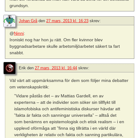
grundsyn.
Johan Grå
den
27 mars, 2013 kl. 16:23
skrev:
@
Ninni
:
Ironiskt nog har hon ju rätt. Om fler kvinnor blev
byggnadsarbetare skulle arbetsmiljöarbetet säkert ta fart
snabbt.
Erik
den
27 mars, 2013 kl. 16:44
skrev:
Väl värt att uppmärksamma för dem som följer mina debatter
om vetenskapskritik:
”Vidare påstås det – av Mattias Gardell, en av
experterna – att de individer som söker sin tillflykt till
islamofobiska och antifeministiska diskurser hävdar att
”fakta är fakta och sanningar universella” – alltså det
som benämns en epistemologisk och etisk realism – i en
upplevd oförmåga att ”finna sig tillrätta i en värld där
verkligheten är relativ och fakta och sanning partikulära,