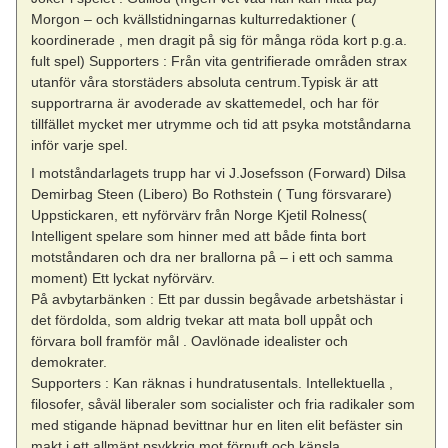
Morgon – och kvällstidningarnas kulturredaktioner (
koordinerade , men dragit på sig för många röda kort p.g.a.
fult spel) Supporters : Från vita gentrifierade områden strax
utanför våra storstäders absoluta centrum.Typisk är att
supportrarna är avoderade av skattemedel, och har för
tillfället mycket mer utrymme och tid att psyka motståndarna
inför varje spel.
I motståndarlagets trupp har vi J.Josefsson (Forward) Dilsa
Demirbag Steen (Libero) Bo Rothstein ( Tung försvarare)
Uppstickaren, ett nyförvärv från Norge Kjetil Rolness(
Intelligent spelare som hinner med att både finta bort
motståndaren och dra ner brallorna på – i ett och samma
moment) Ett lyckat nyförvärv.
På avbytarbänken : Ett par dussin begåvade arbetshästar i
det fördolda, som aldrig tvekar att mata boll uppåt och
förvara boll framför mål . Oavlönade idealister och
demokrater.
Supporters : Kan räknas i hundratusentals. Intellektuella ,
filosofer, såväl liberaler som socialister och fria radikaler som
med stigande häpnad bevittnar hur en liten elit befäster sin
makt i ett allmänt psykkrig mot förnuft och känsla.