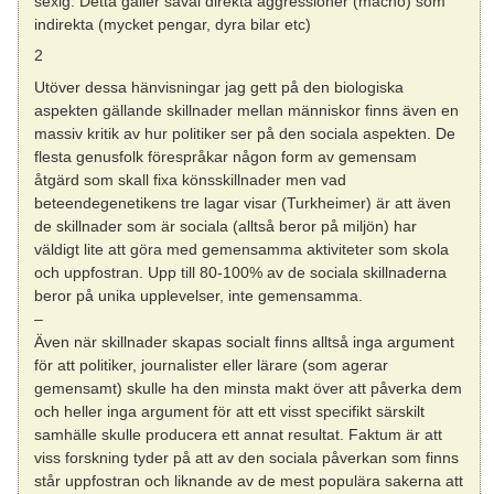
sexig. Detta gäller såväl direkta aggressioner (macho) som
indirekta (mycket pengar, dyra bilar etc)
2
Utöver dessa hänvisningar jag gett på den biologiska
aspekten gällande skillnader mellan människor finns även en
massiv kritik av hur politiker ser på den sociala aspekten. De
flesta genusfolk förespråkar någon form av gemensam
åtgärd som skall fixa könsskillnader men vad
beteendegenetikens tre lagar visar (Turkheimer) är att även
de skillnader som är sociala (alltså beror på miljön) har
väldigt lite att göra med gemensamma aktiviteter som skola
och uppfostran. Upp till 80-100% av de sociala skillnaderna
beror på unika upplevelser, inte gemensamma.
–
Även när skillnader skapas socialt finns alltså inga argument
för att politiker, journalister eller lärare (som agerar
gemensamt) skulle ha den minsta makt över att påverka dem
och heller inga argument för att ett visst specifikt särskilt
samhälle skulle producera ett annat resultat. Faktum är att
viss forskning tyder på att av den sociala påverkan som finns
står uppfostran och liknande av de mest populära sakerna att