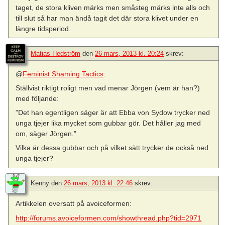
taget, de stora kliven märks men småsteg märks inte alls och
till slut så har man ändå tagit det där stora klivet under en
längre tidsperiod.
Matias Hedström
den
26 mars, 2013 kl. 20:24
skrev:
@
Feminist Shaming Tactics
:
Ställvist riktigt roligt men vad menar Jörgen (vem är han?)
med följande:
”Det han egentligen säger är att Ebba von Sydow trycker ned
unga tjejer lika mycket som gubbar gör. Det håller jag med
om, säger Jörgen.”
Vilka är dessa gubbar och på vilket sätt trycker de också ned
unga tjejer?
Kenny
den
26 mars, 2013 kl. 22:46
skrev:
Artikkelen oversatt på avoiceformen:
http://forums.avoiceformen.com/showthread.php?tid=2971