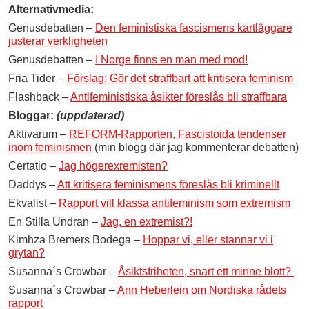
Alternativmedia:
Genusdebatten –
Den feministiska fascismens kartläggare
justerar verkligheten
Genusdebatten –
I Norge finns en man med mod!
Fria Tider –
Förslag: Gör det straffbart att kritisera feminism
Flashback –
Antifeministiska åsikter föreslås bli straffbara
Bloggar:
(uppdaterad)
Aktivarum –
REFORM-Rapporten, Fascistoida tendenser
inom feminismen
(min blogg där jag kommenterar debatten)
Certatio –
Jag högerexremisten?
Daddys –
Att kritisera feminismens föreslås bli kriminellt
Ekvalist –
Rapport vill klassa antifeminism som extremism
En Stilla Undran –
Jag, en extremist?!
Kimhza Bremers Bodega –
Hoppar vi, eller stannar vi i
grytan?
Susanna´s Crowbar –
Åsiktsfriheten, snart ett minne blott?
Susanna´s Crowbar –
Ann Heberlein om Nordiska rådets
rapport