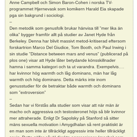
Anne Campbell och Simon Baron-Cohen i norska TV-
programmet Hjernevask som komikern Harald Eia skapade
pga sin bakgrund i sociologi.
–
Den metodik som genusfolk brukar hänvisa till ”mer lika än
olika” bygger framför allt på studier av Janet Hyde från
Berkeley. Denna har blivit massivt metod-kritiserad eftersom
forskartrion Marco Del Giudice, Tom Booth, och Paul Irwing i
sin studie ”Distance between mars and venus” (publicerad på
plos one) visar att Hyde låter betydande könsskillnader
hamna i samma kategori och ta ut varandra. Exempelvis….
har kvinnor hög warmth och låg dominans, män har låg
warmth och hög dominans. Detta märks inte inom
genusstudier för de betraktar både warmth och dominans
som ”extroversion”
–
Sedan har vi förstås alla studier som visar att när män är
macho och aggressiva och testosteronet höjs så blir kvinnor
mer attraherade. Enligt Dr Sapolsky på Stanford så sitter
mäns sexuella motivation i Amygdhalan så rent praktiskt är
en man som inte är tillräckligt aggressiv inte heller tillräckligt