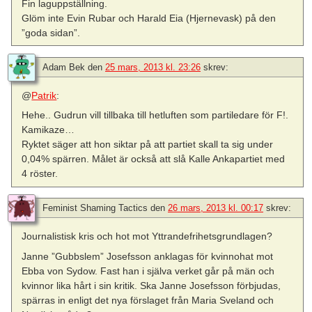
Fin laguppställning.
Glöm inte Evin Rubar och Harald Eia (Hjernevask) på den
”goda sidan”.
Adam Bek
den
25 mars, 2013 kl. 23:26
skrev:
@
Patrik
:
Hehe.. Gudrun vill tillbaka till hetluften som partiledare för F!.
Kamikaze…
Ryktet säger att hon siktar på att partiet skall ta sig under
0,04% spärren. Målet är också att slå Kalle Ankapartiet med
4 röster.
Feminist Shaming Tactics
den
26 mars, 2013 kl. 00:17
skrev:
Journalistisk kris och hot mot Yttrandefrihetsgrundlagen?
Janne ”Gubbslem” Josefsson anklagas för kvinnohat mot
Ebba von Sydow. Fast han i själva verket går på män och
kvinnor lika hårt i sin kritik. Ska Janne Josefsson förbjudas,
spärras in enligt det nya förslaget från Maria Sveland och