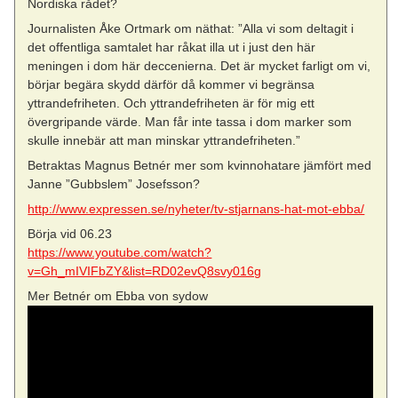
Nordiska rådet?
Journalisten Åke Ortmark om näthat: ”Alla vi som deltagit i
det offentliga samtalet har råkat illa ut i just den här
meningen i dom här deccenierna. Det är mycket farligt om vi,
börjar begära skydd därför då kommer vi begränsa
yttrandefriheten. Och yttrandefriheten är för mig ett
övergripande värde. Man får inte tassa i dom marker som
skulle innebär att man minskar yttrandefriheten.”
Betraktas Magnus Betnér mer som kvinnohatare jämfört med
Janne ”Gubbslem” Josefsson?
http://www.expressen.se/nyheter/tv-stjarnans-hat-mot-ebba/
Börja vid 06.23
https://www.youtube.com/watch?
v=Gh_mIVIFbZY&list=RD02evQ8svy016g
Mer Betnér om Ebba von sydow