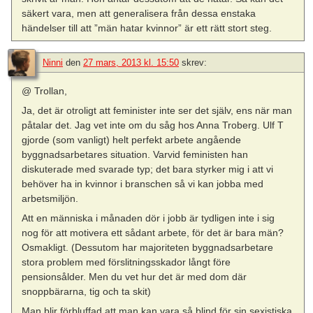
säkert vara, men att generalisera från dessa enstaka
händelser till att ”män hatar kvinnor” är ett rätt stort steg.
Ninni
den
27 mars, 2013 kl. 15:50
skrev:
@ Trollan,
Ja, det är otroligt att feminister inte ser det själv, ens när man
påtalar det. Jag vet inte om du såg hos Anna Troberg. Ulf T
gjorde (som vanligt) helt perfekt arbete angående
byggnadsarbetares situation. Varvid feministen han
diskuterade med svarade typ; det bara styrker mig i att vi
behöver ha in kvinnor i branschen så vi kan jobba med
arbetsmiljön.
Att en människa i månaden dör i jobb är tydligen inte i sig
nog för att motivera ett sådant arbete, för det är bara män?
Osmakligt. (Dessutom har majoriteten byggnadsarbetare
stora problem med förslitningsskador långt före
pensionsålder. Men du vet hur det är med dom där
snoppbärarna, tig och ta skit)
Man blir förbluffad att man kan vara så blind för sin sexistiska