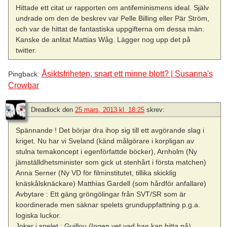
Hittade ett citat ur rapporten om antifeminismens ideal. Själv
undrade om den de beskrev var Pelle Billing eller Pär Ström,
och var de hittat de fantastiska uppgifterna om dessa män.
Kanske de anlitat Mattias Wåg. Lägger nog upp det på
twitter.
Åsiktsfriheten, snart ett minne blott? | Susanna's
Pingback:
Crowbar
Dreadlock
den
25 mars, 2013 kl. 18:25
skrev:
Spännande ! Det börjar dra ihop sig till ett avgörande slag i
kriget. Nu har vi Sveland (känd målgörare i korpligan av
stulna temakoncept i egenförfattde böcker), Arnholm (Ny
jämställdhetsminister som gick ut stenhårt i första matchen)
Anna Serner (Ny VD för filminstitutet, tillika skicklig
knäskålsknäckare) Matthias Gardell (som hårdför anfallare)
Avbytare : Ett gäng gröngölingar från SVT/SR som är
koordinerade men saknar spelets grunduppfattning p.g.a.
logiska luckor.
Joker i spelet : Guillou (Ingen vet vad han kan hitta på)