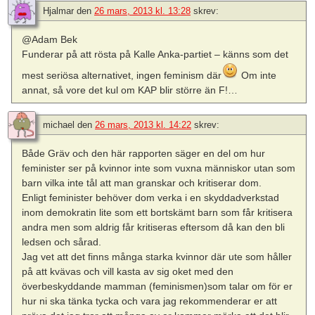
Hjalmar
den
26 mars, 2013 kl. 13:28
skrev:
@Adam Bek
Funderar på att rösta på Kalle Anka-partiet – känns som det
mest seriösa alternativet, ingen feminism där
Om inte
annat, så vore det kul om KAP blir större än F!…
michael
den
26 mars, 2013 kl. 14:22
skrev:
Både Gräv och den här rapporten säger en del om hur
feminister ser på kvinnor inte som vuxna människor utan som
barn vilka inte tål att man granskar och kritiserar dom.
Enligt feminister behöver dom verka i en skyddadverkstad
inom demokratin lite som ett bortskämt barn som får kritisera
andra men som aldrig får kritiseras eftersom då kan den bli
ledsen och sårad.
Jag vet att det finns många starka kvinnor där ute som håller
på att kvävas och vill kasta av sig oket med den
överbeskyddande mamman (feminismen)som talar om för er
hur ni ska tänka tycka och vara jag rekommenderar er att