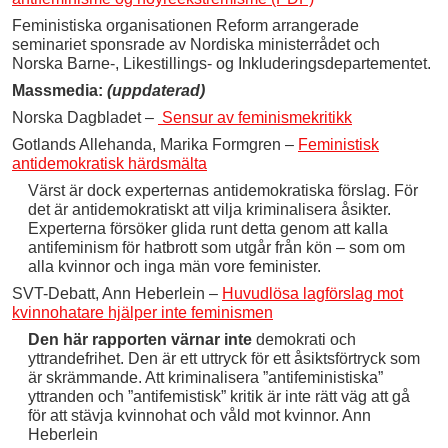
Feministiska organisationen Reform arrangerade
seminariet sponsrade av Nordiska ministerrådet och
Norska Barne-, Likestillings- og Inkluderingsdepartementet.
Massmedia:
(uppdaterad)
Norska Dagbladet –
Sensur av feminismekritikk
Gotlands Allehanda, Marika Formgren –
Feministisk
antidemokratisk härdsmälta
Värst är dock experternas antidemokratiska förslag. För
det är antidemokratiskt att vilja kriminalisera åsikter.
Experterna försöker glida runt detta genom att kalla
antifeminism för hatbrott som utgår från kön – som om
alla kvinnor och inga män vore feminister.
SVT-Debatt, Ann Heberlein –
Huvudlösa lagförslag mot
kvinnohatare hjälper inte feminismen
Den här rapporten värnar inte
demokrati och
yttrandefrihet. Den är ett uttryck för ett åsiktsförtryck som
är skrämmande. Att kriminalisera ”antifeministiska”
yttranden och ”antifemistisk” kritik är inte rätt väg att gå
för att stävja kvinnohat och våld mot kvinnor. Ann
Heberlein