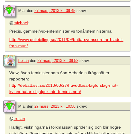
Mia.
den
27 mars, 2013 kl. 08:45
skrev:
@
michael
:
Precis, gammel/vuxenfeminister vs tonårsfeministerna
http://www.pellebilling.se/2011/09/britta-svensson-tar-bladet-
fran-mun/
trollan
den
27 mars, 2013 kl. 08:52
skrev:
Wow, även feminister som Ann Heberlein ifrågasätter
rapporten:
http://debatt.svt.se/2013/03/27/huvudlosa-lagforslag-mot-
kvinnohatare-hjalper-inte-feminismen/
Mia.
den
27 mars, 2013 kl. 10:56
skrev:
@
trollan
:
Härligt, viskningarna i folkmassan sprider sig och blir högre
och högre ”Kejsarinnan har ju inte några kläder” eller snarare