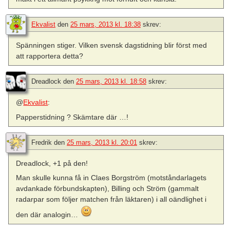
Ekvalist
den
25 mars, 2013 kl. 18:38
skrev:
Spänningen stiger. Vilken svensk dagstidning blir först med
att rapportera detta?
Dreadlock
den
25 mars, 2013 kl. 18:58
skrev:
@
Ekvalist
:
Papperstidning ? Skämtare där …!
Fredrik
den
25 mars, 2013 kl. 20:01
skrev:
Dreadlock, +1 på den!
Man skulle kunna få in Claes Borgström (motståndarlagets
avdankade förbundskapten), Billing och Ström (gammalt
radarpar som följer matchen från läktaren) i all oändlighet i
den där analogin…