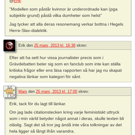
@
Erik
:
”Modellen som påstår kvinnor är underordnade kan (pga
subjektiv grund) påstå vilka dumheter som helst”
Jag tycker att alla deras resonemang verkar bottna i Hegels
Herre-Slav-dialektik.
Erik
den
25 mars, 2013 kl. 16:38
skrev:
Efter att ha sett hur vissa journalister precis som i
Grävdebatten beter sig som en fanclub som inte kan ställa
kritiska frågor eller ens läsa rapporten så har jag nu skapat
negativa länkar som kategori för sånt.
Mars
den
25 mars, 2013 kl. 17:00
skrev:
Erik, tack för du lagt till länkar.
Om jag lade citationstecken kring varje feministiskt uttryck
som i min värld betyder något annat i deras, skulle texten bli
oläslig. Sagt det så tror jag ändå inte våra tolkningar av det
hela ligger så långt ifrån varandra.