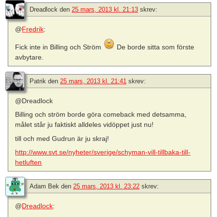
Dreadlock
den
25 mars, 2013 kl. 21:13
skrev:
@
Fredrik
:
Fick inte in Billing och Ström
De borde sitta som förste
avbytare.
Patrik
den
25 mars, 2013 kl. 21:41
skrev:
@Dreadlock
Billing och ström borde göra comeback med detsamma,
målet står ju faktiskt alldeles vidöppet just nu!
till och med Gudrun är ju skraj!
http://www.svt.se/nyheter/sverige/schyman-vill-tillbaka-till-
hetluften
Adam Bek
den
25 mars, 2013 kl. 23:22
skrev:
@
Dreadlock
: