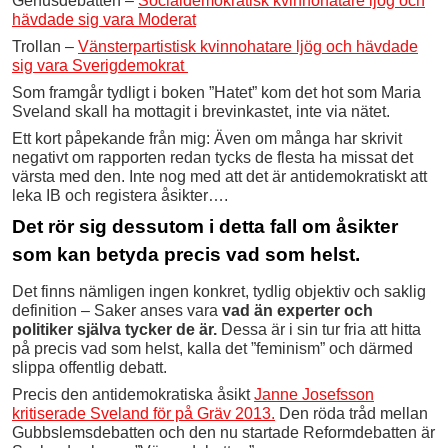
Genusdebatten –
Socialdemokratisk kvinnohatare ljög och
hävdade sig vara Moderat
Trollan –
Vänsterpartistisk kvinnohatare ljög och hävdade
sig vara Sverigdemokrat
Som framgår tydligt i boken ”Hatet” kom det hot som Maria
Sveland skall ha mottagit i brevinkastet, inte via nätet.
Ett kort påpekande från mig: Även om många har skrivit
negativt om rapporten redan tycks de flesta ha missat det
värsta med den. Inte nog med att det är antidemokratiskt att
leka IB och registera åsikter….
Det rör sig dessutom i detta fall om åsikter
som kan betyda precis vad som helst.
Det finns nämligen ingen konkret, tydlig objektiv och saklig
definition – Saker anses vara
vad än experter och
politiker själva tycker de är.
Dessa är i sin tur fria att hitta
på precis vad som helst, kalla det ”feminism” och därmed
slippa offentlig debatt.
Precis den antidemokratiska åsikt
Janne Josefsson
kritiserade Sveland för på Gräv 2013.
Den röda tråd mellan
Gubbslemsdebatten och den nu startade Reformdebatten är