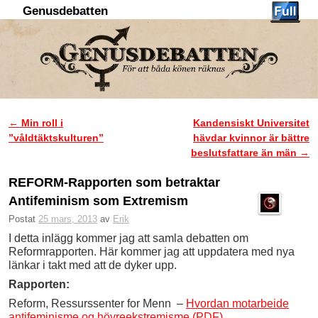
Genusdebatten
Hoppa till huvudinnehåll
Hoppa till sekundärt innehåll
←
Min roll i
Kandensiskt Universitet
Inläggsnavigering
”våldtäktskulturen”
hävdar kvinnor är bättre
beslutsfattare än män
→
REFORM-Rapporten som betraktar
Antifeminism som Extremism
Postat
25 mars, 2013
av
Erik
I detta inlägg kommer jag att samla debatten om
Reformrapporten. Här kommer jag att uppdatera med nya
länkar i takt med att de dyker upp.
Rapporten:
Reform, Ressurssenter for Menn –
Hvordan motarbeide
antifeminisme og höyreekstremisme (PDF)