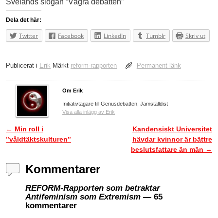
Svelands slogan ”Vägra debatten”
Dela det här:
Twitter
Facebook
LinkedIn
Tumblr
Skriv ut
Publicerat i
Erik
Märkt
reform-rapporten
Permanent länk
Om Erik
Initiativtagare till Genusdebatten, Jämställdist
Visa alla inlägg av Erik
←
Min roll i
Kandensiskt Universitet
Inläggsnavigering
”våldtäktskulturen”
hävdar kvinnor är bättre
beslutsfattare än män
→
Kommentarer
REFORM-Rapporten som betraktar
Antifeminism som Extremism
— 65
kommentarer