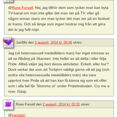
@
Rune Forsell
: Nej, jag tillhör dem som tycker man kan byta
TV-kanal om man inte gillar det man ser på TV, eller gå
någon annan stans om man tycker det man ser på en festival
är trams. Och så länge som ingen hindrar mig från att göra
det är jag fullt nöjd.
JustMe
den
2 augusti, 2014 kl. 00:46
skrev:
Jag (vit heterosexuell medelålders man) har inget intresse av
att se Allsång på Skansen. Inte heller av att delta i eller följa
Pride. Alltså väljer jag bort dessa aktiviteter. Enkelt, eller hur?
Dock verkar det som att Torbjörn väldigt gärna vill att jag (och
andra vita heterosexuella medelålders män) ska vara
upprörd över Pride så att han kan få känna sig som ett offer
som i alla fall får ”blomma ut” under Pridefestivalen. Cry me a
river. Gäsp.
Rune Forsell
den
2 augusti, 2014 kl. 02:01
skrev:
@
Larsson
: