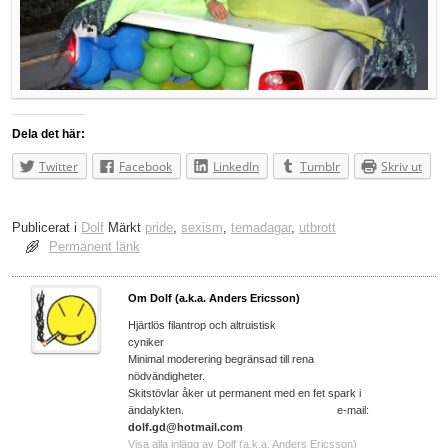
Dela det här:
Twitter
Facebook
LinkedIn
Tumblr
Skriv ut
Publicerat i
Dolf
Märkt
pride
,
sexism
,
temadagar
,
utbrott
Permanent länk
Om Dolf (a.k.a. Anders Ericsson)
Hjärtlös filantrop och altruistisk
cyniker
Minimal moderering begränsad till rena
nödvändigheter.
Skitstövlar åker ut permanent med en fet spark i
ändalykten. e-mail:
dolf.gd@hotmail.com
Visa alla inlägg av Dolf (a.k.a. Anders Ericsson)