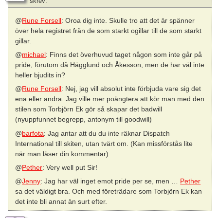
skrev:
@
Rune Forsell
: Oroa dig inte. Skulle tro att det är spänner
över hela registret från de som starkt ogillar till de som starkt
gillar.
@
michael
: Finns det överhuvud taget någon som inte går på
pride, förutom då Hägglund och Åkesson, men de har väl inte
heller bjudits in?
@
Rune Forsell
: Nej, jag vill absolut inte förbjuda vare sig det
ena eller andra. Jag ville mer poängtera att kör man med den
stilen som Torbjörn Ek gör så skapar det badwill
(nyuppfunnet begrepp, antonym till goodwill)
@
barfota
: Jag antar att du du inte räknar Dispatch
International till skiten, utan tvärt om. (Kan missförstås lite
när man läser din kommentar)
@
Pether
: Very well put Sir!
@
Jenny
: Jag har väl inget emot pride per se, men …
Pether
sa det väldigt bra. Och med företrädare som Torbjörn Ek kan
det inte bli annat än surt efter.