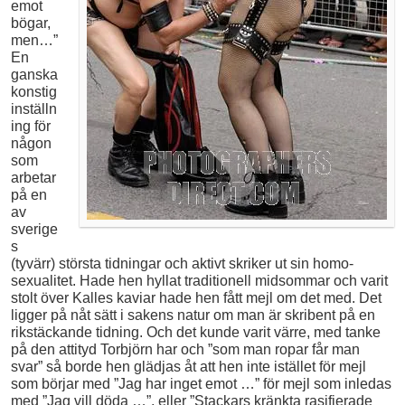
emot
bögar,
men…”
En
ganska
konstig
inställn
ing för
någon
som
arbetar
på en
av
sverige
s
(tyvärr) största tidningar och aktivt skriker ut sin homo­
sexualitet. Hade hen hyllat traditionell midsommar och varit
stolt över Kalles kaviar hade hen fått mejl om det med. Det
ligger på nåt sätt i sakens natur om man är skribent på en
rikstäckande tidning. Och det kunde varit värre, med tanke
på den attityd Torbjörn har och ”som man ropar får man
svar” så borde hen glädjas åt att hen inte istället för mejl
som börjar med ”Jag har inget emot …” för mejl som inledas
med ”Jag vill döda …”, eller ”Stackars kränkta rasifierade