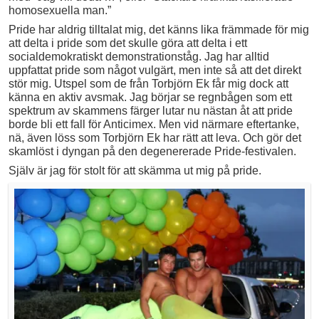
homosexuella man.”
Pride har aldrig tilltalat mig, det känns lika främmade för mig
att delta i pride som det skulle göra att delta i ett
socialdemokratiskt demonstrationståg. Jag har alltid
uppfattat pride som något vulgärt, men inte så att det direkt
stör mig. Utspel som de från Torbjörn Ek får mig dock att
känna en aktiv avsmak. Jag börjar se regnbågen som ett
spektrum av skammens färger lutar nu nästan åt att pride
borde bli ett fall för Anticimex. Men vid närmare eftertanke,
nä, även löss som Torbjörn Ek har rätt att leva. Och gör det
skamlöst i dyngan på den degenererade Pride-festivalen.
Själv är jag för stolt för att skämma ut mig på pride.