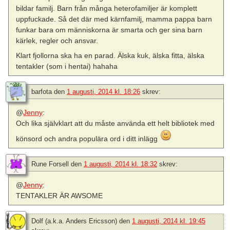
bildar familj. Barn från många heterofamiljer är komplett
uppfuckade. Så det där med kärnfamilj, mamma pappa barn
funkar bara om människorna är smarta och ger sina barn
kärlek, regler och ansvar.
Klart fjollorna ska ha en parad. Älska kuk, älska fitta, älska
tentakler (som i hentai) hahaha
barfota
den
1 augusti, 2014 kl. 18:26
skrev:
@
Jenny
:
Och lika självklart att du måste använda ett helt bibliotek med
könsord och andra populära ord i ditt inlägg
Rune Forsell
den
1 augusti, 2014 kl. 18:32
skrev:
@
Jenny
:
TENTAKLER ÄR AWSOME
Dolf (a.k.a. Anders Ericsson)
den
1 augusti, 2014 kl. 19:45