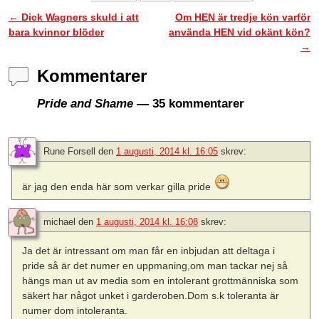
←
Dick Wagners skuld i att
Om HEN är tredje kön varför
Inläggsnavigering
bara kvinnor blöder
använda HEN vid okänt kön?
→
Kommentarer
Pride and Shame
— 35 kommentarer
Rune Forsell
den
1 augusti, 2014 kl. 16:05
skrev:
är jag den enda här som verkar gilla pride
michael
den
1 augusti, 2014 kl. 16:08
skrev:
Ja det är intressant om man får en inbjudan att deltaga i
pride så är det numer en uppmaning,om man tackar nej så
hängs man ut av media som en intolerant grottmänniska som
säkert har något unket i garderoben.Dom s.k toleranta är
numer dom intoleranta.