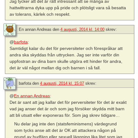
Jag tycker att det är rätt intressant att se många av
hattwittrarna dyka upp på pride och plötsligt vara så besatta
av tolerans, kärlek och respekt.
En annan Andreas
den
4 augusti, 2014 kl. 14:00
skrev:
@
barfota
:
Samtidigt kalar du det för perversiteter och förespråkar att
andra ska skyddas från uttrycken. Jag ser inte varför din
uppfostran av dina barn skulle utgöra ett hinder för andra,
det är väl något mellan dig och barnen i så fall.
barfota
den
4 augusti, 2014 kl. 15:07
skrev:
@
En annan Andreas
:
Det är sant att jag kallar det för perversiteter för det är exakt
vad jag anser det är och som jag försöker skydda mitt barn
att bli utsatt eller exponeras för. Som jag skrev tidigare…
Nu delar jag inte den (statsfeminismens) värdegrund
som tycks anse att det är OK att attackera någon på
grund av hudfärg eller sexuell läggning lika litet som jag