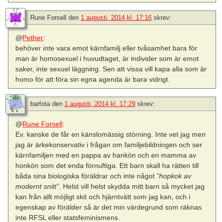
Rune Forsell
den
1 augusti, 2014 kl. 17:16
skrev:
@
Pether
:
behöver inte vara emot kärnfamilj eller tvåsamhet bara för
man är homosexuel i huvudtaget, är individer som är emot
saker, inte sexuel läggning. Sen att vissa vill kapa alla som är
homo för att föra sin egna agenda är bara vidrigt.
barfota
den
1 augusti, 2014 kl. 17:29
skrev:
@
Rune Forsell
:
Ev. kanske de får en känslomässig störning. Inte vet jag men
jag är ärkekonservativ i frågan om familjebildningen och ser
kärnfamiljen med en pappa av hankön och en mamma av
honkön som det enda förnuftiga. Ett barn skall ha rätten till
båda sina biologiska föräldrar och inte något
”hopkok av
modernt snitt”
. Helst vill helst skydda mitt barn så mycket jag
kan från allt möjligt skit och hjärntvätt som jag kan, och i
egenskap av förälder så är det min värdegrund som räknas
inte RFSL eller statsfeminismens.