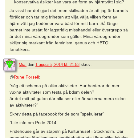
konservativa åsikter kan vara en form av hjärntvätt i sig?
Jo visst har det gjort det, men skillnaden är att jag är barnets
förälder och tar mig friheten att vilja välja vilken form av
hjärntvätt jag bedömer vara bäst för mitt barn. Så länge
barnet inte utsätt för lagstridig misshandel eller övergrepp så
är det mina värdegrunder som gäller. Mina värdegrunder
skiljer sig markant från feminism, genus och HBTQ
fanatikers.
Mia.
den
1 augusti, 2014 kl. 21:53
skrev:
@
Rune Forsell
:
”såg ett schema på olika aktiviteter. Hur hanterar de mer
vuxna aktiviteter som testa på bdsm delen?
är det mitt på gatan där alla ser eller är sakerna mera sidan
av aktiviteter?”
Skrev detta på facebook för de som ”spekulerar”
”Lite info om Pride 2014
Pridehouse går av stapeln på Kulturhuset i Stockholm. Där
genomförs föreläsningar, partidebatter etc i flera olika lokaler