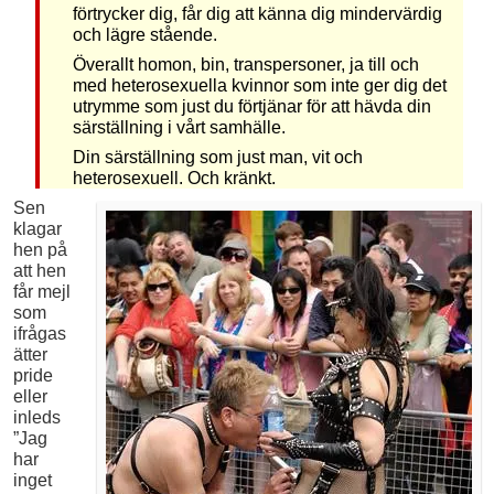
förtrycker dig, får dig att känna dig mindervärdig
och lägre stående.
Överallt homon, bin, transpersoner, ja till och
med heterosexuella kvinnor som inte ger dig det
utrymme som just du för­tjänar för att hävda din
särställning i vårt samhälle.
Din särställning som just man, vit och
heterosexuell. Och kränkt.
Sen
klagar
hen på
att hen
får mejl
som
ifrågas
ätter
pride
eller
inleds
”Jag
har
inget