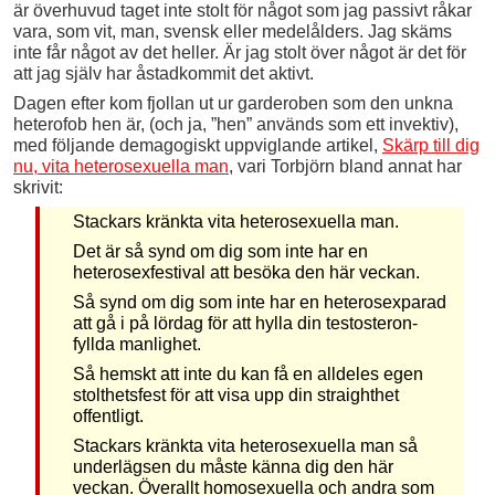
är överhuvud taget inte stolt för något som jag passivt råkar
vara, som vit, man, svensk eller medelålders. Jag skäms
inte får något av det heller. Är jag stolt över något är det för
att jag själv har åstadkommit det aktivt.
Dagen efter kom fjollan ut ur garderoben som den unkna
heterofob hen är, (och ja, ”hen” används som ett invektiv),
med följande demagogiskt uppviglande artikel,
Skärp till dig
nu, vita heterosexuella man
, vari Torbjörn bland annat har
skrivit:
Stackars kränkta vita heterosexuella man.
Det är så synd om dig som inte har en
heterosexfestival att besöka den här veckan.
Så synd om dig som inte har en heterosexparad
att gå i på lördag för att hylla din testosteron­
fyllda manlighet.
Så hemskt att inte du kan få en alldeles egen
stolthetsfest för att visa upp din straighthet
offentligt.
Stackars kränkta vita hetero­sexuella man så
underlägsen du måste känna dig den här
veckan. Överallt homosexuella och andra som