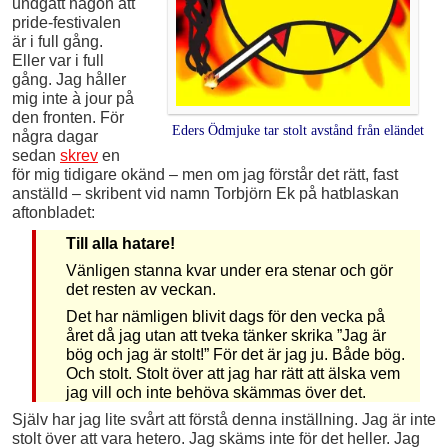
undgått någon att
pride-festivalen
är i full gång.
Eller var i full
gång. Jag håller
mig inte à jour på
den fronten. För
Eders Ödmjuke tar stolt avstånd från eländet
några dagar
sedan
skrev
en
för mig tidigare okänd – men om jag förstår det rätt, fast
anställd – skribent vid namn Torbjörn Ek på hatblaskan
aftonbladet:
Till alla hatare!
Vänligen stanna kvar under era ­stenar och gör
det resten av veckan.
Det har nämligen blivit dags för den vecka på
året då jag utan att tveka ­tänker skrika ”Jag är
bög och jag är stolt!” För det är jag ju. Både bög.
Och stolt. Stolt över att jag har rätt att älska vem
jag vill och inte behöva skämmas över det.
Själv har jag lite svårt att förstå denna inställning. Jag är inte
stolt över att vara hetero. Jag skäms inte för det heller. Jag