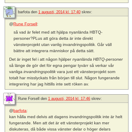
barfota
den
1 augusti, 2014 kl. 17:40
skrev:
@
Rune Forsell
:
så vad är felet med att hjälpa nyanlända HBTQ-
personer?PLus att göra detta är inte direkt
vänsterprojekt utan vanlig invandringspolitik. Går väll
bättre att integrera människor på detta sätt.
Det är inget fel i att någon hjälper
nyanlända HBTQ-personer
så länge de gör det för egna pengar tyvärr så verkar vår
vanliga
invandringspolitik
vara just ett vänsterprojekt som
totalt har misslyckats från början till slut. Någon fungerande
integrering har jag hittills inte sett röken av.
Rune Forsell
den
1 augusti, 2014 kl. 17:46
skrev:
@
barfota
:
kan hålla med delvis att dagens invandringspolitik inte är helt
fungerande. Men att det är ett vänsterprojekt kan mer
diskuteras, då både vissa vänster delar o höger delars