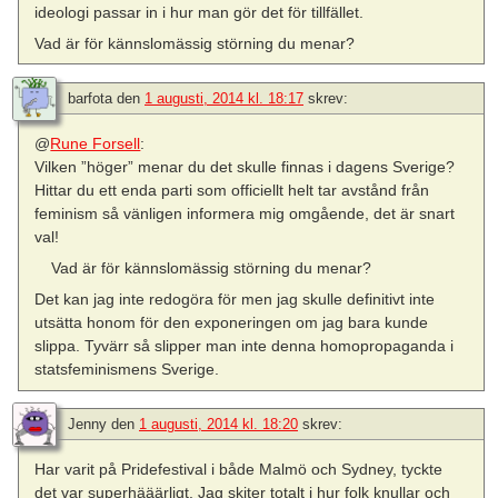
ideologi passar in i hur man gör det för tillfället.
Vad är för kännslomässig störning du menar?
barfota
den
1 augusti, 2014 kl. 18:17
skrev:
@
Rune Forsell
:
Vilken ”höger” menar du det skulle finnas i dagens Sverige?
Hittar du ett enda parti som officiellt helt tar avstånd från
feminism så vänligen informera mig omgående, det är snart
val!
Vad är för kännslomässig störning du menar?
Det kan jag inte redogöra för men jag skulle definitivt inte
utsätta honom för den exponeringen om jag bara kunde
slippa. Tyvärr så slipper man inte denna homopropaganda i
statsfeminismens Sverige.
Jenny
den
1 augusti, 2014 kl. 18:20
skrev:
Har varit på Pridefestival i både Malmö och Sydney, tyckte
det var superhääärligt. Jag skiter totalt i hur folk knullar och