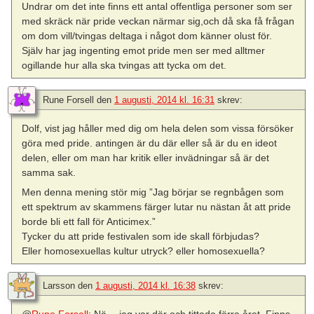
Undrar om det inte finns ett antal offentliga personer som ser
med skräck när pride veckan närmar sig,och då ska få frågan
om dom vill/tvingas deltaga i något dom känner olust för.
Själv har jag ingenting emot pride men ser med alltmer
ogillande hur alla ska tvingas att tycka om det.
Rune Forsell
den
1 augusti, 2014 kl. 16:31
skrev:
Dolf, vist jag håller med dig om hela delen som vissa försöker
göra med pride. antingen är du där eller så är du en ideot
delen, eller om man har kritik eller invädningar så är det
samma sak.
Men denna mening stör mig ”Jag börjar se regnbågen som
ett spektrum av skammens färger lutar nu nästan åt att pride
borde bli ett fall för Anticimex.”
Tycker du att pride festivalen som ide skall förbjudas?
Eller homosexuellas kultur utryck? eller homosexuella?
Larsson
den
1 augusti, 2014 kl. 16:38
skrev: