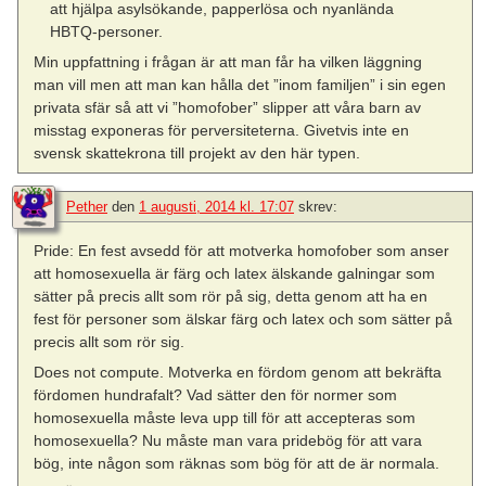
att hjälpa asylsökande, papperlösa och nyanlända
HBTQ-personer.
Min uppfattning i frågan är att man får ha vilken läggning
man vill men att man kan hålla det ”inom familjen” i sin egen
privata sfär så att vi ”homofober” slipper att våra barn av
misstag exponeras för perversiteterna. Givetvis inte en
svensk skattekrona till projekt av den här typen.
Pether
den
1 augusti, 2014 kl. 17:07
skrev:
Pride: En fest avsedd för att motverka homofober som anser
att homosexuella är färg och latex älskande galningar som
sätter på precis allt som rör på sig, detta genom att ha en
fest för personer som älskar färg och latex och som sätter på
precis allt som rör sig.
Does not compute. Motverka en fördom genom att bekräfta
fördomen hundrafalt? Vad sätter den för normer som
homosexuella måste leva upp till för att accepteras som
homosexuella? Nu måste man vara pridebög för att vara
bög, inte någon som räknas som bög för att de är normala.