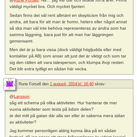
@
Rune Forsell
: Nä… jag var där och tittade förra året. Finns
väldigt mycket bra. Och mycket fjanteri.
Sedan finns det väl rent allmänt en skepticism från mig och
andra, att bara för att man är homo, hetero eller något annat
så ska man väl inte behöva representeras av andra som har
samma läggning, bara just för att man har läggningen
gemensamt.
Men det är ju bara vissa (dock väldigt högljudda eller med
kontakter på AB) som anser att just det är viktigt och som tar
sig den rätten att vara talesperson, och klumpa ihop resten.
Det blir extra tydligt en sådan här vecka.
Rune Forsell
den
1 augusti, 2014 kl. 16:40
skrev:
@
Larsson
:
såg ett schema på olika aktiviteter. Hur hanterar de mer
vuxna aktiviteter som testa på bdsm delen?
är det mitt på gatan där alla ser eller är sakerna mera sidan
av aktiviteter?
Jag kommer personligen aldrig kunna åka på en sådan
festival, då jag anser att stora folksamlingar är vidrigt (social