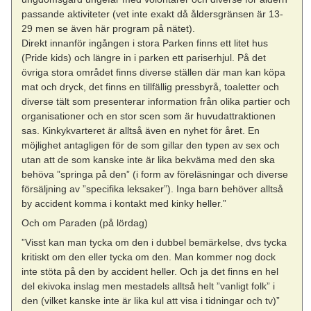
passande aktiviteter (vet inte exakt då åldersgränsen är 13-
29 men se även här program på nätet).
Direkt innanför ingången i stora Parken finns ett litet hus
(Pride kids) och längre in i parken ett pariserhjul. På det
övriga stora området finns diverse ställen där man kan köpa
mat och dryck, det finns en tillfällig pressbyrå, toaletter och
diverse tält som presenterar information från olika partier och
organisationer och en stor scen som är huvudattraktionen
sas. Kinkykvarteret är alltså även en nyhet för året. En
möjlighet antagligen för de som gillar den typen av sex och
utan att de som kanske inte är lika bekväma med den ska
behöva ”springa på den” (i form av föreläsningar och diverse
försäljning av ”specifika leksaker”). Inga barn behöver alltså
by accident komma i kontakt med kinky heller.”
Och om Paraden (på lördag)
”Visst kan man tycka om den i dubbel bemärkelse, dvs tycka
kritiskt om den eller tycka om den. Man kommer nog dock
inte stöta på den by accident heller. Och ja det finns en hel
del ekivoka inslag men mestadels alltså helt ”vanligt folk” i
den (vilket kanske inte är lika kul att visa i tidningar och tv)”