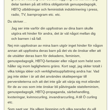
delar tanken på att införa obligatorisk genuspedagogik,
HBTQ utbildningar och feministisk indoktrinering i press,
radio, TV, barnprogram etc. etc.
Du skriver…
Jag ser inte varför din uppfostran av dina barn skulle
utgöra ett hinder för andra, det är väl något mellan dig
och barnen i så fall.
Nej min uppfostran av mina barn utgör inget hinder för någon
annan att uppfostra deras barn på det vis de önskar eller att
de utsätter deras barn för dekadens, feminism,
genuspedagogik, HBTQ-fantasier eller något som helst som
håller sig inom laglighetens gräns. Kort sagt, jag skiter totalt i
vilka tokiga idéer och verklighetsuppfattning andra har. Vad
jag inte skiter i är att det användes skattepengar till
perversiteterna och att det inte går att värja sig mot eländet
för de av oss som inte önskar bli påtvingade statsfeminism,
genuspedagogik, HBTQ-propaganda, särbehandling,
kvoteringar, kvinnocurling, invandrarcurling, A till Ö curling
etc.
Som sagt var. Ha vilken läggning och vilka parader du vill