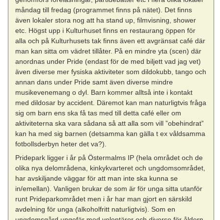
måndag till fredag (programmet finns på nätet). Det finns
även lokaler stora nog att ha stand up, filmvisning, shower
etc. Högst upp i Kulturhuset finns en restaurang öppen för
alla och på Kulturhusets tak finns även ett avgränsat café där
man kan sitta om vädret tillåter. På en mindre yta (scen) där
anordnas under Pride (endast för de med biljett vad jag vet)
även diverse mer fysiska aktiviteter som dildokubb, tango och
annan dans under Pride samt även diverse mindre
musikevenemang o dyl. Barn kommer alltså inte i kontakt
med dildosar by accident. Däremot kan man naturligtvis fråga
sig om barn ens ska få tas med till detta café eller om
aktiviteterna ska vara sådana så att alla som vill ”obehindrat”
kan ha med sig barnen (detsamma kan gälla t ex våldsamma
fotbollsderbyn heter det va?).
Pridepark ligger i år på Östermalms IP (hela området och de
olika nya delområdena, kinkykvarteret och ungdomsområdet,
har avskiljande väggar för att man inte ska kunna se
in/emellan). Vanligen brukar de som är för unga sitta utanför
runt Prideparkområdet men i år har man gjort en särskild
avdelning för unga (alkoholfritt naturligtvis). Som en
ungdomsgård ungefär med volontärer och diverse för åldern