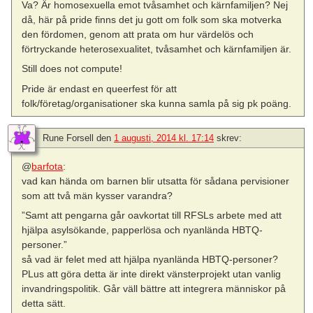
Va? Är homosexuella emot tvåsamhet och kärnfamiljen? Nej
då, här på pride finns det ju gott om folk som ska motverka
den fördomen, genom att prata om hur värdelös och
förtryckande heterosexualitet, tvåsamhet och kärnfamiljen är.
Still does not compute!
Pride är endast en queerfest för att
folk/företag/organisationer ska kunna samla på sig pk poäng.
Rune Forsell
den
1 augusti, 2014 kl. 17:14
skrev:
@
barfota
:
vad kan hända om barnen blir utsatta för sådana pervisioner
som att två män kysser varandra?
”Samt att pengarna går oavkortat till RFSLs arbete med att
hjälpa asylsökande, papperlösa och nyanlända HBTQ-
personer.”
så vad är felet med att hjälpa nyanlända HBTQ-personer?
PLus att göra detta är inte direkt vänsterprojekt utan vanlig
invandringspolitik. Går väll bättre att integrera människor på
detta sätt.