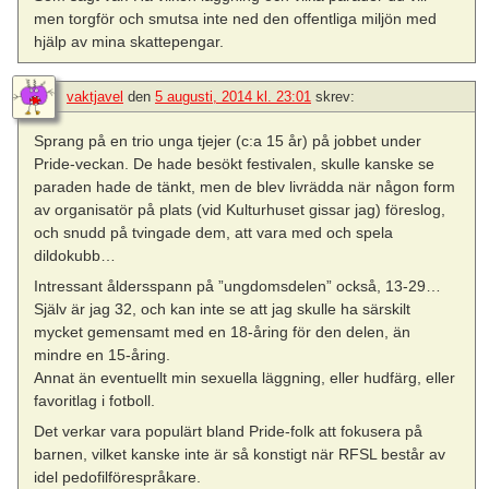
men torgför och smutsa inte ned den offentliga miljön med
hjälp av mina skattepengar.
vaktjavel
den
5 augusti, 2014 kl. 23:01
skrev:
Sprang på en trio unga tjejer (c:a 15 år) på jobbet under
Pride-veckan. De hade besökt festivalen, skulle kanske se
paraden hade de tänkt, men de blev livrädda när någon form
av organisatör på plats (vid Kulturhuset gissar jag) föreslog,
och snudd på tvingade dem, att vara med och spela
dildokubb…
Intressant åldersspann på ”ungdomsdelen” också, 13-29…
Själv är jag 32, och kan inte se att jag skulle ha särskilt
mycket gemensamt med en 18-åring för den delen, än
mindre en 15-åring.
Annat än eventuellt min sexuella läggning, eller hudfärg, eller
favoritlag i fotboll.
Det verkar vara populärt bland Pride-folk att fokusera på
barnen, vilket kanske inte är så konstigt när RFSL består av
idel pedofilförespråkare.