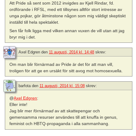
Att Pride så sent som 2012 invigdes av Kjell Rindar, fd.
ordförande i RFSL, med ett tillsynes alltför stort intresse av
unga pojkar, gör åtminstone någon som mig väldigt skeptiskt
inställd till hela spektaklet.
Sen får folk ligga med vilken annan vuxen de vill utan att jag
bryr mig i det.
Axel Edgren
den
11 augusti, 2014 kl. 14:48
skrev:
Om man blir förnärmad av Pride är det för att man vill,
troligen för att ge en ursäkt för sitt avog mot homosexuella.
barfota
den
11 augusti, 2014 kl. 15:08
skrev:
@
Axel Edgren
:
Eller inte!
Jag blir mer
förnärmad
av att skattepengar och
gemensamma resurser användes till att knuffa in genus,
feminist och HBTQ-propaganda i alla sammanhang.