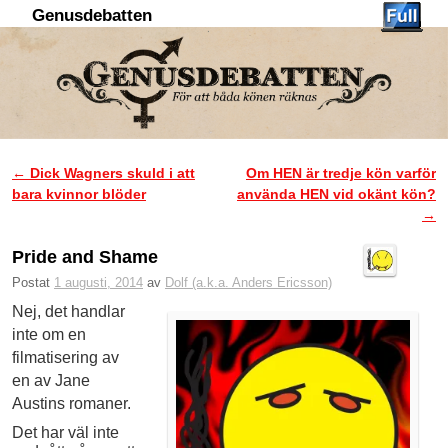
Genusdebatten
Hoppa till huvudinnehåll
Hoppa till sekundärt innehåll
←
Dick Wagners skuld i att
Om HEN är tredje kön varför
Inläggsnavigering
bara kvinnor blöder
använda HEN vid okänt kön?
→
Pride and Shame
Postat
1 augusti, 2014
av
Dolf (a.k.a. Anders Ericsson)
Nej, det handlar
inte om en
filmatisering av
en av Jane
Austins romaner.
Det har väl inte