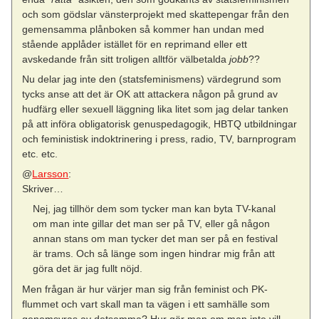
och som gödslar vänsterprojekt med skattepengar från den
gemensamma plånboken så kommer han undan med
stående applåder istället för en reprimand eller ett
avskedande från sitt troligen alltför välbetalda
jobb
??
Nu delar jag inte den (statsfeminismens) värdegrund som
tycks anse att det är OK att attackera någon på grund av
hudfärg eller sexuell läggning lika litet som jag delar tanken
på att införa obligatorisk genuspedagogik, HBTQ utbildningar
och feministisk indoktrinering i press, radio, TV, barnprogram
etc. etc.
@
Larsson
:
Skriver…
Nej, jag tillhör dem som tycker man kan byta TV-kanal
om man inte gillar det man ser på TV, eller gå någon
annan stans om man tycker det man ser på en festival
är trams. Och så länge som ingen hindrar mig från att
göra det är jag fullt nöjd.
Men frågan är hur värjer man sig från feminist och PK-
flummet och vart skall man ta vägen i ett samhälle som
genomsyras av detsamma? Hur gör man om man inte vill