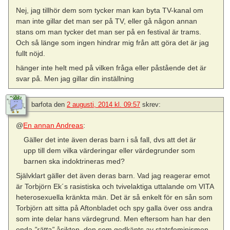
Nej, jag tillhör dem som tycker man kan byta TV-kanal om
man inte gillar det man ser på TV, eller gå någon annan
stans om man tycker det man ser på en festival är trams.
Och så länge som ingen hindrar mig från att göra det är jag
fullt nöjd.
hänger inte helt med på vilken fråga eller påstående det är
svar på. Men jag gillar din inställning
barfota
den
2 augusti, 2014 kl. 09:57
skrev:
@
En annan Andreas
:
Gäller det inte även deras barn i så fall, dvs att det är
upp till dem vilka värderingar eller värdegrunder som
barnen ska indoktrineras med?
Självklart gäller det även deras barn. Vad jag reagerar emot
är Torbjörn Ek´s rasistiska och tvivelaktiga uttalande om VITA
heterosexuella kränkta män. Det är så enkelt för en sån som
Torbjörn att sitta på Aftonbladet och spy galla över oss andra
som inte delar hans värdegrund. Men eftersom han har den
enda
”rätta”
åsikten, den som godkänts av statsfeminismen