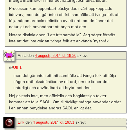
många människor finner det naturligt och användbart.
Processen kan uppenbart påskyndas i vårt uppkopplade
tidevarv, men det går inte i ett fritt samhälle att tvinga folk att
följa någon ordboksdefinition av ett ord, om de finner det
naturligt och användbart att bryta mot den.
Notera distinktionen ”i ett fritt samhälle”. Jag säger förstås
inte att det inte
går
att tvinga folk att använda ’nyspråk’.
Anna
den
4 augusti, 2014 kl. 18:30
skrev:
@
Ulf T
:
men det går inte i ett fritt samhälle att tvinga folk att följa
någon ordboksdefinition av ett ord, om de finner det
naturligt och användbart att bryta mot den
Nej givetvis inte, men officiella och högklassiga texter
kommer att följa SAOL. Om tillräckligt många använder ordet
i en annan betydelse ändras SAOL enligt det.
Erik
den
4 augusti, 2014 kl. 19:51
skrev: