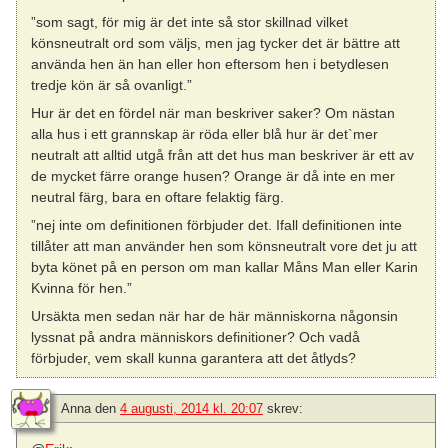
”som sagt, för mig är det inte så stor skillnad vilket
könsneutralt ord som väljs, men jag tycker det är bättre att
använda hen än han eller hon eftersom hen i betydlesen
tredje kön är så ovanligt.”
Hur är det en fördel när man beskriver saker? Om nästan
alla hus i ett grannskap är röda eller blå hur är det`mer
neutralt att alltid utgå från att det hus man beskriver är ett av
de mycket färre orange husen? Orange är då inte en mer
neutral färg, bara en oftare felaktig färg.
”nej inte om definitionen förbjuder det. Ifall definitionen inte
tillåter att man använder hen som könsneutralt vore det ju att
byta könet på en person om man kallar Måns Man eller Karin
Kvinna för hen.”
Ursäkta men sedan när har de här människorna någonsin
lyssnat på andra människors definitioner? Och vadå
förbjuder, vem skall kunna garantera att det åtlyds?
Anna
den
4 augusti, 2014 kl. 20:07
skrev: