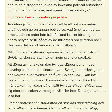
and to be disregarded, even by laws and political authorities
forcing them to behave, and speak, in certain ways.”
http://www.friesian.com/language.htm
Avslutningsvis… om det bara är att ta ett ord som redan
används och ge en annan betydelse, vad är syftet med att
pracka på oss ordet hän från Finland istället för att ge en
andra betydelse till något av de miljontals ord vi redan har?
Hur finns det isåfall behovet av ett nytt ord?`
”Min modersmålslärare i gymnasiet har lärt mig att SA och
SAOL har den största makten inom svenska språket.”
Att döma av hur skolor idag tvingas släppa igenom usel
stavning så måste det snarare vara Sveriges befolkning som
har makten över svenska språket. SA och SAOL kan inte
bestämma hur folk skall kommunicera men när tillräckligt
många kommunicerar på ett sätt tvingas SA och SAOL rätta
sig efter den saken vare sig de vill eller inte. Det är ju bara att
läsa här:
”Jag är professor i historia med en stor dos undervisning och
tentarättning på schemat. Det gör att jag, högst motvilligt,