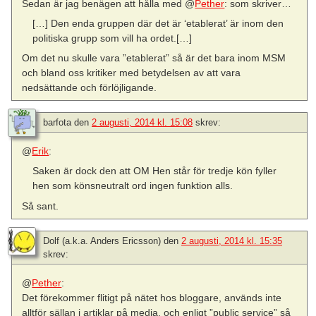
Sedan är jag benägen att hålla med @
Pether
: som skriver…
[…] Den enda gruppen där det är ‘etablerat’ är inom den
politiska grupp som vill ha ordet.[…]
Om det nu skulle vara ”etablerat” så är det bara inom MSM
och bland oss kritiker med betydelsen av att vara
nedsättande och förlöjligande.
barfota
den
2 augusti, 2014 kl. 15:08
skrev:
@
Erik
:
Saken är dock den att OM Hen står för tredje kön fyller
hen som könsneutralt ord ingen funktion alls.
Så sant.
Dolf (a.k.a. Anders Ericsson)
den
2 augusti, 2014 kl. 15:35
skrev:
@
Pether
:
Det förekommer flitigt på nätet hos bloggare, används inte
alltför sällan i artiklar på media, och enligt ”public service” så