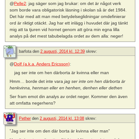
@
Pelle2
: jag säger som jag brukar: om det är något verk
som borde vara obligatorisk läsning i skolan så är det 1984.
Det här med att man med betydelseglidningar omdefinierar
ord är riktigt otäckt. Jag har ett inlägg i huvudet där jag tänkt
mig att ta tjuren vid hornet genom att göra min egna lilla
analys på det mest tabubelagda ordet av dem alla: neger!
barfota
den
2 augusti, 2014 kl. 12:39
skrev:
@
Dolf (a.k.a. Anders Ericsson)
:
jag ser inte om hen därborta är kvinna eller man
Hmm… borde det inte vara
jag ser inte om hen därborta är
henkvinna, henman eller en henhen, denhen eller dethen
Ser fram emot din analys av ordet neger. Kommer den även
att omfatta negerhens?
Pether
den
2 augusti, 2014 kl. 13:08
skrev:
”Jag ser inte om den där borta är kvinna eller man”