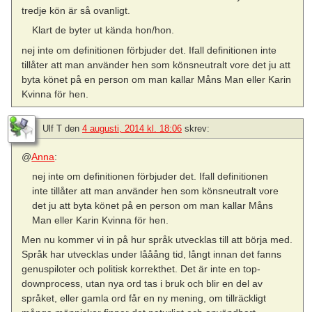
tredje kön är så ovanligt.
Klart de byter ut kända hon/hon.
nej inte om definitionen förbjuder det. Ifall definitionen inte
tillåter att man använder hen som könsneutralt vore det ju att
byta könet på en person om man kallar Måns Man eller Karin
Kvinna för hen.
Ulf T
den
4 augusti, 2014 kl. 18:06
skrev:
@
Anna
:
nej inte om definitionen förbjuder det. Ifall definitionen
inte tillåter att man använder hen som könsneutralt vore
det ju att byta könet på en person om man kallar Måns
Man eller Karin Kvinna för hen.
Men nu kommer vi in på hur språk utvecklas till att börja med.
Språk har utvecklas under lååång tid, långt innan det fanns
genuspiloter och politisk korrekthet. Det är inte en top-
downprocess, utan nya ord tas i bruk och blir en del av
språket, eller gamla ord får en ny mening, om tillräckligt