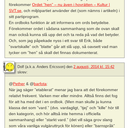
förekommer
Ordet ”hen” – nu även i hovrätten – Kultur |
SVT.se
, och miljöpartiet använder det (som nämns i artikeln) i
sitt partiprogram.
En ordboks funktion är att informera om ords betydelse.
Förekommer ordet i sådana sammanhang som de ovan skall
man också kunna slå upp det och ta reda på vad det betyder.
Och, som jag påpekade nyss i ett svar till Erik, både
”svartskalle” och ”blatte” går att slå upp, så oavsett vad man
tycker om ”hen” så skall det finnas dokumenterat.
Dolf (a.k.a. Anders Ericsson)
den
2 augusti, 2014 kl. 15:42
skrev:
@
Pether
& @
barfota
:
När jag säger ”etablerat” menar jag bara att det förekommer
relativt frekvent. Varken mer eller mindre. Alltså finns det fog
för att ha med det i en ordbok. (Men man skulle ju kunna
klassa det som ”vard.” (dvs. vardagligt, ”tjej” och ”kille” hör till
den kategorin, och hör alltså inte hemma i officiella
sammanhang) eller ”starkt vard.” (det vill säga grov slang
som våra vanliga vulgäruttryck för könen) eller ”barnspråk”