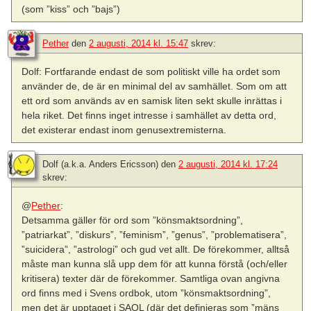
(som ”kiss” och ”bajs”)
Pether
den
2 augusti, 2014 kl. 15:47
skrev:
Dolf: Fortfarande endast de som politiskt ville ha ordet som
använder de, de är en minimal del av samhället. Som om att
ett ord som används av en samisk liten sekt skulle inrättas i
hela riket. Det finns inget intresse i samhället av detta ord,
det existerar endast inom genusextremisterna.
Dolf (a.k.a. Anders Ericsson)
den
2 augusti, 2014 kl. 17:24
skrev:
@
Pether
:
Detsamma gäller för ord som ”könsmaktsordning”,
”patriarkat”, ”diskurs”, ”feminism”, ”genus”, ”problematisera”,
”suicidera”, ”astrologi” och gud vet allt. De förekommer, alltså
måste man kunna slå upp dem för att kunna förstå (och/eller
kritisera) texter där de förekommer. Samtliga ovan angivna
ord finns med i Svens ordbok, utom ”könsmaktsordning”,
men det är upptaget i SAOL (där det definieras som ”mäns