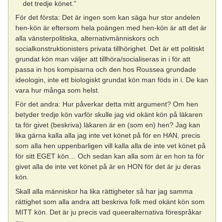
det tredje könet.”
För det första: Det är ingen som kan säga hur stor andelen
hen-kön är eftersom hela poängen med hen-kön är att det är
alla vänsterpolitiska, alternativmänniskors och
socialkonstruktionisters privata tillhörighet. Det är ett politiskt
grundat kön man väljer att tillhöra/socialiseras in i för att
passa in hos kompisarna och den hos Roussea grundade
ideologin, inte ett biologiskt grundat kön man föds in i. De kan
vara hur många som helst.
För det andra: Hur påverkar detta mitt argument? Om hen
betyder tredje kön varför skulle jag vid okänt kön på läkaren
ta för givet (beskriva) läkaren är en (som en) hen? Jag kan
lika gärna kalla alla jag inte vet könet på för en HAN, precis
som alla hen uppenbarligen vill kalla alla de inte vet könet på
för sitt EGET kön… Och sedan kan alla som är en hon ta för
givet alla de inte vet könet på är en HON för det är ju deras
kön.
Skall alla människor ha lika rättigheter så har jag samma
rättighet som alla andra att beskriva folk med okänt kön som
MITT kön. Det är ju precis vad queeralternativa förespråkar