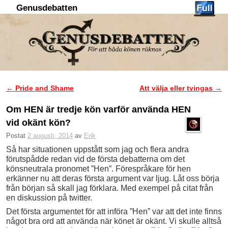
Genusdebatten
Hoppa till huvudinnehåll
Hoppa till sekundärt innehåll
←
Pride and Shame
Att välja eller tvingas
→
Inläggsnavigering
Om HEN är tredje kön varför använda HEN
vid okänt kön?
Postat
2 augusti, 2014
av
Erik
Så har situationen uppstått som jag och flera andra
förutspådde redan vid de första debatterna om det
könsneutrala pronomet ”Hen”. Förespråkare för hen
erkänner nu att deras första argument var ljug. Låt oss börja
från början så skall jag förklara. Med exempel på citat från
en diskussion på twitter.
Det första argumentet för att införa ”Hen” var att det inte finns
något bra ord att använda när könet är okänt. Vi skulle alltså