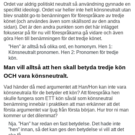
Ordet var aldrig politiskt neutralt så användning gynnade en
specifikt ideologi. Ordet var heller inte helt könsneutralt utan
blev snabbt go-to benänningen för förespråkare av tredje
könet (och användes även som skällsord av den andra
sidan). Det är den andra punkten som det här inlägget
fokuserar på för nu vill förespråkarna gå vidare och även
göra Hen till benämningen för det tredje könet.
”Hen” är alltså två olika ord, en homonym. Hen 1:
Könsneutralt pronomen. Hen 2: Pronomen för tredje
kön.
Man vill alltså att hen skall betyda tredje kön
OCH vara könsneutralt.
Vad händer då med argumentet att Han/Hon kan inte vara
könsneutrala för de betyder ett kön? Att förespråka hen
skulle fungera som ETT kön såväl som könsneutral
benämning innebär i praktiken att man erkänner att det
första argumentet var ljug från första början. Hur tror ni man
kommer ur det dilemmat?
Nja. ”Han” har redan en fast betydelse. Det hade inte
”hen” innan, så det kan ges den betydelse vi vill att det