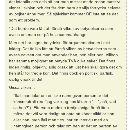
det infantila och dels så har man missat att de redan massivt
vinner i skolan och det får dem bara att vilja förtrycka helvete
av pojkar ännu mer. Så självklart kommer DE inte att se det
som ett problem.
”Det borde vara lätt att förstå vilken av betydelserna som
avses om man ser på hela sammanhanget.”
Men det har ingen betydelse för argumentationen i mitt
inlägg. Det är lika lätt att förstå vilken av betydelserna som
avses oavsett om man använder han, hon eller hen. Allihop
har samma möjlighet att betyda TVÅ olika saker. Det finns
ingen rimlig, objektiv, ärlig orsak att just hen skall göra det om
hen står för tredje kön. Det finns dock en politisk, partisk,
oärlig orsak till det.
Gissa vilken…
”Ifall man talar om en icke namngiven person är det
könsneutralt (ex. ”jag var idag hos läkaren.” – ”jaså, vad
sa hen?”). Eftersom andelen tredjeköniga är så liten
måste det väl vara rimligt att anta att könet alltid är hon
eller han, men ifall man t.ex. har en intervju med en
namngiven person och talar om hen är det en person av