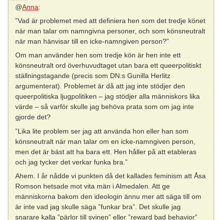
@
Anna
:
”Vad är problemet med att definiera hen som det tredje könet
när man talar om namngivna personer, och som könsneutralt
när man hänvisar till en icke-namngiven person?”
Om man använder hen som tredje kön är hen inte ett
könsneutralt ord överhuvudtaget utan bara ett queerpolitiskt
ställningstagande (precis som DN:s Gunilla Herlitz
argumenterat). Problemet är då att jag inte stödjer den
queerpolitiska ljugpolitiken – jag stödjer alla människors lika
värde – så varför skulle jag behöva prata som om jag inte
gjorde det?
”Lika lite problem ser jag att använda hon eller han som
könsneutralt när man talar om en icke-namngiven person,
men det är bäst att ha bara ett. Hen håller på att etableras
och jag tycker det verkar funka bra.”
Ahem. I år nådde vi punkten då det kallades feminism att Åsa
Romson hetsade mot vita män i Almedalen. Att ge
människorna bakom den ideologin ännu mer att säga till om
är inte vad jag skulle säga ”funkar bra”. Det skulle jag
snarare kalla ”pärlor till svinen” eller ”reward bad behavior”