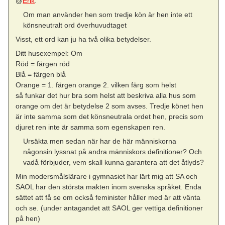
@
Erik
:
Om man använder hen som tredje kön är hen inte ett
könsneutralt ord överhuvudtaget
Visst, ett ord kan ju ha två olika betydelser.
Ditt husexempel: Om
Röd = färgen röd
Blå = färgen blå
Orange = 1. färgen orange 2. vilken färg som helst
så funkar det hur bra som helst att beskriva alla hus som
orange om det är betydelse 2 som avses. Tredje könet hen
är inte samma som det könsneutrala ordet hen, precis som
djuret ren inte är samma som egenskapen ren.
Ursäkta men sedan när har de här människorna
någonsin lyssnat på andra människors definitioner? Och
vadå förbjuder, vem skall kunna garantera att det åtlyds?
Min modersmålslärare i gymnasiet har lärt mig att SA och
SAOL har den största makten inom svenska språket. Enda
sättet att få se om också feminister håller med är att vänta
och se. (under antagandet att SAOL ger vettiga definitioner
på hen)