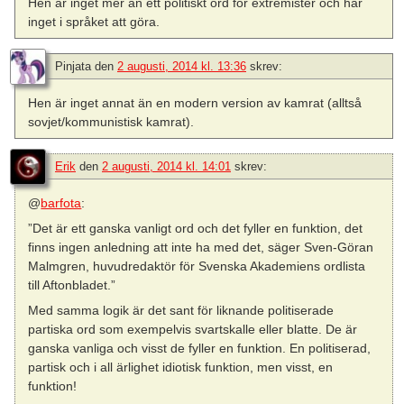
Hen är inget mer än ett politiskt ord för extremister och har
inget i språket att göra.
Pinjata
den
2 augusti, 2014 kl. 13:36
skrev:
Hen är inget annat än en modern version av kamrat (alltså
sovjet/kommunistisk kamrat).
Erik
den
2 augusti, 2014 kl. 14:01
skrev:
@
barfota
:
”Det är ett ganska vanligt ord och det fyller en funktion, det
finns ingen anledning att inte ha med det, säger Sven-Göran
Malmgren, huvudredaktör för Svenska Akademiens ordlista
till Aftonbladet.”
Med samma logik är det sant för liknande politiserade
partiska ord som exempelvis svartskalle eller blatte. De är
ganska vanliga och visst de fyller en funktion. En politiserad,
partisk och i all ärlighet idiotisk funktion, men visst, en
funktion!