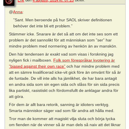
Erik
den
4 augusti, 2014 kl. 07:25
skrev:
@
Anna
:
”Sant. Men beroende på hur SAOL skriver definitionen
behöver det inte bli ett problem.”
Stämmer icke. Snarare är det så att om det inte ses som ett
problem är det sannolikt för att människan som ”ser” har
mindre problem med normering av henkön än av manskön.
Den här tendensen är exakt vad som visas i forskning jag
nyligen fick i mailboxen.
Folk som förespråkar kvotering är
”biased against their own race”
och har mindre problem med
att en sämre kvalificerad icke-vit gick före än omvänt för så är
de funtade. De vill inte alls ha jämlikhet, de har bara antagit
en andra sida som sin egen sida och slåss för sin sida precis
lika partiskt, rasistiskt och fördomsfullt de anklagar andra för
att göra.
För dem är allt bara retorik, sanning är idioters verktyg.
Smarta människor säger vad som får andra att hålla med.
Tror man de kommer att magiskt vilja sluta och börja tycka
om fienden när de vinner så är man dels så naiv att det liknar