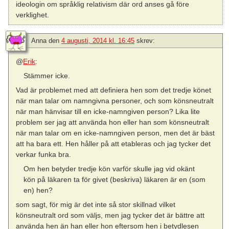
ideologin om språklig relativism där ord anses gå före
verklighet.
Anna
den
4 augusti, 2014 kl. 16:45
skrev:
@
Erik
:
Stämmer icke.
Vad är problemet med att definiera hen som det tredje könet
när man talar om namngivna personer, och som könsneutralt
när man hänvisar till en icke-namngiven person? Lika lite
problem ser jag att använda hon eller han som könsneutralt
när man talar om en icke-namngiven person, men det är bäst
att ha bara ett. Hen håller på att etableras och jag tycker det
verkar funka bra.
Om hen betyder tredje kön varför skulle jag vid okänt
kön på läkaren ta för givet (beskriva) läkaren är en (som
en) hen?
som sagt, för mig är det inte så stor skillnad vilket
könsneutralt ord som väljs, men jag tycker det är bättre att
använda hen än han eller hon eftersom hen i betydlesen