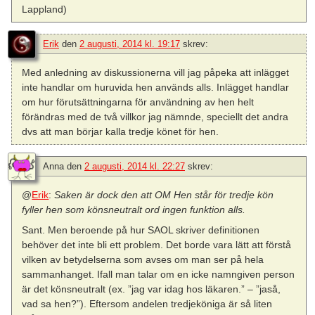
Lappland)
Erik
den
2 augusti, 2014 kl. 19:17
skrev:
Med anledning av diskussionerna vill jag påpeka att inlägget
inte handlar om huruvida hen används alls. Inlägget handlar
om hur förutsättningarna för användning av hen helt
förändras med de två villkor jag nämnde, speciellt det andra
dvs att man börjar kalla tredje könet för hen.
Anna
den
2 augusti, 2014 kl. 22:27
skrev:
@
Erik
:
Saken är dock den att OM Hen står för tredje kön
fyller hen som könsneutralt ord ingen funktion alls.
Sant. Men beroende på hur SAOL skriver definitionen
behöver det inte bli ett problem. Det borde vara lätt att förstå
vilken av betydelserna som avses om man ser på hela
sammanhanget. Ifall man talar om en icke namngiven person
är det könsneutralt (ex. ”jag var idag hos läkaren.” – ”jaså,
vad sa hen?”). Eftersom andelen tredjeköniga är så liten