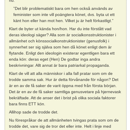
nu.
”Det blir problematiskt bara om hen också används av
feminister som inte vill poängtera könet, dvs. byta ut ett
känt hon eller han mot hen. Vilket ju är helt förkastligt.”
Klart de byter ut kända hon/hon. Har du inte förstått vad
deras ideologi säger? Alla som är socialkonsstruktionister i
allmänhet och könssocialkonstruktionister (genusfolk) i
synnerhet ser sig själva som hen då könet enligt dem är
flytande. Enligt den ideologin existerar egentligen bara ett
enda kön: deras eget (Hen) De godtar inga andra
beskrivningar. Allt annat är bara patriarkal propaganda.
Klart de vill att alla människor i alla fall pratar som om de
trodde samma sak. Hur är detta förvånande för någon? Det
är en av de få saker de varit öppna med från första början.
Det är en av de få saker samtliga genusvetare på hjernevask
bekräftade. Att de anser det i brist på olika sociala faktorer
bara finns ETT kön.
Allihop sade de trodde det.
Nu förespråkar de att allmänheten tvingas prata som om de
trodde det, vare sig de tror det eller inte. Helt i linje med