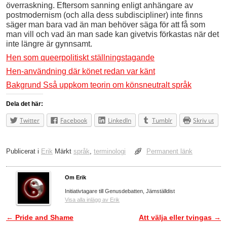
överraskning. Eftersom sanning enligt anhängare av
postmodernism (och alla dess subdiscipliner) inte finns
säger man bara vad än man behöver säga för att få som
man vill och vad än man sade kan givetvis förkastas när det
inte längre är gynnsamt.
Hen som queerpolitiskt ställningstagande
Hen-användning där könet redan var känt
Bakgrund Sså uppkom teorin om könsneutralt språk
Dela det här:
Twitter
Facebook
LinkedIn
Tumblr
Skriv ut
Publicerat i
Erik
Märkt
språk
,
terminologi
Permanent länk
Om Erik
Initiativtagare till Genusdebatten, Jämställdist
Visa alla inlägg av Erik
←
Pride and Shame
Att välja eller tvingas
→
Inläggsnavigering