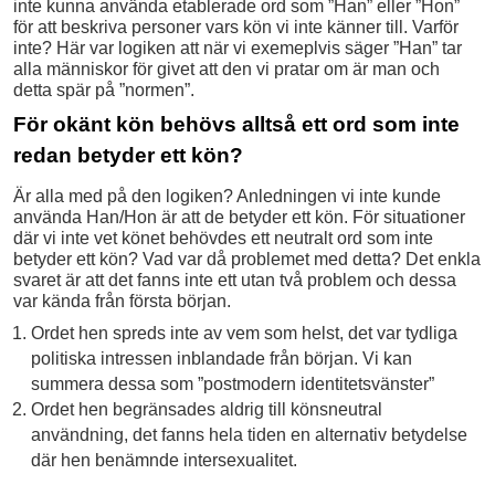
inte kunna använda etablerade ord som ”Han” eller ”Hon”
för att beskriva personer vars kön vi inte känner till. Varför
inte? Här var logiken att när vi exemeplvis säger ”Han” tar
alla människor för givet att den vi pratar om är man och
detta spär på ”normen”.
För okänt kön behövs alltså ett ord som inte
redan betyder ett kön?
Är alla med på den logiken? Anledningen vi inte kunde
använda Han/Hon är att de betyder ett kön. För situationer
där vi inte vet könet behövdes ett neutralt ord som inte
betyder ett kön? Vad var då problemet med detta? Det enkla
svaret är att det fanns inte ett utan två problem och dessa
var kända från första början.
Ordet hen spreds inte av vem som helst, det var tydliga
politiska intressen inblandade från början. Vi kan
summera dessa som ”postmodern identitetsvänster”
Ordet hen begränsades aldrig till könsneutral
användning, det fanns hela tiden en alternativ betydelse
där hen benämnde intersexualitet.