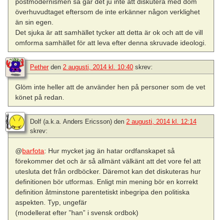
postmodernismen så går det ju inte att diskutera med dom
överhuvudtaget eftersom de inte erkänner någon verklighet
än sin egen.
Det sjuka är att samhället tycker att detta är ok och att de vill
omforma samhället för att leva efter denna skruvade ideologi.
Pether
den
2 augusti, 2014 kl. 10:40
skrev:
Glöm inte heller att de använder hen på personer som de vet
könet på redan.
Dolf (a.k.a. Anders Ericsson)
den
2 augusti, 2014 kl. 12:14
skrev:
@
barfota
: Hur mycket jag än hatar ordfanskapet så
förekommer det och är så allmänt välkänt att det vore fel att
utesluta det från ordböcker. Däremot kan det diskuteras hur
definitionen bör utformas. Enligt min mening bör en korrekt
definition åtminstone parentetiskt inbegripa den politiska
aspekten. Typ, ungefär
(modellerat efter ”han” i svensk ordbok)