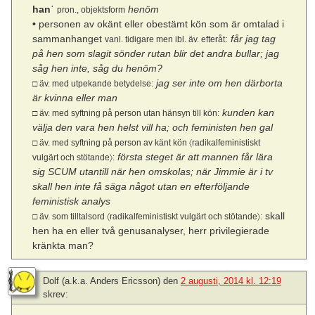
hanˈ
henöm
pron., objektsform
•
personen av okänt eller obestämt kön som är omtalad i
sammanhanget
:
får jag tag
vanl. tidigare men ibl. äv. efteråt
på hen som slagit sönder rutan blir det andra bullar; jag
såg hen inte, såg du henöm?
jag ser inte om hen därborta
□ äv. med utpekande betydelse:
är kvinna eller man
kunden kan
□ äv. med syftning på person utan hänsyn till kön:
välja den vara hen helst vill ha; och feministen hen gal
□ äv. med syftning på person av känt kön 〈radikalfeministiskt
första steget är att mannen får lära
vulgärt och stötande〉:
sig SCUM utantill när hen omskolas; när Jimmie är i tv
skall hen inte få säga något utan en efterföljande
feministisk analys
skall
□ äv. som tilltalsord 〈radikalfeministiskt vulgärt och stötande〉:
hen ha en eller två genusanalyser, herr privilegierade
kränkta man?
Dolf (a.k.a. Anders Ericsson)
den
2 augusti, 2014 kl. 12:19
skrev: