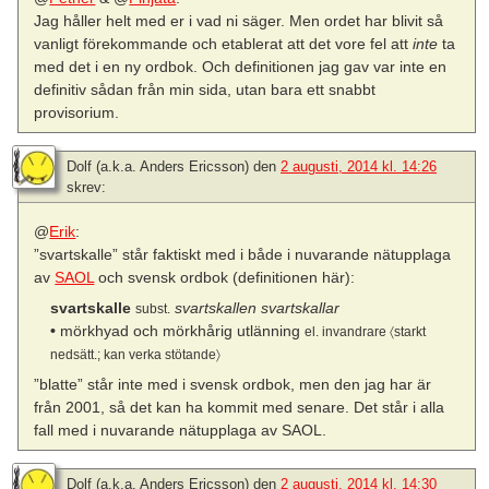
Jag håller helt med er i vad ni säger. Men ordet har blivit så
vanligt förekommande och etablerat att det vore fel att
inte
ta
med det i en ny ordbok. Och definitionen jag gav var inte en
definitiv sådan från min sida, utan bara ett snabbt
provisorium.
Dolf (a.k.a. Anders Ericsson)
den
2 augusti, 2014 kl. 14:26
skrev:
@
Erik
:
”svartskalle” står faktiskt med i både i nuvarande nätupplaga
av
SAOL
och svensk ordbok (definitionen här):
svartskalle
svartskallen svartskallar
subst.
•
mörkhyad och mörkhårig utlänning
el. invandrare 〈starkt
nedsätt.; kan verka stötande〉
”blatte” står inte med i svensk ordbok, men den jag har är
från 2001, så det kan ha kommit med senare. Det står i alla
fall med i nuvarande nätupplaga av SAOL.
Dolf (a.k.a. Anders Ericsson)
den
2 augusti, 2014 kl. 14:30