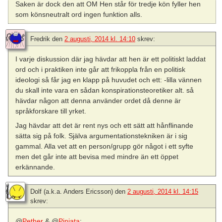
Saken är dock den att OM Hen står för tredje kön fyller hen
som könsneutralt ord ingen funktion alls.
Fredrik
den
2 augusti, 2014 kl. 14:10
skrev:
I varje diskussion där jag hävdar att hen är ett politiskt laddat
ord och i praktiken inte går att frikoppla från en politisk
ideologi så får jag en klapp på huvudet och ett: -lilla vännen
du skall inte vara en sådan konspirationsteoretiker alt. så
hävdar någon att denna använder ordet då denne är
språkforskare till yrket.
Jag hävdar att det är rent nys och ett sätt att hånflinande
sätta sig på folk. Själva argumentationstekniken är i sig
gammal. Alla vet att en person/grupp gör något i ett syfte
men det går inte att bevisa med mindre än ett öppet
erkännande.
Dolf (a.k.a. Anders Ericsson)
den
2 augusti, 2014 kl. 14:15
skrev:
@
Pether
& @
Pinjata
: