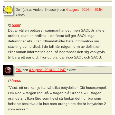
Dolf (a.k.a. Anders Ericsson)
den
4 augusti, 2014 kl. 20:54
skrev:
@
Anna
:
Det är väl en petitess i sammanhanget, men SAOL är inte en
ordbok, utan en ordlista, i de flesta fall ger SAOL inga
definitioner alls, utan tillhandahåller bara information om
stavning och ordled. I de fall när någon form av definition
eller annan information ges, så begränsar den sig vanligtvis
till bara ett par ord. Tror du blandar ihop SAOL och SAOB.
Erik
den
4 augusti, 2014 kl. 21:47
skrev:
@
Anna
:
”Visst, ett ord kan ju ha två olika betydelser. Ditt husexempel:
Om Röd = färgen röd Blå = färgen blå Orange = 1. färgen
orange 2. vilken färg som helst så funkar det hur bra som
helst att beskriva alla hus som orange om det är betydelse 2
som avses.”