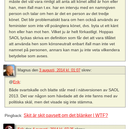
måste det väl vara rimligt att anta att könet alltid är hon eller
han, men ifall man t.ex. har en intervju med en namngiven
person och talar om hen är det en person av det tredje
könet. Det blir problematiskt bara om hen också används av
feminister som inte vill poängtera könet, dvs. byta ut ett känt
hon eller han mot hen. Vilket ju är helt förkastligt. Hoppas
SAOL lyckas skriva en definition som får det att vara tillåtet
att använda hen som könsneutralt enbart ifall man inte vet
namnet på personen, annars kan man ju inte veta vilkendera
betydelse som avses.
Magnus
den
3 augusti, 2014 kl. 01:07
skrev:
@
Erik
:
Både svartskalle och blatte står med i nätversionen av SAOL
2013. Det var någon som hävdade att de inte fanns med av
politiska skäl, men det visade sig inte stämma.
Skit är skit oavsett om det blänker | WTF?
Pingback: