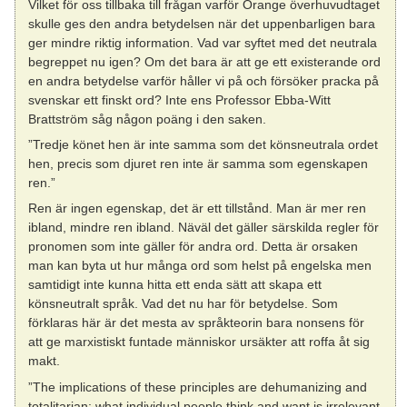
Vilket för oss tillbaka till frågan varför Orange överhuvudtaget
skulle ges den andra betydelsen när det uppenbarligen bara
ger mindre riktig information. Vad var syftet med det neutrala
begreppet nu igen? Om det bara är att ge ett existerande ord
en andra betydelse varför håller vi på och försöker pracka på
svenskar ett finskt ord? Inte ens Professor Ebba-Witt
Brattström såg någon poäng i den saken.
”Tredje könet hen är inte samma som det könsneutrala ordet
hen, precis som djuret ren inte är samma som egenskapen
ren.”
Ren är ingen egenskap, det är ett tillstånd. Man är mer ren
ibland, mindre ren ibland. Näväl det gäller särskilda regler för
pronomen som inte gäller för andra ord. Detta är orsaken
man kan byta ut hur många ord som helst på engelska men
samtidigt inte kunna hitta ett enda sätt att skapa ett
könsneutralt språk. Vad det nu har för betydelse. Som
förklaras här är det mesta av språkteorin bara nonsens för
att ge marxistiskt funtade människor ursäkter att roffa åt sig
makt.
”The implications of these principles are dehumanizing and
totalitarian: what individual people think and want is irrelevant