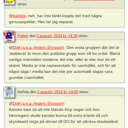
skrev:
@
barfota
: neh, har inte tänkt koppla det med några
genusaspekter. Hen tar jag separat.
Pether
den
2 augusti, 2014 kl. 14:30
skrev:
@
Dolf (a.k.a. Anders Ericsson)
: Den enda gruppen där det är
’etablerat’ är inom den politiska grupp som vill ha ordet. Bland
vanliga människor existerar det inte, eller är inte mer än ett
skämt. Media är inte representativ för samhället, och för att
något sägs i media kan det inte per automatik sägas vara
grundat i samhället.
barfota
den
2 augusti, 2014 kl. 14:53
skrev:
@
Dolf (a.k.a. Anders Ericsson)
:
Kanske bäst så att inte blanda ihop neger och hen.
Hennegern skulle kanske kunna bli extra kränkt då och
skyndsamt ringa på dörren till DO för att utkräva skadestånd.