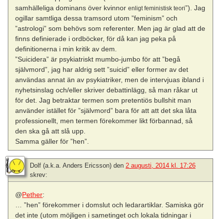
samhälleliga dominans över kvinnor
”). Jag
enligt feministisk teori
ogillar samtliga dessa tramsord utom ”feminism” och
”astrologi” som behövs som referenter. Men jag är glad att de
finns definierade i ordböcker, för då kan jag peka på
definitionerna i min kritik av dem.
”Suicidera” är psykiatriskt mumbo-jumbo för att ”begå
självmord”, jag har aldrig sett ”suicid” eller former av det
användas annat än av psykiatriker, men de intervjuas ibland i
nyhetsinslag och/eller skriver debattinlägg, så man råkar ut
för det. Jag betraktar termen som pretentiös bullshit man
använder istället för ”självmord” bara för att att det ska låta
professionellt, men termen förekommer likt förbannad, så
den ska gå att slå upp.
Samma gäller för ”hen”.
Dolf (a.k.a. Anders Ericsson)
den
2 augusti, 2014 kl. 17:26
skrev:
@
Pether
:
… ”hen” förekommer i domslut och ledarartiklar. Samiska gör
det inte (utom möjligen i sametinget och lokala tidningar i