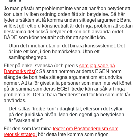
ska få.
Jo man påstår att problemet inte var att han/hon betyder ett
kön utan i vilken ordning orden fått sin betydelse. Så här
lyder ursäkten att få komma undan sitt eget argument: Bara
vi först gör ett ord könsneutralt är det inga problem att sedan
bestämma det också betyder ett kön och använda ordet
BÅDE som könsneutralt och för ett specifkt kön.
Utan det innebär utanför det binära könssystemet. Det
är inte ett kön, i den bemärkelsen. Utan ett
samlingsbegrepp.
Eller på enkel svenska (och precis
som jag sade på
Danmarks röst
): Så snart normen är deras EGEN norm
slängde de bort hela sitt egna argument om att undvika
normer. Att ta för givet alla personer som man inte vet könet
på är samma som deras EGET tredje kön är såklart inga
problem alls. Det är bara ”fiendens” ord för kön som inte får
användas.
Det kallas ”tredje kön” i dagligt tal, eftersom det syftar
på den juridiska nivån. Men den egentliga betydelsen
är ”varken eller”
För den som läst mina
texter om Postmodernism som
retorisk strategi
bör detta inte komma som någon