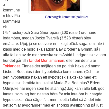
a
kommune
n blev Fia
Göteborgsk kommunalpolitiker
Mammelu
ck
(784 röster) och Sara Snorrepärs (100 röster) ordinarie
ledamöter, medan Jocke Tvärslå (3 523 röster) blev
ersättare. Ujuj, ja se det vore en riktigt otäck saga, om inte i
klass med de mordiska sagorna av Bröderna Grimm, så i
alla fall en av de mer hemska som Astrid Lindgren skrivit om
hur det går till i
landet Monismanien
, eller om det nu är
Toklandet
. Finnes det möjligen en politisk häxa vid namn
Lisbeth Boëthius i den hypotetiska kommunen. (Och har
den hypotetiska häxan ett hypotetisk släktskap med ett
hypotetiskt forntida troll kallat Maria-Pia Boëthius? Eders
Ödmjuke har ingen som helst aning.) Jag kan i alla fall, god
fantasi som jag har, nästan höra för mitt inre öra hur sagda
hypotetiska häxa säger ”… men i detta fallet så är det inte
det som är avgörande” med en snorkig avklippning på just