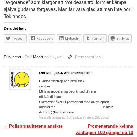
”avgörande” som klargör att mot dessa trollformler kämpa
själva gudarna förgäves. Man får vara glad att man inte bor i
Toklandet.
Dela det här:
Twitter
Facebook
LinkedIn
Tumblr
Skriv ut
Publicerat i
Dolf
Märkt
politik
,
val
Permanent länk
Om Dolf (a.k.a. Anders Ericsson)
Hjärtlös filantrop och altruistisk
cyniker
Minimal moderering begränsad till rena
nödvändigheter.
Skitstövlar åker ut permanent med en fet spark i
ändalykten. e-mail:
dolf.gd@hotmail.com
Visa alla inlägg av Dolf (a.k.a. Anders Ericsson)
←
Polisbrutalitetens ansikte
Promenerande kvinna
Inläggsnavigering
våldtagen 100 gånger på 10