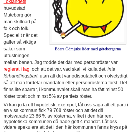
Toklandets
huvudstad
Muteborg gör
man skillnad på
folk och folk.
Speciellt när det
gäller så viktiga
saker som
Eders Ödmjuke lider med göteborgarna
utrustningen
mellan benen. Jag trodde det där med personröster var
reglerat i lag
, och att det var, vad skall vi kalla det,
inte
förhandlingsbart
, utan att det var odisputabelt och otvetydigt
så att man fördelar mandaten efter personrösterna först. Det
finns lite spärrar, i kommunvalet skall man ha fått minst 50
röster totalt och minst 5% av partiets röster.
Vi kan ju ta ett hypotetiskt exempel, låt oss säga att ett parti i
en viss kommun fick 79 768 röster och att det då
motsvarade 23,86 % av rösterna, vilket i den här rent
hypotetiska kommunen då hade gett 4 mandat. Låt oss
vidare spekulera att det i den här kommunen fanns kryss på