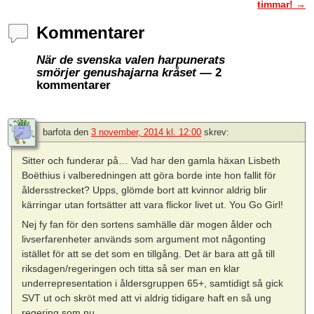
timmar!
→
Kommentarer
När de svenska valen harpunerats
smörjer genushajarna kråset
— 2
kommentarer
barfota
den
3 november, 2014 kl. 12:00
skrev:
Sitter och funderar på… Vad har den gamla häxan Lisbeth
Boëthius i valberedningen att göra borde inte hon fallit för
åldersstrecket? Upps, glömde bort att kvinnor aldrig blir
kärringar utan fortsätter att vara flickor livet ut. You Go Girl!
Nej fy fan för den sortens samhälle där mogen ålder och
livserfarenheter används som argument mot någonting
istället för att se det som en tillgång. Det är bara att gå till
riksdagen/regeringen och titta så ser man en klar
underrepresentation i åldersgruppen 65+, samtidigt så gick
SVT ut och skröt med att vi aldrig tidigare haft en så ung
regering som nu.