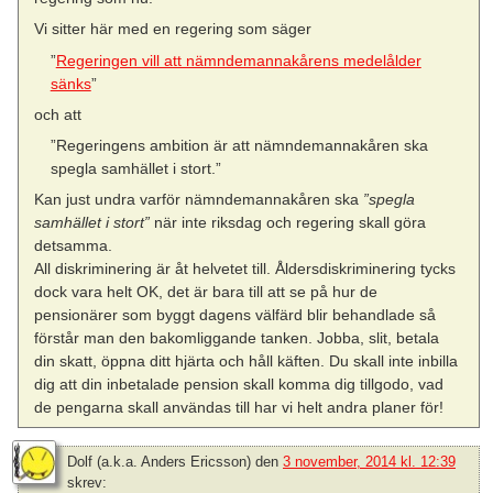
Vi sitter här med en regering som säger
”
Regeringen vill att nämndemannakårens medelålder
sänks
”
och att
”Regeringens ambition är att nämndemannakåren ska
spegla samhället i stort.”
Kan just undra varför nämndemannakåren ska
”spegla
samhället i stort”
när inte riksdag och regering skall göra
detsamma.
All diskriminering är åt helvetet till. Åldersdiskriminering tycks
dock vara helt OK, det är bara till att se på hur de
pensionärer som byggt dagens välfärd blir behandlade så
förstår man den bakomliggande tanken. Jobba, slit, betala
din skatt, öppna ditt hjärta och håll käften. Du skall inte inbilla
dig att din inbetalade pension skall komma dig tillgodo, vad
de pengarna skall användas till har vi helt andra planer för!
Dolf (a.k.a. Anders Ericsson)
den
3 november, 2014 kl. 12:39
skrev: