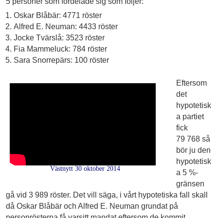
5 personer som fördelade sig som följer:
Oskar Blåbär: 4771 röster
Alfred E. Neuman: 4433 röster
Jocke Tvärslå: 3523 röster
Fia Mammeluck: 784 röster
Sara Snorrepärs: 100 röster
Eftersom
det
hypotetisk
a partiet
fick
79 768 så
bör ju den
hypotetisk
Västnytt 30 oktober 2014
a 5 %-
gränsen
gå vid 3 989 röster. Det vill säga, i vårt hypotetiska fall skall
då Oskar Blåbär och Alfred E. Neuman grundat på
personrösterna få varsitt mandat eftersom de kommit