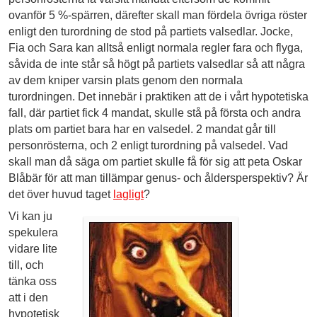
ovanför 5 %-spärren, därefter skall man fördela övriga röster
enligt den turordning de stod på partiets valsedlar. Jocke,
Fia och Sara kan alltså enligt normala regler fara och flyga,
såvida de inte står så högt på partiets valsedlar så att några
av dem kniper varsin plats genom den normala
turordningen. Det innebär i praktiken att de i vårt hypotetiska
fall, där partiet fick 4 mandat, skulle stå på första och andra
plats om partiet bara har en valsedel. 2 mandat går till
personrösterna, och 2 enligt turordning på valsedel. Vad
skall man då säga om partiet skulle få för sig att peta Oskar
Blåbär för att man tillämpar genus- och åldersperspektiv? Är
det över huvud taget
lagligt
?
Vi kan ju
spekulera
vidare lite
till, och
tänka oss
att i den
hypotetisk