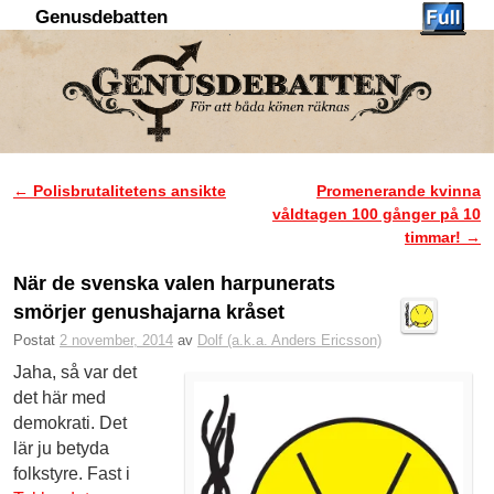
Genusdebatten
Hoppa till huvudinnehåll
Hoppa till sekundärt innehåll
←
Polisbrutalitetens ansikte
Promenerande kvinna
Inläggsnavigering
våldtagen 100 gånger på 10
timmar!
→
När de svenska valen harpunerats
smörjer genushajarna kråset
Postat
2 november, 2014
av
Dolf (a.k.a. Anders Ericsson)
Jaha, så var det
det här med
demokrati. Det
lär ju betyda
folkstyre. Fast i