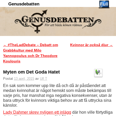
Genusdebatten
Hoppa till huvudinnehåll
Hoppa till sekundärt innehåll
←
#TheLadDebate – Debatt om
Kvinnor är
också
djur
→
Inläggsnavigering
Grabbkultur med Milo
Yannopoulus och Dr Theodore
Koulouris
Myten om Det Goda Hatet
Postat
13 april, 2015
av
Ulf T
En sak som kommer upp lite då och då är påståendet att
medan kvinnohat är något hemskt som måste bekämpas till
varje pris, har manshat inga negativa konsekvenser, utan är
bara uttryck för kvinnors viktiga behov av att få uttrycka sina
känslor.
Lady Dahmer skrev nyligen ett inlägg
där hon ville förtydliga