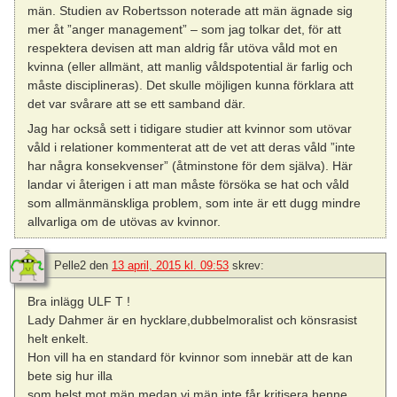
män. Studien av Robertsson noterade att män ägnade sig
mer åt ”anger management” – som jag tolkar det, för att
respektera devisen att man aldrig får utöva våld mot en
kvinna (eller allmänt, att manlig våldspotential är farlig och
måste disciplineras). Det skulle möjligen kunna förklara att
det var svårare att se ett samband där.
Jag har också sett i tidigare studier att kvinnor som utövar
våld i relationer kommenterat att de vet att deras våld ”inte
har några konsekvenser” (åtminstone för dem själva). Här
landar vi återigen i att man måste försöka se hat och våld
som allmänmänskliga problem, som inte är ett dugg mindre
allvarliga om de utövas av kvinnor.
Pelle2
den
13 april, 2015 kl. 09:53
skrev:
Bra inlägg ULF T !
Lady Dahmer är en hycklare,dubbelmoralist och könsrasist
helt enkelt.
Hon vill ha en standard för kvinnor som innebär att de kan
bete sig hur illa
som helst mot män medan vi män inte får kritisera henne