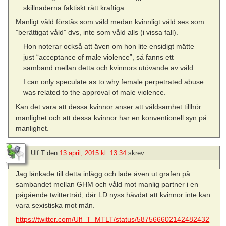
skillnaderna faktiskt rätt kraftiga.
Manligt våld förstås som våld medan kvinnligt våld ses som
”berättigat våld” dvs, inte som våld alls (i vissa fall).
Hon noterar också att även om hon lite ensidigt mätte
just “acceptance of male violence”, så fanns ett
samband mellan detta och kvinnors utövande av våld.
I can only speculate as to why female perpetrated abuse
was related to the approval of male violence.
Kan det vara att dessa kvinnor anser att våldsamhet tillhör
manlighet och att dessa kvinnor har en konventionell syn på
manlighet.
Ulf T
den
13 april, 2015 kl. 13:34
skrev:
Jag länkade till detta inlägg och lade även ut grafen på
sambandet mellan GHM och våld mot manlig partner i en
pågående twittertråd, där LD nyss hävdat att kvinnor inte kan
vara sexistiska mot män.
https://twitter.com/Ulf_T_MTLT/status/587566602142482432