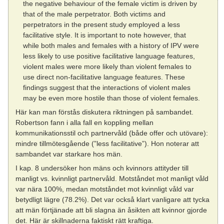
the negative behaviour of the female victim is driven by
that of the male perpetrator. Both victims and
perpetrators in the present study employed a less
facilitative style. It is important to note however, that
while both males and females with a history of IPV were
less likely to use positive facilitative language features,
violent males were more likely than violent females to
use direct non-facilitative language features. These
findings suggest that the interactions of violent males
may be even more hostile than those of violent females.
Här kan man förstås diskutera riktningen på sambandet.
Robertson fann i alla fall en koppling mellan
kommunikationsstil och partnervåld (både offer och utövare):
mindre tillmötesgående (”less facilitative”). Hon noterar att
sambandet var starkare hos män.
I kap. 8 undersöker hon mäns och kvinnors attityder till
manligt vs. kvinnligt partnervåld. Motståndet mot manligt våld
var nära 100%, medan motståndet mot kvinnligt våld var
betydligt lägre (78.2%). Det var också klart vanligare att tycka
att män förtjänade att bli slagna än åsikten att kvinnor gjorde
det. Här är skillnaderna faktiskt rätt kraftiga.