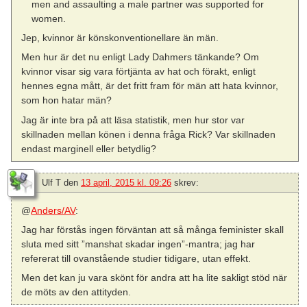
men and assaulting a male partner was supported for
women.
Jep, kvinnor är könskonventionellare än män.
Men hur är det nu enligt Lady Dahmers tänkande? Om
kvinnor visar sig vara förtjänta av hat och förakt, enligt
hennes egna mått, är det fritt fram för män att hata kvinnor,
som hon hatar män?
Jag är inte bra på att läsa statistik, men hur stor var
skillnaden mellan könen i denna fråga Rick? Var skillnaden
endast marginell eller betydlig?
Ulf T
den
13 april, 2015 kl. 09:26
skrev:
@
Anders/AV
:
Jag har förstås ingen förväntan att så många feminister skall
sluta med sitt ”manshat skadar ingen”-mantra; jag har
refererat till ovanstående studier tidigare, utan effekt.
Men det kan ju vara skönt för andra att ha lite sakligt stöd när
de möts av den attityden.