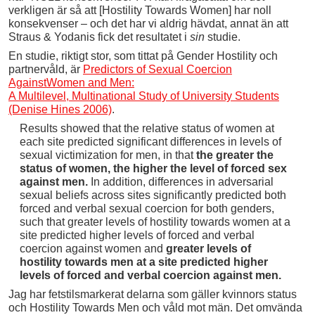
verkligen är så att [Hostility Towards Women] har noll
konsekvenser – och det har vi aldrig hävdat, annat än att
Straus & Yodanis fick det resultatet i
sin
studie.
En studie, riktigt stor, som tittat på Gender Hostility och
partnervåld, är
Predictors of Sexual Coercion
AgainstWomen and Men:
A Multilevel, Multinational Study of University Students
(Denise Hines 2006)
.
Results showed that the relative status of women at
each site predicted significant differences in levels of
sexual victimization for men, in that
the greater the
status of women, the higher the level of forced sex
against men.
In addition, differences in adversarial
sexual beliefs across sites significantly predicted both
forced and verbal sexual coercion for both genders,
such that greater levels of hostility towards women at a
site predicted higher levels of forced and verbal
coercion against women and
greater levels of
hostility towards men at a site predicted higher
levels of forced and verbal coercion against men.
Jag har fetstilsmarkerat delarna som gäller kvinnors status
och Hostility Towards Men och våld mot män. Det omvända