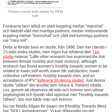
Violence toward male partner by HTM
scale
Forskarna fann alltså en stark koppling mellan ”manshat”
och faktiskt våld mot manliga partners, medan motsvarande
koppling mellan ”kvinnohat” och våld mot kvinnliga partners
var ”nära noll”.
Detta är förstås bara
en
studie, från 1996. Den har citerats i
15-talet andra studier, men ingen har refuterat den.
I en
studie
noteras
”Little other research has examined the link
between female hostility and male violence, although
research has found women’s hostility towards women to be
related to lower self-worth, lower life satisfaction, lower
collective self-esteem, hostility towards men, and an
acceptance of IPV”
[
refererar till denna studie
]. Just denna
studie ”utökar” det resultat som Straus & Yodanis nådde,
t.ex. genom att observera att män och kvinnor som utövar
psykologiskt och fysiskt våld uppvisar mer ”Hostility towards
Others”, dvs mot
både män och kvinnor
.
Nu var förstås frågan för dagen om [Hostility Towards Men]
har ”NOLL konsekvenser”. Vi kan ifrågasätta om det