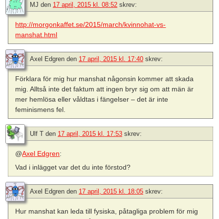
MJ
den
17 april, 2015 kl. 08:52
skrev:
http://morgonkaffet.se/2015/march/kvinnohat-vs-
manshat.html
Axel Edgren
den
17 april, 2015 kl. 17:40
skrev:
Förklara för mig hur manshat någonsin kommer att skada
mig. Alltså inte det faktum att ingen bryr sig om att män är
mer hemlösa eller våldtas i fängelser – det är inte
feminismens fel.
Ulf T
den
17 april, 2015 kl. 17:53
skrev:
@
Axel Edgren
:
Vad i inlägget var det du inte förstod?
Axel Edgren
den
17 april, 2015 kl. 18:05
skrev:
Hur manshat kan leda till fysiska, påtagliga problem för mig