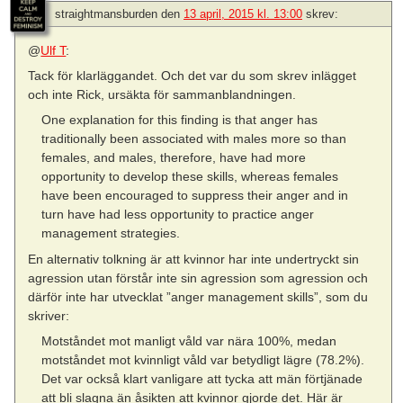
straightmansburden
den
13 april, 2015 kl. 13:00
skrev:
@
Ulf T
:
Tack för klarläggandet. Och det var du som skrev inlägget
och inte Rick, ursäkta för sammanblandningen.
One explanation for this finding is that anger has
traditionally been associated with males more so than
females, and males, therefore, have had more
opportunity to develop these skills, whereas females
have been encouraged to suppress their anger and in
turn have had less opportunity to practice anger
management strategies.
En alternativ tolkning är att kvinnor har inte undertryckt sin
agression utan förstår inte sin agression som agression och
därför inte har utvecklat ”anger management skills”, som du
skriver:
Motståndet mot manligt våld var nära 100%, medan
motståndet mot kvinnligt våld var betydligt lägre (78.2%).
Det var också klart vanligare att tycka att män förtjänade
att bli slagna än åsikten att kvinnor gjorde det. Här är