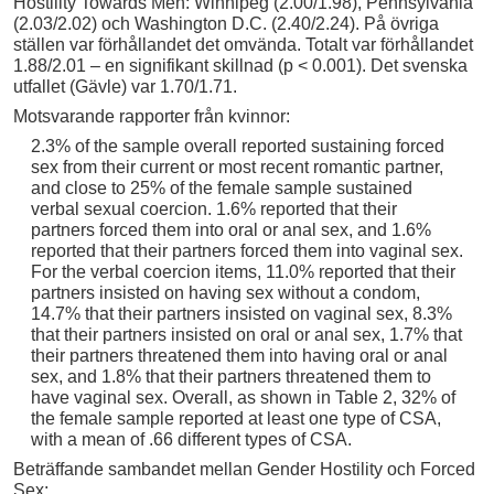
Hostility Towards Men: Winnipeg (2.00/1.98), Pennsylvania
(2.03/2.02) och Washington D.C. (2.40/2.24). På övriga
ställen var förhållandet det omvända. Totalt var förhållandet
1.88/2.01 – en signifikant skillnad (p < 0.001). Det svenska
utfallet (Gävle) var 1.70/1.71.
Motsvarande rapporter från kvinnor:
2.3% of the sample overall reported sustaining forced
sex from their current or most recent romantic partner,
and close to 25% of the female sample sustained
verbal sexual coercion. 1.6% reported that their
partners forced them into oral or anal sex, and 1.6%
reported that their partners forced them into vaginal sex.
For the verbal coercion items, 11.0% reported that their
partners insisted on having sex without a condom,
14.7% that their partners insisted on vaginal sex, 8.3%
that their partners insisted on oral or anal sex, 1.7% that
their partners threatened them into having oral or anal
sex, and 1.8% that their partners threatened them to
have vaginal sex. Overall, as shown in Table 2, 32% of
the female sample reported at least one type of CSA,
with a mean of .66 different types of CSA.
Beträffande sambandet mellan Gender Hostility och Forced
Sex: