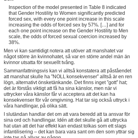
Inspection of the model presented in Table 8 indicated
that Gender Hostility to Women significantly predicted
forced sex, with every one point increase in this scale
increasing the odds of forced sex by 57%. […] and for
each one point increase on the Gender Hostility to Men
scale, the odds of forced sexual coercion increased by
38%.
Men vi kan samtidigt notera att utöver att manshatet var
något större än kvinnohatet, så var en större andel män än
kvinnor utsatta för sexuellt tvång.
Sammanfattningsvis kan vi alltså konstatera att påståendet
att manshat skulle ha ”NOLL konsekvenser” alltså är en ren
lögn, alternativt önsketänkande. Det finns inget ”gott” hat;
det är förstås viktigt att få ha sina känslor, men när vi
uttrycker våra känslor får vi acceptera att det kan ha
konsekvenser för vår omgivning. Hat tar sig också uttryck i
våra handlingar, på olika sätt.
I slutändan handlar det om att vara beredd att ta ansvar för
sina ord och handlingar. Idén att det skulle gå att uttrycka
hat utan att det har effekt kan endast tolkas som ett slags
infantilisering – det kan bara vara sant om den som yttrar sig
inte tas på allvar av någon.