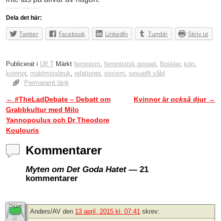
Dela det här:
Twitter
Facebook
LinkedIn
Tumblr
Skriv ut
Publicerat i
Ulf T
Märkt
feminism
,
feministisk gospel
,
floskler
,
kön
,
kvinnor
,
maktmissbruk
,
relationer
,
sexism
,
sexuellt våld
Permanent länk
←
#TheLadDebate – Debatt om
Kvinnor är
också
djur
→
Inläggsnavigering
Grabbkultur med Milo
Yannopoulus och Dr Theodore
Koulouris
Kommentarer
Myten om Det Goda Hatet
— 21
kommentarer
Anders/AV
den
13 april, 2015 kl. 07:41
skrev: