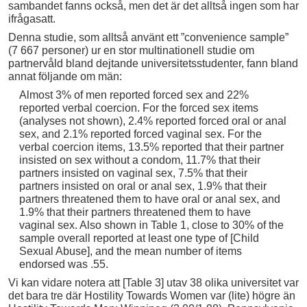
sambandet fanns också, men det är det alltså ingen som har
ifrågasatt.
Denna studie, som alltså använt ett ”convenience sample”
(7 667 personer) ur en stor multinationell studie om
partnervåld bland dejtande universitetsstudenter, fann bland
annat följande om män:
Almost 3% of men reported forced sex and 22%
reported verbal coercion. For the forced sex items
(analyses not shown), 2.4% reported forced oral or anal
sex, and 2.1% reported forced vaginal sex. For the
verbal coercion items, 13.5% reported that their partner
insisted on sex without a condom, 11.7% that their
partners insisted on vaginal sex, 7.5% that their
partners insisted on oral or anal sex, 1.9% that their
partners threatened them to have oral or anal sex, and
1.9% that their partners threatened them to have
vaginal sex. Also shown in Table 1, close to 30% of the
sample overall reported at least one type of [Child
Sexual Abuse], and the mean number of items
endorsed was .55.
Vi kan vidare notera att [Table 3] utav 38 olika universitet var
det bara tre där Hostility Towards Women var (lite) högre än