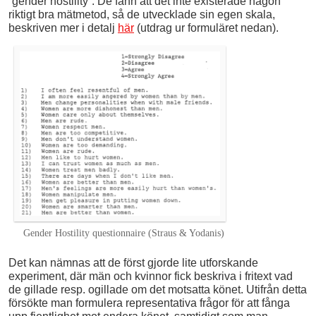
”gender hostility”. De fann att det inte existerade någon
riktigt bra mätmetod, så de utvecklade sin egen skala,
beskriven mer i detalj
här
(utdrag ur formuläret nedan).
Gender Hostility questionnaire (Straus & Yodanis)
Det kan nämnas att de först gjorde lite utforskande
experiment, där män och kvinnor fick beskriva i fritext vad
de gillade resp. ogillade om det motsatta könet. Utifrån detta
försökte man formulera representativa frågor för att fånga