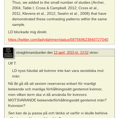
Thus, we added to the small number of studies (Archer,
2004, Table I; Cross & Campbell, 2012; Cross et al.,
2011; Klevens et al., 2012; Swahn et al., 2008) that have
demonstrated these contrasting patterns within the same
sample.
LD blockade mig direkt.
https://twitter.com/ladydahmer/status/587569623840727040
straightmansburden
den
13 april, 2015 kl. 13:52
skrev:
Ulf T:
LD nyss hävdat att kvinnor inte kan vara sexistiska mot
män.
Nå låt gå då att sexism reserveras enbart för manligt
beteende och manliga förhållningssätt gentemot kvinnor,
men vilken term ska vi då använda för kvinnors
MOTSVARANDE beteende/förhållningssätt gentemot män?
Kvinnism?
Sen kan de ju passa på och tänka ut varför vi skulle behöva