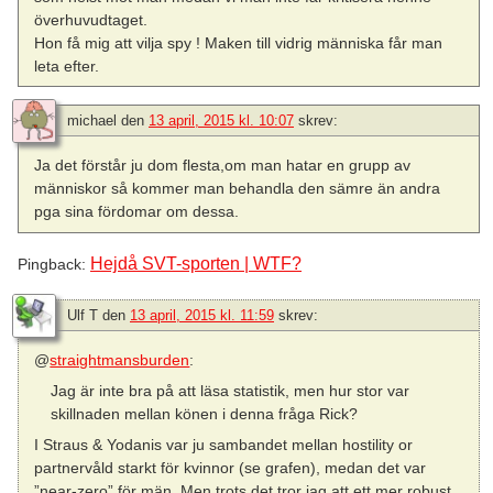
överhuvudtaget.
Hon få mig att vilja spy ! Maken till vidrig människa får man
leta efter.
michael
den
13 april, 2015 kl. 10:07
skrev:
Ja det förstår ju dom flesta,om man hatar en grupp av
människor så kommer man behandla den sämre än andra
pga sina fördomar om dessa.
Hejdå SVT-sporten | WTF?
Pingback:
Ulf T
den
13 april, 2015 kl. 11:59
skrev:
@
straightmansburden
:
Jag är inte bra på att läsa statistik, men hur stor var
skillnaden mellan könen i denna fråga Rick?
I Straus & Yodanis var ju sambandet mellan hostility or
partnervåld starkt för kvinnor (se grafen), medan det var
”near-zero” för män. Men trots det tror jag att ett mer robust