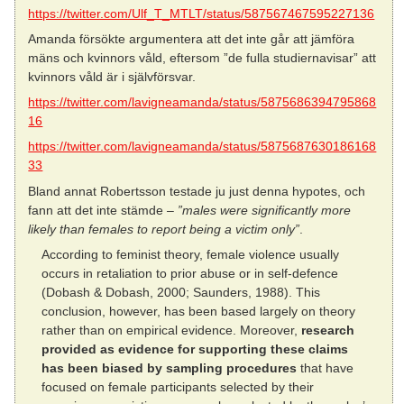
https://twitter.com/Ulf_T_MTLT/status/587567467595227136
Amanda försökte argumentera att det inte går att jämföra
mäns och kvinnors våld, eftersom ”de fulla studiernavisar” att
kvinnors våld är i självförsvar.
https://twitter.com/lavigneamanda/status/5875686394795868
16
https://twitter.com/lavigneamanda/status/5875687630186168
33
Bland annat Robertsson testade ju just denna hypotes, och
fann att det inte stämde –
”males were significantly more
likely than females to report being a victim only”
.
According to feminist theory, female violence usually
occurs in retaliation to prior abuse or in self-defence
(Dobash & Dobash, 2000; Saunders, 1988). This
conclusion, however, has been based largely on theory
rather than on empirical evidence. Moreover,
research
provided as evidence for supporting these claims
has been biased by sampling procedures
that have
focused on female participants selected by their