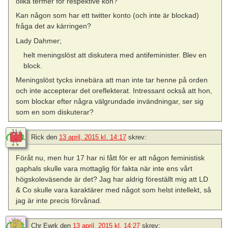
olika termer för respektive kön?
Kan någon som har ett twitter konto (och inte är blockad)
fråga det av kärringen?
Lady Dahmer;
helt meningslöst att diskutera med antifeminister. Blev en
block.
Meningslöst tycks innebära att man inte tar henne på orden
och inte accepterar det oreflekterat. Intressant också att hon,
som blockar efter några välgrundade invändningar, ser sig
som en som diskuterar?
Rick
den
13 april, 2015 kl. 14:17
skrev:
Föråt nu, men hur 17 har ni fått för er att någon feministisk
gaphals skulle vara mottaglig för fakta när inte ens vårt
högskoleväsende är det? Jag har aldrig föreställt mig att LD
& Co skulle vara karaktärer med något som helst intellekt, så
jag är inte precis förvånad.
Chr Ewrk
den
13 april, 2015 kl. 14:27
skrev: