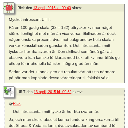
Rick
den
13 april, 2015 kl. 09:40
skrev:
Mycket intressant Ulf T.
På en 100-gadig skala (32 – 132) uttrycker kvinnor något
större fientlighet mot män än vice versa. Skillnaden är dock
någon enstaka procent, dvs. mot bakgrund av hela skalan
verkar könsskillnaden ganska liten. Det intressanta i mitt
tycke är hur lika svaren är. Den skillnad som ändå går att
observera kan kanske förklaras med t.ex. att kvinnor tillåts ge
utlopp för irrationella känslor i högre grad än män.
Sedan var det ju onekligen ett resultat värt att titta närmare
på när man kopplade dessa värderingar till faktiskt våld.
Ulf T
den
13 april, 2015 kl. 09:52
skrev:
@
Rick
:
Det intressanta i mitt tycke är hur lika svaren är.
Ja, och man skulle absolut kunna fundera kring orsakerna till
det Straus & Yodanis fann, dvs avsaknaden av samband för