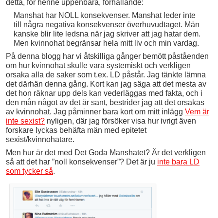
detta, för henne uppenbara, förhållande:
Manshat har NOLL konsekvenser. Manshat leder inte
till några negativa konsekvenser överhuvudtaget. Män
kanske blir lite ledsna när jag skriver att jag hatar dem.
Men kvinnohat begränsar hela mitt liv och min vardag.
På denna blogg har vi åtskilliga gånger bemött påståenden
om hur kvinnohat skulle vara systemiskt och verkligen
orsaka alla de saker som t.ex. LD påstår. Jag tänkte lämna
det därhän denna gång. Kort kan jag säga att det mesta av
det hon räknar upp dels kan vederläggas med fakta, och i
den mån något av det är sant, bestrider jag att det orsakas
av kvinnohat. Jag påminner bara kort om mitt inlägg
Vem är
inte sexist?
nyligen, där jag försöker visa hur ivrigt även
forskare lyckas behäfta män med epitetet
sexist/kvinnohatare.
Men hur är det med Det Goda Manshatet? Är det verkligen
så att det har ”noll konsekvenser”? Det är ju
inte bara LD
som tycker så
.