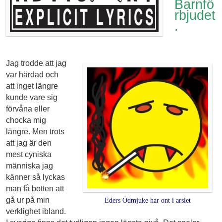
Barnfö
rbjudet
.
Jag trodde att jag
var härdad och
att inget längre
kunde vare sig
förvåna eller
chocka mig
längre. Men trots
att jag är den
mest cyniska
människa jag
känner så lyckas
man få botten att
gå ur på min
Eders Ödmjuke har ont i arslet
verklighet ibland.