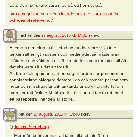
Edit: Den här skulle vara med på ett hörn också:
http://magasinetneo.se/artiklar/demokrater-for-asiktsfrihet-
och-demokrater-emot/
michael
den
27 augusti, 2015 kl. 14:32
skrev:
Eftersom demokratin är hotad av medborgare vilka inte
tänker rätt enligt vänstern och medierådet så måste man
tillåta hot och våld mot oliktänkande för demokratins skull.Att
det ska vara så svårt att förstå.
Att bilda och uppmuntra medborgargarden där personer är
sanningsvittne,åklagare,domare i en och samma person som
hotar och misshandlar oliktänkande är självklart inte fel om
man har rätt åsikter.Att tänka fritt är stort att tänka rätt med
ett basebollträ i handen är större.
MK
den
27 augusti, 2015 kl. 14:40
skrev:
@
Joakim Steneberg
:
Fler män behöver inse att jämställdhet inte är en