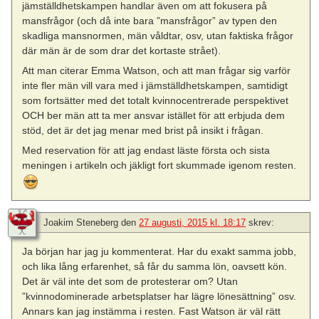
jämställdhetskampen handlar även om att fokusera på
mansfrågor (och då inte bara ”mansfrågor” av typen den
skadliga mansnormen, män våldtar, osv, utan faktiska frågor
där män är de som drar det kortaste strået).
Att man citerar Emma Watson, och att man frågar sig varför
inte fler män vill vara med i jämställdhetskampen, samtidigt
som fortsätter med det totalt kvinnocentrerade perspektivet
OCH ber män att ta mer ansvar istället för att erbjuda dem
stöd, det är det jag menar med brist på insikt i frågan.
Med reservation för att jag endast läste första och sista
meningen i artikeln och jäkligt fort skummade igenom resten.
Joakim Steneberg
den
27 augusti, 2015 kl. 18:17
skrev:
Ja början har jag ju kommenterat. Har du exakt samma jobb,
och lika lång erfarenhet, så får du samma lön, oavsett kön.
Det är väl inte det som de protesterar om? Utan
”kvinnodominerade arbetsplatser har lägre lönesättning” osv.
Annars kan jag instämma i resten. Fast Watson är väl rätt