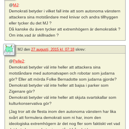
@
MJ
:
Demokrati betyder i vilket fall inte att som autonoma vänstern
attackera sina motståndare med knivar och andra tillhyggen
eller tycker du det MJ ?
Då kanske du även tycker att extremhögern är demokratisk ?
Om inte,vad är skillnaden ?
MJ
den
27 augusti, 2015 kl. 07:18
skrev:
@
Pelle2
:
Demokrati betyder väl inte heller att attackera sina
motståndare med automatvapen och robotar som judarna
gör? Eller att mörda Folke Bernadotte som judarna gjorde?
Demokrati betyder väl inte heller att bajsa i parker som
Zigenare gör?
Demokrati betyder väl inte heller att skjuta svartskallar som
kulturkonservativa gör?
(Jag tror att de flesta inom den autonoma vänstern har lika
svårt att formulera demokrati som ni har, inom den
ideologiska extremhögern är det nog fler som faktiskt vet vad