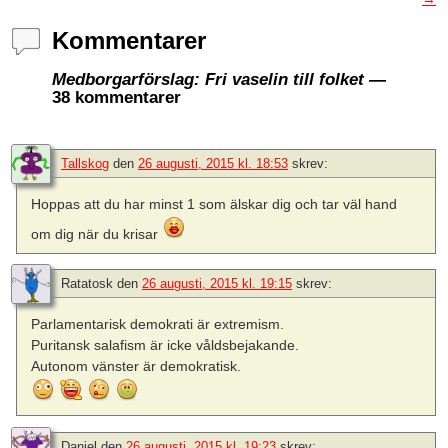
Kommentarer
Medborgarförslag: Fri vaselin till folket
—
38 kommentarer
Tallskog
den
26 augusti, 2015 kl. 18:53
skrev:
Hoppas att du har minst 1 som älskar dig och tar väl hand
om dig när du krisar
Ratatosk
den
26 augusti, 2015 kl. 19:15
skrev:
Parlamentarisk demokrati är extremism.
Puritansk salafism är icke våldsbejakande.
Autonom vänster är demokratisk.
Daniel
den
26 augusti, 2015 kl. 19:23
skrev: