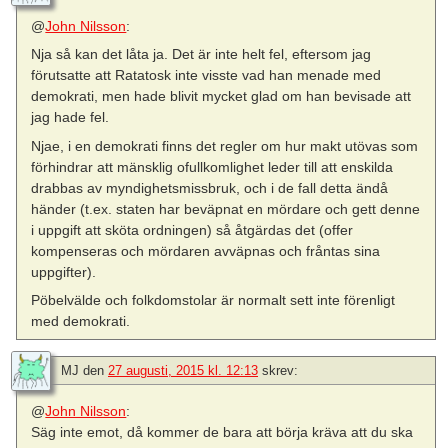
@
John Nilsson
:
Nja så kan det låta ja. Det är inte helt fel, eftersom jag
förutsatte att Ratatosk inte visste vad han menade med
demokrati, men hade blivit mycket glad om han bevisade att
jag hade fel.
Njae, i en demokrati finns det regler om hur makt utövas som
förhindrar att mänsklig ofullkomlighet leder till att enskilda
drabbas av myndighetsmissbruk, och i de fall detta ändå
händer (t.ex. staten har beväpnat en mördare och gett denne
i uppgift att sköta ordningen) så åtgärdas det (offer
kompenseras och mördaren avväpnas och fråntas sina
uppgifter).
Pöbelvälde och folkdomstolar är normalt sett inte förenligt
med demokrati.
MJ
den
27 augusti, 2015 kl. 12:13
skrev:
@
John Nilsson
:
Säg inte emot, då kommer de bara att börja kräva att du ska