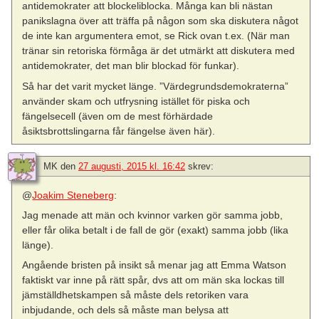
antidemokrater att blockeliblocka. Många kan bli nästan
panikslagna över att träffa på någon som ska diskutera något
de inte kan argumentera emot, se Rick ovan t.ex. (När man
tränar sin retoriska förmåga är det utmärkt att diskutera med
antidemokrater, det man blir blockad för funkar).
Så har det varit mycket länge. ”Värdegrundsdemokraterna”
använder skam och utfrysning istället för piska och
fängelsecell (även om de mest förhärdade
åsiktsbrottslingarna får fängelse även här).
MK
den
27 augusti, 2015 kl. 16:42
skrev:
@
Joakim Steneberg
:
Jag menade att män och kvinnor varken gör samma jobb,
eller får olika betalt i de fall de gör (exakt) samma jobb (lika
länge).
Angående bristen på insikt så menar jag att Emma Watson
faktiskt var inne på rätt spår, dvs att om män ska lockas till
jämställdhetskampen så måste dels retoriken vara
inbjudande, och dels så måste man belysa att