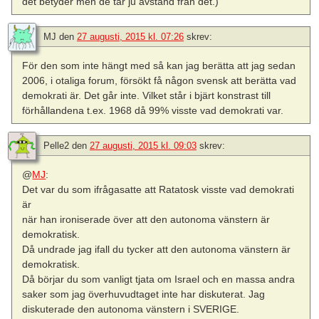
det betyder men de tar ju avstånd från det.)
MJ
den
27 augusti, 2015 kl. 07:26
skrev:
För den som inte hängt med så kan jag berätta att jag sedan
2006, i otaliga forum, försökt få någon svensk att berätta vad
demokrati är. Det går inte. Vilket står i bjärt konstrast till
förhållandena t.ex. 1968 då 99% visste vad demokrati var.
Pelle2
den
27 augusti, 2015 kl. 09:03
skrev:
@
MJ
:
Det var du som ifrågasatte att Ratatosk visste vad demokrati
är
när han ironiserade över att den autonoma vänstern är
demokratisk.
Då undrade jag ifall du tycker att den autonoma vänstern är
demokratisk.
Då börjar du som vanligt tjata om Israel och en massa andra
saker som jag överhuvudtaget inte har diskuterat. Jag
diskuterade den autonoma vänstern i SVERIGE.