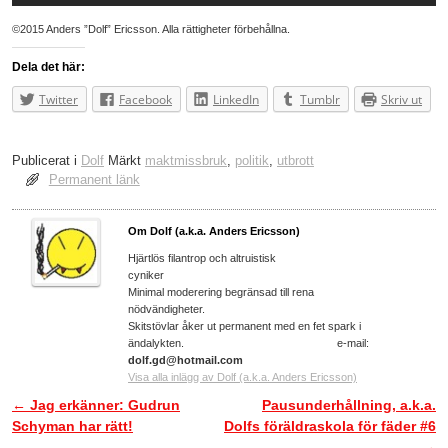
©2015 Anders ”Dolf” Ericsson. Alla rättigheter förbehållna.
Dela det här:
Twitter
Facebook
LinkedIn
Tumblr
Skriv ut
Publicerat i
Dolf
Märkt
maktmissbruk
,
politik
,
utbrott
Permanent länk
Om Dolf (a.k.a. Anders Ericsson)
Hjärtlös filantrop och altruistisk
cyniker
Minimal moderering begränsad till rena
nödvändigheter.
Skitstövlar åker ut permanent med en fet spark i
ändalykten. e-mail:
dolf.gd@hotmail.com
Visa alla inlägg av Dolf (a.k.a. Anders Ericsson)
←
Jag erkänner: Gudrun
Pausunderhållning, a.k.a.
Inläggsnavigering
Schyman har rätt!
Dolfs föräldraskola för fäder #6
→