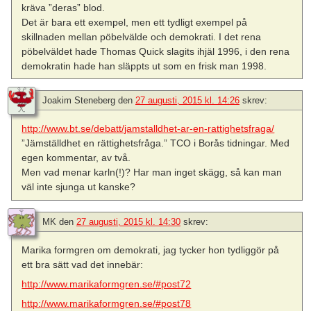
kräva ”deras” blod.
Det är bara ett exempel, men ett tydligt exempel på
skillnaden mellan pöbelvälde och demokrati. I det rena
pöbelväldet hade Thomas Quick slagits ihjäl 1996, i den rena
demokratin hade han släppts ut som en frisk man 1998.
Joakim Steneberg
den
27 augusti, 2015 kl. 14:26
skrev:
http://www.bt.se/debatt/jamstalldhet-ar-en-rattighetsfraga/
”Jämställdhet en rättighetsfråga.” TCO i Borås tidningar. Med
egen kommentar, av två.
Men vad menar karln(!)? Har man inget skägg, så kan man
väl inte sjunga ut kanske?
MK
den
27 augusti, 2015 kl. 14:30
skrev:
Marika formgren om demokrati, jag tycker hon tydliggör på
ett bra sätt vad det innebär:
http://www.marikaformgren.se/#post72
http://www.marikaformgren.se/#post78