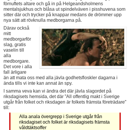
förnuftets altare och gå in på Helgeandsholmens
mentalsjukhus och blåsa ut spindelväven i pisshuvena som
sitter där och trycker på knappar medans de drömmer upp
nya sätt att rövknulla medborgarna på.
Därav också
mitt
medborgarför
slag, gratis
vaselin till
alla
medborgare.
Det vore i alla
fall ärligare
än att mata oss med alla jävla godhetsfloskler dagarna i
ända tills vi inte kan annat än spy.
I samma veva kan vi ändra det där jävla slagordet på
riksdagisets hemsida, det där ”All offentlig makt i Sverige
utgår från folket och riksdagen är folkets främsta företrädare”
till:
Alla anala övergrepp i Sverige utgår från
riksdagiset och folket är riksdagisets främsta
våldtäktsoffer