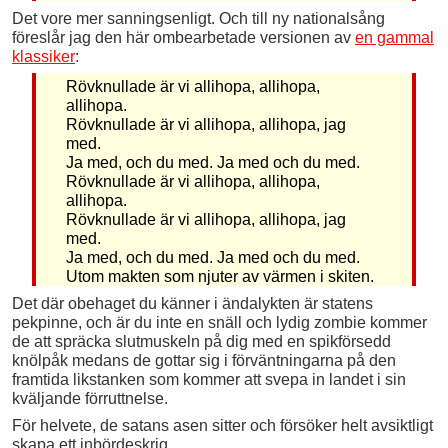
Det vore mer sanningsenligt. Och till ny nationalsång
föreslår jag den här ombearbetade versionen av
en gammal
klassiker
:
Rövknullade är vi allihopa, allihopa,
allihopa.
Rövknullade är vi allihopa, allihopa, jag
med.
Ja med, och du med. Ja med och du med.
Rövknullade är vi allihopa, allihopa,
allihopa.
Rövknullade är vi allihopa, allihopa, jag
med.
Ja med, och du med. Ja med och du med.
Utom makten som njuter av värmen i skiten.
Det där obehaget du känner i ändalykten är statens
pekpinne, och är du inte en snäll och lydig zombie kommer
de att spräcka slutmuskeln på dig med en spikförsedd
knölpåk medans de gottar sig i förväntningarna på den
framtida likstanken som kommer att svepa in landet i sin
kväljande förruttnelse.
För helvete, de satans asen sitter och försöker helt avsiktligt
skapa ett inbördeskrig.