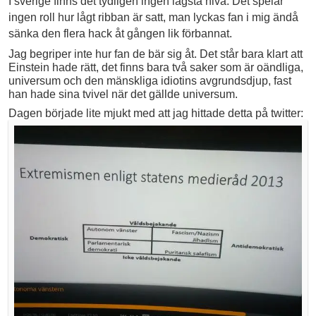
I sverige finns det tydligen ingen lägsta nivå. Det spelar
ingen roll hur lågt ribban är satt, man lyckas fan i mig ändå
sänka den flera hack åt gången lik förbannat.
Jag begriper inte hur fan de bär sig åt. Det står bara klart att
Einstein hade rätt, det finns bara två saker som är oändliga,
universum och den mänskliga idiotins avgrundsdjup, fast
han hade sina tvivel när det gällde universum.
Dagen började lite mjukt med att jag hittade detta på twitter: