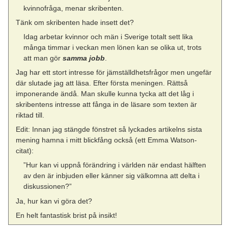
kvinnofråga, menar skribenten.
Tänk om skribenten hade insett det?
Idag arbetar kvinnor och män i Sverige totalt sett lika
många timmar i veckan men lönen kan se olika ut, trots
att man gör
samma jobb
.
Jag har ett stort intresse för jämställdhetsfrågor men ungefär
där slutade jag att läsa. Efter första meningen. Rättså
imponerande ändå. Man skulle kunna tycka att det låg i
skribentens intresse att fånga in de läsare som texten är
riktad till.
Edit: Innan jag stängde fönstret så lyckades artikelns sista
mening hamna i mitt blickfång också (ett Emma Watson-
citat):
”Hur kan vi uppnå förändring i världen när endast hälften
av den är inbjuden eller känner sig välkomna att delta i
diskussionen?”
Ja, hur kan vi göra det?
En helt fantastisk brist på insikt!