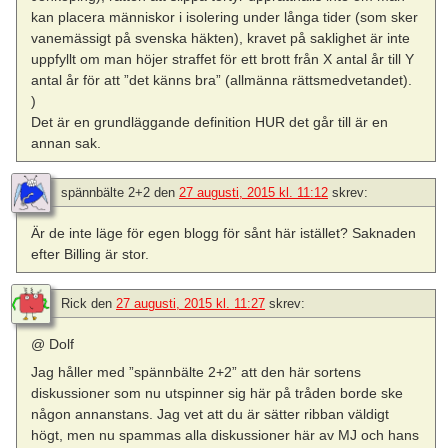
kan placera människor i isolering under långa tider (som sker
vanemässigt på svenska häkten), kravet på saklighet är inte
uppfyllt om man höjer straffet för ett brott från X antal år till Y
antal år för att ”det känns bra” (allmänna rättsmedvetandet).
)
Det är en grundläggande definition HUR det går till är en
annan sak.
spännbälte 2+2
den
27 augusti, 2015 kl. 11:12
skrev:
Är de inte läge för egen blogg för sånt här istället? Saknaden
efter Billing är stor.
Rick
den
27 augusti, 2015 kl. 11:27
skrev:
@ Dolf
Jag håller med ”spännbälte 2+2” att den här sortens
diskussioner som nu utspinner sig här på tråden borde ske
någon annanstans. Jag vet att du är sätter ribban väldigt
högt, men nu spammas alla diskussioner här av MJ och hans