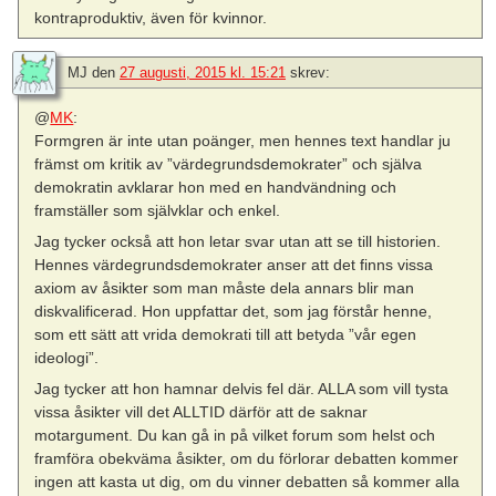
kontraproduktiv, även för kvinnor.
MJ
den
27 augusti, 2015 kl. 15:21
skrev:
@
MK
:
Formgren är inte utan poänger, men hennes text handlar ju
främst om kritik av ”värdegrundsdemokrater” och själva
demokratin avklarar hon med en handvändning och
framställer som självklar och enkel.
Jag tycker också att hon letar svar utan att se till historien.
Hennes värdegrundsdemokrater anser att det finns vissa
axiom av åsikter som man måste dela annars blir man
diskvalificerad. Hon uppfattar det, som jag förstår henne,
som ett sätt att vrida demokrati till att betyda ”vår egen
ideologi”.
Jag tycker att hon hamnar delvis fel där. ALLA som vill tysta
vissa åsikter vill det ALLTID därför att de saknar
motargument. Du kan gå in på vilket forum som helst och
framföra obekväma åsikter, om du förlorar debatten kommer
ingen att kasta ut dig, om du vinner debatten så kommer alla