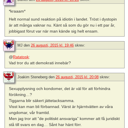
*kraaam*
Helt normal sund reaktion på idiotin i landet. Tröst i dystopin
är att många vaknar nu. Känt så som du gör nu i ett par år,
jobbigast förut var när man kände sig helt ensam.
MJ
den
26 augusti, 2015 kl. 19:46
skrev:
@
Ratatosk
:
Vad tror du att demokrati innebär?
Joakim Steneberg
den
26 augusti, 2015 kl. 20:08
skrev:
Sexupplysning och kondomer, det är väl för att förhindra
förökning…?
Tiggarna blir säkert jättetacksamma.
Visst kan man bli förbannad. Värst är hjärntvätten av våra
ungdomar, vår framtid.
Men jag tror att ”de politiskt ansvariga” kommer att få juridiskt
stå till svars en dag… Sånt har hänt förr.