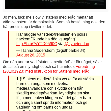
Jo men, fuck me slowly, statens medieråd menar att
våldsvänstern är demokratisk. Som på beställning dök den
här precis upp i twitterflödet:
Här hugger vänsterextremisten en polis i
nacken: "Kunde ha dödlig utgång"
http://t.co/7vYTD0590C
via
@nyheteridag
— Hanna Söderström (@gothbarbie84)
August 26, 2015
Om nån undrar vad ”statens medieråd” är för något, så är
det alltså en myndighet och så här inleds
Förordning
(2010:1923) med instruktion för Statens medieråd
:
1 § Statens medieråd ska verka för att stärka
barn och unga som medvetna
medieanvändare och skydda dem från
skadlig mediepåverkan. Myndigheten ska
följa medieutvecklingen när det gäller barn-
och unga samt sprida information och ge
vägledning om barns och ungas