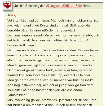
Joakim Steneberg
den
27 augusti, 2015 kl. 15:00
skrev:
@
MK
:
Vet inte riktigt vad du menar. Män och kvinnor jobbar inte lika
mycket, inte enligt de första studierna iaf. Skillnaden då
berodde på att kvinnor utförde mer egenvård.
Det finns ingen skillnad i lön om kvinnor har samma jobb, och
det är timbetalt. Även om män jobbar hårdare, ELLER
kvinnor är flinkare.
Nämn en enda lön som är rättvis här i världen. Kvinnor får väl
löneförhandla och konkurrera om jobben precis som män,
eller hur? I vissa fall gynnas individen som kön, i vissa inte.
Men tidigare manligt försörjningsansvar kan nog påverka.
Och när det gäller ”hårda bud”, allvar eller fara, så är det
manligt kön som förväntas ställa upp, överallt i alla tider.
Men ge gärna exempel vad du menade var brist på insikt.
Kan nog instämma där, och det är ju det vanliga från dem
som sitter på höga hästar och skall lära oss andra
”jämställdhet”.
Min invändning gällde, att svensk ”jämställdhet” till 99% inte
har brytt sig om manliga villkor. Att den är feministisk och