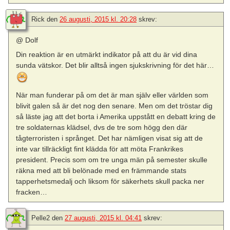
Rick
den
26 augusti, 2015 kl. 20:28
skrev:
@ Dolf
Din reaktion är en utmärkt indikator på att du är vid dina
sunda vätskor. Det blir alltså ingen sjukskrivning för det här…
När man funderar på om det är man själv eller världen som
blivit galen så är det nog den senare. Men om det tröstar dig
så läste jag att det borta i Amerika uppstått en debatt kring de
tre soldaternas klädsel, dvs de tre som högg den där
tågterroristen i språnget. Det har nämligen visat sig att de
inte var tillräckligt fint klädda för att möta Frankrikes
president. Precis som om tre unga män på semester skulle
räkna med att bli belönade med en främmande stats
tapperhetsmedalj och liksom för säkerhets skull packa ner
fracken…
Pelle2
den
27 augusti, 2015 kl. 04:41
skrev: