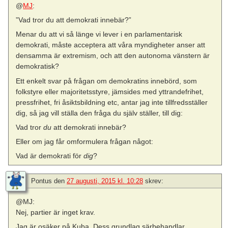
@
MJ
:
”Vad tror du att demokrati innebär?”
Menar du att vi så länge vi lever i en parlamentarisk
demokrati, måste acceptera att våra myndigheter anser att
densamma är extremism, och att den autonoma vänstern är
demokratisk?
Ett enkelt svar på frågan om demokratins innebörd, som
folkstyre eller majoritetsstyre, jämsides med yttrandefrihet,
pressfrihet, fri åsiktsbildning etc, antar jag inte tillfredsställer
dig, så jag vill ställa den fråga du själv ställer, till dig:
Vad tror
du
att demokrati innebär?
Eller om jag får omformulera frågan något:
Vad är demokrati för
dig
?
Pontus
den
27 augusti, 2015 kl. 10:28
skrev:
@MJ:
Nej, partier är inget krav.
Jag är osäker på Kuba. Dess grundlag särbehandlar