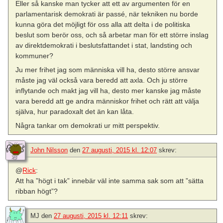
Eller så kanske man tycker att ett av argumenten för en
parlamentarisk demokrati är passé, när tekniken nu borde
kunna göra det möjligt för oss alla att delta i de politiska
beslut som berör oss, och så arbetar man för ett större inslag
av direktdemokrati i beslutsfattandet i stat, landsting och
kommuner?
Ju mer frihet jag som människa vill ha, desto större ansvar
måste jag väl också vara beredd att axla. Och ju större
inflytande och makt jag vill ha, desto mer kanske jag måste
vara beredd att ge andra människor frihet och rätt att välja
själva, hur paradoxalt det än kan låta.
Några tankar om demokrati ur mitt perspektiv.
John Nilsson
den
27 augusti, 2015 kl. 12:07
skrev:
@
Rick
:
Att ha ”högt i tak” innebär väl inte samma sak som att ”sätta
ribban högt”?
MJ
den
27 augusti, 2015 kl. 12:11
skrev: