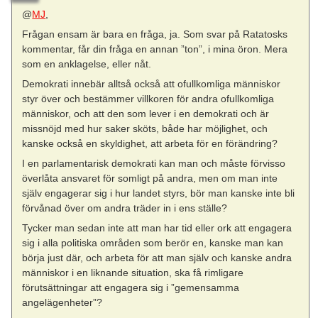
@
MJ
,
Frågan ensam är bara en fråga, ja. Som svar på Ratatosks
kommentar, får din fråga en annan ”ton”, i mina öron. Mera
som en anklagelse, eller nåt.
Demokrati innebär alltså också att ofullkomliga människor
styr över och bestämmer villkoren för andra ofullkomliga
människor, och att den som lever i en demokrati och är
missnöjd med hur saker sköts, både har möjlighet, och
kanske också en skyldighet, att arbeta för en förändring?
I en parlamentarisk demokrati kan man och måste förvisso
överlåta ansvaret för somligt på andra, men om man inte
själv engagerar sig i hur landet styrs, bör man kanske inte bli
förvånad över om andra träder in i ens ställe?
Tycker man sedan inte att man har tid eller ork att engagera
sig i alla politiska områden som berör en, kanske man kan
börja just där, och arbeta för att man själv och kanske andra
människor i en liknande situation, ska få rimligare
förutsättningar att engagera sig i ”gemensamma
angelägenheter”?