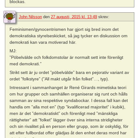
blockas.
John Nilsson
den
27 augusti, 2015 kl. 13:49
skrev:
Feminismen/gynocentrismen har gjort sig bred inom det
demokratiska styrelseskicket, så jag tycker en diskussion om
demokrati kan vara motiverad här.
MJ:
”Pöbelvälde och folkdomstolar är normalt sett inte förenligt
med demokrati.”
Strikt sett är ju ordet ”pöbelvälde” bara en pejorativ variant av
ordet ”folkstyre” (”All makt utgår från folket”…, typ).
Intressant i sammanhanget är René Girards mimetiska teori
om hur grupper och samhällen organiserar sig runt och hålls
samman av sina respektive syndabockar. I dessa fall kan det
handla om ”alla mot en” (typ ”kvalificerad majoritet” i kubik),
men är det ”demokratiskt” och förenligt med ”mänskliga
rättigheter” att ”folket” lägger över sina interna stridigheter
och sin rivalitet på en person eller grupp, som är oskyldig, för
att efter fullbordat offer glädjas åt den enhet deras mord har