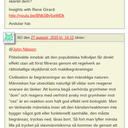
skänkt dem?
Insights with Rene Girard:
http://youtu.be/BNkSBy5wWDk
Avslutar här.
MJ
den
27 augusti, 2015 kl. 14:12
skrev:
@
John Nilsson
:
Pöbelvälde innebär att den populistiska folkviljan får direkt
effekt utan att först filtreras genom ett regelverk av
rättsstatliga skyddsnät och maktbegränsningar.
Civilisation är begränsningar av den mänskliga naturen.
Människan har utvecklats naturligt till vildar som reagerar
snarare än tänker. Att kunna begå oerhörda grymheter mot
”dom” och reagera med oerhörd avsky mot grymheter mot
”oss” är en reaktion som haft god effekt rent biologiskt. Men
en tänkande människa inser att den känslan/reaktionen inte
bygger något gott eller funktionellt samhälle, den måste
begränsas, tryckas ned, läras bort. Så fort man lyfter minsta
lilla på trycket på slavmänniskorna så kommer de genast att