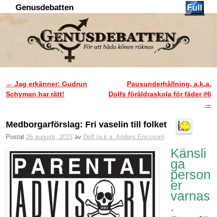
Genusdebatten
Hoppa till huvudinnehåll
Hoppa till sekundärt innehåll
←
Jag erkänner: Gudrun
Pausunderhållning, a.k.a.
Inläggsnavigering
Schyman har rätt!
Dolfs föräldraskola för fäder #6
→
Medborgarförslag: Fri vaselin till folket
Postat
26 augusti, 2015
av
Dolf (a.k.a. Anders Ericsson)
Känsli
ga
person
er
varnas
.