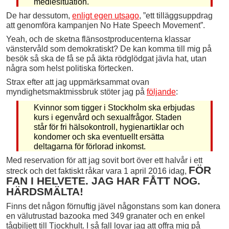
mediesituation.
De har dessutom,
enligt egen utsago
, ”ett tilläggsuppdrag
att genomföra kampanjen No Hate Speech Movement”.
Yeah, och de sketna flänsostproducenterna klassar
vänstervåld som demokratiskt? De kan komma till mig på
besök så ska de få se på äkta rödglödgat jävla hat, utan
några som helst politiska förtecken.
Strax efter att jag uppmärksammat ovan
myndighetsmaktmissbruk stöter jag på
följande
:
Kvinnor som tigger i Stockholm ska erbjudas
kurs i egenvård och sexualfrågor. Staden
står för fri hälsokontroll, hygien­artiklar och
kondomer och ska eventuellt ersätta
deltagarna för förlorad inkomst.
Med reservation för att jag sovit bort över ett halvår i ett
FÖR
streck och det faktiskt råkar vara 1 april 2016 idag,
FAN I HELVETE. JAG HAR FÅTT NOG.
HÄRDSMÄLTA!
Finns det någon förnuftig jävel någonstans som kan donera
en välutrustad bazooka med 349 granater och en enkel
tågbiljett till Tjockhult. I så fall lovar jag att offra mig på