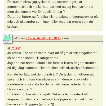
Dessutom skrev jag tycker du att extremhögern är
demokratisk och indikerade därmed att jag inte tycker det
men det kanske var för subtilt för dig ?
Då är det bättre att försöka klistra epitetet högerextremist på
mig och alla andra som inte håller med dig precis som du
brukar.
MJ
den
27 augusti, 2015 kl. 10:12
skrev:
@
Pelle2
:
Ja precis. För att ironisera över att något är felkategoriserat
så bör man känna till kategorierna.
Jag har inte nämnt Israel eller försökt klistra högerextremist
på dig. Jag skämtade lite om dina kollektivistiska påståenden.
Kan du berätta vad demokrati är? Du tycker ju tydligen att
saker och ting kan klassificeras som demokratiska eller
ickedemokratiska, då borde det väl finnas kriterier för den
klassificeringen?
Ett kriterium har väl framgått: Det är odemokratiskt att
angripa motståndare med våld (möjligen enbart våld med
knivar och tillhyggen (järnrör?)).