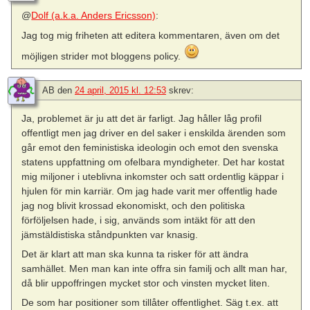
@
Dolf (a.k.a. Anders Ericsson)
:
Jag tog mig friheten att editera kommentaren, även om det
möjligen strider mot bloggens policy.
AB
den
24 april, 2015 kl. 12:53
skrev:
Ja, problemet är ju att det är farligt. Jag håller låg profil
offentligt men jag driver en del saker i enskilda ärenden som
går emot den feministiska ideologin och emot den svenska
statens uppfattning om ofelbara myndigheter. Det har kostat
mig miljoner i uteblivna inkomster och satt ordentlig käppar i
hjulen för min karriär. Om jag hade varit mer offentlig hade
jag nog blivit krossad ekonomiskt, och den politiska
förföljelsen hade, i sig, används som intäkt för att den
jämstäldistiska ståndpunkten var knasig.
Det är klart att man ska kunna ta risker för att ändra
samhället. Men man kan inte offra sin familj och allt man har,
då blir uppoffringen mycket stor och vinsten mycket liten.
De som har positioner som tillåter offentlighet. Säg t.ex. att