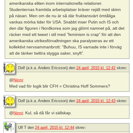
amerikanska eliten inom internationella relationer.
Studenternas framtida arbetsplatser kräver rejält med skinn
på näsan. Men om de nu är så där fruktansvärt ömtåliga
vankas mörka tider för USA. Snabbt inser Putin och IS och
den där figuren i Nordkorea som jag glömt namnet på, att det
räcker med ett tweet i stil med ”feminism is crap” för att den
amerikanska utrikesförvaltningen ska paralyseras av ett
kollektivt nervsammanbrott: ”Buhuu, IS varnade inte i förväg
att de tänker twittra stygga saker, snyft”.
Dolf (a.k.a. Anders Ericsson)
den
24 april, 2015 kl. 12:42
skrev:
@
Ninni
:
Med vad för logik blir CFH = Christina Hoff Sommers?
Dolf (a.k.a. Anders Ericsson)
den
24 april, 2015 kl. 12:43
skrev:
@
Ninni
: Kul, så då får vi sällskap.
Ulf T
den
24 april, 2015 kl. 12:44
skrev: