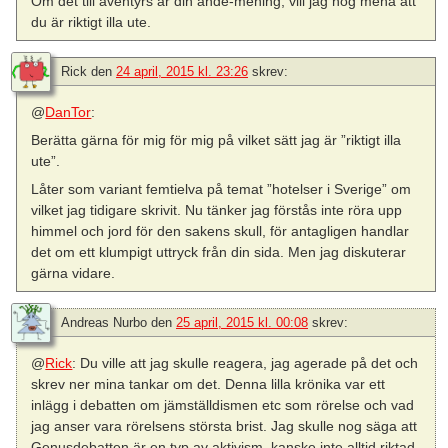
Om det till äventyrs är din ande-mening, vill jag nog mena att
du är riktigt illa ute.
Rick
den
24 april, 2015 kl. 23:26
skrev:
@
DanTor
:
Berätta gärna för mig för mig på vilket sätt jag är ”riktigt illa
ute”.
Låter som variant femtielva på temat ”hotelser i Sverige” om
vilket jag tidigare skrivit. Nu tänker jag förstås inte röra upp
himmel och jord för den sakens skull, för antagligen handlar
det om ett klumpigt uttryck från din sida. Men jag diskuterar
gärna vidare.
Andreas Nurbo
den
25 april, 2015 kl. 00:08
skrev:
@
Rick
: Du ville att jag skulle reagera, jag agerade på det och
skrev ner mina tankar om det. Denna lilla krönika var ett
inlägg i debatten om jämställdismen etc som rörelse och vad
jag anser vara rörelsens största brist. Jag skulle nog säga att
Genusdebatten är en typ av aktivism, kanske inte alltid riktad