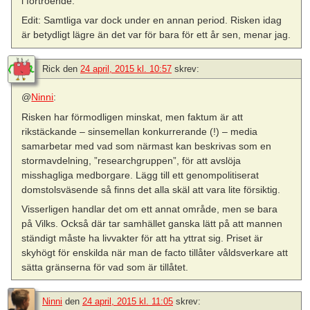
i förtroende.
Edit: Samtliga var dock under en annan period. Risken idag
är betydligt lägre än det var för bara för ett år sen, menar jag.
Rick
den
24 april, 2015 kl. 10:57
skrev:
@
Ninni
:
Risken har förmodligen minskat, men faktum är att
rikstäckande – sinsemellan konkurrerande (!) – media
samarbetar med vad som närmast kan beskrivas som en
stormavdelning, ”researchgruppen”, för att avslöja
misshagliga medborgare. Lägg till ett genompolitiserat
domstolsväsende så finns det alla skäl att vara lite försiktig.
Visserligen handlar det om ett annat område, men se bara
på Vilks. Också där tar samhället ganska lätt på att mannen
ständigt måste ha livvakter för att ha yttrat sig. Priset är
skyhögt för enskilda när man de facto tillåter våldsverkare att
sätta gränserna för vad som är tillåtet.
Ninni
den
24 april, 2015 kl. 11:05
skrev: