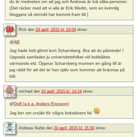
du är medveten om att jag och Andreas är två olika personer.
(Det räcker med att vi alla är Erik Wedin, som en kvinnlig
bloggare så sinnrikt har kommit fram till.)
Rick
den
24 april, 2015 kl. 14:04
skrev:
@
AB
:
Jag hade helt glömt bort Scharnberg. Bra att du påminde! I
Uppsala samlades ju universitetsfolket vid bokbålets
värmande eld. Öppnar Scharnberg munnen en gång till är
jag rädd för att det är han själv som kommer att brännas på
bål.
michael
den
24 april, 2015 kl. 14:24
skrev:
@
Dolf (a.k.a. Anders Ericsson)
:
Jag ber om ursäkt för några bokstävers fel
Andreas Nurbo
den
24 april, 2015 kl. 15:56
skrev: