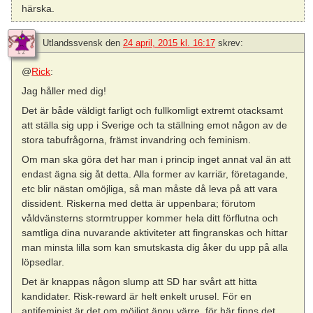
härska.
Utlandssvensk
den
24 april, 2015 kl. 16:17
skrev:
@
Rick
:
Jag håller med dig!
Det är både väldigt farligt och fullkomligt extremt otacksamt
att ställa sig upp i Sverige och ta ställning emot någon av de
stora tabufrågorna, främst invandring och feminism.
Om man ska göra det har man i princip inget annat val än att
endast ägna sig åt detta. Alla former av karriär, företagande,
etc blir nästan omöjliga, så man måste då leva på att vara
dissident. Riskerna med detta är uppenbara; förutom
våldvänsterns stormtrupper kommer hela ditt förflutna och
samtliga dina nuvarande aktiviteter att fingranskas och hittar
man minsta lilla som kan smutskasta dig åker du upp på alla
löpsedlar.
Det är knappas någon slump att SD har svårt att hitta
kandidater. Risk-reward är helt enkelt urusel. För en
antifeminist är det om möjligt ännu värre, för här finns det