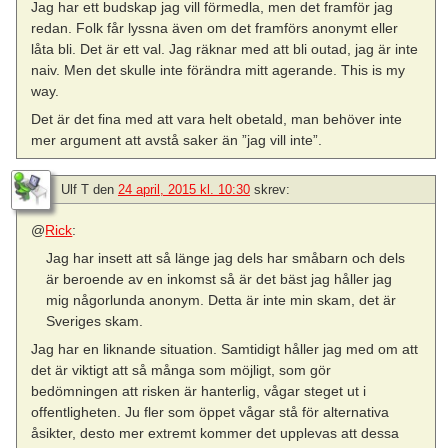
Jag har ett budskap jag vill förmedla, men det framför jag
redan. Folk får lyssna även om det framförs anonymt eller
låta bli. Det är ett val. Jag räknar med att bli outad, jag är inte
naiv. Men det skulle inte förändra mitt agerande. This is my
way.
Det är det fina med att vara helt obetald, man behöver inte
mer argument att avstå saker än ”jag vill inte”.
Ulf T
den
24 april, 2015 kl. 10:30
skrev:
@
Rick
:
Jag har insett att så länge jag dels har småbarn och dels
är beroende av en inkomst så är det bäst jag håller jag
mig någorlunda anonym. Detta är inte min skam, det är
Sveriges skam.
Jag har en liknande situation. Samtidigt håller jag med om att
det är viktigt att så många som möjligt, som gör
bedömningen att risken är hanterlig, vågar steget ut i
offentligheten. Ju fler som öppet vågar stå för alternativa
åsikter, desto mer extremt kommer det upplevas att dessa