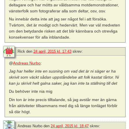
deltagare och har mötts av våldsamma motdemonstrationer,
vänsterfolk som fotograferar alla som deltar, osv, osv.
Nu innebär detta inte att jag ser något fel i att försöka.
Tvärtom, det är modigt och hedervärt. Men var väl medveten
om den betydande risken att det blir kännbara och otrevliga
konsekvenser för alla inblandade.
Rick
den
24 april, 2015 kl. 17:43
skrev:
@
Andreas Nurbo
:
Jag har heller inte en susning om vad det är ni säger er ha
skrivit som väckt sådan uppståndelse att folk kastat tårtor. Ni
kan ju skrivit helt galna saker, jag kan inte ta ställning till det
Du behöver inte nia mig
Din ton är inte precis tilltalande, så jag avstår mer än gärna
från aktiviteter tillsammans med dig så länge tonläget förblir
så där högt.
Andreas Nurbo
den
24 april, 2015 kl. 18:47
skrev: