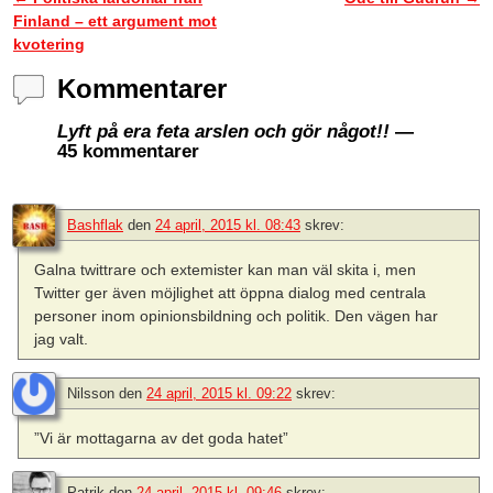
Inläggsnavigering
Finland – ett argument mot
kvotering
Kommentarer
Lyft på era feta arslen och gör något!!
—
45 kommentarer
Bashflak
den
24 april, 2015 kl. 08:43
skrev:
Galna twittrare och extemister kan man väl skita i, men
Twitter ger även möjlighet att öppna dialog med centrala
personer inom opinionsbildning och politik. Den vägen har
jag valt.
Nilsson
den
24 april, 2015 kl. 09:22
skrev:
”Vi är mottagarna av det goda hatet”
Patrik
den
24 april, 2015 kl. 09:46
skrev: