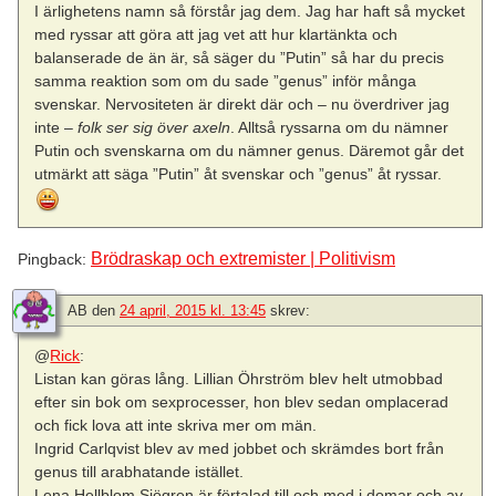
I ärlighetens namn så förstår jag dem. Jag har haft så mycket
med ryssar att göra att jag vet att hur klartänkta och
balanserade de än är, så säger du ”Putin” så har du precis
samma reaktion som om du sade ”genus” inför många
svenskar. Nervositeten är direkt där och – nu överdriver jag
inte –
folk ser sig över axeln
. Alltså ryssarna om du nämner
Putin och svenskarna om du nämner genus. Däremot går det
utmärkt att säga ”Putin” åt svenskar och ”genus” åt ryssar.
Brödraskap och extremister | Politivism
Pingback:
AB
den
24 april, 2015 kl. 13:45
skrev:
@
Rick
:
Listan kan göras lång. Lillian Öhrström blev helt utmobbad
efter sin bok om sexprocesser, hon blev sedan omplacerad
och fick lova att inte skriva mer om män.
Ingrid Carlqvist blev av med jobbet och skrämdes bort från
genus till arabhatande istället.
Lena Hellblom Sjögren är förtalad till och med i domar och av