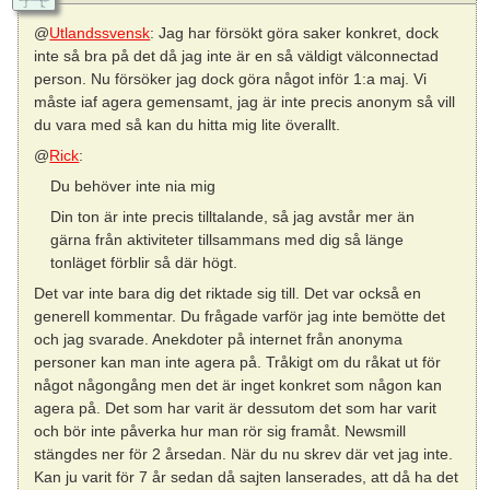
@
Utlandssvensk
: Jag har försökt göra saker konkret, dock
inte så bra på det då jag inte är en så väldigt välconnectad
person. Nu försöker jag dock göra något inför 1:a maj. Vi
måste iaf agera gemensamt, jag är inte precis anonym så vill
du vara med så kan du hitta mig lite överallt.
@
Rick
:
Du behöver inte nia mig
Din ton är inte precis tilltalande, så jag avstår mer än
gärna från aktiviteter tillsammans med dig så länge
tonläget förblir så där högt.
Det var inte bara dig det riktade sig till. Det var också en
generell kommentar. Du frågade varför jag inte bemötte det
och jag svarade. Anekdoter på internet från anonyma
personer kan man inte agera på. Tråkigt om du råkat ut för
något någongång men det är inget konkret som någon kan
agera på. Det som har varit är dessutom det som har varit
och bör inte påverka hur man rör sig framåt. Newsmill
stängdes ner för 2 årsedan. När du nu skrev där vet jag inte.
Kan ju varit för 7 år sedan då sajten lanserades, att då ha det