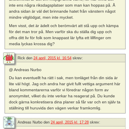
inte ens några riksdagsplatser som man kan hoppas på. Å
andra sidan är väl det brinnande hatet från vänstern något
mindre vitglödgat, men inte mycket.
Men visst, det är ädelt och berömvärt att stå upp och kämpa
för det man tror på. Men varför ska du ställa dig upp och
offra ditt liv för folk som knappast lär lyfta ett lillfinger om
media lyckas krossa dig?
Rick
den
24 april, 2015 kl. 16:54
skrev:
@ Andreas Nurbo
Du kan eventuellt ha rätt i sak, men tonläget från din sida är
lite väl högt. Jag och andra har givit fullt vettiga argument här
bland kommentarerna varför vi föredrar någon form av
anonymitet, vilket du inte verkar ha reagerat på. Du kunde
dock gärna konkretisera dina planer så får var och en själv ta
ställning till huruvida den vägen verkar framkomlig.
Andreas Nurbo
den
24 april, 2015 kl. 17:28
skrev: