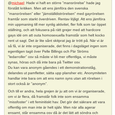
@
michael
: Hade vi haft en större ”mansrörelse” hade jag
förstått kritiken. Men att ens jämföra den svenska
”mansrörelsen” eller ”jämställdiströrelsen” med gayrörelsen
framtår som starkt överdriven. Rentav löjligt. Att ens jämföra
min uppmaning till mer synlig aktivitet, fler folk som tar öppet
ställning, och att fokusera på rätt grejer med att hardcore
gays idé om att outa homosexuella framstår som helt kocko
rent ut sagt. Det är lite sånt skitprat jag är trött på. När vi är
så få, vi är inte organiserade, det finns i dagsläget ingen som
egentligen tagit över Pelle Billings och Pär Ströms
”ledarroller” osv så måste vi bli mer offentliga, vi måste
synas, höras och då inte bara på Twitter osv.
Du kan vara anonym gåendes i ett demonstrationståg,
delandes ut pamfletter, sätta upp plansher etc. Anonymiteten
handlar inte bara om att ens namn syns utan att rörelsen i
stort också är ”anonym”.
Och till er andra, hela grejen är ju att om vi är organiserade,
om vi är flera, då framstår folk inte som ensamma
”missfoster” i ett feminitiskt hav. Det gör det säkrare att vara
offentlig om man inte är helt själv. Men när alla agerar
ensamt, står ensamma osv då är det lätt att söndra och