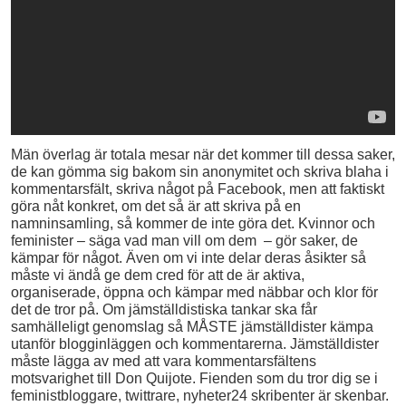
Män överlag är totala mesar när det kommer till dessa saker,
de kan gömma sig bakom sin anonymitet och skriva blaha i
kommentarsfält, skriva något på Facebook, men att faktiskt
göra nåt konkret, om det så är att skriva på en
namninsamling, så kommer de inte göra det. Kvinnor och
feminister – säga vad man vill om dem – gör saker, de
kämpar för något. Även om vi inte delar deras åsikter så
måste vi ändå ge dem cred för att de är aktiva,
organiserade, öppna och kämpar med näbbar och klor för
det de tror på. Om jämställdistiska tankar ska får
samhälleligt genomslag så MÅSTE jämställdister kämpa
utanför blogginläggen och kommentarerna. Jämställdister
måste lägga av med att vara kommentarsfältens
motsvarighet till Don Quijote. Fienden som du tror dig se i
feministbloggare, twittrare, nyheter24 skribenter är skenbar.