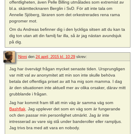
offentligheten, även Pelle Billing utmålades som extremist av
bl.a. skämttecknaren Berglin i SvD. För att inte tala om
Annelie Sjöberg, läraren som det orkestrerades rena rama
pogromer mot.
Om du Andreas befinner dig i den lyckliga sitsen att du kan ta
dig ton utan att din familj far illa, så är jag nästan avundsjuk
på dig.
Ninni
den
24 april, 2015 kl. 10:29
skrev:
Jag har övervägt frågan mycket senaste tiden. Ursprungligen
var mitt val av anonymitet att min son inte skulle behöva
betala det offentliga priset av att ha mig som mamma. I dag
är den situationen inte aktuell mer av olika orsaker, därav mitt
grubblande i frågan.
Jag har kommit fram till att min väg är samma väg som
Bashflak
. Jag upplever det som en väg som är fungerande
och den passar min personlighet utmärkt. Jag är inte
intresserad av vare sig stå under banderoller eller rampljus.
Jag trivs bra med att vara en nobody.