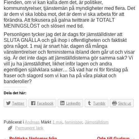
Fienden, om vi kan kalla dem det, är politiker,
kommunstyrelser, tjänstemän på myndigheter med flera. Det
är dem vi ska lobba mot, det är dem vi ska arbeta för att
förändra. Att fokusera på galna twittrare är TOTALT
MENINGSLÖST och slöseri med tid.
Personligen tycker jag det är dags för jämställdister att
SLUTA GNÄLLA och gå ihop i offentligheten och faktiskt
göra något. 1 maj är snart här, dagen då många
vänsterrörelser och feministerna ibland dem går ut och visar
sig. Är det inte dags att jämställdisterna gör samma sak? Vi
vill ju ha jämställdhet, likhet inför lagen och andra
egentligen självklara saker… Så vad har ni för förslag på
fraser och slagord som vi kan ha på våra plakat och
banderoller?
Dela det här:
Twitter
Facebook
LinkedIn
Tumblr
Skriv ut
Publicerat i
Andreas
Märkt
1 maj
,
feminister
,
Jämställdism
Permanent länk
←
Politiska lärdomar från
Ode till Gudrun
→