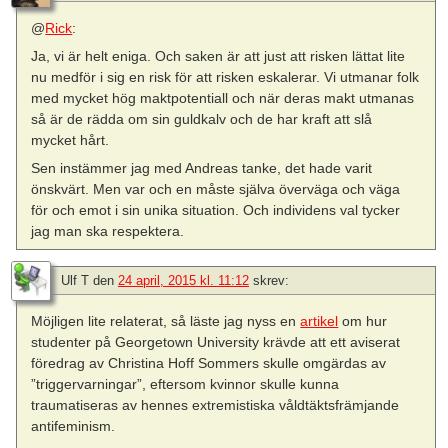
@
Rick
:
Ja, vi är helt eniga. Och saken är att just att risken lättat lite
nu medför i sig en risk för att risken eskalerar. Vi utmanar folk
med mycket hög maktpotentiall och när deras makt utmanas
så är de rädda om sin guldkalv och de har kraft att slå
mycket hårt.
Sen instämmer jag med Andreas tanke, det hade varit
önskvärt. Men var och en måste själva överväga och väga
för och emot i sin unika situation. Och individens val tycker
jag man ska respektera.
Ulf T
den
24 april, 2015 kl. 11:12
skrev:
Möjligen lite relaterat, så läste jag nyss en
artikel
om hur
studenter på Georgetown University krävde att ett aviserat
föredrag av Christina Hoff Sommers skulle omgärdas av
”triggervarningar”, eftersom kvinnor skulle kunna
traumatiseras av hennes extremistiska våldtäktsfrämjande
antifeminism.