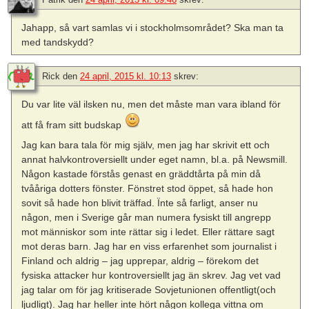
Jahapp, så vart samlas vi i stockholmsområdet? Ska man ta
med tandskydd?
Rick
den
24 april, 2015 kl. 10:13
skrev:
Du var lite väl ilsken nu, men det måste man vara ibland för
att få fram sitt budskap
Jag kan bara tala för mig själv, men jag har skrivit ett och
annat halvkontroversiellt under eget namn, bl.a. på Newsmill.
Någon kastade förstås genast en gräddtårta på min då
tvååriga dotters fönster. Fönstret stod öppet, så hade hon
sovit så hade hon blivit träffad. Ïnte så farligt, anser nu
någon, men i Sverige går man numera fysiskt till angrepp
mot människor som inte rättar sig i ledet. Eller rättare sagt
mot deras barn. Jag har en viss erfarenhet som journalist i
Finland och aldrig – jag upprepar, aldrig – förekom det
fysiska attacker hur kontroversiellt jag än skrev. Jag vet vad
jag talar om för jag kritiserade Sovjetunionen offentligt(och
ljudligt). Jag har heller inte hört någon kollega vittna om