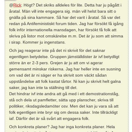
@
Rick
: Högt? Det skriks alldeles för lite. Detta har ju pågått i
åratal. Män vill inte engagera sig. män vill helst bara sitt o
gnälla på sina kammare. Så har det varit i åratal. Så var det
redan på Antifeministiskt forum tiden. Jag har försökt få igång
folk inför internationella mansdagen, har försökt få folk att
skriva på listor mot omskärelse m.m. Det är ju som att simma
i sirap. Kommer ju ingenstans.
Och jag reagerar inte på det ni skrivit för det saknar
egentligen betydelse. Gruppen jämställdister är ivf betydligt
större än er 2-3 pers. Grejen är ju att om vi agerar
gemensamt minskar riskerna. Jag har heller inte en susning
om vad det är ni säger er ha skrivit som väckt sådan
uppståndelse att folk kastat tårtor. Ni kan ju skrivit helt galna
saker, jag kan inte ta ställning till det.
Det hindrar ivf inte andra att gå med i ett demostrationståg,
stå och dela ut pamfletter, sätta upp planscher, skriva till
politiker, riksdagsledamöter osv. Men det kan ju vara så att
folk egentligen inte bryr sig om dessa saker. Inte tillräckligt
iaf. Därför det är så svårt att engagera folk.
Och konkreta planer? Jag har inga konkreta planer. Hela