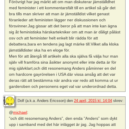
Förövrigt har jag märkt att om man diskuterar jämställdhet
med feminister i ett kommentarsfält till en artikel så går det
bra tills man skriver att man är jämställdist vilket genast
föranleder att feministen lägger ner diskussionen och
försvinner.Jag gissar att det beror på att man inte kan ägna
sig åt feministiska härskartekniker om att man är dåligt påläst
osv och att feminister helt enkelt blir rädda för att
debattera,bara en tendens jag lagt märke till.Vilket alla kloka
jämställdister ska ha en eloge för.
Men för att återgå till artikeln alla ska själva få välja hur man
själv vill framföra sina åsikter anonymt eller inte detta är för
mig självklart,och ditt resonemang Anders påminner en del
om hardcore gayrörelsen i USA där vissa ansåg att det var
deras rätt att bestämma när andra var redo att komma ut ur
garderoben och personens eget val var underordnad detta.
Dolf (a.k.a. Anders Ericsson)
den
24 april, 2015 kl. 14:04
skrev:
@
michael
:
”och ditt resonemang Anders”, den enda ”Anders” som dykt
upp i samband med det här inlägget är jag. Jag hoppas att