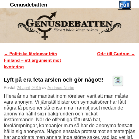
Genusdebatten
Hoppa till huvudinnehåll
Hoppa till sekundärt innehåll
←
Politiska lärdomar från
Ode till Gudrun
→
Inläggsnavigering
Finland – ett argument mot
kvotering
Lyft på era feta arslen och gör något!!
Postat
24 april, 2015
av
Andreas Nurbo
I flera år nu har mantrat inom rörelsen varit att man måste
vara anonym. Vi jämställdister och sympatisörer har låtit
några få personer stå ensamma i rampljuset medan de
anonyma hållit sig i bakgrunden och nickat
instämmande. När de offentliga fått utstå hat,
förolämpningar, kampanjer m.m så har de anonyma fortsatt
hålla sig anonyma. Någon enstaka protest mot en teaterpjäs
har anordnats men annars inga större saker, vad jag vet iaf.