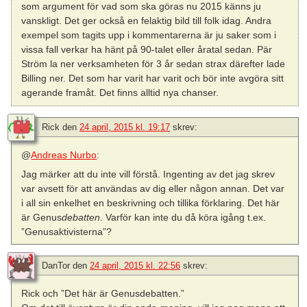
som argument för vad som ska göras nu 2015 känns ju
vanskligt. Det ger också en felaktig bild till folk idag. Andra
exempel som tagits upp i kommentarerna är ju saker som i
vissa fall verkar ha hänt på 90-talet eller åratal sedan. Pär
Ström la ner verksamheten för 3 år sedan strax därefter lade
Billing ner. Det som har varit har varit och bör inte avgöra sitt
agerande framåt. Det finns alltid nya chanser.
Rick
den
24 april, 2015 kl. 19:17
skrev:
@
Andreas Nurbo
:
Jag märker att du inte vill förstå. Ingenting av det jag skrev
var avsett för att användas av dig eller någon annan. Det var
i all sin enkelhet en beskrivning och tillika förklaring. Det här
är Genus
debatten
. Varför kan inte du då köra igång t.ex.
”Genusaktivisterna”?
DanTor
den
24 april, 2015 kl. 22:56
skrev:
Rick och ”Det här är Genusdebatten.”