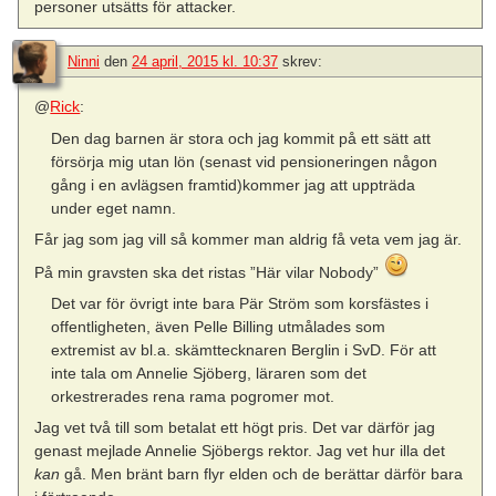
personer utsätts för attacker.
Ninni
den
24 april, 2015 kl. 10:37
skrev:
@
Rick
:
Den dag barnen är stora och jag kommit på ett sätt att
försörja mig utan lön (senast vid pensioneringen någon
gång i en avlägsen framtid)kommer jag att uppträda
under eget namn.
Får jag som jag vill så kommer man aldrig få veta vem jag är.
På min gravsten ska det ristas ”Här vilar Nobody”
Det var för övrigt inte bara Pär Ström som korsfästes i
offentligheten, även Pelle Billing utmålades som
extremist av bl.a. skämttecknaren Berglin i SvD. För att
inte tala om Annelie Sjöberg, läraren som det
orkestrerades rena rama pogromer mot.
Jag vet två till som betalat ett högt pris. Det var därför jag
genast mejlade Annelie Sjöbergs rektor. Jag vet hur illa det
kan
gå. Men bränt barn flyr elden och de berättar därför bara