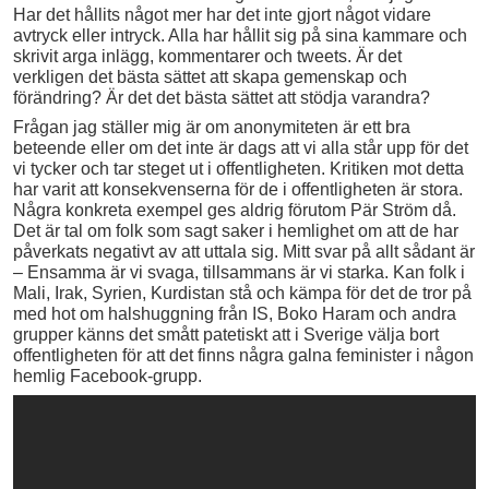
Har det hållits något mer har det inte gjort något vidare
avtryck eller intryck. Alla har hållit sig på sina kammare och
skrivit arga inlägg, kommentarer och tweets. Är det
verkligen det bästa sättet att skapa gemenskap och
förändring? Är det det bästa sättet att stödja varandra?
Frågan jag ställer mig är om anonymiteten är ett bra
beteende eller om det inte är dags att vi alla står upp för det
vi tycker och tar steget ut i offentligheten. Kritiken mot detta
har varit att konsekvenserna för de i offentligheten är stora.
Några konkreta exempel ges aldrig förutom Pär Ström då.
Det är tal om folk som sagt saker i hemlighet om att de har
påverkats negativt av att uttala sig. Mitt svar på allt sådant är
– Ensamma är vi svaga, tillsammans är vi starka. Kan folk i
Mali, Irak, Syrien, Kurdistan stå och kämpa för det de tror på
med hot om halshuggning från IS, Boko Haram och andra
grupper känns det smått patetiskt att i Sverige välja bort
offentligheten för att det finns några galna feminister i någon
hemlig Facebook-grupp.