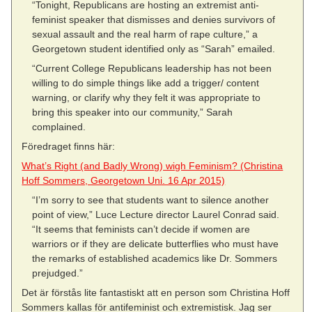
“Tonight, Republicans are hosting an extremist anti-
feminist speaker that dismisses and denies survivors of
sexual assault and the real harm of rape culture,” a
Georgetown student identified only as “Sarah” emailed.
“Current College Republicans leadership has not been
willing to do simple things like add a trigger/ content
warning, or clarify why they felt it was appropriate to
bring this speaker into our community,” Sarah
complained.
Föredraget finns här:
What’s Right (and Badly Wrong) wigh Feminism? (Christina
Hoff Sommers, Georgetown Uni. 16 Apr 2015)
“I’m sorry to see that students want to silence another
point of view,” Luce Lecture director Laurel Conrad said.
“It seems that feminists can’t decide if women are
warriors or if they are delicate butterflies who must have
the remarks of established academics like Dr. Sommers
prejudged.”
Det är förstås lite fantastiskt att en person som Christina Hoff
Sommers kallas för antifeminist och extremistisk. Jag ser