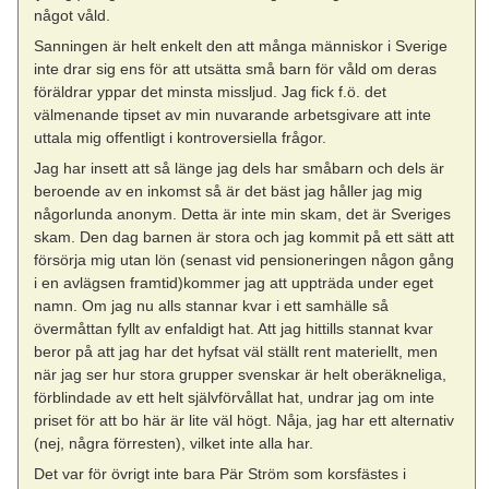
något våld.
Sanningen är helt enkelt den att många människor i Sverige
inte drar sig ens för att utsätta små barn för våld om deras
föräldrar yppar det minsta missljud. Jag fick f.ö. det
välmenande tipset av min nuvarande arbetsgivare att inte
uttala mig offentligt i kontroversiella frågor.
Jag har insett att så länge jag dels har småbarn och dels är
beroende av en inkomst så är det bäst jag håller jag mig
någorlunda anonym. Detta är inte min skam, det är Sveriges
skam. Den dag barnen är stora och jag kommit på ett sätt att
försörja mig utan lön (senast vid pensioneringen någon gång
i en avlägsen framtid)kommer jag att uppträda under eget
namn. Om jag nu alls stannar kvar i ett samhälle så
övermåttan fyllt av enfaldigt hat. Att jag hittills stannat kvar
beror på att jag har det hyfsat väl ställt rent materiellt, men
när jag ser hur stora grupper svenskar är helt oberäkneliga,
förblindade av ett helt självförvållat hat, undrar jag om inte
priset för att bo här är lite väl högt. Nåja, jag har ett alternativ
(nej, några förresten), vilket inte alla har.
Det var för övrigt inte bara Pär Ström som korsfästes i