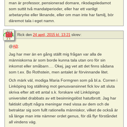
man är professor, pensionerad domare, riksdagsledamot
som suttit två mandatperioder, eller har ett vanligt
arbetaryrke eller liknande, eller om man inte har familj, bör
däremot tala i eget namn.
Rick
den
24 april, 2015 kl. 13:21
skrev:
@
AB
:
Jag har mer än en gång ställt mig frågan var alla de
människorna är som borde kunna tala utan oro för sin
inkomst eller småbarn…. Okej, jag vet att det finns sådana
som t.ex. Bo Rothstein, men antalet är förvinnande litet.
Och märk väl, modiga Maria Formgren som på bl.a. Corren i
Linköping tog ställning mot genusvansinnet fick lov att sluta
skriva efter att ett antal s.k. forskare vid Linköpings
universitet drabbats av ett besinningslöst hatutbrott. Jag har
faktiskt utbytt några meningar med vissa av dem och de
betraktar sig som fullt rationella människor, vilket de också är
så länge man inte nämner ordet genus, för då flyr förståndet
all vindens väg.