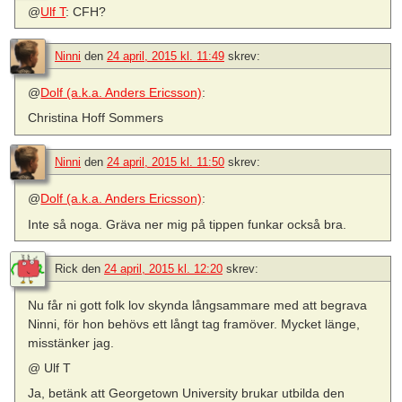
@
Ulf T
: CFH?
Ninni
den
24 april, 2015 kl. 11:49
skrev:
@
Dolf (a.k.a. Anders Ericsson)
:
Christina Hoff Sommers
Ninni
den
24 april, 2015 kl. 11:50
skrev:
@
Dolf (a.k.a. Anders Ericsson)
:
Inte så noga. Gräva ner mig på tippen funkar också bra.
Rick
den
24 april, 2015 kl. 12:20
skrev:
Nu får ni gott folk lov skynda långsammare med att begrava
Ninni, för hon behövs ett långt tag framöver. Mycket länge,
misstänker jag.
@ Ulf T
Ja, betänk att Georgetown University brukar utbilda den