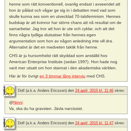
henne som rätt konventionell, ovanlig endast i avseendet att
hon är påläst och vågar ge sig in i debatten med vad som
skulle kunna ses som en utvecklad 70-talsfeminism. Hennes
budskap är att kvinnor har större chans att nå resultat om de
samarbetar. Jag tror att hon är ute och cyklar, och att det
finns några tydliga slutsatser från hennes egen
argumentation som hon av någon anledning inte vill dra.
Alternativt är det en medveten taktik från henne.
CHS är ju hursomhelst rätt skyddad som anställd hos
American Enterprise Institute (sedan 1997). Hon hade nog
varit mer utsatt om hon stannat i den akademiska världen.
Här är för övrigt
en 3 timmar lång intervju
med CHS.
Dolf (a.k.a. Anders Ericsson)
den
24 april, 2015 kl. 11:46
skrev:
@
Ninni
:
Va, ska du ha gravsten. Jävla narcissist.
Dolf (a.k.a. Anders Ericsson)
den
24 april, 2015 kl. 11:47
skrev: