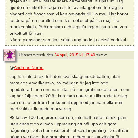
grejen är ju att vi måste agera gemensamt, hjälpas åt. Jag
gjorde en enkel förfrågan i slutet av inlägget om förslag på
slagord och fraser som vi kan använda till 1:a maj. Har börjat
fundera på en pamflett som kan delas ut på 1:a maj. Tre
rubriker skola, föräldraskap och lagstiftningen i stort kan vara
enkelt att få fram.
Några planscher som kan sättas upp hade ju också varit kul.
Utlandssvensk
den
24 april, 2015 kl. 17:40
skrev:
@
Andreas Nurbo
:
Jag har inte direkt följt den svenska genusdebatten, utan
mest den amerikanska, så möjligen är jag inte helt
uppdaterad men om man tittar på immigrationsdebatten, som
jag har följt noga i 20 år, kan man notera att likartade förslag
som du nu för fram har kommit upp med jämna mellanrum
med väldigt liknande motivering.
99 fall av 100 har, precis som du, inte haft någon direkt plan
utan endast en allmän uppmaning att stå upp och göra
någonting. Detta har resulterat i absolut ingenting. De fall där
någon verkligen har organiserat möten har fått väldigt få