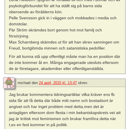
psykologförbundet för att ha ställt sig på barns sida
oberoende av förälderns kön.
Pelle Svensson gick in i väggen och mobbades i media och
domstolar.
Pär Ström skrämdes bort genom hot mot familj och
försörjning.
Max Scharnberg skämdes ut för att han skrev sanningen om
Freud, bortglömda minnen och satanistiska pedofiler.
För att kunna stå upp offentligt måste man ha en position där
de inte kommer åt en. Många engagerade utesluts eftersom
de är företagare, akademiker eller offentliganställda.
michael
den
24 april, 2015 kl. 13:47
skrev:
Jag brukar kommentera tidningsartiklar vilka kräver ens fb
sida får att få detta där både mitt namn och bostadsort är
angivet och har inget problem med detta,men det är
antagligen eftersom dom flesta i min bekantskapskrets vet att
jag är kritisk mot feminismen och brukar framföra detta när
t,ex en fest kommer in på politik.