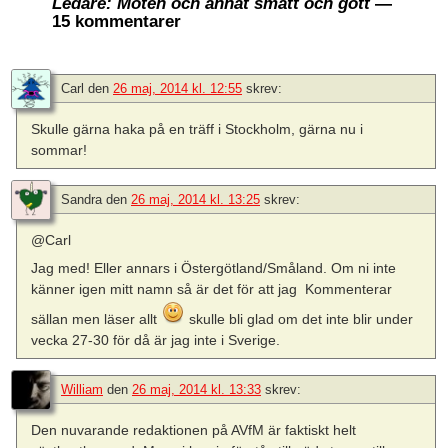
Ledare: Möten och annat smått och gott
—
15 kommentarer
Carl
den
26 maj, 2014 kl. 12:55
skrev:
Skulle gärna haka på en träff i Stockholm, gärna nu i
sommar!
Sandra
den
26 maj, 2014 kl. 13:25
skrev:
@Carl
Jag med! Eller annars i Östergötland/Småland. Om ni inte
känner igen mitt namn så är det för att jag Kommenterar
sällan men läser allt
skulle bli glad om det inte blir under
vecka 27-30 för då är jag inte i Sverige.
William
den
26 maj, 2014 kl. 13:33
skrev:
Den nuvarande redaktionen på AVfM är faktiskt helt