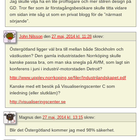
Jag skulle vilja ha en lite proffsigare och mer stilren design på
GD. Tror fler som är förstagångsbesökare skulle titta vidare
om sidan inte såg ut som en privat blogg för de ”närmast
sörjande”.
John Nilsson
den
27 maj, 2014 kl. 11:28
skrev:
Östergötland ligger väl bra till mellan både Stockholm och
västkusten? Den gamla industristaden Norrköping skulle
kanske passa bra, om man ska snegla på AVfM, som lagt sin
konferens i juni i industri/-motorstaden Detroit?
http://www.upplev.norrkoping.se/filer/Industrilandskapet.pdf
Kanske med ett besök på Visualiseringscenter C som
inledning (eller slutkläm)?
http://visualiseringscenter.se
Magnus
den
27 maj, 2014 kl. 13:15
skrev:
Blir det Östergötland kommer jag med 98% säkerhet.