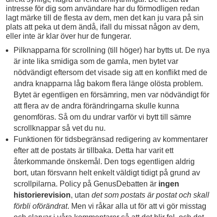
intresse för dig som användare har du förmodligen redan
lagt märke till de flesta av dem, men det kan ju vara på sin
plats att peka ut dem ändå, ifall du missat någon av dem,
eller inte är klar över hur de fungerar.
Pilknapparna för scrollning (till höger) har bytts ut. De nya
är inte lika smidiga som de gamla, men bytet var
nödvändigt eftersom det visade sig att en konflikt med de
andra knapparna låg bakom flera länge olösta problem.
Bytet är egentligen en försämring, men var nödvändigt för
att flera av de andra förändringarna skulle kunna
genomföras. Så om du undrar varför vi bytt till sämre
scrollknappar så vet du nu.
Funktionen för tidsbegränsad redigering av kommentarer
efter att de postats är tillbaka. Detta har varit ett
återkommande önskemål. Den togs egentligen aldrig
bort, utan försvann helt enkelt väldigt tidigt på grund av
scrollpilarna. Policy på GenusDebatten är
ingen
historierevision
, utan
det som postats är postat och skall
förbli oförändrat
. Men vi råkar alla ut för att vi gör misstag