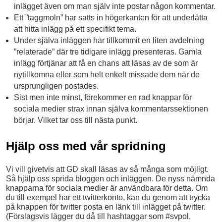
inlägget även om man själv inte postar någon kommentar.
Ett ”taggmoln” har satts in högerkanten för att underlätta
att hitta inlägg på ett specifikt tema.
Under själva inläggen har tillkommit en liten avdelning
”relaterade” där tre tidigare inlägg presenteras. Gamla
inlägg förtjänar att få en chans att läsas av de som är
nytillkomna eller som helt enkelt missade dem när de
ursprungligen postades.
Sist men inte minst, förekommer en rad knappar för
sociala medier strax innan själva kommentarssektionen
börjar. Vilket tar oss till nästa punkt.
Hjälp oss med vår spridning
Vi vill givetvis att GD skall läsas av så många som möjligt.
Så hjälp oss sprida bloggen och inläggen. De nyss nämnda
knapparna för sociala medier är användbara för detta. Om
du till exempel har ett twitterkonto, kan du genom att trycka
på knappen för twitter posta en länk till inlägget på twitter.
(Förslagsvis lägger du då till hashtaggar som #svpol,