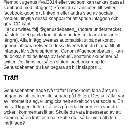
#fempol, #genus #val2014 eller vad som kan tänkas passa i
samband med inlägget.) Så om du är ansluten till twitter,
facebook, google+, linkedin eller andra slag av sociala
medier, utnyttja dessa knappar för att sprida inläggen och
göra GD känt.
Har du twitter, följ @genusdebatten_ (notera understrecket
på slutet, det gamla kontot utan understreck används inte
längre). Alla inlägg tweetas automatiskt ut på det kontot,
genom att bara retweeta dessa tweets kan du hjälpa till att
inlägget får större spridning. Genom @genusdebatten_ kan
du också hitta de flesta av GenusDebattens skribenter på
twitter. Det finns också en sluten facebookgrupp för
Genusdebatten du kan begära att bli insläppt till.
Träff
Genusdebatten hade två träffar i Stockholm förra året, en i
början av juli, och en lite senare på hösten. Dessa träffar var
av informellt slag, vi umgicks helt enkelt och var sociala. En
ny träff ligger i luften. Låt oss på redaktionen veta vad du
tycker i kommentarsfältet. Skulle du vara intresserad av att
komma på en träff, och när skulle du i så fall vilja att den
inträffade?