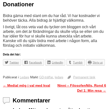
Donationer
Bidra gärna med slant om du har råd. Vi har kostnader vi
behöver täcka. Alla bidrag är hjärtligt välkomna.
I övrigt, låt oss veta vad du tycker om bloggen och vårt
arbete, om det är förändringar du skulle vilja se eller om du
har idéer för hur vi skulle kunna utveckla vårt arbete.
Kanske vill du själv bidra med arbete i någon form, alla
förslag och initiativ välkomnas.
Dela det här:
Twitter
Facebook
LinkedIn
Tumblr
Skriv ut
Publicerat i
Ledare
Märkt
GD-träffar
,
ledare
Permanent länk
←
Medial mög i val med kval
Ninni – FilosofenNils, Rond 6
Inläggsnavigering
Del 1: Min resa
→
Kommentarer