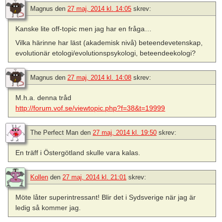
Magnus
den
27 maj, 2014 kl. 14:05
skrev:
Kanske lite off-topic men jag har en fråga…
Vilka härinne har läst (akademisk nivå) beteendevetenskap,
evolutionär etologi/evolutionspsykologi, beteendeekologi?
Magnus
den
27 maj, 2014 kl. 14:08
skrev:
M.h.a. denna tråd
http://forum.vof.se/viewtopic.php?f=38&t=19999
The Perfect Man
den
27 maj, 2014 kl. 19:50
skrev:
En träff i Östergötland skulle vara kalas.
Kollen
den
27 maj, 2014 kl. 21:01
skrev:
Möte låter superintressant! Blir det i Sydsverige när jag är
ledig så kommer jag.