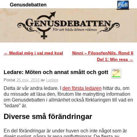
Genusdebatten
Hoppa till huvudinnehåll
Hoppa till sekundärt innehåll
←
Medial mög i val med kval
Ninni – FilosofenNils, Rond 6
Inläggsnavigering
Del 1: Min resa
→
Ledare: Möten och annat smått och gott
Postat
26 maj, 2014
av
Ledare
Detta är vår andra ledare. I
den första ledaren
hittar du, om
du missade att läsa den, förutom lite matnytting information
om Genusdebatten i allmänhet också förklaringen till vad en
”ledare” är.
Diverse små förändringar
En del förändringar är under huven och inte något som är
direkt synligt, några är rena omflyttningar. De flesta av