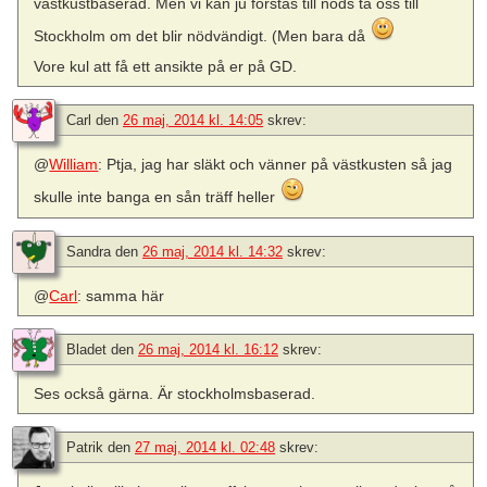
västkustbaserad. Men vi kan ju förstås till nöds ta oss till
Stockholm om det blir nödvändigt. (Men bara då
Vore kul att få ett ansikte på er på GD.
Carl
den
26 maj, 2014 kl. 14:05
skrev:
@
William
: Ptja, jag har släkt och vänner på västkusten så jag
skulle inte banga en sån träff heller
Sandra
den
26 maj, 2014 kl. 14:32
skrev:
@
Carl
: samma här
Bladet
den
26 maj, 2014 kl. 16:12
skrev:
Ses också gärna. Är stockholmsbaserad.
Patrik
den
27 maj, 2014 kl. 02:48
skrev: