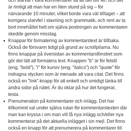
och slarvar i våra kommentarer så att det blir fel, och det
är rimligt att man har en liten stund på sig – för
närvarande 10 minuter, vilket borde vara väl tilltaget – att
korrigera slarvfel i stavning och grammatik, och rent av ta
bort innehållet helt om själva postningen av kommentaren
skedde genom misstag.
Knappar för formatering av kommentarstext är tillbaka.
Också de försvann tidigt på grund av scrollpilarna. Nu
finns knappar på översidan av kommentarsfönstret som
gör det lätt att formatera text. Knappen ”b” är för fetstil
(eng. ”bold”), ”i” för kursiv (eng. ”italics”) och ”quote” för
indragna stycken som är menade att vara citat. Det finns
också en ”link”-knapp för att enkelt och smidigt länka till
andra sidor på nätet. Är du oklar på hur det fungerar,
testa.
Prenumeration på kommentarer och inlägg. Det har
tillkommit val under själva rutan för kommentarstexten där
man kan kryssa i om man vill få nya inlägg och/eller nya
kommenterar på det aktuella inlägget i sin mejl. Det finns
också en knapp för att prenumerera på kommentarer till