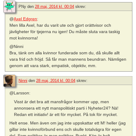
PNy
den
28 maj, 2014 kl. 00:04
skrev:
@
Axel Edgren
:
Men lilla Axel, har du varit ute och gjort orättvisor och
jävligheter för tjejerna nu igen! Du måste sluta vara taskig
mot kvinnorna!
@Ninni
Bra, tänk om alla kvinnor funderade som du, då skulle allt
vara frid och fröjd. Så får man mannens beundran. Nämligen
genom att vara stark, empatisk, objektiv, mm.
Ninni
den
28 maj, 2014 kl. 00:04
skrev:
@Larsson:
Visst är det bra att mansfrågor kommer upp, men
annonsera ett nytt manspolitiskt parti i Nyheter24? Nä!
Redan ett initiativ! är ett för mycket. På tok för mycket.
Helt ense. Men även om jag inte uppskattar ett M! heller (jag
gillar inte kvinnoförbund ens och skulle totalvägra för egen
del. Som politiker är man politiker. Punkt. Kön är helt