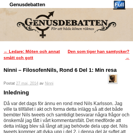
Genusdebatten
Hoppa till huvudinnehåll
Hoppa till sekundärt innehåll
←
Ledare: Möten och annat
Den som tiger han samtycker?
Inläggsnavigering
smått och gott
→
Ninni – FilosofenNils, Rond 6 Del 1: Min resa
Postat
27 maj, 2014
av
Ninni
Inledning
Då var det dags för ännu en rond med Nils Karlsson. Jag
ville ta tillfället i akt och forma detta inlägg så att det både
bemöter Nils tweets och samtidigt besvarar några frågor och
önskemål jag fått i vårt kommentarsfält. Det medförde att
detta inlägg blev så långt att jag behövde dela upp det. Nils
tweets kommer att dyka upp i del 2, i denna del är syftet att