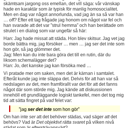
skämtsam jargong oss emellan, det vill säga: vår vänskap
hade en karaktär som är typisk för manlig homosocialitet.
Men en dag var något annorlunda, vad jag än sa så var han
…
off?
Efter ett tag frågade jag honom om något var fel och
han svarade att det var ”strul hemma” och han berättade om
strulet i en dialog som var ungefär så här:
Han: Jag hade missat att städa. Hon blev skitsur. Jag vet jag
borde bättra mig, jag försöker … men … jag ser det inte som
hon gör, så jag glömmer det.
Jag: Men kan du inte bara göra det till en rutin, där du
liksom schemalägger det?
Han: Jo, det kanske jag kan försöka med …
Vi pratade mer om saken, men det är kärnan i samtalet.
Efteråt kunde jag inte släppa det. Delvis för att han var så
nedslagen av det, men framförallt var det för att det fanns
något där som störde mig. Jag kände att diskussionen
innehöll ett grundläggande logiskt tankefel, men det tog mig
tid att sätta fingret på
vad
felet var:
”jag
ser det inte
som hon gör”
Om han inte
ser
att det behöver städas, vad säger
att
det
behövs? Vad är
Det objektivt rätta svaret
på vilken nivå
städat som är eftersträvansvärt?