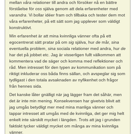
mellan
våra
relationer till andra och försöker nå en bättre
förståelse för
oss
själva genom att dela erfarenheter med
varandra
. Vi bollar idéer fram och tillbaka och tester dem mot
våra erfarenheter, på ett sätt som jag upplever som väldigt
konstruktivt.
Min erfarenhet är att mina kvinnliga vänner ofta på ett
egocentrerat sätt pratar på om
sig
själva, hur
de
mår,
sina
eventuella problem,
sina
sociala relationer med andra, hur
de
har det på jobbet etc. Jag är visserligen fullt välkommen att
kommentera vad de säger och komma med reflektioner och
råd. Men intresset för den typen av kommunikation som på
riktigt inkluderar oss båda finns sällan, och avspeglar sig som
tydligast i den totala avsaknaden av nyfikenhet och frågor
från hennes sida.
Det kanske låter gnälligt när jag lägger fram det såhär, men
det är inte min mening. Konsekvensen har givetvis blivit att
jag umgås betydligt mer med mina manliga vänner och
tappar intresset att umgås med de kvinnliga, det ger mig helt
enkelt inte särskilt mycket i längden. Trots att jag i grunden
faktiskt tycker väldigt mycket om många av mina kvinnliga
vänner.