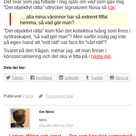
Det svar som jag hittade i mig själv om
vad
som gav mig
”Det objektivt rätta” uttrycker signaturen Nova så
här
:
… alla mina väninnor har så extremt fiffat
hemma, så vad gör man?
”Det objektivt rätta” kom från det kollektiva tvång som finns i
systraskapet, ”så vad gör man”? Men varför
insåg
jag inte
på egen hand att ”mitt rätt” var facit för ”vårt rätt”?
Svaret på den frågan, menar jag, att man finner i
könssocialisering och det ska vi titta på i
nästa del
.
Dela det här:
Twitter
Facebook
LinkedIn
Tumblr
Skriv ut
Publicerat i
Ninni
Permanent länk
Om Ninni
Ninni
Visa alla inlägg av Ninni
←
Ledare: Möten och annat
Den som tiger han samtycker?