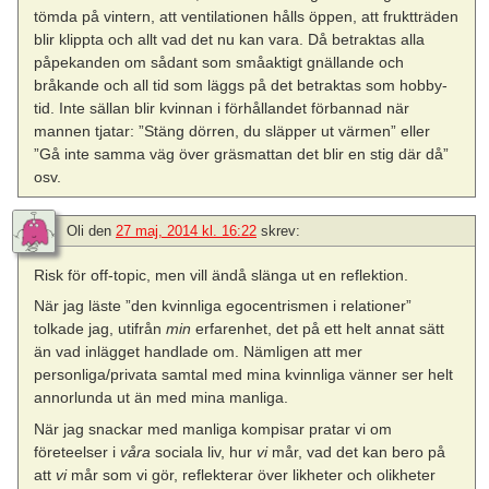
tömda på vintern, att ventilationen hålls öppen, att fruktträden
blir klippta och allt vad det nu kan vara. Då betraktas alla
påpekanden om sådant som småaktigt gnällande och
bråkande och all tid som läggs på det betraktas som hobby-
tid. Inte sällan blir kvinnan i förhållandet förbannad när
mannen tjatar: ”Stäng dörren, du släpper ut värmen” eller
”Gå inte samma väg över gräsmattan det blir en stig där då”
osv.
Oli
den
27 maj, 2014 kl. 16:22
skrev:
Risk för off-topic, men vill ändå slänga ut en reflektion.
När jag läste ”den kvinnliga egocentrismen i relationer”
tolkade jag, utifrån
min
erfarenhet, det på ett helt annat sätt
än vad inlägget handlade om. Nämligen att mer
personliga/privata samtal med mina kvinnliga vänner ser helt
annorlunda ut än med mina manliga.
När jag snackar med manliga kompisar pratar vi om
företeelser i
våra
sociala liv, hur
vi
mår, vad det kan bero på
att
vi
mår som vi gör, reflekterar över likheter och olikheter