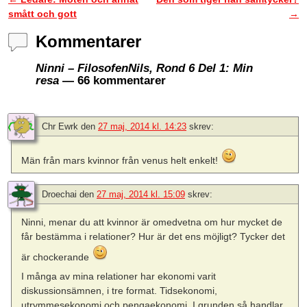
Inläggsnavigering
smått och gott
→
Kommentarer
Ninni – FilosofenNils, Rond 6 Del 1: Min
resa
— 66 kommentarer
Chr Ewrk
den
27 maj, 2014 kl. 14:23
skrev:
Män från mars kvinnor från venus helt enkelt!
Droechai
den
27 maj, 2014 kl. 15:09
skrev:
Ninni, menar du att kvinnor är omedvetna om hur mycket de
får bestämma i relationer? Hur är det ens möjligt? Tycker det
är chockerande
I många av mina relationer har ekonomi varit
diskussionsämnen, i tre format. Tidsekonomi,
utrymmesekonomi och pengaekonomi. I grunden så handlar