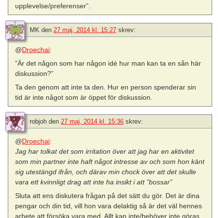
upplevelse/preferenser”.
MK
den
27 maj, 2014 kl. 15:27
skrev:
@
Droechai
:
”Är det någon som har någon idé hur man kan ta en sån här
diskussion?”
Ta den genom att inte ta den. Hur en person spenderar sin
tid är inte något som är öppet för diskussion.
robjoh
den
27 maj, 2014 kl. 15:36
skrev:
@
Droechai
:
Jag har tolkat det som irritation över att jag har en aktivitet
som min partner inte haft något intresse av och som hon känt
sig utestängd ifrån, och därav min chock över att det skulle
vara ett kvinnligt drag att inte ha insikt i att ”bossar”
Sluta att ens diskutera frågan på det sätt du gör. Det är dina
pengar och din tid, vill hon vara delaktig så är det väl hennes
arbete att försöka vara med. Allt kan inte/behöver inte göras