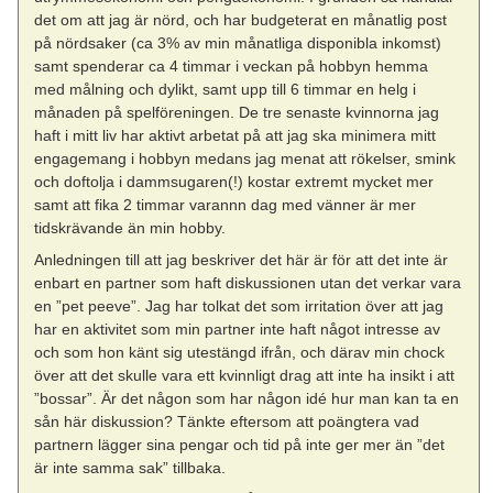
det om att jag är nörd, och har budgeterat en månatlig post
på nördsaker (ca 3% av min månatliga disponibla inkomst)
samt spenderar ca 4 timmar i veckan på hobbyn hemma
med målning och dylikt, samt upp till 6 timmar en helg i
månaden på spelföreningen. De tre senaste kvinnorna jag
haft i mitt liv har aktivt arbetat på att jag ska minimera mitt
engagemang i hobbyn medans jag menat att rökelser, smink
och doftolja i dammsugaren(!) kostar extremt mycket mer
samt att fika 2 timmar varannn dag med vänner är mer
tidskrävande än min hobby.
Anledningen till att jag beskriver det här är för att det inte är
enbart en partner som haft diskussionen utan det verkar vara
en ”pet peeve”. Jag har tolkat det som irritation över att jag
har en aktivitet som min partner inte haft något intresse av
och som hon känt sig utestängd ifrån, och därav min chock
över att det skulle vara ett kvinnligt drag att inte ha insikt i att
”bossar”. Är det någon som har någon idé hur man kan ta en
sån här diskussion? Tänkte eftersom att poängtera vad
partnern lägger sina pengar och tid på inte ger mer än ”det
är inte samma sak” tillbaka.