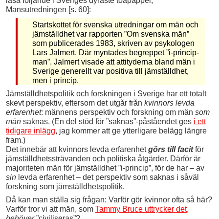
läsa följande i Sveriges dyraste toapapper,
Mansutredningen [s. 60]:
Startskottet för svenska utredningar om män och
jämställdhet var rapporten ”Om svenska män”
som publicerades 1983, skriven av psykologen
Lars Jalmert. Där myntades begreppet ”i-princip-
man”. Jalmert visade att attityderna bland män i
Sverige generellt var positiva till jämställdhet,
men i princip.
Jämställdhetspolitik och forskningen i Sverige har ett totalt
skevt perspektiv, eftersom det utgår från
kvinnors levda
erfarenhet
: männens perspektiv och forskning om män
som
män
saknas. (En del stöd för ”saknas”-påståendet ges
i ett
tidigare inlägg
, jag kommer att ge ytterligare belägg längre
fram.)
Det innebär att kvinnors levda erfarenhet
görs till facit
för
jämställdhetssträvanden och politiska åtgärder. Därför är
majoriteten män för jämställdhet ”i-princip”, för de har – av
sin
levda erfarenhet – det perspektiv som saknas i såväl
forskning som jämställdhetspolitik.
Då kan man ställa sig frågan: Varför gör kvinnor ofta så här?
Varför tror vi att män, som
Tammy Bruce uttrycker det
,
behöver
”civiliseras”?