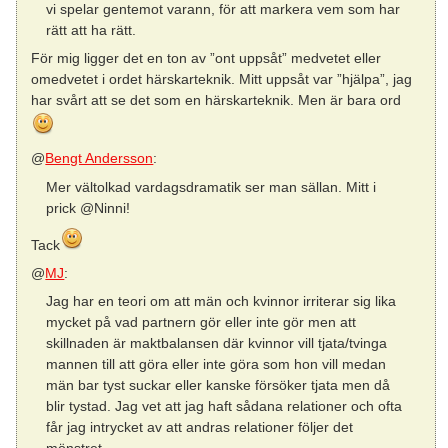
vi spelar gentemot varann, för att markera vem som har
rätt att ha rätt.
För mig ligger det en ton av ”ont uppsåt” medvetet eller
omedvetet i ordet härskarteknik. Mitt uppsåt var ”hjälpa”, jag
har svårt att se det som en härskarteknik. Men är bara ord
@
Bengt Andersson
:
Mer vältolkad vardagsdramatik ser man sällan. Mitt i
prick @Ninni!
Tack
@
MJ
:
Jag har en teori om att män och kvinnor irriterar sig lika
mycket på vad partnern gör eller inte gör men att
skillnaden är maktbalansen där kvinnor vill tjata/tvinga
mannen till att göra eller inte göra som hon vill medan
män bar tyst suckar eller kanske försöker tjata men då
blir tystad. Jag vet att jag haft sådana relationer och ofta
får jag intrycket av att andras relationer följer det