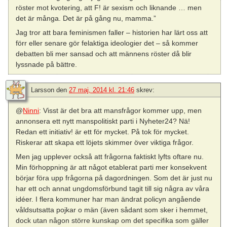
röster mot kvotering, att F! är sexism och liknande … men
det är många. Det är på gång nu, mamma.”
Jag tror att bara feminismen faller – historien har lärt oss att
förr eller senare gör felaktiga ideologier det – så kommer
debatten bli mer sansad och att männens röster då blir
lyssnade på bättre.
Larsson
den
27 maj, 2014 kl. 21:46
skrev:
@
Ninni
: Visst är det bra att mansfrågor kommer upp, men
annonsera ett nytt manspolitiskt parti i Nyheter24? Nä!
Redan ett initiativ! är ett för mycket. På tok för mycket.
Riskerar att skapa ett löjets skimmer över viktiga frågor.
Men jag upplever också att frågorna faktiskt lyfts oftare nu.
Min förhoppning är att något etablerat parti mer konsekvent
börjar föra upp frågorna på dagordningen. Som det är just nu
har ett och annat ungdomsförbund tagit till sig några av våra
idéer. I flera kommuner har man ändrat policyn angående
våldsutsatta pojkar o män (även sådant som sker i hemmet,
dock utan någon större kunskap om det specifika som gäller