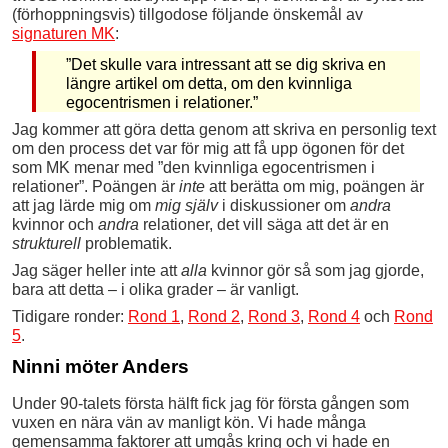
(förhoppningsvis) tillgodose följande önskemål av
signaturen MK
:
”Det skulle vara intressant att se dig skriva en
längre artikel om detta, om den kvinnliga
egocentrismen i relationer.”
Jag kommer att göra detta genom att skriva en personlig text
om den process det var för mig att få upp ögonen för det
som MK menar med ”den kvinnliga egocentrismen i
relationer”. Poängen är
inte
att berätta om mig, poängen är
att jag lärde mig om
mig själv
i diskussioner om
andra
kvinnor och
andra
relationer, det vill säga att det är en
strukturell
problematik.
Jag säger heller inte att
alla
kvinnor gör så som jag gjorde,
bara att detta – i olika grader – är vanligt.
Tidigare ronder:
Rond 1
,
Rond 2
,
Rond 3
,
Rond 4
och
Rond
5
.
Ninni möter Anders
Under 90-talets första hälft fick jag för första gången som
vuxen en nära vän av manligt kön. Vi hade många
gemensamma faktorer att umgås kring och vi hade en