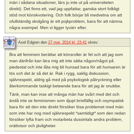
män i sådana situationer, lärs ju inte ut på universiteten
direkt). Det finns ett, vad jag uppfattar, ganska stort folkligt
stöd mot könskvotering. Och folk börjar bli medvetna om att
ofullständig skolgång är ett pojkproblem, bara för att nämna
några exempel. Men vi ligger tyvärr efter.
Axel Edgren
den
27 maj, 2014 kl. 23:41
skrev:
Bra att feminism berättar att könsroller är fel och att jag som
man därifrån kan lära mig att inte sätta någon/något på
piedestal och inte låta mig bli hunsad bara för att hunsaren är
tös och det är så det är. Rak i rygg, saklig diskussion,
självrespekt, aldrig gå med på psykologisk påtryckning eller
återkommande taskigt beteende bara för att jag är snubbe.
Tänk, man kan inse att många män har svårt med det och
ändå inte se feminismen som djupt bristfällig och osympatisk
bara för att den inte direkt försöker lösa problemet med män
som inte har nog med självrespekt *samtidigt* som den redan
försöker lyfta fram och motarbeta dussintals andra problem,
orättvisor och jävligheter.