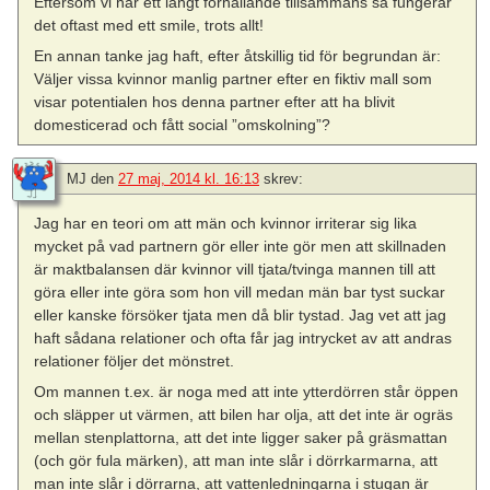
Eftersom vi har ett långt förhållande tillsammans så fungerar
det oftast med ett smile, trots allt!
En annan tanke jag haft, efter åtskillig tid för begrundan är:
Väljer vissa kvinnor manlig partner efter en fiktiv mall som
visar potentialen hos denna partner efter att ha blivit
domesticerad och fått social ”omskolning”?
MJ
den
27 maj, 2014 kl. 16:13
skrev:
Jag har en teori om att män och kvinnor irriterar sig lika
mycket på vad partnern gör eller inte gör men att skillnaden
är maktbalansen där kvinnor vill tjata/tvinga mannen till att
göra eller inte göra som hon vill medan män bar tyst suckar
eller kanske försöker tjata men då blir tystad. Jag vet att jag
haft sådana relationer och ofta får jag intrycket av att andras
relationer följer det mönstret.
Om mannen t.ex. är noga med att inte ytterdörren står öppen
och släpper ut värmen, att bilen har olja, att det inte är ogräs
mellan stenplattorna, att det inte ligger saker på gräsmattan
(och gör fula märken), att man inte slår i dörrkarmarna, att
man inte slår i dörrarna, att vattenledningarna i stugan är