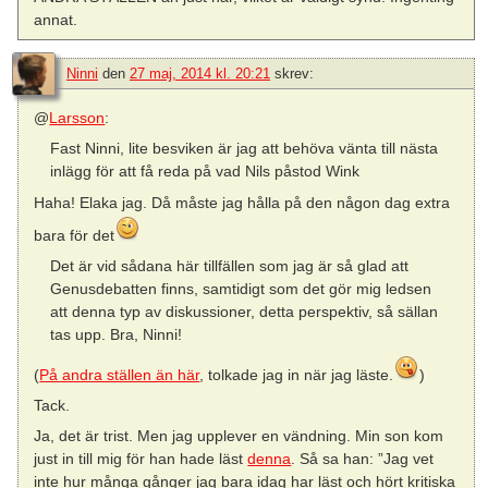
annat.
Ninni
den
27 maj, 2014 kl. 20:21
skrev:
@
Larsson
:
Fast Ninni, lite besviken är jag att behöva vänta till nästa
inlägg för att få reda på vad Nils påstod Wink
Haha! Elaka jag. Då måste jag hålla på den någon dag extra
bara för det
Det är vid sådana här tillfällen som jag är så glad att
Genusdebatten finns, samtidigt som det gör mig ledsen
att denna typ av diskussioner, detta perspektiv, så sällan
tas upp. Bra, Ninni!
(
På andra ställen än här
, tolkade jag in när jag läste.
)
Tack.
Ja, det är trist. Men jag upplever en vändning. Min son kom
just in till mig för han hade läst
denna
. Så sa han: ”Jag vet
inte hur många gånger jag bara idag har läst och hört kritiska