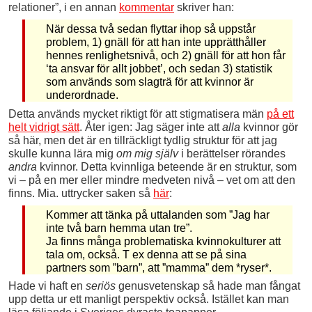
relationer”, i en annan
kommentar
skriver han:
När dessa två sedan flyttar ihop så uppstår
problem, 1) gnäll för att han inte upprätthåller
hennes renlighetsnivå, och 2) gnäll för att hon får
‘ta ansvar för allt jobbet’, och sedan 3) statistik
som används som slagträ för att kvinnor är
underordnade.
Detta används mycket riktigt för att stigmatisera män
på ett
helt vidrigt sätt
. Åter igen: Jag säger inte att
alla
kvinnor gör
så här, men det är en tillräckligt tydlig struktur för att jag
skulle kunna lära mig
om mig själv
i berättelser rörandes
andra
kvinnor. Detta kvinnliga beteende är en struktur, som
vi – på en mer eller mindre medveten nivå – vet om att den
finns. Mia. uttrycker saken så
här
:
Kommer att tänka på uttalanden som ”Jag har
inte två barn hemma utan tre”.
Ja finns många problematiska kvinnokulturer att
tala om, också. T ex denna att se på sina
partners som ”barn”, att ”mamma” dem *ryser*.
Hade vi haft en
seriös
genusvetenskap så hade man fångat
upp detta ur ett manligt perspektiv också. Istället kan man