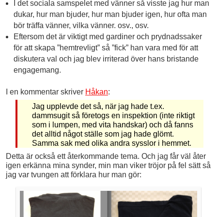
I det sociala samspelet med vänner så visste jag hur man
dukar, hur man bjuder, hur man bjuder igen, hur ofta man
bör träffa vänner, vilka vänner. osv., osv.
Eftersom det är viktigt med gardiner och prydnadssaker
för att skapa ”hemtrevligt” så ”fick” han vara med för att
diskutera val och jag blev irriterad över hans bristande
engagemang.
I en kommentar skriver
Håkan
:
Jag upplevde det så, när jag hade t.ex.
dammsugit så företogs en inspektion (inte riktigt
som i lumpen, med vita handskar) och då fanns
det alltid något ställe som jag hade glömt.
Samma sak med olika andra sysslor i hemmet.
Detta är också ett återkommande tema. Och jag får väl åter
igen erkänna mina synder, min man viker tröjor på fel sätt så
jag var tvungen att förklara hur man gör: