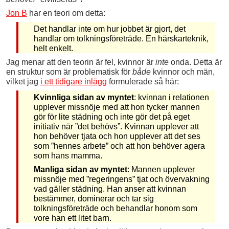
Jon B
har en teori om detta:
Det handlar inte om hur jobbet är gjort, det
handlar om tolkningsföreträde. En härskarteknik,
helt enkelt.
Jag menar att den teorin är fel, kvinnor är
inte
onda. Detta är
en struktur som är problematisk för
både
kvinnor och män,
vilket jag
i ett tidigare inlägg
formulerade så här:
Kvinnliga sidan av myntet
: kvinnan i relationen
upplever missnöje med att hon tycker mannen
gör för lite städning och inte gör det på eget
initiativ när ”det behövs”. Kvinnan upplever att
hon behöver tjata och hon upplever att det ses
som ”hennes arbete” och att hon behöver agera
som hans mamma.
Manliga sidan av myntet
: Mannen upplever
missnöje med ”regeringens” tjat och övervakning
vad gäller städning. Han anser att kvinnan
bestämmer, dominerar och tar sig
tolkningsföreträde och behandlar honom som
vore han ett litet barn.