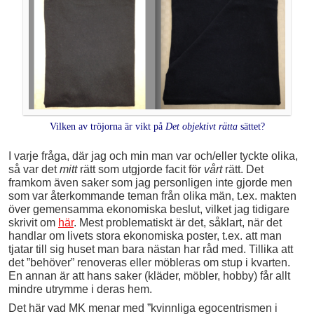
Vilken av tröjorna är vikt på
Det objektivt rätta
sättet?
I varje fråga, där jag och min man var och/eller tyckte olika,
så var det
mitt
rätt som utgjorde facit för
vårt
rätt. Det
framkom även saker som jag personligen inte gjorde men
som var återkommande teman från olika män, t.ex. makten
över gemensamma ekonomiska beslut, vilket jag tidigare
skrivit om
här
. Mest problematiskt är det, såklart, när det
handlar om livets stora ekonomiska poster, t.ex. att man
tjatar till sig huset man bara nästan har råd med. Tillika att
det ”behöver” renoveras eller möbleras om stup i kvarten.
En annan är att hans saker (kläder, möbler, hobby) får allt
mindre utrymme i deras hem.
Det här vad MK menar med ”kvinnliga egocentrismen i