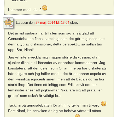
mönstret.
Kommer med i del 2
Larsson
den
27 maj, 2014 kl. 18:04
skrev:
Det är vid sådana här tillfällen som jag är så glad att
Genusdebatten finns, samtidigt som det gör mig ledsen att
denna typ av diskussioner, detta perspektiv, så sällan tas
upp. Bra, Ninni!
Jag vill inte inveckla mig i någon större diskussion, utan
sjunker tillbaka till läsandet av er andras kommentarer. Jag
konstaterar att den delen som Oli är inne på har diskuterats
här tidigare och jag håller med – det är en annan aspekt av
den kvinnliga egocentrismen, men att de båda sidorna hör
starkt ihop. Det finns ett inlägg som Erik skrivit om hur
feminister anser att pojkar/män ”ska lära sig att prata i en
grupp” som också är väldigt bra.
Tack, ni på genusdebatten för att ni förgyller min tillvaro
Fast Ninni, lite besviken är jag att behöva vänta till nästa