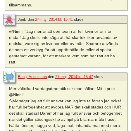
tillsammans.
JonB
den
27 maj, 2014 kl. 15:41
skrev:
@Ninni: ”Jag menar att den teorin är fel, kvinnor är inte
onda.” Jag skulle inte säga att härskartekniker används av
ondska, vare sig av kvinnor eller av män. Snarare används
de som ett verktyg för att upprätthålla de roller vi spelar
gentemot varann, för att markera vem som har rätt att ha
rätt.
Bengt Andersson
den
27 maj, 2014 kl. 15:47
skrev:
Mer vältolkad vardagsdramatik ser man sällan. Mitt i prick
@Ninni!
Själv säger jag att fullt ansvar kan jag inte ta förrän jag också
har full befogenhet att avgöra NÄR det skall städas och HUR
det skall städas! Däremot har jag fullt ansvar och befogenhet
när det gäller säsongsskifte av hjul på bilarna, måla huset,
tvätta fönster, hugga ved, laga mat, inhandla mat med mera.