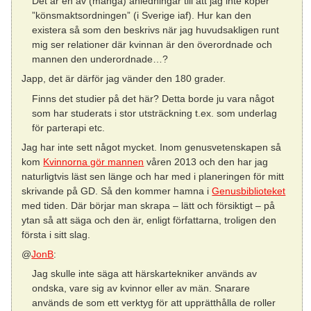
Det är en av (många) anledningar till att jag inte köper
”könsmaktsordningen” (i Sverige iaf). Hur kan den
existera så som den beskrivs när jag huvudsakligen runt
mig ser relationer där kvinnan är den överordnade och
mannen den underordnade…?
Japp, det är därför jag vänder den 180 grader.
Finns det studier på det här? Detta borde ju vara något
som har studerats i stor utsträckning t.ex. som underlag
för parterapi etc.
Jag har inte sett något mycket. Inom genusvetenskapen så
kom
Kvinnorna gör mannen
våren 2013 och den har jag
naturligtvis läst sen länge och har med i planeringen för mitt
skrivande på GD. Så den kommer hamna i
Genusbiblioteket
med tiden. Där börjar man skrapa – lätt och försiktigt – på
ytan så att säga och den är, enligt författarna, troligen den
första i sitt slag.
@
JonB
:
Jag skulle inte säga att härskartekniker används av
ondska, vare sig av kvinnor eller av män. Snarare
används de som ett verktyg för att upprätthålla de roller