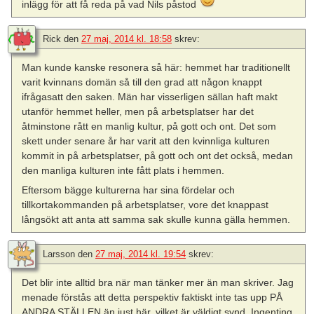
inlägg för att få reda på vad Nils påstod
Rick
den
27 maj, 2014 kl. 18:58
skrev:
Man kunde kanske resonera så här: hemmet har traditionellt
varit kvinnans domän så till den grad att någon knappt
ifrågasatt den saken. Män har visserligen sällan haft makt
utanför hemmet heller, men på arbetsplatser har det
åtminstone rått en manlig kultur, på gott och ont. Det som
skett under senare år har varit att den kvinnliga kulturen
kommit in på arbetsplatser, på gott och ont det också, medan
den manliga kulturen inte fått plats i hemmen.
Eftersom bägge kulturerna har sina fördelar och
tillkortakommanden på arbetsplatser, vore det knappast
långsökt att anta att samma sak skulle kunna gälla hemmen.
Larsson
den
27 maj, 2014 kl. 19:54
skrev:
Det blir inte alltid bra när man tänker mer än man skriver. Jag
menade förstås att detta perspektiv faktiskt inte tas upp PÅ
ANDRA STÄLLEN än just här, vilket är väldigt synd. Ingenting