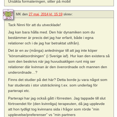
Ursäkta formateringen, sitter på mobil
MK
den
27 maj, 2014 kl. 15:19
skrev:
Tack Ninni för att du utvecklade!
Jag kan bara hålla med. Den här dynamiken som du
bestämmer är precis det jag har erfarit, både i egna
relationer och i de jag har betraktat utifrån).
Det är en av (många) anledningar till att jag inte köper
”könsmaktsordningen” (i Sverige iaf). Hur kan den existera så
som den beskrivs när jag huvudsakligen runt mig ser
relationer där kvinnan är den överordnade och mannen den
underordnade…?
Finns det studier på det här? Detta borde ju vara något som
har studerats i stor utsträckning t.ex. som underlag för
parterapi etc.
Parterapi har jag också gått i förresten. Jag tappade till slut
förtroendet för (den kvinnliga) terapeuten, då jag upplevde
att hon tydligt tog kvinnans sida i frågor som rörde ”min
upplevelse/preferenser” vs ”min partners