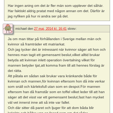
Har ingen aning om det är fler män som upplever det såhär.
Har faktiskt aldrig pratat med någon annan om det. Därför är
jag nyfiken på hur ni andra ser på det.
michael
den
27 maj, 2014 kl. 16:41
skrev:
Ja om man tittar på förhållanden i Sverige mellan män och
kvinnor så framträder ett matriarkat.
Och jag tycker det är intressant när kvinnor säger att hon och
hennes man tagit ett gemensamt beslut,vilket alltid brukar
betyda att kvinnan inlett operation övertalning vilket för
mannen betyder tjat,att komma fram till att hennes förslag är
det rätta.
Att påtala en sådan sak brukar vara kränkande både för
kvinnan och mannen,för kvinnan eftersom hon då inte verkar
som snäll och kärleksfull utan som en despot.För mannen
eftersom han då framstår som en toffel vilket leder till att han
säger att det visst var ett gemensamt beslut,fast han mycket
väl vet innerst inne att så inte var fallet.
Och där sitter då paret och ljuger för att dom båda blir