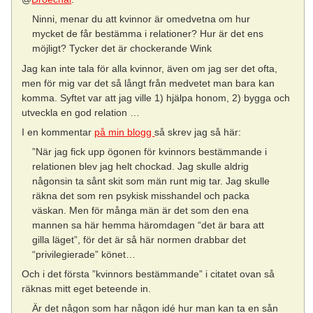
Ninni, menar du att kvinnor är omedvetna om hur
mycket de får bestämma i relationer? Hur är det ens
möjligt? Tycker det är chockerande Wink
Jag kan inte tala för alla kvinnor, även om jag ser det ofta,
men för mig var det så långt från medvetet man bara kan
komma. Syftet var att jag ville 1) hjälpa honom, 2) bygga och
utveckla en god relation …
I en kommentar
på min blogg
så skrev jag så här:
”När jag fick upp ögonen för kvinnors bestämmande i
relationen blev jag helt chockad. Jag skulle aldrig
någonsin ta sånt skit som män runt mig tar. Jag skulle
räkna det som ren psykisk misshandel och packa
väskan. Men för många män är det som den ena
mannen sa här hemma häromdagen “det är bara att
gilla läget”, för det är så här normen drabbar det
“privilegierade” könet…
Och i det första ”kvinnors bestämmande” i citatet ovan så
räknas mitt eget beteende in.
Är det någon som har någon idé hur man kan ta en sån