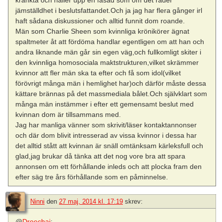
kränkta och håller upp en fasad som om det råder
jämställdhet i beslutsfattandet.Och ja jag har flera gånger irl
haft sådana diskussioner och alltid funnit dom roande.
Män som Charlie Sheen som kvinnliga krönikörer ägnat
spaltmeter åt att fördöma handlar egentligen om att han och
andra liknande män går sin egen väg,och fullkomligt skiter i
den kvinnliga homosociala maktstrukturen,vilket skrämmer
kvinnor att fler män ska ta efter och få som idol(vilket
förövrigt många män i hemlighet har)och därför måste dessa
kättare brännas på det massmediala bålet.Och självklart som
många män instämmer i efter ett gemensamt beslut med
kvinnan dom är tillsammans med.
Jag har manliga vänner som skrivit/läser kontaktannonser
och där dom blivit intresserad av vissa kvinnor i dessa har
det alltid stått att kvinnan är snäll omtänksam kärleksfull och
glad,jag brukar då tänka att det nog vore bra att spara
annonsen om ett förhållande inleds och att plocka fram den
efter säg tre års förhållande som en påminnelse.
Ninni
den
27 maj, 2014 kl. 17:19
skrev:
@
Droechai
: