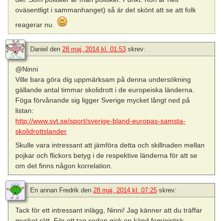
oväsentligt i sammanhanget) så är det skönt att se att folk
reagerar nu.
Daniel
den
28 maj, 2014 kl. 01:53
skrev:
@Ninni
Ville bara göra dig uppmärksam på denna undersökning
gällande antal timmar skolidrott i de europeiska länderna.
Föga förvånande sig ligger Sverige mycket långt ned på
listan:
http://www.svt.se/sport/sverige-bland-europas-samsta-
skolidrottslander
Skulle vara intressant att jämföra detta och skillnaden mellan
pojkar och flickors betyg i de respektive länderna för att se
om det finns någon korrelation.
En annan Fredrik
den
28 maj, 2014 kl. 07:25
skrev:
Tack för ett intressant inlägg, Ninni! Jag känner att du träffar
mycket rätt. För ett tag sedan gick en känd feministisk