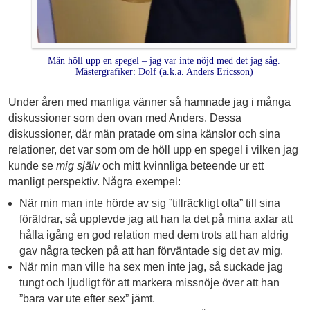
Män höll upp en spegel – jag var inte nöjd med det jag såg.
Mästergrafiker: Dolf (a.k.a. Anders Ericsson)
Under åren med manliga vänner så hamnade jag i många
diskussioner som den ovan med Anders. Dessa
diskussioner, där män pratade om sina känslor och sina
relationer, det var som om de höll upp en spegel i vilken jag
kunde se
mig själv
och mitt kvinnliga beteende ur ett
manligt perspektiv. Några exempel:
När min man inte hörde av sig ”tillräckligt ofta” till sina
föräldrar, så upplevde jag att han la det på mina axlar att
hålla igång en god relation med dem trots att han aldrig
gav några tecken på att han förväntade sig det av mig.
När min man ville ha sex men inte jag, så suckade jag
tungt och ljudligt för att markera missnöje över att han
”bara var ute efter sex” jämt.