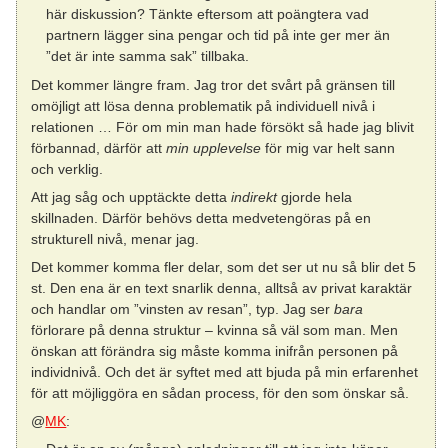
här diskussion? Tänkte eftersom att poängtera vad
partnern lägger sina pengar och tid på inte ger mer än
”det är inte samma sak” tillbaka.
Det kommer längre fram. Jag tror det svårt på gränsen till
omöjligt att lösa denna problematik på individuell nivå i
relationen … För om min man hade försökt så hade jag blivit
förbannad, därför att
min upplevelse
för mig var helt sann
och verklig.
Att jag såg och upptäckte detta
indirekt
gjorde hela
skillnaden. Därför behövs detta medvetengöras på en
strukturell nivå, menar jag.
Det kommer komma fler delar, som det ser ut nu så blir det 5
st. Den ena är en text snarlik denna, alltså av privat karaktär
och handlar om ”vinsten av resan”, typ. Jag ser
bara
förlorare på denna struktur – kvinna så väl som man. Men
önskan att förändra sig måste komma inifrån personen på
individnivå. Och det är syftet med att bjuda på min erfarenhet
för att möjliggöra en sådan process, för den som önskar så.
@
MK
: