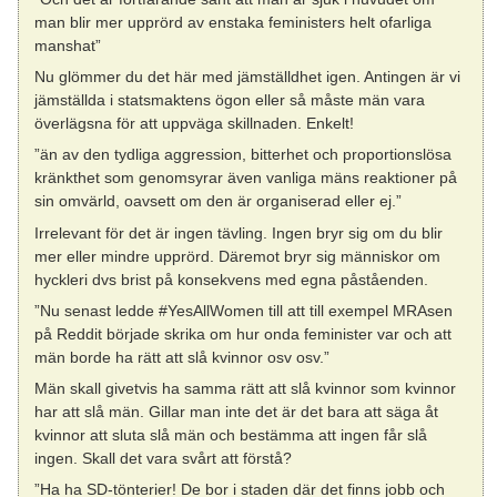
man blir mer upprörd av enstaka feministers helt ofarliga
manshat”
Nu glömmer du det här med jämställdhet igen. Antingen är vi
jämställda i statsmaktens ögon eller så måste män vara
överlägsna för att uppväga skillnaden. Enkelt!
”än av den tydliga aggression, bitterhet och proportionslösa
kränkthet som genomsyrar även vanliga mäns reaktioner på
sin omvärld, oavsett om den är organiserad eller ej.”
Irrelevant för det är ingen tävling. Ingen bryr sig om du blir
mer eller mindre upprörd. Däremot bryr sig människor om
hyckleri dvs brist på konsekvens med egna påståenden.
”Nu senast ledde #YesAllWomen till att till exempel MRAsen
på Reddit började skrika om hur onda feminister var och att
män borde ha rätt att slå kvinnor osv osv.”
Män skall givetvis ha samma rätt att slå kvinnor som kvinnor
har att slå män. Gillar man inte det är det bara att säga åt
kvinnor att sluta slå män och bestämma att ingen får slå
ingen. Skall det vara svårt att förstå?
”Ha ha SD-tönterier! De bor i staden där det finns jobb och