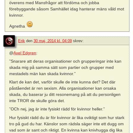
överens med Mansfrågor att fördöma och jobba
förebyggande såsom Samhället idag hanterar mäns våld mot
kvinnor.
Agnetha
Erik
den
30 maj, 2014 kl. 04:09
skrev:
@
Axel Edgren
:
”Snarare att deras organisationer och grupperingar inte kan
skada mig på samma sätt som partier och grupper med
mestadels män kan skada kvinnor.”
Klart de kan det, varför skulle de inte kunna det? Det där
påståendet är ren sexism. Alla organisationer kan orsaka
skada, du baserar ju ditt resonemang på att du personligen
inte TROR de skulle göra det.
”OCh nej, jag är inte fysiskt rädd för kvinnor heller.”
Hur fysiskt rädd du är för kvinnor är lika oviktigt som hur stark
tro på gud du har. Känslor som rädsla säger inte ett dugg om
vad som är sant och riktigt. En kvinna kan knivhugga dig lika