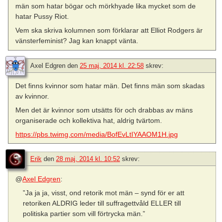
män som hatar bögar och mörkhyade lika mycket som de
hatar Pussy Riot.
Vem ska skriva kolumnen som förklarar att Elliot Rodgers är
vänsterfeminist? Jag kan knappt vänta.
Axel Edgren
den
25 maj, 2014 kl. 22:58
skrev:
Det finns kvinnor som hatar män. Det finns män som skadas
av kvinnor.
Men det är kvinnor som utsätts för och drabbas av mäns
organiserade och kollektiva hat, aldrig tvärtom.
https://pbs.twimg.com/media/BofEvLtIYAAOM1H.jpg
Erik
den
28 maj, 2014 kl. 10:52
skrev:
@
Axel Edgren
:
”Ja ja ja, visst, ond retorik mot män – synd för er att
retoriken ALDRIG leder till suffragettvåld ELLER till
politiska partier som vill förtrycka män.”