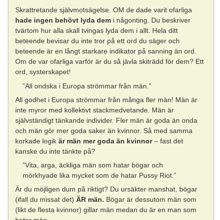
Skrattretande självmotsägelse. OM de dade varit ofarliga
hade ingen behövt lyda dem
i någonting. Du beskriver
tvärtom hur alla skall tvingas lyda dem i allt. Hela ditt
beteende bevisar du inte tror på ett ord du säger och
beteende är en långt starkare indikator på sanning än ord.
Om de var ofarliga varför är du så jävla skiträdd för dem? Ett
ord, systerskapet!
”All ondska i Europa strömmar från män.”
All godhet i Europa strömmar från många fler män! Män är
inte myror med kollektivt stackmedvetande. Män är
självständigt tänkande individer. Fler män är goda än onda
och män gör mer goda saker än kvinnor. Så med samma
korkade logik
är män mer goda än kvinnor
– fast det
kanske du inte tänkte på?
”Vita, arga, äckliga män som hatar bögar och
mörkhyade lika mycket som de hatar Pussy Riot.”
Är du möjligen dum på riktigt? Du ursäkter manshat, bögar
(ifall du missat det)
ÄR män.
Bögar är dessutom män som
(likt de flesta kvinnor) gillar män medan du är en man som