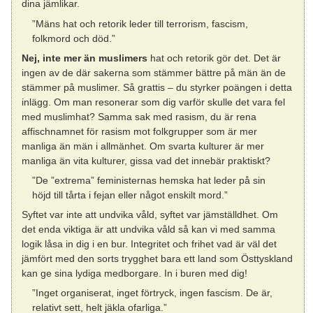
dina jämlikar.
”Mäns hat och retorik leder till terrorism, fascism,
folkmord och död.”
Nej, inte mer än muslimers
hat och retorik gör det. Det är
ingen av de där sakerna som stämmer bättre på män än de
stämmer på muslimer. Så grattis – du styrker poängen i detta
inlägg. Om man resonerar som dig varför skulle det vara fel
med muslimhat? Samma sak med rasism, du är rena
affischnamnet för rasism mot folkgrupper som är mer
manliga än män i allmänhet. Om svarta kulturer är mer
manliga än vita kulturer, gissa vad det innebär praktiskt?
”De ”extrema” feministernas hemska hat leder på sin
höjd till tårta i fejan eller något enskilt mord.”
Syftet var inte att undvika våld, syftet var jämställdhet. Om
det enda viktiga är att undvika våld så kan vi med samma
logik låsa in dig i en bur. Integritet och frihet vad är väl det
jämfört med den sorts trygghet bara ett land som Östtyskland
kan ge sina lydiga medborgare. In i buren med dig!
”Inget organiserat, inget förtryck, ingen fascism. De är,
relativt sett, helt jäkla ofarliga.”