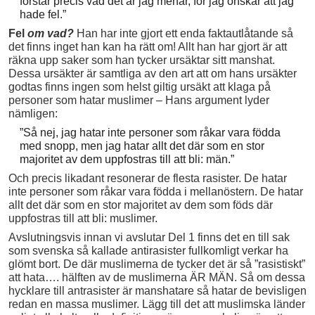
förstår precis vad det är jag menar, för jag önskar att jag
hade fel.”
Fel
om vad?
Han har inte gjort ett enda faktautlåtande så
det finns inget han kan ha rätt om! Allt han har gjort är att
räkna upp saker som han tycker ursäktar sitt manshat.
Dessa ursäkter är samtliga av den art att om hans ursäkter
godtas finns ingen som helst giltig ursäkt att klaga på
personer som hatar muslimer – Hans argument lyder
nämligen:
”Så nej, jag hatar inte personer som råkar vara födda
med snopp, men jag hatar allt det där som en stor
majoritet av dem uppfostras till att bli: män.”
Och precis likadant resonerar de flesta rasister. De hatar
inte personer som råkar vara födda i mellanöstern. De hatar
allt det där som en stor majoritet av dem som föds där
uppfostras till att bli: muslimer.
Avslutningsvis innan vi avslutar Del 1 finns det en till sak
som svenska så kallade antirasister fullkomligt verkar ha
glömt bort. De där muslimerna de tycker det är så ”rasistiskt”
att hata…. hälften av de muslimerna ÄR MÄN. Så om dessa
hycklare till antrasister är manshatare så hatar de bevisligen
redan en massa muslimer. Lägg till det att muslimska länder