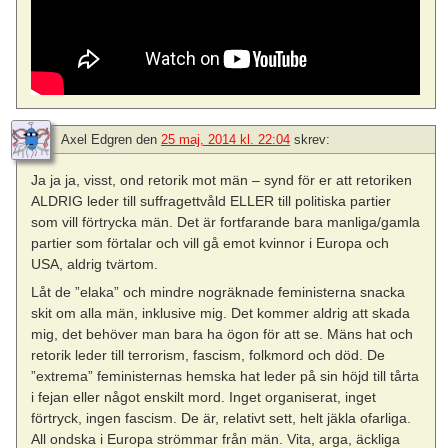
Axel Edgren
den
25 maj, 2014 kl. 22:04
skrev:
Ja ja ja, visst, ond retorik mot män – synd för er att retoriken
ALDRIG leder till suffragettvåld ELLER till politiska partier
som vill förtrycka män. Det är fortfarande bara manliga/gamla
partier som förtalar och vill gå emot kvinnor i Europa och
USA, aldrig tvärtom.
Låt de ”elaka” och mindre nogräknade feministerna snacka
skit om alla män, inklusive mig. Det kommer aldrig att skada
mig, det behöver man bara ha ögon för att se. Mäns hat och
retorik leder till terrorism, fascism, folkmord och död. De
”extrema” feministernas hemska hat leder på sin höjd till tårta
i fejan eller något enskilt mord. Inget organiserat, inget
förtryck, ingen fascism. De är, relativt sett, helt jäkla ofarliga.
All ondska i Europa strömmar från män. Vita, arga, äckliga