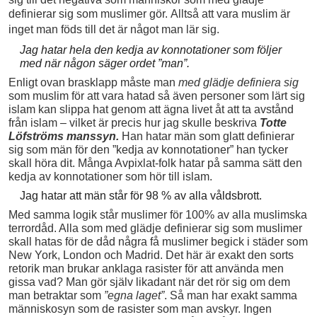
definierar sig som muslimer gör.
Alltså att vara muslim är
inget man föds till det är något man lär sig.
Jag hatar hela den kedja av konnotationer som följer
med när någon säger ordet ”man”.
Enligt ovan brasklapp måste man
med glädje definiera sig
som muslim för att vara hatad så även personer som lärt sig
islam kan slippa hat genom att ägna livet åt att ta avstånd
från islam – vilket är precis hur jag skulle beskriva
Totte
Löfströms manssyn.
Han hatar män som glatt definierar
sig som män för den ”kedja av konnotationer” han tycker
skall höra dit. Många Avpixlat-folk hatar på samma sätt den
kedja av konnotationer som hör till islam.
Jag hatar att män står för 98 % av alla våldsbrott.
Med samma logik står muslimer för 100% av alla muslimska
terrordåd. Alla som med glädje definierar sig som muslimer
skall hatas för de dåd några få muslimer begick i städer som
New York, London och Madrid. Det här är exakt den sorts
retorik man brukar anklaga rasister för att använda men
gissa vad? Man gör själv likadant när det rör sig om dem
man betraktar som
”egna laget”
. Så man har exakt samma
människosyn som de rasister som man avskyr. Ingen