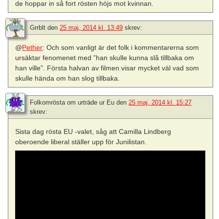
de hoppar in så fort rösten höjs mot kvinnan.
Grrblt
den
25 maj, 2014 kl. 13:49
skrev:
@
Pether
: Och som vanligt är det folk i kommentarerna som
ursäktar fenomenet med ”han skulle kunna slå tillbaka om
han ville”. Första halvan av filmen visar mycket väl vad som
skulle hända om han slog tillbaka.
Folkomrösta om urträde ur Eu
den
25 maj, 2014 kl. 15:27
skrev:
Sista dag rösta EU -valet, såg att Camilla Lindberg
oberoende liberal ställer upp för Junilistan.