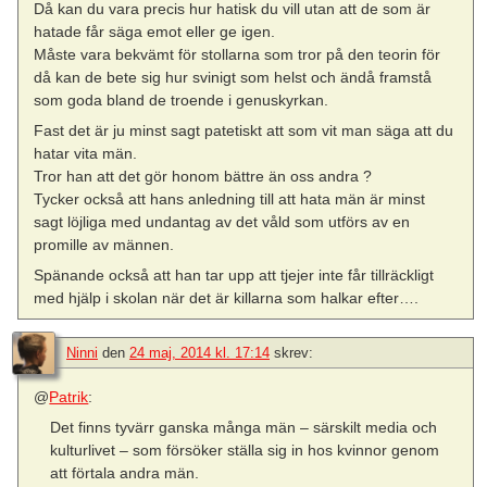
Då kan du vara precis hur hatisk du vill utan att de som är
hatade får säga emot eller ge igen.
Måste vara bekvämt för stollarna som tror på den teorin för
då kan de bete sig hur svinigt som helst och ändå framstå
som goda bland de troende i genuskyrkan.
Fast det är ju minst sagt patetiskt att som vit man säga att du
hatar vita män.
Tror han att det gör honom bättre än oss andra ?
Tycker också att hans anledning till att hata män är minst
sagt löjliga med undantag av det våld som utförs av en
promille av männen.
Spänande också att han tar upp att tjejer inte får tillräckligt
med hjälp i skolan när det är killarna som halkar efter….
Ninni
den
24 maj, 2014 kl. 17:14
skrev:
@
Patrik
:
Det finns tyvärr ganska många män – särskilt media och
kulturlivet – som försöker ställa sig in hos kvinnor genom
att förtala andra män.