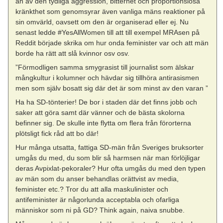
än av den tydliga aggression, bitterhet och proportionslösa
kränkthet som genomsyrar även vanliga mäns reaktioner på
sin omvärld, oavsett om den är organiserad eller ej. Nu
senast ledde #YesAllWomen till att till exempel MRAsen på
Reddit började skrika om hur onda feminister var och att män
borde ha rätt att slå kvinnor osv osv.
”Förmodligen samma smygrasist till journalist som älskar
mångkultur i kolumner och hävdar sig tillhöra antirasismen
men som själv bosatt sig där det är som minst av den varan ”
Ha ha SD-tönterier! De bor i staden där det finns jobb och
saker att göra samt där vänner och de bästa skolorna
befinner sig. De skulle inte flytta om flera från förorterna
plötsligt fick råd att bo där!
Hur många utsatta, fattiga SD-män från Sveriges bruksorter
umgås du med, du som blir så harmsen när man förlöjligar
deras Avpixlat-pekoraler? Hur ofta umgås du med den typen
av män som du anser behandlas orättvist av media,
feminister etc.? Tror du att alla maskulinister och
antifeminister är någorlunda acceptabla och ofarliga
människor som ni på GD? Think again, naiva snubbe.