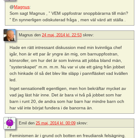
@
Magnus
:
Som sagt Magnus , ” VEM uppfostrar snoppbärarna till män?
” En synnerligen odiskuterad fråga , men väl värd att ställa .
Magnus
den
24 maj, 2014 kl. 22:53
skrev:
Hade en rätt intressant diskussion med min kvinnliga chef
igår, hon är ett par år yngre än mig, om barnuppfostran,
könsroller, om hur det är som kvinna att jobba bland män,
”systerskapet” m.m. m.m. Nu var vi ute ett gäng från jobbet
och hinkade öl så det blev lite släpp i pannfläsket vad kvällen
led.
Inget sensationellt egentligen, men hon bekräftar mycket av
vad jag läst här inne. Det är bara vi två på jobbet som har
barn i runt 20, de andra som har barn har mindre barn och
har väl inte börjat fundera i de banorna än.
Emil
den
25 maj, 2014 kl. 00:09
skrev:
Feminismen är i grund och botten en freudiansk felsägning.