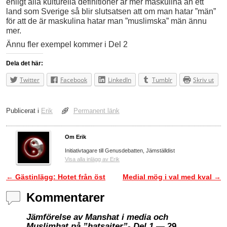
enligt alla kulturella definitioner är mer maskulina än ett
land som Sverige så blir slutsatsen att om man hatar ”män”
för att de är maskulina hatar man ”muslimska” män ännu
mer.
Ännu fler exempel kommer i Del 2
Dela det här:
Twitter
Facebook
LinkedIn
Tumblr
Skriv ut
Publicerat i
Erik
Permanent länk
Om Erik
Initiativtagare till Genusdebatten, Jämställdist
Visa alla inlägg av Erik
←
Gästinlägg: Hotet från öst
Medial mög i val med kval
→
Inläggsnavigering
Kommentarer
Jämförelse av Manshat i media och
Muslimhat på ”hatsajter”- Del 1
— 29