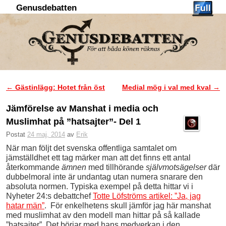
Genusdebatten
Hoppa till huvudinnehåll
Hoppa till sekundärt innehåll
←
Gästinlägg: Hotet från öst
Medial mög i val med kval
→
Inläggsnavigering
Jämförelse av Manshat i media och
Muslimhat på ”hatsajter”- Del 1
Postat
24 maj, 2014
av
Erik
När man följt det svenska offentliga samtalet om
jämställdhet ett tag märker man att det finns ett antal
återkommande
ämnen
med tillhörande
självmotsägelser
där
dubbelmoral inte är undantag utan numera snarare den
absoluta normen. Typiska exempel på detta hittar vi i
Nyheter 24:s debattchef
Totte Löfströms artikel: ”Ja, jag
hatar män”
. För enkelhetens skull jämför jag här manshat
med muslimhat av den modell man hittar på så kallade
”hatsajter”. Det börjar med hans medverkan i den