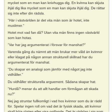
mycket som en man kan knivhugga dig. En kvinna kan skjuta
ihjäl dig lika mycket som en man kan skjuta ihjäl dig. De rättar
sig inte efter din rädsla.
”Här i västvärlden är det vita män som är hotet, inte
muslimer.”
Hotet mot vad fan då? Utan vita män finns ingen västvärld
som kan hotas.
”Var har jag argumenterat i försvar för manshat?”
Varenda gång du nämnt att män brukar mer våld än kvinnor
eller klagat på någon annan strukturell skillnad har du
argumenterat för manshat.
”Du skapar en analogi som jämför med något jag inte
vidhåller.”
Du vidhåller strukturella arguement. Sådana skapar hat.
”Hurdå? menar du att allt handlar om förmågan att skada
nu?”
Nej jag struntar fullkomligt i vad hos kvinnor som du är rädd
för. Spelar ingen roll om vad det är fysisk skada, att kvinnor
skall höja rösten eller visa ogillande. Det är rädslan i sig som