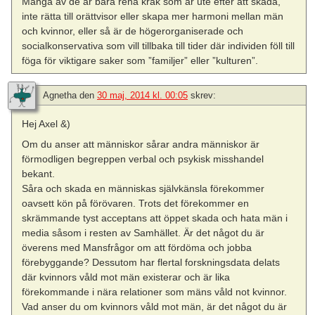
Många av de är bara rena kräk som är ute efter att skada,
inte rätta till orättvisor eller skapa mer harmoni mellan män
och kvinnor, eller så är de högerorganiserade och
socialkonservativa som vill tillbaka till tider där individen föll till
föga för viktigare saker som ”familjer” eller ”kulturen”.
Agnetha
den
30 maj, 2014 kl. 00:05
skrev:
Hej Axel &)
Om du anser att människor sårar andra människor är
förmodligen begreppen verbal och psykisk misshandel
bekant.
Såra och skada en människas självkänsla förekommer
oavsett kön på förövaren. Trots det förekommer en
skrämmande tyst acceptans att öppet skada och hata män i
media såsom i resten av Samhället. Är det något du är
överens med Mansfrågor om att fördöma och jobba
förebyggande? Dessutom har flertal forskningsdata delats
där kvinnors våld mot män existerar och är lika
förekommande i nära relationer som mäns våld not kvinnor.
Vad anser du om kvinnors våld mot män, är det något du är