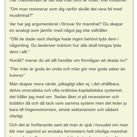
Här i västvärlden är det vita män som är hotet, inte muslimer.
”Om man resonerar som dig varför skulle det vara fel med
muslimhat?”
Var har jag argumenterat i försvar för manshat? Du skapar
en analogi som jämför med något jag inte vidhåller.
”OM de dade varit ofarliga hade ingen behövt lyda dem i
någonting. Du beskriver tvärtom hur alla skall tvingas lyda
dem i allt.”
Hurdå? menar du att allt handlar om förmågan att skada nu?
”Fler män är goda än onda och män gör mer goda saker än
kvinnor”
Män skapar mera värde, påtagligt eller ej, i det ohållbara,
delvis omoraliska och ofta orättvisa kapitalistiska systemet,
det håller jag med om. Sedan åker vi på recessioner och
bubblor då och då tack vare samma system men det leder ju
bara till högerextremism, etnisk sektarianism och sådant
ofarligt.
Och det är fortfarande sant att man är sjuk i huvudet om man
blir mer upprörd av enstaka feministers helt ofarliga manshat