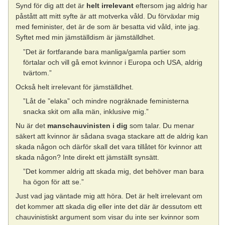
Synd för dig att det är
helt irrelevant
eftersom jag aldrig har
påstått att mitt syfte är att motverka våld. Du förväxlar mig
med feminister, det är de som är besatta vid våld, inte jag.
Syftet med min jämställdism är jämställdhet.
”Det är fortfarande bara manliga/gamla partier som
förtalar och vill gå emot kvinnor i Europa och USA, aldrig
tvärtom.”
Också helt irrelevant för jämställdhet.
”Låt de ”elaka” och mindre nogräknade feministerna
snacka skit om alla män, inklusive mig.”
Nu är det
manschauvinisten i dig
som talar. Du menar
säkert att kvinnor är sådana svaga stackare att de aldrig kan
skada någon och därför skall det vara tillåtet för kvinnor att
skada någon? Inte direkt ett jämställt synsätt.
”Det kommer aldrig att skada mig, det behöver man bara
ha ögon för att se.”
Just vad jag väntade mig att höra. Det är helt irrelevant om
det kommer att skada dig eller inte det där är dessutom ett
chauvinistiskt argument som visar du inte ser kvinnor som