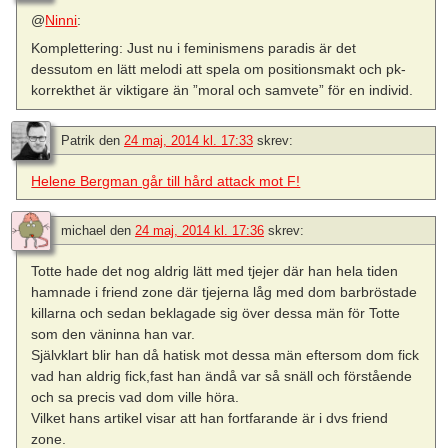
@
Ninni
:
Komplettering: Just nu i feminismens paradis är det
dessutom en lätt melodi att spela om positionsmakt och pk-
korrekthet är viktigare än ”moral och samvete” för en individ.
Patrik
den
24 maj, 2014 kl. 17:33
skrev:
Helene Bergman går till hård attack mot F!
michael
den
24 maj, 2014 kl. 17:36
skrev:
Totte hade det nog aldrig lätt med tjejer där han hela tiden
hamnade i friend zone där tjejerna låg med dom barbröstade
killarna och sedan beklagade sig över dessa män för Totte
som den väninna han var.
Självklart blir han då hatisk mot dessa män eftersom dom fick
vad han aldrig fick,fast han ändå var så snäll och förstående
och sa precis vad dom ville höra.
Vilket hans artikel visar att han fortfarande är i dvs friend
zone.