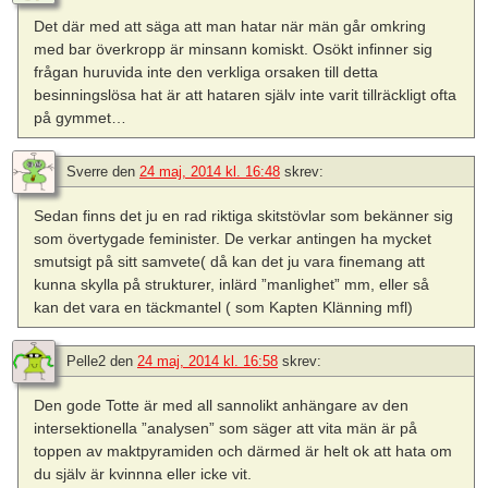
Det där med att säga att man hatar när män går omkring
med bar överkropp är minsann komiskt. Osökt infinner sig
frågan huruvida inte den verkliga orsaken till detta
besinningslösa hat är att hataren själv inte varit tillräckligt ofta
på gymmet…
Sverre
den
24 maj, 2014 kl. 16:48
skrev:
Sedan finns det ju en rad riktiga skitstövlar som bekänner sig
som övertygade feminister. De verkar antingen ha mycket
smutsigt på sitt samvete( då kan det ju vara finemang att
kunna skylla på strukturer, inlärd ”manlighet” mm, eller så
kan det vara en täckmantel ( som Kapten Klänning mfl)
Pelle2
den
24 maj, 2014 kl. 16:58
skrev:
Den gode Totte är med all sannolikt anhängare av den
intersektionella ”analysen” som säger att vita män är på
toppen av maktpyramiden och därmed är helt ok att hata om
du själv är kvinnna eller icke vit.