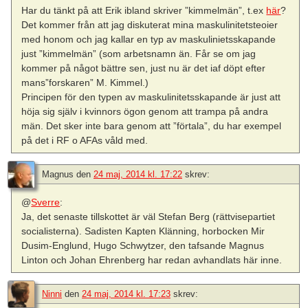
Har du tänkt på att Erik ibland skriver ”kimmelmän”, t.ex
här
?
Det kommer från att jag diskuterat mina maskulinitetsteoier
med honom och jag kallar en typ av maskulinietsskapande
just ”kimmelmän” (som arbetsnamn än. Får se om jag
kommer på något bättre sen, just nu är det iaf döpt efter
mans”forskaren” M. Kimmel.)
Principen för den typen av maskulinitetsskapande är just att
höja sig själv i kvinnors ögon genom att trampa på andra
män. Det sker inte bara genom att ”förtala”, du har exempel
på det i RF o AFAs våld med.
Magnus
den
24 maj, 2014 kl. 17:22
skrev:
@
Sverre
:
Ja, det senaste tillskottet är väl Stefan Berg (rättvisepartiet
socialisterna). Sadisten Kapten Klänning, horbocken Mir
Dusim-Englund, Hugo Schwytzer, den tafsande Magnus
Linton och Johan Ehrenberg har redan avhandlats här inne.
Ninni
den
24 maj, 2014 kl. 17:23
skrev: