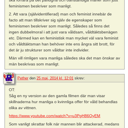
feminismen beskriver som manligt.
2. Att vara (självidentifierad) man och feminist innebär de
facto att man tillskriver sig själv de egenskaper som
feminismen beskriver som manligt. Således så finns det
ingen dubbelmoral i att just vara våldsam, våldtäktsbenägen
etc. Därmed kan en feministisk man mycket väl vara feminist
och våldtäktsman han behöver inte ens ångra sitt brott, för
det är ju strukturer som våldtar inte individer.
Män vill rimligen vara manliga således ska det man önskar av
män beskrivas som manligt.
Pether
den
25 maj, 2014 kl. 12:01
skrev:
OT:
Såg en ny version av den gamla filmen där man visar
skillnaderna hur manliga o kvinnliga offer för våld behandlas
olika av vittnen.
https://www.youtube.com/watch?v=u3PgH86OyEM
Som vanligt skrattar folk när mannen blir attackerad, medans