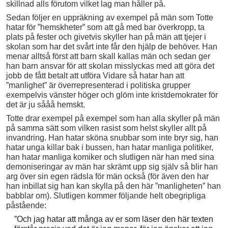
skillnad alls förutom vilket lag man håller på.
Sedan följer en uppräkning av exempel på män som Totte
hatar för ”hemskheter” som att gå med bar överkropp, ta
plats på fester och givetvis skyller han på män att tjejer i
skolan som har det svårt inte får den hjälp de behöver. Han
menar alltså först att barn skall kallas män och sedan ger
han barn ansvar för att skolan misslyckas med att göra det
jobb de fått betalt att utföra Vidare så hatar han att
”manlighet” är överrepresenterad i politiska grupper
exempelvis vänster höger och glöm inte kristdemokrater för
det är ju sååå hemskt.
Totte drar exempel på exempel som han alla skyller på män
på samma sätt som vilken rasist som helst skyller allt på
invandring. Han hatar sköna snubbar som inte bryr sig, han
hatar unga killar bak i bussen, han hatar manliga politiker,
han hatar manliga komiker och slutligen när han med sina
demoniseringar av män har skrämt upp sig själv så blir han
arg över sin egen rädsla för män också (för även den har
han inbillat sig han kan skylla på den här ”manligheten” han
babblar om). Slutligen kommer följande helt obegripliga
påstående:
”Och jag hatar att många av er som läser den här texten