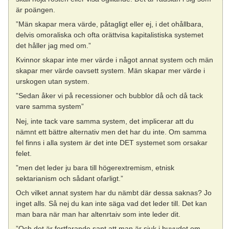
är poängen.
”Män skapar mera värde, påtagligt eller ej, i det ohållbara,
delvis omoraliska och ofta orättvisa kapitalistiska systemet
det håller jag med om.”
Kvinnor skapar inte mer värde i något annat system och män
skapar mer värde oavsett system. Män skapar mer värde i
urskogen utan system.
”Sedan åker vi på recessioner och bubblor då och då tack
vare samma system”
Nej, inte tack vare samma system, det implicerar att du
nämnt ett bättre alternativ men det har du inte. Om samma
fel finns i alla system är det inte DET systemet som orsakar
felet.
”men det leder ju bara till högerextremism, etnisk
sektarianism och sådant ofarligt.”
Och vilket annat system har du nämbt där dessa saknas? Jo
inget alls. Så nej du kan inte säga vad det leder till. Det kan
man bara när man har altenrtaiv som inte leder dit.
”Och det är fortfarande sant att man är sjuk i huvudet om