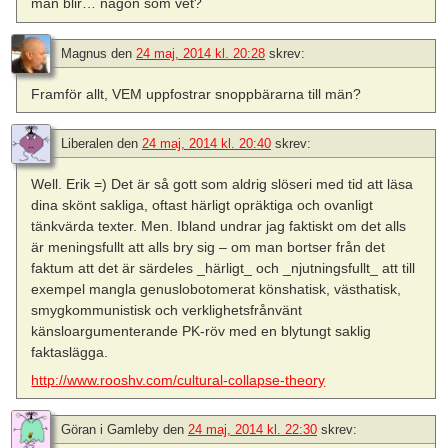
män blir… någon som vet?
Magnus
den
24 maj, 2014 kl. 20:28
skrev:
Framför allt, VEM uppfostrar snoppbärarna till män?
Liberalen
den
24 maj, 2014 kl. 20:40
skrev:
Well. Erik =) Det är så gott som aldrig slöseri med tid att läsa
dina skönt sakliga, oftast härligt opräktiga och ovanligt
tänkvärda texter. Men. Ibland undrar jag faktiskt om det alls
är meningsfullt att alls bry sig – om man bortser från det
faktum att det är särdeles _härligt_ och _njutningsfullt_ att till
exempel mangla genuslobotomerat könshatisk, västhatisk,
smygkommunistisk och verklighetsfrånvänt
känsloargumenterande PK-röv med en blytungt saklig
faktaslägga.
http://www.rooshv.com/cultural-collapse-theory
Göran i Gamleby
den
24 maj, 2014 kl. 22:30
skrev: