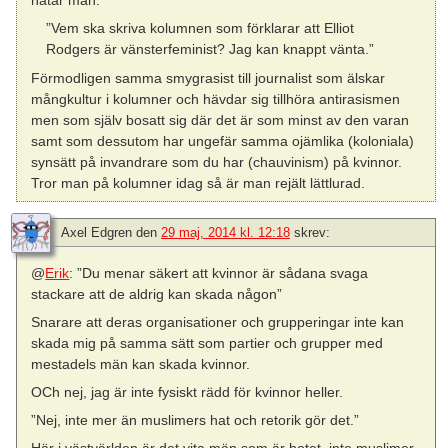
hatar män.
”Vem ska skriva kolumnen som förklarar att Elliot
Rodgers är vänsterfeminist? Jag kan knappt vänta.”
Förmodligen samma smygrasist till journalist som älskar
mångkultur i kolumner och hävdar sig tillhöra antirasismen
men som själv bosatt sig där det är som minst av den varan
samt som dessutom har ungefär samma ojämlika (koloniala)
synsätt på invandrare som du har (chauvinism) på kvinnor.
Tror man på kolumner idag så är man rejält lättlurad.
Axel Edgren
den
29 maj, 2014 kl. 12:18
skrev:
@
Erik
: ”Du menar säkert att kvinnor är sådana svaga
stackare att de aldrig kan skada någon”
Snarare att deras organisationer och grupperingar inte kan
skada mig på samma sätt som partier och grupper med
mestadels män kan skada kvinnor.
OCh nej, jag är inte fysiskt rädd för kvinnor heller.
”Nej, inte mer än muslimers hat och retorik gör det.”