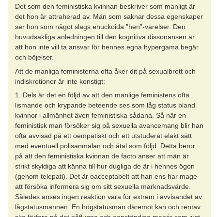
Det som den feministiska kvinnan beskriver som manligt är
det hon är attraherad av. Män som saknar dessa egenskaper
ser hon som något slags enuckoida ”hen”-varelser. Den
huvudsakliga anledningen till den kognitiva dissonansen är
att hon inte vill ta ansvar för hennes egna hypergama begär
och böjelser.
Att de manliga feministerna ofta åker dit på sexualbrott och
indiskretioner är inte konstigt:
1. Dels är det en följd av att den manlige feministens ofta
lismande och krypande beteende ses som låg status bland
kvinnor i allmänhet även feministiska sådana. Så när en
feministisk man försöker sig på sexuella avancemang blir han
ofta avvisad på ett oempatiskt och ett utstuderat elakt sätt
med eventuell polisanmälan och åtal som följd. Detta beror
på att den feministiska kvinnan de facto anser att män är
strikt skyldiga att känna till hur dugliga de är i hennes ögon
(genom telepati). Det är oacceptabelt att han ens har mage
att försöka informera sig om sitt sexuella marknadsvärde.
Således anses ingen reaktion vara för extrem i avvisandet av
lågstatusmannen. En högstatusman däremot kan och rentav
ska förfara på det påflugna och oanständiga manér som just