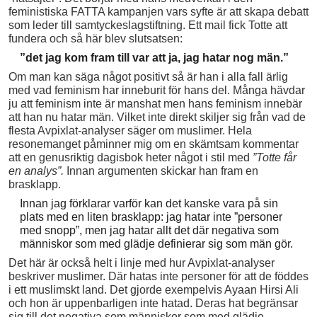
feministiska FATTA kampanjen vars syfte är att skapa debatt
som leder till samtyckeslagstiftning. Ett mail fick Totte att
fundera och så här blev slutsatsen:
”det jag kom fram till var att ja, jag hatar nog män.”
Om man kan säga något positivt så är han i alla fall ärlig
med vad feminism har inneburit för hans del. Många hävdar
ju att feminism inte är manshat men hans feminism innebär
att han nu hatar män. Vilket inte direkt skiljer sig från vad de
flesta Avpixlat-analyser säger om muslimer. Hela
resonemanget påminner mig om en skämtsam kommentar
att en genusriktig dagisbok heter något i stil med
”Totte får
en analys”.
Innan argumenten skickar han fram en
brasklapp.
Innan jag förklarar varför kan det kanske vara på sin
plats med en liten brasklapp: jag hatar inte ”personer
med snopp”, men jag hatar allt det där negativa som
människor som med glädje definierar sig som män gör.
Det här är också helt i linje med hur Avpixlat-analyser
beskriver muslimer. Där hatas inte personer för att de föddes
i ett muslimskt land. Det gjorde exempelvis Ayaan Hirsi Ali
och hon är uppenbarligen inte hatad. Deras hat begränsar
sig till det negativa som människor som med glädje