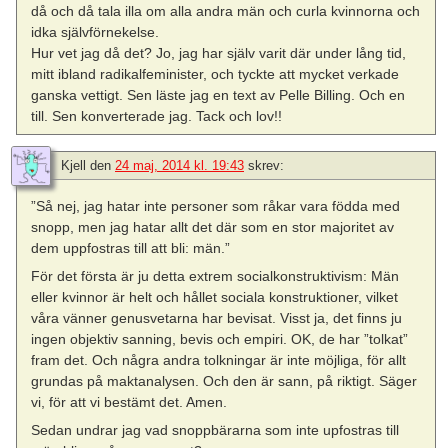
då och då tala illa om alla andra män och curla kvinnorna och
idka självförnekelse.
Hur vet jag då det? Jo, jag har själv varit där under lång tid,
mitt ibland radikalfeminister, och tyckte att mycket verkade
ganska vettigt. Sen läste jag en text av Pelle Billing. Och en
till. Sen konverterade jag. Tack och lov!!
Kjell
den
24 maj, 2014 kl. 19:43
skrev:
”Så nej, jag hatar inte personer som råkar vara födda med
snopp, men jag hatar allt det där som en stor majoritet av
dem uppfostras till att bli: män.”
För det första är ju detta extrem socialkonstruktivism: Män
eller kvinnor är helt och hållet sociala konstruktioner, vilket
våra vänner genusvetarna har bevisat. Visst ja, det finns ju
ingen objektiv sanning, bevis och empiri. OK, de har ”tolkat”
fram det. Och några andra tolkningar är inte möjliga, för allt
grundas på maktanalysen. Och den är sann, på riktigt. Säger
vi, för att vi bestämt det. Amen.
Sedan undrar jag vad snoppbärarna som inte upfostras till