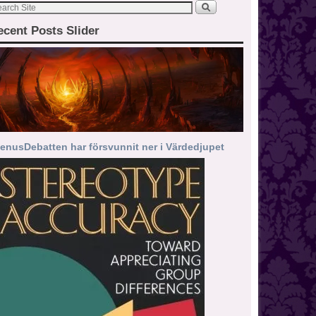
ecent Posts Slider
enusDebatten har försvunnit ner i Värdedjupet