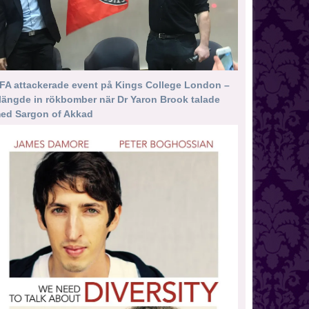
FA attackerade event på Kings College London –
längde in rökbomber när Dr Yaron Brook talade
ed Sargon of Akkad