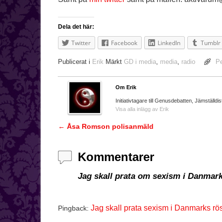
Dela det här:
Twitter
Facebook
LinkedIn
Tumblr
Publicerat i
Erik
Märkt
GD i media
,
media
,
radio
Pe
Om Erik
Initiativtagare till Genusdebatten, Jämställdis
Visa alla inlägg av Erik
←
Åsa Romson polisanmäld
Inläggsnavigering
Kommentarer
Jag skall prata om sexism i Danmark
Jag skall prata sexism i Danmarks rös
Pingback: