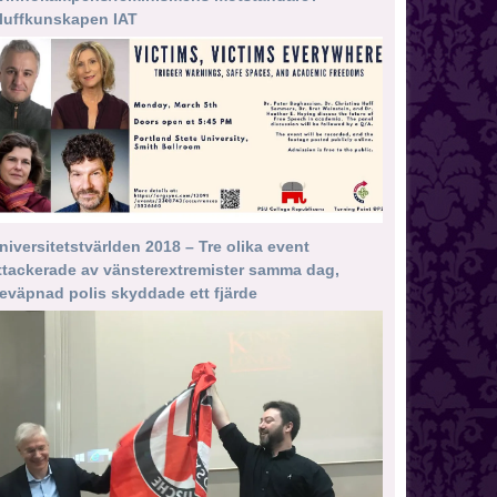
luffkunskapen IAT
niversitetstvärlden 2018 – Tre olika event
ttackerade av vänsterextremister samma dag,
eväpnad polis skyddade ett fjärde