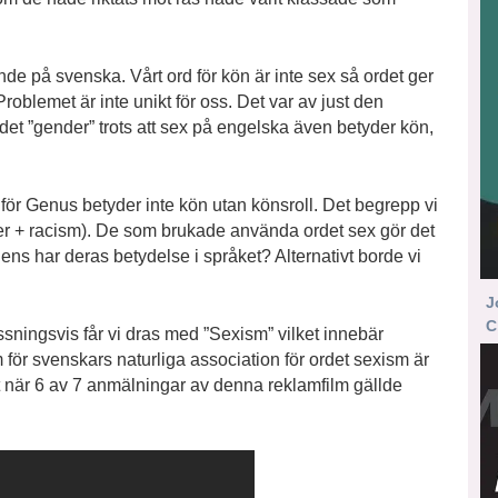
nde på svenska. Vårt ord för kön är inte sex så ordet ger
roblemet är inte unikt för oss. Det var av just den
det ”gender” trots att sex på engelska även betyder kön,
a för Genus betyder inte kön utan könsroll. Det begrepp vi
er + racism). De som brukade använda ordet sex gör det
e ens har deras betydelse i språket? Alternativt borde vi
J
C
gissningsvis får vi dras med ”Sexism” vilket innebär
 för svenskars naturliga association för ordet sexism är
art när 6 av 7 anmälningar av denna reklamfilm gällde