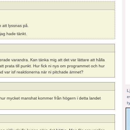
att lyssnas på.
 jag hade tänkt.
erade varandra. Kan tänka mig att det var lättare att hålla
ov att prata till punkt. Hur fick ni nys om programmet och hur
 vad var isf reaktionerna när ni pitchade ämnet?
L
e
 hur mycket manshat kommer från högern i detta landet
t