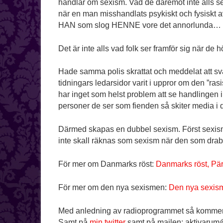
handlar om sexism. Vad de däremot inte alls se
när en man misshandlats psykiskt och fysiskt av
HAN som slog HENNE vore det annorlunda…
Det är inte alls vad folk ser framför sig när de 
Hade samma polis skrattat och meddelat att svar
tidningars ledarsidor varit i uppror om den ”ras
har inget som helst problem att se handlingen i
personer de ser som fienden så skiter media i d
Därmed skapas en dubbel sexism. Först sexism
inte skall räknas som sexism när den som dra
För mer om Danmarks röst:
Danmarks röst, Pär
För mer om den nya sexismen:
Den nya sexis
Med anledning av radioprogrammet så kommer jag
Samt på
min twitter
samt på mailen: aktivaru