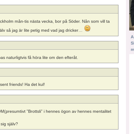
tockholm mån-tis nästa vecka, bor på Söder. Nån som vill ta
älv så jag är lite petig med vad jag dricker…
A
S
m
 naturligtvis få höra lite om den efteråt.
ent friends! Ha det kul!
esumtivt ”Brottsli” i hennes ögon av hennes mentalitet
sig själv?