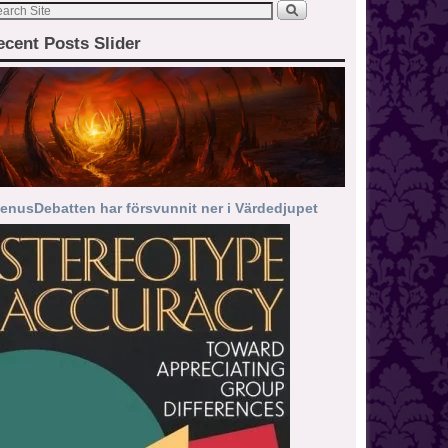
ecent Posts Slider
enusDebatten har försvunnit ner i Värdedjupet