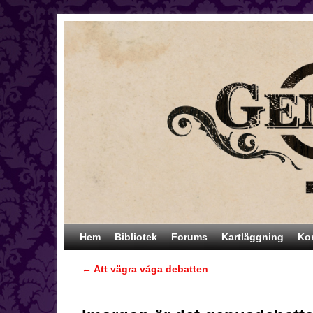
Hoppa till huvudinnehåll
Hoppa till sekundärt innehåll
Hem
Bibliotek
Forums
Kartläggning
Ko
←
Att vägra våga debatten
Inläggsnavigering