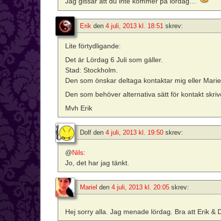
Jag gissar att du inte kommer på lördag…
Erik
den
4 juli, 2013 kl. 18:51
skrev:
Lite förtydligande:
Det är Lördag 6 Juli som gäller.
Stad: Stockholm.
Den som önskar deltaga kontaktar mig eller Marie
Den som behöver alternativa sätt för kontakt skriv
Mvh Erik
Dolf
den
4 juli, 2013 kl. 19:50
skrev:
@
Nils
:
Jo, det har jag tänkt.
Mariel
den
4 juli, 2013 kl. 20:05
skrev:
Hej sorry alla. Jag menade lördag. Bra att Erik & 