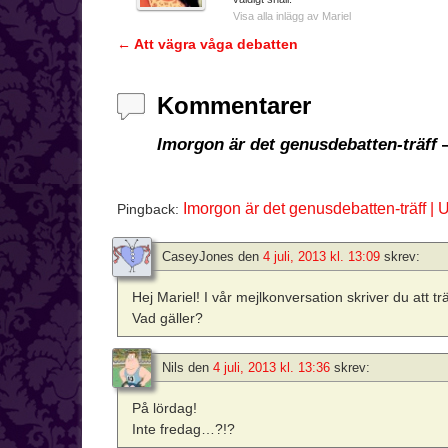
Visa alla inlägg av Mariel
←
Att vägra våga debatten
Inläggsnavigering
Kommentarer
Imorgon är det genusdebatten-träff
—
Imorgon är det genusdebatten-träff |
Pingback:
CaseyJones
den
4 juli, 2013 kl. 13:09
skrev:
Hej Mariel! I vår mejlkonversation skriver du att tr
Vad gäller?
Nils
den
4 juli, 2013 kl. 13:36
skrev:
På lördag!
Inte fredag…?!?