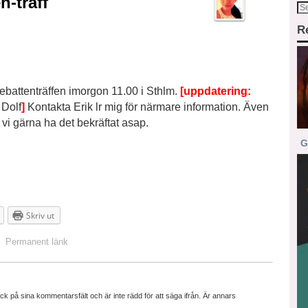
-träff
R
debattenträffen imorgon 11.00 i Sthlm.
[uppdatering:
.
Dolf
]
Kontakta Erik lr mig för närmare information. Även
 vi gärna ha det bekräftat asap.
G
Skriv ut
Permanent länk
ick på sina kommentarsfält och är inte rädd för att säga ifrån. Är annars