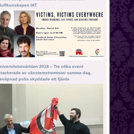
luffkunskapen IAT
niversitetstvärlden 2018 – Tre olika event
ttackerade av vänsterextremister samma dag,
eväpnad polis skyddade ett fjärde