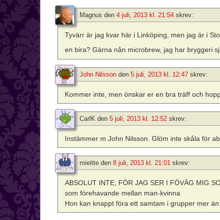
Magnus
den
4 juli, 2013 kl. 21:54
skrev:
Tyvärr är jag kvar här i Linköping, men jag är i S
en bira? Gärna nån microbrew, jag har bryggeri sj
John Nilsson
den
5 juli, 2013 kl. 12:47
skrev:
Kommer inte, men önskar er en bra träff och hoppas
CarlK
den
5 juli, 2013 kl. 12:52
skrev:
Instämmer m John Nilsson. Glöm inte skåla för abs
mieitte
den
8 juli, 2013 kl. 21:01
skrev:
ABSOLUT INTE; FÖR JAG SER I FÖVÄG MIG SOM(pr
som förehavande mellan man-kvinna
Hon kan knappt föra ett samtam i grupper mer än 