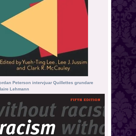
ordan Peterson intervjuar Quillettes grundare
laire Lehmann