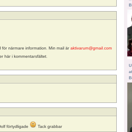
B
l för närmare information. Min mail är
aktivarum@gmail.com
er här i kommentarsfältet.
U
a
B
Dolf förtydligade
Tack grabbar