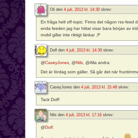
Oli
den
4 juli, 2013 kl. 14:30
skrev:
En fråga helt off-topic: Finns det någon rss-feed 
enda feeden jag har hittat visar bara början av 
mobil gillar inte riktigt länkar ;P
Dolf
den
4 juli, 2013 kl. 14:39
skrev:
@
CaseyJones
, @
Nils
, @Alla andra:
Det är lördag som gäller. Så går det när fruntimm
CaseyJones
den
4 juli, 2013 kl. 15:48
skrev:
Tack Dolf!
Nils
den
4 juli, 2013 kl. 17:16
skrev:
@
Dolf
: