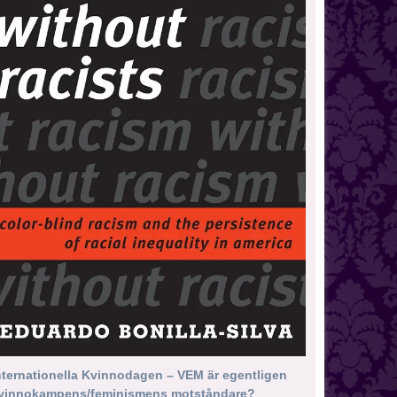
nternationella Kvinnodagen – VEM är egentligen
vinnokampens/feminismens motståndare?