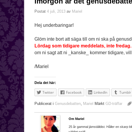
Imorgon är det genusdebatten
Postat
4 juli, 2013
av
Mariel
Hej underbaringar!
Glöm inte bort att säga till om ni ska på genus
Lördag som tidigare meddelats, inte fredag
om ni sagt att ni _kanske_ kommer tidigare, vill
/Mariel
Dela det här:
Twitter
Facebook
LinkedIn
Tumblr
Publicerat i
Genusdebatten
,
Mariel
Märkt
GD-träffar
Om Mariel
25 år gammal jämställdist. Håller en skarp bl
väldigt snäll.