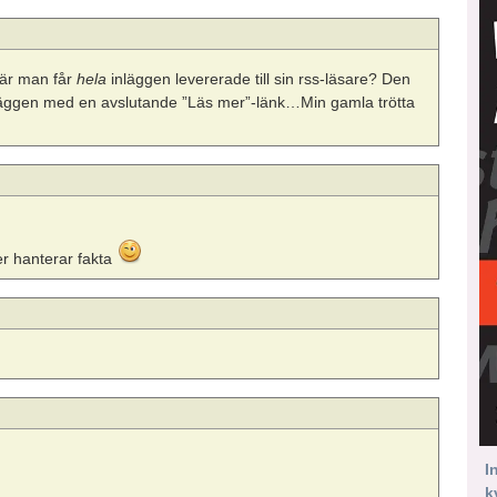
där man får
hela
inläggen levererade till sin rss-läsare? Den
inläggen med en avslutande ”Läs mer”-länk…Min gamla trötta
er hanterar fakta
I
k