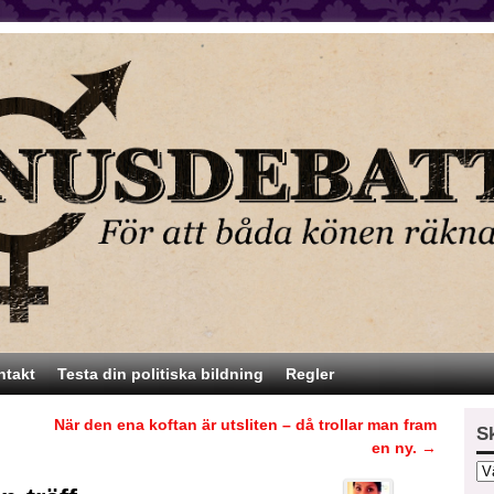
ntakt
Testa din politiska bildning
Regler
När den ena koftan är utsliten – då trollar man fram
S
en ny.
→