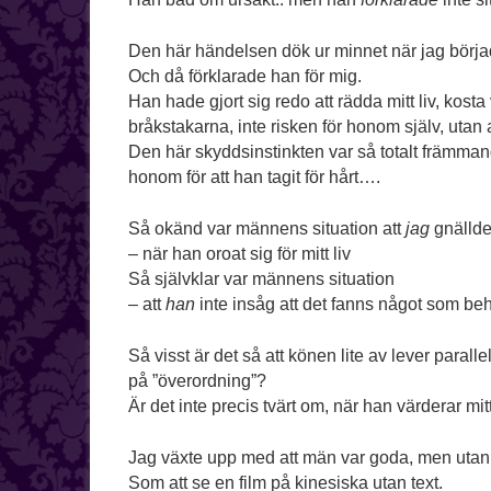
Den här händelsen dök ur minnet när jag börja
Och då förklarade han för mig.
Han hade gjort sig redo att rädda mitt liv, kosta
bråkstakarna, inte risken för honom själv, utan 
Den här skyddsinstinkten var så totalt främmand
honom för att han tagit för hårt….
Så okänd var männens situation att
jag
gnällde
– när han oroat sig för mitt liv
Så självklar var männens situation
– att
han
inte insåg att det fanns något som beh
Så visst är det så att könen lite av lever paralle
på ”överordning”?
Är det inte precis tvärt om, när han värderar mitt
Jag växte upp med att män var goda, men utan
Som att se en film på kinesiska utan text.