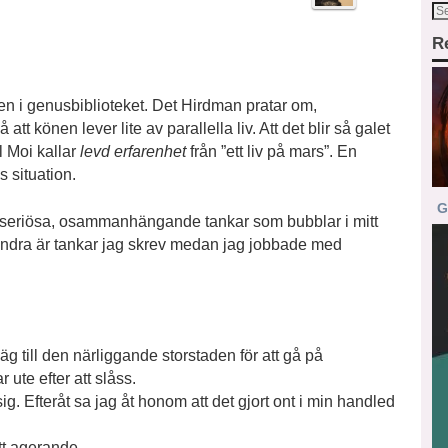
R
ven i genusbiblioteket. Det Hirdman pratar om,
att könen lever lite av parallella liv. Att det blir så galet
l Moi kallar
levd erfarenhet
från ”ett liv på mars”. En
 situation.
G
 oseriösa, osammanhängande tankar som bubblar i mitt
Det andra är tankar jag skrev medan jag jobbade med
g till den närliggande storstaden för att gå på
 ute efter att slåss.
. Efteråt sa jag åt honom att det gjort ont i min handled
tt agerande.