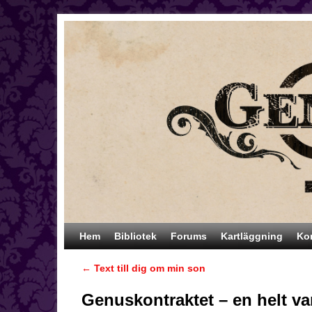
Hoppa till huvudinnehåll
Hoppa till sekundärt innehåll
Hem
Bibliotek
Forums
Kartläggning
Ko
←
Text till dig om min son
Inläggsnavigering
Genuskontraktet – en helt va