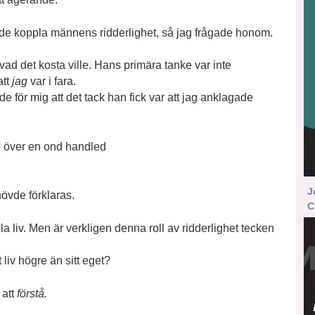
de koppla männens ridderlighet, så jag frågade honom.
 vad det kosta ville. Hans primära tanke var inte
att
jag
var i fara.
e för mig att det tack han fick var att jag anklagade
 över en ond handled
J
övde förklaras.
C
lla liv. Men är verkligen denna roll av ridderlighet tecken
 liv högre än sitt eget?
 att
förstå.