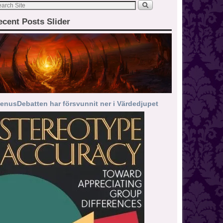
ecent Posts Slider
enusDebatten har försvunnit ner i Värdedjupet