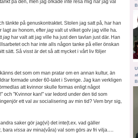
r tänkt på den, men jag orkade inte resa mig när jag väl
B
Och tänkte på genuskontraktet. Stolen jag satt på, har han
är lagt av honom, efter
jag
valt ut vilket golv jag ville ha.
tt
jag
har valt att jag ville ha just den tavlan just där. Han
llsarbetet och har inte alls någon tanke på eller önskan
tt sätt. Så visst är det så att mycket i vårt liv följer
U
å känns det som om man pratar om en annan kultur, än
a
ldrar formade under 60-talet i Sverige. Jag kan verkligen
B
örmedlas att kvinnor skulle formas enligt något
!” och ”Kvinnor kan!” var ledord under den tid som
 ingenjör ett val av socialisering av min tid? Vem bryr sig,
 andra saker gör jag(vi) det inte(t.ex. vad gäller
r, bara
vissa
av mina(våra) val som görs av fri vilja….