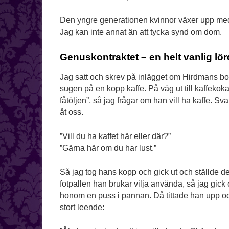
Den yngre generationen kvinnor växer upp med 
Jag kan inte annat än att tycka synd om dom.
Genuskontraktet – en helt vanlig lör
Jag satt och skrev på inlägget om Hirdmans b
sugen på en kopp kaffe. På väg ut till kaffekoka
fåtöljen”, så jag frågar om han vill ha kaffe. Sv
åt oss.
”Vill du ha kaffet här eller där?”
”Gärna här om du har lust.”
Så jag tog hans kopp och gick ut och ställde d
fotpallen han brukar vilja använda, så jag gick
honom en puss i pannan. Då tittade han upp och
stort leende: