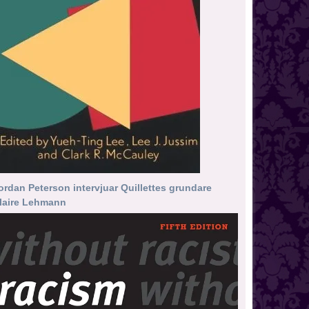
ordan Peterson intervjuar Quillettes grundare
laire Lehmann