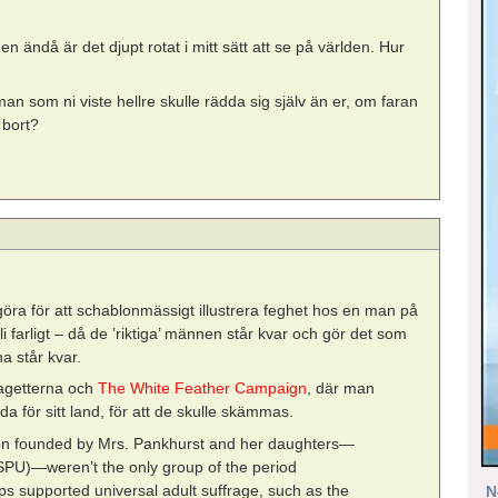
Men ändå är det djupt rotat i mitt sätt att se på världen. Hur
 man som ni viste hellre skulle rädda sig själv än er, om faran
 bort?
öra för att schablonmässigt illustrera feghet hos en man på
li farligt – då de ’riktiga’ männen står kvar och gör det som
a står kvar.
ragetterna och
The White Feather Campaign
, där man
ida för sitt land, för att de skulle skämmas.
tion founded by Mrs. Pankhurst and her daughters—
SPU)—weren’t the only group of the period
ps supported universal adult suffrage, such as the
N