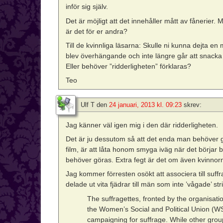
inför sig själv.
Det är möjligt att det innehåller mått av fånerier. 
är det för er andra?
Till de kvinnliga läsarna: Skulle ni kunna dejta en
blev överhängande och inte längre går att snacka
Eller behöver ”ridderligheten” förklaras?
Teo
Ulf T
den
24 januari, 2013 kl. 09:23
skrev:
Jag känner väl igen mig i den där ridderligheten.
Det är ju dessutom så att det enda man behöver g
film, är att låta honom smyga iväg när det börjar b
behöver göras. Extra fegt är det om även kvinnorn
Jag kommer förresten osökt att associera till suff
delade ut vita fjädrar till män som inte ’vågade’ str
The suffragettes, fronted by the organisa
the Women’s Social and Political Union (W
campaigning for suffrage. While other grou