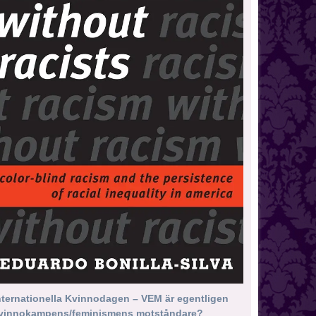
nternationella Kvinnodagen – VEM är egentligen
vinnokampens/feminismens motståndare?