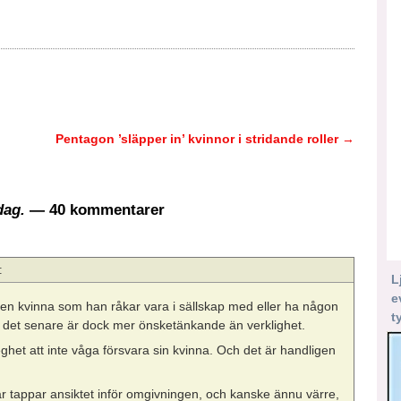
Pentagon ’släpper in’ kvinnor i stridande roller
→
dag.
— 40 kommentarer
:
L
e
 den kvinna som han råkar vara i sällskap med eller ha någon
t
n det senare är dock mer önsketänkande än verklighet.
ghet att inte våga försvara sin kvinna. Och det är handligen
r tappar ansiktet inför omgivningen, och kanske ännu värre,