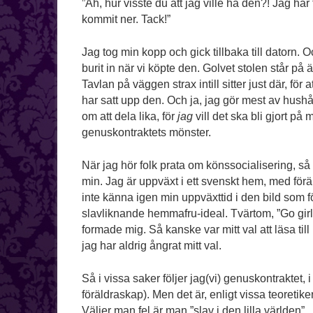
”Åh, hur visste du att jag ville ha den?! Jag ha
kommit ner. Tack!”
Jag tog min kopp och gick tillbaka till datorn. 
burit in när vi köpte den. Golvet stolen står på 
Tavlan på väggen strax intill sitter just där, för a
har satt upp den. Och ja, jag gör mest av hushå
om att dela lika, för
jag
vill det ska bli gjort på mi
genuskontraktets mönster.
När jag hör folk prata om könssocialisering, s
min. Jag är uppväxt i ett svenskt hem, med förä
inte känna igen min uppväxttid i den bild som f
slavliknande hemmafru-ideal. Tvärtom, ”Go girl
formade mig. Så kanske var mitt val att läsa till
jag har aldrig ångrat mitt val.
Så i vissa saker följer jag(vi) genuskontraktet, i
föräldraskap). Men det är, enligt vissa teoretike
Väljer man fel är man ”slav i den lilla världen”.