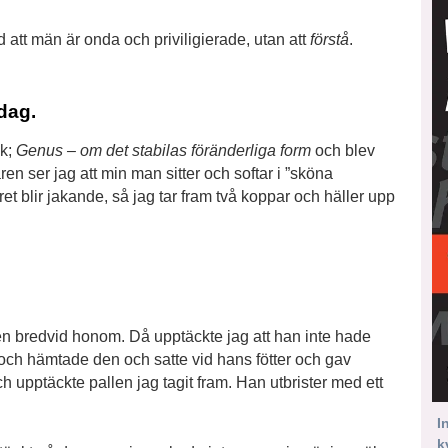
att män är onda och priviligierade, utan att
förstå
.
dag.
ok;
Genus – om det stabilas föränderliga form
och blev
ren ser jag att min man sitter och softar i ”sköna
aret blir jakande, så jag tar fram två koppar och häller upp
en bredvid honom. Då upptäckte jag att han inte hade
 och hämtade den och satte vid hans fötter och gav
 upptäckte pallen jag tagit fram. Han utbrister med ett
I
k