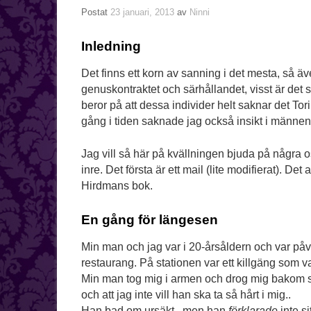
Postat
23 januari, 2013
av
Ninni
Inledning
Det finns ett korn av sanning i det mesta, så ä
genuskontraktet och särhållandet, visst är det så 
beror på att dessa individer helt saknar det Tori
gång i tiden saknade jag också insikt i männens
Jag vill så här på kvällningen bjuda på några
inre. Det första är ett mail (lite modifierat). 
Hirdmans bok.
En gång för längesen
Min man och jag var i 20-årsåldern och var påvä
restaurang. På stationen var ett killgäng som var
Min man tog mig i armen och drog mig bakom sig
och att jag inte vill han ska ta så hårt i mig..
Han bad om ursäkt.. men han
förklarade
inte si