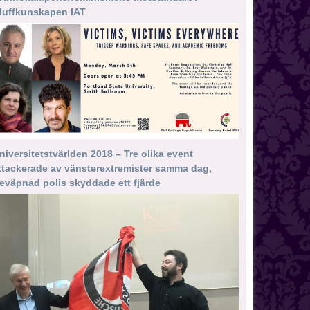
luffkunskapen IAT
niversitetstvärlden 2018 – Tre olika event
ttackerade av vänsterextremister samma dag,
eväpnad polis skyddade ett fjärde