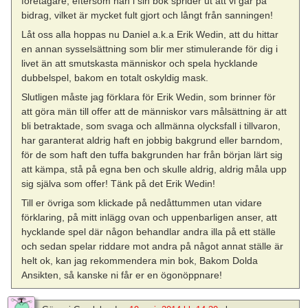
företagare, eftersom han i sin bok sprider ut att vi går på
bidrag, vilket är mycket fult gjort och långt från sanningen!
Låt oss alla hoppas nu Daniel a.k.a Erik Wedin, att du hittar
en annan sysselsättning som blir mer stimulerande för dig i
livet än att smutskasta människor och spela hycklande
dubbelspel, bakom en totalt oskyldig mask.
Slutligen måste jag förklara för Erik Wedin, som brinner för
att göra män till offer att de människor vars målsättning är att
bli betraktade, som svaga och allmänna olycksfall i tillvaron,
har garanterat aldrig haft en jobbig bakgrund eller barndom,
för de som haft den tuffa bakgrunden har från början lärt sig
att kämpa, stå på egna ben och skulle aldrig, aldrig måla upp
sig själva som offer! Tänk på det Erik Wedin!
Till er övriga som klickade på nedåttummen utan vidare
förklaring, på mitt inlägg ovan och uppenbarligen anser, att
hycklande spel där någon behandlar andra illa på ett ställe
och sedan spelar riddare mot andra på något annat ställe är
helt ok, kan jag rekommendera min bok, Bakom Dolda
Ansikten, så kanske ni får er en ögonöppnare!