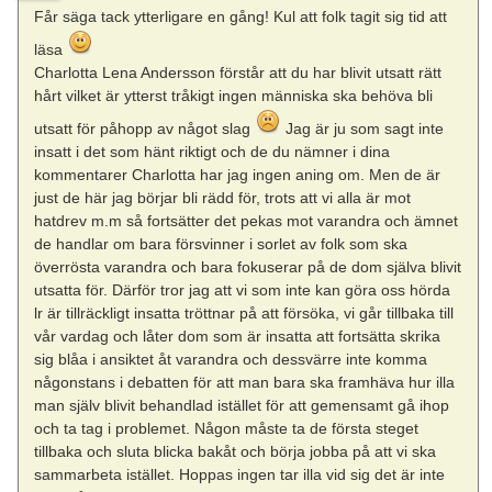
Får säga tack ytterligare en gång! Kul att folk tagit sig tid att
läsa
Charlotta Lena Andersson förstår att du har blivit utsatt rätt
hårt vilket är ytterst tråkigt ingen människa ska behöva bli
utsatt för påhopp av något slag
Jag är ju som sagt inte
insatt i det som hänt riktigt och de du nämner i dina
kommentarer Charlotta har jag ingen aning om. Men de är
just de här jag börjar bli rädd för, trots att vi alla är mot
hatdrev m.m så fortsätter det pekas mot varandra och ämnet
de handlar om bara försvinner i sorlet av folk som ska
överrösta varandra och bara fokuserar på de dom själva blivit
utsatta för. Därför tror jag att vi som inte kan göra oss hörda
lr är tillräckligt insatta tröttnar på att försöka, vi går tillbaka till
vår vardag och låter dom som är insatta att fortsätta skrika
sig blåa i ansiktet åt varandra och dessvärre inte komma
någonstans i debatten för att man bara ska framhäva hur illa
man själv blivit behandlad istället för att gemensamt gå ihop
och ta tag i problemet. Någon måste ta de första steget
tillbaka och sluta blicka bakåt och börja jobba på att vi ska
sammarbeta istället. Hoppas ingen tar illa vid sig det är inte