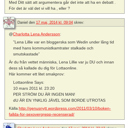
Med Ditt sätt att argumentera går det inte att ha en debatt .
För det är väl det vi vill ha , eller ?
Daniel
den
17 maj, 2014 kl. 09:04
skrev:
@
Charlotta Lena Andersson
:
”Lena Lillie var en bloggerska som Wedin under lång tid
med hans kommunistkamtrater stalkade och
smutskastade”
Är du från vettet människa, Lena Lillie var ju DU och innan
dess så kallade du dig för Lottaonline.
Här kommer ett litet smakprov:
Lottaonline Says:
10 mars 2011 kl. 23:20
PER STRÖM DU ÄR INGEN MAN!
dU ÄR EN YNKLIG JÄVEL SOM BORDE UTROTAS
Källa:
http://genusnytt.wordpress.com/2011/03/10/boken-
fallda-for-sexovergrepp-recenserad/