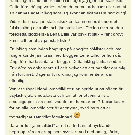
Handlingen stod inte relation till något jag gjort jämställdisten
Catta före, då jag varken nämnde namn, adresser eller annat
än hennes eget inlägg som jag skrev en skämtsam text kring!
Vidare har hela jämställdistsekten kommenterat under ett
falskt inlägg av trollet och jämställdisten Trollan över att den
föredetta bloggerska Lena Lillie var psykist sjuk – rent grovt
kriminellt förtal av jämställdister!
Ett inlägg som lades högt upp på googles söklistor och inte
längre kunde jämföras med bloggen Lena Lille, för hon då,
långt före hade slutat att blogga. Detta inlägg länkar sedan
Erik Wedins anhängare till och skriver att det handlar om mig
från forumet, Dagens Juridik när jag kommenterar där
offentligt.
Vanligt fulspel bland jämställdister, att sprida ut att någon är
psykisk sjuk, smutskasta och annat för att vinna i sitt
smutsiga politiska spel. vad det nu handlar om? Tacka tusan
för att alla jämstäldister är anonyma, synd bara att er
trovärdighet samtidigt försvinner!
Bara ordet ”jämställdist” är ett så förbannat hycklande
begrepp från en grupp som sysslar med mobbning, förtal,