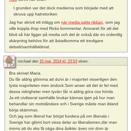
I grunden var det dock medierna som började med att
skruva upp hatretoriken
Jag har skrivit ett inlägg om
när media satte ribban
, som jag
ville koppla ihop med Ricks kommentar. Ansvaret för att det
blivit så här ligger på media och det är också där en ordentlig
skärpning behövs för att åstadkomma ett trevligare
debatt/samhällsklimat.
michael
den
15 maj, 2014 kl. 23:53
skrev:
Bra skrivet Maria.
Du får aldrig glömma att du/vi är i majoritet visserligen den
tysta majoriteten men ändock.Som anser att det är fel med
dessa vidrigheter men tyvärr får vi aldrig göra oss hörda.
Ja ett civiliserat samhälle brukar kännas igen på hur man
behandlar sin motståndare och i Sverige måste man ibland
börja skämmas.
Och jag som liberal har börjat fundera på om liberala i
Sverige har glömt bort vissa delar av liberalismen,där man
minns att du ska få säga dina åsikter även om dom är