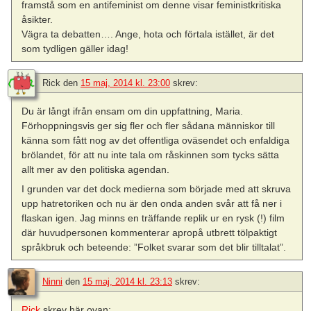
framstå som en antifeminist om denne visar feministkritiska
åsikter.
Vägra ta debatten…. Ange, hota och förtala istället, är det
som tydligen gäller idag!
Rick
den
15 maj, 2014 kl. 23:00
skrev:
Du är långt ifrån ensam om din uppfattning, Maria.
Förhoppningsvis ger sig fler och fler sådana människor till
känna som fått nog av det offentliga oväsendet och enfaldiga
brölandet, för att nu inte tala om råskinnen som tycks sätta
allt mer av den politiska agendan.
I grunden var det dock medierna som började med att skruva
upp hatretoriken och nu är den onda anden svår att få ner i
flaskan igen. Jag minns en träffande replik ur en rysk (!) film
där huvudpersonen kommenterar apropå utbrett tölpaktigt
språkbruk och beteende: ”Folket svarar som det blir tilltalat”.
Ninni
den
15 maj, 2014 kl. 23:13
skrev:
Rick
skrev här ovan: