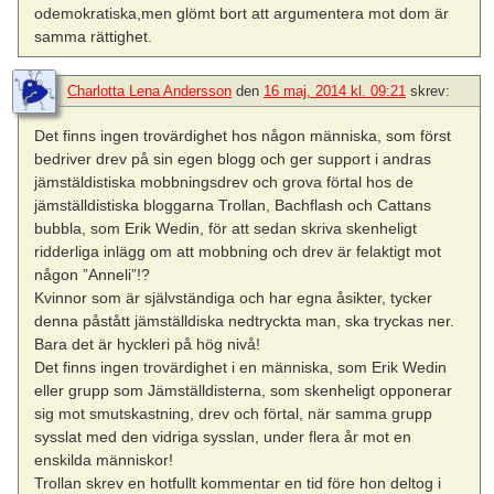
odemokratiska,men glömt bort att argumentera mot dom är
samma rättighet.
Charlotta Lena Andersson
den
16 maj, 2014 kl. 09:21
skrev:
Det finns ingen trovärdighet hos någon människa, som först
bedriver drev på sin egen blogg och ger support i andras
jämstäldistiska mobbningsdrev och grova förtal hos de
jämställdistiska bloggarna Trollan, Bachflash och Cattans
bubbla, som Erik Wedin, för att sedan skriva skenheligt
ridderliga inlägg om att mobbning och drev är felaktigt mot
någon ”Anneli”!?
Kvinnor som är självständiga och har egna åsikter, tycker
denna påstått jämställdiska nedtryckta man, ska tryckas ner.
Bara det är hyckleri på hög nivå!
Det finns ingen trovärdighet i en människa, som Erik Wedin
eller grupp som Jämställdisterna, som skenheligt opponerar
sig mot smutskastning, drev och förtal, när samma grupp
sysslat med den vidriga sysslan, under flera år mot en
enskilda människor!
Trollan skrev en hotfullt kommentar en tid före hon deltog i