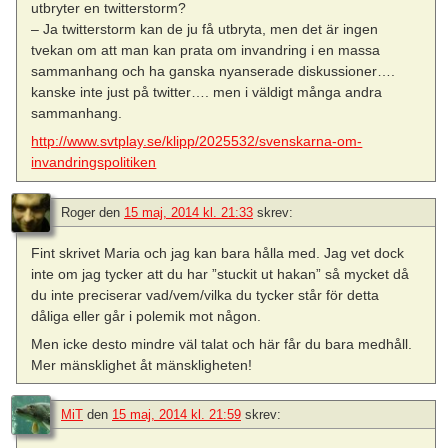
utbryter en twitterstorm?
– Ja twitterstorm kan de ju få utbryta, men det är ingen
tvekan om att man kan prata om invandring i en massa
sammanhang och ha ganska nyanserade diskussioner….
kanske inte just på twitter…. men i väldigt många andra
sammanhang.
http://www.svtplay.se/klipp/2025532/svenskarna-om-
invandringspolitiken
Roger
den
15 maj, 2014 kl. 21:33
skrev:
Fint skrivet Maria och jag kan bara hålla med. Jag vet dock
inte om jag tycker att du har ”stuckit ut hakan” så mycket då
du inte preciserar vad/vem/vilka du tycker står för detta
dåliga eller går i polemik mot någon.
Men icke desto mindre väl talat och här får du bara medhåll.
Mer mänsklighet åt mänskligheten!
MiT
den
15 maj, 2014 kl. 21:59
skrev: