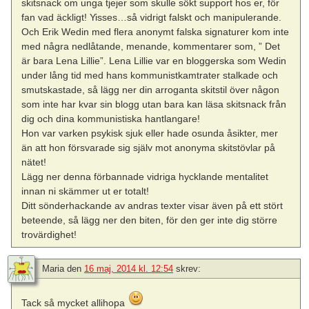
skitsnack om unga tjejer som skulle sökt support hos er, för
fan vad äckligt! Yisses…så vidrigt falskt och manipulerande.
Och Erik Wedin med flera anonymt falska signaturer kom inte
med några nedlåtande, menande, kommentarer som, ” Det
är bara Lena Lillie”. Lena Lillie var en bloggerska som Wedin
under lång tid med hans kommunistkamtrater stalkade och
smutskastade, så lägg ner din arroganta skitstil över någon
som inte har kvar sin blogg utan bara kan läsa skitsnack från
dig och dina kommunistiska hantlangare!
Hon var varken psykisk sjuk eller hade osunda åsikter, mer
än att hon försvarade sig själv mot anonyma skitstövlar på
nätet!
Lägg ner denna förbannade vidriga hycklande mentalitet
innan ni skämmer ut er totalt!
Ditt sönderhackande av andras texter visar även på ett stört
beteende, så lägg ner den biten, för den ger inte dig större
trovärdighet!
Maria
den
16 maj, 2014 kl. 12:54
skrev:
Tack så mycket allihopa