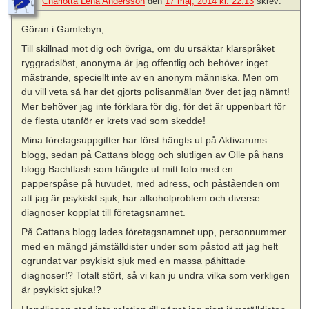
Charlotta Lena Andersson
den
17 maj, 2014 kl. 22:13
skrev:
Göran i Gamlebyn,
Till skillnad mot dig och övriga, om du ursäktar klarspråket
ryggradslöst, anonyma är jag offentlig och behöver inget
mästrande, speciellt inte av en anonym människa. Men om
du vill veta så har det gjorts polisanmälan över det jag nämnt!
Mer behöver jag inte förklara för dig, för det är uppenbart för
de flesta utanför er krets vad som skedde!
Mina företagsuppgifter har först hängts ut på Aktivarums
blogg, sedan på Cattans blogg och slutligen av Olle på hans
blogg Bachflash som hängde ut mitt foto med en
papperspåse på huvudet, med adress, och påståenden om
att jag är psykiskt sjuk, har alkoholproblem och diverse
diagnoser kopplat till företagsnamnet.
På Cattans blogg lades företagsnamnet upp, personnummer
med en mängd jämställdister under som påstod att jag helt
ogrundat var psykiskt sjuk med en massa påhittade
diagnoser!? Totalt stört, så vi kan ju undra vilka som verkligen
är psykiskt sjuka!?