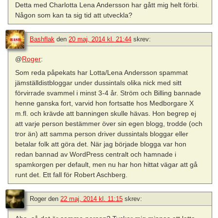
Detta med Charlotta Lena Andersson har gått mig helt förbi.
Någon som kan ta sig tid att utveckla?
Bashflak
den
20 maj, 2014 kl. 21:44
skrev:
@
Roger
:
Som reda påpekats har Lotta/Lena Andersson spammat
jämställdistbloggar under dussintals olika nick med sitt
förvirrade svammel i minst 3-4 år. Ström och Billing bannade
henne ganska fort, varvid hon fortsatte hos Medborgare X
m.fl. och krävde att banningen skulle hävas. Hon begrep ej
att varje person bestämmer över sin egen blogg, trodde (och
tror än) att samma person driver dussintals bloggar eller
betalar folk att göra det. När jag började blogga var hon
redan bannad av WordPress centralt och hamnade i
spamkorgen per default, men nu har hon hittat vägar att gå
runt det. Ett fall för Robert Aschberg.
Roger
den
22 maj, 2014 kl. 11:15
skrev: