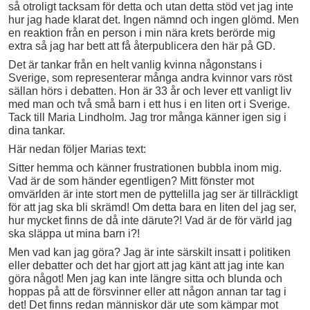
så otroligt tacksam för detta och utan detta stöd vet jag inte
hur jag hade klarat det. Ingen nämnd och ingen glömd. Men
en reaktion från en person i min nära krets berörde mig
extra så jag har bett att få återpublicera den här på GD.
Det är tankar från en helt vanlig kvinna någonstans i
Sverige, som representerar många andra kvinnor vars röst
sällan hörs i debatten. Hon är 33 år och lever ett vanligt liv
med man och två små barn i ett hus i en liten ort i Sverige.
Tack till Maria Lindholm. Jag tror många känner igen sig i
dina tankar.
Här nedan följer Marias text:
Sitter hemma och känner frustrationen bubbla inom mig.
Vad är de som händer egentligen? Mitt fönster mot
omvärlden är inte stort men de pyttelilla jag ser är tillräckligt
för att jag ska bli skrämd! Om detta bara en liten del jag ser,
hur mycket finns de då inte därute?! Vad är de för värld jag
ska släppa ut mina barn i?!
Men vad kan jag göra? Jag är inte särskilt insatt i politiken
eller debatter och det har gjort att jag känt att jag inte kan
göra något! Men jag kan inte längre sitta och blunda och
hoppas på att de försvinner eller att någon annan tar tag i
det! Det finns redan människor där ute som kämpar mot