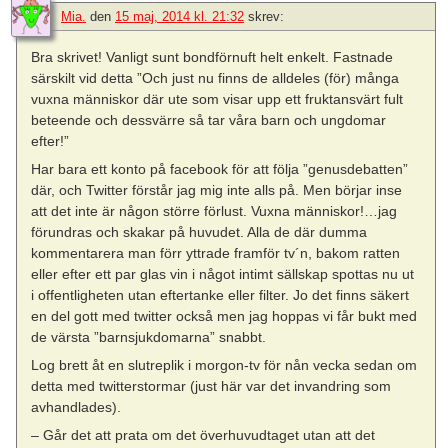
Mia.
den
15 maj, 2014 kl. 21:32
skrev:
Bra skrivet! Vanligt sunt bondförnuft helt enkelt. Fastnade
särskilt vid detta ”Och just nu finns de alldeles (för) många
vuxna människor där ute som visar upp ett fruktansvärt fult
beteende och dessvärre så tar våra barn och ungdomar
efter!”
Har bara ett konto på facebook för att följa ”genusdebatten”
där, och Twitter förstår jag mig inte alls på. Men börjar inse
att det inte är någon större förlust. Vuxna människor!…jag
förundras och skakar på huvudet. Alla de där dumma
kommentarera man förr yttrade framför tv´n, bakom ratten
eller efter ett par glas vin i något intimt sällskap spottas nu ut
i offentligheten utan eftertanke eller filter. Jo det finns säkert
en del gott med twitter också men jag hoppas vi får bukt med
de värsta ”barnsjukdomarna” snabbt.
Log brett åt en slutreplik i morgon-tv för nån vecka sedan om
detta med twitterstormar (just här var det invandring som
avhandlades).
– Går det att prata om det överhuvudtaget utan att det