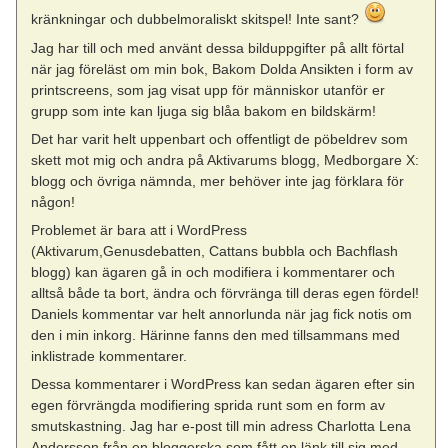
kränkningar och dubbelmoraliskt skitspel! Inte sant?
Jag har till och med använt dessa bilduppgifter på allt förtal
när jag föreläst om min bok, Bakom Dolda Ansikten i form av
printscreens, som jag visat upp för människor utanför er
grupp som inte kan ljuga sig blåa bakom en bildskärm!
Det har varit helt uppenbart och offentligt de pöbeldrev som
skett mot mig och andra på Aktivarums blogg, Medborgare X:
blogg och övriga nämnda, mer behöver inte jag förklara för
någon!
Problemet är bara att i WordPress
(Aktivarum,Genusdebatten, Cattans bubbla och Bachflash
blogg) kan ägaren gå in och modifiera i kommentarer och
alltså både ta bort, ändra och förvränga till deras egen fördel!
Daniels kommentar var helt annorlunda när jag fick notis om
den i min inkorg. Härinne fanns den med tillsammans med
inklistrade kommentarer.
Dessa kommentarer i WordPress kan sedan ägaren efter sin
egen förvrängda modifiering sprida runt som en form av
smutskastning. Jag har e-post till min adress Charlotta Lena
Andersson från en bloggerska som fått en länk till sig med