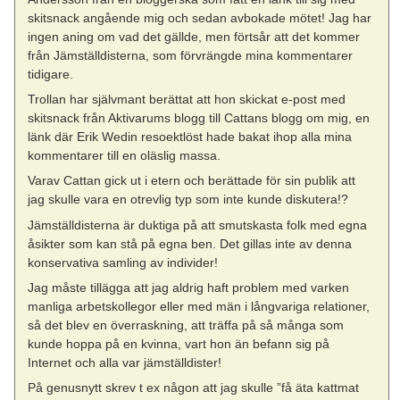
skitsnack angående mig och sedan avbokade mötet! Jag har
ingen aning om vad det gällde, men förtsår att det kommer
från Jämställdisterna, som förvrängde mina kommentarer
tidigare.
Trollan har självmant berättat att hon skickat e-post med
skitsnack från Aktivarums blogg till Cattans blogg om mig, en
länk där Erik Wedin resoektlöst hade bakat ihop alla mina
kommentarer till en oläslig massa.
Varav Cattan gick ut i etern och berättade för sin publik att
jag skulle vara en otrevlig typ som inte kunde diskutera!?
Jämställdisterna är duktiga på att smutskasta folk med egna
åsikter som kan stå på egna ben. Det gillas inte av denna
konservativa samling av individer!
Jag måste tillägga att jag aldrig haft problem med varken
manliga arbetskollegor eller med män i långvariga relationer,
så det blev en överraskning, att träffa på så många som
kunde hoppa på en kvinna, vart hon än befann sig på
Internet och alla var jämställdister!
På genusnytt skrev t ex någon att jag skulle ”få äta kattmat