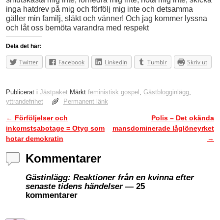
inga hatdrev på mig och förfölj mig inte och detsamma
gäller min familj, släkt och vänner! Och jag kommer lyssna
och låt oss bemöta varandra med respekt
Dela det här:
Twitter
Facebook
LinkedIn
Tumblr
Skriv ut
Publicerat i
Jästpaket
Märkt
feministisk gospel
,
Gästblogginlägg
,
yttrandefrihet
Permanent länk
←
Förföljelser och
Polis – Det okända
Inläggsnavigering
inkomstsabotage = Otyg som
mansdominerade låglöneyrket
hotar demokratin
→
Kommentarer
Gästinlägg: Reaktioner från en kvinna efter
senaste tidens händelser
— 25
kommentarer