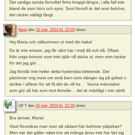
Det vanliga sunda förnuftet finns knappt längre, i alla fall inte
bland de som hörs och syns. Sunt förnuft är det som behövs,
det räcker väldigt långt.
Ninni
den
15 maj, 2014 kl. 22:03
skrev:
Hej Maria och välkommen ut med din haka!
Du är inte ensam, jag får sånt här i mejl då och då. Oftast
från unga kvinnor som inte själv vill sticka ut, men som tackar
för det jag gör …
Jag förstår inte heller detta hysteriska beteende. Det
påminner mig mest om små barn som slänger sig på golvet o
skriker i affärer för att få det de vill ha … Vuxna människor
som gör så här som mot Annelie… det är märkligt i min värld.
Ulf T
den
15 maj, 2014 kl. 22:18
skrev:
Bra skrivet, Maria!
Visst förundras man över att sådant här behöver påpekas?
Men när det gäller nätet tror att många ännu inte har lärt sig