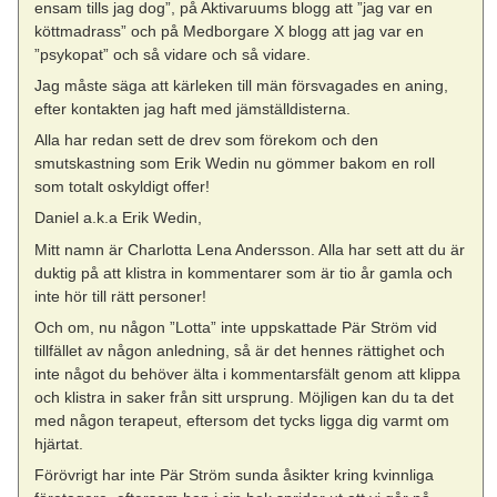
ensam tills jag dog”, på Aktivaruums blogg att ”jag var en
köttmadrass” och på Medborgare X blogg att jag var en
”psykopat” och så vidare och så vidare.
Jag måste säga att kärleken till män försvagades en aning,
efter kontakten jag haft med jämställdisterna.
Alla har redan sett de drev som förekom och den
smutskastning som Erik Wedin nu gömmer bakom en roll
som totalt oskyldigt offer!
Daniel a.k.a Erik Wedin,
Mitt namn är Charlotta Lena Andersson. Alla har sett att du är
duktig på att klistra in kommentarer som är tio år gamla och
inte hör till rätt personer!
Och om, nu någon ”Lotta” inte uppskattade Pär Ström vid
tillfället av någon anledning, så är det hennes rättighet och
inte något du behöver älta i kommentarsfält genom att klippa
och klistra in saker från sitt ursprung. Möjligen kan du ta det
med någon terapeut, eftersom det tycks ligga dig varmt om
hjärtat.
Förövrigt har inte Pär Ström sunda åsikter kring kvinnliga