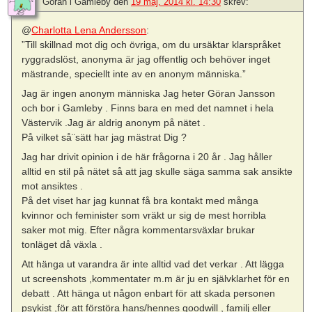
Göran i Gamleby
den
19 maj, 2014 kl. 14:30
skrev:
@
Charlotta Lena Andersson
:
”Till skillnad mot dig och övriga, om du ursäktar klarspråket
ryggradslöst, anonyma är jag offentlig och behöver inget
mästrande, speciellt inte av en anonym människa.”
Jag är ingen anonym människa Jag heter Göran Jansson
och bor i Gamleby . Finns bara en med det namnet i hela
Västervik .Jag är aldrig anonym på nätet .
På vilket så¨sätt har jag mästrat Dig ?
Jag har drivit opinion i de här frågorna i 20 år . Jag håller
alltid en stil på nätet så att jag skulle säga samma sak ansikte
mot ansiktes .
På det viset har jag kunnat få bra kontakt med många
kvinnor och feminister som vräkt ur sig de mest horribla
saker mot mig. Efter några kommentarsväxlar brukar
tonläget då växla .
Att hänga ut varandra är inte alltid vad det verkar . Att lägga
ut screenshots ,kommentater m.m är ju en självklarhet för en
debatt . Att hänga ut någon enbart för att skada personen
psykist ,för att förstöra hans/hennes goodwill , familj eller