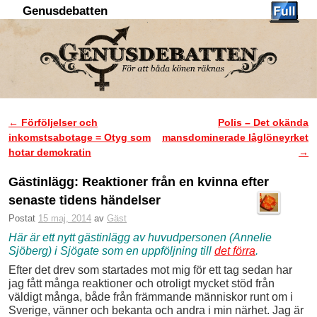
Genusdebatten
Hoppa till huvudinnehåll
Hoppa till sekundärt innehåll
←
Förföljelser och
Polis – Det okända
Inläggsnavigering
inkomstsabotage = Otyg som
mansdominerade låglöneyrket
hotar demokratin
→
Gästinlägg: Reaktioner från en kvinna efter
senaste tidens händelser
Postat
15 maj, 2014
av
Gäst
Här är ett nytt gästinlägg av huvudpersonen (Annelie
Sjöberg) i Sjögate som en uppföljning till
det förra
.
Efter det drev som startades mot mig för ett tag sedan har
jag fått många reaktioner och otroligt mycket stöd från
väldigt många, både från främmande människor runt om i
Sverige, vänner och bekanta och andra i min närhet. Jag är