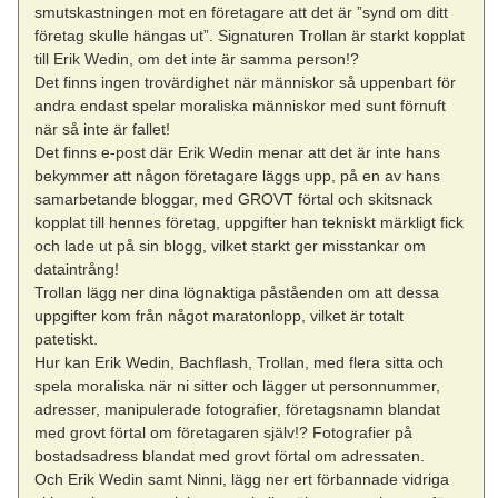
smutskastningen mot en företagare att det är ”synd om ditt
företag skulle hängas ut”. Signaturen Trollan är starkt kopplat
till Erik Wedin, om det inte är samma person!?
Det finns ingen trovärdighet när människor så uppenbart för
andra endast spelar moraliska människor med sunt förnuft
när så inte är fallet!
Det finns e-post där Erik Wedin menar att det är inte hans
bekymmer att någon företagare läggs upp, på en av hans
samarbetande bloggar, med GROVT förtal och skitsnack
kopplat till hennes företag, uppgifter han tekniskt märkligt fick
och lade ut på sin blogg, vilket starkt ger misstankar om
dataintrång!
Trollan lägg ner dina lögnaktiga påståenden om att dessa
uppgifter kom från något maratonlopp, vilket är totalt
patetiskt.
Hur kan Erik Wedin, Bachflash, Trollan, med flera sitta och
spela moraliska när ni sitter och lägger ut personnummer,
adresser, manipulerade fotografier, företagsnamn blandat
med grovt förtal om företagaren själv!? Fotografier på
bostadsadress blandat med grovt förtal om adressaten.
Och Erik Wedin samt Ninni, lägg ner ert förbannade vidriga