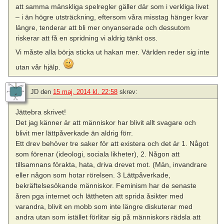
att samma mänskliga spelregler gäller där som i verkliga livet
– i än högre utsträckning, eftersom våra misstag hänger kvar
längre, tenderar att bli mer onyanserade och dessutom
riskerar att få en spridning vi aldrig tänkt oss.
Vi måste alla börja sticka ut hakan mer. Världen reder sig inte
utan vår hjälp.
JD
den
15 maj, 2014 kl. 22:58
skrev:
Jättebra skrivet!
Det jag känner är att människor har blivit allt svagare och
blivit mer lättpåverkade än aldrig förr.
Ett drev behöver tre saker för att existera och det är 1. Något
som förenar (ideologi, sociala likheter), 2. Någon att
tillsamnans förakta, hata, driva drevet mot. (Män, invandrare
eller någon som hotar rörelsen. 3 Lättpåverkade,
bekräftelsesökande människor. Feminism har de senaste
åren pga internet och lättheten att sprida åsikter med
varandra, blivit en mobb som inte längre diskuterar med
andra utan som istället förlitar sig på människors rädsla att