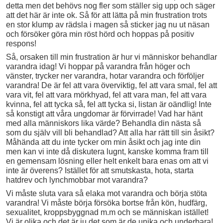
detta men det behövs nog fler som ställer sig upp och säger
att det här är inte ok. Så för att lätta på min frustration trots
en stor klump av rädsla i magen så sticker jag nu ut näsan
och försöker göra min röst hörd och hoppas på positiv
respons!
Så, orsaken till min frustration är hur vi människor behandlar
varandra idag! Vi hoppar på varandra från höger och
vänster, trycker ner varandra, hotar varandra och förföljer
varandra! De är fel att vara överviktig, fel att vara smal, fel att
vara vit, fel att vara mörkhyad, fel att vara man, fel att vara
kvinna, fel att tycka så, fel att tycka si, listan är oändlig! Inte
så konstigt att våra ungdomar är förvirrade! Vad har hänt
med alla människors lika värde? Behandla din nästa så
som du själv vill bli behandlad? Att alla har rätt till sin åsikt?
Måhända att du inte tycker om min åsikt och jag inte din
men kan vi inte då diskutera lugnt, kanske komma fram till
en gemensam lösning eller helt enkelt bara enas om att vi
inte är överens? Istället för att smutskasta, hota, starta
hatdrev och lynchmobbar mot varandra?
Vi måste sluta vara så elaka mot varandra och börja stöta
varandra! Vi måste börja försöka bortse från kön, hudfärg,
sexualitet, kroppsbyggnad m.m och se människan istället!
Vi är olika och det är ju det som är de unika och underbara!