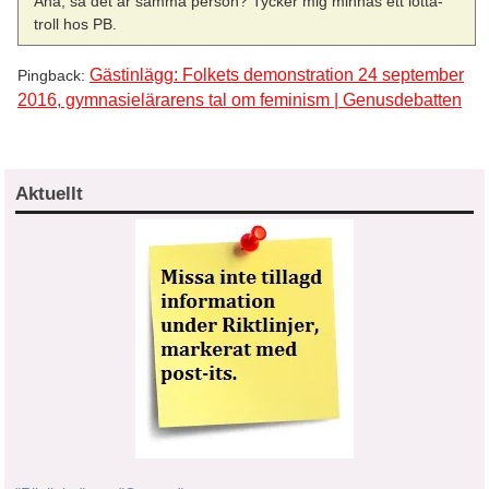
Aha, så det är samma person? Tycker mig minnas ett lotta-
troll hos PB.
Gästinlägg: Folkets demonstration 24 september
Pingback:
2016, gymnasielärarens tal om feminism | Genusdebatten
Aktuellt