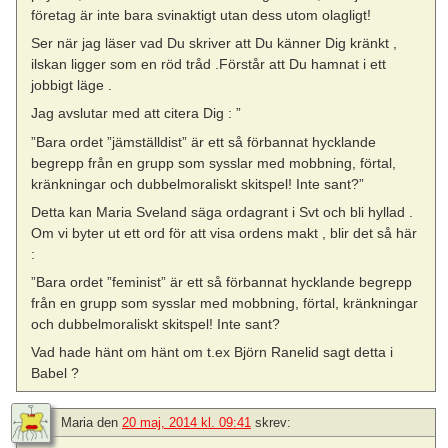
företag är inte bara svinaktigt utan dess utom olagligt!
Ser när jag läser vad Du skriver att Du känner Dig kränkt ,
ilskan ligger som en röd tråd .Förstår att Du hamnat i ett
jobbigt läge .
Jag avslutar med att citera Dig : ”
”Bara ordet ”jämställdist” är ett så förbannat hycklande
begrepp från en grupp som sysslar med mobbning, förtal,
kränkningar och dubbelmoraliskt skitspel! Inte sant?”
Detta kan Maria Sveland säga ordagrant i Svt och bli hyllad .
Om vi byter ut ett ord för att visa ordens makt , blir det så här
:
”Bara ordet ”feminist” är ett så förbannat hycklande begrepp
från en grupp som sysslar med mobbning, förtal, kränkningar
och dubbelmoraliskt skitspel! Inte sant?
Vad hade hänt om hänt om t.ex Björn Ranelid sagt detta i
Babel ?
Maria
den
20 maj, 2014 kl. 09:41
skrev: