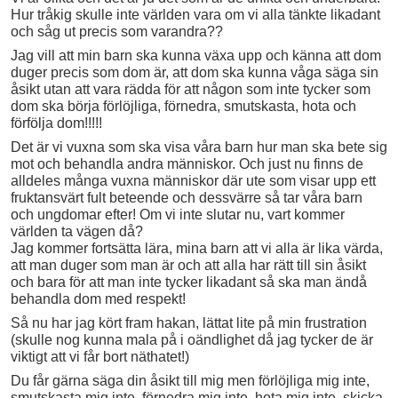
Hur tråkig skulle inte världen vara om vi alla tänkte likadant
och såg ut precis som varandra??
Jag vill att min barn ska kunna växa upp och känna att dom
duger precis som dom är, att dom ska kunna våga säga sin
åsikt utan att vara rädda för att någon som inte tycker som
dom ska börja förlöjliga, förnedra, smutskasta, hota och
förfölja dom!!!!!
Det är vi vuxna som ska visa våra barn hur man ska bete sig
mot och behandla andra människor. Och just nu finns de
alldeles många vuxna människor där ute som visar upp ett
fruktansvärt fult beteende och dessvärre så tar våra barn
och ungdomar efter! Om vi inte slutar nu, vart kommer
världen ta vägen då?
Jag kommer fortsätta lära, mina barn att vi alla är lika värda,
att man duger som man är och att alla har rätt till sin åsikt
och bara för att man inte tycker likadant så ska man ändå
behandla dom med respekt!
Så nu har jag kört fram hakan, lättat lite på min frustration
(skulle nog kunna mala på i oändlighet då jag tycker de är
viktigt att vi får bort näthatet!)
Du får gärna säga din åsikt till mig men förlöjliga mig inte,
smutskasta mig inte, förnedra mig inte, hota mig inte, skicka