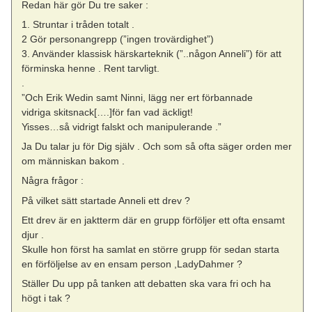
Redan här gör Du tre saker :
1. Struntar i tråden totalt .
2 Gör personangrepp (”ingen trovärdighet”)
3. Använder klassisk härskarteknik (”..någon Anneli”) för att
förminska henne . Rent tarvligt.
.
”Och Erik Wedin samt Ninni, lägg ner ert förbannade
vidriga skitsnack[….]för fan vad äckligt!
Yisses…så vidrigt falskt och manipulerande .”
Ja Du talar ju för Dig själv . Och som så ofta säger orden mer
om människan bakom .
Några frågor :
På vilket sätt startade Anneli ett drev ?
Ett drev är en jaktterm där en grupp förföljer ett ofta ensamt
djur .
Skulle hon först ha samlat en större grupp för sedan starta
en förföljelse av en ensam person ,LadyDahmer ?
Ställer Du upp på tanken att debatten ska vara fri och ha
högt i tak ?