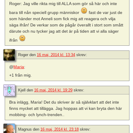
Roger: Jag ville rikta mig till ALLA som gör så här och inte
bara till nån speciell grupp människor
fast de var just de
som händer mot Anneli som fick mig att reagera och vilja
säga ifrån! De verkar som de pågår överallt i stort som smått
därute och nu tycker jag att det är på tiden att vi alla säger
ifrån
Roger
den
16 maj, 2014 kl. 13:34
skrev:
@
Maria
:
+1 från mig.
Kjell
den
16 maj, 2014 kl. 19:29
skrev:
Bra inlägg, Maria! Det du skriver är så självklart att det inte
finns mycket att tillägga. Jag hoppas att vi kan bryta den här
mobbing- och lynch-trenden..
Magnus
den
16 maj, 2014 kl. 23:18
skrev: