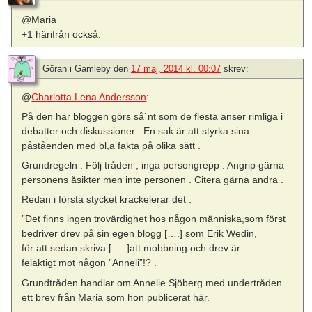
@Maria
+1 härifrån också.
Göran i Gamleby
den
17 maj, 2014 kl. 00:07
skrev:
@
Charlotta Lena Andersson
:
På den här bloggen görs så`nt som de flesta anser rimliga i
debatter och diskussioner . En sak är att styrka sina
påståenden med bl,a fakta på olika sätt .
Grundregeln : Följ tråden , inga persongrepp . Angrip gärna
personens åsikter men inte personen . Citera gärna andra .
Redan i första stycket krackelerar det .
”Det finns ingen trovärdighet hos någon människa,som först
bedriver drev på sin egen blogg [….] som Erik Wedin,
för att sedan skriva […..]att mobbning och drev är
felaktigt mot någon ”Anneli”!? .
Grundtråden handlar om Annelie Sjöberg med undertråden
ett brev från Maria som hon publicerat här.