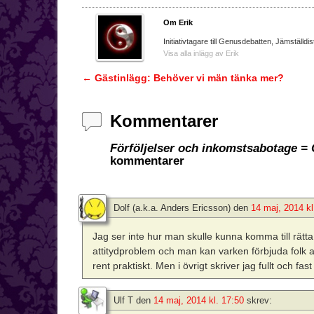
Om Erik
Initiativtagare till Genusdebatten, Jämställdis
Visa alla inlägg av Erik
←
Gästinlägg: Behöver vi män tänka mer?
Inläggsnavigering
Kommentarer
Förföljelser och inkomstsabotage =
kommentarer
Dolf (a.k.a. Anders Ericsson)
den
14 maj, 2014 kl
Jag ser inte hur man skulle kunna komma till rätt
attitydproblem och man kan varken förbjuda folk at
rent praktiskt. Men i övrigt skriver jag fullt och f
Ulf T
den
14 maj, 2014 kl. 17:50
skrev: