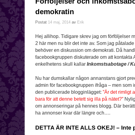
Förföljelser och inkomstsab
demokratin
Postat
14 maj, 2014
av
Erik
Hej allihop. Tidigare skrev jag om förföljelser
2 här men nu blir det inte av. Som jag påtalade 
behöver en diskussion om demokrati. Då handlad
facebookgruppen diskuterade om att kontakta An
enkelhetens skull kallar
Inkomstsabotage / K
Nu har dumskallar någon annanstans gjort pr
admin för facebookgruppen ifråga – men som in
den publicerade blogginlägget:
”Är det rimligt 
bara för att denne betett sig illa på nätet?”
Nylig
om annonseringar på hennes blogg. Där berättas
ha annonser kvar där längre och….
DETTA ÄR INTE ALLS OKEJ! – Inte p