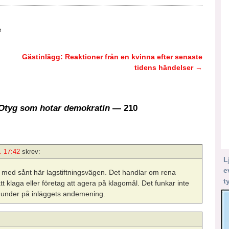
t
Gästinlägg: Reaktioner från en kvinna efter senaste
tidens händelser
→
 Otyg som hotar demokratin
— 210
. 17:42
skrev:
L
e
a med sånt här lagstiftningsvägen. Det handlar om rena
t
t klaga eller företag att agera på klagomål. Det funkar inte
ast under på inläggets andemening.