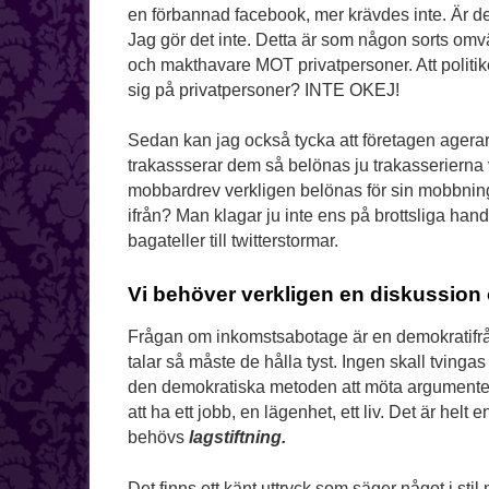
en förbannad facebook, mer krävdes inte. Är det
Jag gör det inte. Detta är som någon sorts omv
och makthavare MOT privatpersoner. Att politik
sig på privatpersoner? INTE OKEJ!
Sedan kan jag också tycka att företagen agerar 
trakassserar dem så belönas ju trakasserierna vi
mobbardrev verkligen belönas för sin mobbning
ifrån? Man klagar ju inte ens på brottsliga h
bagateller till twitterstormar.
Vi behöver verkligen en diskussion
Frågan om inkomstsabotage är en demokratifråg
talar så måste de hålla tyst. Ingen skall tvingas
den demokratiska metoden att möta argumenten. A
att ha ett jobb, en lägenhet, ett liv. Det är helt
behövs
lagstiftning.
Det finns ett känt uttryck som säger något i stil