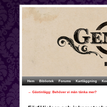
Hoppa till huvudinnehåll
Hoppa till sekundärt innehåll
Hem
Bibliotek
Forums
Kartläggning
Ko
←
Gästinlägg: Behöver vi män tänka mer?
Inläggsnavigering