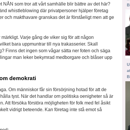
 NÅN som tror att vårt samhälle blir bättre av det här?
B
änd whistleblowing där privatpersoner hjälper företag
er och makthavare granskas det är förståeligt men att ge
märkligt. Varje gång de viker sig för att någon
lket bara uppmuntrar till nya trakasserier. Skall
? Finns det ingen som vågar sätta ner foten och säga
andlingar man leker bekymrad medborgare och blåser upp
U
a
B
 om demokrati
a. Om människor får sin försörjning hotad för att de
 hålla tyst. När det handlar om politiska oenigheter så är
tt försöka förstöra möjligheten för folk med fel åsikt
 enkelt vidrigt beteende. Kan företag inte stå emot så
 med: