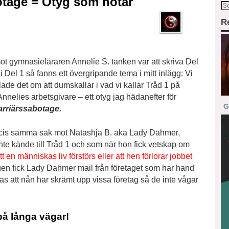
otage = Otyg som hotar
R
 mot gymnasieläraren Annelie S. tanken var att skriva Del
i Del 1 så fanns ett övergripande tema i mitt inlägg: Vi
e det om att dumskallar i vad vi kallar Tråd 1 på
nelies arbetsgivare – ett otyg jag hädanefter för
G
arriärssabotage.
ecis samma sak mot Natashja B. aka Lady Dahmer,
te kände till Tråd 1 och som när hon fick vetskap om
att en människas liv förstörs eller att hen förlorar jobbet
en fick Lady Dahmer mail från företaget som har hand
 att nån har skrämt upp vissa företag så de inte vågar
å långa vägar!