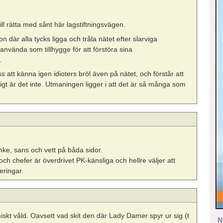
l rätta med sånt här lagstiftningsvägen.
n där alla tycks ligga och tråla nätet efter slarviga
nvända som tillhygge för att förstöra sina
.
 oss att känna igen idioters bröl även på nätet, och förstår att
pigt är det inte. Utmaningen ligger i att det är så många som
nke, sans och vett på båda sidor.
h chefer är överdrivet PK-känsliga och hellre väljer att
eringar.
iskt våld. Oavsett vad skit den där Lady Damer spyr ur sig (t
N