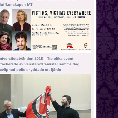
luffkunskapen IAT
niversitetstvärlden 2018 – Tre olika event
ttackerade av vänsterextremister samma dag,
eväpnad polis skyddade ett fjärde