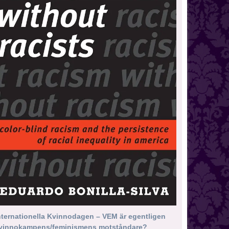
nternationella Kvinnodagen – VEM är egentligen
vinnokampens/feminismens motståndare?