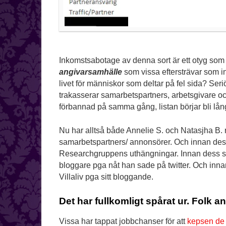
Inkomstsabotage av denna sort är ett otyg som j
angivarsamhälle
som vissa eftersträvar som in
livet för människor som deltar på fel sida? Ser
trakasserar samarbetspartners, arbetsgivare oc
förbannad på samma gång, listan börjar bli lån
Nu har alltså både Annelie S. och Natasjha B. rå
samarbetspartners/ annonsörer. Och innan dess
Researchgruppens uthängningar. Innan dess så 
bloggare pga nåt han sade på twitter. Och innan
Villaliv pga sitt bloggande.
Det har fullkomligt spårat ur. Folk a
Vissa har tappat jobbchanser för att
kepsen de 