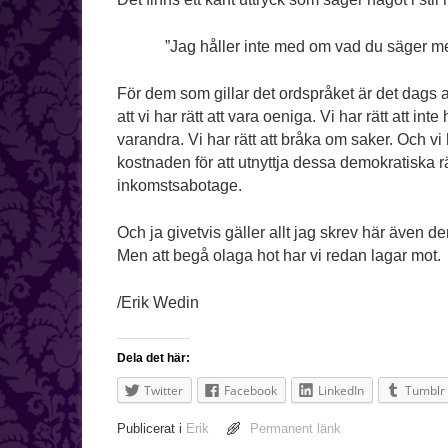
”Jag håller inte med om vad du säger men
För dem som gillar det ordspråket är det dags a
att vi har rätt att vara oeniga. Vi har rätt att in
varandra. Vi har rätt att bråka om saker. Och vi 
kostnaden för att utnyttja dessa demokratiska rä
inkomstsabotage.
Och ja givetvis gäller allt jag skrev här även d
Men att begå olaga hot har vi redan lagar mot.
/Erik Wedin
Dela det här:
Twitter
Facebook
LinkedIn
Tumblr
Publicerat i
Erik
Permanent länk