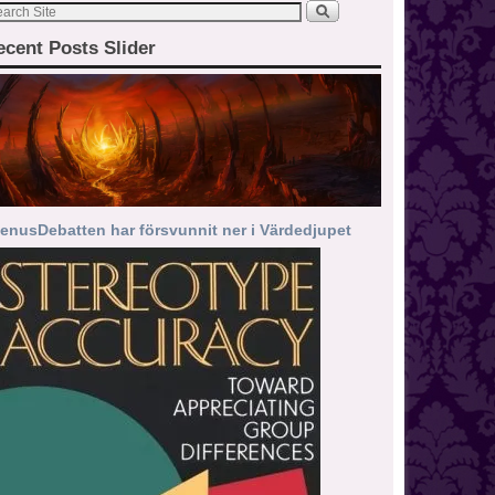
ecent Posts Slider
enusDebatten har försvunnit ner i Värdedjupet