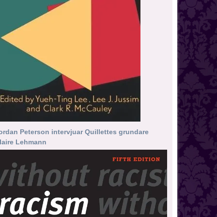
ordan Peterson intervjuar Quillettes grundare
laire Lehmann