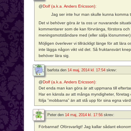
@
Dolf (a.k.a. Anders Ericsson)
:
Jag ser inte hur man skulle kunna komma til
Det vi behöver göra är ta oss ur nuvarande situatio
kommentarer som de kan förvränga, förstora och a
meningsmotståndare med (eller sälja lösnummer)
Möjligen överlever vi tillräckligt länge för att lära
inte lägga någon vikt vid det. Så fruktansvärt kne
behöver lära sig.
barfota
den
14 maj, 2014 kl. 17:54
skrev:
@
Dolf (a.k.a. Anders Ericsson)
:
Det enda man kan göra är att uppmana till efterta
Har en känsla av att många myndigheter, företag oc
följa ”mobbarna” än att stå upp för sina egna värd
Peter
den
14 maj, 2014 kl. 17:56
skrev:
Förbannat! Oförsvarligt! Jag kallar sådant ekonom