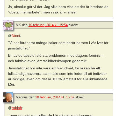
Ja, absolut gör vi det. Jag ville bara visa att det är bredare än
”obetalt hemarbete”, men i sak är vi ense.
MK
den
10 februari, 2014 kl. 15:54
skrev:
@
Ninni
:
”Vi har förändrat många saker som berör barnen i vår iver för
jämställdhet.”
En av de absolut största problemen med dagens feminism,
och faktiskt även jämställdhetskampen generellt.
Jämställdhet bör inte vara ett huvudmål, för vi kan ha ett
fullständigt havererat samhälle som inte leder till att individer
är lyckliga, även om det är 100% jämställt för alla inblandade
kön.
Magnus
den
10 februari, 2014 kl. 15:57
skrev:
@
robjoh
:
Tjejer gör väl som killar, de kör på det som fungerar.