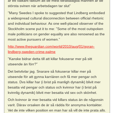
är ett välkänt faktum att de mest tillrättalagda männen är de
största svinen när arbetsdagen tar slut”
”Many Swedes I spoke to suggested that Lindberg embodied
a widespread cultural disconnection between official rhetoric
and individual behaviour. As one well-placed observer of the
Stockholm scene put it to me: ”Some of the most outspoken
male politicians on gender equality are also renowned as the
most active pursuers of women.”
http://www.theguardian.com/world/2010/aug/01/goran-
lindberg-sweden-crime-palme
”Kanske bidrar detta till att killar fokuserar mer på sitt
utseende än förr?”
Det betvtivlar jag. Snarare så fokuserar killar mer på
utseende för att gynna karriären och få mer pengar och
status. Dvs killar har (i brist på manligh dynamik) blivit mer
besatta vid pengar och status och kvinnor har (i brist på
kvinnlig dynamik) blivit mer besatta vid sex och skönhet.
Och kvinnor är mer besatta vid killars status än de någonsin
varit. Därav orsaken de är så rädda för anonyma kontakter.
Vet de inte vilken position en man har så vill de inte prata alls.