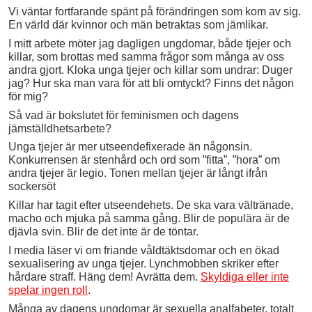
Vi väntar fortfarande spänt på förändringen som kom av sig.
En värld där kvinnor och män betraktas som jämlikar.
I mitt arbete möter jag dagligen ungdomar, både tjejer och
killar, som brottas med samma frågor som många av oss
andra gjort. Kloka unga tjejer och killar som undrar: Duger
jag? Hur ska man vara för att bli omtyckt? Finns det någon
för mig?
Så vad är bokslutet för feminismen och dagens
jämställdhetsarbete?
Unga tjejer är mer utseendefixerade än någonsin.
Konkurrensen är stenhård och ord som ”fitta”, ”hora” om
andra tjejer är legio. Tonen mellan tjejer är långt ifrån
sockersöt
Killar har tagit efter utseendehets. De ska vara vältränade,
macho och mjuka på samma gång. Blir de populära är de
djävla svin. Blir de det inte är de töntar.
I media läser vi om friande våldtäktsdomar och en ökad
sexualisering av unga tjejer. Lynchmobben skriker efter
hårdare straff. Häng dem! Avrätta dem.
Skyldiga eller inte
spelar ingen roll
.
Många av dagens ungdomar är sexuella analfabeter, totalt