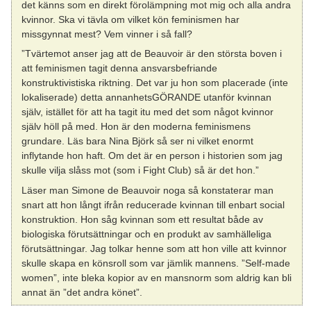
det känns som en direkt förolämpning mot mig och alla andra
kvinnor. Ska vi tävla om vilket kön feminismen har
missgynnat mest? Vem vinner i så fall?
”Tvärtemot anser jag att de Beauvoir är den största boven i
att feminismen tagit denna ansvarsbefriande
konstruktivistiska riktning. Det var ju hon som placerade (inte
lokaliserade) detta annanhetsGÖRANDE utanför kvinnan
själv, istället för att ha tagit itu med det som något kvinnor
själv höll på med. Hon är den moderna feminismens
grundare. Läs bara Nina Björk så ser ni vilket enormt
inflytande hon haft. Om det är en person i historien som jag
skulle vilja slåss mot (som i Fight Club) så är det hon.”
Läser man Simone de Beauvoir noga så konstaterar man
snart att hon långt ifrån reducerade kvinnan till enbart social
konstruktion. Hon såg kvinnan som ett resultat både av
biologiska förutsättningar och en produkt av samhälleliga
förutsättningar. Jag tolkar henne som att hon ville att kvinnor
skulle skapa en könsroll som var jämlik mannens. ”Self-made
women”, inte bleka kopior av en mansnorm som aldrig kan bli
annat än ”det andra könet”.