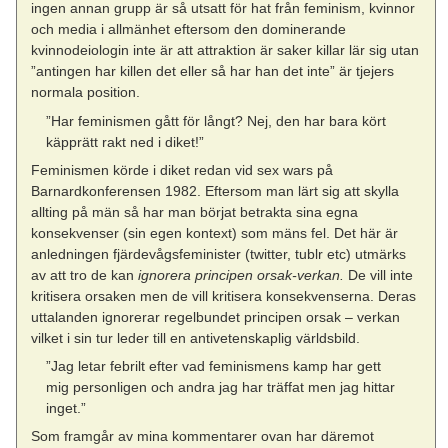
ingen annan grupp är så utsatt för hat från feminism, kvinnor
och media i allmänhet eftersom den dominerande
kvinnodeiologin inte är att attraktion är saker killar lär sig utan
”antingen har killen det eller så har han det inte” är tjejers
normala position.
”Har feminismen gått för långt? Nej, den har bara kört
käpprätt rakt ned i diket!”
Feminismen körde i diket redan vid sex wars på
Barnardkonferensen 1982. Eftersom man lärt sig att skylla
allting på män så har man börjat betrakta sina egna
konsekvenser (sin egen kontext) som mäns fel. Det här är
anledningen fjärdevågsfeminister (twitter, tublr etc) utmärks
av att tro de kan
ignorera principen orsak-verkan.
De vill inte
kritisera orsaken men de vill kritisera konsekvenserna. Deras
uttalanden ignorerar regelbundet principen orsak – verkan
vilket i sin tur leder till en antivetenskaplig världsbild.
”Jag letar febrilt efter vad feminismens kamp har gett
mig personligen och andra jag har träffat men jag hittar
inget.”
Som framgår av mina kommentarer ovan har däremot