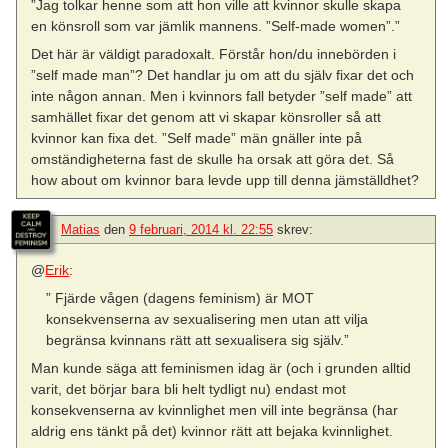
”Jag tolkar henne som att hon ville att kvinnor skulle skapa
en könsroll som var jämlik mannens. ”Self-made women”.”
Det här är väldigt paradoxalt. Förstår hon/du innebörden i
”self made man”? Det handlar ju om att du själv fixar det och
inte någon annan. Men i kvinnors fall betyder ”self made” att
samhället fixar det genom att vi skapar könsroller så att
kvinnor kan fixa det. ”Self made” män gnäller inte på
omständigheterna fast de skulle ha orsak att göra det. Så
how about om kvinnor bara levde upp till denna jämställdhet?
Matias
den
9 februari, 2014 kl. 22:55
skrev:
@
Erik
:
” Fjärde vågen (dagens feminism) är MOT
konsekvenserna av sexualisering men utan att vilja
begränsa kvinnans rätt att sexualisera sig själv.”
Man kunde säga att feminismen idag är (och i grunden alltid
varit, det börjar bara bli helt tydligt nu) endast mot
konsekvenserna av kvinnlighet men vill inte begränsa (har
aldrig ens tänkt på det) kvinnor rätt att bejaka kvinnlighet.