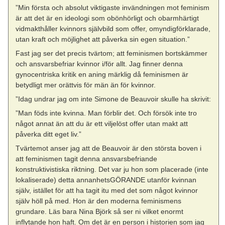
”Min första och absolut viktigaste invändningen mot feminism
är att det är en ideologi som obönhörligt och obarmhärtigt
vidmakthåller kvinnors självbild som offer, omyndigförklarade,
utan kraft och möjlighet att påverka sin egen situation.”
Fast jag ser det precis tvärtom; att feminismen bortskämmer
och ansvarsbefriar kvinnor i/för allt. Jag finner denna
gynocentriska kritik en aning märklig då feminismen är
betydligt mer orättvis för män än för kvinnor.
”Idag undrar jag om inte Simone de Beauvoir skulle ha skrivit:
”Man föds inte kvinna. Man förblir det. Och försök inte tro
något annat än att du är ett viljelöst offer utan makt att
påverka ditt eget liv.”
Tvärtemot anser jag att de Beauvoir är den största boven i
att feminismen tagit denna ansvarsbefriande
konstruktivistiska riktning. Det var ju hon som placerade (inte
lokaliserade) detta annanhetsGÖRANDE utanför kvinnan
själv, istället för att ha tagit itu med det som något kvinnor
själv höll på med. Hon är den moderna feminismens
grundare. Läs bara Nina Björk så ser ni vilket enormt
inflytande hon haft. Om det är en person i historien som jag