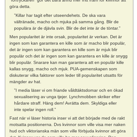
”förtryckaren” gör det bara ännu mer fritt fram för kvinnor att
göra detta.
”Killar har tagit efter utseendehets. De ska vara
vältränade, macho och mjuka på samma gång. Blir de
populära är de djävla svin. Blir de det inte är de töntar.”
Men popularitet är inte orsak, popularitet är verkan. Det är
ingen som kan garantera en kille som är macho blir populär,
det är ingen som kan garantera en kille som är mjuk blir
populär och det är ingen som kan garantera en kille är snygg
blir populär. Snarare kan man garantera att en populär kille
kallas snygg, macho och mjuk. PUA-gemenskapen som
diskuterar vilka faktorer som leder till popularitet utsatts för
mängder av hat.
”I media läser vi om friande våldtäktsdomar och en ökad
sexualisering av unga tjejer. Lynchmobben skriker efter
hårdare straff. Häng dem! Avrätta dem. Skyldiga eller
inte spelar ingen roll.”
Fast när vi läser historia inser vi att det började med de rakt
motsatta positionerna. Dvs kvinnor som ville visa mer naken
hud och viktorianska män som ville förbjuda kvinnor att göra