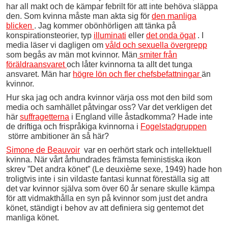
har all makt och de kämpar febrilt för att inte behöva släppa
den. Som kvinna måste man akta sig för
den manliga
blicken
. Jag kommer obönhörligen att tänka på
konspirationsteorier, typ
illuminati
eller
det onda ögat
. I
media läser vi dagligen om
våld och sexuella övergrepp
som begås av män mot kvinnor. Män
smiter från
föräldraansvaret
och låter kvinnorna ta allt det tunga
ansvaret. Män har
högre lön och fler chefsbefattningar
än
kvinnor.
Hur ska jag och andra kvinnor värja oss mot den bild som
media och samhället påtvingar oss? Var det verkligen det
här
suffragetterna
i England ville åstadkomma? Hade inte
de driftiga och frispråkiga kvinnorna i
Fogelstadgruppen
större ambitioner än så här?
Simone de Beauvoir
var en oerhört stark och intellektuell
kvinna. När vårt århundrades främsta feministiska ikon
skrev ”Det andra könet” (Le deuxième sexe, 1949) hade hon
troligtvis inte i sin vildaste fantasi kunnat föreställa sig att
det var kvinnor själva som över 60 år senare skulle kämpa
för att vidmakthålla en syn på kvinnor som just det andra
könet, ständigt i behov av att definiera sig gentemot det
manliga könet.