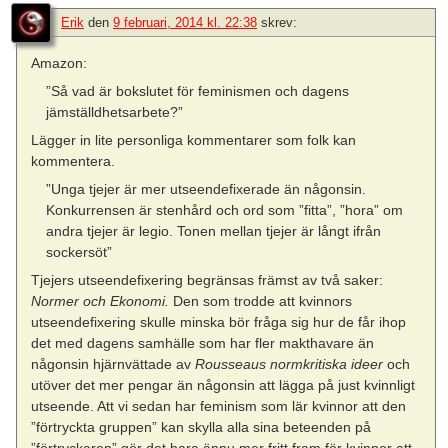
Erik
den
9 februari, 2014 kl. 22:38
skrev:
Amazon:
”Så vad är bokslutet för feminismen och dagens
jämställdhetsarbete?”
Lägger in lite personliga kommentarer som folk kan
kommentera.
”Unga tjejer är mer utseendefixerade än någonsin.
Konkurrensen är stenhård och ord som ”fitta”, ”hora” om
andra tjejer är legio. Tonen mellan tjejer är långt ifrån
sockersöt”
Tjejers utseendefixering begränsas främst av två saker:
Normer och Ekonomi.
Den som trodde att kvinnors
utseendefixering skulle minska bör fråga sig hur de får ihop
det med dagens samhälle som har fler makthavare än
någonsin hjärnvättade av
Rousseaus normkritiska ideer
och
utöver det mer pengar än någonsin att lägga på just kvinnligt
utseende. Att vi sedan har feminism som lär kvinnor att den
”förtryckta gruppen” kan skylla alla sina beteenden på