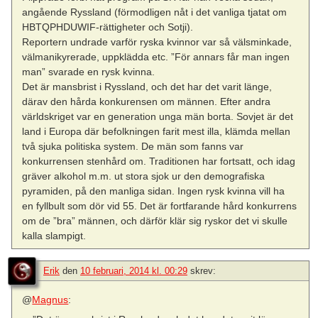
angående Ryssland (förmodligen nåt i det vanliga tjatat om
HBTQPHDUWIF-rättigheter och Sotji).
Reportern undrade varför ryska kvinnor var så välsminkade,
välmanikyrerade, uppklädda etc. ”För annars får man ingen
man” svarade en rysk kvinna.
Det är mansbrist i Ryssland, och det har det varit länge,
därav den hårda konkurensen om männen. Efter andra
världskriget var en generation unga män borta. Sovjet är det
land i Europa där befolkningen farit mest illa, klämda mellan
två sjuka politiska system. De män som fanns var
konkurrensen stenhård om. Traditionen har fortsatt, och idag
gräver alkohol m.m. ut stora sjok ur den demografiska
pyramiden, på den manliga sidan. Ingen rysk kvinna vill ha
en fyllbult som dör vid 55. Det är fortfarande hård konkurrens
om de ”bra” männen, och därför klär sig ryskor det vi skulle
kalla slampigt.
Erik
den
10 februari, 2014 kl. 00:29
skrev:
@
Magnus
: