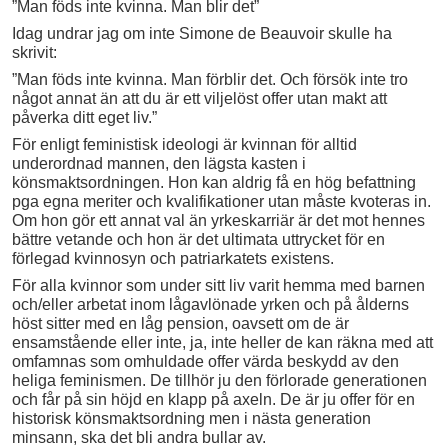
”Man föds inte kvinna. Man blir det”
Idag undrar jag om inte Simone de Beauvoir skulle ha
skrivit:
”Man föds inte kvinna. Man förblir det. Och försök inte tro
något annat än att du är ett viljelöst offer utan makt att
påverka ditt eget liv.”
För enligt feministisk ideologi är kvinnan för alltid
underordnad mannen, den lägsta kasten i
könsmaktsordningen. Hon kan aldrig få en hög befattning
pga egna meriter och kvalifikationer utan måste kvoteras in.
Om hon gör ett annat val än yrkeskarriär är det mot hennes
bättre vetande och hon är det ultimata uttrycket för en
förlegad kvinnosyn och patriarkatets existens.
För alla kvinnor som under sitt liv varit hemma med barnen
och/eller arbetat inom lågavlönade yrken och på ålderns
höst sitter med en låg pension, oavsett om de är
ensamstående eller inte, ja, inte heller de kan räkna med att
omfamnas som omhuldade offer värda beskydd av den
heliga feminismen. De tillhör ju den förlorade generationen
och får på sin höjd en klapp på axeln. De är ju offer för en
historisk könsmaktsordning men i nästa generation
minsann, ska det bli andra bullar av.