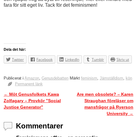
fara för sitt eget liv. Tack för det feminismen!
Dela det här:
Twitter
Facebook
LinkedIn
Tumblr
Skriv ut
Publicerat i
Amazon
,
Genusdebatten
Märkt
feminism
,
Jämställdism
,
kön
Permanent länk
←
Möt Genusfolkets Kawa
Are men obsolete? – Karen
Inläggsnavigering
Zolfagary – Provkör ”Social
Straughan föreläser om
Justice Generator”
mansfrågor på Ryerson
University
→
Kommentarer