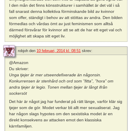
I den mån det finns könsstrukturer i samhället är det väl i så
fall snarast denna kollektiva förminskande bild av kvinnor
som offer, ständigt i behov av att stöttas av andra. Den bilden
förmedlas och vårdas ömt av just feminismen som alltså
därmed försvårar för kvinnor att se att de har ett eget val och
möjlighet att skapa sitt eget liv.
robjoh
den
10 februari, 2014 kl. 08:51
skrev:
@Amazon
Du skriver:
Unga tjejer är mer utseendefixerade än någonsin.
Konkurrensen är stenhård och ord som ”fitta”, ”hora” om
andra tjejer är legio. Tonen mellan tjejer är långt ifrån
sockersöt
Det här är något jag har funderat på rätt länge, varför klär sig
tjejer som de gör. Modet verkar bli allt mer sexualiserat. Jag
har någon slags hypotes om den sexistiska modet är en
direkt konsekvens av attacken emot den klassiska
kärnfamiljen.