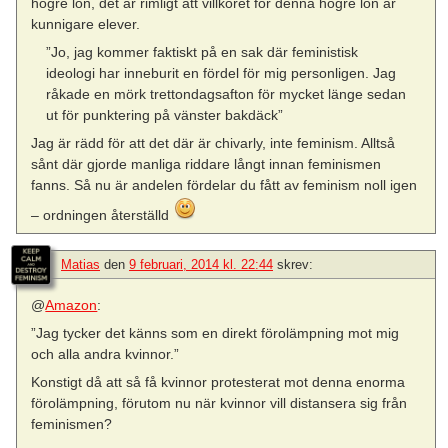
högre lön, det är rimligt att villkoret för denna högre lön är
kunnigare elever.
”Jo, jag kommer faktiskt på en sak där feministisk
ideologi har inneburit en fördel för mig personligen. Jag
råkade en mörk trettondagsafton för mycket länge sedan
ut för punktering på vänster bakdäck”
Jag är rädd för att det där är chivarly, inte feminism. Alltså
sånt där gjorde manliga riddare långt innan feminismen
fanns. Så nu är andelen fördelar du fått av feminism noll igen
– ordningen återställd
Matias
den
9 februari, 2014 kl. 22:44
skrev:
@
Amazon
:
”Jag tycker det känns som en direkt förolämpning mot mig
och alla andra kvinnor.”
Konstigt då att så få kvinnor protesterat mot denna enorma
förolämpning, förutom nu när kvinnor vill distansera sig från
feminismen?