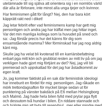
utelämnade till sig själva att orientera sig i en normlös värld
där alla är förlorare, inte minst alla unga tjejer och kvinnor.
Har feminismen gått för långt? Nej, den har bara kört
käpprätt rakt ned i diket!
Jag letar febrilt efter vad feminismens kamp har gett mig
personligen och andra jag har träffat men jag hittar inget.
Var det min manliga kollega som la huvudet på sned och
sa: -Jag förstår precis hur det känns för dig som
ensamstående mamma? Mer förminskad har jag nog aldrig
känt mig.
Skulle jag ha velat bli kvoterad till en karriärsbefattning
enbart pga mitt kön och grubblat resten av mitt liv på om jag
verkligen hade gjort mig förtjänt av det? Nej, jag vill bli
premierad och uppskattad för det jag har åstadkommit av
egen kraft.
Jo, jag kommer faktiskt på en sak där feministisk ideologi
har inneburit en fördel för mig personligen. Jag råkade en
mörk trettondagsafton för mycket länge sedan ut för
punktering på vänster bakdäck på E6 mellan Helsingborg
och Malmö. Jag hade hela bilen fylld med prylar pga flytt
och dessutom två hundar i bilen. En riddare stannade och
och hjälpte mig att byta till reservhjul, mer eller mindre med