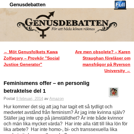
Genusdebatten
Hoppa till huvudinnehåll
Hoppa till sekundärt innehåll
←
Möt Genusfolkets Kawa
Are men obsolete? – Karen
Inläggsnavigering
Zolfagary – Provkör ”Social
Straughan föreläser om
Justice Generator”
mansfrågor på Ryerson
University
→
Feminismens offer – en personlig
betraktelse del 1
Postat
9 februari, 2014
av
Amazon
Hur kommer det sig att jag har tagit ett så tydligt och
medvetet avstånd från feminism? Är jag inte kvinna själv?
Ställer jag inte upp på jämställdhet? Är inte både kvinnor
och män lika mycket värda? Har inte alla rätt till lika lön för
lika arbete? Har inte homo-, bi- och transsexuella lika