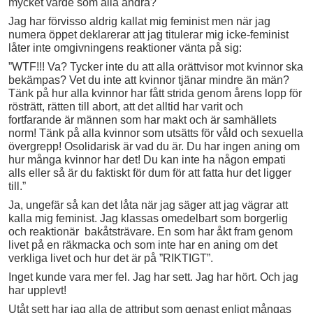
mycket värde som alla andra?
Jag har förvisso aldrig kallat mig feminist men när jag
numera öppet deklarerar att jag titulerar mig icke-feminist
låter inte omgivningens reaktioner vänta på sig:
”WTF!!! Va? Tycker inte du att alla orättvisor mot kvinnor ska
bekämpas? Vet du inte att kvinnor tjänar mindre än män?
Tänk på hur alla kvinnor har fått strida genom årens lopp för
rösträtt, rätten till abort, att det alltid har varit och
fortfarande är männen som har makt och är samhällets
norm! Tänk på alla kvinnor som utsätts för våld och sexuella
övergrepp! Osolidarisk är vad du är. Du har ingen aning om
hur många kvinnor har det! Du kan inte ha någon empati
alls eller så är du faktiskt för dum för att fatta hur det ligger
till.”
Ja, ungefär så kan det låta när jag säger att jag vägrar att
kalla mig feminist. Jag klassas omedelbart som borgerlig
och reaktionär bakåtsträvare. En som har åkt fram genom
livet på en räkmacka och som inte har en aning om det
verkliga livet och hur det är på ”RIKTIGT”.
Inget kunde vara mer fel. Jag har sett. Jag har hört. Och jag
har upplevt!
Utåt sett har jag alla de attribut som genast enligt mångas