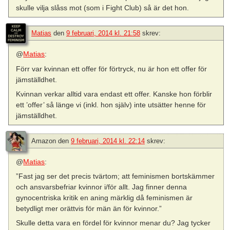
skulle vilja slåss mot (som i Fight Club) så är det hon.
Matias
den
9 februari, 2014 kl. 21:58
skrev:
@
Matias
:
Förr var kvinnan ett offer för förtryck, nu är hon ett offer för
jämställdhet.
Kvinnan verkar alltid vara endast ett offer. Kanske hon förblir
ett ’offer’ så länge vi (inkl. hon själv) inte utsätter henne för
jämställdhet.
Amazon
den
9 februari, 2014 kl. 22:14
skrev:
@
Matias
:
”Fast jag ser det precis tvärtom; att feminismen bortskämmer
och ansvarsbefriar kvinnor i/för allt. Jag finner denna
gynocentriska kritik en aning märklig då feminismen är
betydligt mer orättvis för män än för kvinnor.”
Skulle detta vara en fördel för kvinnor menar du? Jag tycker