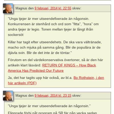
Magnus
den
9 februari, 2014 kl. 22:55
skrev:
”Unga tjejer är mer utseendefixerade än någonsin.
Konkurrensen är stenhård och ord som ”fitta”, ”hora” om
andra tjejer är legio. Tonen mellan tjejer är långt ifrån
sockersöt
Killar har tagit efter utseendehets. De ska vara vältränade,
macho och mjuka på samma gång. Blir de populära är de
djävla svin. Blir de det inte är de töntar.”
Förutom en del värdekonservativa övertoner, så är den här
artikeln klart läsvärd:
RETURN OF KINGS – How Black
America Has Predicted Our Future
Ja, det har tagits upp här också, av bl.a.
Bo Rothstein, i den
här artikeln (PDF)
Magnus
den
9 februari, 2014 kl. 23:15
skrev:
”Unga tjejer är mer utseendefixerade än någonsin.”
Flipprade förbi nåt program på SR fär nån vecka sedan,