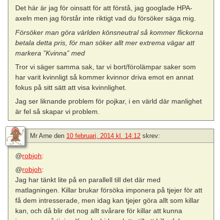
Det här är jag för oinsatt för att förstå, jag googlade HPA-
axeln men jag förstår inte riktigt vad du försöker säga mig.
Försöker man göra världen könsneutral så kommer flickorna
betala detta pris, för man söker allt mer extrema vägar att
markera ”Kvinna” med
Tror vi säger samma sak, tar vi bort/förolämpar saker som
har varit kvinnligt så kommer kvinnor driva emot en annat
fokus på sitt sätt att visa kvinnlighet.
Jag ser liknande problem för pojkar, i en värld där manlighet
är fel så skapar vi problem.
Mr Arne
den
10 februari, 2014 kl. 14:12
skrev:
@
robjoh
:
@
robjoh
:
Jag har tänkt lite på en parallell till det där med
matlagningen. Killar brukar försöka imponera på tjejer för att
få dem intresserade, men idag kan tjejer göra allt som killar
kan, och då blir det nog allt svårare för killar att kunna