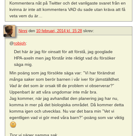
Kommentera nåt på Twitter och det vanligaste svaret från en
kvinna är inte att kommentera VAD du sade utan kräva att få
veta vem du är…
Ninni
den
10 februari, 2014 kl. 15:28
skrev:
@
robjoh
:
Det här är jag för oinsatt för att förstå, jag googlade
HPA-axeln men jag förstår inte riktigt vad du försöker
säga mig.
Min poäng som jag försökte säga var: ”Vi har förändrat
många
saker som berör barnen i vår iver för jämställdhet.
Vad
är det som är orsak till de problem vi observerar?”
Uppenbart är att våra ungdomar inte mår bra.
Jag kommer, när jag avhandlat den planering jag har nu,
komma in mer på det biologiska området. Då kommer detta
komma igen och utvecklas. Nu var det bara min ”Vet vi
egentligen vad vi gör med våra barn?”-poäng som var viktig
Tror vi säger samma sak