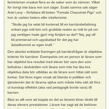
feminismen orsakat flera av de saker som du nämner. Vilket
för övrigt inte bara min sort säger. Exakt samma sak säger
Ariel Levy – författare till boken ”Female Chauvinist Pigs” och
hon är varken hetero eller ickefeminist.
”Skulle jag ha velat bli kvoterad till en karriärsbefattning
enbart pga mitt kön och grubblat resten av mitt liv på om
jag verkligen hade gjort mig förtjänt av det? Nej, jag vill
bli premierad och uppskattad för det jag har
åstadkommit av egen kraft.”
Den absolut enklaste lösningen på karriärsfrågan är objektiva
kriterier för karriärer. Exempelvis om en person är lärare som
har objektivt bra resultat med elever bör vara den som
befodras i skolvärlden och lärare som inte har lika bra
objektiva data bör utbildas av de lärare som hittat sätt som
funkar. Det finns ingen orsak att blanda in politiker och
tjänstemän det är lärarna själva som måste hitta sätt att föra
ut kunskap effektivt (aka vad pedagogik borde vara) till
barnen.
Bäst av allt vore att koppla en del av lärares löner direkt till
deras elevers prestationer. Lärare har sagt att de behöver