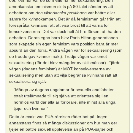
det. Kvinnor var de som ville ha mer sexualisering. Den
amerikanska feminismen slets på 80-talet sönder av att
debattera om
den viktorianska positionen
var bättre eller
sämre för kvinnokampen. Det är då feminismen går från att
förespråka kvinnans rätt att visa bröst till att varna för
konsekvenserna. Det var dock helt åt h-e försent att ha den
debatten. Deras egna barn blev Paris Hilton-generationen
som skapade sin egen feminism vars position bara är mer
absurd än den förra. Andra vågen var för sexualisering (som
de trodde gav kvinnor makt). Tredje vågen var emot
sexualisering (för det blev mängder av skilsmässor). Fjärde
vågen (dagens feminism) är MOT konsekvenserna av
sexualisering men utan att vilja begränsa kvinnans rätt att
sexualisera sig själv.
”Många av dagens ungdomar är sexuella analfabeter,
totalt utelämnade till sig själva att orientera sig i en
normlös värld där alla är förlorare, inte minst alla unga
tjejer och kvinnor.”
Detta är exakt vad PUA-rörelsen råder bot på. Ingen
annanstans finns så många diskussioner om hur man ger
tjejer en bättre sexuell upplevelse än på PUA-sajter och