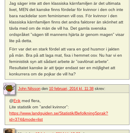
Jag säger inte att den klassiska kärnfamiljen är det ultimata
livet, MEN det kanske finns fördelar för kvinnor i den och inte
bara nackdelar som feminismen vill oss. För kvinnor i den
klassiska kärnfamiljen finns det andra faktorer än skönhet att
tävla med om de män de vill ha. Det gamla svenska
ordspråket ”vägen till mannens hjärta är genom magen” visar
lite på detta.
Förr var det en stark fördel att vara en god husmor i jakten
på män. Bra på att laga mat, fixa i hemmet osv. Nu har vi en
feministisk syn att sådant arbete är ”oavlönat arbete”.
Resultatet kanske är att tjejer endast ser en möjlighet att
konkurrera om de pojkar de vill ha?
John Nilsson
den
10 februari, 2014 kl. 11:38
skrev:
@
Erik
med flera,
Lite statistik om ”andel kvinnor”:
https://www.landguiden.se/Statistik/BefolkningSprak?
id=374&mode=list