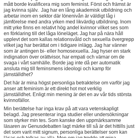
mått borde kvalificera mig som feminist. Först och främst är
jag kvinna själv. Jag har en lång akademisk utbildning och
arbetar inom en sektor där lönenivån är väldigt låg i
jämförelse med andra yrken med likvärdig utbildning. Inom
mitt yrke finns en relativt hög andel kvinnor vilket ses som
en förklaring till det låga löneläget. Jag har på nära håll
upplevt det som kallas relationsvåld och sexuella övergrepp
vilket jag har berättat om i tidigare inlägg. Jag har vänner
som är antingen bi- eller homosexuella. Jag hyser en stark
indignation över orättvisor, har empati och värnar om de
svaga i vårt samhälle. Borde jag inte då per automatik
ansluta mig till feminsmens ideologi och kamp för
jämställdhet?
Det här är mina högst personliga betraktelse om varför jag
anser att feminism är ett direkt hot mot verklig
jämställdhet. Enligt min mening är det en av vår tids största
kvinnofällor.
Min berättelse har inga krav på att vara vetenskapligt
belagd. Jag presenterar inga studier eller undersökningar
som styrker min tes. Som kanske den uppmärksamme
läsaren av Genusdebatten lagt märke till så är det hittills just
det som varit mitt signum, personliga berättelser som kan
läsas och tolkas av alla. Men om jag trodde att mina