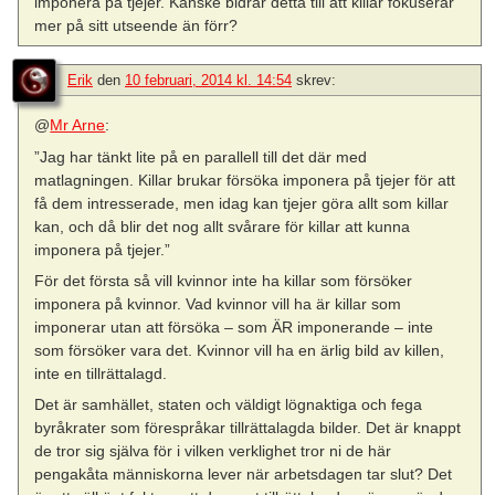
imponera på tjejer. Kanske bidrar detta till att killar fokuserar
mer på sitt utseende än förr?
Erik
den
10 februari, 2014 kl. 14:54
skrev:
@
Mr Arne
:
”Jag har tänkt lite på en parallell till det där med
matlagningen. Killar brukar försöka imponera på tjejer för att
få dem intresserade, men idag kan tjejer göra allt som killar
kan, och då blir det nog allt svårare för killar att kunna
imponera på tjejer.”
För det första så vill kvinnor inte ha killar som försöker
imponera på kvinnor. Vad kvinnor vill ha är killar som
imponerar utan att försöka – som ÄR imponerande – inte
som försöker vara det. Kvinnor vill ha en ärlig bild av killen,
inte en tillrättalagd.
Det är samhället, staten och väldigt lögnaktiga och fega
byråkrater som förespråkar tillrättalagda bilder. Det är knappt
de tror sig själva för i vilken verklighet tror ni de här
pengakåta människorna lever när arbetsdagen tar slut? Det