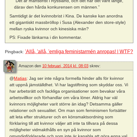
”Det är mansbrist i Ryssland, och det har det varit länge,
därav den hårda konkurensen om männen.”
Samtidigt är det kvinnobrist i Kina. De kanske kan anordna
ett gigantiskt massbröllop i Susa (Alexander den store-style)
mellan ryska kvinnor och kinesiska män?
PS: Fixade länkarna i din kommentar.
'Allå, 'allå, 'emliga feministarmén anropas! | WTF?
Pingback:
Amazon
den
10 februari, 2014 kl. 08:03
skrev:
@
Matias
: Jag ser inte några formella hinder alls för kvinnor
att uppnå jämställdhet. Vi har lagstiftning som skyddar oss. Vi
har arbetsrätt och fackliga organisationer som bevakar våra
arbetsvillkor och förhandlar om våra löner. Aldrig har väl
kvinnors möjligheter varit större än idag? Detsamma gäller
relationer och sexualitet. Om man som feminismen fortsätter
att leta efter strukturer och en könsmaktsordning som
förklaring till att kvinnor väljer att inte ta tillvara på dessa
möjligheter vidmakthålls en syn på kvinnor som
omyndigförklarade och som inte är kapabla att göra egna val.