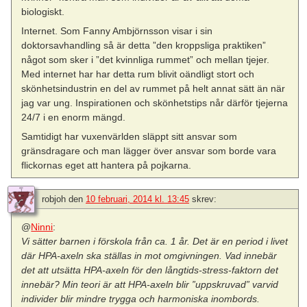
biologiskt.
Internet. Som Fanny Ambjörnsson visar i sin
doktorsavhandling så är detta ”den kroppsliga praktiken”
något som sker i ”det kvinnliga rummet” och mellan tjejer.
Med internet har har detta rum blivit oändligt stort och
skönhetsindustrin en del av rummet på helt annat sätt än när
jag var ung. Inspirationen och skönhetstips når därför tjejerna
24/7 i en enorm mängd.
Samtidigt har vuxenvärlden släppt sitt ansvar som
gränsdragare och man lägger över ansvar som borde vara
flickornas eget att hantera på pojkarna.
robjoh
den
10 februari, 2014 kl. 13:45
skrev:
@
Ninni
:
Vi sätter barnen i förskola från ca. 1 år. Det är en period i livet
där HPA-axeln ska ställas in mot omgivningen. Vad innebär
det att utsätta HPA-axeln för den långtids-stress-faktorn det
innebär? Min teori är att HPA-axeln blir ”uppskruvad” varvid
individer blir mindre trygga och harmoniska inombords.