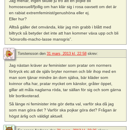
Jag menar, ingen skulle ju tro att en pojke bli
homosexuell/fjollig om han klär sig i rosa oavsett om det är
en rabiat extremfeminist/genushöna eller ej.
Eller hur?
Alltså gäller det omvända, klär jag min grabb i blått med
biltryck så betyder det inte att han kommer växa upp och bli
”könsrolls-macho-lasse mansgris”.
Torstensson
den
31 mars, 2013 kl. 22:58
skrev:
Jag nästan kräver av feminister som pratar om normers
förtryck etc att de själv bryter normen och blir ihop med en
man som tjänar mindre än dom själva, bär kläder som
kvinnor ofta har, pratar mycket om känslor, gråter öppet,
gillar att måla naglarna röda, tar sällan för sig och som gärna
blir bortkvoterad.
Så länge ni feminister inte gör detta val, varför ska då jag
som man göra det ? Varför ska pojkar göra det? Frågan är
högst ärlig och väldigt aktuell.