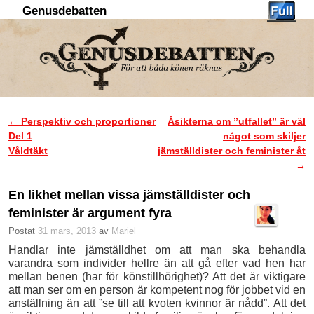
Genusdebatten
Hoppa till huvudinnehåll
Hoppa till sekundärt innehåll
←
Perspektiv och proportioner
Åsikterna om ”utfallet” är väl
Inläggsnavigering
Del 1
något som skiljer
Våldtäkt
jämställdister och feminister åt
→
En likhet mellan vissa jämställdister och
feminister är argument fyra
Postat
31 mars, 2013
av
Mariel
Handlar inte jämställdhet om att man ska behandla
varandra som individer hellre än att gå efter vad hen har
mellan benen (har för könstillhörighet)? Att det är viktigare
att man ser om en person är kompetent nog för jobbet vid en
anställning än att ”se till att kvoten kvinnor är nådd”. Att det