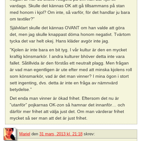
vardags. Skulle det kännas OK att gå tillsammans på stan
med honom i kjol? Om inte, så varför, för det handlar ju bara
om textiler?”
Självklart skulle det kännas OVANT om han valde att göra
det, men jag skulle knappast döma honom negativt. Tvärtom
tycka det var helt okej. Hans kläder avgör inte jag.
”Kjolen är inte bara en bit tyg. I vår kultur är den en mycket
kraftig könsmarkör. I andra kulturer bhöver detta inte vara
fallet. Såtillvida är den förstås ett neutralt plagg. Men frågan
är vad man egentligen är ute efter med att minska kjolens roll
som könsmarkör, vad är det man vinner? I mina ögon i stort
sett ingenting, dvs. detta är inte en fråga av nämnvärd
betydelse.”
Det enda man vinner är ökad frihet. Eftersom det nu är
”utanför” pojkarnas OK-zon så hamnar det innanför… och
därför mer frihet att välja just det. Om man värderar frihet
mycket så ser man att det är just frihet.
Mariel
den
31 mars, 2013 kl. 21:18
skrev: