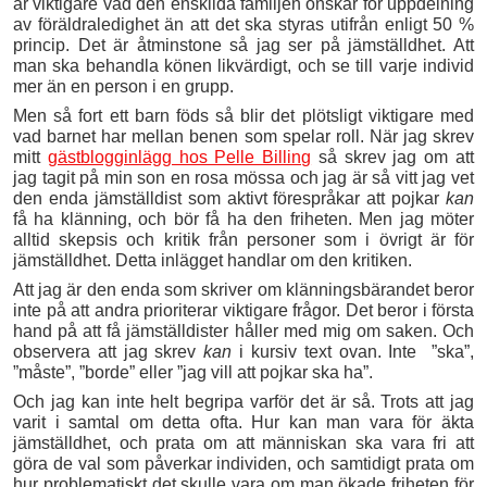
är viktigare vad den enskilda familjen önskar för uppdelning
av föräldraledighet än att det ska styras utifrån enligt 50 %
princip. Det är åtminstone så jag ser på jämställdhet. Att
man ska behandla könen likvärdigt, och se till varje individ
mer än en person i en grupp.
Men så fort ett barn föds så blir det plötsligt viktigare med
vad barnet har mellan benen som spelar roll. När jag skrev
mitt
gästblogginlägg hos Pelle Billing
så skrev jag om att
jag tagit på min son en rosa mössa och jag är så vitt jag vet
den enda jämställdist som aktivt förespråkar att pojkar
kan
få ha klänning, och bör få ha den friheten. Men jag möter
alltid skepsis och kritik från personer som i övrigt är för
jämställdhet. Detta inlägget handlar om den kritiken.
Att jag är den enda som skriver om klänningsbärandet beror
inte på att andra prioriterar viktigare frågor. Det beror i första
hand på att få jämställdister håller med mig om saken. Och
observera att jag skrev
kan
i kursiv text ovan. Inte ”ska”,
”måste”, ”borde” eller ”jag vill att pojkar ska ha”.
Och jag kan inte helt begripa varför det är så. Trots att jag
varit i samtal om detta ofta. Hur kan man vara för äkta
jämställdhet, och prata om att människan ska vara fri att
göra de val som påverkar individen, och samtidigt prata om
hur problematiskt det skulle vara om man ökade friheten för