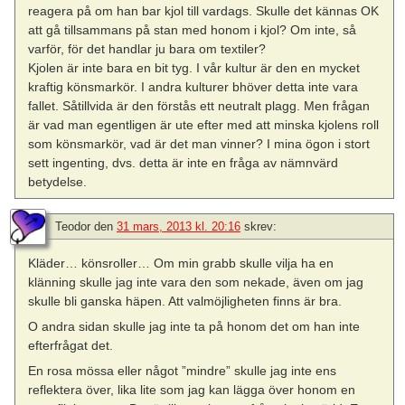
reagera på om han bar kjol till vardags. Skulle det kännas OK
att gå tillsammans på stan med honom i kjol? Om inte, så
varför, för det handlar ju bara om textiler?
Kjolen är inte bara en bit tyg. I vår kultur är den en mycket
kraftig könsmarkör. I andra kulturer bhöver detta inte vara
fallet. Såtillvida är den förstås ett neutralt plagg. Men frågan
är vad man egentligen är ute efter med att minska kjolens roll
som könsmarkör, vad är det man vinner? I mina ögon i stort
sett ingenting, dvs. detta är inte en fråga av nämnvärd
betydelse.
Teodor
den
31 mars, 2013 kl. 20:16
skrev:
Kläder… könsroller… Om min grabb skulle vilja ha en
klänning skulle jag inte vara den som nekade, även om jag
skulle bli ganska häpen. Att valmöjligheten finns är bra.
O andra sidan skulle jag inte ta på honom det om han inte
efterfrågat det.
En rosa mössa eller något ”mindre” skulle jag inte ens
reflektera över, lika lite som jag kan lägga över honom en