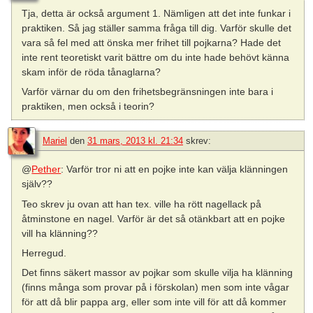
Tja, detta är också argument 1. Nämligen att det inte funkar i
praktiken. Så jag ställer samma fråga till dig. Varför skulle det
vara så fel med att önska mer frihet till pojkarna? Hade det
inte rent teoretiskt varit bättre om du inte hade behövt känna
skam inför de röda tånaglarna?
Varför värnar du om den frihetsbegränsningen inte bara i
praktiken, men också i teorin?
Mariel
den
31 mars, 2013 kl. 21:34
skrev:
@
Pether
: Varför tror ni att en pojke inte kan välja klänningen
själv??
Teo skrev ju ovan att han tex. ville ha rött nagellack på
åtminstone en nagel. Varför är det så otänkbart att en pojke
vill ha klänning??
Herregud.
Det finns säkert massor av pojkar som skulle vilja ha klänning
(finns många som provar på i förskolan) men som inte vågar
för att då blir pappa arg, eller som inte vill för att då kommer