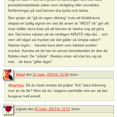
prestationsladdade saker som skolgång eller moraliska
förfäntningar på vad barnen ska tycka och tänka.
Den grejer att ”gå sin egen riktning” trots att föräldrarna
skapat en tydlig signal om vad de anser är ”MEST ok” gör att
man ställer stora krav på att barnen är starka nog att göra
det. Det krävs nästan att de verkligen MÅSTE vilja det… och
vem vill något så mycket när det gäller så simpla saker?
Nästan ingen… kanske bara dem som faktiskt avviker
mycket. Kanske att de har en annan könsidentitet än den de
föddes med. De ”måste”. Resten orkar väl inte bry sig så
mkt… de bara ”gillar läget”.
Mariel
den
31 mars, 2013 kl. 21:50
skrev:
@
barfota
: Så du hade önskat att pojkar ”fick” bära klänning
mer än de får? Men att du i dagens samhälle inte ser att det
fungerar helt enkelt.
Ligneto
den
31 mars, 2013 kl. 21:57
skrev: