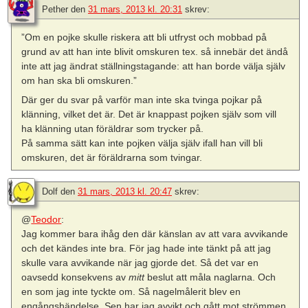
Pether
den
31 mars, 2013 kl. 20:31
skrev:
”Om en pojke skulle riskera att bli utfryst och mobbad på
grund av att han inte blivit omskuren tex. så innebär det ändå
inte att jag ändrat ställningstagande: att han borde välja själv
om han ska bli omskuren.”
Där ger du svar på varför man inte ska tvinga pojkar på
klänning, vilket det är. Det är knappast pojken själv som vill
ha klänning utan föräldrar som trycker på.
På samma sätt kan inte pojken välja själv ifall han vill bli
omskuren, det är föräldrarna som tvingar.
Dolf
den
31 mars, 2013 kl. 20:47
skrev:
@
Teodor
:
Jag kommer bara ihåg den där känslan av att vara avvikande
och det kändes inte bra. För jag hade inte tänkt på att jag
skulle vara avvikande när jag gjorde det. Så det var en
oavsedd konsekvens av
mitt
beslut att måla naglarna. Och
en som jag inte tyckte om. Så nagelmålerit blev en
engångshändelse. Sen har jag avvikt och gått mot strömmen