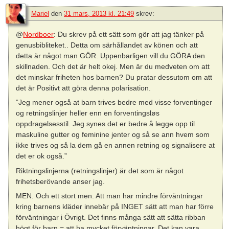
Mariel
den
31 mars, 2013 kl. 21:49
skrev:
@
Nordboer
: Du skrev på ett sätt som gör att jag tänker på
genusbibliteket.. Detta om särhållandet av könen och att
detta är något man GÖR. Uppenbarligen vill du GÖRA den
skillnaden. Och det är helt okej. Men är du medveten om att
det minskar friheten hos barnen? Du pratar dessutom om att
det är Positivt att göra denna polarisation.
”Jeg mener også at barn trives bedre med visse forventinger
og retningslinjer heller enn en forventingsløs
oppdragelsesstil. Jeg synes det er bedre å legge opp til
maskuline gutter og feminine jenter og så se ann hvem som
ikke trives og så la dem gå en annen retning og signalisere at
det er ok også.”
Riktningslinjerna (retningslinjer) är det som är något
frihetsberövande anser jag.
MEN. Och ett stort men. Att man har mindre förväntningar
kring barnens kläder innebär på INGET sätt att man har förre
förväntningar i Övrigt. Det finns många sätt att sätta ribban
högt för barn = att ha mycket förväntningar. Det kan vara