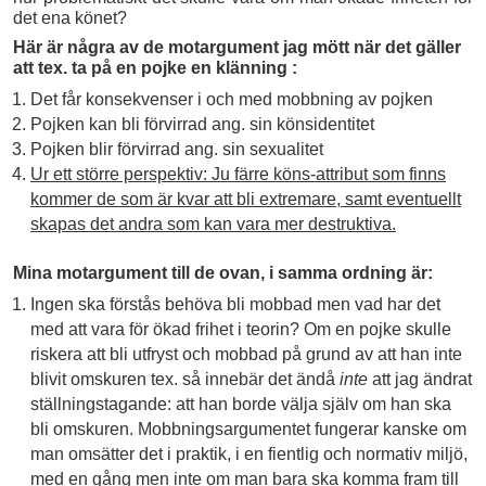
det ena könet?
Här är några av de motargument jag mött när det gäller
att tex. ta på en pojke en klänning :
Det får konsekvenser i och med mobbning av pojken
Pojken kan bli förvirrad ang. sin könsidentitet
Pojken blir förvirrad ang. sin sexualitet
Ur ett större perspektiv: Ju färre köns-attribut som finns
kommer de som är kvar att bli extremare, samt eventuellt
skapas det andra som kan vara mer destruktiva.
Mina motargument till de ovan, i samma ordning är:
Ingen ska förstås behöva bli mobbad men vad har det
med att vara för ökad frihet i teorin? Om en pojke skulle
riskera att bli utfryst och mobbad på grund av att han inte
blivit omskuren tex. så innebär det ändå
inte
att jag ändrat
ställningstagande: att han borde välja själv om han ska
bli omskuren. Mobbningsargumentet fungerar kanske om
man omsätter det i praktik, i en fientlig och normativ miljö,
med en gång men inte om man bara ska komma fram till