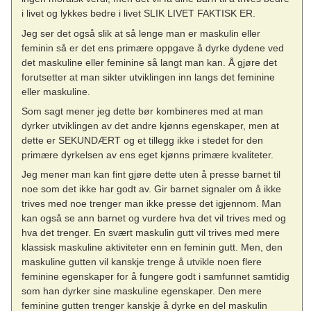
i livet og lykkes bedre i livet SLIK LIVET FAKTISK ER.
Jeg ser det også slik at så lenge man er maskulin eller
feminin så er det ens primære oppgave å dyrke dydene ved
det maskuline eller feminine så langt man kan. Å gjøre det
forutsetter at man sikter utviklingen inn langs det feminine
eller maskuline.
Som sagt mener jeg dette bør kombineres med at man
dyrker utviklingen av det andre kjønns egenskaper, men at
dette er SEKUNDÆRT og et tillegg ikke i stedet for den
primære dyrkelsen av ens eget kjønns primære kvaliteter.
Jeg mener man kan fint gjøre dette uten å presse barnet til
noe som det ikke har godt av. Gir barnet signaler om å ikke
trives med noe trenger man ikke presse det igjennom. Man
kan også se ann barnet og vurdere hva det vil trives med og
hva det trenger. En svært maskulin gutt vil trives med mere
klassisk maskuline aktiviteter enn en feminin gutt. Men, den
maskuline gutten vil kanskje trenge å utvikle noen flere
feminine egenskaper for å fungere godt i samfunnet samtidig
som han dyrker sine maskuline egenskaper. Den mere
feminine gutten trenger kanskje å dyrke en del maskulin