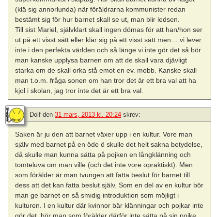
(klä sig annorlunda) när föräldrarna kommunister redan
bestämt sig för hur barnet skall se ut, man blir ledsen.
Till sist Mariel, självklart skall ingen dömas för att han/hon ser
ut på ett visst sätt eller klär sig på ett visst sätt men… vi lever
inte i den perfekta världen och så länge vi inte gör det så bör
man kanske upplysa barnen om att de skall vara djävligt
starka om de skall orka stå emot en ev. mobb. Kanske skall
man t.o.m. fråga sonen om han tror det är ett bra val att ha
kjol i skolan, jag tror inte det är ett bra val.
Dolf
den
31 mars, 2013 kl. 20:24
skrev:
Saken är ju den att barnet växer upp i en kultur. Vore man
själv med barnet på en öde ö skulle det helt sakna betydelse,
då skulle man kunna sätta på pojken en långklänning och
tomteluva om man ville (och det inte vore opraktiskt). Men
som förälder är man tvungen att fatta beslut för barnet till
dess att det kan fatta beslut själv. Som en del av en kultur bör
man ge barnet en så smidig introduktion som möjligt i
kulturen. I en kultur där kvinnor bär klänningar och pojkar inte
gör det, bör man som förälder därför inte sätta på sin pojke