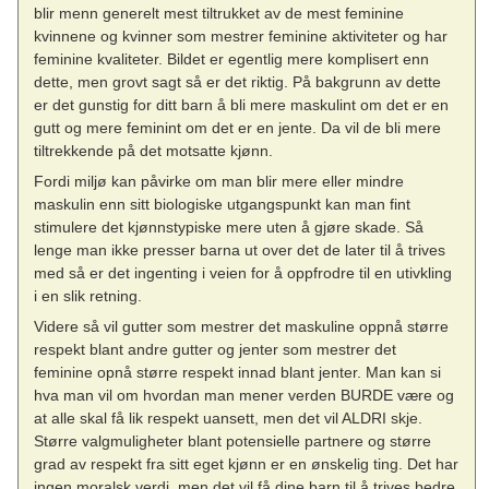
blir menn generelt mest tiltrukket av de mest feminine
kvinnene og kvinner som mestrer feminine aktiviteter og har
feminine kvaliteter. Bildet er egentlig mere komplisert enn
dette, men grovt sagt så er det riktig. På bakgrunn av dette
er det gunstig for ditt barn å bli mere maskulint om det er en
gutt og mere feminint om det er en jente. Da vil de bli mere
tiltrekkende på det motsatte kjønn.
Fordi miljø kan påvirke om man blir mere eller mindre
maskulin enn sitt biologiske utgangspunkt kan man fint
stimulere det kjønnstypiske mere uten å gjøre skade. Så
lenge man ikke presser barna ut over det de later til å trives
med så er det ingenting i veien for å oppfrodre til en utivkling
i en slik retning.
Videre så vil gutter som mestrer det maskuline oppnå større
respekt blant andre gutter og jenter som mestrer det
feminine opnå større respekt innad blant jenter. Man kan si
hva man vil om hvordan man mener verden BURDE være og
at alle skal få lik respekt uansett, men det vil ALDRI skje.
Større valgmuligheter blant potensielle partnere og større
grad av respekt fra sitt eget kjønn er en ønskelig ting. Det har
ingen moralsk verdi, men det vil få dine barn til å trives bedre