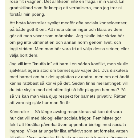
rosa filt i vagnen. Det är liksom inte en fråga i min värld. En
gradskillnad som är knepig att verbalisera, men jag tror ni
förstår min poäng.
Att bryta könsroller synligt medför ofta sociala konsekvenser,
på både gott & ont. Att möta utmaningar och klara av dem
gör att man växer som människa. Jag skulle inte skriva här
om jag inte utmanat en och annan norm genom livet, och
tagit striden. Men man bör vara fri att välja dessa strider, eller
välja bort dem.
Jag vill inte ”knuffa in” ett barn i en sådan konflikt, men skulle
självklart agera stöd om barnet själv väljer det. Dvs diskutera
med barnet om hur det uppfattas av andra, men om det ändå
känns rätt/bäst så kör vi på det. Sedan finns mellantinget; vill
du inte skylta med det offentligt så bär plaggen hemma? På
så vis kan man visa djup respekt för barnets privatliv. Rätten
att vara sig själv hur man än är.
Könsroller… Så länge avsteg respekteras så kan det vara
hur det vill med biologi eller sociala frågor. Feminister gör
felet att försöka påverka även uppenbar biologi med sociala
ingrepp. Vilket är ungefär lika effektivt som att förneka vatten
till sjöss. Vissa mönster lär luckras upp och kanske försvinna