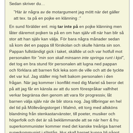
Sedan skriver du…
”Här är några av de motargument jag mött när det gäller
att tex. ta på en pojke en klänning :”
En sund förälder enl. mig
tar inte på
en pojke klänning men
låter däremot pojken ta på en om han själv vill när han blir så
stor att han själv kan välja. För bara några månader sedan
så kom det en pappa till förskolan och skulle hämta sin son.
Pappan fullständigt gick i taket, skällde ut och var hotfull mot
personalen för
”min son skall minsann inte springa runt i kjol”
,
det tog en bra stund för personalen att lugna ned pappan
och förklara att barnen fick leka som de ville och att de tyckte
det var kul. Jag ställer mig helt bakom personalen i den
frågan. När jag kommer i konflikt med dig Mariel så beror det
på att jag får en känsla av att du som förespråkar valfrihet
verkar begränsa den genom att vara för progressiv, låt
barnen välja själv när de blir stora nog. Jag tillbringar en hel
del tid på Möllevångstorget i Malmö, ett torg med allsköns
blandning från stenkastarvänster, till poeter, musiker och
högerfolk och det är så beklämmande att se när herr & fru
superkommunister kommer med det kanske treåriga barnet
superkommunist i släptåg. Hur skall barnet kunna bli något