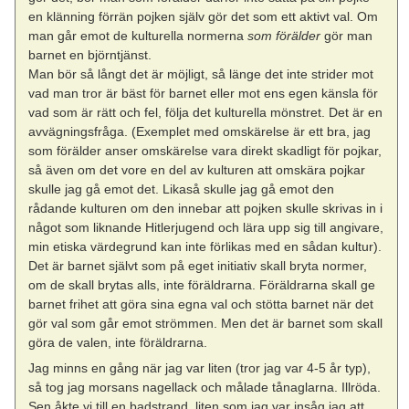
en klänning förrän pojken själv gör det som ett aktivt val. Om
man går emot de kulturella normerna
som förälder
gör man
barnet en björntjänst.
Man bör så långt det är möjligt, så länge det inte strider mot
vad man tror är bäst för barnet eller mot ens egen känsla för
vad som är rätt och fel, följa det kulturella mönstret. Det är en
avvägningsfråga. (Exemplet med omskärelse är ett bra, jag
som förälder anser omskärelse vara direkt skadligt för pojkar,
så även om det vore en del av kulturen att omskära pojkar
skulle jag gå emot det. Likaså skulle jag gå emot den
rådande kulturen om den innebar att pojken skulle skrivas in i
något som liknande Hitlerjugend och lära upp sig till angivare,
min etiska värdegrund kan inte förlikas med en sådan kultur).
Det är barnet självt som på eget initiativ skall bryta normer,
om de skall brytas alls, inte föräldrarna. Föräldrarna skall ge
barnet frihet att göra sina egna val och stötta barnet när det
gör val som går emot strömmen. Men det är barnet som skall
göra de valen, inte föräldrarna.
Jag minns en gång när jag var liten (tror jag var 4-5 år typ),
så tog jag morsans nagellack och målade tånaglarna. Illröda.
Sen åkte vi till en badstrand, liten som jag var insåg jag att