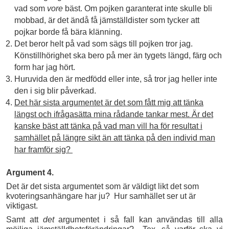
vad som
vore
bäst. Om pojken garanterat inte skulle bli
mobbad, är det ändå få jämställdister som tycker att
pojkar borde få bära klänning.
Det beror helt på vad som sägs till pojken tror jag.
Könstillhörighet ska bero på mer än tygets längd, färg och
form har jag hört.
Huruvida den är medfödd eller inte, så tror jag heller inte
den i sig blir påverkad.
Det här sista argumentet är det som fått mig att tänka
längst och ifrågasätta mina rådande tankar mest. Är det
kanske bäst att tänka på vad man vill ha för resultat i
samhället på längre sikt än att tänka på den individ man
har framför sig?
Argument 4.
Det är det sista argumentet som är väldigt likt det som
kvoteringsanhängare har ju? Hur samhället ser ut är
viktigast.
Samt att
det
argumentet i så fall kan användas till alla