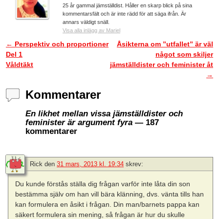
25 år gammal jämställdist. Håller en skarp blick på sina
kommentarsfält och är inte rädd för att säga ifrån. Är
annars väldigt snäll.
Visa alla inlägg av Mariel
←
Perspektiv och proportioner
Åsikterna om ”utfallet” är väl
Inläggsnavigering
Del 1
något som skiljer
Våldtäkt
jämställdister och feminister åt
→
Kommentarer
En likhet mellan vissa jämställdister och
feminister är argument fyra
— 187
kommentarer
Rick
den
31 mars, 2013 kl. 19:34
skrev:
Du kunde förstås ställa dig frågan varför inte låta din son
bestämma själv om han vill bära klänning, dvs. vänta tills han
kan formulera en åsikt i frågan. Din man/barnets pappa kan
säkert formulera sin mening, så frågan är hur du skulle