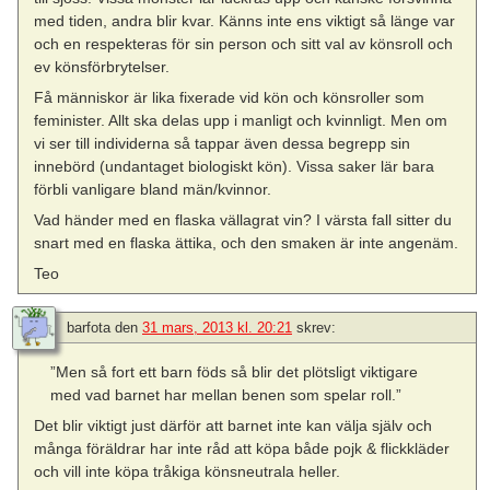
med tiden, andra blir kvar. Känns inte ens viktigt så länge var
och en respekteras för sin person och sitt val av könsroll och
ev könsförbrytelser.
Få människor är lika fixerade vid kön och könsroller som
feminister. Allt ska delas upp i manligt och kvinnligt. Men om
vi ser till individerna så tappar även dessa begrepp sin
innebörd (undantaget biologiskt kön). Vissa saker lär bara
förbli vanligare bland män/kvinnor.
Vad händer med en flaska vällagrat vin? I värsta fall sitter du
snart med en flaska ättika, och den smaken är inte angenäm.
Teo
barfota
den
31 mars, 2013 kl. 20:21
skrev:
”Men så fort ett barn föds så blir det plötsligt viktigare
med vad barnet har mellan benen som spelar roll.”
Det blir viktigt just därför att barnet inte kan välja själv och
många föräldrar har inte råd att köpa både pojk & flickkläder
och vill inte köpa tråkiga könsneutrala heller.