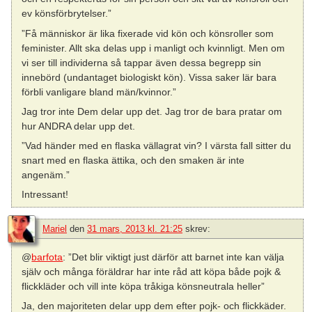
ev könsförbrytelser.”
”Få människor är lika fixerade vid kön och könsroller som
feminister. Allt ska delas upp i manligt och kvinnligt. Men om
vi ser till individerna så tappar även dessa begrepp sin
innebörd (undantaget biologiskt kön). Vissa saker lär bara
förbli vanligare bland män/kvinnor.”
Jag tror inte Dem delar upp det. Jag tror de bara pratar om
hur ANDRA delar upp det.
”Vad händer med en flaska vällagrat vin? I värsta fall sitter du
snart med en flaska ättika, och den smaken är inte
angenäm.”
Intressant!
Mariel
den
31 mars, 2013 kl. 21:25
skrev:
@
barfota
: ”Det blir viktigt just därför att barnet inte kan välja
själv och många föräldrar har inte råd att köpa både pojk &
flickkläder och vill inte köpa tråkiga könsneutrala heller”
Ja, den majoriteten delar upp dem efter pojk- och flickkäder.