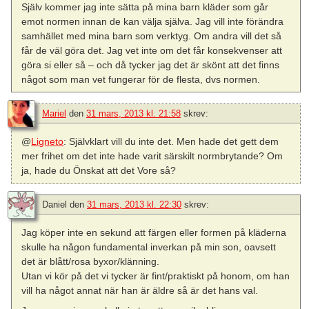
Själv kommer jag inte sätta på mina barn kläder som går
emot normen innan de kan välja själva. Jag vill inte förändra
samhället med mina barn som verktyg. Om andra vill det så
får de väl göra det. Jag vet inte om det får konsekvenser att
göra si eller så – och då tycker jag det är skönt att det finns
något som man vet fungerar för de flesta, dvs normen.
Mariel
den
31 mars, 2013 kl. 21:58
skrev:
@
Ligneto
: Självklart vill du inte det. Men hade det gett dem
mer frihet om det inte hade varit särskilt normbrytande? Om
ja, hade du Önskat att det Vore så?
Daniel
den
31 mars, 2013 kl. 22:30
skrev:
Jag köper inte en sekund att färgen eller formen på kläderna
skulle ha någon fundamental inverkan på min son, oavsett
det är blått/rosa byxor/klänning.
Utan vi kör på det vi tycker är fint/praktiskt på honom, om han
vill ha något annat när han är äldre så är det hans val.