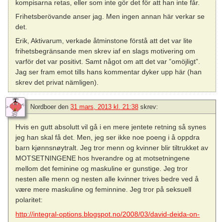
kompisarna retas, eller som inte gör det för att han inte får.
Frihetsberövande anser jag. Men ingen annan här verkar se
det.
Erik, Aktivarum, verkade åtminstone förstå att det var lite
frihetsbegränsande men skrev iaf en slags motivering om
varför det var positivt. Samt något om att det var ”omöjligt”.
Jag ser fram emot tills hans kommentar dyker upp här (han
skrev det privat nämligen).
Nordboer
den
31 mars, 2013 kl. 21:38
skrev:
Hvis en gutt absolutt vil gå i en mere jentete retning så synes
jeg han skal få det. Men, jeg ser ikke noe poeng i å oppdra
barn kjønnsnøytralt. Jeg tror menn og kvinner blir tiltrukket av
MOTSETNINGENE hos hverandre og at motsetningene
mellom det feminine og maskuline er gunstige. Jeg tror
nesten alle menn og nesten alle kvinner trives bedre ved å
være mere maskuline og feminnine. Jeg tror på seksuell
polaritet:
http://integral-options.blogspot.no/2008/03/david-deida-on-