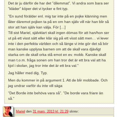
Det är ju därför de har det ”dilemmat”. Vi andra som bara ser
”kläder” köper det vi tycker e fint typ.
”En sund förälder enl. mig tar inte på en pojke klänning men
låter däremot pojken ta på en om han själv vill när han blir så
stor att han själv kan välja. För […]
Till sist Mariel, självklart skall ingen dömas för att han/hon ser
ut på ett visst sätt eller klär sig på ett visst sätt men… vi lever
inte i den perfekta världen och så länge vi inte gör det så bör
man kanske upplysa barnen om att de skall vara djävligt
starka om de skall orka stå emot en ev. mobb. Kanske skall
man t.o.m. fråga sonen om han tror det är ett bra val att ha
kjol i skolan, jag tror inte det är ett bra val.”
Jag håller med dig. Typ.
Men du kommer in på argument 1. Att de blir mobbade. Och
jag undrar varför du inte vill säga
”Det Borde inte behöva vara så”. ”De borde vara friare än
så.”
Mariel
den
31 mars, 2013 kl. 21:29
skrev: