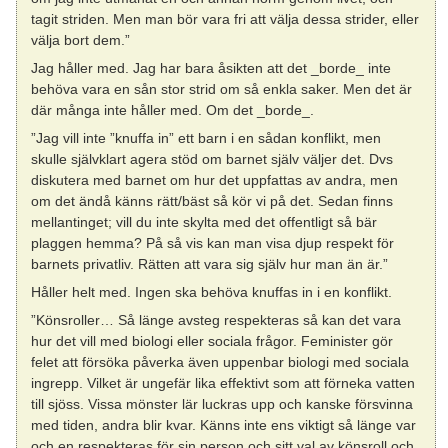
tagit striden. Men man bör vara fri att välja dessa strider, eller
välja bort dem.”
Jag håller med. Jag har bara åsikten att det _borde_ inte
behöva vara en sån stor strid om så enkla saker. Men det är
där många inte håller med. Om det _borde_.
”Jag vill inte ”knuffa in” ett barn i en sådan konflikt, men
skulle självklart agera stöd om barnet själv väljer det. Dvs
diskutera med barnet om hur det uppfattas av andra, men
om det ändå känns rätt/bäst så kör vi på det. Sedan finns
mellantinget; vill du inte skylta med det offentligt så bär
plaggen hemma? På så vis kan man visa djup respekt för
barnets privatliv. Rätten att vara sig själv hur man än är.”
Håller helt med. Ingen ska behöva knuffas in i en konflikt.
”Könsroller… Så länge avsteg respekteras så kan det vara
hur det vill med biologi eller sociala frågor. Feminister gör
felet att försöka påverka även uppenbar biologi med sociala
ingrepp. Vilket är ungefär lika effektivt som att förneka vatten
till sjöss. Vissa mönster lär luckras upp och kanske försvinna
med tiden, andra blir kvar. Känns inte ens viktigt så länge var
och en respekteras för sin person och sitt val av könsroll och