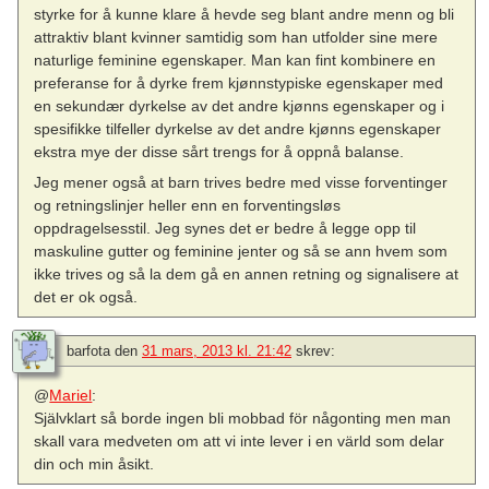
styrke for å kunne klare å hevde seg blant andre menn og bli
attraktiv blant kvinner samtidig som han utfolder sine mere
naturlige feminine egenskaper. Man kan fint kombinere en
preferanse for å dyrke frem kjønnstypiske egenskaper med
en sekundær dyrkelse av det andre kjønns egenskaper og i
spesifikke tilfeller dyrkelse av det andre kjønns egenskaper
ekstra mye der disse sårt trengs for å oppnå balanse.
Jeg mener også at barn trives bedre med visse forventinger
og retningslinjer heller enn en forventingsløs
oppdragelsesstil. Jeg synes det er bedre å legge opp til
maskuline gutter og feminine jenter og så se ann hvem som
ikke trives og så la dem gå en annen retning og signalisere at
det er ok også.
barfota
den
31 mars, 2013 kl. 21:42
skrev:
@
Mariel
:
Självklart så borde ingen bli mobbad för någonting men man
skall vara medveten om att vi inte lever i en värld som delar
din och min åsikt.