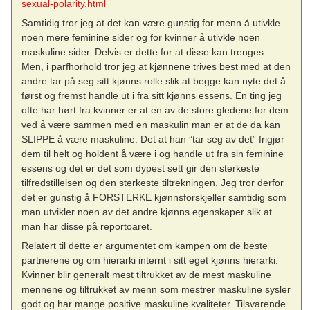
sexual-polarity.html
Samtidig tror jeg at det kan være gunstig for menn å utivkle
noen mere feminine sider og for kvinner å utivkle noen
maskuline sider. Delvis er dette for at disse kan trenges.
Men, i parfhorhold tror jeg at kjønnene trives best med at den
andre tar på seg sitt kjønns rolle slik at begge kan nyte det å
først og fremst handle ut i fra sitt kjønns essens. En ting jeg
ofte har hørt fra kvinner er at en av de store gledene for dem
ved å være sammen med en maskulin man er at de da kan
SLIPPE å være maskuline. Det at han ”tar seg av det” frigjør
dem til helt og holdent å være i og handle ut fra sin feminine
essens og det er det som dypest sett gir den sterkeste
tilfredstillelsen og den sterkeste tiltrekningen. Jeg tror derfor
det er gunstig å FORSTERKE kjønnsforskjeller samtidig som
man utvikler noen av det andre kjønns egenskaper slik at
man har disse på reportoaret.
Relatert til dette er argumentet om kampen om de beste
partnerene og om hierarki internt i sitt eget kjønns hierarki.
Kvinner blir generalt mest tiltrukket av de mest maskuline
mennene og tiltrukket av menn som mestrer maskuline sysler
godt og har mange positive maskuline kvaliteter. Tilsvarende