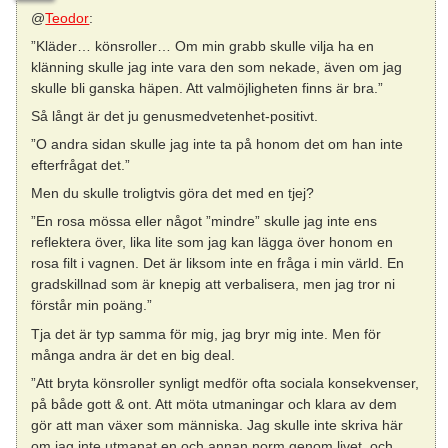
@
Teodor
:
”Kläder… könsroller… Om min grabb skulle vilja ha en
klänning skulle jag inte vara den som nekade, även om jag
skulle bli ganska häpen. Att valmöjligheten finns är bra.”
Så långt är det ju genusmedvetenhet-positivt.
”O andra sidan skulle jag inte ta på honom det om han inte
efterfrågat det.”
Men du skulle troligtvis göra det med en tjej?
”En rosa mössa eller något ”mindre” skulle jag inte ens
reflektera över, lika lite som jag kan lägga över honom en
rosa filt i vagnen. Det är liksom inte en fråga i min värld. En
gradskillnad som är knepig att verbalisera, men jag tror ni
förstår min poäng.”
Tja det är typ samma för mig, jag bryr mig inte. Men för
många andra är det en big deal.
”Att bryta könsroller synligt medför ofta sociala konsekvenser,
på både gott & ont. Att möta utmaningar och klara av dem
gör att man växer som människa. Jag skulle inte skriva här
om jag inte utmanat en och annan norm genom livet, och