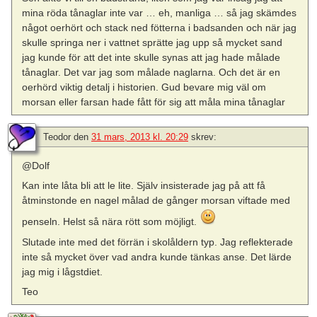
mina röda tånaglar inte var … eh, manliga … så jag skämdes
något oerhört och stack ned fötterna i badsanden och när jag
skulle springa ner i vattnet sprätte jag upp så mycket sand
jag kunde för att det inte skulle synas att jag hade målade
tånaglar. Det var jag som målade naglarna. Och det är en
oerhörd viktig detalj i historien. Gud bevare mig väl om
morsan eller farsan hade fått för sig att måla mina tånaglar
Teodor
den
31 mars, 2013 kl. 20:29
skrev:
@Dolf
Kan inte låta bli att le lite. Själv insisterade jag på att få
åtminstonde en nagel målad de gånger morsan viftade med
penseln. Helst så nära rött som möjligt.
Slutade inte med det förrän i skolåldern typ. Jag reflekterade
inte så mycket över vad andra kunde tänkas anse. Det lärde
jag mig i lågstdiet.
Teo