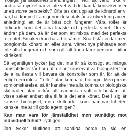
möjliga jämställdhetsförändringar? Tex. så varför ska vi
ändra så mycket när vi inte vet vad det kan få konsekvenser
ur ett
större
perspektiv? Ofta tas det upp att de könsroller vi
har, har kommit fram genom tusentals år av utveckling av en
anledning: att de är bäst och fungerar. Våra roller är
förfinade som det allra finaste och perfekta vinet. Om vi
ändrar på dem, så är det som att mixtra med det perfekta
receptet. Smaken kan bara bli sämre. Snart står vi där med
bortglömda könsroller, eller ännu värre: nya påhittade som
inte alls fungerar och som gör att ännu färre personer hittar
kärleken!
Så egentligen tycker jag det inte är så konstigt att många
jämställdister får höra att de är ”konservativa biologister” för
de allra flesta vill bevara de könsroller som är, för att de
enligt dem inte är ”roller” utan komna ur biologin. Men precis
som omskärelse, så är kanske inte alla komna ur biologiska
skillnader, utan utifrån att människan valt och bestämt att
vissa saker enbart ska tillfalla det ena könet. Det i sig är
kanske biologiskt, men skillnader som hämmar friheten
kanske inte är till godo egentligen?
Kan man vara för jämställdhet men samtidigt mot
individuell frihet?
Tydligen…
Jag tycker slutligen att somliga borde ta sig en