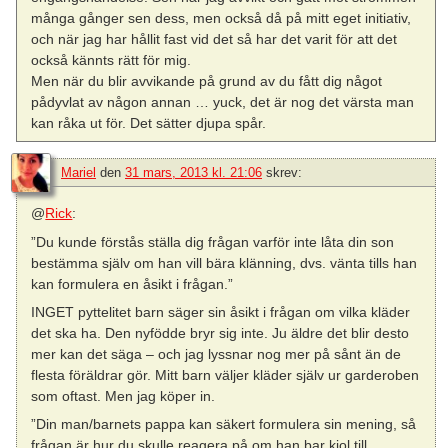
många gånger sen dess, men också då på mitt eget initiativ,
och när jag har hållit fast vid det så har det varit för att det
också kännts rätt för mig.
Men när du blir avvikande på grund av du fått dig något
pådyvlat av någon annan … yuck, det är nog det värsta man
kan råka ut för. Det sätter djupa spår.
Mariel
den
31 mars, 2013 kl. 21:06
skrev:
@
Rick
:
”Du kunde förstås ställa dig frågan varför inte låta din son
bestämma själv om han vill bära klänning, dvs. vänta tills han
kan formulera en åsikt i frågan.”
INGET pyttelitet barn säger sin åsikt i frågan om vilka kläder
det ska ha. Den nyfödde bryr sig inte. Ju äldre det blir desto
mer kan det säga – och jag lyssnar nog mer på sånt än de
flesta föräldrar gör. Mitt barn väljer kläder själv ur garderoben
som oftast. Men jag köper in.
”Din man/barnets pappa kan säkert formulera sin mening, så
frågan är hur du skulle reagera på om han bar kjol till