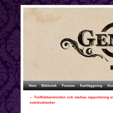
Hoppa till huvudinnehåll
Hoppa till sekundärt innehåll
Hem
Bibliotek
Forums
Kartläggning
Ko
←
Trollhättanmorden och medias rapportering a
Inläggsnavigering
svärdsattacker