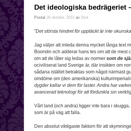
Det ideologiska bedrägeriet 
Postat
26 oktober, 2015
av
Dick
”
Det största hindret för upptäckt är inte okunsk
Jag väljer att inleda denna mycket långa text m
Boorstin och adderar hans tes om att de mest ci
om att de låter sig ledas av normer
som de själ
ociviliserat land Sverige är, där insikten om n
sådana istället betraktas som något närmast guda
omdöme om (den amerikanska) kulturimperiali
dygder kallar vi dem för laster. Andra har varken h
avancerad teknologi för att fördunkla sin verk
Vårt land (och andra) ligger inte bara i skugga
som är på väg att falla.
Den absolut viktigaste faktorn för att skymning