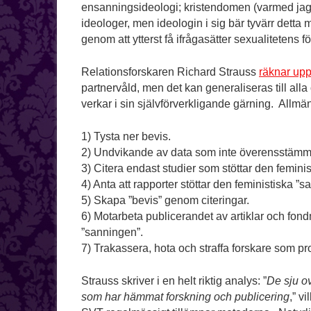
ensanningsideologi; kristendomen (varmed jag 
ideologer, men ideologin i sig bär tyvärr detta
genom att ytterst få ifrågasätter sexualitetens
Relationsforskaren Richard Strauss
räknar up
partnervåld, men det kan generaliseras till al
verkar i sin självförverkligande gärning. Allmä
1) Tysta ner bevis.
2) Undvikande av data som inte överensstämme
3) Citera endast studier som stöttar den femini
4) Anta att rapporter stöttar den feministiska ”
5) Skapa ”bevis” genom citeringar.
6) Motarbeta publicerandet av artiklar och fon
”sanningen”.
7) Trakassera, hota och straffa forskare som pr
Strauss skriver i en helt riktig analys: ”
De sju o
som har hämmat forskning och publicering
,” v