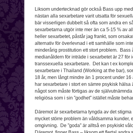
Liksom undertecknad gör också Bass upp med 
nästan alla sexarbetare varit utsatta för sex
bär visserligen dubbelt så ofta som andra en
sexarbetarna utgör inte mer än ca 5-15 % av all
heller sexarbetet, påstår jag frankt, som orsakat
alternativ för överlevnad i ett samhälle som inte ly
minderårig prostitution ett stort problem. Bass
medianåldern för inträde i sexarbetet är 27 fö
transsexuella sexarbetare. Det kan t ex komple
sexarbetare i Thailand (Working at the bar), s
18 år, men långt mindre än 1 procent under 16 å
har sexarbetare i stort en sämre psykisk hälsa 
något som måste förtigas av de självutnämnda ”
religiösa som i sin ”godhet” istället måste be
Däremot är sexarbetarna tyngda av det stigma 
mycket större problem än våldsamma kunder, efte
omgivning. De ”goda” är alltså en psykiskt våld
Däremot, finner Bass – liksom ett flertal andra 