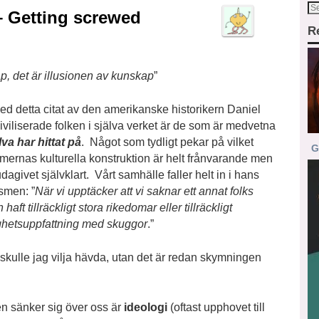
– Getting screwed
R
ap, det är illusionen av kunskap
”
ed detta citat av den amerikanske historikern Daniel
viliserade folken i själva verket är de som är medvetna
va har hittat på
. Något som tydligt pekar på vilket
G
ormernas kulturella konstruktion är helt frånvarande men
givet självklart. Vårt samhälle faller helt in i hans
smen: ”
När vi upptäcker att vi saknar ett annat folks
aft tillräckligt stora rikedomar eller tillräckligt
lighetsuppfattning med skuggor
.”
, skulle jag vilja hävda, utan det är redan skymningen
en sänker sig över oss är
ideologi
(oftast upphovet till