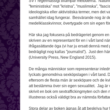
SVT regelmässigt tillämpar metoderna. Naturl
”feministiska” mot ”kristna”, ”muslimska”, ”fascis
ideologiska eller aktivistiska termer, men det val
samhället idag fungerar. Besvärande nog är det
medelklasskvinnor, övertygade om sin egen förträ
Här ska jag fokusera på bedrägeriet genom en 
skriven av en representant för en i vårt land när
ifrågasättande öga (vi har ju ersatt dennä med
bedrägligt nog kallas ”journalist”). Just den h
(University Press, New England 2015).
De många människor som representerar inlednin
lyckats genomdriva sexköpslagen i vårt land. D
eftersom de flesta män är sexköpare och de kv
att bestämma över sin egen sexualitet. Jag är 
skrivit en bok om sextraffickingmyten och den 
illustreras också väldigt bra av nämnda författa
Stora delar av boken ägnas åt att beskriva hur f