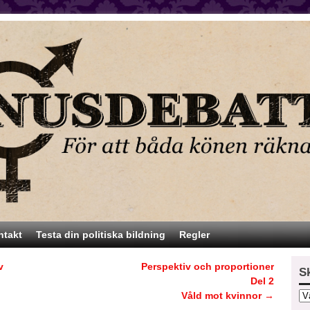
ntakt
Testa din politiska bildning
Regler
v
Perspektiv och proportioner
S
Del 2
Våld mot kvinnor
→