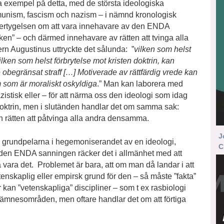
a exempel på detta, med de största ideologiska
munism, fascism och nazism – i nämnd kronologisk
övertygelsen om att vara innehavare av den ENDA
ken” – och därmed innehavare av rätten att tvinga alla
rn Augustinus uttryckte det sålunda: ”
vilken som helst
ilken som helst förbrytelse mot kristen doktrin, kan
obegränsat straff […] Motiverade av rättfärdig vrede kan
m som är moraliskt oskyldiga
.” Man kan laborera med
azistisk eller – för att närma oss den ideologi som idag
 doktrin, men i slutänden handlar det om samma sak:
h rätten att påtvinga alla andra densamma.
J
sta grundpelarna i hegemoniserandet av en ideologi,
C
den ENDA sanningen räcker det i allmänhet med att
ka vara det. Problemet är bara, att om man då landar i att
enskaplig eller empirsk grund för den – så måste ”fakta”
r kan ”vetenskapliga” discipliner – som t ex rasbiologi
ämnesområden, men oftare handlar det om att förtiga