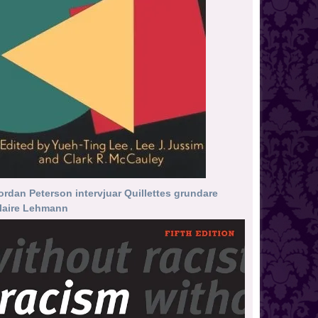
ordan Peterson intervjuar Quillettes grundare
laire Lehmann