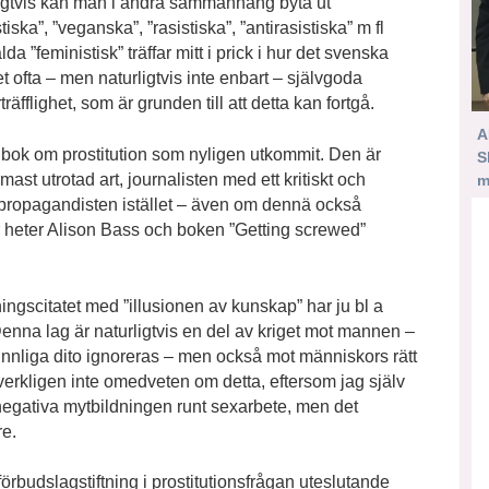
igtvis kan man i andra sammanhang byta ut
tiska”, ”veganska”, ”rasistiska”, ”antirasistiska” m fl
da ”feministisk” träffar mitt i prick i hur det svenska
 ofta – men naturligtvis inte enbart – självgoda
fflighet, som är grunden till att detta kan fortgå.
A
bok om prostitution som nyligen utkommit. Den är
S
mast utrotad art, journalisten med ett kritiskt och
m
 propagandisten istället – även om dennä också
är heter Alison Bass och boken ”Getting screwed”
gscitatet med ”illusionen av kunskap” har ju bl a
enna lag är naturligtvis en del av kriget mot mannen –
innliga dito ignoreras – men också mot människors rätt
verkligen inte omedveten om detta, eftersom jag själv
negativa mytbildningen runt sexarbete, men det
re.
örbudslagstiftning i prostitutionsfrågan uteslutande