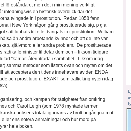
ellföreståndare, men det i min mening verkligt
år inledningsvis en historisk överblick där det
nnorna tvingade in i prostitution. Redan 1858 fann
orna i New York någon gång prostituerade sig, p g a
sätt tubbats till eller tvingats in i prostitution. William
 hälsa än andra arbetande kvinnor och att de inte var
enskap, självmord eller andra problem. De prostituerade
adikalfeminister tilldelar dem och – liksom tidigare i
utad ”karriär” återinträda i samhället. Liksom idag
ister) samma metoder som listats ovan och myten om det
k till att acceptera den tidens innehavare av den ENDA
ade och prostitution. EXAKT som traffickingmyten idag
tså).
L
e
ganisering, och kampen för rättigheter från omkring
t
mes och Carol Leigh (som 1978 myntade termen
kanska polisens totala ignorans av brott begångna mot
 eller ens notera anmälningar och hur mord på
yrar hela boken.