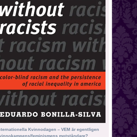
nternationella Kvinnodagen – VEM är egentligen
vinnokampens/feminismens motståndare?