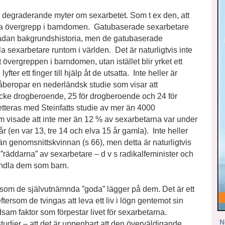
degraderande myter om sexarbetet. Som t ex den, att
uella övergrepp i barndomen. Gatubaserade sexarbetare
 sådan bakgrundshistoria, men de gatubaserade
a sexarbetare runtom i världen. Det är naturligtvis inte
 övergreppen i barndomen, utan istället blir yrket ett
fter ett finger till hjälp åt de utsatta. Inte heller är
 åberopar en nederländsk studie som visar att
r icke drogberoende, 25 för drogberoende och 24 för
tteras med Steinfatts studie av mer än 4000
om visade att inte mer än 12 % av sexarbetarna var under
r (en var 13, tre 14 och elva 15 år gamla). Inte heller
än genomsnittskvinnan (s 66), men detta är naturligtvis
räddarna” av sexarbetare – d v s radikalfeminister och
handla dem som barn.
som de självutnämnda ”goda” lägger på dem. Det är ett
rsom de tvingas att leva ett liv i lögn gentemot sin
sam faktor som förpestar livet för sexarbetarna.
N
studier – att det är uppenbart att den överväldigande