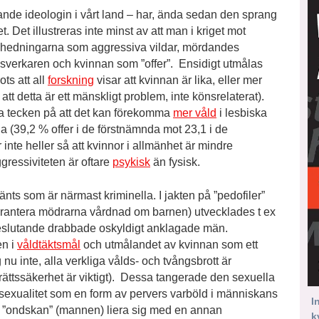
ande ideologin i vårt land – har, ända sedan den sprang
 Det illustreras inte minst av att man i kriget mot
v hedningarna som aggressiva vildar, mördandes
sverkaren och kvinnan som ”offer”. Ensidigt utmålas
ts att all
forskning
visar att kvinnan är lika, eller mer
att detta är ett mänskligt problem, inte könsrelaterat).
ssa tecken på att det kan förekomma
mer våld
i lesbiska
 (39,2 % offer i de förstnämnda mot 23,1 i de
 inte heller så att kvinnor i allmänhet är mindre
ressiviteten är oftare
psykisk
än fysisk.
ts som är närmast kriminella. I jakten på ”pedofiler”
arantera mödrarna vårdnad om barnen) utvecklades t ex
eslutande drabbade oskyldigt anklagade män.
en i
våldtäktsmål
och utmålandet av kvinnan som ett
nu inte, alla verkliga vålds- och tvångsbrott är
rättssäkerhet är viktigt). Dessa tangerade den sexuella
 sexualitet som en form av pervers varböld i människans
I
t ”ondskan” (mannen) liera sig med en annan
k