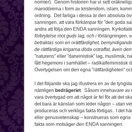
normer). Genom historien har vi sett oräknelig
marodörerna i form av kristendom, islam, kom
ordning. Det farliga i dessa är den absoluta 
sanningen, att vara förkämpar för ”den goda sa
andra att följa den ENDA sanningen. Kyrkofade
förbrytelse mot guds lag, och i förlängningen, v
betraktas som en orättfärdighet, bemyndigande 
de rättfärdiga krigarna döda ostraffat, även de
”naturens” eller ”darwinistisk” lag, muslimsk, n
fått hegemoni i samhället – radikalfeministisk
Övertygelsen om den egna ”rättfärdigheten” oc
I det följande ska jag illustrera en av de tyng
nämligen
bedrägeriet
. Såsom innehavare av 
vara övertygad om att något är fel för att det s
det bara är känslan som leder någon – utan vet
produceras och verkliga fakta förtigas. I det hä
eller genusvetenskap – konstrueras som egna 
fakta som motsäger den ENDA sanningen.