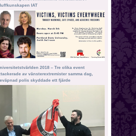
luffkunskapen IAT
niversitetstvärlden 2018 – Tre olika event
ttackerade av vänsterextremister samma dag,
eväpnad polis skyddade ett fjärde