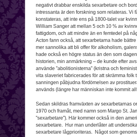
negativt drabbar enskilda sexarbetare och bord
intressanta är den forskning som relateras. Vi f
konstateras, att inte ens på 1800-talet var kvi
William Sanger att mellan 5 och 10 % av kvinn
fattigdom, och att mindre än en femtedel på något 
Acton fann också, att sexarbetarna hade bättre
mer sannolika att bli offer för alkoholism, gal
hade också en högre status än den som dagens r
historien, min anmärkning – de kunde efter avsl
använde ”abolitionisterna” (kristna och femin
vita slaveriet fabricerades för att skrämma fol
sanningen påbjudna fördömelsen av prostituer
används (längre har människan inte kommit all
Sedan skildras framväxten av sexarbetarnas or
1970 och framåt, med namn som Margo St. Ja
”sexarbetare”). Här kommer också in den ameri
sexarbetare. Hur man underlåter att undersöka
sexarbetare lågprioriteras. Något som genoms