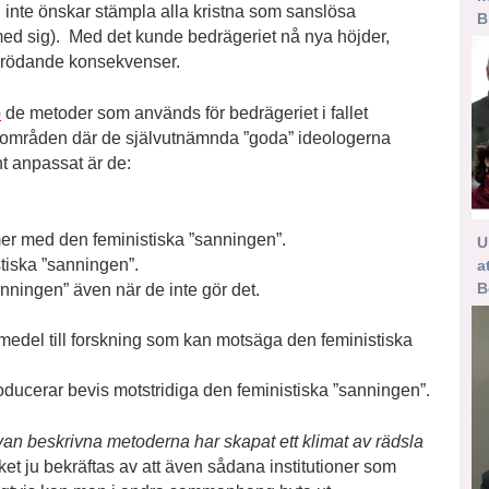
inte önskar stämpla alla kristna som sanslösa
B
 med sig). Med det kunde bedrägeriet nå nya höjder,
 förödande konsekvenser.
p
de metoder som används för bedrägeriet i fallet
la områden där de självutnämnda ”goda” ideologerna
nt anpassat är de:
r med den feministiska ”sanningen”.
U
stiska ”sanningen”.
a
B
sanningen” även när de inte gör det.
dmedel till forskning som kan motsäga den feministiska
oducerar bevis motstridiga den feministiska ”sanningen”.
van beskrivna metoderna har skapat ett klimat av rädsla
ilket ju bekräftas av att även sådana institutioner som