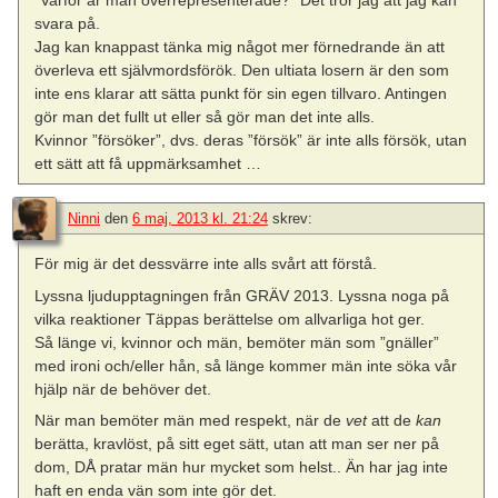
”Varför är män överrepresenterade?” Det tror jag att jag kan
svara på.
Jag kan knappast tänka mig något mer förnedrande än att
överleva ett självmordsförök. Den ultiata losern är den som
inte ens klarar att sätta punkt för sin egen tillvaro. Antingen
gör man det fullt ut eller så gör man det inte alls.
Kvinnor ”försöker”, dvs. deras ”försök” är inte alls försök, utan
ett sätt att få uppmärksamhet …
Ninni
den
6 maj, 2013 kl. 21:24
skrev:
För mig är det dessvärre inte alls svårt att förstå.
Lyssna ljudupptagningen från GRÄV 2013. Lyssna noga på
vilka reaktioner Täppas berättelse om allvarliga hot ger.
Så länge vi, kvinnor och män, bemöter män som ”gnäller”
med ironi och/eller hån, så länge kommer män inte söka vår
hjälp när de behöver det.
När man bemöter män med respekt, när de
vet
att de
kan
berätta, kravlöst, på sitt eget sätt, utan att man ser ner på
dom, DÅ pratar män hur mycket som helst.. Än har jag inte
haft en enda vän som inte gör det.