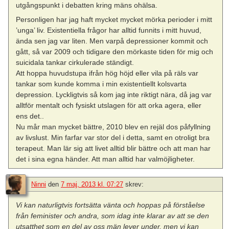
utgångspunkt i debatten kring mäns ohälsa.
Personligen har jag haft mycket mycket mörka perioder i mitt
’unga’ liv. Existentiella frågor har alltid funnits i mitt huvud,
ända sen jag var liten. Men varpå depressioner kommit och
gått, så var 2009 och tidigare den mörkaste tiden för mig och
suicidala tankar cirkulerade ständigt.
Att hoppa huvudstupa ifrån hög höjd eller vila på räls var
tankar som kunde komma i min existentiellt kolsvarta
depression. Lyckligtvis så kom jag inte riktigt nära, då jag var
alltför mentalt och fysiskt utslagen för att orka agera, eller
ens det..
Nu mår man mycket bättre, 2010 blev en rejäl dos påfyllning
av livslust. Min farfar var stor del i detta, samt en otroligt bra
terapeut. Man lär sig att livet alltid blir bättre och att man har
det i sina egna händer. Att man alltid har valmöjligheter.
Ninni
den
7 maj, 2013 kl. 07:27
skrev:
Vi kan naturligtvis fortsätta vänta och hoppas på förståelse
från feminister och andra, som idag inte klarar av att se den
utsatthet som en del av oss män lever under, men vi kan