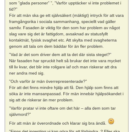
som ”glada personer” ”, ”Varför upptäcker vi inte problemet i
tid?”
För att män ska ge ett självsäkert (mäktigt) intryck för att vara
framgångsrika i sociala sammanhang, speciellt vad gäller
samliv. Fasaden är viktig för den som har problem av något
slag vare sig det är fattigdom, avsaknad av statusfyllt
kontaktnät, fysisk svaghet etc. Att skylta med svagheterna
genom att tala om dem bäddar för än fler problem.
”Vad är det som driver dem att ta det där sista steget?”
När fasaden har spruckit helt så brukar det inte vara mycket
till liv kvar, det blir inte roligare iaf och man riskerar att dra
ner andra med sig.
”Och varför är män överrepresenterade?”
För att det finns mindre hjälp att få. Den hjälp som finns att
söka är inte mansanpassad. För män innebär hjälpsökandet i
sig att de riskerar än mer problem.
”Varför pratar vi inte oftare om det här – alla dem som tar
självmord?”
För att män är överordnade och klarar sig bra ändå.
”Finns det ingenting vi kan göra för att förhindra..? Eller ska