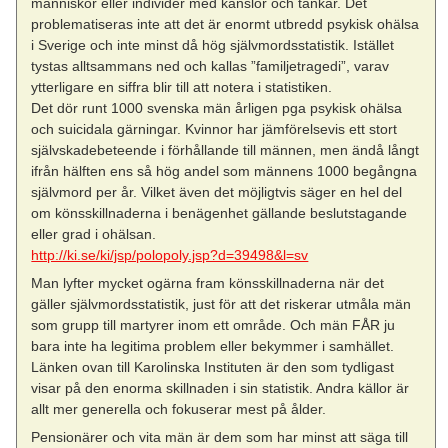
människor eller individer med känslor och tankar. Det
problematiseras inte att det är enormt utbredd psykisk ohälsa
i Sverige och inte minst då hög självmordsstatistik. Istället
tystas alltsammans ned och kallas ”familjetragedi”, varav
ytterligare en siffra blir till att notera i statistiken.
Det dör runt 1000 svenska män årligen pga psykisk ohälsa
och suicidala gärningar. Kvinnor har jämförelsevis ett stort
självskadebeteende i förhållande till männen, men ändå långt
ifrån hälften ens så hög andel som männens 1000 begångna
självmord per år. Vilket även det möjligtvis säger en hel del
om könsskillnaderna i benägenhet gällande beslutstagande
eller grad i ohälsan.
http://ki.se/ki/jsp/polopoly.jsp?d=39498&l=sv
Man lyfter mycket ogärna fram könsskillnaderna när det
gäller självmordsstatistik, just för att det riskerar utmåla män
som grupp till martyrer inom ett område. Och män FÅR ju
bara inte ha legitima problem eller bekymmer i samhället.
Länken ovan till Karolinska Instituten är den som tydligast
visar på den enorma skillnaden i sin statistik. Andra källor är
allt mer generella och fokuserar mest på ålder.
Pensionärer och vita män är dem som har minst att säga till