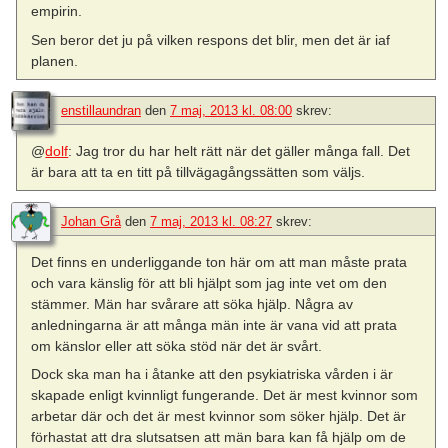
empirin.
Sen beror det ju på vilken respons det blir, men det är iaf
planen.
enstillaundran
den
7 maj, 2013 kl. 08:00
skrev:
@
dolf
: Jag tror du har helt rätt när det gäller många fall. Det
är bara att ta en titt på tillvägagångssätten som väljs.
Johan Grå
den
7 maj, 2013 kl. 08:27
skrev:
Det finns en underliggande ton här om att man måste prata
och vara känslig för att bli hjälpt som jag inte vet om den
stämmer. Män har svårare att söka hjälp. Några av
anledningarna är att många män inte är vana vid att prata
om känslor eller att söka stöd när det är svårt.
Dock ska man ha i åtanke att den psykiatriska vården i är
skapade enligt kvinnligt fungerande. Det är mest kvinnor som
arbetar där och det är mest kvinnor som söker hjälp. Det är
förhastat att dra slutsatsen att män bara kan få hjälp om de