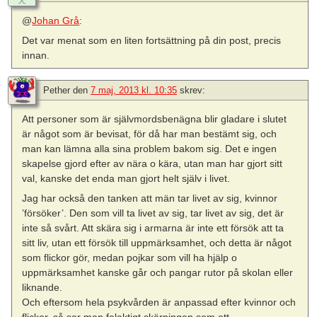
@
Johan Grå
:
Det var menat som en liten fortsättning på din post, precis
innan.
Pether
den
7 maj, 2013 kl. 10:35
skrev:
Att personer som är självmordsbenägna blir gladare i slutet
är något som är bevisat, för då har man bestämt sig, och
man kan lämna alla sina problem bakom sig. Det e ingen
skapelse gjord efter av nära o kära, utan man har gjort sitt
val, kanske det enda man gjort helt själv i livet.
Jag har också den tanken att män tar livet av sig, kvinnor
’försöker’. Den som vill ta livet av sig, tar livet av sig, det är
inte så svårt. Att skära sig i armarna är inte ett försök att ta
sitt liv, utan ett försök till uppmärksamhet, och detta är något
som flickor gör, medan pojkar som vill ha hjälp o
uppmärksamhet kanske går och pangar rutor på skolan eller
liknande.
Och eftersom hela psykvården är anpassad efter kvinnor och