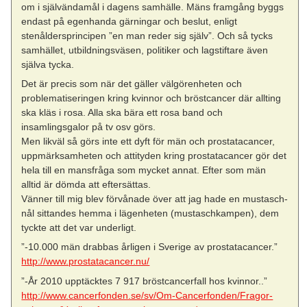
om i självändamål i dagens samhälle. Mäns framgång byggs
endast på egenhanda gärningar och beslut, enligt
stenåldersprincipen ”en man reder sig själv”. Och så tycks
samhället, utbildningsväsen, politiker och lagstiftare även
själva tycka.
Det är precis som när det gäller välgörenheten och
problematiseringen kring kvinnor och bröstcancer där allting
ska kläs i rosa. Alla ska bära ett rosa band och
insamlingsgalor på tv osv görs.
Men likväl så görs inte ett dyft för män och prostatacancer,
uppmärksamheten och attityden kring prostatacancer gör det
hela till en mansfråga som mycket annat. Efter som män
alltid är dömda att eftersättas.
Vänner till mig blev förvånade över att jag hade en mustasch-
nål sittandes hemma i lägenheten (mustaschkampen), dem
tyckte att det var underligt.
”-10.000 män drabbas årligen i Sverige av prostatacancer.”
http://www.prostatacancer.nu/
”-År 2010 upptäcktes 7 917 bröstcancerfall hos kvinnor..”
http://www.cancerfonden.se/sv/Om-Cancerfonden/Fragor-