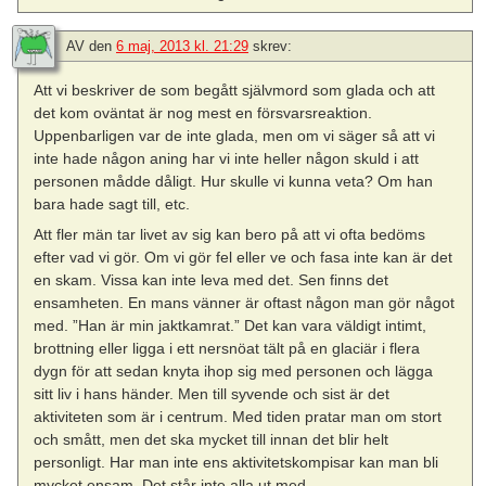
AV
den
6 maj, 2013 kl. 21:29
skrev:
Att vi beskriver de som begått självmord som glada och att
det kom oväntat är nog mest en försvarsreaktion.
Uppenbarligen var de inte glada, men om vi säger så att vi
inte hade någon aning har vi inte heller någon skuld i att
personen mådde dåligt. Hur skulle vi kunna veta? Om han
bara hade sagt till, etc.
Att fler män tar livet av sig kan bero på att vi ofta bedöms
efter vad vi gör. Om vi gör fel eller ve och fasa inte kan är det
en skam. Vissa kan inte leva med det. Sen finns det
ensamheten. En mans vänner är oftast någon man gör något
med. ”Han är min jaktkamrat.” Det kan vara väldigt intimt,
brottning eller ligga i ett nersnöat tält på en glaciär i flera
dygn för att sedan knyta ihop sig med personen och lägga
sitt liv i hans händer. Men till syvende och sist är det
aktiviteten som är i centrum. Med tiden pratar man om stort
och smått, men det ska mycket till innan det blir helt
personligt. Har man inte ens aktivitetskompisar kan man bli
mycket ensam. Det står inte alla ut med.