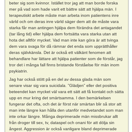
beter sig som kvinnor. Istället tror jag att man borde forska
mer på vad som hade varit ett bättre sätt att hjälpa män. I
terapeutiskt arbete måste man arbeta inom patientens inre
värld och om deras inre värld säger dem att de måste vara
starka får man antingen hjälpa dem förändra det antagandet
(tar lång tid) eller hjälpa dem fortsätta vara starka utan att
hota det alltför mycket. Vad man inte kan göra är att tvinga
dem vara svaga för då rämnar det enda som upprätthåller
deras självkänsla. Det är också ett välkänt fenomen att
behandlare har lättare att hjälpa patienter som de förstår, jag
tror det i många fall finns bristande förståelse för män inom
psykiatrin.
Jag har också stött på en del av dessa glada män som
senare visar sig vara suicidala. ”Glädjen” eller det positiva
beteendet kan mycket väl vara ett sätt att få kontakt och sätta
upp en mur kring det smärtsamma. I den bemärkelsen
fungerar det ofta, och det är först när smärtan blir så stor att
man inte längre kan hålla den utanför medvetandet som man
inte orkar längre. Många deprimerade män missbrukar allt
från droger till sex, tv, dataspel och onani för att dölja sin
ångest. Aggression är också vanligare bland deprimerade