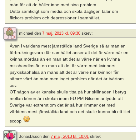
män för att de håller inne med sina problem.
Detta samtidigt som media och skola dagligen talar om
flickors problem och depressioner i samhället.
michael
den
7 maj, 2013 kl. 09:30
skrev:
Även i världens mest jämställda land Sverige så är män en
förbrukningsvara där samhället anser att det är värre när en
kvinna mördas än en man att det är värre när en kvinna
misshandlas än en man att det är värre med kvinnors
psykiskaohälsa än mäns att det är värre när kvinnor får
sämre vård än män men inget problem när det är tvärtom
osv.
OT.någon av er kanske skulle titta på hur skillnaden i betyg
mellan könen är i skolan inom EU PM Nilsson antydde att
Sverige var extremt om det är så hur rimmar det med
världens mest jämställda land och det skulle kunna bli ett litet
scoop
JonasBsson
den
7 maj, 2013 kl. 10:01
skrev: