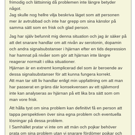
frimodig och lättsinnig då problemen inte längre betyder
något.
Jag skulle nog hellre vilja beskriva läget som att personen
mer är avtrubbad och inte har grepp om sina känslor på
samma sätt som en frisk och glad person.
Jag har själv befunnit mig denna situation och jag är säker på
att det snarare handlar om att nivån av serotonin, dopamin
och andra signalsubstanser i hjärnan efter en tids depression
har hamnat på nivåer som gör att hjärnan inte längre
reagerar normalt i olika situationer.
Hjärnan är en extremt komplicerad del som är beroende av
dessa signalsubstanser för att kunna fungera korrekt.
Att man tar sitt liv handlar enligt min uppfattning om att man
har passerat en gräns där konsekvensen av ett självmord
inte kan analyseras av hjärnan på ett lika bra sätt som om
man vore frisk.
Att hålla tyst om sina problem kan definitivt få en person att
tappa perspektiven över sina egna problem och eventuella
lösningar på dessa problem.
I Samhället pratar vi inte om att män och pojkar behöver
prata om sina problem utan vi snarare fördömer pojkar och