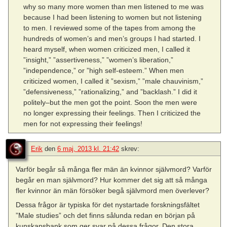
why so many more women than men listened to me was
because I had been listening to women but not listening
to men. I reviewed some of the tapes from among the
hundreds of women’s and men’s groups I had started. I
heard myself, when women criticized men, I called it
”insight,” ”assertiveness,” ”women’s liberation,”
”independence,” or ”high self-esteem.” When men
criticized women, I called it ”sexism,” ”male chauvinism,”
”defensiveness,” ”rationalizing,” and ”backlash.” I did it
politely–but the men got the point. Soon the men were
no longer expressing their feelings. Then I criticized the
men for not expressing their feelings!
Erik
den
6 maj, 2013 kl. 21:42
skrev:
Varför begår så många fler män än kvinnor självmord? Varför
begår en man självmord? Hur kommer det sig att så många
fler kvinnor än män försöker begå självmord men överlever?
Dessa frågor är typiska för det nystartade forskningsfältet
”Male studies” och det finns sålunda redan en början på
kunskapsbank som ger svar på dessa frågor. Den stora