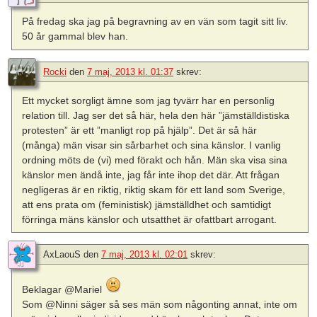
På fredag ska jag på begravning av en vän som tagit sitt liv.
50 år gammal blev han.
Rocki
den
7 maj, 2013 kl. 01:37
skrev:
Ett mycket sorgligt ämne som jag tyvärr har en personlig
relation till. Jag ser det så här, hela den här ”jämställdistiska
protesten” är ett ”manligt rop på hjälp”. Det är så här
(många) män visar sin sårbarhet och sina känslor. I vanlig
ordning möts de (vi) med förakt och hån. Män ska visa sina
känslor men ändå inte, jag får inte ihop det där. Att frågan
negligeras är en riktig, riktig skam för ett land som Sverige,
att ens prata om (feministisk) jämställdhet och samtidigt
förringa mäns känslor och utsatthet är ofattbart arrogant.
AxLaouS
den
7 maj, 2013 kl. 02:01
skrev:
Beklagar @Mariel
Som @Ninni säger så ses män som någonting annat, inte om