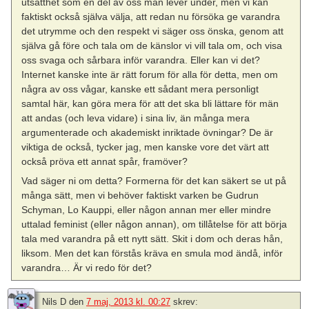
utsatthet som en del av oss män lever under, men vi kan
faktiskt också själva välja, att redan nu försöka ge varandra
det utrymme och den respekt vi säger oss önska, genom att
själva gå före och tala om de känslor vi vill tala om, och visa
oss svaga och sårbara inför varandra. Eller kan vi det?
Internet kanske inte är rätt forum för alla för detta, men om
några av oss vågar, kanske ett sådant mera personligt
samtal här, kan göra mera för att det ska bli lättare för män
att andas (och leva vidare) i sina liv, än många mera
argumenterade och akademiskt inriktade övningar? De är
viktiga de också, tycker jag, men kanske vore det värt att
också pröva ett annat spår, framöver?
Vad säger ni om detta? Formerna för det kan säkert se ut på
många sätt, men vi behöver faktiskt varken be Gudrun
Schyman, Lo Kauppi, eller någon annan mer eller mindre
uttalad feminist (eller någon annan), om tillåtelse för att börja
tala med varandra på ett nytt sätt. Skit i dom och deras hån,
liksom. Men det kan förstås kräva en smula mod ändå, inför
varandra… Är vi redo för det?
Nils D
den
7 maj, 2013 kl. 00:27
skrev: