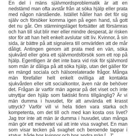
En del i mäns självmordsproblematik är att en
nedstämd man ofta avstår från at söka hjälp eller prata
med någon närstående. Istället håller han det för sig
själv och försöker komma igen på egen hand, så gott
det nu går. Om stämningsläget fortsätter att försämras
och han till slut blir mer eller mindre desperat, är risken
stor för att han helt enkelt avslutar sitt liv. Kvinnor, å sin
sida, är bättre på att signalera till omvärlden att de mår
dåligt. Antingen genom att prata med en vän, söka
sjukvård eller göra ett självmordsförsök som ett rop på
hjälp. Egentligen är det inte bara vid risk för självmord
som män är dåliga på att söka hjälp, utan det gäller för
en mängd sociala och hälsorelaterade frågor. Många
män förefaller helt enkelt ovilliga att kontakta
sjukvården eller sitt socialkontor, även när de behöver
det. Frågan är varför män agerar på det viset och inte
utnyttjar den hjälp som faktiskt finns tillgänglig? Är vi
män dumma i huvudet, för att använda ett krasst
uttryck? Varför vill vi hela tiden vara starka och
kompetenta, om det till och med kan kosta oss livet?
Jag tror inte att män är dumma i huvudet, utan många
män gör ett medvetet val att inte visa svaghet. En man
som visar tecken på svaghet och beroende tappar i
status, både hos kvinnor och hos andra män […]”