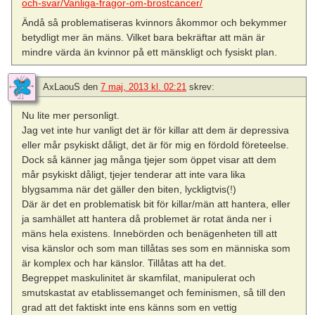
och-svar/Vanliga-fragor-om-brostcancer/
Ändå så problematiseras kvinnors åkommor och bekymmer
betydligt mer än mäns. Vilket bara bekräftar att män är
mindre värda än kvinnor på ett mänskligt och fysiskt plan.
AxLaouS
den
7 maj, 2013 kl. 02:21
skrev:
Nu lite mer personligt.
Jag vet inte hur vanligt det är för killar att dem är depressiva
eller mår psykiskt dåligt, det är för mig en fördold företeelse.
Dock så känner jag många tjejer som öppet visar att dem
mår psykiskt dåligt, tjejer tenderar att inte vara lika
blygsamma när det gäller den biten, lyckligtvis(!)
Där är det en problematisk bit för killar/män att hantera, eller
ja samhället att hantera då problemet är rotat ända ner i
mäns hela existens. Innebörden och benägenheten till att
visa känslor och som man tillåtas ses som en människa som
är komplex och har känslor. Tillåtas att ha det.
Begreppet maskulinitet är skamfilat, manipulerat och
smutskastat av etablissemanget och feminismen, så till den
grad att det faktiskt inte ens känns som en vettig