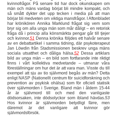
kvinnofrågor. På senare tid har dock okunskapen om
män och mäns vardag börjat bli mindre kompakt, och
så smått dykter det upp tecken i media på att man
börjar bli medveten om viktiga mansfrågor. I Aftonbladet
har krönikören Annika Marklund frågat sig vem som
bryr sig om alla unga män som mår dåligt – en retorisk
fråga då i princip alla könsmärkta pengar går till tjejer
och kvinnor.
51
Denna krönika följdes ett halvår senare
av en debattartikel i samma tidning, där psykoterapeut
Jan Löwdin från Stadsmissionen beskrev unga mäns
sociala utsatthet och dåliga hälsa.
52
Dessa artiklars
bild av unga män – en bild som fortfarande inte riktigt
finns i vårt kollektiva medvetande – utmanar våra
föreställningar om hur det är att vara man. Visste du till
exempel att sju av tio självmord begås av män? Detta
enligt NASP (Nationellt centrum för suicidforskning och
prevention av psykisk ohälsa) som för oficiell statisik
över självmorden i Sverige. Bland män i åldern 15-44
år är självmord till och med den vanligaste
dödsorsaken, inte dödsolyckor som ibland hävdas.
53
Hos kvinnor är självmorden betydligt färre, men
däremot är det vanligare att kvinnor gör
självmordsförsök.