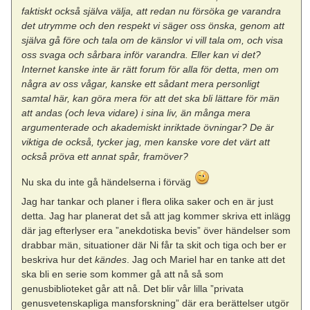
faktiskt också själva välja, att redan nu försöka ge varandra
det utrymme och den respekt vi säger oss önska, genom att
själva gå före och tala om de känslor vi vill tala om, och visa
oss svaga och sårbara inför varandra. Eller kan vi det?
Internet kanske inte är rätt forum för alla för detta, men om
några av oss vågar, kanske ett sådant mera personligt
samtal här, kan göra mera för att det ska bli lättare för män
att andas (och leva vidare) i sina liv, än många mera
argumenterade och akademiskt inriktade övningar? De är
viktiga de också, tycker jag, men kanske vore det värt att
också pröva ett annat spår, framöver?
Nu ska du inte gå händelserna i förväg
Jag har tankar och planer i flera olika saker och en är just
detta. Jag har planerat det så att jag kommer skriva ett inlägg
där jag efterlyser era ”anekdotiska bevis” över händelser som
drabbar män, situationer där Ni får ta skit och tiga och ber er
beskriva hur det
kändes
. Jag och Mariel har en tanke att det
ska bli en serie som kommer gå att nå så som
genusbiblioteket går att nå. Det blir vår lilla ”privata
genusvetenskapliga mansforskning” där era berättelser utgör