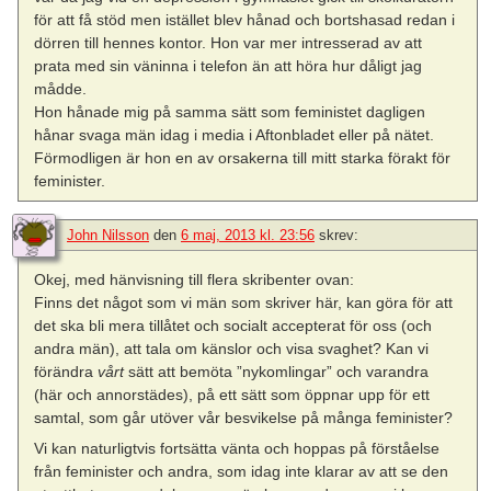
för att få stöd men istället blev hånad och bortshasad redan i
dörren till hennes kontor. Hon var mer intresserad av att
prata med sin väninna i telefon än att höra hur dåligt jag
mådde.
Hon hånade mig på samma sätt som feministet dagligen
hånar svaga män idag i media i Aftonbladet eller på nätet.
Förmodligen är hon en av orsakerna till mitt starka förakt för
feminister.
John Nilsson
den
6 maj, 2013 kl. 23:56
skrev:
Okej, med hänvisning till flera skribenter ovan:
Finns det något som vi män som skriver här, kan göra för att
det ska bli mera tillåtet och socialt accepterat för oss (och
andra män), att tala om känslor och visa svaghet? Kan vi
förändra
vårt
sätt att bemöta ”nykomlingar” och varandra
(här och annorstädes), på ett sätt som öppnar upp för ett
samtal, som går utöver vår besvikelse på många feminister?
Vi kan naturligtvis fortsätta vänta och hoppas på förståelse
från feminister och andra, som idag inte klarar av att se den