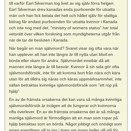
till varför Earl Silverman tog livet av sig själv förra helgen.
Earl Silverman drev kanadas enda jourboende för utsatta
män och han fick betala det helt och hållet själv för statliga
bidrag får endast jourboenden för utsatta kvinnor i Kanada
och inte nog med det, ”ministry of womens status” har total
vetorätt över vilken forskning som myndigheterna utgår från
när de tar de besluten i Kanada.
När begår en man självmord? Svaret visar sig ofta vara när
han upplever att han inte längre är till nytta utan blivit en
börda eller skam för andra. Självmordet innebär då att
mannen inte längre är till besvär. Kvinnor å sin sida gör ofta
självmordsförsök, inte för att komma bort från nära och kära
utan för att tilldra sig näras och käras uppmärksammhet, inte
sällan betraktas kvinnliga självmordsförsök som ”ett rop på
hjälp”
En av de främsta orsakerna det kan vara så många kvinnliga
självmordsförsök är troligen att de fungerar och kvinnorna
ofta överlever. En av de främsta orsakerna det är så många
manliga självmord är förmodligen att en man som ropar på
hjälp betraktas som en börda. Något jobbigt och onödigt som
ingen egentligen vill ta tag i även om ingen heller vill stå för