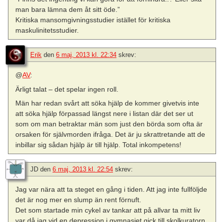
man bara lämna dem åt sitt öde.”
Kritiska mansomgivningsstudier istället för kritiska
maskulinitetsstudier.
Erik
den
6 maj, 2013 kl. 22:34
skrev:
@
AV
:
Ärligt talat – det spelar ingen roll.
Män har redan svårt att söka hjälp de kommer givetvis inte
att söka hjälp förpassad längst nere i listan där det ser ut
som om man betraktar män som just den börda som ofta är
orsaken för självmorden ifråga. Det är ju skrattretande att de
inbillar sig sådan hjälp är till hjälp. Total inkompetens!
JD
den
6 maj, 2013 kl. 22:54
skrev:
Jag var nära att ta steget en gång i tiden. Att jag inte fullföljde
det är nog mer en slump än rent förnuft.
Det som startade min cykel av tankar att på allvar ta mitt liv
var då jag vid en depression i gymnasiet gick till skolkuratorn