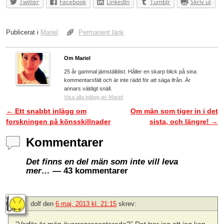
Twitter
Facebook
LinkedIn
Tumblr
Skriv ut
Publicerat i
Mariel
Permanent länk
Om Mariel
25 år gammal jämställdist. Håller en skarp blick på sina
kommentarsfält och är inte rädd för att säga ifrån. Är
annars väldigt snäll.
Visa alla inlägg av Mariel
←
Ett snabbt inlägg om
Om män som tiger in i det
Inläggsnavigering
forskningen på könsskillnader
sista, och längre!
→
Kommentarer
Det finns en del män som inte vill leva
mer…
— 43 kommentarer
dolf
den
6 maj, 2013 kl. 21:15
skrev: