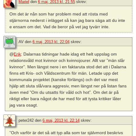
Mariel
den
6 maj, 2013 kl. 21:55
skrev:
Om det är nån som har problem med att rösta med
stjärnorna nederst i inlägget så kan jag bara säga att du inte
e ensam om det. Vad de beror på vet jag tyvärr inte.
AV
den
6 maj, 2013 kl. 22:04
skrev:
@
Erik
: Dalarnas tidningar hade idag ett helt uppslag om
relationsvåld mot kvinnor och kvinnojourer. Allt var ”män slår
kvinnor”. Men längst nere i en faktaruta stod det att i Dalarna
finns ett Kris- och Våldscentrum för män. Letade upp det
kommunala projektet (kanske förlängs) och det var mest
hjälp att sluta slå/vara aggresiv, men längst ner på listan fans
även med ”Om du utsatts för våld och hot”. Om det är på
riktigt eller bara något de har med för att tysta kritiker låter
jag vara osagt.
peter242
den
6 maj, 2013 kl. 22:14
skrev:
”Och varför är det så att typ alla som tar självmord beskrivs