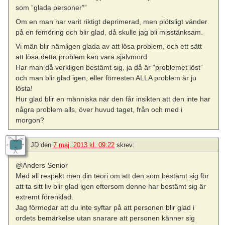
som ”glada personer””
Om en man har varit riktigt deprimerad, men plötsligt vänder
på en femöring och blir glad, då skulle jag bli misstänksam.
Vi män blir nämligen glada av att lösa problem, och ett sätt
att lösa detta problem kan vara självmord.
Har man då verkligen bestämt sig, ja då är ”problemet löst”
och man blir glad igen, eller förresten ALLA problem är ju
lösta!
Hur glad blir en människa när den får insikten att den inte har
några problem alls, över huvud taget, från och med i
morgon?
JD
den
7 maj, 2013 kl. 09:22
skrev:
@Anders Senior
Med all respekt men din teori om att den som bestämt sig för
att ta sitt liv blir glad igen eftersom denne har bestämt sig är
extremt förenklad.
Jag förmodar att du inte syftar på att personen blir glad i
ordets bemärkelse utan snarare att personen känner sig