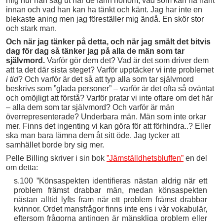
mig hur han såg ut när de fann honom, vad som kan ha hänt
innan och vad han kan ha tänkt och känt. Jag har inte en
blekaste aning men jag föreställer mig ändå. En skör stor
och stark man.
Och när jag tänker på detta, och när jag smält det bitvis
dag för dag så tänker jag på alla de män som tar
självmord.
Varför gör dem det? Vad är det som driver dem
att ta det där sista steget? Varför upptäcker vi inte problemet
i tid
? Och varför är det så att typ alla som tar självmord
beskrivs som ”glada personer” – varför är det ofta så oväntat
och omöjligt att förstå? Varför pratar vi inte oftare om det här
– alla dem som tar självmord? Och varför är män
överrepresenterade? Underbara män. Män som inte orkar
mer. Finns det ingenting vi kan göra för att förhindra..? Eller
ska man bara lämna dem åt sitt öde. Jag tycker att
samhället borde bry sig mer.
Pelle Billing skriver i sin bok
”Jämställdhetsbluffen”
en del
om detta:
s.100 ”Könsaspekten identifieras nästan aldrig när ett
problem främst drabbar män, medan könsaspekten
nästan alltid lyfts fram när ett problem främst drabbar
kvinnor. Ordet mansfrågor finns inte ens i vår vokabulär,
eftersom frågorna antingen är mänskliga problem eller