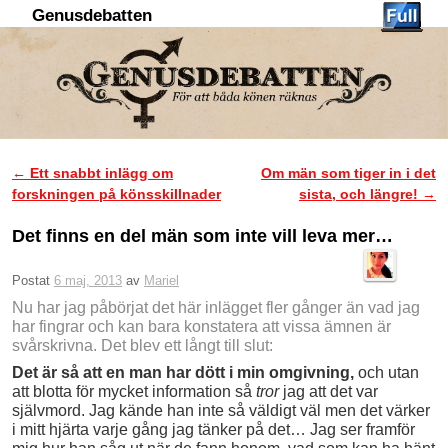
Genusdebatten
Hoppa till huvudinnehåll
Hoppa till sekundärt innehåll
←
Ett snabbt inlägg om
Om män som tiger in i det
Inläggsnavigering
forskningen på könsskillnader
sista, och längre!
→
Det finns en del män som inte vill leva mer…
Postat
6 maj, 2013
av
Mariel
Nu har jag påbörjat det här inlägget fler gånger än vad jag
har fingrar och kan bara konstatera att vissa ämnen är
svårskrivna. Det blev ett långt till slut:
Det är så att en man har dött i min omgivning,
och utan
att blotta för mycket information så
tror
jag att det var
självmord. Jag kände han inte så väldigt väl men det värker
i mitt hjärta varje gång jag tänker på det… Jag ser framför