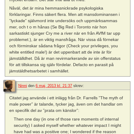
Nåväl, det är mina hemmasnickrade psykologiska
förklaringar. Finns säkert flera. Men att mansdominansen i
”lyckade” självmord inte undersöks och uppmärksammas
mer, och t o m hånas (Se Big Red i Toronto när hon
sarkastiskt sjunger Cry me a river när en från AVfM tar upp
problemet.), är en viktig mansfråga. När vissa då förnekar
och förminskar sådana frågor (Check your privileges, you
white entitled male!) är det uppenbart att de inte är för
jämställdhet. Då är man revirmarkerande av sin offerstatus
för att tillskansa sig själv fördelar. Defacto en parasit på
jämstäldhetsarbetet i samhället.
Ninni
den
6 maj, 2013 kl. 21:37
skrev:
Citatet jag använde i ett inlägg från Dr. Farrells ”The myth of
male power” är talande, tycker jag, även om det handlar om
en specifik del av ”prata om känslor”:
Then one day (in one of those rare moments of internal
security) I asked myself whether whatever impact I might
have had was a positive one; I wondered if the reason