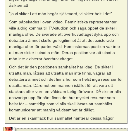
åsikten att
”jo vi skiter i att män begår självmord, vi skiter helt i det”
Som påpekades i ovan video. Feministiska representanter
ville aldrig komma till TV-studion och säga öppet de skiter i
manliga offer. De svarade att överhuvudtaget dyka upp och
debattera ämnet skulle ge legitimitet åt att det existerade
manliga offer för partnervåld. Feminsternas position var inte
att man skiter i utsatta män. Deras position var att utsatta
män inte existerar överhuvudtaget.
Och det är den positionen samhället har idag. De skiter i
utsatta män, låtsas att utsatta män inte finns, vägrar att
debattera ämnet och det finns hur som helst inga resurser för
utsatta män. Däremot om mannen istället för att vara ett
stackars offer vore en våldsam farlig förövare- DÅ skiner alla
ansvariga upp för sånt finns det hur mycket resurser som
helst för – samtidigt som vi alla skall låtsas att samhället
kommunicerar att manlig våldsamhet är dåligt.
Det är en skamfläck hur samhället hanterar dessa frågor.