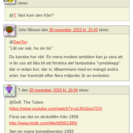
skrev:
@
T
: Vart kom den från?
John Nilsson
den
28 november, 2015 kl. 15:43
skrev:
@
DanTor
:
”Låt var sak, ha sin tid.”
Du kanske har rätt. En mera modest ambition kan ju vara att
vi lär oss att låta bli att förstöra det fantastiska ”rymdskepp”
där vi redan bor, där vi, tillsammans med en mängd andra
arter, har framträtt efter flera miljarder år av evolution.
T
den
28 november, 2015 kl. 16:04
skrev:
@Dolf, The Tubes
https://www.youtube.com/watch?v=uL6h2pss7CQ
Först var det en skräckfilm från 1958
http://www.imdb.com/title/tt0051380/
Sen en nyare komediversion 1993