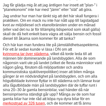
Jag får glädja mig åt att jag äntligen har insett att ”plan-” i
”planekonomi” inte har med ”jämn” eller ”slät” att göra.
Jag undrar hur man har tänkt sig att det här skall fungera i
praktiken. Om en mack nu inte har nått upp till lagstadgad
kvot av miljödiesel och etanolbränslen under en månad
(eller vad det nu är för tillämplig tidsperiod som skall gälla)
skall de då helt enkelt bara vägra att sälja bensin och fossil
diesel till åkarna som kommer för att tanka?
Och här kan man fundera lite på jämställdhetsaspekterna.
För ett år sedan kunde vi läsa i DN om att
kvinnorna tar över städerna
, vilket då torde leda till att
männen blir dominerande på landsbygden. Alla de som
någonsin varit ute på landet (vilket de flesta människor varit
någon gång, förutom då miljöpartister och andra
kommunistiska sjuklöverpolitiker) inser att bilen många
gånger är en nödvändighet på landsbygden, och om alla
högutbildade kvinnor flyttar in till städerna och lämnar kvar
alla lågutbildade män på landsbygden där de tuffar runt i
sina 20–30 år gamla bensinbilar, vad händer då när
bensinpriserna ständigt går upp? Många av de som har
gamla bilar har inte råd att köpa nya dyra bilar för en
mer
kostnad av 326 tusen
, och de kommer att få ännu