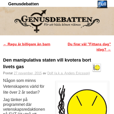
Genusdebatten
Hoppa till huvudinnehåll
Hoppa till sekundärt innehåll
←
Ragu är billigare än barn
Du firar väl ”Fittans dag”
Inläggsnavigering
idag?
→
Den manipulativa staten vill kvotera bort
livets gas
Postat
27 november, 2015
av
Dolf (a.k.a. Anders Ericsson)
Någon som minns
Vetenskapens värld för
lite över 2 år sedan?
Jag tänker på
programmet där
vetenskaps­redaktionen