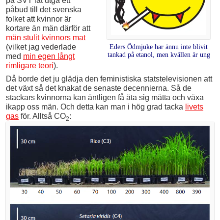
på SVT lät utgå ett
påbud till det svenska
folket att kvinnor är
kortare än män därför att
män stulit kvinnors mat
(vilket jag vederlade
Eders Ödmjuke har ännu inte blivit
tankad på etanol, men kvällen är ung
med
min egen långt
rimligare teori
).
Då borde det ju glädja den feministiska statstelevisionen att
det växt så det knakat de senaste decennierna. Så de
stackars kvinnorna kan äntligen få äta sig mätta och växa
ikapp oss män. Och detta kan man i hög grad tacka
livets
gas
för. Alltså CO
:
2