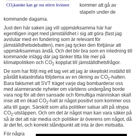
kommer att gå av
CO
kanske kan ge oss större kvinnor
2
stapeln under de
kommande dagarna.
Just den här saken jag vill uppmärksamma här har
egentligen inget med jämställdhet i sig att göra (fast jag
avslutar med en fundering som är relevant för
jämställdhetsdebatten), men jag tycker den förtjänar att
uppmärksammas ändå. Och det blir bra som en inledning till
kommande inlägg där jag tänker titta lite mer på
klimatpolitiken och CO
kopplat till jämställdhetsfrågor.
2
De som har följt mig ett tag vet att jag är skeptiskt inställd till
påstått katastrofala följderna av en ökning av CO
-halten.
2
Bara faktumet att SVT träget varje dag bombarderar oss
med alarmerande nyheter om världens undergång borde
vara nog för att den sansade och förnuftiga människan skall
inse att en ökad CO
-halt är något positivt som kommer oss
2
alla till gagn. Särskilt som alla politiker satsar allt på strypa
CO
-utsläppen. Och om det är något man kan vara säker på
2
så är det att när media och politiker är överens om något, då
är det fel, och korrekt ståndpunkt att inta är den motsatta.
För några