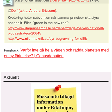
Alice i Underlandet
den
1 december, 2015 kl. 13:41
skrev:
@
Dolf (a.k.a. Anders Ericsson)
:
Kvotering heter subvention när samma principer ska styra
nationellt. Eller, ”green is the new red”:
http://www.dagenssamhalle.se/debatt/dags-foer-en-nationell-
biogasstrategi-20645
http://www.nilehnteknik.se/dyr-begravning-for-e85/
Varför inte gå hela vägen och rädda planeten med
Pingback:
en ny förintelse? | Genusdebatten
Aktuellt