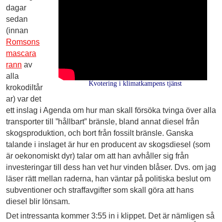
dagar
sedan
(innan
Romsons
mascara
rann
av
alla
Kvotering i klimatkampens tjänst
krokodiltår
ar) var det
ett inslag i Agenda om hur man skall försöka tvinga över alla
transporter till ”hållbart” bränsle, bland annat diesel från
skogsproduktion, och bort från fossilt bränsle. Ganska
talande i inslaget är hur en producent av skogsdiesel (som
är oekonomiskt dyr) talar om att han avhåller sig från
investeringar till dess han vet hur vinden blåser. Dvs. om jag
läser rätt mellan raderna, han väntar på politiska beslut om
subventioner och straffavgifter som skall göra att hans
diesel blir lönsam.
Det intressanta kommer 3:55 in i klippet. Det är nämligen så