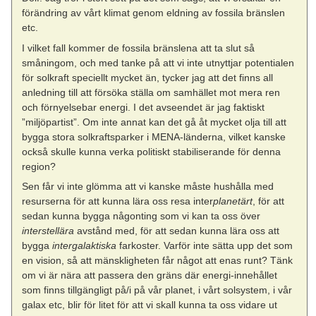
förändring av vårt klimat genom eldning av fossila bränslen
etc.
I vilket fall kommer de fossila bränslena att ta slut så
småningom, och med tanke på att vi inte utnyttjar potentialen
för solkraft speciellt mycket än, tycker jag att det finns all
anledning till att försöka ställa om samhället mot mera ren
och förnyelsebar energi. I det avseendet är jag faktiskt
”miljöpartist”. Om inte annat kan det gå åt mycket olja till att
bygga stora solkraftsparker i MENA-länderna, vilket kanske
också skulle kunna verka politiskt stabiliserande för denna
region?
Sen får vi inte glömma att vi kanske måste hushålla med
resurserna för att kunna lära oss resa inter
planetärt
, för att
sedan kunna bygga någonting som vi kan ta oss över
interstellära
avstånd med, för att sedan kunna lära oss att
bygga
intergalaktiska
farkoster. Varför inte sätta upp det som
en vision, så att mänskligheten får något att enas runt? Tänk
om vi är nära att passera den gräns där energi-innehållet
som finns tillgängligt på/i på vår planet, i vårt solsystem, i vår
galax etc, blir för litet för att vi skall kunna ta oss vidare ut