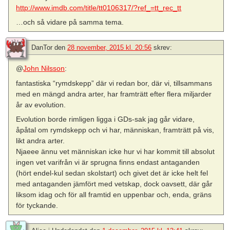
http://www.imdb.com/title/tt0106317/?ref_=tt_rec_tt
…och så vidare på samma tema.
DanTor
den
28 november, 2015 kl. 20:56
skrev:
@
John Nilsson
:
fantastiska “rymdskepp” där vi redan bor, där vi, tillsammans
med en mängd andra arter, har framträtt efter flera miljarder
år av evolution.
Evolution borde rimligen ligga i GDs-sak jag går vidare,
åpåtal om rymdskepp och vi har, människan, framträtt på vis,
likt andra arter.
Njaeee ännu vet människan icke hur vi har kommit till absolut
ingen vet varifrån vi är sprugna finns endast antaganden
(hört endel-kul sedan skolstart) och givet det är icke helt fel
med antaganden jämfört med vetskap, dock oavsett, där går
liksom idag och för all framtid en uppenbar och, enda, gräns
för tyckande.