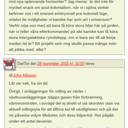
mot nya spännande horisonter? Jag menar: är det inte för
mycket snack om post-kolonialism, när vi i själva verket
befinner oss i ett snarast embryonalt pre-kolonialt läge,
relativt de möjligheter vi kanske har som art i universum?
Varför nöja oss med att bara få köra stora bilar här på jorden,
när vi (eller våra efterkommande) på sikt kanske kan få köra
stora intergalaktiska rymdskepp, om vi bara ser till att börja
medan tid är? Ett projekt som nog skulle passa många män
att jobba med, eller?
DanTor
den
28 november, 2015 kl. 10:02
skrev:
@
John Nilsson
:
Låt var sak, ha sin tid.
Övrigt; I anläggningar för odling av växter i
växthusanläggningar släpps gasen från förbränning,
värmecentralen, i avvägd del ej direkt ut via skorsten utan via
aktuell odlingsyta för att tillföra kol till växtligheten och på det
vis påverka volym tillväxten och dess tidperiod. Har pågått
under ett antal decenier.