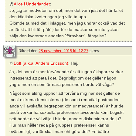
@
Alice i Underlandet
:
Jo, jag är medveten om det, men det var i just det här fallet
den idiotiska kvoteringen jag ville ta upp.
Glömde ta med det i inlägget, men jag undrar också vad det
är tänkt att bli för påföljder för de mackar som inte lyckas
sälja den kvoterade andelen ”förnybart”, fängelse?
Rikard
den
28 november, 2015 kl. 12:27
skrev:
@
Dolf (a.k.a. Anders Ericsson)
: Hej.
Ja, det som är mer förvånande är att ingen åklagare verkar
intresserad att peta i det. Begripligt om det gäller någon
yngre men en som är nära pensionen borde väl våga?
Något som aldrig upphör att förvåna mig när det gäller de
mest extrema feministerna (de som i renodlat postmoden
anda vill avskaffa begreppet kön ur medvetandet) är hur de
ändå verkar ha sexuella preferenser avseende kön. Logiskt
sett borde de väl välja i blindo, annars diskriminerar de ju?
Hur man håller reda på gruppers preferenser känns
oväsentligt; varför skall man öht göra det? En bättre