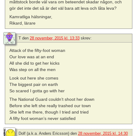
måttstock borde väl vara om beteendet skadar någon, och
gör det inte det så är det väl bara att leva och låta leva?
Kamratliga hälsningar,
Rikard, lärare
T
den
28 november, 2015 kl. 13:33
skrev:
Attack of the fifty-foot woman
Our love was at an end
All she did to get her kicks
Was step on all the men
Look out here she comes
The biggest pair on earth
So scared I gotta go with her
The National Guard couldn’t shoot her down
Before she left she really trashed our town
She left me there, though I tried and tried
A fifty foot woman’s never satisfied
Dolf (a.k.a. Anders Ericsson)
den
28 november, 2015 kl. 14:30