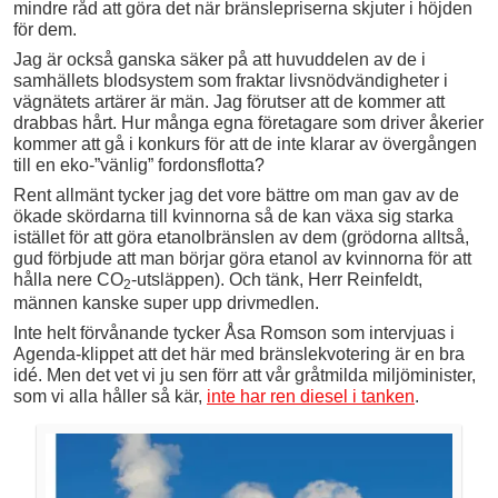
mindre råd att göra det när bränslepriserna skjuter i höjden
för dem.
Jag är också ganska säker på att huvuddelen av de i
samhällets blodsystem som fraktar livs­nödvändigheter i
vägnätets artärer är män. Jag förutser att de kommer att
drabbas hårt. Hur många egna företagare som driver åkerier
kommer att gå i konkurs för att de inte klarar av övergången
till en eko-”vänlig” fordonsflotta?
Rent allmänt tycker jag det vore bättre om man gav av de
ökade skördarna till kvinnorna så de kan växa sig starka
istället för att göra etanolbränslen av dem (grödorna alltså,
gud förbjude att man börjar göra etanol av kvinnorna för att
hålla nere CO
-utsläppen). Och tänk, Herr Reinfeldt,
2
männen kanske super upp drivmedlen.
Inte helt förvånande tycker Åsa Romson som intervjuas i
Agenda-klippet att det här med bränslekvotering är en bra
idé. Men det vet vi ju sen förr att vår gråtmilda miljöminister,
som vi alla håller så kär,
inte har ren diesel i tanken
.