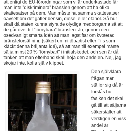
att enligt de EU-förordningar som vi är underkastade får
man inte ”diskriminera” bränslen genom att ha olika
skattesatser på dem. Man måste ha samma skattesatser
oavsett om det gäller bensin, diesel eller etanol. Så hur
skall då staten kunna styra de olydiga medborgarna så att
de går över till ”förnybara” bränslen. Jo, genom den
osedvanligt smarta idén att man lagstiftar om kvoterad
bränsleförsäljning (säkert en miljöpartist eller Fi:s som
kläckt denna briljanta idé), så att man till exempel måste
sälja minst 20 % ”förnybart” i initialskedet, och sen är då
tanken att man efterhand skall höja den andelen. Nej, jag
skojar inte, kolla själv klippet.
Den självklara
frågan man
ställer sig då är
förstås hur
fasiken det skall
gå till att säljarna
säkerställer att
verkligen en viss
andel är