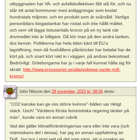
utbyggnaden har VA- och avfallskollektiven fått stå för, och nu
står ett antal kommuner med anläggningar som kostat
hundratals miljoner, och en produkt som är svårsåld. Vanliga
personbilars biogastankar har rostat och inte hållit måttet,
och vem vill lägga tiotusentals kronor på en ny tank när
drivmedlet inte är billigare. Då kör man på den andra tanken,
dvs bensin. Politikerna har hela tiden känt till EU:s
lagstiftning, men då hushållens plånböcker har betalat har de
kört på, och snart kört rakt in i väggen, på andras bekostnad.
Bedrövligt. Göteborgarna har ju i varje fall kunnat hålla sig för
skratt:
http://www.processnet.se/alla/gobigas-varde-noll-
kronor/
John Nilsson
den
28 november, 2015 kl. 08:56
skrev:
”CO2 kanske kan ge oss större kvinnor”-bilden var riktigt
otäck. Usch! ”Världens första feministiska regering tänker på
män”, kunde vara en annan rubrik.
Vad det gäller klimatförändringarnas vara eller inte vara (och
människans del i dessa), har jag en annan uppfattning än
Dolf. Jag tror i stort sett på det som sägs, att vi orsakar en