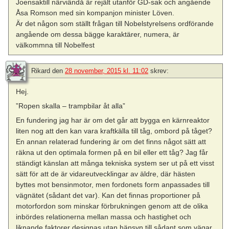
Joensaktill närviändå är rejält utanför GD-sak och angående
Åsa Romson med sin kompanjon minister Löven.
Är det någon som ställt frågan till Nobelstyrelsens ordförande
angående om dessa bägge karaktärer, numera, är
välkommna till Nobelfest
Rikard
den
28 november, 2015 kl. 11:02
skrev:
Hej.
”Ropen skalla – trampbilar åt alla”
En fundering jag har är om det går att bygga en kärnreaktor
liten nog att den kan vara kraftkälla till tåg, ombord på tåget?
En annan relaterad fundering är om det finns något sätt att
räkna ut den optimala formen på en bil eller ett tåg? Jag får
ständigt känslan att många tekniska system ser ut på ett visst
sätt för att de är vidareutvecklingar av äldre, där hästen
byttes mot bensinmotor, men fordonets form anpassades till
vägnätet (sådant det var). Kan det finnas proportioner på
motorfordon som minskar förbrukningen genom att de olika
inbördes relationerna mellan massa och hastighet och
liknande faktorer designas utan hänsyn till sådant som vägar