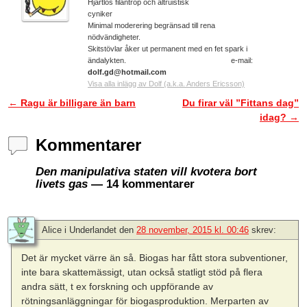
Hjärtlös filantrop och altruistisk
cyniker
Minimal moderering begränsad till rena
nödvändigheter.
Skitstövlar åker ut permanent med en fet spark i
ändalykten. e-mail:
dolf.gd@hotmail.com
Visa alla inlägg av Dolf (a.k.a. Anders Ericsson)
←
Ragu är billigare än barn
Du firar väl ”Fittans dag”
Inläggsnavigering
idag?
→
Kommentarer
Den manipulativa staten vill kvotera bort
livets gas
— 14 kommentarer
Alice i Underlandet
den
28 november, 2015 kl. 00:46
skrev:
Det är mycket värre än så. Biogas har fått stora subventioner,
inte bara skattemässigt, utan också statligt stöd på flera
andra sätt, t ex forskning och uppförande av
rötningsanläggningar för biogasproduktion. Merparten av