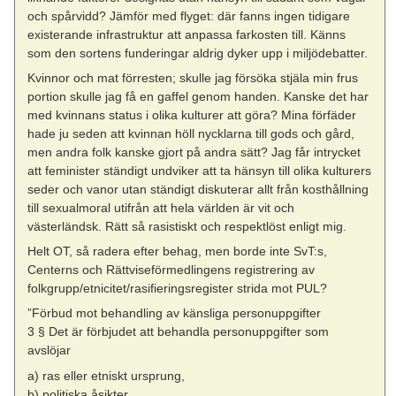
och spårvidd? Jämför med flyget: där fanns ingen tidigare
existerande infrastruktur att anpassa farkosten till. Känns
som den sortens funderingar aldrig dyker upp i miljödebatter.
Kvinnor och mat förresten; skulle jag försöka stjäla min frus
portion skulle jag få en gaffel genom handen. Kanske det har
med kvinnans status i olika kulturer att göra? Mina förfäder
hade ju seden att kvinnan höll nycklarna till gods och gård,
men andra folk kanske gjort på andra sätt? Jag får intrycket
att feminister ständigt undviker att ta hänsyn till olika kulturers
seder och vanor utan ständigt diskuterar allt från kosthållning
till sexualmoral utifrån att hela världen är vit och
västerländsk. Rätt så rasistiskt och respektlöst enligt mig.
Helt OT, så radera efter behag, men borde inte SvT:s,
Centerns och Rättviseförmedlingens registrering av
folkgrupp/etnicitet/rasifieringsregister strida mot PUL?
”Förbud mot behandling av känsliga personuppgifter
3 § Det är förbjudet att behandla personuppgifter som
avslöjar
a) ras eller etniskt ursprung,
b) politiska åsikter,