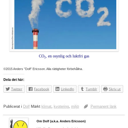
CO
, en osynlig och luktfri gas
2
©2015 Anders ”Dolf” Ericsson. Alla rättigheter förbehållna.
Dela det här:
Twitter
Facebook
LinkedIn
Tumblr
Skriv ut
Publicerat i
Dolf
Märkt
klimat
,
kvotering
,
miljö
Permanent länk
Om Dolf (a.k.a. Anders Ericsson)