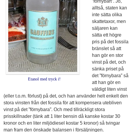
”förnybart”. Jo,
alltså, staten kan
inte sätta olika
skattetaxor, men
säljaren kan
sätta ett högre
pris på det fossila
bränslet så att
han gör en stor
vinst på det, och
sänka priset på
det ”förnybara” så
Etanol med tryck i!
att han gör en
väldigt liten vinst
(eller t.o.m. förlust) på det, och han använder helt enkelt den
stora vinsten från det fossila för att kompensera utebliven
vinst på det ”förnybara”. Och med tillräckligt stora
prisskillnader (tänk att 1 liter bensin då kanske kostar 30
kronor och en liter miljödiesel kostar 5 kronor) så tvingar
man fram den önskade balansen i försäljningen.