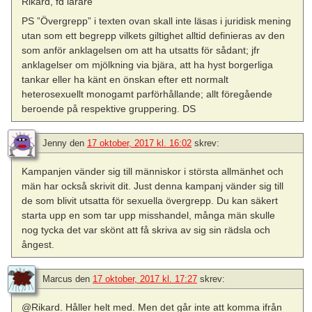
Rikard, fd lärare
PS ”Övergrepp” i texten ovan skall inte läsas i juridisk mening
utan som ett begrepp vilkets giltighet alltid definieras av den
som anför anklagelsen om att ha utsatts för sådant; jfr
anklagelser om mjölkning via bjära, att ha hyst borgerliga
tankar eller ha känt en önskan efter ett normalt
heterosexuellt monogamt parförhållande; allt föregående
beroende på respektive gruppering. DS
Jenny
den
17 oktober, 2017 kl. 16:02
skrev:
Kampanjen vänder sig till människor i största allmänhet och
män har också skrivit dit. Just denna kampanj vänder sig till
de som blivit utsatta för sexuella övergrepp. Du kan säkert
starta upp en som tar upp misshandel, många män skulle
nog tycka det var skönt att få skriva av sig sin rädsla och
ångest.
Marcus
den
17 oktober, 2017 kl. 17:27
skrev:
@Rikard. Håller helt med. Men det går inte att komma ifrån