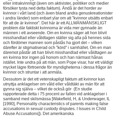
eller intrakvinnligt (även om aktivister, politiker och medier
försöker tysta ned detta faktum). Ändå är det horder av
kvinnor i vårt land (och även bland andra genuskreationister
i andra länder) som enbart ylar om att ”kvinnor utsätts enbart
för att de är kvinnor”. Det här är ett ALLMÄNMÄNSKLIGT
problem där faktiskt kvinnorna är vida mer gynnade än
männen i ett avseende. Om en kvinna säger att hon blivit
misshandlad eller våldtagen ställer sig alla på hennes sida
och fördömer mannen som påstås ha gjort det – vilken
därefter är stigmatiserad och ”körd” i samhället. Om en man
däremot påstår att han blivit misshandlad eller våldtagen av
en kvinna tror ingen på honom och han närmast hånas
istället. Inte undra på att män, som Pope visar, har ett väldigt
mycket lägre förtroende för myndigheterna i dessa frågor än
kvinnor och struntar i att anmäla.
Dessutom är det ett vetenskapligt faktum att kvinnor kan
utnyttja anklagelser om våld eller våldtäkt av män för att
gynna sig själva – vilket de också gör (En studie
rapporterade detta i 75 procent av fallen vid anklagelser i
samband med skilsmässa [Wakefield, H, & Underwager, IL
[1990], Personality characteristics of parents making false
accusations in sexual custody disputes. I Issues in Child
Abuse Accusations]). Det amerikanska