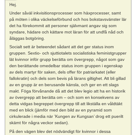
Hej.
Under såväl inkvisitionsprocesser som häxprocesser, samt
på möten i olika väckelseförbund och hos bokstavsvänster lär
det ha förekommit att personer självmant angav sig som
syndare, hädare och kättare mot läran för att undfå nåd och
åläggas botgöring.
Socialt sett är beteendet sådant att det ger status inom
gruppen. Sextio- och sjuttiotalets socialistiska feministgrupper
lät kvinnor inför grupp berätta om övergrepp, något som gav
den berättande omedelbar status inom gruppen i egenskap
av dels martyr för saken, dels offer för patriarkatet (eller
fallokratin) och dels som bevis på lärans giltighet. Att bli gillad
av en grupp är en berusande känsla, och ger en ett slags
makt. Föga förvånande då att det blev legio att ha en historik
av övergrepp att berätta om – och som en konsekvens av
detta vidgas begreppet övergrepp till att likställa en våldtäkt
med en blick (jämför med den bild av en pyramid som
cirkulerade i media när ’Kungen av Kungsan’ drog ett puerilt
skämt för några veckor sedan).
På den vägen blev det nödvändigt för kvinnor i dessa