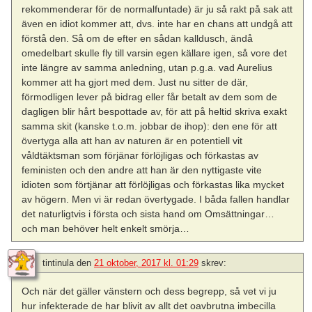
rekommenderar för de normalfuntade) är ju så rakt på sak att
även en idiot kommer att, dvs. inte har en chans att undgå att
förstå den. Så om de efter en sådan kalldusch, ändå
omedelbart skulle fly till varsin egen källare igen, så vore det
inte längre av samma anledning, utan p.g.a. vad Aurelius
kommer att ha gjort med dem. Just nu sitter de där,
förmodligen lever på bidrag eller får betalt av dem som de
dagligen blir hårt bespottade av, för att på heltid skriva exakt
samma skit (kanske t.o.m. jobbar de ihop): den ene för att
övertyga alla att han av naturen är en potentiell vit
våldtäktsman som förjänar förlöjligas och förkastas av
feministen och den andre att han är den nyttigaste vite
idioten som förtjänar att förlöjligas och förkastas lika mycket
av högern. Men vi är redan övertygade. I båda fallen handlar
det naturligtvis i första och sista hand om Omsättningar…
och man behöver helt enkelt smörja…
tintinula
den
21 oktober, 2017 kl. 01:29
skrev:
Och när det gäller vänstern och dess begrepp, så vet vi ju
hur infekterade de har blivit av allt det oavbrutna imbecilla