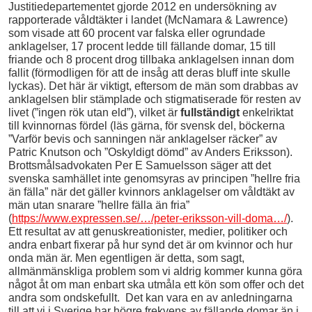
Justitiedepartementet gjorde 2012 en undersökning av
rapporterade våldtäkter i landet (McNamara & Lawrence)
som visade att 60 procent var falska eller ogrundade
anklagelser, 17 procent ledde till fällande domar, 15 till
friande och 8 procent drog tillbaka anklagelsen innan dom
fallit (förmodligen för att de insåg att deras bluff inte skulle
lyckas). Det här är viktigt, eftersom de män som drabbas av
anklagelsen blir stämplade och stigmatiserade för resten av
livet (”ingen rök utan eld”), vilket är
fullständigt
enkelriktat
till kvinnornas fördel (läs gärna, för svensk del, böckerna
”Varför bevis och sanningen när anklagelser räcker” av
Patric Knutson och ”Oskyldigt dömd” av Anders Eriksson).
Brottsmålsadvokaten Per E Samuelsson säger att det
svenska samhället inte genomsyras av principen ”hellre fria
än fälla” när det gäller kvinnors anklagelser om våldtäkt av
män utan snarare ”hellre fälla än fria”
(
https://www.expressen.se/…/peter-eriksson-vill-doma…/
).
Ett resultat av att genuskreationister, medier, politiker och
andra enbart fixerar på hur synd det är om kvinnor och hur
onda män är. Men egentligen är detta, som sagt,
allmänmänskliga problem som vi aldrig kommer kunna göra
något åt om man enbart ska utmåla ett kön som offer och det
andra som ondskefullt. Det kan vara en av anledningarna
till att vi i Sverige har högre frekvens av fällande domar än i