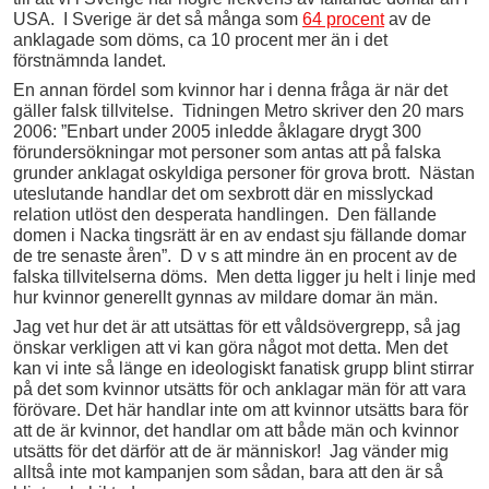
USA. I Sverige är det så många som
64 procent
av de
anklagade som döms, ca 10 procent mer än i det
förstnämnda landet.
En annan fördel som kvinnor har i denna fråga är när det
gäller falsk tillvitelse. Tidningen Metro skriver den 20 mars
2006: ”Enbart under 2005 inledde åklagare drygt 300
förundersökningar mot personer som antas att på falska
grunder anklagat oskyldiga personer för grova brott. Nästan
uteslutande handlar det om sexbrott där en misslyckad
relation utlöst den desperata handlingen. Den fällande
domen i Nacka tingsrätt är en av endast sju fällande domar
de tre senaste åren”. D v s att mindre än en procent av de
falska tillvitelserna döms. Men detta ligger ju helt i linje med
hur kvinnor generellt gynnas av mildare domar än män.
Jag vet hur det är att utsättas för ett våldsövergrepp, så jag
önskar verkligen att vi kan göra något mot detta. Men det
kan vi inte så länge en ideologiskt fanatisk grupp blint stirrar
på det som kvinnor utsätts för och anklagar män för att vara
förövare. Det här handlar inte om att kvinnor utsätts bara för
att de är kvinnor, det handlar om att både män och kvinnor
utsätts för det därför att de är människor! Jag vänder mig
alltså inte mot kampanjen som sådan, bara att den är så