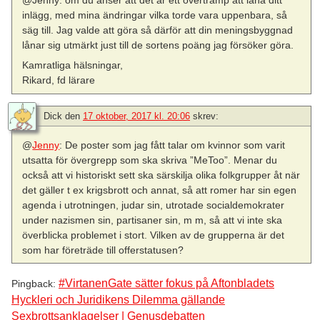
@Jenny: om du anser att det är ett övertramp att låna ditt
inlägg, med mina ändringar vilka torde vara uppenbara, så
säg till. Jag valde att göra så därför att din meningsbyggnad
lånar sig utmärkt just till de sortens poäng jag försöker göra.
Kamratliga hälsningar,
Rikard, fd lärare
Dick
den
17 oktober, 2017 kl. 20:06
skrev:
@
Jenny
: De poster som jag fått talar om kvinnor som varit
utsatta för övergrepp som ska skriva ”MeToo”. Menar du
också att vi historiskt sett ska särskilja olika folkgrupper åt när
det gäller t ex krigsbrott och annat, så att romer har sin egen
agenda i utrotningen, judar sin, utrotade socialdemokrater
under nazismen sin, partisaner sin, m m, så att vi inte ska
överblicka problemet i stort. Vilken av de grupperna är det
som har företräde till offerstatusen?
#VirtanenGate sätter fokus på Aftonbladets
Pingback:
Hyckleri och Juridikens Dilemma gällande
Sexbrottsanklagelser | Genusdebatten