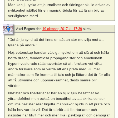
Man kan ju tycka att journalister och tidningar skulle drivas av
nyfikenhet istället för en manisk rädsla för att få sin bild av
verkligheten störd.
Axel Edgren
den
19 oktober, 2017 kl. 17:39
skrev:
”Det är ju synd att det finns en sådan stor motvilja mot att
lyssna på andra.”
Nej, vetenskap handlar väldigt mycket om att slå ut och hålla
borta drägg, tendentiösa propagandister och emotionellt
hyperinvesterade rättshaverister så att forskare vet vilka
andra forskare som är värda att ens prata med. Ju mer
människor som får komma till tals och ju lättare det är för alla
att få utrymme och uppmärksamhet, desto sämre blir
världen.
Nazister och libertarianer har en sjuk sjuk besatthet av
yttrandefrihet men också en besatthet av att skrika censur
om inte nazister eller bigotta människor bjuds in att prata och
hålla hov var de vill. Det är därför att libertarianer och
nazister har blivit mer och mer lika i psykografi och demografi