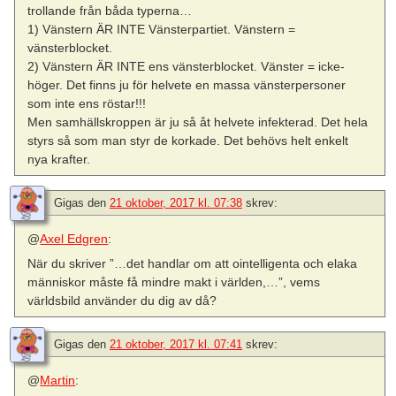
trollande från båda typerna…
1) Vänstern ÄR INTE Vänsterpartiet. Vänstern =
vänsterblocket.
2) Vänstern ÄR INTE ens vänsterblocket. Vänster = icke-
höger. Det finns ju för helvete en massa vänsterpersoner
som inte ens röstar!!!
Men samhällskroppen är ju så åt helvete infekterad. Det hela
styrs så som man styr de korkade. Det behövs helt enkelt
nya krafter.
Gigas
den
21 oktober, 2017 kl. 07:38
skrev:
@
Axel Edgren
:
När du skriver ”…det handlar om att ointelligenta och elaka
människor måste få mindre makt i världen,…”, vems
världsbild använder du dig av då?
Gigas
den
21 oktober, 2017 kl. 07:41
skrev:
@
Martin
: