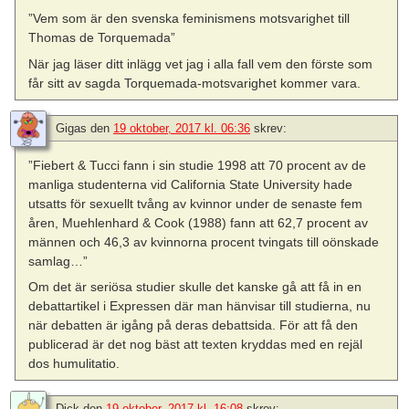
”Vem som är den svenska feminismens motsvarighet till
Thomas de Torquemada”
När jag läser ditt inlägg vet jag i alla fall vem den förste som
får sitt av sagda Torquemada-motsvarighet kommer vara.
Gigas
den
19 oktober, 2017 kl. 06:36
skrev:
”Fiebert & Tucci fann i sin studie 1998 att 70 procent av de
manliga studenterna vid California State University hade
utsatts för sexuellt tvång av kvinnor under de senaste fem
åren, Muehlenhard & Cook (1988) fann att 62,7 procent av
männen och 46,3 av kvinnorna procent tvingats till oönskade
samlag…”
Om det är seriösa studier skulle det kanske gå att få in en
debattartikel i Expressen där man hänvisar till studierna, nu
när debatten är igång på deras debattsida. För att få den
publicerad är det nog bäst att texten kryddas med en rejäl
dos humulitatio.
Dick
den
19 oktober, 2017 kl. 16:08
skrev: