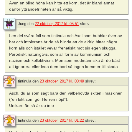
Även en blind höna kan hitta ett korn, det är bland annat
därför yttrandefriheten är så viktig.
Jung
den
22 oktober, 2017 kl. 05:51
skrev:
I en del svåra fall som tintinula och Axel som bubblar över av
hat och intolerans är de så blinda att de aldrig hittar några
korn alls och istället vevar frenetiskt mot sin egen skugga.
Parodiskt naturligtvis, som all form av kommunism och
nazism och kollektivism. Men som medmänniska är de bäst
att ignorera eller leda dem bort så ingen kommer till skada.
tintinula
den
23 oktober, 2017 kl. 00:49
skrev:
Äsch, du är som sagt bara den välbehövda skiten i maskinen
(”en lukt som gör Herren nöjd”).
Unikare än så är du inte.
tintinula
den
23 oktober, 2017 kl. 01:22
skrev: