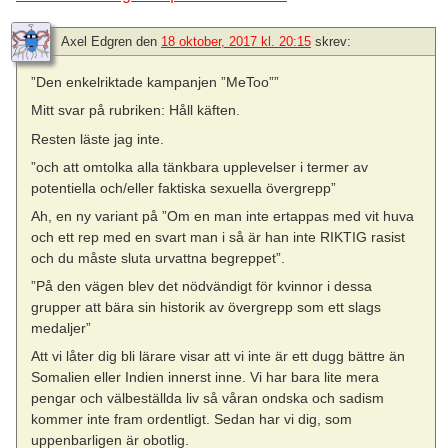
Axel Edgren
den
18 oktober, 2017 kl. 20:15
skrev:
”Den enkelriktade kampanjen ”MeToo””
Mitt svar på rubriken: Håll käften.
Resten läste jag inte.
”och att omtolka alla tänkbara upplevelser i termer av
potentiella och/eller faktiska sexuella övergrepp”
Ah, en ny variant på ”Om en man inte ertappas med vit huva
och ett rep med en svart man i så är han inte RIKTIG rasist
och du måste sluta urvattna begreppet”.
”På den vägen blev det nödvändigt för kvinnor i dessa
grupper att bära sin historik av övergrepp som ett slags
medaljer”
Att vi låter dig bli lärare visar att vi inte är ett dugg bättre än
Somalien eller Indien innerst inne. Vi har bara lite mera
pengar och välbeställda liv så våran ondska och sadism
kommer inte fram ordentligt. Sedan har vi dig, som
uppenbarligen är obotlig.