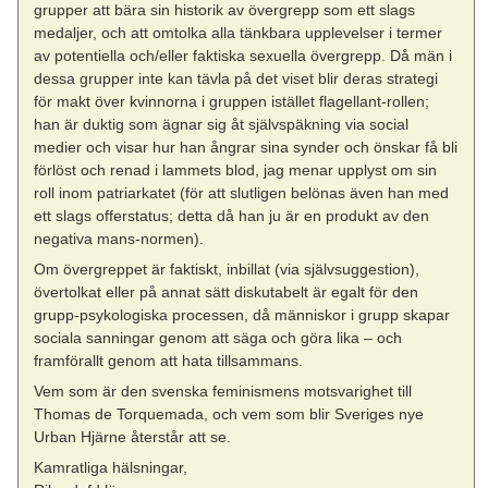
grupper att bära sin historik av övergrepp som ett slags
medaljer, och att omtolka alla tänkbara upplevelser i termer
av potentiella och/eller faktiska sexuella övergrepp. Då män i
dessa grupper inte kan tävla på det viset blir deras strategi
för makt över kvinnorna i gruppen istället flagellant-rollen;
han är duktig som ägnar sig åt självspäkning via social
medier och visar hur han ångrar sina synder och önskar få bli
förlöst och renad i lammets blod, jag menar upplyst om sin
roll inom patriarkatet (för att slutligen belönas även han med
ett slags offerstatus; detta då han ju är en produkt av den
negativa mans-normen).
Om övergreppet är faktiskt, inbillat (via självsuggestion),
övertolkat eller på annat sätt diskutabelt är egalt för den
grupp-psykologiska processen, då människor i grupp skapar
sociala sanningar genom att säga och göra lika – och
framförallt genom att hata tillsammans.
Vem som är den svenska feminismens motsvarighet till
Thomas de Torquemada, och vem som blir Sveriges nye
Urban Hjärne återstår att se.
Kamratliga hälsningar,