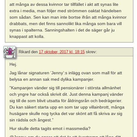
att många av dessa kvinnor tar tillfället i akt att synas lite
extra i media, man följer med strömmen oaktat händelsen
som sådan. Sen kan man inte bortse ifrån att många kvinnor
drabbats, men det finns sannolikt lika många som bara vill
synas i spalterna. Sanningshalten i det de säger går ju
knappast att kolla.
Rikard
den
17 oktober, 2017 kl. 18:15
skrev:
Hej.
Jag lånar signaturen ’Jenny’:s inlägg ovan som mall för att
belysa en annan sak med dylika kampanjer.
”Kampanjen vänder sig till pensionärer i största allmänhet
och yngre har också skrivit dit. Just denna kampanj vänder
sig till de som blivit utsatta för åldringsrån och bedrägerier.
Du kan säkert starta upp en som tar upp villainbrott, många
husägare skulle nog tycka det var skönt att få skriva av sig
sin rädsla och ångest.”
Hur skulle detta tagits emot i massmedia?