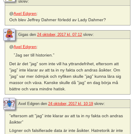
skrev:
@
Axel Edgren
:
Och blev Jeffrey Dahmer förledd av Lady Dahmer?
Gigas
den
24 oktober, 2017 kl. 07:12
skrev:
@
Axel Edgren
:
”Jag ser till historien.”
Det är det ”jag” som inte vill ha yttrandefrihet, eftersom att
”jag” inte klarar av att ta in ny fakta och andras åsikter. Om
”jag” var mer ödmjuk och nyfiken skulle ”jag” kunna lära sig
massor och växa. Kanske skulle då ”jag” en dag börja må
bättre och vara mindre hatisk.
Axel Edgren
den
24 oktober, 2017 kl. 10:19
skrev:
”eftersom att ”jag” inte klarar av att ta in ny fakta och andras
åsikter”
Lögner och falsifierade data är inte åsikter. Hatretorik är inte