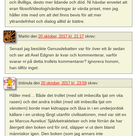
och illvilliga, desto mer lidande och död. Ni hävdar envetet att
eran filosofi/ideologi/värderingar är värda priset, men jag
håller inte med om att det finns bevis för att mer
yttrandefrihet och dialog alltid är bättre.
Martin
den
20 oktober, 2017 kl. 21:17
skrev:
Senast jag besökte Genusdebatten var för över ett år sedan
och ser att Axel Edgren är kvar och kommenterar, varför
svarar ni på detta trollets kommentarer? ignorera honom,
han tillför inget.
tintinula
den
20 oktober, 2017 kl. 23:59
skrev:
Håller med… Både det trollet (med sitt imbecilla tjat om vita
rasen) och det andra trollet (med sitt imbecilla tjat om
vänstern) borde man kidnappa och låsa in i en underjordisk
källare i en urskog långt utanför civilisationen, med var sitt ex
av Marcus Aurelius’ Självbetraktelser och inte förrän de har
återgett den boken ord för ord, släpper vi ut dem bland
människor igen. Den boken (som jag annars inte