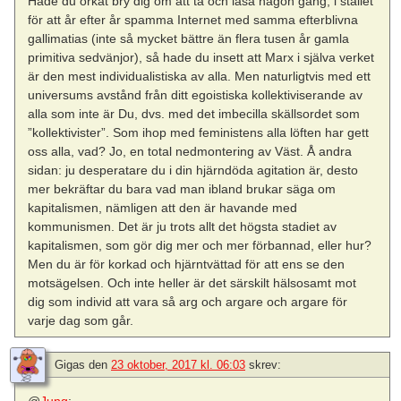
Hade du orkat bry dig om att ta och läsa någon gång, i stället
för att år efter år spamma Internet med samma efterblivna
gallimatias (inte så mycket bättre än flera tusen år gamla
primitiva sedvänjor), så hade du insett att Marx i själva verket
är den mest individualistiska av alla. Men naturligtvis med ett
universums avstånd från ditt egoistiska kollektiviserande av
alla som inte är Du, dvs. med det imbecilla skällsordet som
”kollektivister”. Som ihop med feministens alla löften har gett
oss alla, vad? Jo, en total nedmontering av Väst. Å andra
sidan: ju desperatare du i din hjärndöda agitation är, desto
mer bekräftar du bara vad man ibland brukar säga om
kapitalismen, nämligen att den är havande med
kommunismen. Det är ju trots allt det högsta stadiet av
kapitalismen, som gör dig mer och mer förbannad, eller hur?
Men du är för korkad och hjärntvättad för att ens se den
motsägelsen. Och inte heller är det särskilt hälsosamt mot
dig som individ att vara så arg och argare och argare för
varje dag som går.
Gigas
den
23 oktober, 2017 kl. 06:03
skrev:
@
Jung
: