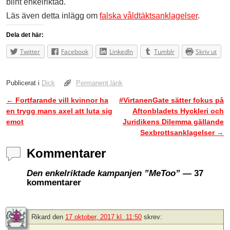
blint enkelriktad.
Läs även detta inlägg om
falska våldtäktsanklagelser
.
Dela det här:
Twitter
Facebook
LinkedIn
Tumblr
Skriv ut
Publicerat i
Dick
Permanent länk
←
Fortfarande vill kvinnor ha
#VirtanenGate sätter fokus på
Inläggsnavigering
en trygg mans axel att luta sig
Aftonbladets Hyckleri och
emot
Juridikens Dilemma gällande
Sexbrottsanklagelser
→
Kommentarer
Den enkelriktade kampanjen ”MeToo”
— 37
kommentarer
Rikard
den
17 oktober, 2017 kl. 11:50
skrev: