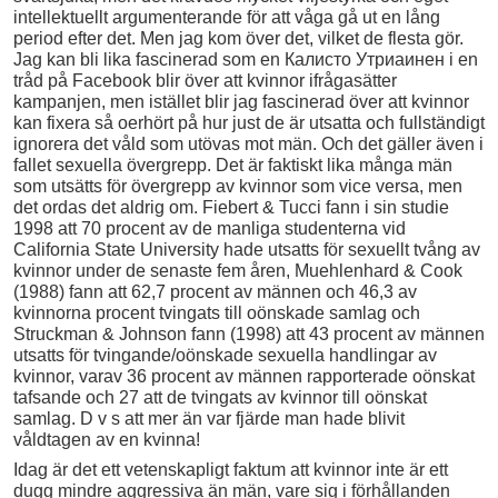
intellektuellt argumenterande för att våga gå ut en lång
period efter det. Men jag kom över det, vilket de flesta gör.
Jag kan bli lika fascinerad som en Калисто Утриаинен i en
tråd på Facebook blir över att kvinnor ifrågasätter
kampanjen, men istället blir jag fascinerad över att kvinnor
kan fixera så oerhört på hur just de är utsatta och fullständigt
ignorera det våld som utövas mot män. Och det gäller även i
fallet sexuella övergrepp. Det är faktiskt lika många män
som utsätts för övergrepp av kvinnor som vice versa, men
det ordas det aldrig om. Fiebert & Tucci fann i sin studie
1998 att 70 procent av de manliga studenterna vid
California State University hade utsatts för sexuellt tvång av
kvinnor under de senaste fem åren, Muehlenhard & Cook
(1988) fann att 62,7 procent av männen och 46,3 av
kvinnorna procent tvingats till oönskade samlag och
Struckman & Johnson fann (1998) att 43 procent av männen
utsatts för tvingande/oönskade sexuella handlingar av
kvinnor, varav 36 procent av männen rapporterade oönskat
tafsande och 27 att de tvingats av kvinnor till oönskat
samlag. D v s att mer än var fjärde man hade blivit
våldtagen av en kvinna!
Idag är det ett vetenskapligt faktum att kvinnor inte är ett
dugg mindre aggressiva än män, vare sig i förhållanden