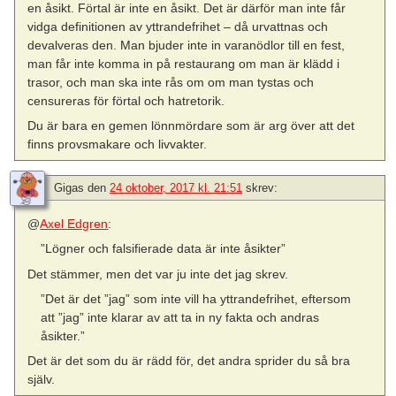
en åsikt. Förtal är inte en åsikt. Det är därför man inte får
vidga definitionen av yttrandefrihet – då urvattnas och
devalveras den. Man bjuder inte in varanödlor till en fest,
man får inte komma in på restaurang om man är klädd i
trasor, och man ska inte rås om om man tystas och
censureras för förtal och hatretorik.
Du är bara en gemen lönnmördare som är arg över att det
finns provsmakare och livvakter.
Gigas
den
24 oktober, 2017 kl. 21:51
skrev:
@
Axel Edgren
:
”Lögner och falsifierade data är inte åsikter”
Det stämmer, men det var ju inte det jag skrev.
”Det är det ”jag” som inte vill ha yttrandefrihet, eftersom
att ”jag” inte klarar av att ta in ny fakta och andras
åsikter.”
Det är det som du är rädd för, det andra sprider du så bra
själv.