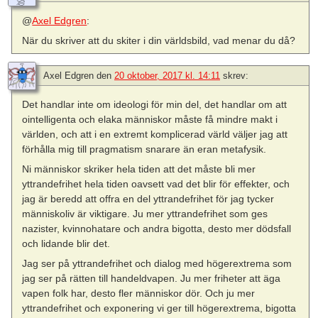
@
Axel Edgren
:
När du skriver att du skiter i din världsbild, vad menar du då?
Axel Edgren
den
20 oktober, 2017 kl. 14:11
skrev:
Det handlar inte om ideologi för min del, det handlar om att
ointelligenta och elaka människor måste få mindre makt i
världen, och att i en extremt komplicerad värld väljer jag att
förhålla mig till pragmatism snarare än eran metafysik.
Ni människor skriker hela tiden att det måste bli mer
yttrandefrihet hela tiden oavsett vad det blir för effekter, och
jag är beredd att offra en del yttrandefrihet för jag tycker
människoliv är viktigare. Ju mer yttrandefrihet som ges
nazister, kvinnohatare och andra bigotta, desto mer dödsfall
och lidande blir det.
Jag ser på yttrandefrihet och dialog med högerextrema som
jag ser på rätten till handeldvapen. Ju mer friheter att äga
vapen folk har, desto fler människor dör. Och ju mer
yttrandefrihet och exponering vi ger till högerextrema, bigotta