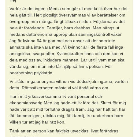
Varför är det ingen i Media som går ut med kritik över hur det
hela gått till. Helt plötsligt översvämmas vi av berättelser om
övergrepp mm många långt tillbaka i tiden. Följderna av det
hela är förödande. Familjer, barn drabbas. Män hängs ut
medans detta enorma upprop utan sanningskontroll växer.
Jag är kvinna 64 år gammal och anser att det som inte
anmälts ska inte vara med. Vi kvinnor är i de flesta fall inga
aningslösa, svaga offer. Kvinnokraften finns och den kan vi
dela med oss av, inkludera männen. Lär ut till vem man ska
vända sig, om man inte får hjälp så finns polisen. För
bearbetning psykiatrin.
Vi tillåter inga anonyma vittnen vid dödsskjutningarna, varför i
detta. Rättssäkerheten måste vi väl ändå värna om.
Har i mitt yrkesverksamma liv varit personal och
ekonomiansvarig Men jag hade ett liv före det. Slutet för mig
hade varit att mitt förflutna dragits fram. Jag har haft tur, har
fått komma igen, utbilda mig, fått familj, tre underbara barn.
Vilken tur att jag har rätt kön.
Tänk att en person kan faktiskt utvecklas, livet förändras