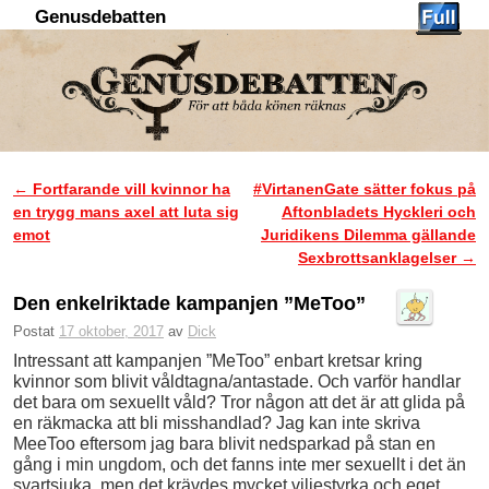
Genusdebatten
Hoppa till huvudinnehåll
Hoppa till sekundärt innehåll
←
Fortfarande vill kvinnor ha
#VirtanenGate sätter fokus på
Inläggsnavigering
en trygg mans axel att luta sig
Aftonbladets Hyckleri och
emot
Juridikens Dilemma gällande
Sexbrottsanklagelser
→
Den enkelriktade kampanjen ”MeToo”
Postat
17 oktober, 2017
av
Dick
Intressant att kampanjen ”MeToo” enbart kretsar kring
kvinnor som blivit våldtagna/antastade. Och varför handlar
det bara om sexuellt våld? Tror någon att det är att glida på
en räkmacka att bli misshandlad? Jag kan inte skriva
MeeToo eftersom jag bara blivit nedsparkad på stan en
gång i min ungdom, och det fanns inte mer sexuellt i det än
svartsjuka, men det krävdes mycket viljestyrka och eget