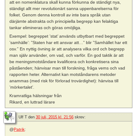
att en nomenklatura skall kunna förkunna de ständigt nya,
ständigt allt mer revolutionärt sanna uppenbarelserna för
folket. Genom denna kontroll av inte bara språk utan
därjämte abstrakta och principiella begrepp kan felaktiga
tankar elimineras och göras omöjliga.
Exempel: begreppet ’stat’ används utbytbart med begreppet
’samhälle’: ”Staten har ett ansvar att…” blir ”Samhället har ett
osv.” En nyttig övning är att analysera vilka ord och begrepp
man själv använder, om vad, och varför. En god taktik är att
be meningsmotståndare kvalificera och konkretisera sina
påståenden; hänvisar man till forskning, fråga vems och vad
rapporten heter. Alternativt kan motståndarens metoder
anammas (med risk för förlorad trovärdighet): hänvisa till
’mörkertalet’.
Kramratliga hälsningar från
Rikard, en luttrad lärare
Ulf T
den
30 juli, 2015 kl. 21:56
skrev:
@
Patrik
: