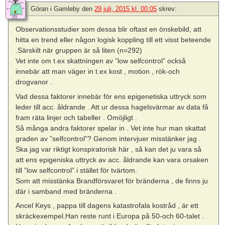
Göran i Gamleby
den
29 juli, 2015 kl. 00:05
skrev:
Observationsstudier som dessa blir oftast en önskebild, att
hitta en trend eller någon logisk koppling till ett visst beteende
.Särskilt när gruppen är så liten (n=292)
Vet inte om t.ex skattningen av ”low selfcontrol” också
innebär att man väger in t.ex kost , motion , rök-och
drogvanor .
Vad dessa faktorer innebär för ens epigenetiska uttryck som
leder till acc. åldrande . Att ur dessa hagelsvärmar av data få
fram räta linjer och tabeller . Omöjligt .
Så många andra faktorer spelar in . Vet inte hur man skattat
graden av ”selfcontrol”? Genom intervjuer misstänker jag .
Ska jag var riktigt konspiratorisk här , så kan det ju vara så
att ens epigeniska uttryck av acc. åldrande kan vara orsaken
till ”low selfcontrol” i stället för tvärtom.
Som att misstänka Brandförsvaret för bränderna , de finns ju
där i samband med bränderna .
Ancel Keys , pappa till dagens katastrofala kostråd , är ett
skräckexempel.Han reste runt i Europa på 50-och 60-talet .