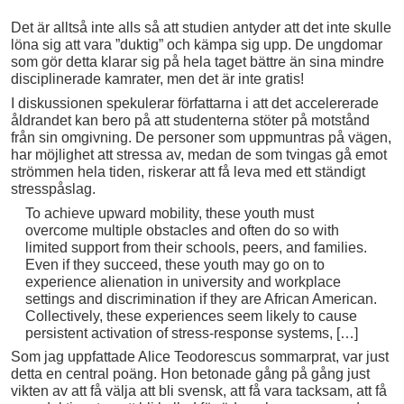
Det är alltså inte alls så att studien antyder att det inte skulle
löna sig att vara ”duktig” och kämpa sig upp. De ungdomar
som gör detta klarar sig på hela taget bättre än sina mindre
disciplinerade kamrater, men det är inte gratis!
I diskussionen spekulerar författarna i att det accelererade
åldrandet kan bero på att studenterna stöter på motstånd
från sin omgivning. De personer som uppmuntras på vägen,
har möjlighet att stressa av, medan de som tvingas gå emot
strömmen hela tiden, riskerar att få leva med ett ständigt
stresspåslag.
To achieve upward mobility, these youth must
overcome multiple obstacles and often do so with
limited support from their schools, peers, and families.
Even if they succeed, these youth may go on to
experience alienation in university and workplace
settings and discrimination if they are African American.
Collectively, these experiences seem likely to cause
persistent activation of stress-response systems, […]
Som jag uppfattade Alice Teodorescus sommarprat, var just
detta en central poäng. Hon betonade gång på gång just
vikten av att få välja att bli svensk, att få vara tacksam, att få