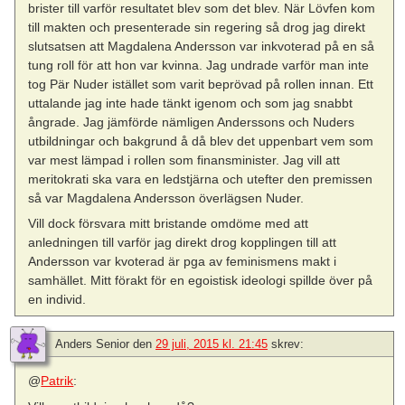
brister till varför resultatet blev som det blev. När Lövfen kom
till makten och presenterade sin regering så drog jag direkt
slutsatsen att Magdalena Andersson var inkvoterad på en så
tung roll för att hon var kvinna. Jag undrade varför man inte
tog Pär Nuder istället som varit beprövad på rollen innan. Ett
uttalande jag inte hade tänkt igenom och som jag snabbt
ångrade. Jag jämförde nämligen Anderssons och Nuders
utbildningar och bakgrund å då blev det uppenbart vem som
var mest lämpad i rollen som finansminister. Jag vill att
meritokrati ska vara en ledstjärna och utefter den premissen
så var Magdalena Andersson överlägsen Nuder.
Vill dock försvara mitt bristande omdöme med att
anledningen till varför jag direkt drog kopplingen till att
Andersson var kvoterad är pga av feminismens makt i
samhället. Mitt förakt för en egoistisk ideologi spillde över på
en individ.
Anders Senior
den
29 juli, 2015 kl. 21:45
skrev:
@
Patrik
: