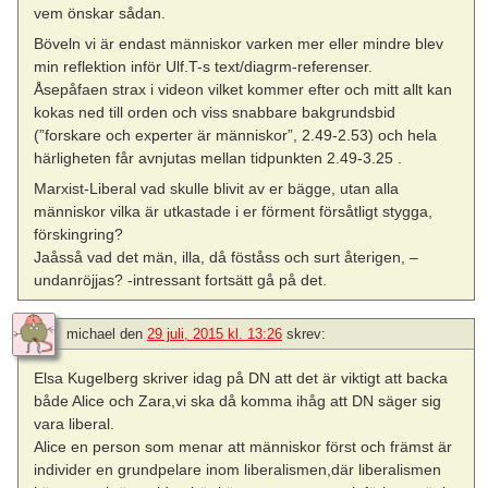
vem önskar sådan.
Böveln vi är endast människor varken mer eller mindre blev
min reflektion inför Ulf.T-s text/diagrm-referenser.
Åsepåfaen strax i videon vilket kommer efter och mitt allt kan
kokas ned till orden och viss snabbare bakgrundsbid
(”forskare och experter är människor”, 2.49-2.53) och hela
härligheten får avnjutas mellan tidpunkten 2.49-3.25 .
Marxist-Liberal vad skulle blivit av er bägge, utan alla
människor vilka är utkastade i er förment försåtligt stygga,
förskingring?
Jaåsså vad det män, illa, då föståss och surt återigen, –
undanröjjas? -intressant fortsätt gå på det.
michael
den
29 juli, 2015 kl. 13:26
skrev:
Elsa Kugelberg skriver idag på DN att det är viktigt att backa
både Alice och Zara,vi ska då komma ihåg att DN säger sig
vara liberal.
Alice en person som menar att människor först och främst är
individer en grundpelare inom liberalismen,där liberalismen