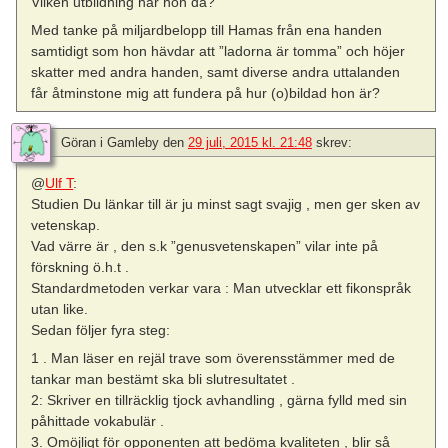
Vilken utbildning har hon då?
Med tanke på miljardbelopp till Hamas från ena handen
samtidigt som hon hävdar att ”ladorna är tomma” och höjer
skatter med andra handen, samt diverse andra uttalanden
får åtminstone mig att fundera på hur (o)bildad hon är?
Göran i Gamleby
den
29 juli, 2015 kl. 21:48
skrev:
@
Ulf T
:
Studien Du länkar till är ju minst sagt svajig , men ger sken av
vetenskap.
Vad värre är , den s.k ”genusvetenskapen” vilar inte på
förskning ö.h.t .
Standardmetoden verkar vara : Man utvecklar ett fikonspråk
utan like.
Sedan följer fyra steg:
1 . Man läser en rejäl trave som överensstämmer med de
tankar man bestämt ska bli slutresultatet .
2: Skriver en tillräcklig tjock avhandling , gärna fylld med sin
påhittade vokabulär .
3. Omöjligt för opponenten att bedöma kvaliteten , blir så