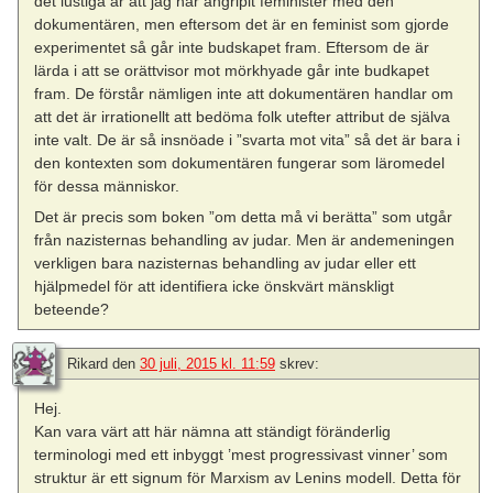
det lustiga är att jag har angripit feminister med den
dokumentären, men eftersom det är en feminist som gjorde
experimentet så går inte budskapet fram. Eftersom de är
lärda i att se orättvisor mot mörkhyade går inte budkapet
fram. De förstår nämligen inte att dokumentären handlar om
att det är irrationellt att bedöma folk utefter attribut de själva
inte valt. De är så insnöade i ”svarta mot vita” så det är bara i
den kontexten som dokumentären fungerar som läromedel
för dessa människor.
Det är precis som boken ”om detta må vi berätta” som utgår
från nazisternas behandling av judar. Men är andemeningen
verkligen bara nazisternas behandling av judar eller ett
hjälpmedel för att identifiera icke önskvärt mänskligt
beteende?
Rikard
den
30 juli, 2015 kl. 11:59
skrev:
Hej.
Kan vara värt att här nämna att ständigt föränderlig
terminologi med ett inbyggt ’mest progressivast vinner’ som
struktur är ett signum för Marxism av Lenins modell. Detta för