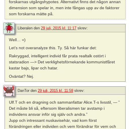
forskarnas utgångshypotes. Alternativt finns det någon annan
dimension som spelar in, men inte fångas upp av de faktorer
som forskarna mätte på.
Liberalen
den
29 juli, 2015 kl. 11:17
skrev:
Well… =)
Let’s not overanalyze this. Ty. Så här funkar det:
Rakryggad, intelligent individ får prata realtalk ostört i
statsradion —> Det verklighetsförnekande kommunistfåret
kastar bajs, lipar och hatar.
Oväntat? Nej.
DanTor
den
29 juli, 2015 kl. 11:59
skrev:
Ulf.T och en dragning och sammanfattar Alice.T-s livsstil, — ”
Det måste bli så, eftersom liberalismen tar avstamp i
individens ansvar inför sig själv och andra.”
Jupp och intressant nuskavisehär, vad kom först
förändringen eller individen och vem förändrar för vem och