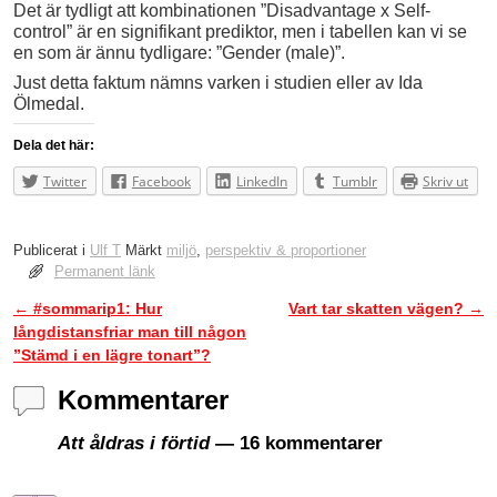
Det är tydligt att kombinationen ”Disadvantage x Self-
control” är en signifikant prediktor, men i tabellen kan vi se
en som är ännu tydligare: ”Gender (male)”.
Just detta faktum nämns varken i studien eller av Ida
Ölmedal.
Dela det här:
Twitter
Facebook
LinkedIn
Tumblr
Skriv ut
Publicerat i
Ulf T
Märkt
miljö
,
perspektiv & proportioner
Permanent länk
←
#sommarip1: Hur
Vart tar skatten vägen?
→
Inläggsnavigering
långdistansfriar man till någon
”Stämd i en lägre tonart”?
Kommentarer
Att åldras i förtid
— 16 kommentarer