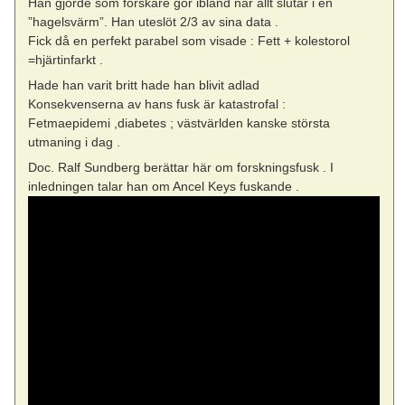
Han gjorde som forskare gör ibland när allt slutar i en
”hagelsvärm”. Han uteslöt 2/3 av sina data .
Fick då en perfekt parabel som visade : Fett + kolestorol
=hjärtinfarkt .
Hade han varit britt hade han blivit adlad
Konsekvenserna av hans fusk är katastrofal :
Fetmaepidemi ,diabetes ; västvärlden kanske största
utmaning i dag .
Doc. Ralf Sundberg berättar här om forskningsfusk . I
inledningen talar han om Ancel Keys fuskande .