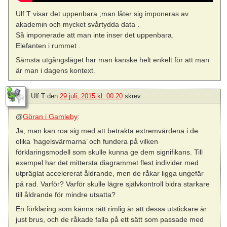
Ulf T visar det uppenbara ;man låter sig imponeras av
akademin och mycket svårtydda data .
Så imponerade att man inte inser det uppenbara.
Elefanten i rummet .
Sämsta utgångsläget har man kanske helt enkelt för att man
är man i dagens kontext.
Ulf T
den
29 juli, 2015 kl. 00:20
skrev:
@
Göran i Gamleby
:
Ja, man kan roa sig med att betrakta extremvärdena i de
olika ’hagelsvärmarna’ och fundera på vilken
förklaringsmodell som skulle kunna ge dem signifikans. Till
exempel har det mittersta diagrammet flest individer med
utpräglat accelererat åldrande, men de råkar ligga ungefär
på rad. Varför? Varför skulle lägre självkontroll bidra starkare
till åldrande för mindre utsatta?
En förklaring som känns rätt rimlig är att dessa utstickare är
just brus, och de råkade falla på ett sätt som passade med