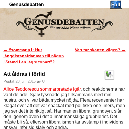
Genusdebatten
Hoppa till huvudinnehåll
Hoppa till sekundärt innehåll
←
#sommarip1: Hur
Vart tar skatten vägen?
→
Inläggsnavigering
långdistansfriar man till någon
”Stämd i en lägre tonart”?
Att åldras i förtid
Postat
28 juli, 2015
av
Ulf T
Alice Teodorescu sommarpratade igår
, och reaktionerna har
varit delade. Själv lyssnade jag tillsammans med min
hustru, och vi var båda mycket nöjda. Flera recensenter har
klagat över att det var späckat med politiska one-liners, men
jag ser det inte riktigt så. Har man en liberal grundsyn, slår
den igenom även i det allmänmänskliga grubbleriet. Det
måste bli så, eftersom liberalismen tar avstamp i individens
ansvar inför sig själv och andra.