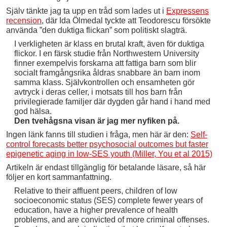
Själv tänkte jag ta upp en tråd som lades ut i
Expressens
recension
, där Ida Ölmedal tyckte att Teodorescu försökte
använda ”den duktiga flickan” som politiskt slagträ.
I verkligheten är klass en brutal kraft, även för duktiga
flickor. I en färsk studie från Northwestern University
finner exempelvis forskarna att fattiga barn som blir
socialt framgångsrika åldras snabbare än barn inom
samma klass. Självkontrollen och ensamheten gör
avtryck i deras celler, i motsats till hos barn från
privilegierade familjer där dygden går hand i hand med
god hälsa.
Den tvehågsna visan är jag mer nyfiken på.
Ingen länk fanns till studien i fråga, men här är den:
Self-
control forecasts better psychosocial outcomes but faster
epigenetic aging in low-SES youth (Miller, You et al 2015)
Artikeln är endast tillgänglig för betalande läsare, så här
följer en kort sammanfattning.
Relative to their affluent peers, children of low
socioeconomic status (SES) complete fewer years of
education, have a higher prevalence of health
problems, and are convicted of more criminal offenses.