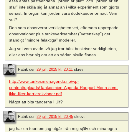
essä antas påståendena ”jorden är platt” och ”jorden är en
sfär” inte skilja sig åt annat än i vilka experiment som gjorts
senast. Imorgon kan jorden vara dodekaederformad. Vem
vet?
Den som observerar verkligheten vet, eftersom upprepade
observationer plus tankeverksamhet (”vetenskap”) get
ständigt ”mindre felaktiga” modeller.
Jag vet vem av de två jag tror bäst beskriver verkligheten,
eller ens bryr sig om att en sådan skulle finnas.
Patrik
den
29 juli, 2015 kl. 20:11
skrev:
http://www.tankesmienagenda.no/wp-
content/uploads/Tankesmien-Agenda-Rapport-Menn-som-
ikke-liker-karrierekvinner.pdf
Något att bita tänderna i Ulf?
Patrik
den
29 juli, 2015 kl. 20:45
skrev:
jag har en teori om jag utgår från mig själv och mina egna