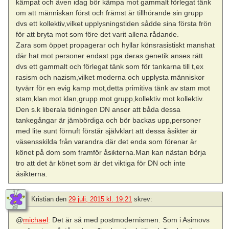
kämpat och även idag bör kämpa mot gammalt förlegat tänk
om att människan först och främst är tillhörande sin grupp
dvs ett kollektiv,vilket upplysningstiden sådde sina första frön
för att bryta mot som före det varit allena rådande.
Zara som öppet propagerar och hyllar könsrasistiskt manshat
där hat mot personer endast pga deras genetik anses rätt
dvs ett gammalt och förlegat tänk som för tankarna till t,ex
rasism och nazism,vilket moderna och upplysta människor
tyvärr för en evig kamp mot,detta primitiva tänk av stam mot
stam,klan mot klan,grupp mot grupp,kollektiv mot kollektiv.
Den s.k liberala tidningen DN anser att båda dessa
tankegångar är jämbördiga och bör backas upp,personer
med lite sunt förnuft förstår självklart att dessa åsikter är
väsensskilda från varandra där det enda som förenar är
könet på dom som framför åsikterna.Man kan nästan börja
tro att det är könet som är det viktiga för DN och inte
åsikterna.
Kristian
den
29 juli, 2015 kl. 19:21
skrev:
@
michael
: Det är så med postmodernismen. Som i Asimovs