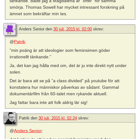
tänkande. Både jag å Magdalena är ”offer” för samma
smörja. Thomas Sowell har mycket intressant forskning på
ämnet som bekräftar min tes.
Anders Senior
den
30 juli, 2015 kl. 02:00
skrev:
@
Patrik
:
”min poäng är att ideologier som feminsimen göder
irrationellt tänkande.”
Ja, det kan jag hålla med om, det är ju inte direkt nytt under
solen.
Det är bara att se på ”a class divided” på youtube för att
konstatera hur människor påverkas av sådant. Gammal
dokumentärfilm från 60-talet men rykande aktuell.
Jag fattar bara inte att folk aldrig lär sig!
Patrik
den
30 juli, 2015 kl. 02:24
skrev:
@
Anders Senior
: