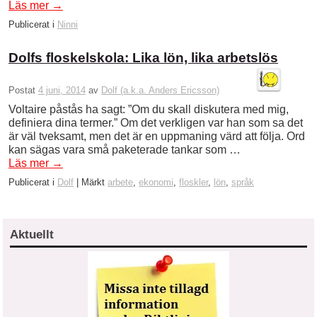
Läs mer
→
Publicerat i
Ninni
Dolfs floskelskola: Lika lön, lika arbetslös
Postat
4 juni, 2014
av
Dolf (a.k.a. Anders Ericsson)
Voltaire påstås ha sagt: ”Om du skall diskutera med mig,
definiera dina termer.” Om det verkligen var han som sa det
är väl tveksamt, men det är en uppmaning värd att följa. Ord
kan sägas vara små paketerade tankar som …
Läs mer
→
Publicerat i
Dolf
|
Märkt
arbete
,
ekonomi
,
floskler
,
lön
,
språk
Aktuellt