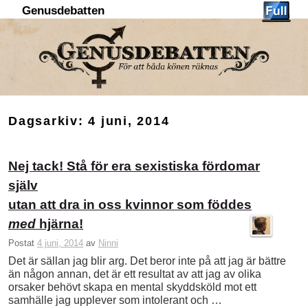
Genusdebatten
Hoppa till huvudinnehåll
Hoppa till sekundärt innehåll
Dagsarkiv:
4 juni, 2014
Nej tack! Stå för era sexistiska fördomar
själv
utan att dra in oss kvinnor som föddes
med
hjärna!
Postat
4 juni, 2014
av
Ninni
Det är sällan jag blir arg. Det beror inte på att jag är bättre
än någon annan, det är ett resultat av att jag av olika
orsaker behövt skapa en mental skyddsköld mot ett
samhälle jag upplever som intolerant och …