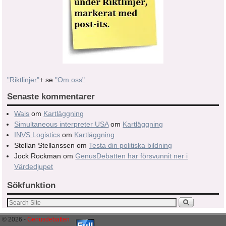
"Riktlinjer"
+ se
"Om oss"
Senaste kommentarer
Wais
om
Kartläggning
Simultaneous interpreter USA
om
Kartläggning
INVS Logistics
om
Kartläggning
Stellan Stellanssen
om
Testa din politiska bildning
Jock Rockman
om
GenusDebatten har försvunnit ner i
Värdedjupet
Sökfunktion
© 2026 -
Genusdebatten