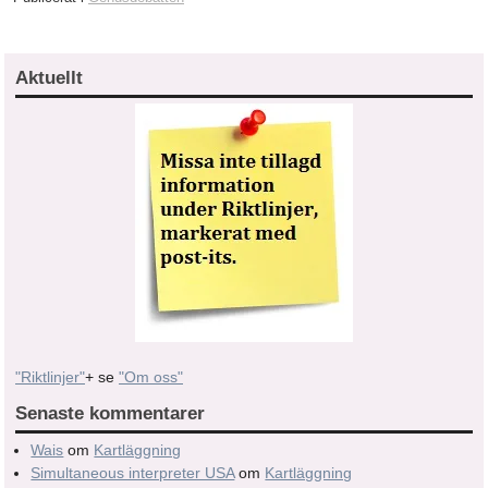
Aktuellt
"Riktlinjer"
+ se
"Om oss"
Senaste kommentarer
Wais
om
Kartläggning
Simultaneous interpreter USA
om
Kartläggning