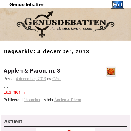
Genusdebatten
Hoppa till huvudinnehåll
Hoppa till sekundärt innehåll
Dagsarkiv:
4 december, 2013
Äpplen & Päron, nr. 3
Postat
4 december, 2013
av
Gäst
…
Läs mer
→
Publicerat i
Jästpaket
|
Märkt
Äpplen & Päron
Aktuellt