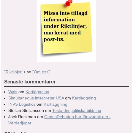
"Riktlinjer"
+ se
"Om oss"
Senaste kommentarer
Wais
om
Kartläggning
Simultaneous interpreter USA
om
Kartläggning
INVS Logistics
om
Kartläggning
Stellan Stellanssen
om
Testa din politiska bildning
Jock Rockman
om
GenusDebatten har försvunnit ner i
Värdedjupet