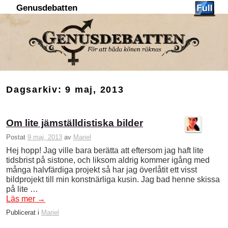
Genusdebatten
Hoppa till huvudinnehåll
Hoppa till sekundärt innehåll
Dagsarkiv:
9 maj, 2013
Om lite jämställdistiska bilder
Postat
9 maj, 2013
av
Mariel
Hej hopp! Jag ville bara berätta att eftersom jag haft lite
tidsbrist på sistone, och liksom aldrig kommer igång med
många halvfärdiga projekt så har jag överlåtit ett visst
bildprojekt till min konstnärliga kusin. Jag bad henne skissa
på lite …
Läs mer
→
Publicerat i
Mariel