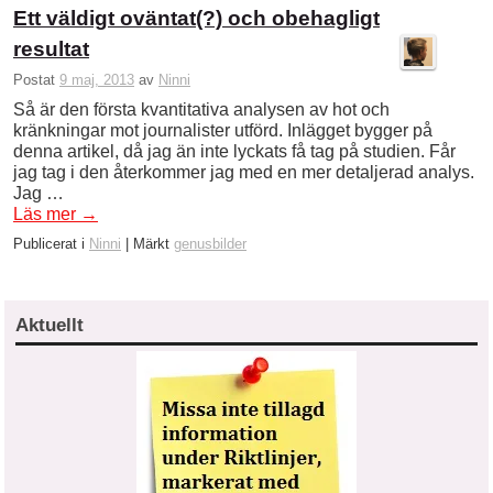
Ett väldigt oväntat(?) och obehagligt
resultat
Postat
9 maj, 2013
av
Ninni
Så är den första kvantitativa analysen av hot och
kränkningar mot journalister utförd. Inlägget bygger på
denna artikel, då jag än inte lyckats få tag på studien. Får
jag tag i den återkommer jag med en mer detaljerad analys.
Jag …
Läs mer
→
Publicerat i
Ninni
|
Märkt
genusbilder
Aktuellt