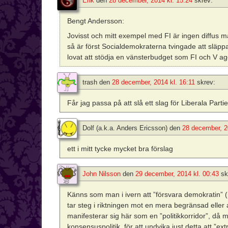
Erik
den
28 december, 2014 kl. 15:24
skrev:
Bengt Andersson:
Jovisst och mitt exempel med FI är ingen diffus 
så är först Socialdemokraterna tvingade att släpp
lovat att stödja en vänsterbudget som FI och V a
trash
den
28 december, 2014 kl. 16:11
skrev:
Får jag passa på att slå ett slag för Liberala Partiet
Dolf (a.k.a. Anders Ericsson)
den
28 december, 2
ett i mitt tycke mycket bra förslag
John Nilsson
den
29 december, 2014 kl. 00:43
sk
Känns som man i ivern att ”försvara demokratin” (
tar steg i riktningen mot en mera begränsad eller
manifesterar sig här som en ”politikkorridor”, då 
konsensuspolitik, för att undvika just detta att 