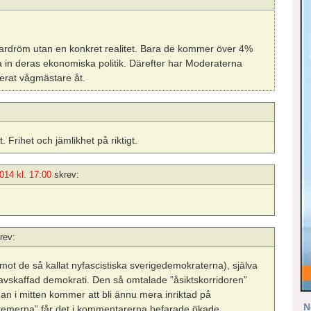
mardröm utan en konkret realitet. Bara de kommer över 4%
a in deras ekonomiska politik. Därefter har Moderaterna
gerat vågmästare åt.
. Frihet och jämlikhet på riktigt.
014 kl. 17:00
skrev:
rev:
mot de så kallat nyfascistiska sverigedemokraterna), själva
 avskaffad demokrati. Den så omtalade ”åsiktskorridoren”
man i mitten kommer att bli ännu mera inriktad på
N
”extremerna” får det i kommentarerna befarade ökade