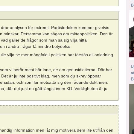
B
 drar analysen för extremt. Partistorleken kommer givetvis
sen minskar. Detsamma kan sägas om mittenpolitiken. Den är
 vad gäller de frågor som man sa sig vilja hitta
en i andra frågor få mindre betydelse.
 vilja se mer mångfald i politiken har förstås all anledning
U
som vi berör mest här inne, de om genusidiotierna. Där har
a
t. Det är ju inte positivt idag, men som du skrev öppnar
B
gersidan, och som lär motsätta sig den rådande doktrinen.
rna, där det just nu gått längst inom KD. Verkligheten är ju
ndig information men låt mig motivera dem lite utifrån den