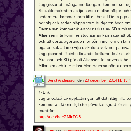
Jag gissar att många medborgare kommer se rege
Socialdemokraternas tjafsande mellan höger och v
sedermera kommer fram till ett beslut.Detta pga at
ner sig och sedan släppa fram budgeten även om
Denna syn kommer även förstärkas av SD.s misstr
Alliansen inte kommer stödja,man kan säga att SD
och att deras agerande mer påminner om en lam ank
pga en sak att inte vilja diskutera volymer på inva
Jag gissar att Reinfeldts ande fortfarande är sta
Åkesson och SD gör att Alliansen fattar verklig
Alliansen och inte minst Moderaterna något enorm
Bengt Andersson
den
28 december, 2014 kl. 13:4
@Erik
Jag är också av uppfattningen att det riktigt lilla 
kommer att få orimligt stor påverkansgrad för sin p
mardröm!
http://t.co/bqeZMirTGB