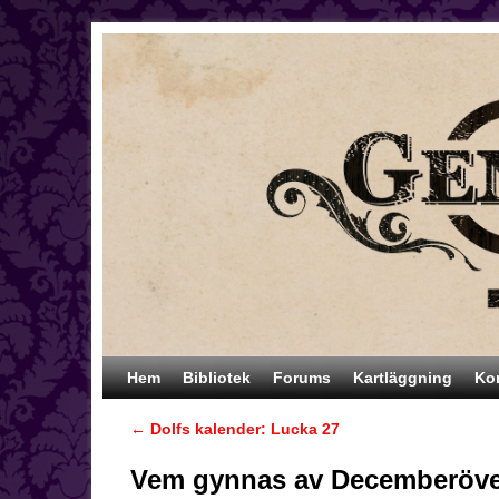
Hoppa till huvudinnehåll
Hoppa till sekundärt innehåll
Hem
Bibliotek
Forums
Kartläggning
Ko
←
Dolfs kalender: Lucka 27
Inläggsnavigering
Vem gynnas av Decemberöv