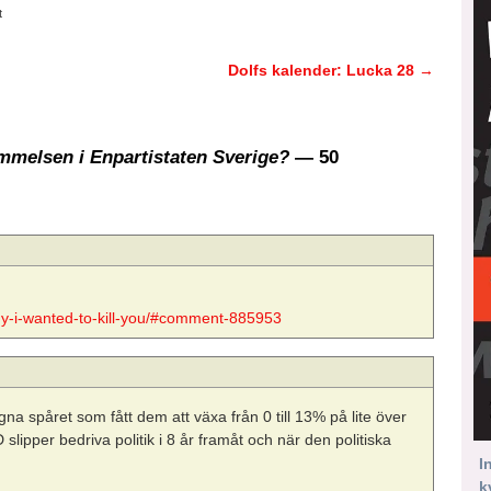
t
Dolfs kalender: Lucka 28
→
elsen i Enpartistaten Sverige?
— 50
hy-i-wanted-to-kill-you/#comment-885953
gna spåret som fått dem att växa från 0 till 13% på lite över
 slipper bedriva politik i 8 år framåt och när den politiska
I
k