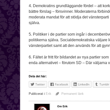
4. Demokratins grundläggande fördel – att kor
bättre förslag – försvinner. Moderaterna förbind
moderata mandat för att stödja det vänsterparti
själva.
5. Politiker i de partier som ingår i decemberö
politikerna själva. Socialdemokratiska väljare lö
vänsterpartiet samt att den används för att gynn
6. Fältet är fritt för bildandet av nya partier 
enda alternativet – förutom SD – Där väljarna vet
Dela det här:
Twitter
Facebook
LinkedIn
Tumblr
Publicerat i
Erik
Permanent länk
Om Erik