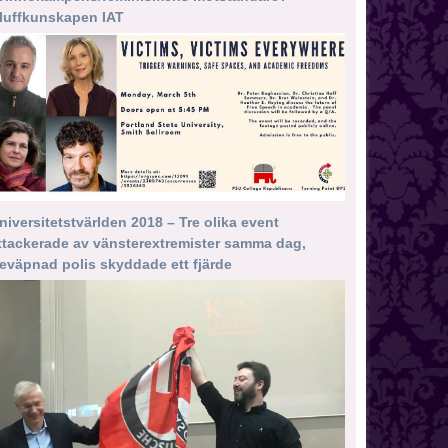
luffkunskapen IAT
niversitetstvärlden 2018 – Tre olika event
ttackerade av vänsterextremister samma dag,
eväpnad polis skyddade ett fjärde