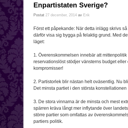
Enpartistaten Sverige?
Postat
27 december, 2014
av
Erik
Först ett påpekande: När detta inlägg skrivs så 
därför visa sig bygga på felaktig grund. Med det
läget:
1. Överenskommelsen innebär att mittenpolitik ä
reservationslöst stödjer vänsterns budget eller
kompromisser!
2. Partistorlek blir nästan helt oväsentlig. Nu bl
Det minsta partiet i den största konstellationen
3. De stora vinnarna är de minsta och mest ex
spärren kräva långt mer inflytande över landets 
större partier som omfattas av överenskommelsen
partiers politik.