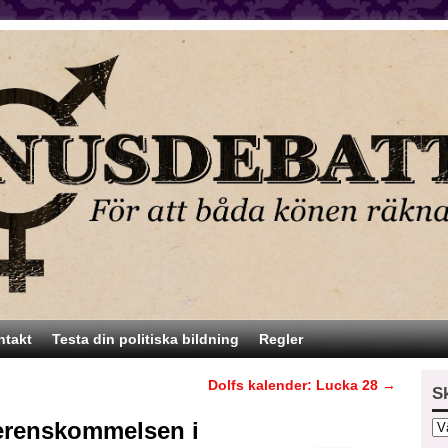
ntakt
Testa din politiska bildning
Regler
Dolfs kalender: Lucka 28
→
S
erenskommelsen i