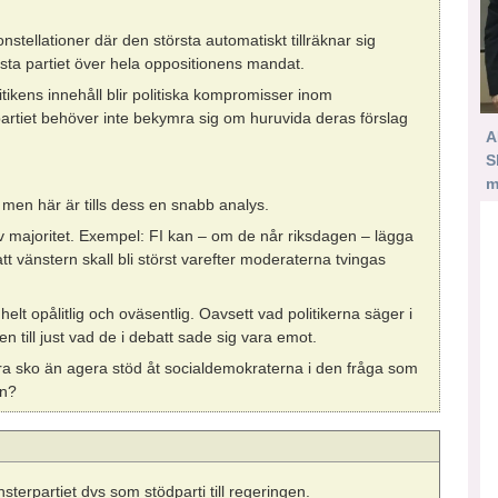
stellationer där den största automatiskt tillräknar sig
nsta partiet över hela oppositionens mandat.
itikens innehåll blir politiska kompromisser inom
artiet behöver inte bekymra sig om huruvida deras förslag
A
S
m
men här är tills dess en snabb analys.
v majoritet. Exempel: FI kan – om de når riksdagen – lägga
att vänstern skall bli störst varefter moderaterna tvingas
 helt opålitlig och oväsentlig. Oavsett vad politikerna säger i
en till just vad de i debatt sade sig vara emot.
gra sko än agera stöd åt socialdemokraterna i den fråga som
en?
erpartiet dvs som stödparti till regeringen.