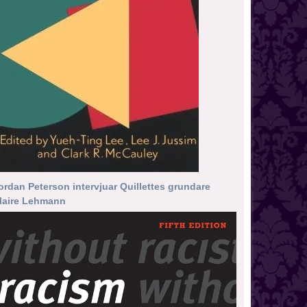
ordan Peterson intervjuar Quillettes grundare
laire Lehmann