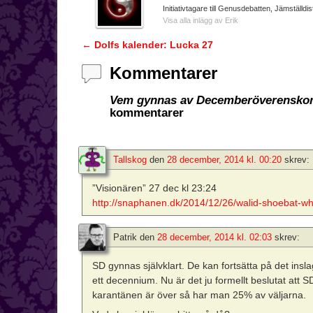
Initiativtagare till Genusdebatten, Jämställdis
Visa alla inlägg av Erik
←
Dolfs kalender: Lucka 27
Inläggsnavigering
Kommentarer
Vem gynnas av Decemberöverenskomm
kommentarer
Tallskog
den
28 december, 2014 kl. 00:20
skrev:
”Visionären” 27 dec kl 23:24
http://snaphanen.dk/2014/12/26/walid-shoebat-w
Patrik
den
28 december, 2014 kl. 02:03
skrev:
SD gynnas självklart. De kan fortsätta på det insla
ett decennium. Nu är det ju formellt beslutat att SD
karantänen är över så har man 25% av väljarna.