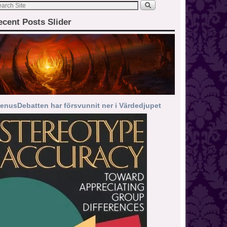
ecent Posts Slider
enusDebatten har försvunnit ner i Värdedjupet