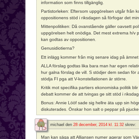
information som finns tillgänglig.
Partistorleken: Eftersom uppgörelsen utgår från kon
oppositionens stöd i riksdagen så förfogar det mi
Mittenpolitiken: Då ovanstående gäller oavsett pol
uppgörelsen helt onödiga. Det mest extrema h/v p
kan godtas av oppositionen.
Genusidiotierna?
Ett inlägg kommer från mig senare idag på ämnet 
ALLA förslag godtas lika bara man har egen relati
hur galna förslag de vill. S stödjer dem sedan för 
stödja FI pga att V-konstellationen är större.
Kritik mot specifika partiers ekonomiska politik blir
debatt kommer de att tvingas ge sitt stöd i riksdag
Bonus: Annie Lööf sade sig hellre äta upp sin hö
diskuterades. Önskar hon salt o peppar på pjuck
michael
den
28 december, 2014 kl. 11:32
skrev:
Man kan säga att Alliansen numer agerar som Vänst