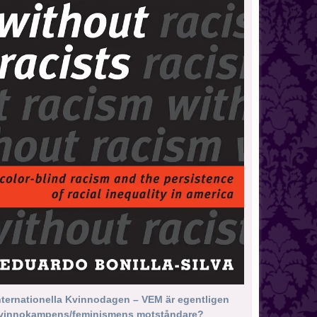
nternationella Kvinnodagen – VEM är egentligen
vinnokampens/feminismens motståndare?