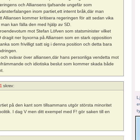
ringens och Alliansens tjafsande ungefär som
änsterfalangen inom partiet,ett internt bråk,där man
t Alliansen kommer kritisera regeringen för att sedan vika
 man kan fälla den med hjälp av SD.
oendevotum mot Stefan Löfven som statsminister vilket
 dragit ner byxorna på Alliansen som en stark opposition
a som frivilligt satt sig i denna position och detta bara
ndringen.
rk och svävar över alliansen,där hans personliga vendetta mot
hetsfrämmande och idiotiska beslut som kommer skada både
t.
1
skrev:
L
e
partiet på den kant som tillsammans utgör största minoritet
t
olitik. I dag V men ditt exempel med F! gör saken till en