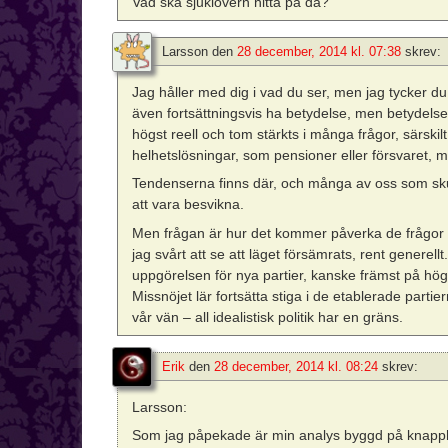
Vad ska sjuklövern hitta på då?
Larsson
den
28 december, 2014 kl. 07:38
skrev:
Jag håller med dig i vad du ser, men jag tycker du
även fortsättningsvis ha betydelse, men betydel
högst reell och tom stärkts i många frågor, särskilt
helhetslösningar, som pensioner eller försvaret, m
Tendenserna finns där, och många av oss som skulle
att vara besvikna.
Men frågan är hur det kommer påverka de frågor 
jag svårt att se att läget försämrats, rent generell
uppgörelsen för nya partier, kanske främst på hö
Missnöjet lär fortsätta stiga i de etablerade partie
vår vän – all idealistisk politik har en gräns.
Erik
den
28 december, 2014 kl. 08:24
skrev:
Larsson:
Som jag påpekade är min analys byggd på knapphä