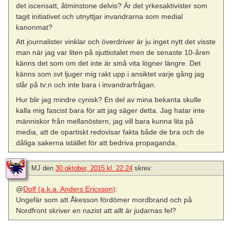
det iscensatt, åtminstone delvis? Är det yrkesaktivister som
tagit initiativet och utnyttjar invandrarna som medial
kanonmat?
Att journalister vinklar och överdriver är ju inget nytt det visste
man när jag var liten på sjuttiotalet men de senaste 10-åren
känns det som om det inte är små vita lögner längre. Det
känns som svt ljuger mig rakt upp i ansiktet varje gång jag
slår på tv:n och inte bara i invandrarfrågan.
Hur blir jag mindre cynisk? En del av mina bekanta skulle
kalla mig fascist bara för att jag säger detta. Jag hatar inte
människor från mellanöstern, jag vill bara kunna lita på
media, att de opartiskt redovisar fakta både de bra och de
dåliga sakerna istället för att bedriva propaganda.
MJ
den
30 oktober, 2015 kl. 22:24
skrev:
@
Dolf (a.k.a. Anders Ericsson)
:
Ungefär som att Åkesson fördömer mordbrand och på
Nordfront skriver en nazist att allt är judarnas fel?