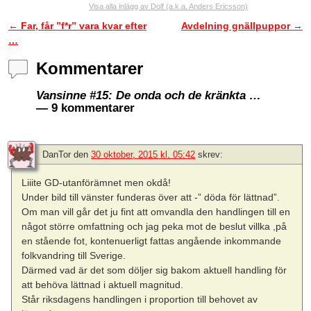
Visa alla inlägg av Dolf (a.k.a. Anders Ericsson)
←
Far, får ”f*r” vara kvar efter
Avdelning gnällpuppor
→
Inläggsnavigering
…
Kommentarer
Vansinne #15: De onda och de kränkta …
— 9 kommentarer
DanTor
den
30 oktober, 2015 kl. 05:42
skrev:
Liiite GD-utanförämnet men okdå!
Under bild till vänster funderas över att -” döda för lättnad”.
Om man vill går det ju fint att omvandla den handlingen till en
något större omfattning och jag peka mot de beslut villka ,på
en stående fot, kontenuerligt fattas angående inkommande
folkvandring till Sverige.
Därmed vad är det som döljer sig bakom aktuell handling för
att behöva lättnad i aktuell magnitud.
Står riksdagens handlingen i proportion till behovet av