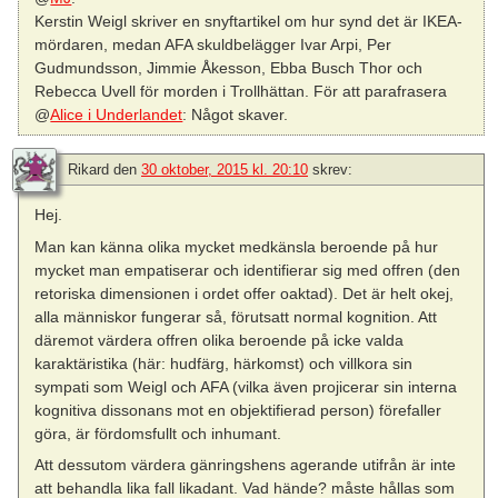
Kerstin Weigl skriver en snyftartikel om hur synd det är IKEA-
mördaren, medan AFA skuldbelägger Ivar Arpi, Per
Gudmundsson, Jimmie Åkesson, Ebba Busch Thor och
Rebecca Uvell för morden i Trollhättan. För att parafrasera
@
Alice i Underlandet
: Något skaver.
Rikard
den
30 oktober, 2015 kl. 20:10
skrev:
Hej.
Man kan känna olika mycket medkänsla beroende på hur
mycket man empatiserar och identifierar sig med offren (den
retoriska dimensionen i ordet offer oaktad). Det är helt okej,
alla människor fungerar så, förutsatt normal kognition. Att
däremot värdera offren olika beroende på icke valda
karaktäristika (här: hudfärg, härkomst) och villkora sin
sympati som Weigl och AFA (vilka även projicerar sin interna
kognitiva dissonans mot en objektifierad person) förefaller
göra, är fördomsfullt och inhumant.
Att dessutom värdera gänringshens agerande utifrån är inte
att behandla lika fall likadant. Vad hände? måste hållas som