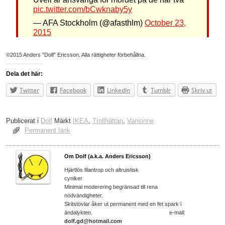
pic.twitter.com/bCwknaby5y
— AFA Stockholm (@afasthlm)
October 23,
2015
©2015 Anders ”Dolf” Ericsson. Alla rättigheter förbehållna.
Dela det här:
Twitter
Facebook
LinkedIn
Tumblr
Skriv ut
Publicerat i
Dolf
Märkt
IKEA
,
Trollhättan
,
Vansinne
Permanent länk
Om Dolf (a.k.a. Anders Ericsson)
Hjärtlös filantrop och altruistisk
cyniker
Minimal moderering begränsad till rena
nödvändigheter.
Skitstövlar åker ut permanent med en fet spark i
ändalykten. e-mail:
dolf.gd@hotmail.com