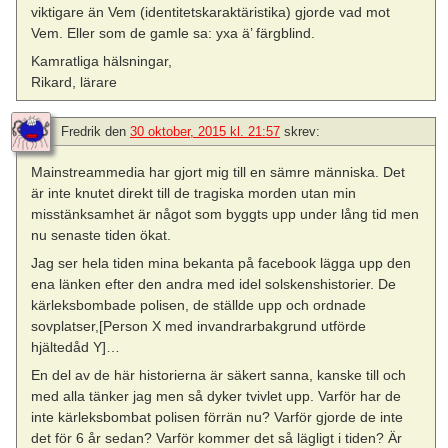
viktigare än Vem (identitetskaraktäristika) gjorde vad mot
Vem. Eller som de gamle sa: yxa ä’ färgblind.
Kamratliga hälsningar,
Rikard, lärare
Fredrik
den
30 oktober, 2015 kl. 21:57
skrev:
Mainstreammedia har gjort mig till en sämre människa. Det
är inte knutet direkt till de tragiska morden utan min
misstänksamhet är något som byggts upp under lång tid men
nu senaste tiden ökat.
Jag ser hela tiden mina bekanta på facebook lägga upp den
ena länken efter den andra med idel solskenshistorier. De
kärleksbombade polisen, de ställde upp och ordnade
sovplatser,[Person X med invandrarbakgrund utförde
hjältedåd Y]…
En del av de här historierna är säkert sanna, kanske till och
med alla tänker jag men så dyker tvivlet upp. Varför har de
inte kärleksbombat polisen förrän nu? Varför gjorde de inte
det för 6 år sedan? Varför kommer det så lägligt i tiden? Är