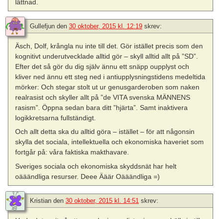
lättnad.
Gullefjun
den
30 oktober, 2015 kl. 12:19
skrev:
Äsch, Dolf, krångla nu inte till det. Gör istället precis som den
kognitivt underutvecklade alltid gör – skyll alltid allt på ”SD”.
Efter det så gör du dig själv ännu ett snäpp oupplyst och
kliver ned ännu ett steg ned i antiupplysningstidens medeltida
mörker: Och stegar stolt ut ur genusgarderoben som naken
realrasist och skyller allt på ”de VITA svenska MÄNNENS
rasism”. Öppna sedan bara ditt ”hjärta”. Samt inaktivera
logikkretsarna fullständigt.
Och allt detta ska du alltid göra – istället – för att någonsin
skylla det sociala, intellektuella och ekonomiska haveriet som
fortgår på: våra faktiska makthavare.
Sveriges sociala och ekonomiska skyddsnät har helt
oääändliga resurser. Deee Ääär Oääändliga =)
Kristian
den
30 oktober, 2015 kl. 14:51
skrev: