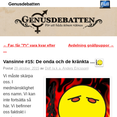
Genusdebatten
Hoppa till huvudinnehåll
Hoppa till sekundärt innehåll
←
Far, får ”f*r” vara kvar efter
Avdelning gnällpuppor
→
Inläggsnavigering
…
Vansinne #15: De onda och de kränkta …
Postat
29 oktober, 2015
av
Dolf (a.k.a. Anders Ericsson)
Vi måste skärpa
oss. I
medmänsklighet
ens namn. Vi kan
inte fortsätta så
här. Vi befinner
oss faktiskt i