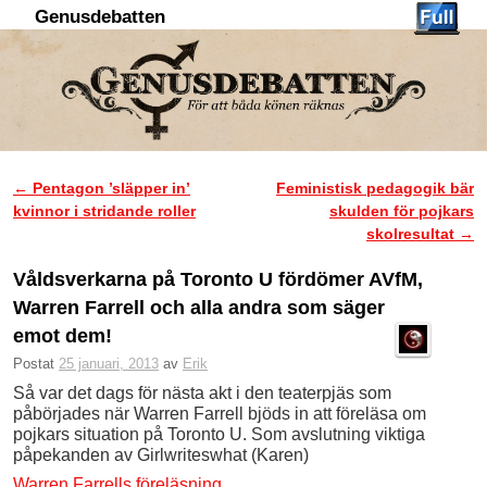
Genusdebatten
Hoppa till huvudinnehåll
Hoppa till sekundärt innehåll
←
Pentagon ’släpper in’
Feministisk pedagogik bär
Inläggsnavigering
kvinnor i stridande roller
skulden för pojkars
skolresultat
→
Våldsverkarna på Toronto U fördömer AVfM,
Warren Farrell och alla andra som säger
emot dem!
Postat
25 januari, 2013
av
Erik
Så var det dags för nästa akt i den teaterpjäs som
påbörjades när Warren Farrell bjöds in att föreläsa om
pojkars situation på Toronto U. Som avslutning viktiga
påpekanden av Girlwriteswhat (Karen)
Warren Farrells föreläsning