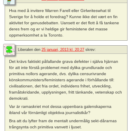
Hva med å invitere Warren Farell eller Girlwriteswhat til
Sverige for å holde et foredrag? Kunne ikke det vært en fin
aktivitet for genusdebatten. Uansett er det flott å få tankene
deres frem og er vi heldige gir feministene det masse
oppmerksomhet a la Toronto.
Liberalen
den
25 januari, 2013 kl. 20:27
skrev:
Det krävs faktiskt påfallande grava defekter i själva hjärnan
för att inte förstå problemet med dylika grundlurade och
primitiva nollors agerande, dvs. dylika censurivrande
könskommunisters/feministers agerande i förhållande till:
civilisationen, det fria ordet, individens frihet, utveckling,
framåtskridande, upplysningen, fritt tänkande, vetenskap och
demokrati.
Var är ramaskriet mot dessa uppenbara galenskaperna
ibland vår förnämligt objektiva journalistkår?
Bra att du lyfter fram de mentalt undermålig sekt-dårarnas
trångsynta och primitiva vanvett i ljuset.