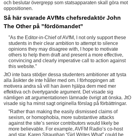
och beslutar övergrepp som statsapparaten skall göra mot
oppositionen.
Så här svarade AVfMs chefsredaktör John
The Other på ”fördömandet”
”As the Editor-in-Chief of AVfM, I not only support these
students in their clear ambition to attempt to silence
opinions they may disagree with, I hope to motivate
others to help them draft and present a more effective,
convincing and clearly imperative call to action against
this website.”
JtO inte bara stödjer dessa studenters ambitioner att tysta
alla åsikter de inte håller med om. I förhoppingen att
motivera andra så vill han även hjälpa dem med mer
effektiva och övertygande argument. Det visade sig
nämligen att argumentationen lämnade övrigt att önska. JtO
visade sig ha minst sagt originella förslag på förbättringar.
”Rather than making the easily dismissed claims of
sexism, or homophobia, more substantive attacks
against the site’s senior contributors would likely be
more believable. For example, AVFM Radio’s co-host
and star, Karen Straughan “Girl Writes What” could be