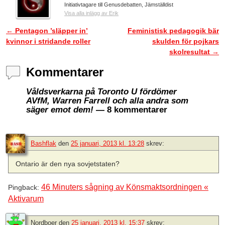
Initiativtagare till Genusdebatten, Jämställdist
Visa alla inlägg av Erik
←
Pentagon ’släpper in’
Feministisk pedagogik bär
Inläggsnavigering
kvinnor i stridande roller
skulden för pojkars
skolresultat
→
Kommentarer
Våldsverkarna på Toronto U fördömer
AVfM, Warren Farrell och alla andra som
säger emot dem!
— 8 kommentarer
Bashflak
den
25 januari, 2013 kl. 13:28
skrev:
Ontario är den nya sovjetstaten?
46 Minuters sågning av Könsmaktsordningen «
Pingback:
Aktivarum
Nordboer
den
25 januari, 2013 kl. 15:37
skrev: