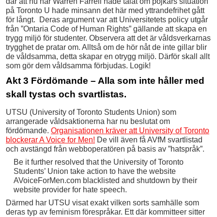
där att nu när Warren Farrell hade talat om pojkars situation
på Toronto U hade minsann det här med yttrandefrihet gått
för långt. Deras argument var att Universitetets policy utgår
från ”Ontaria Code of Human Rights” gällande att skapa en
trygg miljö för studenter. Observera att det är våldsverkarnas
trygghet de pratar om. Alltså om de hör nåt de inte gillar blir
de våldsamma, detta skapar en otrygg miljö. Därför skall allt
som gör dem våldsamma förbjudas. Logik!
Akt 3 Fördömande – Alla som inte håller med
skall tystas och svartlistas.
UTSU (University of Toronto Students Union) som
arrangerade våldsaktionerna har nu beslutat om
fördömande.
Organisationen kräver att University of Toronto
blockerar A Voice for Men!
De vill även få AVfM svartlistad
och avstängd från webboperatören på basis av ”hatspråk”.
Be it further resolved that the University of Toronto
Students’ Union take action to have the website
AVoiceForMen.com blacklisted and shutdown by their
website provider for hate speech.
Därmed har UTSU visat exakt vilken sorts samhälle som
deras typ av feminism förespråkar. Ett där kommitteer sitter