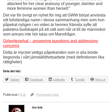
attacked for her clear jealousy of younger, daintier and
more feminine women than herself.”
Det var för övrigt en nyhet för mig att GWW börjat använda
sitt fullständiga namn i dessa sammanhang men som hon
påpekat nyligen i en video är hennes främsta syfte att
paketera budskapet på ett sätt som når ut till de människor
som annars inte hör talas om Mansfrågor.
Girlwriteswhat – answering questions and addressing
concerns
Detta är mycket vettiga påpekanden som vi alla borde
begrunda i vårt jämställdhetsarbete (med definitionen lika
rättigheter)
Dela det här:
Twitter
Facebook
LinkedIn
Tumblr
Skriv ut
Publicerat i
Erik
Permanent länk
Om Erik