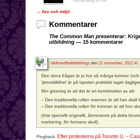
Visa alla inlägg av Erik
←
Arv och miljö
Inläggsnavigering
Kommentarer
The Common Man presenterar: Kriget
utbildning
— 15 kommentarer
ididmindthelittlethings
den
21 november, 2012 kl.
Den stora frågan är ju hur så många kvinnor (och m
’jämställdhet’ är på tapeten praktiskt taget daglige
Min gissning är att det är en kombination av att:
– Den traditionella rollen mannen är att han skall tå
– Den traditionella rollen för kvinnan är att hon ska
(Inte speciellt originellt, åtminstone på detta fo
markering, för formens skull).
Efter protesterna på Toronto U. – Ca
Pingback: