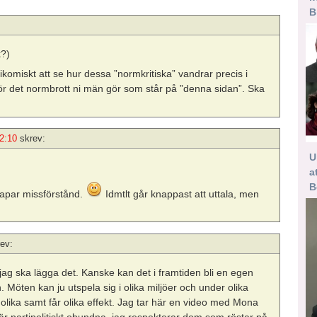
B
k?)
gikomiskt att se hur dessa ”normkritiska” vandrar precis i
nför det normbrott ni män gör som står på ”denna sidan”. Ska
2:10
skrev:
U
a
B
kapar missförstånd.
Idmtlt går knappast att uttala, men
ev:
r jag ska lägga det. Kanske kan det i framtiden bli en egen
Möten kan ju utspela sig i olika miljöer och under olika
olika samt får olika effekt. Jag tar här en video med Mona
är partipolitiskt obundna, jag respekterar dom som röstar på