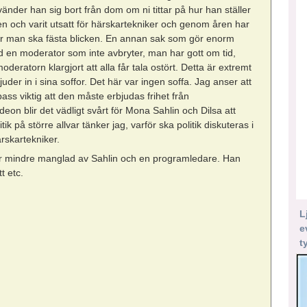
 vänder han sig bort från dom om ni tittar på hur han ställer
ten och varit utsatt för härskartekniker och genom åren har
 var man ska fästa blicken. En annan sak som gör enorm
ed en moderator som inte avbryter, man har gott om tid,
moderatorn klargjort att alla får tala ostört. Detta är extremt
uder in i sina soffor. Det här var ingen soffa. Jag anser att
 pass viktig att den måste erbjudas frihet från
eon blir det vädligt svårt för Mona Sahlin och Dilsa att
ik på större allvar tänker jag, varför ska politik diskuteras i
ärskartekniker.
ler mindre manglad av Sahlin och en programledare. Han
tt etc.
L
e
t