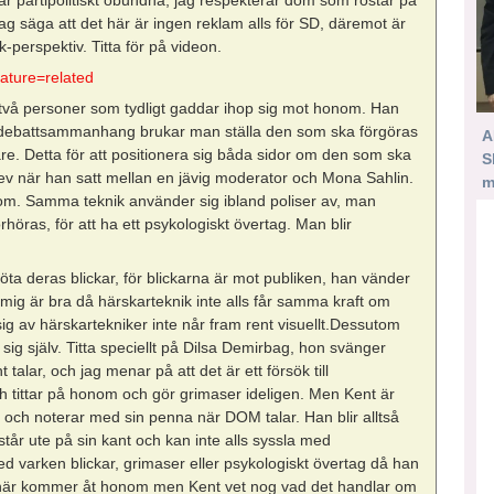
jag säga att det här är ingen reklam alls för SD, däremot är
k-perspektiv. Titta för på videon.
ature=related
 två personer som tydligt gaddar ihop sig mot honom. Han
dra debattsammanhang brukar man ställa den som ska förgöras
A
. Detta för att positionera sig båda sidor om den som ska
S
blev när han satt mellan en jävig moderator och Mona Sahlin.
m
m. Samma teknik använder sig ibland poliser av, man
rhöras, för att ha ett psykologiskt övertag. Man blir
öta deras blickar, för blickarna är mot publiken, han vänder
t mig är bra då härskarteknik inte alls får samma kraft om
ig av härskartekniker inte når fram rent visuellt.Dessutom
sig själv. Titta speciellt på Dilsa Demirbag, hon svänger
alar, och jag menar på att det är ett försök till
 tittar på honom och gör grimaser ideligen. Men Kent är
lar och noterar med sin penna när DOM talar. Han blir alltså
tår ute på sin kant och kan inte alls syssla med
d varken blickar, grimaser eller psykologiskt övertag då han
ånär kommer åt honom men Kent vet nog vad det handlar om