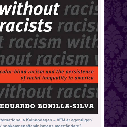
nternationella Kvinnodagen – VEM är egentligen
vinnokampens/feminismens motståndare?