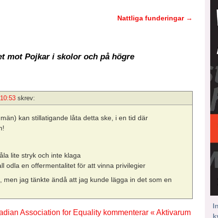
Nattliga funderingar
→
 mot Pojkar i skolor och på högre
 10:53
skrev:
än) kan stillatigande låta detta ske, i en tid där
n!
la lite stryk och inte klaga
ll odla en offermentalitet för att vinna privilegier
rum, men jag tänkte ändå att jag kunde lägga in det som en
I
nadian Association for Equality kommenterar « Aktivarum
k