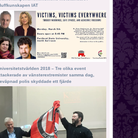
luffkunskapen IAT
niversitetstvärlden 2018 – Tre olika event
ttackerade av vänsterextremister samma dag,
eväpnad polis skyddade ett fjärde