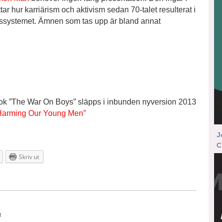
ar hur karriärism och aktivism sedan 70-talet resulterat i
ngssystemet. Ämnen som tas upp är bland annat
bok ”The War On Boys” släpps i inbunden nyversion 2013
 Harming Our Young Men”
J
C
Skriv ut
t