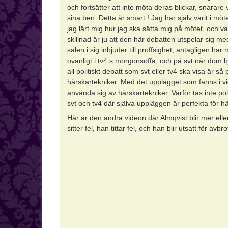
och fortsätter att inte möta deras blickar, snarare
sina ben. Detta är smart ! Jag har själv varit i mö
jag lärt mig hur jag ska sätta mig på mötet, och
skillnad är ju att den här debatten utspelar sig m
salen i sig inbjuder till proffsighet, antagligen har 
ovanligt i tv4:s morgonsoffa, och på svt när dom bj
all politiskt debatt som svt eller tv4 ska visa är så
härskartekniker. Med det upplägget som fanns i vid
använda sig av härskartekniker. Varför tas inte polit
svt och tv4 där själva uppläggen är perfekta för h
Här är den andra videon där Almqvist blir mer el
sitter fel, han tittar fel, och han blir utsatt för avbro