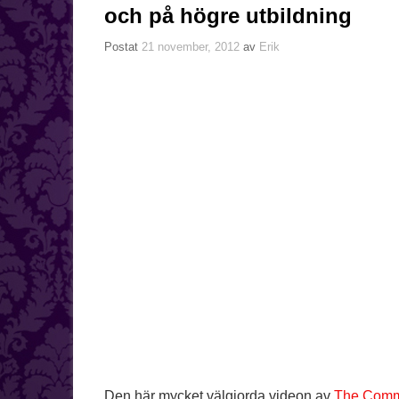
och på högre utbildning
Postat
21 november, 2012
av
Erik
Den här mycket välgjorda videon av
The Com