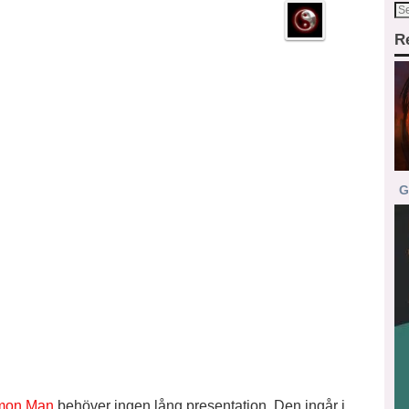
R
G
mon Man
behöver ingen lång presentation. Den ingår i