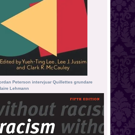
ordan Peterson intervjuar Quillettes grundare
laire Lehmann