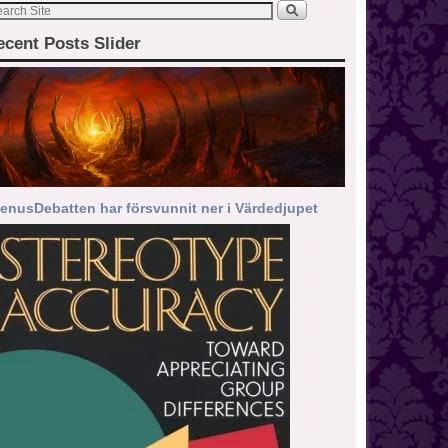
ecent Posts Slider
enusDebatten har försvunnit ner i Värdedjupet