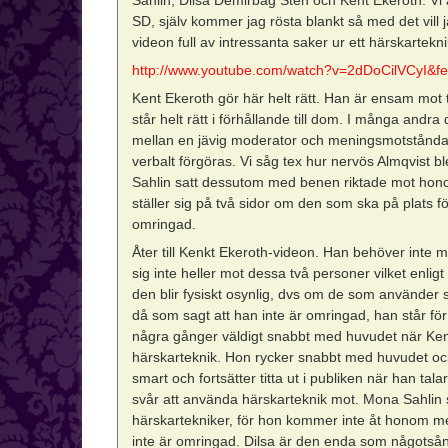
SD, själv kommer jag rösta blankt så med det vill 
videon full av intressanta saker ur ett härskartekni
http://www.youtube.com/watch?v=2dDoCilVCyI&fe
Kent Ekeroth gör här helt rätt. Han är ensam mot
står helt rätt i förhållande till dom. I många an
mellan en jävig moderator och meningsmotståndare
verbalt förgöras. Vi såg tex hur nervös Almqvist 
Sahlin satt dessutom med benen riktade mot hono
ställer sig på två sidor om den som ska på plats fö
omringad.
Åter till Kenkt Ekeroth-videon. Han behöver inte m
sig inte heller mot dessa två personer vilket enlig
den blir fysiskt osynlig, dvs om de som använder s
då som sagt att han inte är omringad, han står för 
några gånger väldigt snabbt med huvudet när Kent t
härskarteknik. Hon rycker snabbt med huvudet och
smart och fortsätter titta ut i publiken när han ta
svår att använda härskarteknik mot. Mona Sahlin s
härskartekniker, för hon kommer inte åt honom me
inte är omringad. Dilsa är den enda som någots