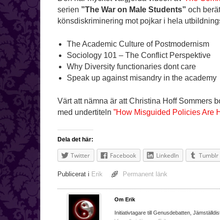
serien
”The War on Male Students”
och berätt
könsdiskriminering mot pojkar i hela utbildni
The Academic Culture of Postmodernism
Sociology 101 – The Conflict Perspektive
Why Diversity functionaries dont care
Speak up against misandry in the academy
Värt att nämna är att Christina Hoff Sommers 
med undertiteln
”How Misguided Policies Are
Dela det här:
Twitter
Facebook
LinkedIn
Tumblr
Publicerat i
Erik
Permanent länk
Om Erik
Initiativtagare till Genusdebatten, Jämställdis