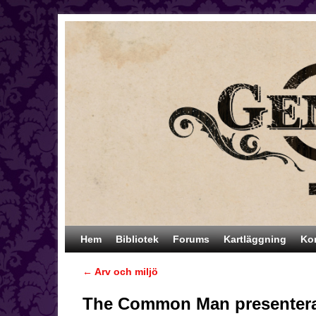
Hoppa till huvudinnehåll
Hoppa till sekundärt innehåll
Hem
Bibliotek
Forums
Kartläggning
Ko
←
Arv och miljö
Inläggsnavigering
The Common Man presenterar: