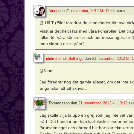
Ninni
den
21 november, 2012 kl. 11:38
skrev:
@ Ulf T (Eller föredrar du vi använder ditt nya nic
Visst är det helt i fas med våra könsroller. Det tra
fållan för våra könsroller och hur dessa agerar i
man skratta eller gråta?
ididmindthelittlethings
den
21 november, 2012 kl. 1
@Ninni,
Jag föredrar nog det gamla aliaset, om det inte s
är ganska lätt att skriva…
Torstensson
den
21 november, 2012 kl. 13:12
skr
Jag skulle vilja ta upp en grej som jag inte vet va
tråd. Det handlar om härskartekniker under möten. 
förutsättningar och därmed blir härskarteknikerna 
Sahlin, Dilsa Demirbag Sten och Kent Ekeroth. Vi 