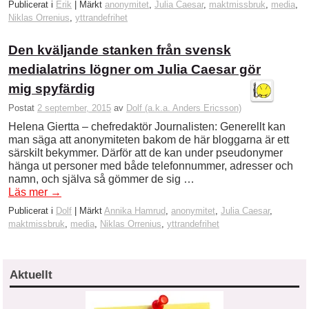
Publicerat i
Erik
|
Märkt
anonymitet
,
Julia Caesar
,
maktmissbruk
,
media
,
Niklas Orrenius
,
yttrandefrihet
Den kväljande stanken från svensk
medialatrins lögner om Julia Caesar gör
mig spyfärdig
Postat
2 september, 2015
av
Dolf (a.k.a. Anders Ericsson)
Helena Giertta – chefredaktör Journalisten: Generellt kan
man säga att anonymiteten bakom de här bloggarna är ett
särskilt bekymmer. Därför att de kan under pseudonymer
hänga ut personer med både telefonnummer, adresser och
namn, och själva så gömmer de sig …
Läs mer
→
Publicerat i
Dolf
|
Märkt
Annika Hamrud
,
anonymitet
,
Julia Caesar
,
maktmissbruk
,
media
,
Niklas Orrenius
,
yttrandefrihet
Aktuellt