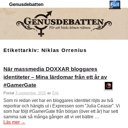
Genusdebatten
Hoppa till huvudinnehåll
Hoppa till sekundärt innehåll
Etikettarkiv:
Niklas Orrenius
När massmedia DOXXAR bloggares
identiteter – Mina lärdomar från ett år av
#GamerGate
Postat
3 september, 2015
av
Erik
Som ni redan vet har en bloggares identitet röjts av två
reportrar och hängts ut i Expressen som ”Julia Ceasar”. Vi
som har följt #GamerGate från början (över ett år) har sett
samma sak så många gånger att vi vet bättre …
Läs mer
→