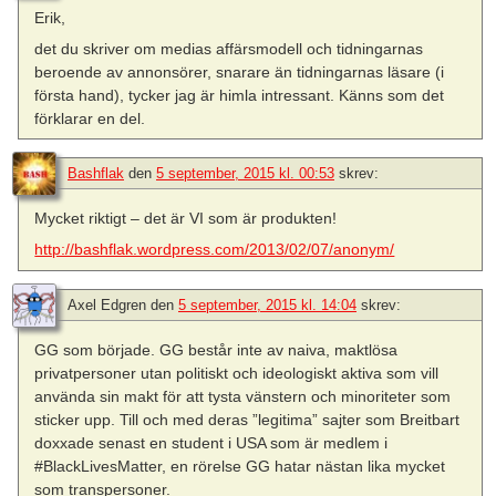
Erik,
det du skriver om medias affärsmodell och tidningarnas
beroende av annonsörer, snarare än tidningarnas läsare (i
första hand), tycker jag är himla intressant. Känns som det
förklarar en del.
Bashflak
den
5 september, 2015 kl. 00:53
skrev:
Mycket riktigt – det är VI som är produkten!
http://bashflak.wordpress.com/2013/02/07/anonym/
Axel Edgren
den
5 september, 2015 kl. 14:04
skrev:
GG som började. GG består inte av naiva, maktlösa
privatpersoner utan politiskt och ideologiskt aktiva som vill
använda sin makt för att tysta vänstern och minoriteter som
sticker upp. Till och med deras ”legitima” sajter som Breitbart
doxxade senast en student i USA som är medlem i
#BlackLivesMatter, en rörelse GG hatar nästan lika mycket
som transpersoner.