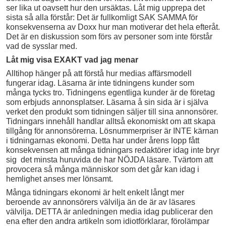
ser lika ut oavsett hur den ursäktas. Låt mig upprepa det
sista så alla förstår: Det är fullkomligt SAK SAMMA för
konsekvenserna av Doxx hur man motiverar det hela efteråt.
Det är en diskussion som förs av personer som inte förstår
vad de sysslar med.
Låt mig visa EXAKT vad jag menar
Alltihop hänger på att förstå hur medias affärsmodell
fungerar idag. Läsarna är inte tidningens kunder som
många tycks tro. Tidningens egentliga kunder är de företag
som erbjuds annonsplatser. Läsarna å sin sida är i själva
verket den produkt som tidningen säljer till sina annonsörer.
Tidningars innehåll handlar alltså ekonomiskt om att skapa
tillgång för annonsörerna. Lösnummerpriser är INTE kärnan
i tidningarnas ekonomi. Detta har under årens lopp fått
konsekvensen att många tidningars redaktörer idag inte bryr
sig det minsta huruvida de har NÖJDA läsare. Tvärtom att
provocera så många människor som det går kan idag i
hemlighet anses mer lönsamt.
Många tidningars ekonomi är helt enkelt långt mer
beroende av annonsörers välvilja än de är av läsares
välvilja. DETTA är anledningen media idag publicerar den
ena efter den andra artikeln som idiotförklarar, förolämpar