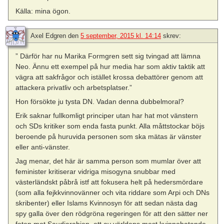
Källa: mina ögon.
Axel Edgren
den
5 september, 2015 kl. 14:14
skrev:
” Därför har nu Marika Formgren sett sig tvingad att lämna
Neo. Ännu ett exempel på hur media har som aktiv taktik att
vägra att sakfrågor och istället krossa debattörer genom att
attackera privatliv och arbetsplatser.”
Hon försökte ju tysta DN. Vadan denna dubbelmoral?
Erik saknar fullkomligt principer utan har hat mot vänstern
och SDs kritiker som enda fasta punkt. Alla måttstockar böjs
beroende på huruvida personen som ska mätas är vänster
eller anti-vänster.
Jag menar, det här är samma person som mumlar över att
feminister kritiserar vidriga misogyna snubbar med
västerländskt påbrå istf att fokusera helt på hedersmördare
(som alla fejkkvinnovänner och vita riddare som Arpi och DNs
skribenter) eller Islams Kvinnosyn för att sedan nästa dag
spy galla över den rödgröna regeringen för att den sätter ner