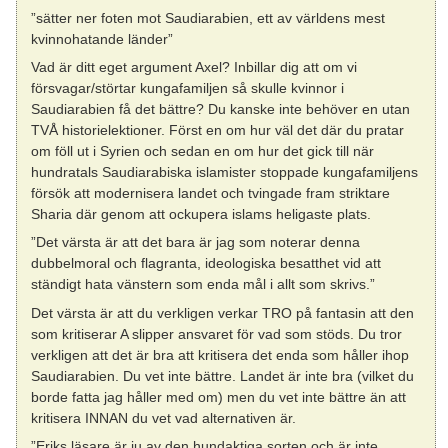
”sätter ner foten mot Saudiarabien, ett av världens mest
kvinnohatande länder”
Vad är ditt eget argument Axel? Inbillar dig att om vi
försvagar/störtar kungafamiljen så skulle kvinnor i
Saudiarabien få det bättre? Du kanske inte behöver en utan
TVÅ historielektioner. Först en om hur väl det där du pratar
om föll ut i Syrien och sedan en om hur det gick till när
hundratals Saudiarabiska islamister stoppade kungafamiljens
försök att modernisera landet och tvingade fram striktare
Sharia där genom att ockupera islams heligaste plats.
”Det värsta är att det bara är jag som noterar denna
dubbelmoral och flagranta, ideologiska besatthet vid att
ständigt hata vänstern som enda mål i allt som skrivs.”
Det värsta är att du verkligen verkar TRO på fantasin att den
som kritiserar A slipper ansvaret för vad som stöds. Du tror
verkligen att det är bra att kritisera det enda som håller ihop
Saudiarabien. Du vet inte bättre. Landet är inte bra (vilket du
borde fatta jag håller med om) men du vet inte bättre än att
kritisera INNAN du vet vad alternativen är.
”Eriks läsare är ju av den hundaktiga sorten och är inte