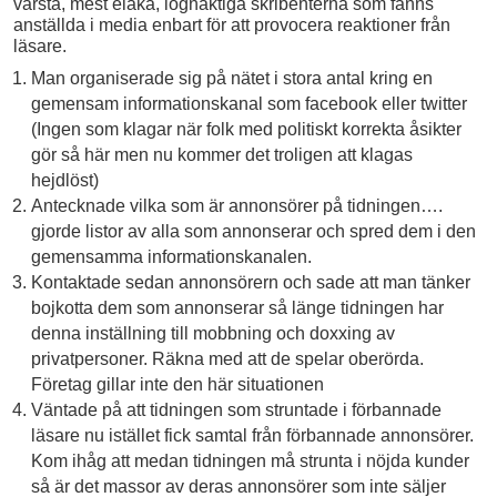
värsta, mest elaka, lögnaktiga skribenterna som fanns
anställda i media enbart för att provocera reaktioner från
läsare.
Man organiserade sig på nätet i stora antal kring en
gemensam informationskanal som facebook eller twitter
(Ingen som klagar när folk med politiskt korrekta åsikter
gör så här men nu kommer det troligen att klagas
hejdlöst)
Antecknade vilka som är annonsörer på tidningen….
gjorde listor av alla som annonserar och spred dem i den
gemensamma informationskanalen.
Kontaktade sedan annonsörern och sade att man tänker
bojkotta dem som annonserar så länge tidningen har
denna inställning till mobbning och doxxing av
privatpersoner. Räkna med att de spelar oberörda.
Företag gillar inte den här situationen
Väntade på att tidningen som struntade i förbannade
läsare nu istället fick samtal från förbannade annonsörer.
Kom ihåg att medan tidningen må strunta i nöjda kunder
så är det massor av deras annonsörer som inte säljer