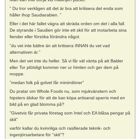
” Du tror verkligen att det är bra att kritisera det enda som
håller ihop Saudiarabien. ”
Eller i det här fallet vägra att skräda orden om det i alla fall.
De styrande i Saudien gör inte ett skit för att motarbeta sina
fiender eller försöka förändra något.
”du vet inte bättre än att kritisera INNAN du vet vad
alternativen är.”
Men det vet inte du heller. Så vi får väl vänta på att Balder
eller Tor plötsligt kommer ner ur himlen och ger dem på
moppe.
”medan folk på golvet får minimilöner”
Du pratar om Whole Foods nu, som mjukvänstern och
hipsters älskar för att de kan köpa artisanal sparris med en
bild på en glad blomma på?
”Givetvis får privata företag som Intel och EA blåsa pengar på
skit”
varför kallar du kvinnliga och rasifierade teknik- och
ingenjörsarbetare för ”skit”?