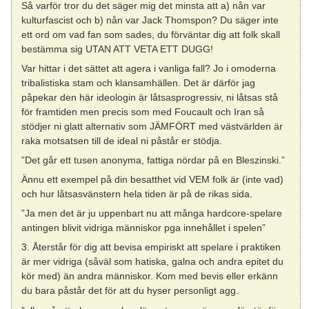
Så varför tror du det säger mig det minsta att a) nån var
kulturfascist och b) nån var Jack Thomspon? Du säger inte
ett ord om vad fan som sades, du förväntar dig att folk skall
bestämma sig UTAN ATT VETA ETT DUGG!
Var hittar i det sättet att agera i vanliga fall? Jo i omoderna
tribalistiska stam och klansamhällen. Det är därför jag
påpekar den här ideologin är låtsasprogressiv, ni låtsas stå
för framtiden men precis som med Foucault och Iran så
stödjer ni glatt alternativ som JÄMFÖRT med västvärlden är
raka motsatsen till de ideal ni påstår er stödja.
”Det går ett tusen anonyma, fattiga nördar på en Bleszinski.”
Ännu ett exempel på din besatthet vid VEM folk är (inte vad)
och hur låtsasvänstern hela tiden är på de rikas sida.
”Ja men det är ju uppenbart nu att många hardcore-spelare
antingen blivit vidriga människor pga innehållet i spelen”
3. Återstår för dig att bevisa empiriskt att spelare i praktiken
är mer vidriga (såväl som hatiska, galna och andra epitet du
kör med) än andra människor. Kom med bevis eller erkänn
du bara påstår det för att du hyser personligt agg.