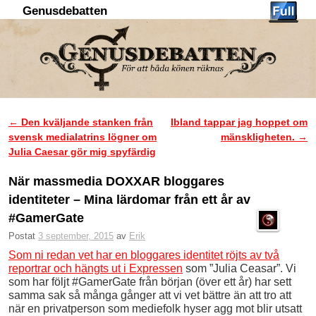
Genusdebatten
Hoppa till huvudinnehåll
Hoppa till sekundärt innehåll
←
Den kväljande stanken från
Ibland tappar jag hoppet om
Inläggsnavigering
svensk medialatrins lögner om
mänskligheten.
→
Julia Caesar gör mig spyfärdig
När massmedia DOXXAR bloggares
identiteter – Mina lärdomar från ett år av
#GamerGate
Postat
3 september, 2015
av
Erik
Som ni redan vet har en bloggares identitet röjts av två
reportrar och hängts ut i Expressen
som ”Julia Ceasar”. Vi
som har följt #GamerGate från början (över ett år) har sett
samma sak så många gånger att vi vet bättre än att tro att
när en privatperson som mediefolk hyser agg mot blir utsatt