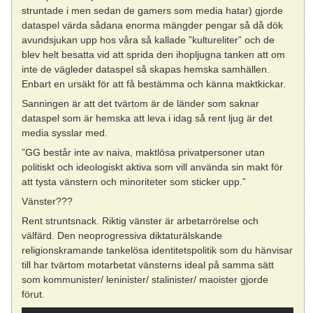
struntade i men sedan de gamers som media hatar) gjorde
dataspel värda sådana enorma mängder pengar så då dök
avundsjukan upp hos våra så kallade ”kultureliter” och de
blev helt besatta vid att sprida den ihopljugna tanken att om
inte de vägleder dataspel så skapas hemska samhällen.
Enbart en ursäkt för att få bestämma och känna maktkickar.
Sanningen är att det tvärtom är de länder som saknar
dataspel som är hemska att leva i idag så rent ljug är det
media sysslar med.
”GG består inte av naiva, maktlösa privatpersoner utan
politiskt och ideologiskt aktiva som vill använda sin makt för
att tysta vänstern och minoriteter som sticker upp.”
Vänster???
Rent struntsnack. Riktig vänster är arbetarrörelse och
välfärd. Den neoprogressiva diktaturälskande
religionskramande tankelösa identitetspolitik som du hänvisar
till har tvärtom motarbetat vänsterns ideal på samma sätt
som kommunister/ leninister/ stalinister/ maoister gjorde
förut.