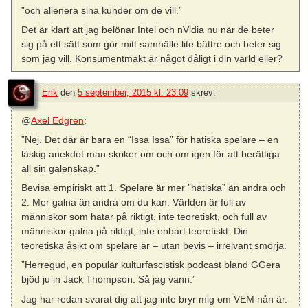
”och alienera sina kunder om de vill.”
Det är klart att jag belönar Intel och nVidia nu när de beter
sig på ett sätt som gör mitt samhälle lite bättre och beter sig
som jag vill. Konsumentmakt är något dåligt i din värld eller?
Erik
den
5 september, 2015 kl. 23:09
skrev:
@
Axel Edgren
:
”Nej. Det där är bara en “Issa Issa” för hatiska spelare – en
läskig anekdot man skriker om och om igen för att berättiga
all sin galenskap.”
Bevisa empiriskt att 1. Spelare är mer ”hatiska” än andra och
2. Mer galna än andra om du kan. Världen är full av
människor som hatar på riktigt, inte teoretiskt, och full av
människor galna på riktigt, inte enbart teoretiskt. Din
teoretiska åsikt om spelare är – utan bevis – irrelvant smörja.
”Herregud, en populär kulturfascistisk podcast bland GGera
bjöd ju in Jack Thompson. Så jag vann.”
Jag har redan svarat dig att jag inte bryr mig om VEM nån är.