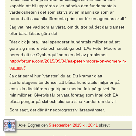
kapabla att bli upprörda eller påpeka den fundamentala
värdelösheten i det som skrivs av en människa som är
beredd att saxa alla förmenta principer för en agendas skull.”
Jag vet inte vad som är värst, om du tror på det där tramset
eller bara låtsas göra det.
”det gick ju bra. Intel spenderar hundratals miljoner på att
göra sig mindre vita och snubbiga och EAs Peter Moore är
beredd att se Gybberguff som en del av problemet.
http://fortune.com/2015/09/04/ea-peter-moore-on-women-in-
gaming/
”
Ja där ser vi hur ”vänster” du är. Du kramar glatt
storföretagens tendenser att blåsa hundratals miljoner på
enskilda direktörers egotrippar medan folk på golvet får
minimilöner. Givetvis får privata företag som Intel och EA
blåsa pengar på skit och alienera sina kunder om de vill.
Som sagt, det där är neoprogressiv låtsasvänster.
Axel Edgren
den
5 september, 2015 kl. 20:41
skrev: