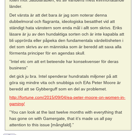
foten mot Saudiarabien, ett av världens mest kvinnohatande
länder.
Det värsta är att det bara är jag som noterar denna
dubbelmoral och flagranta, ideologiska besatthet vid att
ständigt hata vänstern som enda mål i allt som skrivs. Eriks
läsare är ju av den hundaktiga sorten och är inte kapabla att
bli upprörda eller påpeka den fundamentala värdelösheten i
det som skrivs av en människa som är beredd att saxa alla
förmenta principer för en agendas skull.
”Intel etc om att ert beteende har konsekvenser för deras
business”
det gick ju bra. Intel spenderar hundratals miljoner på att
göra sig mindre vita och snubbiga och EAs Peter Moore är
beredd att se Gybberguff som en del av problemet.
http://fortune.com/2015/09/04/ea-peter-moore-on-women-in-
gaming/
”You can look at the last twelve months with everything that
has gone on with Gamergate, that it’s made us all pay
attention to this issue [mångfald].”