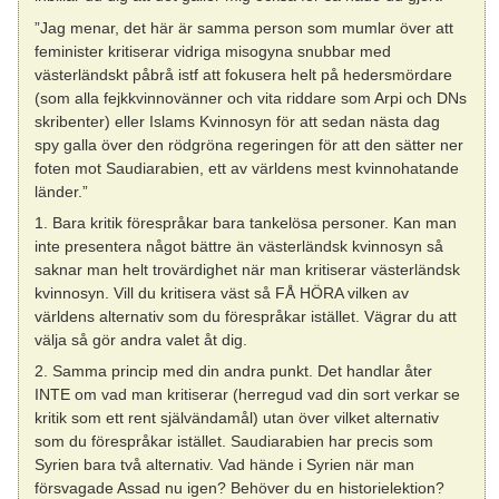
”Jag menar, det här är samma person som mumlar över att
feminister kritiserar vidriga misogyna snubbar med
västerländskt påbrå istf att fokusera helt på hedersmördare
(som alla fejkkvinnovänner och vita riddare som Arpi och DNs
skribenter) eller Islams Kvinnosyn för att sedan nästa dag
spy galla över den rödgröna regeringen för att den sätter ner
foten mot Saudiarabien, ett av världens mest kvinnohatande
länder.”
1. Bara kritik förespråkar bara tankelösa personer. Kan man
inte presentera något bättre än västerländsk kvinnosyn så
saknar man helt trovärdighet när man kritiserar västerländsk
kvinnosyn. Vill du kritisera väst så FÅ HÖRA vilken av
världens alternativ som du förespråkar istället. Vägrar du att
välja så gör andra valet åt dig.
2. Samma princip med din andra punkt. Det handlar åter
INTE om vad man kritiserar (herregud vad din sort verkar se
kritik som ett rent självändamål) utan över vilket alternativ
som du förespråkar istället. Saudiarabien har precis som
Syrien bara två alternativ. Vad hände i Syrien när man
försvagade Assad nu igen? Behöver du en historielektion?