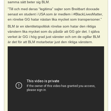
samma sätt beter sig BLM.
”Till och med deras “legitima” sajter som Breitbart doxxade
senast en student i USA som är medlem i #BlackLivesMatter,
en rörelse GG hatar nästan lika mycket som transpersoner.”
BLM är en identitetspolitisk rörelse som hatar den riktiga
vänstern lika mycket som du påstår att GG gör det. I själva
verket är GG i hög grad just vänster och om de ogillar BLM
är det för att BLM motarbetar just den riktiga vänstern.