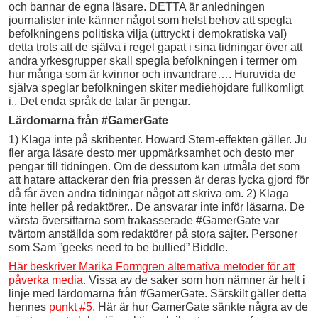
och bannar de egna läsare. DETTA är anledningen
journalister inte känner något som helst behov att spegla
befolkningens politiska vilja (uttryckt i demokratiska val)
detta trots att de själva i regel gapat i sina tidningar över att
andra yrkesgrupper skall spegla befolkningen i termer om
hur många som är kvinnor och invandrare…. Huruvida de
själva speglar befolkningen skiter mediehöjdare fullkomligt
i.. Det enda språk de talar är pengar.
Lärdomarna från #GamerGate
1) Klaga inte på skribenter. Howard Stern-effekten gäller. Ju
fler arga läsare desto mer uppmärksamhet och desto mer
pengar till tidningen. Om de dessutom kan utmåla det som
att hatare attackerar den fria pressen är deras lycka gjord för
då får även andra tidningar något att skriva om. 2) Klaga
inte heller på redaktörer.. De ansvarar inte inför läsarna. De
värsta översittarna som trakasserade #GamerGate var
tvärtom anställda som redaktörer på stora sajter. Personer
som Sam ”geeks need to be bullied” Biddle.
Här beskriver Marika Formgren alternativa metoder för att
påverka media.
Vissa av de saker som hon nämner är helt i
linje med lärdomarna från #GamerGate. Särskilt gäller detta
hennes
punkt #5.
Här är hur GamerGate sänkte några av de