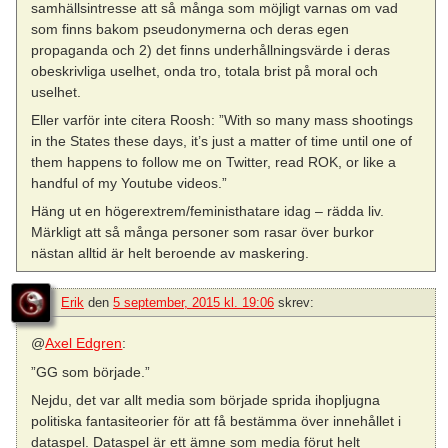
samhällsintresse att så många som möjligt varnas om vad
som finns bakom pseudonymerna och deras egen
propaganda och 2) det finns underhållningsvärde i deras
obeskrivliga uselhet, onda tro, totala brist på moral och
uselhet.
Eller varför inte citera Roosh: ”With so many mass shootings
in the States these days, it’s just a matter of time until one of
them happens to follow me on Twitter, read ROK, or like a
handful of my Youtube videos.”
Häng ut en högerextrem/feministhatare idag – rädda liv.
Märkligt att så många personer som rasar över burkor
nästan alltid är helt beroende av maskering.
Erik
den
5 september, 2015 kl. 19:06
skrev:
@
Axel Edgren
:
”GG som började.”
Nejdu, det var allt media som började sprida ihopljugna
politiska fantasiteorier för att få bestämma över innehållet i
dataspel. Dataspel är ett ämne som media förut helt