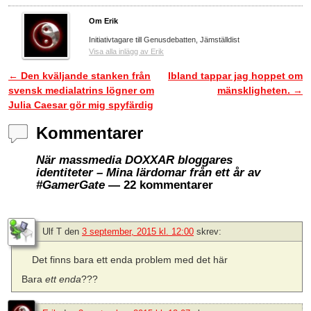
Om Erik
Initiativtagare till Genusdebatten, Jämställdist
Visa alla inlägg av Erik
←
Den kväljande stanken från
Ibland tappar jag hoppet om
Inläggsnavigering
svensk medialatrins lögner om
mänskligheten.
→
Julia Caesar gör mig spyfärdig
Kommentarer
När massmedia DOXXAR bloggares
identiteter – Mina lärdomar från ett år av
#GamerGate
— 22 kommentarer
Ulf T
den
3 september, 2015 kl. 12:00
skrev:
Det finns bara ett enda problem med det här
Bara
ett enda
???