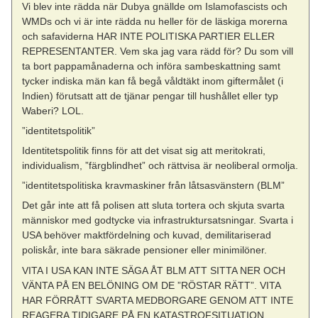
Vi blev inte rädda när Dubya gnällde om Islamofascists och
WMDs och vi är inte rädda nu heller för de läskiga morerna
och safaviderna HAR INTE POLITISKA PARTIER ELLER
REPRESENTANTER. Vem ska jag vara rädd för? Du som vill
ta bort pappamånaderna och införa sambeskattning samt
tycker indiska män kan få begå våldtäkt inom giftermålet (i
Indien) förutsatt att de tjänar pengar till hushållet eller typ
Waberi? LOL.
”identitetspolitik”
Identitetspolitik finns för att det visat sig att meritokrati,
individualism, ”färgblindhet” och rättvisa är neoliberal ormolja.
”identitetspolitiska kravmaskiner från låtsasvänstern (BLM”
Det går inte att få polisen att sluta tortera och skjuta svarta
människor med godtycke via infrastruktursatsningar. Svarta i
USA behöver maktfördelning och kuvad, demilitariserad
poliskår, inte bara säkrade pensioner eller minimilöner.
VITA I USA KAN INTE SÄGA ÅT BLM ATT SITTA NER OCH
VÄNTA PÅ EN BELÖNING OM DE ”RÖSTAR RÄTT”. VITA
HAR FÖRRÅTT SVARTA MEDBORGARE GENOM ATT INTE
REAGERA TIDIGARE PÅ EN KATASTROFSITUATION.