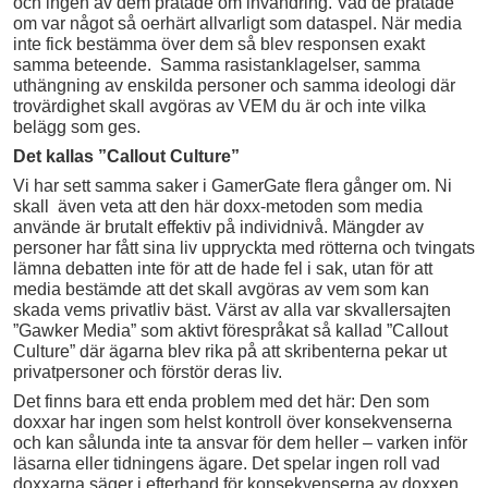
och ingen av dem pratade om invandring. Vad de pratade
om var något så oerhärt allvarligt som dataspel. När media
inte fick bestämma över dem så blev responsen exakt
samma beteende. Samma rasistanklagelser, samma
uthängning av enskilda personer och samma ideologi där
trovärdighet skall avgöras av VEM du är och inte vilka
belägg som ges.
Det kallas ”Callout Culture”
Vi har sett samma saker i GamerGate flera gånger om. Ni
skall även veta att den här doxx-metoden som media
använde är brutalt effektiv på individnivå. Mängder av
personer har fått sina liv uppryckta med rötterna och tvingats
lämna debatten inte för att de hade fel i sak, utan för att
media bestämde att det skall avgöras av vem som kan
skada vems privatliv bäst. Värst av alla var skvallersajten
”Gawker Media” som aktivt förespråkat så kallad ”Callout
Culture” där ägarna blev rika på att skribenterna pekar ut
privatpersoner och förstör deras liv.
Det finns bara ett enda problem med det här: Den som
doxxar har ingen som helst kontroll över konsekvenserna
och kan sålunda inte ta ansvar för dem heller – varken inför
läsarna eller tidningens ägare. Det spelar ingen roll vad
doxxarna säger i efterhand för konsekvenserna av doxxen