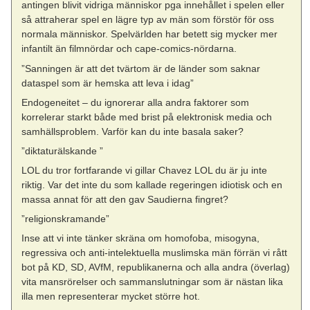
antingen blivit vidriga människor pga innehållet i spelen eller
så attraherar spel en lägre typ av män som förstör för oss
normala människor. Spelvärlden har betett sig mycker mer
infantilt än filmnördar och cape-comics-nördarna.
”Sanningen är att det tvärtom är de länder som saknar
dataspel som är hemska att leva i idag”
Endogeneitet – du ignorerar alla andra faktorer som
korrelerar starkt både med brist på elektronisk media och
samhällsproblem. Varför kan du inte basala saker?
”diktaturälskande ”
LOL du tror fortfarande vi gillar Chavez LOL du är ju inte
riktig. Var det inte du som kallade regeringen idiotisk och en
massa annat för att den gav Saudierna fingret?
”religionskramande”
Inse att vi inte tänker skräna om homofoba, misogyna,
regressiva och anti-intelektuella muslimska män förrän vi rått
bot på KD, SD, AVfM, republikanerna och alla andra (överlag)
vita mansrörelser och sammanslutningar som är nästan lika
illa men representerar mycket större hot.