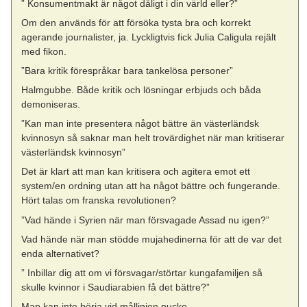
” Konsumentmakt är något dåligt i din värld eller?”
Om den används för att försöka tysta bra och korrekt
agerande journalister, ja. Lyckligtvis fick Julia Caligula rejält
med fikon.
”Bara kritik förespråkar bara tankelösa personer”
Halmgubbe. Både kritik och lösningar erbjuds och båda
demoniseras.
”Kan man inte presentera något bättre än västerländsk
kvinnosyn så saknar man helt trovärdighet när man kritiserar
västerländsk kvinnosyn”
Det är klart att man kan kritisera och agitera emot ett
system/en ordning utan att ha något bättre och fungerande.
Hört talas om franska revolutionen?
”Vad hände i Syrien när man försvagade Assad nu igen?”
Vad hände när man stödde mujahedinerna för att de var det
enda alternativet?
” Inbillar dig att om vi försvagar/störtar kungafamiljen så
skulle kvinnor i Saudiarabien få det bättre?”
Man kan inte börja vid mållinjen pucko.