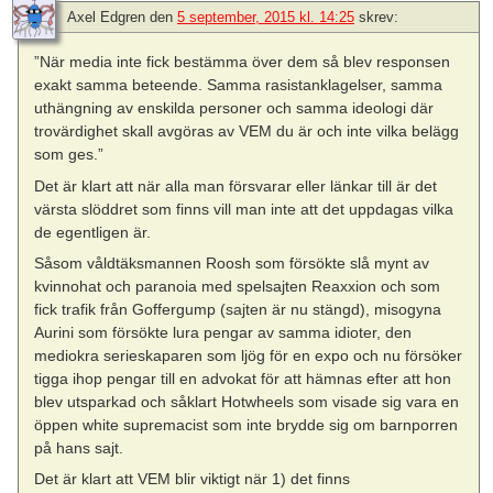
Axel Edgren
den
5 september, 2015 kl. 14:25
skrev:
”När media inte fick bestämma över dem så blev responsen
exakt samma beteende. Samma rasistanklagelser, samma
uthängning av enskilda personer och samma ideologi där
trovärdighet skall avgöras av VEM du är och inte vilka belägg
som ges.”
Det är klart att när alla man försvarar eller länkar till är det
värsta slöddret som finns vill man inte att det uppdagas vilka
de egentligen är.
Såsom våldtäksmannen Roosh som försökte slå mynt av
kvinnohat och paranoia med spelsajten Reaxxion och som
fick trafik från Goffergump (sajten är nu stängd), misogyna
Aurini som försökte lura pengar av samma idioter, den
mediokra serieskaparen som ljög för en expo och nu försöker
tigga ihop pengar till en advokat för att hämnas efter att hon
blev utsparkad och såklart Hotwheels som visade sig vara en
öppen white supremacist som inte brydde sig om barnporren
på hans sajt.
Det är klart att VEM blir viktigt när 1) det finns