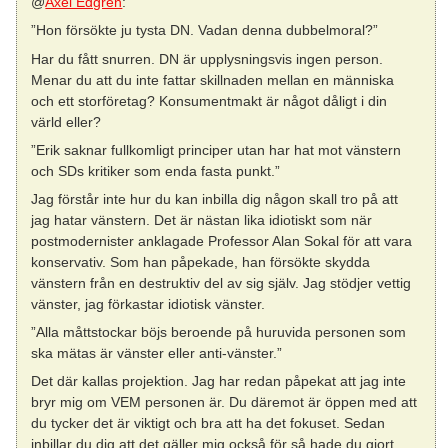
@
Axel Edgren
:
”Hon försökte ju tysta DN. Vadan denna dubbelmoral?”
Har du fått snurren. DN är upplysningsvis ingen person.
Menar du att du inte fattar skillnaden mellan en människa
och ett storföretag? Konsumentmakt är något dåligt i din
värld eller?
”Erik saknar fullkomligt principer utan har hat mot vänstern
och SDs kritiker som enda fasta punkt.”
Jag förstår inte hur du kan inbilla dig någon skall tro på att
jag hatar vänstern. Det är nästan lika idiotiskt som när
postmodernister anklagade Professor Alan Sokal för att vara
konservativ. Som han påpekade, han försökte skydda
vänstern från en destruktiv del av sig själv. Jag stödjer vettig
vänster, jag förkastar idiotisk vänster.
”Alla måttstockar böjs beroende på huruvida personen som
ska mätas är vänster eller anti-vänster.”
Det där kallas projektion. Jag har redan påpekat att jag inte
bryr mig om VEM personen är. Du däremot är öppen med att
du tycker det är viktigt och bra att ha det fokuset. Sedan
inbillar du dig att det gäller mig också för så hade du gjort.