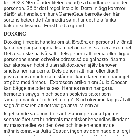
för DOXXING (får identiteten outad) så handlar det om den
personen. Så är det i regel inte alls. Detta inlägg kommer
därför att handla om hur #GamerGate bemötte den här
sortens beteende från media samt hur det hela funkar
bakom kulisserna. Först lite bakgrund.
DOXXING
Doxxing i media handlar om att förstöra en persons liv för att
tjäna pengar på uppmärksamhet och/eller statuera exempel.
Detta kan ske på två sätt. Dels genom att media offentliggör
personens namn och/eller adress så de galnaste läsarna
kan skapa en hotbild utan att doxxaren själv behöver
smutsa ner händerna. Dels genom att man offentliggör
privata pinsamheter som slår mot karaktären men har inget
att göra med ämnet. I Expressen-artikeln om Julia Caesar
kan bägge metoderna ses. Hennes namn hängs ut,
hemorten smygs in och sedan beskrivs saker som
”amalgamartiklar” och ”el-allergi”. Stort utrymme läggs åt att
säga åt läsaren att det viktiga är VEM hon är.
Inget kunde vara mindre sant. Sanningen är att jag det
senaste året sett hundratals människor behandlas likadant
av massmedier världen över och inte en enda av de
människorna var Julia Ceasar, ingen av dem hade elallergi