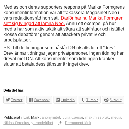
Medias och deras supporters respons på Marika Formgrens
konsumentinformation var att trakassera Magasinet Neo i
vars redaktionsråd hon satt.
Därför har nu Marika Formgren
sett sig tvingad att lämna Neo.
Ännu ett exempel på hur
media har som aktiv taktik att vägra att sakfrågor och istället
krossa debattörer genom att attackera privatliv och
arbetsplatser.
PS: Till de tidningar som påstår DN utsatts för ett ”drev”.
Drev är när tidningar jagar privatpersoner. Ingen tidning har
drevat mot DN. Att konsumenter som tidningen kränker
slutar att betala dess tjänster är inget drev.
Dela det här:
Twitter
Facebook
LinkedIn
Tumblr
Skriv ut
Publicerat i
Erik
Märkt
anonymitet
,
Julia Caesar
,
maktmissbruk
,
media
,
Niklas Orrenius
,
yttrandefrihet
Permanent länk