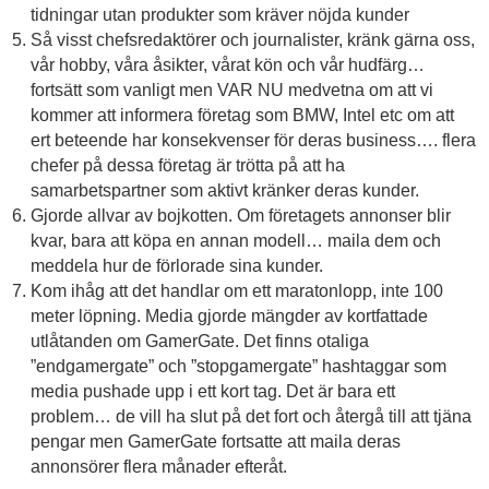
tidningar utan produkter som kräver nöjda kunder
Så visst chefsredaktörer och journalister, kränk gärna oss,
vår hobby, våra åsikter, vårat kön och vår hudfärg…
fortsätt som vanligt men VAR NU medvetna om att vi
kommer att informera företag som BMW, Intel etc om att
ert beteende har konsekvenser för deras business…. flera
chefer på dessa företag är trötta på att ha
samarbetspartner som aktivt kränker deras kunder.
Gjorde allvar av bojkotten. Om företagets annonser blir
kvar, bara att köpa en annan modell… maila dem och
meddela hur de förlorade sina kunder.
Kom ihåg att det handlar om ett maratonlopp, inte 100
meter löpning. Media gjorde mängder av kortfattade
utlåtanden om GamerGate. Det finns otaliga
”endgamergate” och ”stopgamergate” hashtaggar som
media pushade upp i ett kort tag. Det är bara ett
problem… de vill ha slut på det fort och återgå till att tjäna
pengar men GamerGate fortsatte att maila deras
annonsörer flera månader efteråt.