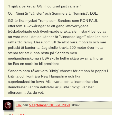
”I själva verket är GG i hög grad just vänster”
Och Ninni är ”vänster” och Sommers är ”feminist”. LOL.
GG är lika mycket Trump som Sanders som RON PAUL
eftersom 15-25-åringar är ett gäng lättövertygade,
tröskelbefriade och överhypade praktarslen i starkt behov av
att vara med i det de känner är ”vinnande laget” eller i en stor
rättfärdig familj. Dessutom vill de alltid vara motvalls och mer
politiskt åt kanterna. Jag skulle kravla 200 meter över heta
stenar för att kunna rösta på Sanders men
mediamänniskorna i USA skulle hellre skära av sina fingrar
än låta en socialist bli president.
Sanders bara råkar vara ”riktig” vänster för att han är poppis i
kritvita och konträra New Hampshire och lika
superkaukasiska Iowa. Alla svarta och latinamerikanska
demokrater i andra delstater är ju inte ”riktig” vänster
eftersom… Ja, du vet.
Erik
den
5 september, 2015 kl. 20:24
skrev: