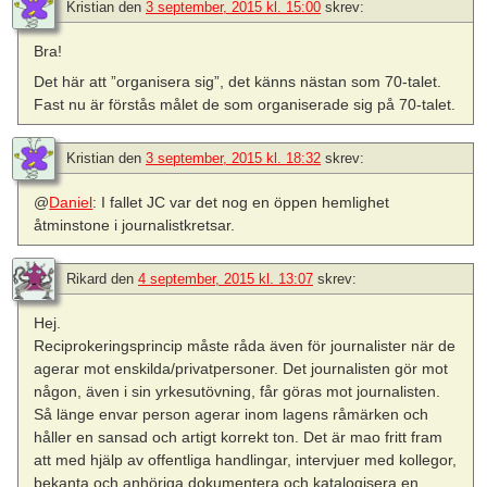
Kristian
den
3 september, 2015 kl. 15:00
skrev:
Bra!
Det här att ”organisera sig”, det känns nästan som 70-talet.
Fast nu är förstås målet de som organiserade sig på 70-talet.
Kristian
den
3 september, 2015 kl. 18:32
skrev:
@
Daniel
: I fallet JC var det nog en öppen hemlighet
åtminstone i journalistkretsar.
Rikard
den
4 september, 2015 kl. 13:07
skrev:
Hej.
Reciprokeringsprincip måste råda även för journalister när de
agerar mot enskilda/privatpersoner. Det journalisten gör mot
någon, även i sin yrkesutövning, får göras mot journalisten.
Så länge envar person agerar inom lagens råmärken och
håller en sansad och artigt korrekt ton. Det är mao fritt fram
att med hjälp av offentliga handlingar, intervjuer med kollegor,
bekanta och anhöriga dokumentera och katalogisera en