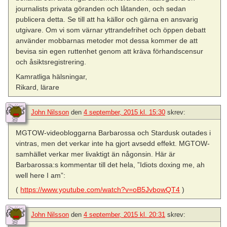
journalists privata göranden och låtanden, och sedan
publicera detta. Se till att ha källor och gärna en ansvarig
utgivare. Om vi som värnar yttrandefrihet och öppen debatt
använder mobbarnas metoder mot dessa kommer de att
bevisa sin egen ruttenhet genom att kräva förhandscensur
och åsiktsregistrering.
Kamratliga hälsningar,
Rikard, lärare
John Nilsson
den
4 september, 2015 kl. 15:30
skrev:
MGTOW-videobloggarna Barbarossa och Stardusk outades i
vintras, men det verkar inte ha gjort avsedd effekt. MGTOW-
samhället verkar mer livaktigt än någonsin. Här är
Barbarossa:s kommentar till det hela, ”Idiots doxing me, ah
well here I am”:
(
https://www.youtube.com/watch?v=oB5JvbowQT4
)
John Nilsson
den
4 september, 2015 kl. 20:31
skrev: