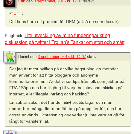
Erik
den
3 september, 2015 kl. 12:07
skrev:
@
Ulf T
:
Det finns bara ett problem för DEM (alltså de som doxxar)
Lite utveckling av mina funderingar kring
Pingback:
diskussion på twitter | Trollan's Tankar om stort och smått
Daniel
den
3 september, 2015 kl. 14:07
skrev:
Det jag är mest nyfiken på är vilka högst olagliga metoder
man använt för att hitta bloggare och anonyma
kommentatorer mm. Är det vi ser tips från folk som jobbar på
FRA / Säpo och har tillgång till varje bokstav som skickas på
internet, eller illegala intrång och hacking?
En sak är säker, det har definitivt brutits lagar och man
undrar hur många fler man fått tag på uppgifter för, och hur
dessa används. Utpressning osv verkar ju inte vara att gå för
långt för vänstern iaf.