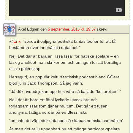
Axel Edgren
den
5 september, 2015 kl. 19:57
skrev:
@
Erik
: ”sprida ihopljugna politiska fantasiteorier för att få
bestämma över innehållet i dataspel.”
Nej. Det där är bara en ”Issa Issa” för hatiska spelare – en
läskig anekdot man skriker om och om igen för att berättiga
all sin galenskap.
Herregud, en populär kulturfascistisk podcast bland GGera
bjöd ju in Jack Thompson. Så jag vann.
”då dök avundsjukan upp hos våra så kallade “kultureliter” ”
Nej, det är bara ett fåtal lyckade utvecklare och
förläggarnissar som tjänar multum. Det går ett tusen
anonyma, fattiga nördar på en Bleszinski.
”om inte de vägleder dataspel så skapas hemska samhällen”
Ja men det är ju uppenbart nu att många hardcore-spelare