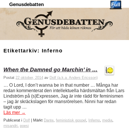
Genusdebatten
Hoppa till huvudinnehåll
Hoppa till sekundärt innehåll
Etikettarkiv:
Inferno
When the Damned go Marchin’ in …
Postat
22 oktober, 2014
av
Dolf (a.k.a. Anders Ericsson)
… O Lord, I don’t wanna be in that number … Många har
redan kommenterat den intellektuella härdsmältan från Lars
Lindström på (s)Expressen, Jag är inte rädd för feminismen
– jag är skräckslagen för mansrörelsen. Ninni har redan
tagit upp …
Läs mer
→
Publicerat i
Dolf
|
Märkt
Dante
,
feministisk gospel
,
Inferno
,
media
,
misandri
,
poesi