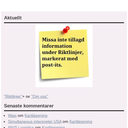
Aktuellt
"Riktlinjer"
+ se
"Om oss"
Senaste kommentarer
Wais
om
Kartläggning
Simultaneous interpreter USA
om
Kartläggning
INVS Logistics
om
Kartläggning