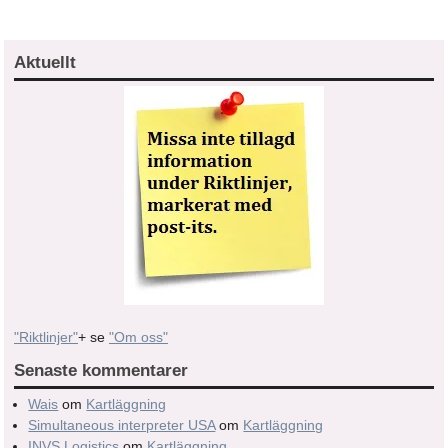
Aktuellt
"Riktlinjer"
+ se
"Om oss"
Senaste kommentarer
Wais
om
Kartläggning
Simultaneous interpreter USA
om
Kartläggning
INVS Logistics
om
Kartläggning