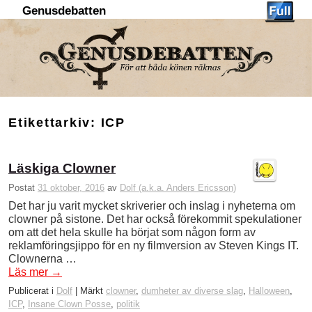
Genusdebatten
Hoppa till huvudinnehåll
Hoppa till sekundärt innehåll
Etikettarkiv:
ICP
Läskiga Clowner
Postat
31 oktober, 2016
av
Dolf (a.k.a. Anders Ericsson)
Det har ju varit mycket skriverier och inslag i nyheterna om
clowner på sistone. Det har också förekommit spekulationer
om att det hela skulle ha börjat som någon form av
reklamföringsjippo för en ny filmversion av Steven Kings IT.
Clownerna …
Läs mer
→
Publicerat i
Dolf
|
Märkt
clowner
,
dumheter av diverse slag
,
Halloween
,
ICP
,
Insane Clown Posse
,
politik