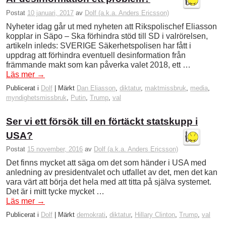
Postat
10 januari, 2017
av
Dolf (a.k.a. Anders Ericsson)
Nyheter idag går ut med nyheten att Rikspolischef Eliasson
kopplar in Säpo – Ska förhindra stöd till SD i valrörelsen,
artikeln inleds: SVERIGE Säkerhetspolisen har fått i
uppdrag att förhindra eventuell desinformation från
främmande makt som kan påverka valet 2018, ett …
Läs mer
→
Publicerat i
Dolf
|
Märkt
Dan Eliasson
,
diktatur
,
maktmissbruk
,
media
,
myndighetsmissbruk
,
Putin
,
Trump
,
val
Ser vi ett försök till en förtäckt statskupp i
USA?
Postat
15 november, 2016
av
Dolf (a.k.a. Anders Ericsson)
Det finns mycket att säga om det som händer i USA med
anledning av presidentvalet och utfallet av det, men det kan
vara värt att börja det hela med att titta på själva systemet.
Det är i mitt tycke mycket …
Läs mer
→
Publicerat i
Dolf
|
Märkt
demokrati
,
diktatur
,
Hillary Clinton
,
Trump
,
val