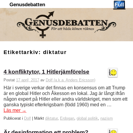
Genusdebatten
Hoppa till huvudinnehåll
Hoppa till sekundärt innehåll
Etikettarkiv:
diktatur
4 konfliktytor, 1 Hitlerjämförelse
Postat
17 april, 2017
av
Dolf (a.k.a. Anders Ericsson)
Här i sverige verkar det finnas en konsensus om att Trump
är en global Hitler och Åkesson en lokal. Jag är långt ifrån
någon expert på Hitler eller andra världskriget, men som ett
ganska typiskt efterkrigsbarn (född 1960) med en …
Läs mer
→
Publicerat i
Dolf
|
Märkt
diktatur
,
Erdogan
,
global politik
,
nazism
Är desinformation ett problem?