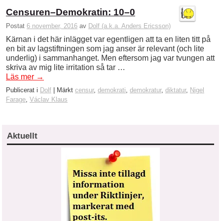
Censuren–Demokratin: 10–0
Postat
6 november, 2016
av
Dolf (a.k.a. Anders Ericsson)
Kärnan i det här inlägget var egentligen att ta en liten titt på
en bit av lagstiftningen som jag anser är relevant (och lite
underlig) i sammanhanget. Men eftersom jag var tvungen att
skriva av mig lite irritation så tar …
Läs mer
→
Publicerat i
Dolf
|
Märkt
censur
,
demokrati
,
demokratur
,
diktatur
,
Nigel
Farage
,
Václav Klaus
Aktuellt