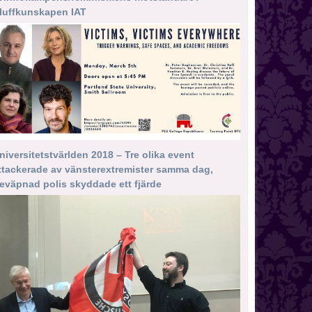
luffkunskapen IAT
niversitetstvärlden 2018 – Tre olika event
ttackerade av vänsterextremister samma dag,
eväpnad polis skyddade ett fjärde