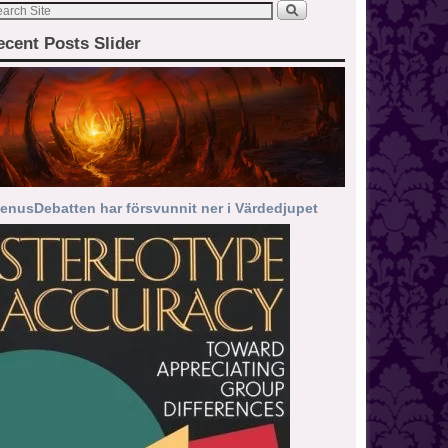
ecent Posts Slider
enusDebatten har försvunnit ner i Värdedjupet