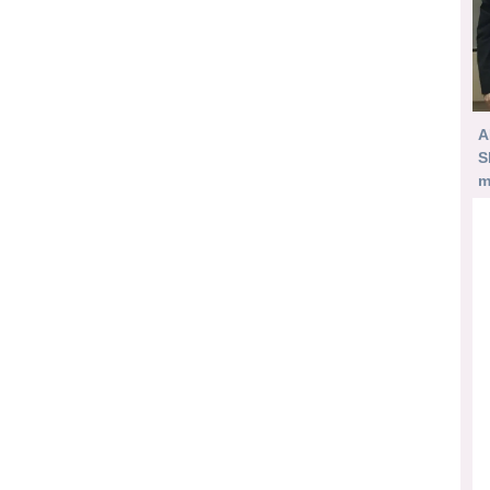
A
S
m