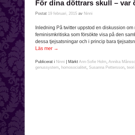
För dina döttrars skull – var 
Postat
19 februari, 2015
av
Ninni
Inledning På twitter uppstod en diskussion om r
feminismkritiska som försökte visa på den samhä
dessa tjejsatsningar och i princip bara tjejsa
Läs mer
→
Publicerat i
Ninni
|
Märkt
Ann-Sofie Holm
,
Annika Månss
genussystem
,
homosocialitet
,
Susanna Pettersson
,
teori