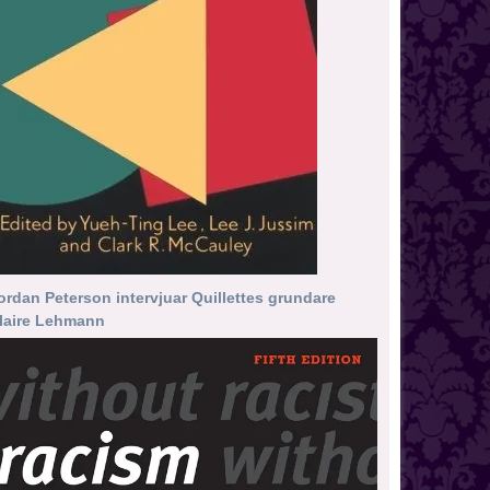
ordan Peterson intervjuar Quillettes grundare
laire Lehmann