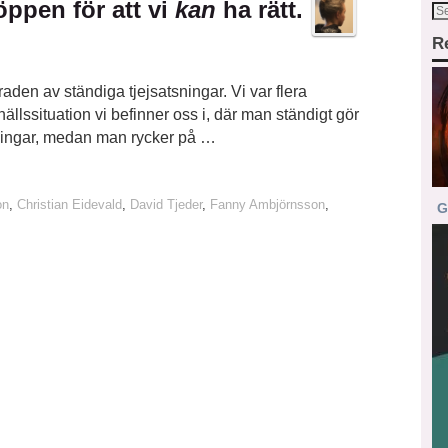
öppen för att vi
kan
ha rätt.
R
aden av ständiga tjejsatsningar. Vi var flera
llssituation vi befinner oss i, där man ständigt gör
tsningar, medan man rycker på …
on
,
Christian Eidevald
,
David Tjeder
,
Fanny Ambjörnsson
,
G