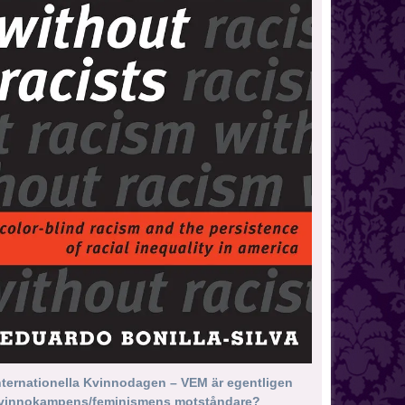
nternationella Kvinnodagen – VEM är egentligen
vinnokampens/feminismens motståndare?