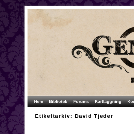
Hoppa till huvudinnehåll
Hoppa till sekundärt innehåll
Hem
Bibliotek
Forums
Kartläggning
Ko
Etikettarkiv:
David Tjeder