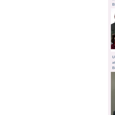
B
U
a
B