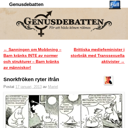
Genusdebatten
Hoppa till huvudinnehåll
Hoppa till sekundärt innehåll
←
Sanningen om Mobbning –
Brittiska mediefeminister i
Inläggsnavigering
Barn kränks INTE av normer
storbråk med Transsexuella
och strukturer – Barn kränks
aktivister
→
av människor!
Snorkfröken ryter ifrån
Postat
17 januari, 2013
av
Mariel