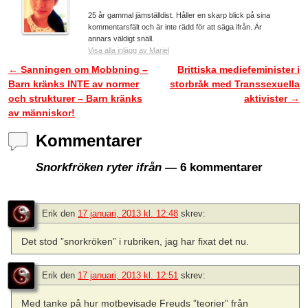
25 år gammal jämställdist. Håller en skarp blick på sina
kommentarsfält och är inte rädd för att säga ifrån. Är
annars väldigt snäll.
Visa alla inlägg av Mariel
←
Sanningen om Mobbning –
Brittiska mediefeminister i
Inläggsnavigering
Barn kränks INTE av normer
storbråk med Transsexuella
och strukturer – Barn kränks
aktivister
→
av människor!
Kommentarer
Snorkfröken ryter ifrån
— 6 kommentarer
Erik
den
17 januari, 2013 kl. 12:48
skrev:
Det stod ”snorkröken” i rubriken, jag har fixat det nu.
Erik
den
17 januari, 2013 kl. 12:51
skrev:
Med tanke på hur motbevisade Freuds ”teorier” från