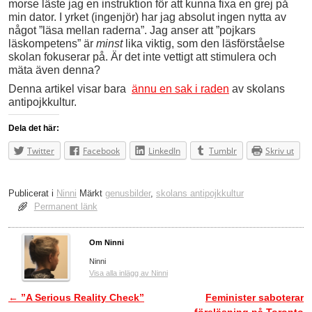
morse läste jag en instruktion för att kunna fixa en grej på
min dator. I yrket (ingenjör) har jag absolut ingen nytta av
något ”läsa mellan raderna”. Jag anser att ”pojkars
läskompetens” är
minst
lika viktig, som den läsförståelse
skolan fokuserar på. Är det inte vettigt att stimulera och
mäta även denna?
Denna artikel visar bara
ännu en sak i raden
av skolans
antipojkkultur.
Dela det här:
Twitter
Facebook
LinkedIn
Tumblr
Skriv ut
Publicerat i
Ninni
Märkt
genusbilder
,
skolans antipojkkultur
Permanent länk
Om Ninni
Ninni
Visa alla inlägg av Ninni
←
”A Serious Reality Check”
Feminister saboterar
Inläggsnavigering
föreläsning på Toronto