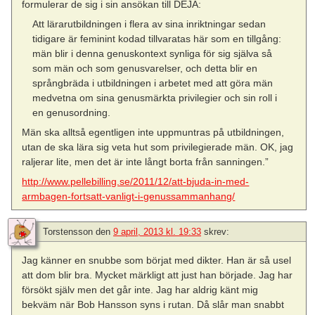
formulerar de sig i sin ansökan till DEJA:
Att lärarutbildningen i flera av sina inriktningar sedan
tidigare är feminint kodad tillvaratas här som en tillgång:
män blir i denna genuskontext synliga för sig själva så
som män och som genusvarelser, och detta blir en
språngbräda i utbildningen i arbetet med att göra män
medvetna om sina genusmärkta privilegier och sin roll i
en genusordning.
Män ska alltså egentligen inte uppmuntras på utbildningen,
utan de ska lära sig veta hut som privilegierade män. OK, jag
raljerar lite, men det är inte långt borta från sanningen.”
http://www.pellebilling.se/2011/12/att-bjuda-in-med-
armbagen-fortsatt-vanligt-i-genussammanhang/
Torstensson
den
9 april, 2013 kl. 19:33
skrev:
Jag känner en snubbe som börjat med dikter. Han är så usel
att dom blir bra. Mycket märkligt att just han började. Jag har
försökt själv men det går inte. Jag har aldrig känt mig
bekväm när Bob Hansson syns i rutan. Då slår man snabbt