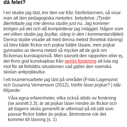
då felet?
I en studie jag läst, tror den var från Storbritannien, så visar
man att den pedagogiska metodes betydelse.
(Tyvärr
återhittade jag inte denna studie just nu. Jag kommer
troligen på det och då kompletterar jag inlägget. Någon som
vet vilken studie jag åsyftar, släng in den i kommentarsfältet)
Denna studie visade att med denna metod (fonetisk träning)
så blev både flickor och pojkar bättre läsare, men pojkar
gynnades av denna metod så mycket att de gick om
flickornas kunskapsnivå. Men oavsett den rapporten eller ej,
det finns god kunskapbas från
seriös forskning
att luta sig
mot för att förbättra situationen vad gäller den svenska
skolan antipojkkultur.
I ett examensarbete jag läst på området (Frida Lagerqvist
och Susanna Vernersson (2012),
Varför läser pojkar?
) står
följande:
Våra egna erfarenheter, vilka också stöds av forskning
(se avsnitt 2.3), är att pojkar läser mindre än flickor och
att dagens skola generellt är utformad på ett sätt som
passar flickor bättre än pojkar, åtminstone när det
kommer till läsning (s. 1)