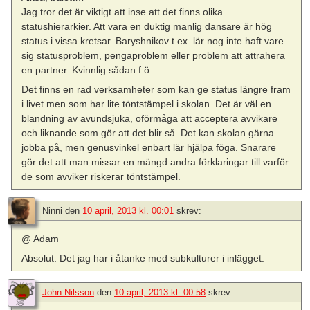
Jag tror det är viktigt att inse att det finns olika
statushierarkier. Att vara en duktig manlig dansare är hög
status i vissa kretsar. Baryshnikov t.ex. lär nog inte haft vare
sig statusproblem, pengaproblem eller problem att attrahera
en partner. Kvinnlig sådan f.ö.
Det finns en rad verksamheter som kan ge status längre fram
i livet men som har lite töntstämpel i skolan. Det är väl en
blandning av avundsjuka, oförmåga att acceptera avvikare
och liknande som gör att det blir så. Det kan skolan gärna
jobba på, men genusvinkel enbart lär hjälpa föga. Snarare
gör det att man missar en mängd andra förklaringar till varför
de som avviker riskerar töntstämpel.
Ninni
den
10 april, 2013 kl. 00:01
skrev:
@ Adam
Absolut. Det jag har i åtanke med subkulturer i inlägget.
John Nilsson
den
10 april, 2013 kl. 00:58
skrev: