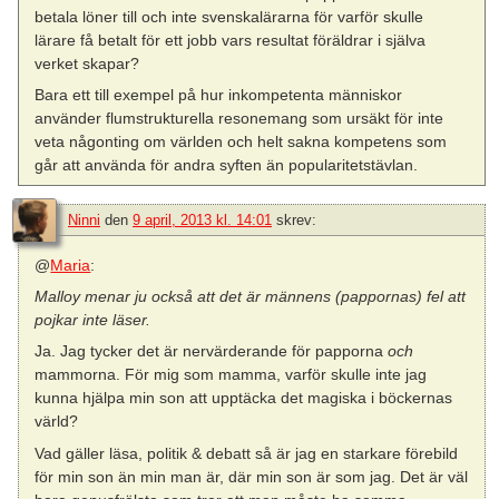
betala löner till och inte svenskalärarna för varför skulle
lärare få betalt för ett jobb vars resultat föräldrar i själva
verket skapar?
Bara ett till exempel på hur inkompetenta människor
använder flumstrukturella resonemang som ursäkt för inte
veta någonting om världen och helt sakna kompetens som
går att använda för andra syften än popularitetstävlan.
Ninni
den
9 april, 2013 kl. 14:01
skrev:
@
Maria
:
Malloy menar ju också att det är männens (pappornas) fel att
pojkar inte läser.
Ja. Jag tycker det är nervärderande för papporna
och
mammorna. För mig som mamma, varför skulle inte jag
kunna hjälpa min son att upptäcka det magiska i böckernas
värld?
Vad gäller läsa, politik & debatt så är jag en starkare förebild
för min son än min man är, där min son är som jag. Det är väl