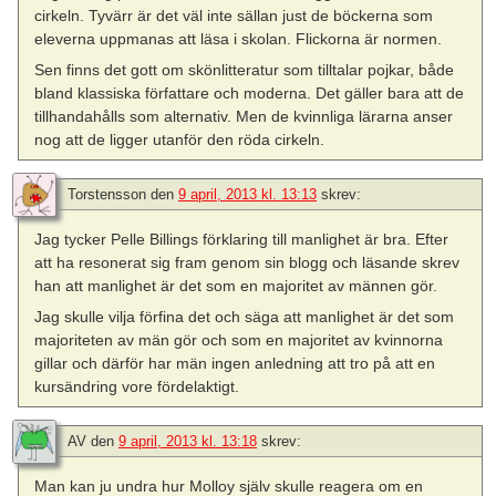
cirkeln. Tyvärr är det väl inte sällan just de böckerna som
eleverna uppmanas att läsa i skolan. Flickorna är normen.
Sen finns det gott om skönlitteratur som tilltalar pojkar, både
bland klassiska författare och moderna. Det gäller bara att de
tillhandahålls som alternativ. Men de kvinnliga lärarna anser
nog att de ligger utanför den röda cirkeln.
Torstensson
den
9 april, 2013 kl. 13:13
skrev:
Jag tycker Pelle Billings förklaring till manlighet är bra. Efter
att ha resonerat sig fram genom sin blogg och läsande skrev
han att manlighet är det som en majoritet av männen gör.
Jag skulle vilja förfina det och säga att manlighet är det som
majoriteten av män gör och som en majoritet av kvinnorna
gillar och därför har män ingen anledning att tro på att en
kursändring vore fördelaktigt.
AV
den
9 april, 2013 kl. 13:18
skrev:
Man kan ju undra hur Molloy själv skulle reagera om en