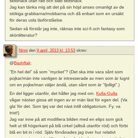
skitsnack utan rätt och slätt skitsnack.
Jag kan tänka mig att det på sin höjd anses omanligt av de
stökiga grabbarna/mobbarna och då enbart som en ursäkt
för deras usla läsförståelse.
Sedan så förstår jag inte, räknas inte sci-fi och fantasy som
skönlitteratur?
Ninni
den
9 april, 2013 kl. 13:53
skrev:
@
Bashflak
:
”En hel del” så som ”mycket”? (Det ska inte vara sånt som
pojkar/män inte vanligen är intresserade av men som är lugnt
om en pojke/man väljer ändå, utan sånt som är ”fjolligt”.)
En del ligger utanför, det håller jag med om.
Kulla-Gulla
vågar nästan gissa att ingen av er män läst för egen del. (Va
gla’ för det. Som tjej var det näst intill obligatorium. Fy, va
trist!)
Jag var inne på att modifiera bilden med en elips som gick
helt ut till högerkant på blå cirkel (alltså utanför röd) och förbi
blå en bit in i röd. Själv förvånades jag över hur relativt