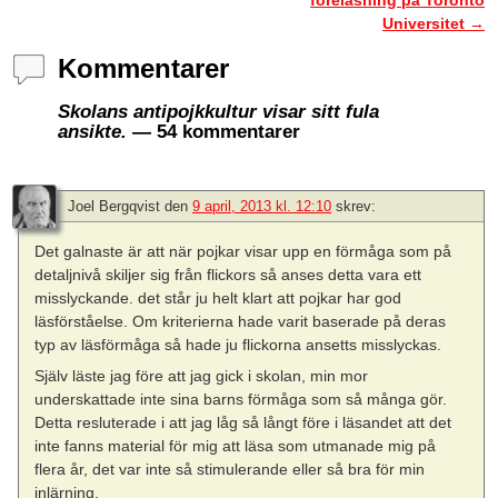
Universitet
→
Kommentarer
Skolans antipojkkultur visar sitt fula
ansikte.
— 54 kommentarer
Joel Bergqvist
den
9 april, 2013 kl. 12:10
skrev:
Det galnaste är att när pojkar visar upp en förmåga som på
detaljnivå skiljer sig från flickors så anses detta vara ett
misslyckande. det står ju helt klart att pojkar har god
läsförståelse. Om kriterierna hade varit baserade på deras
typ av läsförmåga så hade ju flickorna ansetts misslyckas.
Själv läste jag före att jag gick i skolan, min mor
underskattade inte sina barns förmåga som så många gör.
Detta resluterade i att jag låg så långt före i läsandet att det
inte fanns material för mig att läsa som utmanade mig på
flera år, det var inte så stimulerande eller så bra för min
inlärning.