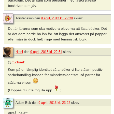
paradigm. Det är sånt som personer med läsförståelse
beskriver som jäv.
Torstensson
den
9 april, 2013 kl. 22:30
skrev:
Det är lärarna som ska motivera eleverna att läsa böcker. Det
är det dom borde ha lön för. Att lägga det ansvaret på pappor
eller män är dock helt i linje med feministisk logik.
Ninni
den
9 april, 2013 kl. 22:51
skrev:
@
michael
:
Kom på en lämplig identitet så ansöker vi lite stålar i positiv
särbehandling-kassan för minoritetsidentitet, så partar för
stålarna vi sen
(Hoppas du inte tog illa upp
)
Adam Bek
den
9 april, 2013 kl. 23:22
skrev:
Alltså, balett…