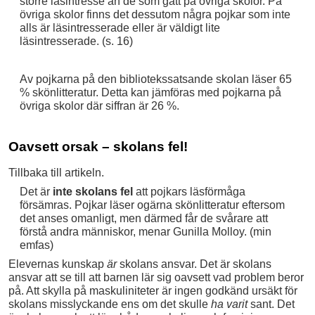
större läsintresse än de som gått på övriga skolor. På
övriga skolor finns det dessutom några pojkar som inte
alls är läsintresserade eller är väldigt lite
läsintresserade. (s. 16)
Av pojkarna på den bibliotekssatsande skolan läser 65
% skönlitteratur. Detta kan jämföras med pojkarna på
övriga skolor där siffran är 26 %.
Oavsett orsak – skolans fel!
Tillbaka till artikeln.
Det är
inte skolans fel
att pojkars läsförmåga
försämras. Pojkar läser ogärna skönlitteratur eftersom
det anses omanligt, men därmed får de svårare att
förstå andra människor, menar Gunilla Molloy. (min
emfas)
Elevernas kunskap
är
skolans ansvar. Det är skolans
ansvar att se till att barnen lär sig oavsett vad problem beror
på. Att skylla på maskuliniteter är ingen godkänd ursäkt för
skolans misslyckande ens om det skulle
ha varit
sant. Det