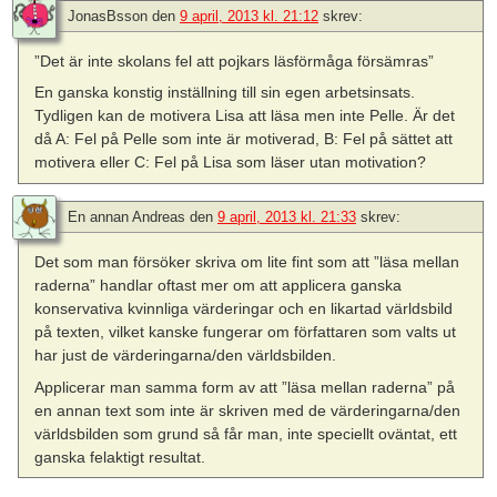
JonasBsson
den
9 april, 2013 kl. 21:12
skrev:
”Det är inte skolans fel att pojkars läsförmåga försämras”
En ganska konstig inställning till sin egen arbetsinsats.
Tydligen kan de motivera Lisa att läsa men inte Pelle. Är det
då A: Fel på Pelle som inte är motiverad, B: Fel på sättet att
motivera eller C: Fel på Lisa som läser utan motivation?
En annan Andreas
den
9 april, 2013 kl. 21:33
skrev:
Det som man försöker skriva om lite fint som att ”läsa mellan
raderna” handlar oftast mer om att applicera ganska
konservativa kvinnliga värderingar och en likartad världsbild
på texten, vilket kanske fungerar om författaren som valts ut
har just de värderingarna/den världsbilden.
Applicerar man samma form av att ”läsa mellan raderna” på
en annan text som inte är skriven med de värderingarna/den
världsbilden som grund så får man, inte speciellt oväntat, ett
ganska felaktigt resultat.