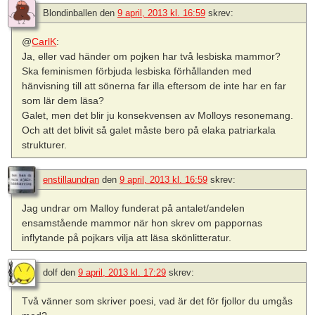
Blondinballen
den
9 april, 2013 kl. 16:59
skrev:
@
CarlK
:
Ja, eller vad händer om pojken har två lesbiska mammor?
Ska feminismen förbjuda lesbiska förhållanden med
hänvisning till att sönerna far illa eftersom de inte har en far
som lär dem läsa?
Galet, men det blir ju konsekvensen av Molloys resonemang.
Och att det blivit så galet måste bero på elaka patriarkala
strukturer.
enstillaundran
den
9 april, 2013 kl. 16:59
skrev:
Jag undrar om Malloy funderat på antalet/andelen
ensamstående mammor när hon skrev om pappornas
inflytande på pojkars vilja att läsa skönlitteratur.
dolf
den
9 april, 2013 kl. 17:29
skrev:
Två vänner som skriver poesi, vad är det för fjollor du umgås