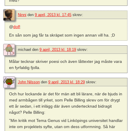
med?
Ninni
den
9 april, 2013 kl. 17:45
skrev:
@
dolf
:
En sån som jag får ta skräpet som ingen annan vill ha. ;D
michael
den
9 april, 2013 kl. 18:19
skrev:
Målar tecknar skriver poesi och även låttexter jag måste vara
en fyrfaldig fjolla.
John Nilsson
den
9 april, 2013 kl. 18:29
skrev:
Och hur lockande är det för män att bli lärare, när de bjuds in
med armbågen till yrket, som Pelle Billing skrev om för drygt
ett år sedan, i ett inlägg där även undertecknad bidragit
något? Pelle Billing:
”Min kritik mot Tema Genus vid Linköpings universitet handlar
inte om projektets syfte, utan om dess utformning. Så här