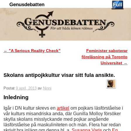
Genusdebatten
Hoppa till huvudinnehåll
Hoppa till sekundärt innehåll
←
”A Serious Reality Check”
Feminister saboterar
Inläggsnavigering
föreläsning på Toronto
Universitet
→
Skolans antipojkkultur visar sitt fula ansikte.
Postat
9 april, 2013
av
Ninni
Inledning
Igår i DN kultur skrevs en
artikel
om pojkars läsförståelse i
vår kulturs misandriska anda, där Gunilla Molloy försöker
skylla skolans misslyckande med pojkar angående
läsförståelse på maskuliniteten och män. Flera har redan
skrivit bra inlägg om denna bl. a.
Susanna Varis
och
En