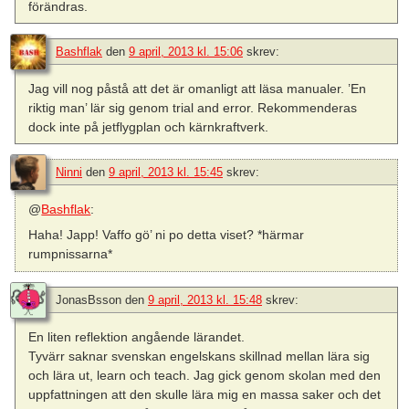
förändras.
Bashflak
den
9 april, 2013 kl. 15:06
skrev:
Jag vill nog påstå att det är omanligt att läsa manualer. ’En
riktig man’ lär sig genom trial and error. Rekommenderas
dock inte på jetflygplan och kärnkraftverk.
Ninni
den
9 april, 2013 kl. 15:45
skrev:
@
Bashflak
:
Haha! Japp! Vaffo gö’ ni po detta viset? *härmar
rumpnissarna*
JonasBsson
den
9 april, 2013 kl. 15:48
skrev:
En liten reflektion angående lärandet.
Tyvärr saknar svenskan engelskans skillnad mellan lära sig
och lära ut, learn och teach. Jag gick genom skolan med den
uppfattningen att den skulle lära mig en massa saker och det