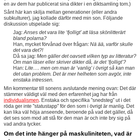
en av dem har publicerat sina dikter i en diktsamling tom.)
Sånt här kan skilja mellan generationer (eller andra
subkulturer), jag kollade därför med min son. Följande
diskussion utspelade sig:
Jag:
Anses det vara lite ‘fjolligt’ att läsa skönlitterärt
bland polarna?
Han, mycket förvånad över frågan:
Nä ää, varför skulle
det vara det?!
Då sa jag:
Men gäller det oavsett vilken typ av litteratur?
Om man läser eller skriver dikter då, är det ‘fjolligt’?
Han:
Lite…. men om man är ’vanlig’ i övrigt så kan man
det utan problem. Det är mer helheten som avgör, inte
enstaka intressen.
Min kommentar till sonens avslutande mening ovan: Det där
stämmer väldigt väl med den erfarenhet jag har från
individualismen
. Enstaka och specifika ”snedsteg” ut i det
röda ger inte ”statustapp” för den som i övrigt är manlig. Det
kan lika väl höja anseende, beroende på vad det gäller, då
det ses som mod att stå för den man är och inte bry sig på
vad andra tycker.
Om det inte hänger på maskuliniteten, vad är