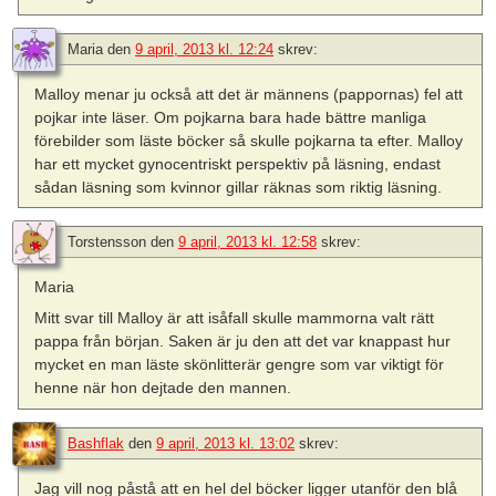
Maria
den
9 april, 2013 kl. 12:24
skrev:
Malloy menar ju också att det är männens (pappornas) fel att
pojkar inte läser. Om pojkarna bara hade bättre manliga
förebilder som läste böcker så skulle pojkarna ta efter. Malloy
har ett mycket gynocentriskt perspektiv på läsning, endast
sådan läsning som kvinnor gillar räknas som riktig läsning.
Torstensson
den
9 april, 2013 kl. 12:58
skrev:
Maria
Mitt svar till Malloy är att isåfall skulle mammorna valt rätt
pappa från början. Saken är ju den att det var knappast hur
mycket en man läste skönlitterär gengre som var viktigt för
henne när hon dejtade den mannen.
Bashflak
den
9 april, 2013 kl. 13:02
skrev:
Jag vill nog påstå att en hel del böcker ligger utanför den blå