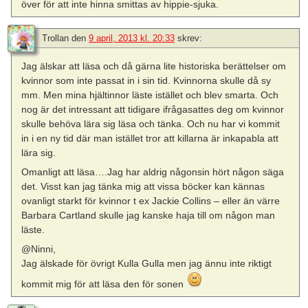
över för att inte hinna smittas av hippie-sjuka.
Trollan
den
9 april, 2013 kl. 20:33
skrev:
Jag älskar att läsa och då gärna lite historiska berättelser om
kvinnor som inte passat in i sin tid. Kvinnorna skulle då sy
mm. Men mina hjältinnor läste istället och blev smarta. Och
nog är det intressant att tidigare ifrågasattes deg om kvinnor
skulle behöva lära sig läsa och tänka. Och nu har vi kommit
in i en ny tid där man istället tror att killarna är inkapabla att
lära sig.
Omanligt att läsa….Jag har aldrig någonsin hört någon säga
det. Visst kan jag tänka mig att vissa böcker kan kännas
ovanligt starkt för kvinnor t ex Jackie Collins – eller än värre
Barbara Cartland skulle jag kanske haja till om någon man
läste.
@Ninni,
Jag älskade för övrigt Kulla Gulla men jag ännu inte riktigt
kommit mig för att läsa den för sonen