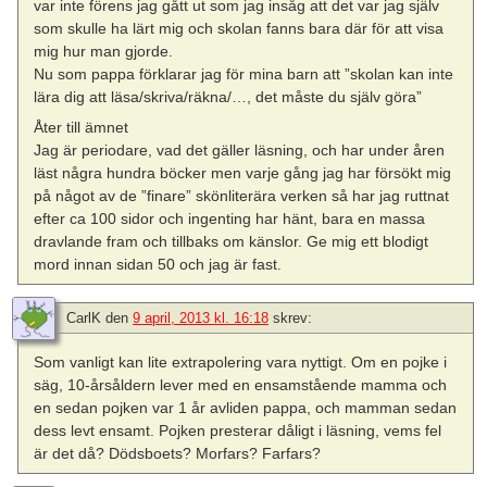
var inte förens jag gått ut som jag insåg att det var jag själv
som skulle ha lärt mig och skolan fanns bara där för att visa
mig hur man gjorde.
Nu som pappa förklarar jag för mina barn att ”skolan kan inte
lära dig att läsa/skriva/räkna/…, det måste du själv göra”
Åter till ämnet
Jag är periodare, vad det gäller läsning, och har under åren
läst några hundra böcker men varje gång jag har försökt mig
på något av de ”finare” skönliterära verken så har jag ruttnat
efter ca 100 sidor och ingenting har hänt, bara en massa
dravlande fram och tillbaks om känslor. Ge mig ett blodigt
mord innan sidan 50 och jag är fast.
CarlK
den
9 april, 2013 kl. 16:18
skrev:
Som vanligt kan lite extrapolering vara nyttigt. Om en pojke i
säg, 10-årsåldern lever med en ensamstående mamma och
en sedan pojken var 1 år avliden pappa, och mamman sedan
dess levt ensamt. Pojken presterar dåligt i läsning, vems fel
är det då? Dödsboets? Morfars? Farfars?