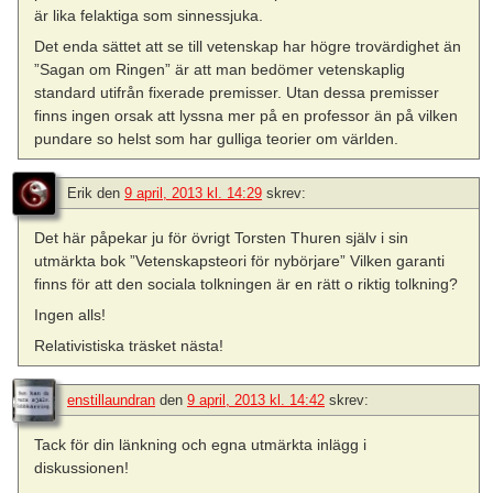
är lika felaktiga som sinnessjuka.
Det enda sättet att se till vetenskap har högre trovärdighet än
”Sagan om Ringen” är att man bedömer vetenskaplig
standard utifrån fixerade premisser. Utan dessa premisser
finns ingen orsak att lyssna mer på en professor än på vilken
pundare so helst som har gulliga teorier om världen.
Erik
den
9 april, 2013 kl. 14:29
skrev:
Det här påpekar ju för övrigt Torsten Thuren själv i sin
utmärkta bok ”Vetenskapsteori för nybörjare” Vilken garanti
finns för att den sociala tolkningen är en rätt o riktig tolkning?
Ingen alls!
Relativistiska träsket nästa!
enstillaundran
den
9 april, 2013 kl. 14:42
skrev:
Tack för din länkning och egna utmärkta inlägg i
diskussionen!