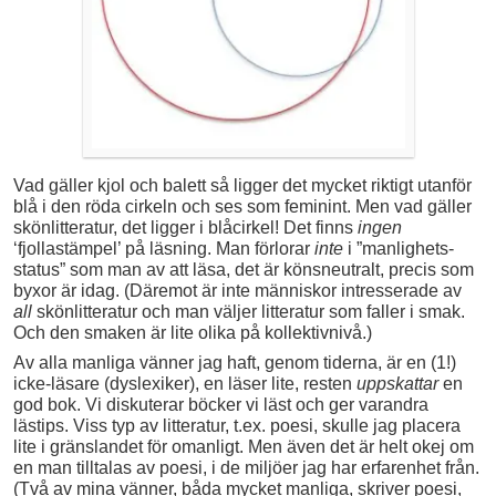
Vad gäller kjol och balett så ligger det mycket riktigt utanför
blå i den röda cirkeln och ses som feminint. Men vad gäller
skönlitteratur, det ligger i blåcirkel! Det finns
ingen
‘fjollastämpel’ på läsning. Man förlorar
inte
i ”manlighets-
status” som man av att läsa, det är könsneutralt, precis som
byxor är idag. (Däremot är inte människor intresserade av
all
skönlitteratur och man väljer litteratur som faller i smak.
Och den smaken är lite olika på kollektivnivå.)
Av alla manliga vänner jag haft, genom tiderna, är en (1!)
icke-läsare (dyslexiker), en läser lite, resten
uppskattar
en
god bok. Vi diskuterar böcker vi läst och ger varandra
lästips. Viss typ av litteratur, t.ex. poesi, skulle jag placera
lite i gränslandet för omanligt. Men även det är helt okej om
en man tilltalas av poesi, i de miljöer jag har erfarenhet från.
(Två av mina vänner, båda mycket manliga, skriver poesi,