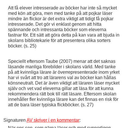
Att få elever intresserade av böcker har inte så mycket
med kön att göra, men med tanke på att pojkar läser
mindre än flickor är det extra viktigt att tidigt få pojkar
intresserade. Det gör vi enklast genom att hitta
spännande och intressanta böcker som eleverna
fastnar för. Ett sätt att göra detta på kan vara att bjuda in
skolans bibliotekarie för att presentera olika sorters
böcker. (s. 25)
Speciellt eftersom Taube (2007) menar att det saknas
läsande manliga förebilder i skolans värld. Med tanke
på att kvinnliga lärare är överrepresenterade inom yrket
har vi svårt att tro att lärarens val av böcker kan hållas
könsneutralt. Det är även viktigt att läraren läser mycket
själv och vet vad eleverna gillar att läsa för att kunna
rekommendera rätt bok till rätt läsare. Eftersom skolan
innehåller fler kvinnliga lärare kan det finnas en risk för
att de bara läser typiska flickböcker. (s. 27)
Signaturen
AV skriver i en kommentar
:
När ens son, som gärna läser och med synnerligen