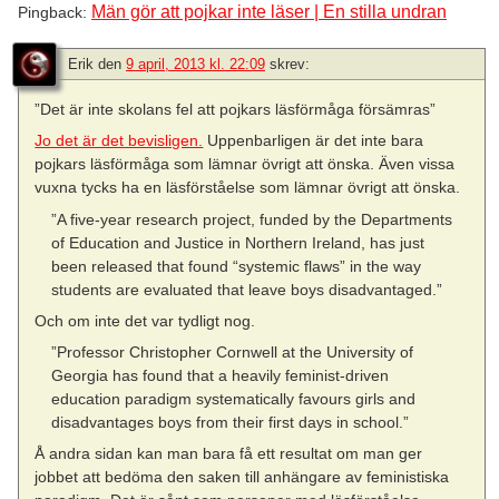
Män gör att pojkar inte läser | En stilla undran
Pingback:
Erik
den
9 april, 2013 kl. 22:09
skrev:
”Det är inte skolans fel att pojkars läsförmåga försämras”
Jo det är det bevisligen.
Uppenbarligen är det inte bara
pojkars läsförmåga som lämnar övrigt att önska. Även vissa
vuxna tycks ha en läsförståelse som lämnar övrigt att önska.
”A five-year research project, funded by the Departments
of Education and Justice in Northern Ireland, has just
been released that found “systemic flaws” in the way
students are evaluated that leave boys disadvantaged.”
Och om inte det var tydligt nog.
”Professor Christopher Cornwell at the University of
Georgia has found that a heavily feminist-driven
education paradigm systematically favours girls and
disadvantages boys from their first days in school.”
Å andra sidan kan man bara få ett resultat om man ger
jobbet att bedöma den saken till anhängare av feministiska