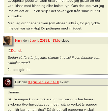
accepterat poesi är. Utan erfarenhet hade jag gissat att det
var i klass med klänning eller balett, typ. Och det upplever jag
inte att det är…. Sen skiljer det säkerligen från subkultur till
subkultur.
Men jag droppade tanken (om elipsen alltså), för jag tyckte
inte det var så viktigt för poängen med inlägget.
Ninni
den
9 april, 2013 kl. 13:55
skrev:
@
Daniel
:
Sedan så förstår jag inte, räknas inte sci-fi och fantasy som
skönlitteratur?
Jo, det gör det.
Erik
den
9 april, 2013 kl. 14:00
skrev:
Ummm…
Skulle någon kunna förklara för mig varför vi har lärare i
skolorna överhuvudtaget om det i själva verket är pappor
som lär barnen att läsa? Då är det väl papporna vi skall