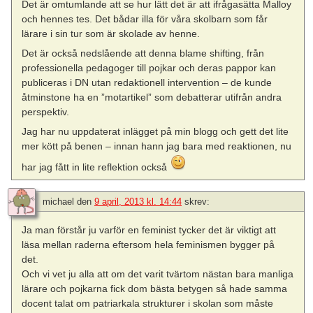
Det är omtumlande att se hur lätt det är att ifrågasätta Malloy
och hennes tes. Det bådar illa för våra skolbarn som får
lärare i sin tur som är skolade av henne.
Det är också nedslående att denna blame shifting, från
professionella pedagoger till pojkar och deras pappor kan
publiceras i DN utan redaktionell intervention – de kunde
åtminstone ha en ”motartikel” som debatterar utifrån andra
perspektiv.
Jag har nu uppdaterat inlägget på min blogg och gett det lite
mer kött på benen – innan hann jag bara med reaktionen, nu
har jag fått in lite reflektion också
michael
den
9 april, 2013 kl. 14:44
skrev:
Ja man förstår ju varför en feminist tycker det är viktigt att
läsa mellan raderna eftersom hela feminismen bygger på
det.
Och vi vet ju alla att om det varit tvärtom nästan bara manliga
lärare och pojkarna fick dom bästa betygen så hade samma
docent talat om patriarkala strukturer i skolan som måste