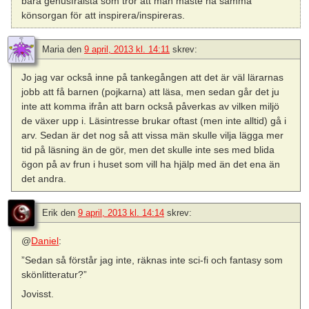
bara genusfrälsta som tror att man måste ha samma
könsorgan för att inspirera/inspireras.
Maria
den
9 april, 2013 kl. 14:11
skrev:
Jo jag var också inne på tankegången att det är väl lärarnas
jobb att få barnen (pojkarna) att läsa, men sedan går det ju
inte att komma ifrån att barn också påverkas av vilken miljö
de växer upp i. Läsintresse brukar oftast (men inte alltid) gå i
arv. Sedan är det nog så att vissa män skulle vilja lägga mer
tid på läsning än de gör, men det skulle inte ses med blida
ögon på av frun i huset som vill ha hjälp med än det ena än
det andra.
Erik
den
9 april, 2013 kl. 14:14
skrev:
@
Daniel
:
”Sedan så förstår jag inte, räknas inte sci-fi och fantasy som
skönlitteratur?”
Jovisst.