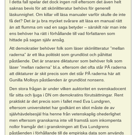
I detta fall spelar det dock ingen roll eftersom det även helt
saknas bevis för att skönlitteratur behövs för generell
läskunnighet. Om killar vill läsa manualer varför skulle de inte
få det? Det är ju bra mycket svårare att läsa en manual rätt
än att flumma om vad en saga betyder – särskilt när man inte
ens behöver ha rätt i förhållande till vad författaren som
hittade på sagan själv ansåg.
Att demokratier behöver folk som läser skönlitteratur ”mellan
raderna” är ett lika politiskt som grundlöst och påhittat
påstående. Det är snarare diktaturer som behöver folk som
läser ”mellan raderna” bl.a. eftersom det ofta står PÅ raderna
att diktaturer är skit precis som det står PÅ raderna här att
Gunilla Molloys påståenden är grundlöst nonsens.
Den stora frågan är under vilken auktoritet en svenskadocent
får sitta och ljuga i DN om demokratins förutsättningar. Rent
praktiskt är det precis som i fallet med Eva Lundgren,
eftersom universitetet har godkänt en idiot måste de av
självhävdelsesjäl fria henne från vetenskaplig ohederlighet
men eftersom granskarna inte vill framstå som inkompenta
nollor framgår det i granskningen att Eva Lundgrens
påståenden i förhållande till de empiriska data som används