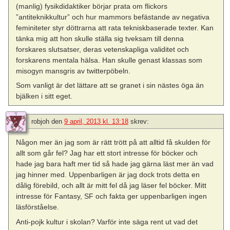
(manlig) fysikdidaktiker börjar prata om flickors
”antiteknikkultur” och hur mammors befästande av negativa
feminiteter styr döttrarna att rata tekniskbaserade texter. Kan
tänka mig att hon skulle ställa sig tveksam till denna
forskares slutsatser, deras vetenskapliga validitet och
forskarens mentala hälsa. Han skulle genast klassas som
misogyn mansgris av twitterpöbeln.
Som vanligt är det lättare att se granet i sin nästes öga än
bjälken i sitt eget.
robjoh
den
9 april, 2013 kl. 13:18
skrev:
Någon mer än jag som är rätt trött på att alltid få skulden för
allt som går fel? Jag har ett stort intresse för böcker och
hade jag bara haft mer tid så hade jag gärna läst mer än vad
jag hinner med. Uppenbarligen är jag dock trots detta en
dålig förebild, och allt är mitt fel då jag läser fel böcker. Mitt
intresse för Fantasy, SF och fakta ger uppenbarligen ingen
läsförståelse.
Anti-pojk kultur i skolan? Varför inte säga rent ut vad det