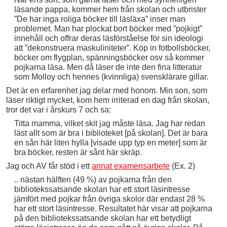
läsande pappa, kommer hem från skolan och utbrister
”De har inga roliga böcker till läsläxa” inser man
problemet. Man har plockat bort böcker med ”pojkigt”
innehåll och offrar deras läsförståelse för sin ideologi
att ”dekonstruera maskuliniteter”. Köp in fotbollsböcker,
böcker om flygplan, spänningsböcker osv så kommer
pojkarna läsa. Men då läser de inte den fina litteratur
som Molloy och hennes (kvinnliga) svensklärare gillar.
Det är en erfarenhet jag delar med honom. Min son, som
läser riktigt mycket, kom hem irriterad en dag från skolan,
tror det var i årskurs 7 och sa:
Titta mamma, vilket skit jag måste läsa. Jag har redan
läst allt som är bra i biblioteket [på skolan]. Det är bara
en sån här liten hylla [visade upp typ en meter] som är
bra böcker, resten är sånt här skräp.
Jag och AV får stöd i ett
annat examensarbete
(Ex. 2)
.. nästan hälften (49 %) av pojkarna från den
bibliotekssatsande skolan har ett stort läsintresse
jämfört med pojkar från övriga skolor där endast 28 %
har ett stort läsintresse. Resultatet här visar att pojkarna
på den bibliotekssatsande skolan har ett betydligt