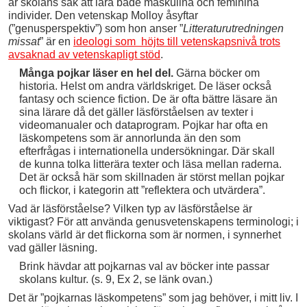
är skolans sak att lära både maskulina och feminina
individer. Den vetenskap Molloy åsyftar
(”genusperspektiv”) som hon anser ”
Litteraturutredningen
missat
” är en
ideologi som höjts till vetenskapsnivå trots
avsaknad av vetenskapligt stöd
.
Många pojkar läser en hel del.
Gärna böcker om
historia. Helst om andra världskriget. De läser också
fantasy och science fiction. De är ofta bättre läsare än
sina lärare då det gäller läsförståelsen av texter i
videomanualer och dataprogram. Pojkar har ofta en
läskompetens som är annorlunda än den som
efterfrågas i internationella undersökningar. Där skall
de kunna tolka litterära texter och läsa mellan raderna.
Det är också här som skillnaden är störst mellan pojkar
och flickor, i kategorin att ”reflektera och utvärdera”.
Vad är läsförståelse? Vilken typ av läsförståelse är
viktigast? För att använda genusvetenskapens terminologi; i
skolans värld är det flickorna som är normen, i synnerhet
vad gäller läsning.
Brink hävdar att pojkarnas val av böcker inte passar
skolans kultur. (s. 9, Ex 2, se länk ovan.)
Det är ”pojkarnas läskompetens” som jag behöver, i mitt liv. I