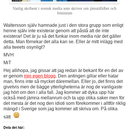
Vanlig skribent i svensk media som skriver om jämställdhet och
feminism
Waltersson själv hamnade just i den stora grupp som enligt
henne själv inte existerar genom att påstå att de inte
existerar! Det är ju så det funkar inom media när det gäller
detta. Man förnekar det alla kan se. Eller är mitt inlägg med
alla tweets osynligt?
MVH
MiT
Hej allihopa, jag gissar att jag redan är bekant för en del av
er genom
min egen blogg
. Den antingen gillar eller hatar
man, finns inte så mycket däremellan. Eller jo, det finns det
givetvis men de bägge ytterligheterna är nog de vanligaste
jag hört om den i alla fall. Jag kommer att dyka upp här
också med jämna mellanrum och ta upp olika saker men för
det mesta är det nog den idioti som förekommer i alltför riklig
mängd i Sverige som jag kommer att skriva om. På olika
sätt
Dela det här: