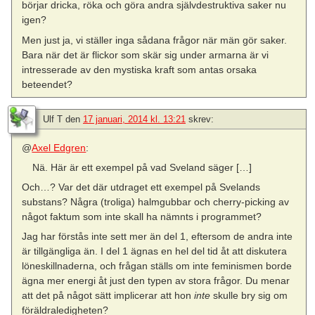
börjar dricka, röka och göra andra självdestruktiva saker nu
igen?
Men just ja, vi ställer inga sådana frågor när män gör saker.
Bara när det är flickor som skär sig under armarna är vi
intresserade av den mystiska kraft som antas orsaka
beteendet?
Ulf T
den
17 januari, 2014 kl. 13:21
skrev:
@
Axel Edgren
:
Nä. Här är ett exempel på vad Sveland säger […]
Och…? Var det där utdraget ett exempel på Svelands
substans? Några (troliga) halmgubbar och cherry-picking av
något faktum som inte skall ha nämnts i programmet?
Jag har förstås inte sett mer än del 1, eftersom de andra inte
är tillgängliga än. I del 1 ägnas en hel del tid åt att diskutera
löneskillnaderna, och frågan ställs om inte feminismen borde
ägna mer energi åt just den typen av stora frågor. Du menar
att det på något sätt implicerar att hon
inte
skulle bry sig om
föräldraledigheten?