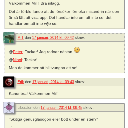
Välkommen MiT! Bra inlägg.
Det är förbluffande att de försöker förneka misandrin när den
är så lätt att visa upp. Det handlar inte om att inte se, det
handlar om att inte
vilja
se.
MiT
den
17 januari, 2014 kl. 09:42
skrev:
@
Peter
: Tackar! Jag rodnar nästan
@
Ninni
: Tackar!
Men de kommer att bli tvungna att se!
Erik
den
17 januari, 2014 kl. 09:43
skrev:
Kanonbra! Välkommen MiT
Liberalen
den
17 januari, 2014 kl. 09:45
skrev:
”Skitiga genusglasögon eller bott under en sten?”
=)