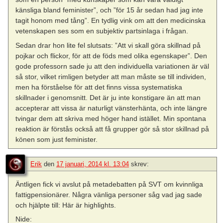
känsliga bland feminister”, och ”för 15 år sedan had jag inte
tagit honom med tång”. En tydlig vink om att den medicinska
vetenskapen ses som en subjektiv partsinlaga i frågan.
Sedan drar hon lite fel slutsats: ”Att vi skall göra skillnad på
pojkar och flickor, för att de föds med olika egenskaper”. Den
gode professorn sade ju att den individuella variationen är väl
så stor, vilket rimligen betyder att man måste se till individen,
men ha förståelse för att det finns vissa systematiska
skillnader i genomsnitt. Det är ju inte konstigare än att man
accepterar att vissa är naturligt vänsterhänta, och inte längre
tvingar dem att skriva med höger hand istället. Min spontana
reaktion är förstås också att få grupper gör så stor skillnad på
könen som just feminister.
Erik
den
17 januari, 2014 kl. 13:04
skrev:
Äntligen fick vi avslut på metadebatten på SVT om kvinnliga
fattigpensionärer. Några vänliga personer såg vad jag sade
och hjälpte till: Här är highlights.
Nide: