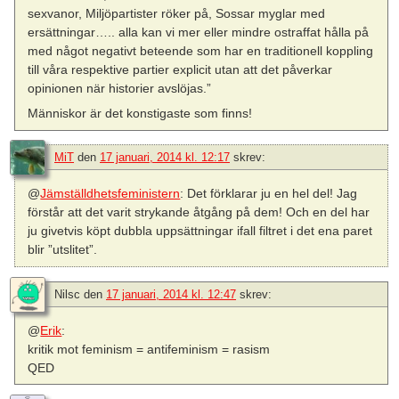
sexvanor, Miljöpartister röker på, Sossar myglar med
ersättningar….. alla kan vi mer eller mindre ostraffat hålla på
med något negativt beteende som har en traditionell koppling
till våra respektive partier explicit utan att det påverkar
opinionen när historier avslöjas.”
Människor är det konstigaste som finns!
MiT
den
17 januari, 2014 kl. 12:17
skrev:
@
Jämställdhetsfeministern
: Det förklarar ju en hel del! Jag
förstår att det varit strykande åtgång på dem! Och en del har
ju givetvis köpt dubbla uppsättningar ifall filtret i det ena paret
blir ”utslitet”.
Nilsc
den
17 januari, 2014 kl. 12:47
skrev:
@
Erik
:
kritik mot feminism = antifeminism = rasism
QED