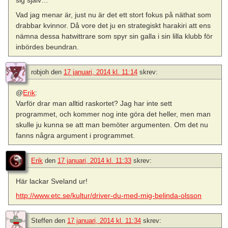
sig själv…
Vad jag menar är, just nu är det ett stort fokus på näthat som
drabbar kvinnor. Då vore det ju en strategiskt harakiri att ens
nämna dessa hatwittrare som spyr sin galla i sin lilla klubb för
inbördes beundran.
robjoh
den
17 januari, 2014 kl. 11:14
skrev:
@
Erik
:
Varför drar man alltid raskortet? Jag har inte sett
programmet, och kommer nog inte göra det heller, men man
skulle ju kunna se att man bemöter argumenten. Om det nu
fanns några argument i programmet.
Erik
den
17 januari, 2014 kl. 11:33
skrev:
Här lackar Sveland ur!
http://www.etc.se/kultur/driver-du-med-mig-belinda-olsson
Steffen
den
17 januari, 2014 kl. 11:34
skrev: