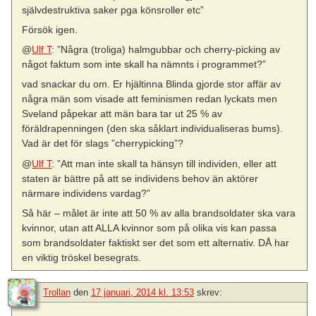
självdestruktiva saker pga könsroller etc”
Försök igen.
@
Ulf T
: ”Några (troliga) halmgubbar och cherry-picking av
något faktum som inte skall ha nämnts i programmet?”
vad snackar du om. Er hjältinna Blinda gjorde stor affär av
några män som visade att feminismen redan lyckats men
Sveland påpekar att män bara tar ut 25 % av
föräldrapenningen (den ska såklart individualiseras bums).
Vad är det för slags ”cherrypicking”?
@
Ulf T
: ”Att man inte skall ta hänsyn till individen, eller att
staten är bättre på att se individens behov än aktörer
närmare individens vardag?”
Så här – målet är inte att 50 % av alla brandsoldater ska vara
kvinnor, utan att ALLA kvinnor som på olika vis kan passa
som brandsoldater faktiskt ser det som ett alternativ. DÅ har
en viktig tröskel besegrats.
Trollan
den
17 januari, 2014 kl. 13:53
skrev: