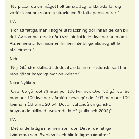
”Nu pratar du om något helt annat. Jag förklarade för dig
varför kvinnor i större utsträckning är fattigpensionärer.”
EW:
”För att fattiga män i högre utsträckning dör innan de kan bli
det. Av samma orsak dör i viss statistik fler kvinnor än män i
Alzheimers… för männen hinner inte bli gamla nog att få
alzheimers.”
Nide:
”Nej. Stå stor skillnad i dödstal är det inte. Historiskt sett har
män tjänat betydligt mer än kvinnor”
NisseNyfiken:
”Över 65 går det 73 män per 100 kvinnor. Över 80 går det 56
män per 100 kvinnor. Jämförelsevis går det 103 män per 100
kvinnor i åldrarna 20-64. Det är väl ändå en ganska
betydande skillnad, tycker du inte? (källa scb 2002)”
EW:
”Det är de fattiga männen som dör, Det är de fattiga
kvinnorna som överlever och blir fattigpensionärer.”