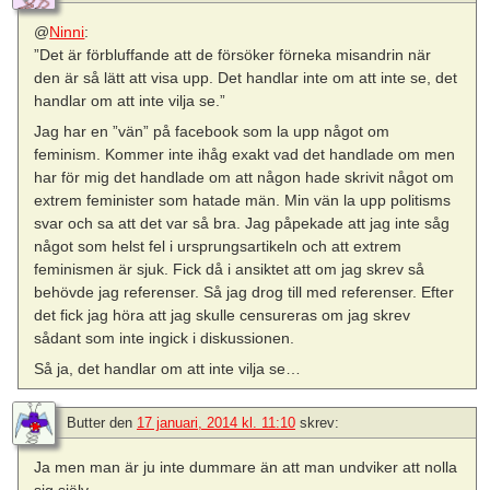
@
Ninni
:
”Det är förbluffande att de försöker förneka misandrin när
den är så lätt att visa upp. Det handlar inte om att inte se, det
handlar om att inte vilja se.”
Jag har en ”vän” på facebook som la upp något om
feminism. Kommer inte ihåg exakt vad det handlade om men
har för mig det handlade om att någon hade skrivit något om
extrem feminister som hatade män. Min vän la upp politisms
svar och sa att det var så bra. Jag påpekade att jag inte såg
något som helst fel i ursprungsartikeln och att extrem
feminismen är sjuk. Fick då i ansiktet att om jag skrev så
behövde jag referenser. Så jag drog till med referenser. Efter
det fick jag höra att jag skulle censureras om jag skrev
sådant som inte ingick i diskussionen.
Så ja, det handlar om att inte vilja se…
Butter
den
17 januari, 2014 kl. 11:10
skrev:
Ja men man är ju inte dummare än att man undviker att nolla