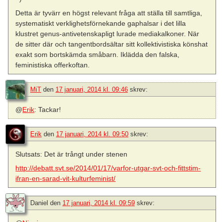
Detta är tyvärr en högst relevant fråga att ställa till samtliga,
systematiskt verklighetsförnekande gaphalsar i det lilla
klustret genus-antivetenskapligt lurade mediakalkoner. När
de sitter där och tangentbordsältar sitt kollektivistiska könshat
exakt som bortskämda småbarn. Iklädda den falska,
feministiska offerkoftan.
MiT
den
17 januari, 2014 kl. 09:46
skrev:
@
Erik
: Tackar!
Erik
den
17 januari, 2014 kl. 09:50
skrev:
Slutsats: Det är trångt under stenen
http://debatt.svt.se/2014/01/17/varfor-utgar-svt-och-fittstim-
ifran-en-sarad-vit-kulturfeminist/
Daniel
den
17 januari, 2014 kl. 09:59
skrev: