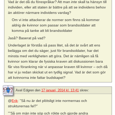
Vad är det då du förespråkar? Att man
inte
skall ta hänsyn till
individen, eller att staten är bättre på att se individens behov
än aktörer närmare individens vardag?
Om vi inte attackerar de normer som finns så kommer
aldrig de kvinnor som passar som brandsoldater att
komma på tanke att bli brandsoldater
Jaså? Baserat på vad?
Underlaget är förstås så pass litet, så det är svårt att ens
belägga om det du säger, just för brandsoldater, har det
minsta med verkligheten att göra. Det är nämligen så få
kvinnor som klarar de fysiska kraven att diskussionen bara
får viss förankring när vi anpassar kraven till kvinnor – och då
har vi ju redan skickat ut en tydlig signal. Vad är det som gör
att kvinnorna inte fattar budskapet?
Axel Edgren
den
17 januari, 2014 kl. 13:41
skrev:
@
Erik
: ”Så nu är det plötsligt inte normernas och
strukturernas fel?”
””Så om män inte söp och rökte och gjorde andra