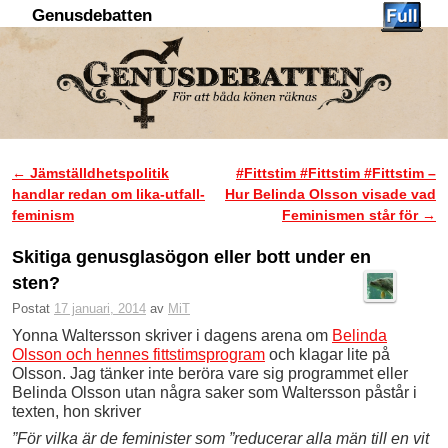
Genusdebatten
Hoppa till huvudinnehåll
Hoppa till sekundärt innehåll
←
Jämställdhetspolitik
#Fittstim #Fittstim #Fittstim –
Inläggsnavigering
handlar redan om lika-utfall-
Hur Belinda Olsson visade vad
feminism
Feminismen står för
→
Skitiga genusglasögon eller bott under en
sten?
Postat
17 januari, 2014
av
MiT
Yonna Waltersson skriver i dagens arena om
Belinda
Olsson och hennes fittstimsprogram
och klagar lite på
Olsson. Jag tänker inte beröra vare sig programmet eller
Belinda Olsson utan några saker som Waltersson påstår i
texten, hon skriver
”För vilka är de feminister som ”reducerar alla män till en vit