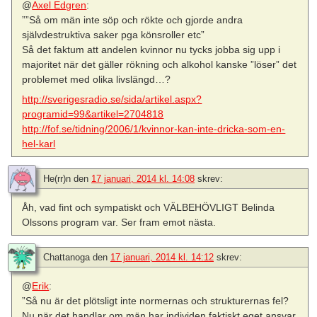
@
Axel Edgren
:
””Så om män inte söp och rökte och gjorde andra
självdestruktiva saker pga könsroller etc”
Så det faktum att andelen kvinnor nu tycks jobba sig upp i
majoritet när det gäller rökning och alkohol kanske ”löser” det
problemet med olika livslängd…?
http://sverigesradio.se/sida/artikel.aspx?
programid=99&artikel=2704818
http://fof.se/tidning/2006/1/kvinnor-kan-inte-dricka-som-en-
hel-karl
He(rr)n
den
17 januari, 2014 kl. 14:08
skrev:
Åh, vad fint och sympatiskt och VÄLBEHÖVLIGT Belinda
Olssons program var. Ser fram emot nästa.
Chattanoga
den
17 januari, 2014 kl. 14:12
skrev:
@
Erik
:
”Så nu är det plötsligt inte normernas och strukturernas fel?
Nu när det handlar om män har individen faktiskt eget ansvar