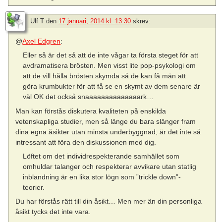
Ulf T
den
17 januari, 2014 kl. 13:30
skrev:
@
Axel Edgren
:
Eller så är det så att de inte vågar ta första steget för att
avdramatisera brösten. Men visst lite pop-psykologi om
att de vill hålla brösten skymda så de kan få män att
göra krumbukter för att få se en skymt av dem senare är
väl OK det också snaaaaaaaaaaaaaark…
Man kan förstås diskutera kvaliteten på enskilda
vetenskapliga studier, men så länge du bara slänger fram
dina egna åsikter utan minsta underbyggnad, är det inte så
intressant att föra den diskussionen med dig.
Löftet om det individrespekterande samhället som
omhuldar talanger och respekterar avvikare utan statlig
inblandning är en lika stor lögn som ”trickle down”-
teorier.
Du har förstås rätt till din åsikt… Men mer än din personliga
åsikt tycks det inte vara.