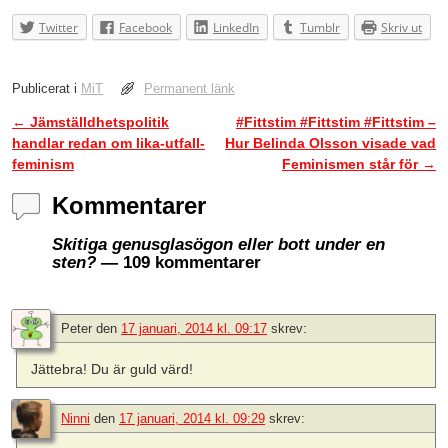
Twitter
Facebook
LinkedIn
Tumblr
Skriv ut
Publicerat i
MiT
Permanent länk
←
Jämställdhetspolitik
#Fittstim #Fittstim #Fittstim –
Inläggsnavigering
handlar redan om lika-utfall-
Hur Belinda Olsson visade vad
feminism
Feminismen står för
→
Kommentarer
Skitiga genusglasögon eller bott under en
sten?
— 109 kommentarer
Peter
den
17 januari, 2014 kl. 09:17
skrev:
Jättebra! Du är guld värd!
Ninni
den
17 januari, 2014 kl. 09:29
skrev: