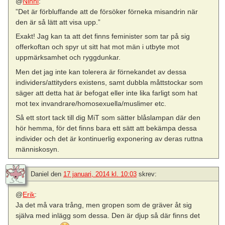
@
Ninni
:
”Det är förbluffande att de försöker förneka misandrin när
den är så lätt att visa upp.”
Exakt! Jag kan ta att det finns feminister som tar på sig
offerkoftan och spyr ut sitt hat mot män i utbyte mot
uppmärksamhet och ryggdunkar.
Men det jag inte kan tolerera är förnekandet av dessa
individers/attityders existens, samt dubbla måttstockar som
säger att detta hat är befogat eller inte lika farligt som hat
mot tex invandrare/homosexuella/muslimer etc.
Så ett stort tack till dig MiT som sätter blåslampan där den
hör hemma, för det finns bara ett sätt att bekämpa dessa
individer och det är kontinuerlig exponering av deras ruttna
människosyn.
Daniel
den
17 januari, 2014 kl. 10:03
skrev:
@
Erik
:
Ja det må vara trång, men gropen som de gräver åt sig
själva med inlägg som dessa. Den är djup så där finns det