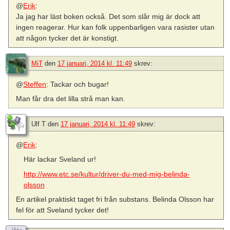
@
Erik
:
Ja jag har läst boken också. Det som slår mig är dock att
ingen reagerar. Hur kan folk uppenbarligen vara rasister utan
att någon tycker det är konstigt.
MiT
den
17 januari, 2014 kl. 11:49
skrev:
@
Steffen
: Tackar och bugar!
Man får dra det lilla strå man kan.
Ulf T
den
17 januari, 2014 kl. 11:49
skrev:
@
Erik
:
Här lackar Sveland ur!
http://www.etc.se/kultur/driver-du-med-mig-belinda-
olsson
En artikel praktiskt taget fri från substans. Belinda Olsson har
fel för att Sveland tycker det!