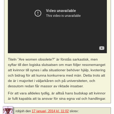
Titeln ”Are women obsolete?” är förstås sarkastisk, men
syftar till den logiska slutsatsen om man följer resonemanget
att kvinnor till synes i alla situationer behöver hjälp, kvotering
och bidrag för att kunna konkurrera med män. Detta trots att
de är i majoritet i väljarkåren och på universiteten, och
dessutom redan får massor av riktade insatser.
För att vara alldeles tydlig, är alltså hans budskap att kvinnor
är fullt kapabla att ta ansvar för sina egna val och handlingar.
robjoh
den
17 januari, 2014 kl. 11:02
skrev: