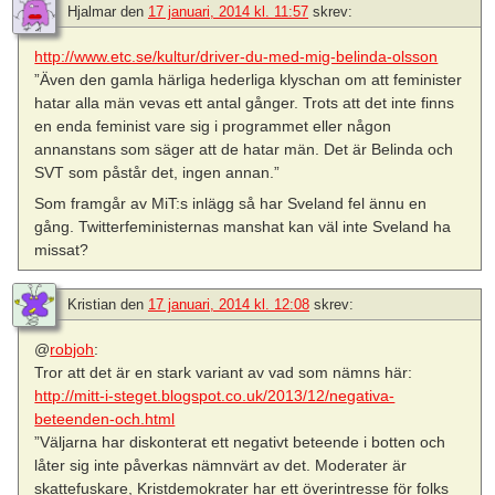
Hjalmar
den
17 januari, 2014 kl. 11:57
skrev:
http://www.etc.se/kultur/driver-du-med-mig-belinda-olsson
”Även den gamla härliga hederliga klyschan om att feminister
hatar alla män vevas ett antal gånger. Trots att det inte finns
en enda feminist vare sig i programmet eller någon
annanstans som säger att de hatar män. Det är Belinda och
SVT som påstår det, ingen annan.”
Som framgår av MiT:s inlägg så har Sveland fel ännu en
gång. Twitterfeministernas manshat kan väl inte Sveland ha
missat?
Kristian
den
17 januari, 2014 kl. 12:08
skrev:
@
robjoh
:
Tror att det är en stark variant av vad som nämns här:
http://mitt-i-steget.blogspot.co.uk/2013/12/negativa-
beteenden-och.html
”Väljarna har diskonterat ett negativt beteende i botten och
låter sig inte påverkas nämnvärt av det. Moderater är
skattefuskare, Kristdemokrater har ett överintresse för folks