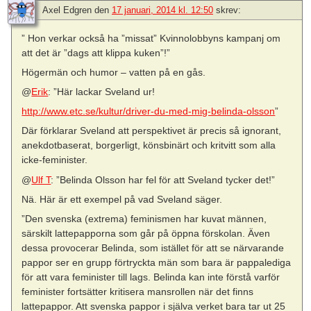
Axel Edgren
den
17 januari, 2014 kl. 12:50
skrev:
” Hon verkar också ha ”missat” Kvinnolobbyns kampanj om
att det är ”dags att klippa kuken”!”
Högermän och humor – vatten på en gås.
@
Erik
: ”Här lackar Sveland ur!
http://www.etc.se/kultur/driver-du-med-mig-belinda-olsson
”
Där förklarar Sveland att perspektivet är precis så ignorant,
anekdotbaserat, borgerligt, könsbinärt och kritvitt som alla
icke-feminister.
@
Ulf T
: ”Belinda Olsson har fel för att Sveland tycker det!”
Nä. Här är ett exempel på vad Sveland säger.
”Den svenska (extrema) feminismen har kuvat männen,
särskilt lattepapporna som går på öppna förskolan. Även
dessa provocerar Belinda, som istället för att se närvarande
pappor ser en grupp förtryckta män som bara är pappalediga
för att vara feminister till lags. Belinda kan inte förstå varför
feminister fortsätter kritisera mansrollen när det finns
lattepappor. Att svenska pappor i själva verket bara tar ut 25