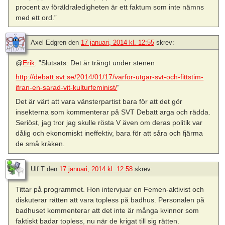
procent av föräldraledigheten är ett faktum som inte nämns
med ett ord.”
Axel Edgren
den
17 januari, 2014 kl. 12:55
skrev:
@
Erik
: ”Slutsats: Det är trångt under stenen
http://debatt.svt.se/2014/01/17/varfor-utgar-svt-och-fittstim-
ifran-en-sarad-vit-kulturfeminist/
”
Det är värt att vara vänsterpartist bara för att det gör
insekterna som kommenterar på SVT Debatt arga och rädda.
Seriöst, jag tror jag skulle rösta V även om deras politik var
dålig och ekonomiskt ineffektiv, bara för att såra och fjärma
de små kräken.
Ulf T
den
17 januari, 2014 kl. 12:58
skrev:
Tittar på programmet. Hon intervjuar en Femen-aktivist och
diskuterar rätten att vara topless på badhus. Personalen på
badhuset kommenterar att det inte är många kvinnor som
faktiskt badar topless, nu när de krigat till sig rätten.