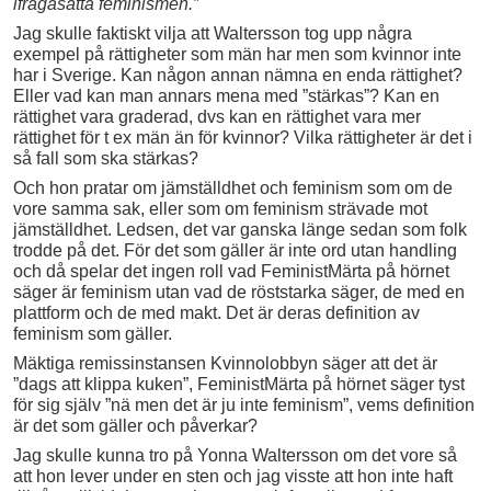
ifrågasätta feminismen.”
Jag skulle faktiskt vilja att Waltersson tog upp några
exempel på rättigheter som män har men som kvinnor inte
har i Sverige. Kan någon annan nämna en enda rättighet?
Eller vad kan man annars mena med ”stärkas”? Kan en
rättighet vara graderad, dvs kan en rättighet vara mer
rättighet för t ex män än för kvinnor? Vilka rättigheter är det i
så fall som ska stärkas?
Och hon pratar om jämställdhet och feminism som om de
vore samma sak, eller som om feminism strävade mot
jämställdhet. Ledsen, det var ganska länge sedan som folk
trodde på det. För det som gäller är inte ord utan handling
och då spelar det ingen roll vad FeministMärta på hörnet
säger är feminism utan vad de röststarka säger, de med en
plattform och de med makt. Det är deras definition av
feminism som gäller.
Mäktiga remissinstansen Kvinnolobbyn säger att det är
”dags att klippa kuken”, FeministMärta på hörnet säger tyst
för sig själv ”nä men det är ju inte feminism”, vems definition
är det som gäller och påverkar?
Jag skulle kunna tro på Yonna Waltersson om det vore så
att hon lever under en sten och jag visste att hon inte haft