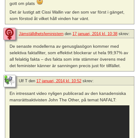
gott om plats
Det är lustigt att Cissi Wallin var den som var först i gänget,
som förstod åt vilket håll vinden har vänt.
Jämställdhetsfeministern
den
17 januari, 2014 kl. 10:38
skrev:
De senaste modellerna av genusglasögon kommer med
selektiva faktafilter, som effektivt blockerar ut hela 99,97% av
all felaktig fakta – dvs fakta som inte stämmer överens med
det feminister känner är sanningen precis just för tillfället.
Ulf T
den
17 januari, 2014 kl. 10:52
skrev:
En intressant video nyligen publicerad av den kanadensiska
mansrättsaktivisten John The Other, på temat NAFALT: