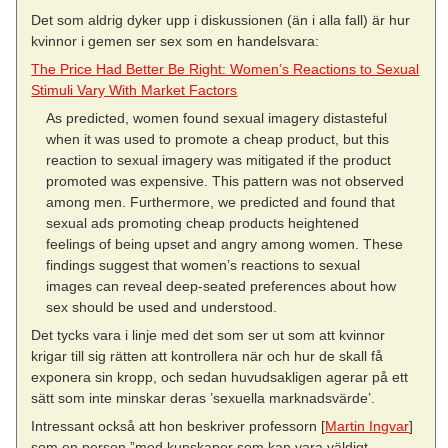
Det som aldrig dyker upp i diskussionen (än i alla fall) är hur
kvinnor i gemen ser sex som en handelsvara:
The Price Had Better Be Right: Women’s Reactions to Sexual
Stimuli Vary With Market Factors
As predicted, women found sexual imagery distasteful
when it was used to promote a cheap product, but this
reaction to sexual imagery was mitigated if the product
promoted was expensive. This pattern was not observed
among men. Furthermore, we predicted and found that
sexual ads promoting cheap products heightened
feelings of being upset and angry among women. These
findings suggest that women’s reactions to sexual
images can reveal deep-seated preferences about how
sex should be used and understood.
Det tycks vara i linje med det som ser ut som att kvinnor
krigar till sig rätten att kontrollera när och hur de skall få
exponera sin kropp, och sedan huvudsakligen agerar på ett
sätt som inte minskar deras ’sexuella marknadsvärde’.
Intressant också att hon beskriver professorn [
Martin Ingvar
]
som en person ”med kunskaper som kan vara väldigt