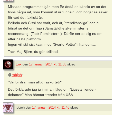
Missade programmet igår, men får ändå en känsla av att det
finns några iaf, som kommit ut ur tunneln, och börjat se saker
för vad det faktiskt är.
Belinda och Cissi har varit, och är, ”trendkänsliga” och nu
börjat se det orimliga i JämställdhetsFeministerns
resonemang. (Tack Feministern!). Därför ser de sig nu om
efter nästa plattform.
Ingen vill stå sist kvar, med ”Svarte Pettra” i handen….
Tack Maj-Björn, du gör skillnad.
Erik
den
17 januari, 2014 kl. 11:35
skrev:
@
robjoh
:
”Varför drar man alltid raskortet?”
Det förklarade jag ju i mina inlägg om ”Ljusets fiender-
debatten” Man hämtar trender från USA.
robjoh
den
17 januari, 2014 kl. 11:46
skrev: