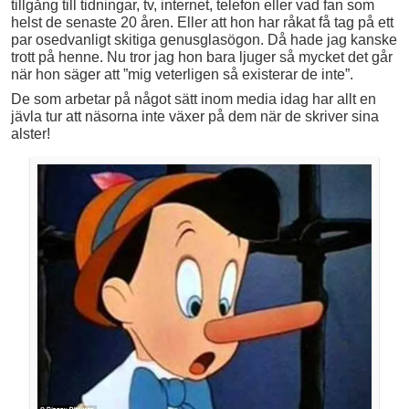
tillgång till tidningar, tv, internet, telefon eller vad fan som
helst de senaste 20 åren. Eller att hon har råkat få tag på ett
par osedvanligt skitiga genusglasögon. Då hade jag kanske
trott på henne. Nu tror jag hon bara ljuger så mycket det går
när hon säger att ”mig veterligen så existerar de inte”.
De som arbetar på något sätt inom media idag har allt en
jävla tur att näsorna inte växer på dem när de skriver sina
alster!