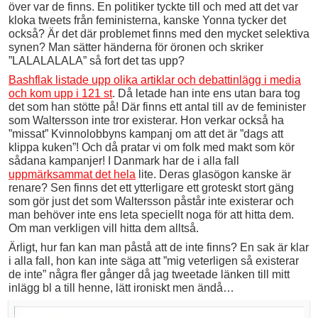
över var de finns. En politiker tyckte till och med att det var
kloka tweets från feministerna, kanske Yonna tycker det
också? Är det där problemet finns med den mycket selektiva
synen? Man sätter händerna för öronen och skriker
”LALALALALA” så fort det tas upp?
Bashflak listade upp olika artiklar och debattinlägg i media
och kom upp i 121 st
. Då letade han inte ens utan bara tog
det som han stötte på! Där finns ett antal till av de feminister
som Waltersson inte tror existerar. Hon verkar också ha
”missat” Kvinnolobbyns kampanj om att det är ”dags att
klippa kuken”! Och då pratar vi om folk med makt som kör
sådana kampanjer! I Danmark har de i alla fall
uppmärksammat det hela
lite. Deras glasögon kanske är
renare? Sen finns det ett ytterligare ett groteskt stort gäng
som gör just det som Waltersson påstår inte existerar och
man behöver inte ens leta speciellt noga för att hitta dem.
Om man verkligen vill hitta dem alltså.
Ärligt, hur fan kan man påstå att de inte finns? En sak är klar
i alla fall, hon kan inte säga att ”mig veterligen så existerar
de inte” några fler gånger då jag tweetade länken till mitt
inlägg bl a till henne, lätt ironiskt men ändå…