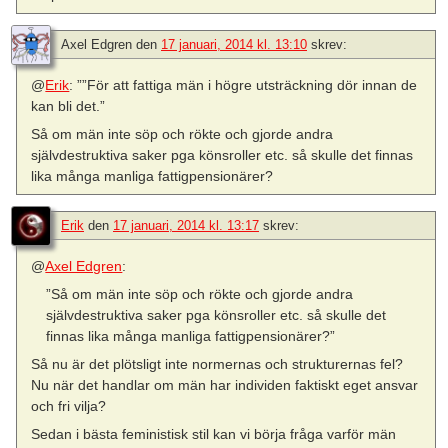
Axel Edgren
den
17 januari, 2014 kl. 13:10
skrev:
@
Erik
: ””För att fattiga män i högre utsträckning dör innan de
kan bli det.”
Så om män inte söp och rökte och gjorde andra
självdestruktiva saker pga könsroller etc. så skulle det finnas
lika många manliga fattigpensionärer?
Erik
den
17 januari, 2014 kl. 13:17
skrev:
@
Axel Edgren
:
”Så om män inte söp och rökte och gjorde andra
självdestruktiva saker pga könsroller etc. så skulle det
finnas lika många manliga fattigpensionärer?”
Så nu är det plötsligt inte normernas och strukturernas fel?
Nu när det handlar om män har individen faktiskt eget ansvar
och fri vilja?
Sedan i bästa feministisk stil kan vi börja fråga varför män