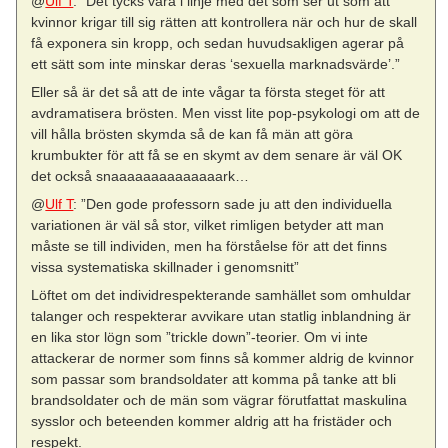
@
Ulf T
: ”Det tycks vara i linje med det som ser ut som att
kvinnor krigar till sig rätten att kontrollera när och hur de skall
få exponera sin kropp, och sedan huvudsakligen agerar på
ett sätt som inte minskar deras ‘sexuella marknadsvärde’.”
Eller så är det så att de inte vågar ta första steget för att
avdramatisera brösten. Men visst lite pop-psykologi om att de
vill hålla brösten skymda så de kan få män att göra
krumbukter för att få se en skymt av dem senare är väl OK
det också snaaaaaaaaaaaaaark…
@
Ulf T
: ”Den gode professorn sade ju att den individuella
variationen är väl så stor, vilket rimligen betyder att man
måste se till individen, men ha förståelse för att det finns
vissa systematiska skillnader i genomsnitt”
Löftet om det individrespekterande samhället som omhuldar
talanger och respekterar avvikare utan statlig inblandning är
en lika stor lögn som ”trickle down”-teorier. Om vi inte
attackerar de normer som finns så kommer aldrig de kvinnor
som passar som brandsoldater att komma på tanke att bli
brandsoldater och de män som vägrar förutfattat maskulina
sysslor och beteenden kommer aldrig att ha fristäder och
respekt.