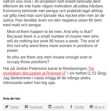
nått en viss nivå i 30-årsåldern helt enkelt lämnade dem
eftersom de inte hade någon motivation att jobba hårdare.
Kvinnorna behövde mer pengar och praktiskt tagit allihop
var gifta med män som tjänade lika mycket eller mer än de
själva. Han berättar även om den negativa sidan för dem
med makt och pengar.
Most of them happen to be men. And why is that?
Because there is a small number of insane men who
will do nothing but work 80 hours a week. The end of
this isnt why arent there more women in positions of
power.
Its why are there any men insane enough ever to
occupy those positions?
Här på Jordan Petersons kanal är föreläsningen
”An
incendiary discussion at Ryerson U”
i sin helhet (1,51 lång).
Jag återkommer i nästa inlägg till de många andra
intressanta saker han tog upp.
Dela det här:
Twitter
Facebook
LinkedIn
Tumblr
Skriv ut