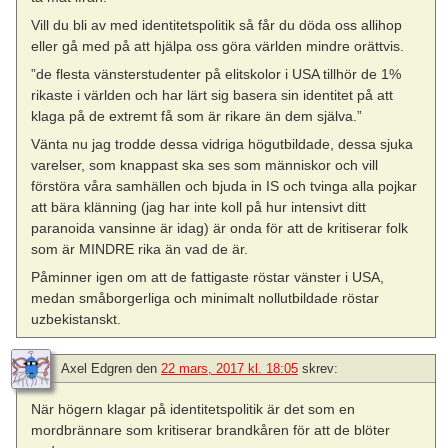
Vill du bli av med identitetspolitik så får du döda oss allihop
eller gå med på att hjälpa oss göra världen mindre orättvis.
”de flesta vänsterstudenter på elitskolor i USA tillhör de 1%
rikaste i världen och har lärt sig basera sin identitet på att
klaga på de extremt få som är rikare än dem själva.”
Vänta nu jag trodde dessa vidriga högutbildade, dessa sjuka
varelser, som knappast ska ses som människor och vill
förstöra våra samhällen och bjuda in IS och tvinga alla pojkar
att bära klänning (jag har inte koll på hur intensivt ditt
paranoida vansinne är idag) är onda för att de kritiserar folk
som är MINDRE rika än vad de är.
Påminner igen om att de fattigaste röstar vänster i USA,
medan småborgerliga och minimalt nollutbildade röstar
uzbekistanskt.
Axel Edgren
den
22 mars, 2017 kl. 18:05
skrev:
När högern klagar på identitetspolitik är det som en
mordbrännare som kritiserar brandkåren för att de blöter