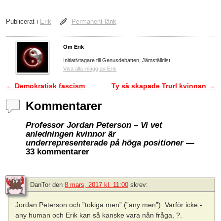
Publicerat i
Erik
Permanent länk
Om Erik
Initiativtagare till Genusdebatten, Jämställdist
Visa alla inlägg av Erik
←
Demokratisk fascism
Ty så skapade Trurl kvinnan
→
Inläggsnavigering
Kommentarer
Professor Jordan Peterson – Vi vet
anledningen kvinnor är
underrepresenterade på höga positioner
—
33 kommentarer
DanTor
den
8 mars, 2017 kl. 11:00
skrev:
Jordan Peterson och ”tokiga men” (”any men”). Varför icke -
any human och Erik kan så kanske vara nån fråga, ?.