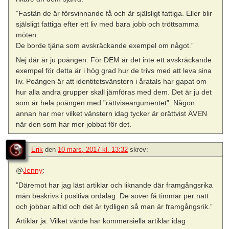
”Fastän de är försvinnande få och är själsligt fattiga. Eller blir
själsligt fattiga efter ett liv med bara jobb och tröttsamma
möten.
De borde tjäna som avskräckande exempel om något.”
Nej där är ju poängen. För DEM är det inte ett avskräckande
exempel för detta är i hög grad hur de trivs med att leva sina
liv. Poängen är att identitetsvänstern i åratals har gapat om
hur alla andra grupper skall jämföras med dem. Det är ju det
som är hela poängen med ”rättviseargumentet”: Någon
annan har mer vilket vänstern idag tycker är orättvist ÄVEN
när den som har mer jobbat för det.
Erik
den
10 mars, 2017 kl. 13:32
skrev:
@
Jenny
:
”Däremot har jag läst artiklar och liknande där framgångsrika
män beskrivs i positiva ordalag. De sover få timmar per natt
och jobbar alltid och det är tydligen så man är framgångsrik.”
Artiklar ja. Vilket värde har kommersiella artiklar idag