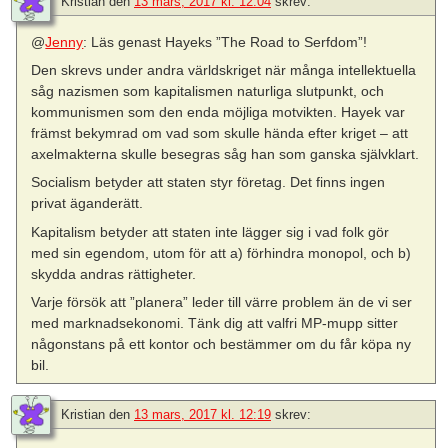
Kristian
den
13 mars, 2017 kl. 12:04
skrev:
@
Jenny
: Läs genast Hayeks ”The Road to Serfdom”!
Den skrevs under andra världskriget när många intellektuella
såg nazismen som kapitalismen naturliga slutpunkt, och
kommunismen som den enda möjliga motvikten. Hayek var
främst bekymrad om vad som skulle hända efter kriget – att
axelmakterna skulle besegras såg han som ganska självklart.
Socialism betyder att staten styr företag. Det finns ingen
privat äganderätt.
Kapitalism betyder att staten inte lägger sig i vad folk gör
med sin egendom, utom för att a) förhindra monopol, och b)
skydda andras rättigheter.
Varje försök att ”planera” leder till värre problem än de vi ser
med marknadsekonomi. Tänk dig att valfri MP-mupp sitter
någonstans på ett kontor och bestämmer om du får köpa ny
bil.
Kristian
den
13 mars, 2017 kl. 12:19
skrev: