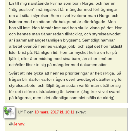
En till mig närstående kvinna som bor i Norge, och har en
”hög position” i näringslivet får mängder med förfrågningar
om att sitta i styrelser. Som ni vet kvoterar man i Norge och
kvinnor med en sådan här bakgrund är efterfrågade. Men
hon vill inte. Hon förstår inte vad hon skulle vinna på det. Hon
och hennes man tjänar redan tillräckligt, och styrelsearvodet
är i sammanhanget tämligen blygsamt. Samtidigt hamnar
arbetet ovanpå hennes vanliga jobb, och stjäl det hon faktiskt
lider brist på. Nämligen tid. Hon tar mycket hellre en tur på
fjället, eller äter middag med sina barn, än sitter i möten
och/eller läser in sig på mängder med dokumentation.
Svårt att inte tycka att hennes prioriteringar är helt riktiga. Så
frågan blir därför varför någon överhuvudtaget utsätter sig för
styrelsearbete, och följdfrågan sedan varför män utsätter sig
för det i större utsträckning än kvinnor. (Jag tror vi vet svaret
på frågorna, men i det offentliga samtalet ställs de aldrig)
Ulf T
den
10 mars, 2017 kl. 10:11
skrev:
@
Jenny
: