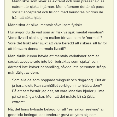
Människor som lever så extremt och som pressar sig så
extremt är sjuka i hjärnan. Men eftersom det är så pass
socialt accepterat och till och med beundras hindras de
från att söka hjälp.
Människor är olika, mentalt såväl som fysiskt.
Hur avgör du då vad som är frisk vs sjuk mental variation?
Vems livsstil skall utgöra mallen för vad som är ’normalt’?
Vore det friskt eller sjukt att vara beredd att riskera sitt liv för
att försvara denna normala livsstil?
Man skulle kunna hävda att mentala variationer som är
socialt accepterade inte bör betraktas som ’sjuka’, och
därmed inte kräver behandling, såvida inte personen ifråga
mår dåligt av dem.
Som alla de som hoppade wingsuit och dog/(dör). Det är
ju bara idioti. Kan samhället verkligen inte hjälpa dem?
På ett sätt förstår jag det, att vara löneslav bjuder ju inte
på så många kickar. Men att det måste bli så jäkla
extremt.
Nå, det finns hyfsade belägg för att ”sensation seeking” är
genetiskt betingat; det tenderar grovt att yttra sig som