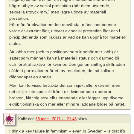
högre utbyte av social prestation (här även utseende,
sexuella uttryck mm.) men lägre utbyte av materiell
prestation.
För män är ekvationen den omvända, mäns inneboende
värde är extremt lågt, utbytet av social prestation lågt och i
pincip det enda som räknas är vad de kan uppnå för materiell
status.
Att jobba mer (och ta positioner som innebär mer jobb) är
sättet som männen kan nå materiell status och därmed bli
och förbli attraktiva för kvinnor. Den genomsnittliga skillnaden
i ålder i parrelationer är ett av resultaten, det så kallade
rålönegapet en annan.
Man kan förvisso betrakta det som sjukt eller extremt, men
det skiljer inte speciellt från t.ex. kvinnor som opererar
brösten, klär sig sexuellt utmanande eller lägger upp diverse
exhibitionistiska och mer eller mindre laddade bilder på nätet.
Kalle
den
18 mars, 2017 kl. 21:46
skrev:
I think a key failure in feminism – even in Sweden – is that it’s