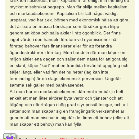
falsk ton i ackordet, men ”kapitalism” är enligt min mening ett
mycket missbrukat begrepp. Man får skilja mellan kapitalism
och marknadsekonomi. Kapitalism blir lätt något väldigt
urspårat, vad har t.ex. börsen med ekonomisk hälsa att göra,
det är bara en massa börshajar som försöker göra klipp
genom att köpa och sälja aktier i rätt ögonblick. Det finns
inget värde i den handeln förutom vid nyemissioner när
företag behöver färs finansierar eller för att förändra
ägandestrukturer i företag. Men handeln där man köper en
miljon aktier ena dagen och säljer dem nästa för att göra sig
en slant, köper ”kort” mot en framtida förväntat uppgång och
säljer långt, eller vad fan det nu heter (jag kan inte
terminologin) är en slags ekonomisk perversion. Ungefär
samma sak gäller med bankväsendet.
Att man har en marknadsekonomi däremot innebär ju helt
enkelt att man låter aktörer byta varor och tjänster och att
tillgång och efterfrågan i hög grad styr prissättningar, och att
sätter som man skapar sig en framgångsrik verksamhet är
genom att man nischar in sig där det finns ett behov (eller att
man skapar ett behov) man kan fylla.