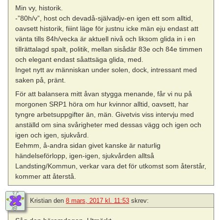
Min vy, historik.
-”80h/v”, host och devadå-självadjv-en igen ett som alltid,
oavsett historik, fiiint läge för justnu icke män eju endast att
vänta tills 84h/vecka är aktuell nivå och liksom glida in i en
tillrättalagd spalt, politik, mellan sisådär 83e och 84e timmen
och elegant endast såattsäga glida, med.
Inget nytt av människan under solen, dock, intressant med
saken på, pränt.
För att balansera mitt åvan stygga menande, får vi nu på
morgonen SRP1 höra om hur kvinnor alltid, oavsett, har
tyngre arbetsuppgifter än, män. Givetvis viss intervju med
anställd om sina svårigheter med dessas vägg och igen och
igen och igen, sjukvård.
Eehmm, å-andra sidan givet kanske är naturlig
händelseförlopp, igen-igen, sjukvården alltså
Landsting/Kommun, verkar vara det för utkomst som återstår,
kommer att återstå.
Kristian
den
8 mars, 2017 kl. 11:53
skrev: