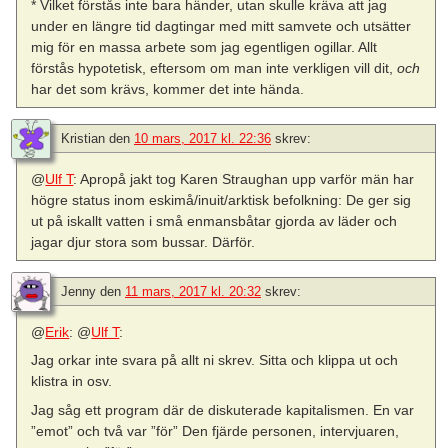
* Vilket förstås inte bara händer, utan skulle kräva att jag
under en längre tid dagtingar med mitt samvete och utsätter
mig för en massa arbete som jag egentligen ogillar. Allt
förstås hypotetisk, eftersom om man inte verkligen vill dit,
och
har det som krävs, kommer det inte hända.
Kristian
den
10 mars, 2017 kl. 22:36
skrev:
@
Ulf T
: Apropå jakt tog Karen Straughan upp varför män har
högre status inom eskimå/inuit/arktisk befolkning: De ger sig
ut på iskallt vatten i små enmansbåtar gjorda av läder och
jagar djur stora som bussar. Därför.
Jenny
den
11 mars, 2017 kl. 20:32
skrev:
@
Erik
: @
Ulf T
:
Jag orkar inte svara på allt ni skrev. Sitta och klippa ut och
klistra in osv.
Jag såg ett program där de diskuterade kapitalismen. En var
”emot” och två var ”för” Den fjärde personen, intervjuaren,