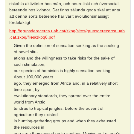
riskabla aktiviteter hos män, och neurotiskt och översocialt
beteende hos kvinnor. Det finns sålunda goda skäl att anta
att denna sorts beteende har varit evolutionsmässigt
fördelaktigt.
http://grupsderecerca.uab.cat/zkpq/sites/grupsderecerca.uab
.cat.zkpq/files/zkpq8.pdf
Given the definition of sensation seeking as the seeking
of novel situ-
ations and the willingness to take risks for the sake of
such stimulation,
our species of hominids is highly sensation seeking.
About 100,000 years
ago, they emerged from Africa and, in a relatively short
time-span, by
evolutionary standards, they spread over the entire
world from Arctic
tundras to tropical jungles. Before the advent of
agriculture they existed
in hunting-gathering groups and when they exhausted
the resources in
one area they moved on to another. Moving out of one’s