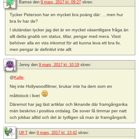
Bamse
den
9 mars, 2017 kl. 09:27
skrev:
Tycker Peterson har en mycket bra poäng där: …men hur
bra liv har de?
I slutändan tycker jag det är en mycket väsentligare fråga än
allt detta gnabb om status, titlar, pengar med mera. Visst
behöver alla en viss inkomst för att kunna leva ett bra liv,
men pengar är definitivt inte allt.
Jenny
den
9 mars, 2017 kl. 10:19
skrev:
@
Kalle
:
Nej inte Hollywoodfilmer, brukar inte ha dem som en
måttstock i livet
Däremot har jag läst artiklar och liknande där framgångsrika
män beskrivs i positiva ordalag. De sover få timmar per natt
och jobbar alltid och det är tydligen så man är framgångsrik.
Ulf T
den
9 mars, 2017 kl. 13:42
skrev: