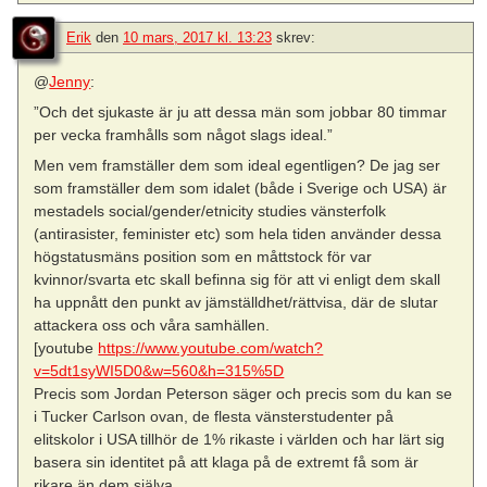
Erik
den
10 mars, 2017 kl. 13:23
skrev:
@
Jenny
:
”Och det sjukaste är ju att dessa män som jobbar 80 timmar
per vecka framhålls som något slags ideal.”
Men vem framställer dem som ideal egentligen? De jag ser
som framställer dem som idalet (både i Sverige och USA) är
mestadels social/gender/etnicity studies vänsterfolk
(antirasister, feminister etc) som hela tiden använder dessa
högstatusmäns position som en måttstock för var
kvinnor/svarta etc skall befinna sig för att vi enligt dem skall
ha uppnått den punkt av jämställdhet/rättvisa, där de slutar
attackera oss och våra samhällen.
[youtube
https://www.youtube.com/watch?
v=5dt1syWI5D0&w=560&h=315%5D
Precis som Jordan Peterson säger och precis som du kan se
i Tucker Carlson ovan, de flesta vänsterstudenter på
elitskolor i USA tillhör de 1% rikaste i världen och har lärt sig
basera sin identitet på att klaga på de extremt få som är
rikare än dem själva.