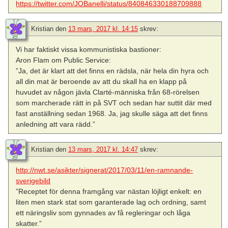
https://twitter.com/JOBanelli/status/840846330188709888
Kristian
den
13 mars, 2017 kl. 14:15
skrev:
Vi har faktiskt vissa kommunistiska bastioner:
Aron Flam om Public Service:
”Ja, det är klart att det finns en rädsla, när hela din hyra och
all din mat är beroende av att du skall ha en klapp på
huvudet av någon jävla Clarté-människa från 68-rörelsen
som marcherade rätt in på SVT och sedan har suttit där med
fast anställning sedan 1968. Ja, jag skulle säga att det finns
anledning att vara rädd.”
Kristian
den
13 mars, 2017 kl. 14:47
skrev:
http://nwt.se/asikter/signerat/2017/03/11/en-ramnande-
sverigebild
”Receptet för denna framgång var nästan löjligt enkelt: en
liten men stark stat som garanterade lag och ordning, samt
ett näringsliv som gynnades av få regleringar och låga
skatter.”