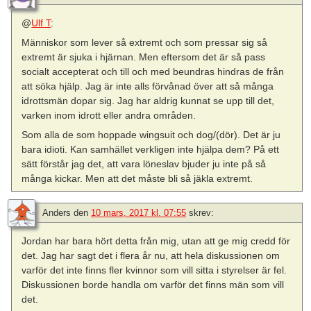
@
Ulf T
:
Människor som lever så extremt och som pressar sig så
extremt är sjuka i hjärnan. Men eftersom det är så pass
socialt accepterat och till och med beundras hindras de från
att söka hjälp. Jag är inte alls förvånad över att så många
idrottsmän dopar sig. Jag har aldrig kunnat se upp till det,
varken inom idrott eller andra områden.
Som alla de som hoppade wingsuit och dog/(dör). Det är ju
bara idioti. Kan samhället verkligen inte hjälpa dem? På ett
sätt förstår jag det, att vara löneslav bjuder ju inte på så
många kickar. Men att det måste bli så jäkla extremt.
Anders
den
10 mars, 2017 kl. 07:55
skrev:
Jordan har bara hört detta från mig, utan att ge mig credd för
det. Jag har sagt det i flera år nu, att hela diskussionen om
varför det inte finns fler kvinnor som vill sitta i styrelser är fel.
Diskussionen borde handla om varför det finns män som vill
det.