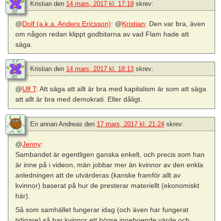
Kristian
den
14 mars, 2017 kl. 17:19
skrev:
@
Dolf (a.k.a. Anders Ericsson)
: @
Kristian
: Den var bra, även
om någon redan klippt godbitarna av vad Flam hade att
säga.
Kristian
den
14 mars, 2017 kl. 18:13
skrev:
@
Ulf T
: Att säga att allt är bra med kapitalism är som att säga
att allt är bra med demokrati. Eller dåligt.
En annan Andreas
den
17 mars, 2017 kl. 21:24
skrev:
@
Jenny
:
Sambandet är egentligen ganska enkelt, och precis som han
är inne på i videon, män jobbar mer än kvinnor av den enkla
anledningen att de utvärderas (kanske framför allt av
kvinnor) baserat på hur de presterar materiellt (ekonomiskt
här).
Så som samhället fungerar idag (och även har fungerat
tidigare) så har kvinnor ett högre inneboende värde och