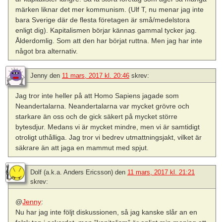
märken liknar det mer kommunism. (Ulf T, nu menar jag inte
bara Sverige där de flesta företagen är små/medelstora
enligt dig). Kapitalismen börjar kännas gammal tycker jag.
Ålderdomlig. Som att den har börjat ruttna. Men jag har inte
något bra alternativ.
Jenny
den
11 mars, 2017 kl. 20:46
skrev:
Jag tror inte heller på att Homo Sapiens jagade som
Neandertalarna. Neandertalarna var mycket grövre och
starkare än oss och de gick säkert på mycket större
bytesdjur. Medans vi är mycket mindre, men vi är samtidigt
otroligt uthålliga. Jag tror vi bedrev utmattningsjakt, vilket är
säkrare än att jaga en mammut med spjut.
Dolf (a.k.a. Anders Ericsson)
den
11 mars, 2017 kl. 21:21
skrev:
@
Jenny
:
Nu har jag inte följt diskussionen, så jag kanske slår an en