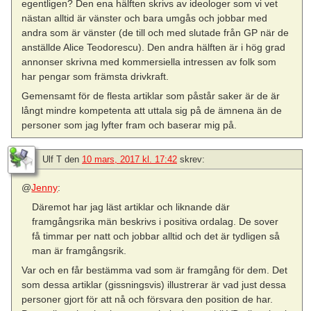
egentligen? Den ena hälften skrivs av ideologer som vi vet
nästan alltid är vänster och bara umgås och jobbar med
andra som är vänster (de till och med slutade från GP när de
anställde Alice Teodorescu). Den andra hälften är i hög grad
annonser skrivna med kommersiella intressen av folk som
har pengar som främsta drivkraft.
Gemensamt för de flesta artiklar som påstår saker är de är
långt mindre kompetenta att uttala sig på de ämnena än de
personer som jag lyfter fram och baserar mig på.
Ulf T
den
10 mars, 2017 kl. 17:42
skrev:
@
Jenny
:
Däremot har jag läst artiklar och liknande där
framgångsrika män beskrivs i positiva ordalag. De sover
få timmar per natt och jobbar alltid och det är tydligen så
man är framgångsrik.
Var och en får bestämma vad som är framgång för dem. Det
som dessa artiklar (gissningsvis) illustrerar är vad just dessa
personer gjort för att nå och försvara den position de har.