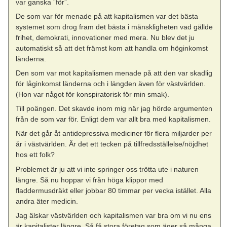
var ganska ”för”.
De som var för menade på att kapitalismen var det bästa
systemet som drog fram det bästa i mänskligheten vad gällde
frihet, demokrati, innovationer med mera. Nu blev det ju
automatiskt så att det främst kom att handla om höginkomst
länderna.
Den som var mot kapitalismen menade på att den var skadlig
för låginkomst länderna och i längden även för västvärlden.
(Hon var något för konspiratorisk för min smak).
Till poängen. Det skavde inom mig när jag hörde argumenten
från de som var för. Enligt dem var allt bra med kapitalismen.
När det går åt antidepressiva mediciner för flera miljarder per
år i västvärlden. Är det ett tecken på tillfredsställelse/nöjdhet
hos ett folk?
Problemet är ju att vi inte springer oss trötta ute i naturen
längre. Så nu hoppar vi från höga klippor med
fladdermusdräkt eller jobbar 80 timmar per vecka istället. Alla
andra äter medicin.
Jag älskar västvärlden och kapitalismen var bra om vi nu ens
är kapitalister längre. Så få stora företag som äger så många