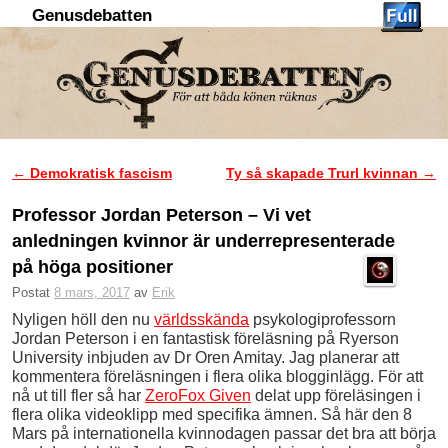
Genusdebatten
Hoppa till huvudinnehåll
Hoppa till sekundärt innehåll
←
Demokratisk fascism
Ty så skapade Trurl kvinnan
→
Inläggsnavigering
Professor Jordan Peterson – Vi vet
anledningen kvinnor är underrepresenterade
på höga positioner
Postat
8 mars, 2017
av
Erik
Nyligen höll den nu
världsskända
psykologiprofessorn
Jordan Peterson i en fantastisk föreläsning på Ryerson
University inbjuden av Dr Oren Amitay. Jag planerar att
kommentera föreläsningen i flera olika blogginlägg. För att
nå ut till fler så har
ZeroFox Given
delat upp föreläsingen i
flera olika videoklipp med specifika ämnen. Så här den 8
Mars på internationella kvinnodagen passar det bra att börja