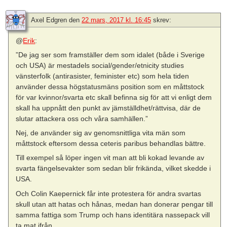
Axel Edgren
den
22 mars, 2017 kl. 16:45
skrev:
@
Erik
:
”De jag ser som framställer dem som idalet (både i Sverige
och USA) är mestadels social/gender/etnicity studies
vänsterfolk (antirasister, feminister etc) som hela tiden
använder dessa högstatusmäns position som en måttstock
för var kvinnor/svarta etc skall befinna sig för att vi enligt dem
skall ha uppnått den punkt av jämställdhet/rättvisa, där de
slutar attackera oss och våra samhällen.”
Nej, de använder sig av genomsnittliga vita män som
måttstock eftersom dessa ceteris paribus behandlas bättre.
Till exempel så löper ingen vit man att bli kokad levande av
svarta fängelsevakter som sedan blir frikända, vilket skedde i
USA.
Och Colin Kaepernick får inte protestera för andra svartas
skull utan att hatas och hånas, medan han donerar pengar till
samma fattiga som Trump och hans identitära nassepack vill
ta mat ifrån.