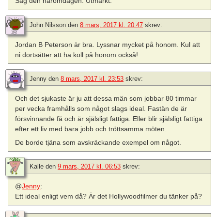
Såg den häromdagen. Utmärkt.
John Nilsson
den
8 mars, 2017 kl. 20:47
skrev:
Jordan B Peterson är bra. Lyssnar mycket på honom. Kul att
ni dortsätter att ha koll på honom också!
Jenny
den
8 mars, 2017 kl. 23:53
skrev:
Och det sjukaste är ju att dessa män som jobbar 80 timmar
per vecka framhålls som något slags ideal. Fastän de är
försvinnande få och är själsligt fattiga. Eller blir själsligt fattiga
efter ett liv med bara jobb och tröttsamma möten.
De borde tjäna som avskräckande exempel om något.
Kalle
den
9 mars, 2017 kl. 06:53
skrev:
@
Jenny
:
Ett ideal enligt vem då? Är det Hollywoodfilmer du tänker på?