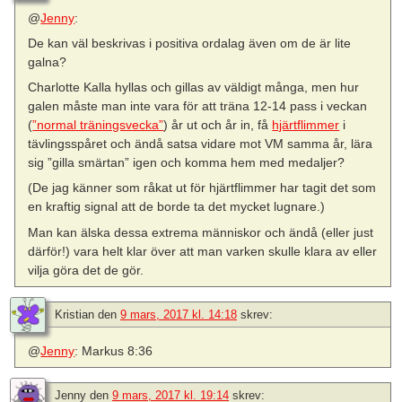
@
Jenny
:
De kan väl beskrivas i positiva ordalag även om de är lite
galna?
Charlotte Kalla hyllas och gillas av väldigt många, men hur
galen måste man inte vara för att träna 12-14 pass i veckan
(
”normal träningsvecka”
) år ut och år in, få
hjärtflimmer
i
tävlingsspåret och ändå satsa vidare mot VM samma år, lära
sig ”gilla smärtan” igen och komma hem med medaljer?
(De jag känner som råkat ut för hjärtflimmer har tagit det som
en kraftig signal att de borde ta det mycket lugnare.)
Man kan älska dessa extrema människor och ändå (eller just
därför!) vara helt klar över att man varken skulle klara av eller
vilja göra det de gör.
Kristian
den
9 mars, 2017 kl. 14:18
skrev:
@
Jenny
: Markus 8:36
Jenny
den
9 mars, 2017 kl. 19:14
skrev: