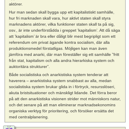
aktörer.
Hur man sedan skall bygga upp ett kapitalistiskt samhälle,
hur fri marknaden skall vara, hur aktivt staten skall styra
marknadens aktörer, vilka funktioner staten skall ta på sig,
osv., är inte underförstådda i greppet ’kapitalism’. Att då säga
att ’kapitalism’ är bra eller dåligt blir mest begripligt som ett
referendum om privat ägande kontra socialism, där alla
produktionsmedel förstatligas. Möjligen kan man även
jämföra med anarki, där man föreställer sig ett samhälle ”fritt
från stat, kapitalism och alla andra hierarkiska system och
auktoritära strukturer”.
Både socialistiska och anarkistiska system tenderar att
haverera – anarkistiska system snabbast av alla, medan
socialistiska system brukar glida in i förtryck, resursslöseri,
akuta bristsituationer och mänskligt lidande. Det förra beror
på att den anarkistiska visionen strider mot människors natur,
och det senare på att man eliminerar marknadsekonomins
organiska verktyg för prioritering, och försöker ersätta det
med centralplanering.