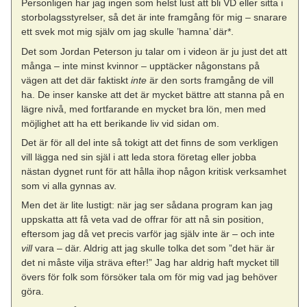
Personligen har jag ingen som helst lust att bli VD eller sitta i
storbolagsstyrelser, så det är inte framgång för mig – snarare
ett svek mot mig själv om jag skulle ’hamna’ där*.
Det som Jordan Peterson ju talar om i videon är ju just det att
många – inte minst kvinnor – upptäcker någonstans på
vägen att det där faktiskt
inte
är den sorts framgång de vill
ha. De inser kanske att det är mycket bättre att stanna på en
lägre nivå, med fortfarande en mycket bra lön, men med
möjlighet att ha ett berikande liv vid sidan om.
Det är för all del inte så tokigt att det finns de som verkligen
vill lägga ned sin själ i att leda stora företag eller jobba
nästan dygnet runt för att hålla ihop någon kritisk verksamhet
som vi alla gynnas av.
Men det är lite lustigt: när jag ser sådana program kan jag
uppskatta att få veta vad de offrar för att nå sin position,
eftersom jag då vet precis varför jag själv inte är – och inte
vill
vara – där. Aldrig att jag skulle tolka det som ”det här är
det ni måste vilja sträva efter!” Jag har aldrig haft mycket till
övers för folk som försöker tala om för mig vad jag behöver
göra.