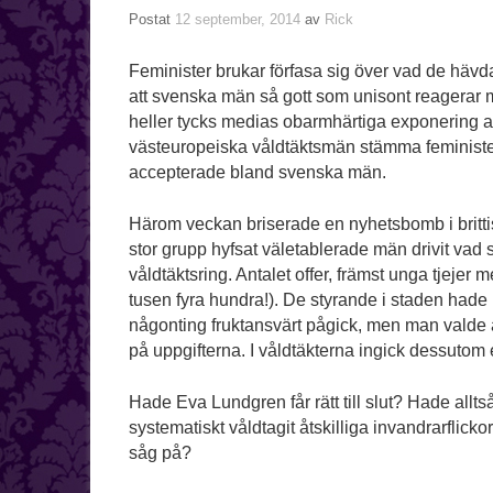
Postat
12 september, 2014
av
Rick
Feminister brukar förfasa sig över vad de hävd
att svenska män så gott som unisont reagerar 
heller tycks medias obarmhärtiga exponering 
västeuropeiska våldtäktsmän stämma feministerna
accepterade bland svenska män.
Härom veckan briserade en nyhetsbomb i britt
stor grupp hyfsat väletablerade män drivit va
våldtäktsring. Antalet offer, främst unga tjeje
tusen fyra hundra!). De styrande i staden hade un
någonting fruktansvärt pågick, men man valde at
på uppgifterna. I våldtäkterna ingick dessutom
Hade Eva Lundgren får rätt till slut? Hade allt
systematiskt våldtagit åtskilliga invandrarflic
såg på?