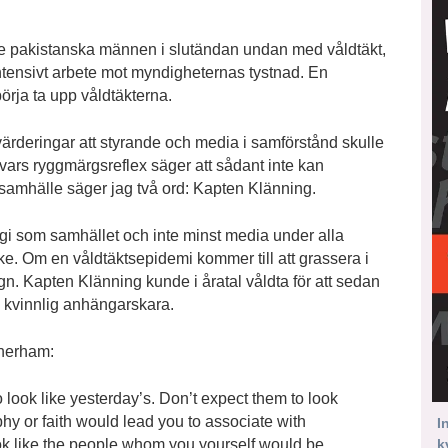
de pakistanska männen i slutändan undan med våldtäkt,
 intensivt arbete mot myndigheternas tystnad. En
börja ta upp våldtäkterna.
ärderingar att styrande och media i samförstånd skulle
vars ryggmärgsreflex säger att sådant inte kan
amhälle säger jag två ord: Kapten Klänning.
i som samhället och inte minst media under alla
ke. Om en våldtäktsepidemi kommer till att grassera i
n. Kapten Klänning kunde i åratal våldta för att sedan
 kvinnlig anhängarskara.
therham:
 look like yesterday’s. Don’t expect them to look
phy or faith would lead you to associate with
I
ook like the people whom you yourself would be
k