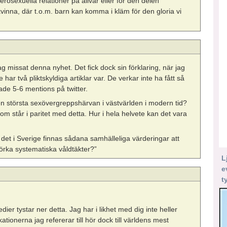
erosexuella relationer på allvar eller för den delen
kvinna, där t.o.m. barn kan komma i kläm för den gloria vi
g missat denna nyhet. Det fick dock sin förklaring, när jag
ar två pliktskyldiga artiklar var. De verkar inte ha fått så
de 5-6 mentions på twitter.
den största sexövergreppshärvan i västvärlden i modern tid?
om står i paritet med detta. Hur i hela helvete kan det vara
n det i Sverige finnas sådana samhälleliga värderingar att
örka systematiska våldtäkter?”
L
e
t
edier tystar ner detta. Jag har i likhet med dig inte heller
ionerna jag refererar till hör dock till världens mest