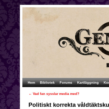
Hoppa till huvudinnehåll
Hoppa till sekundärt innehåll
Hem
Bibliotek
Forums
Kartläggning
Ko
←
Vad fan sysslar media med?
Inläggsnavigering
Politiskt korrekta våldtäktsku