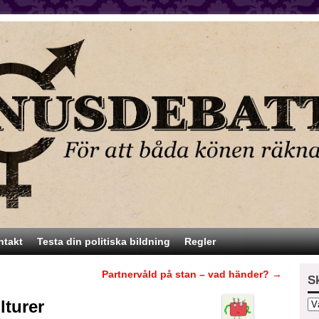
ntakt
Testa din politiska bildning
Regler
Partnervåld på stan – vad händer?
→
S
lturer