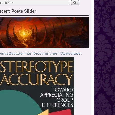
ecent Posts Slider
enusDebatten har försvunnit ner i Värdedjupet