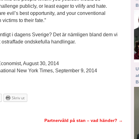
B
hallenge publicly, or least eager to vilify and hate.
e evil’s best opportunity, and your conventional
ictims to their fate.”
entligt i dagens Sverige? Det är nämligen bland dem vi
åt ostraffade ondskefulla handlingar.
 Economist, August 30, 2014
U
national New York Times, September 9, 2014
a
B
Skriv ut
Partnervåld på stan – vad händer?
→