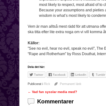
most likely to respect, most afraid of to c
Because your assumptions and pieties ar
wisdom is what’s most likely to condemn v
Vem är man alltså mest rädd för att utmana off
ska titta efter lite extra noga om vi vill komma 
Källor:
”See no evil, hear no evil, speak no evil”, The
“Rape and Rotherham” by Ross Douthat, Inter
Dela det här:
Twitter
Facebook
LinkedIn
Tumblr
Publicerat i
Rick
Permanent länk
←
Vad fan sysslar media med?
Inläggsnavigering
Kommentarer