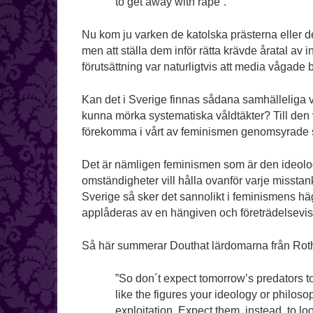
to get away with rape”.
Nu kom ju varken de katolska prästerna eller 
men att ställa dem inför rätta krävde åratal av
förutsättning var naturligtvis att media vågade 
Kan det i Sverige finnas sådana samhälleliga v
kunna mörka systematiska våldtäkter? Till den 
förekomma i vårt av feminismen genomsyrade s
Det är nämligen feminismen som är den ideolog
omständigheter vill hålla ovanför varje misstan
Sverige så sker det sannolikt i feminismens häg
applåderas av en hängiven och företrädelsevis
Så här summerar Douthat lärdomarna från Ro
”So don´t expect tomorrow’s predators to
like the figures your ideology or philoso
exploitation. Expect them, instead, to l