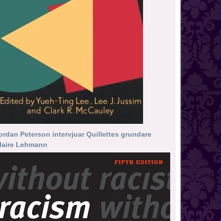
ordan Peterson intervjuar Quillettes grundare
laire Lehmann