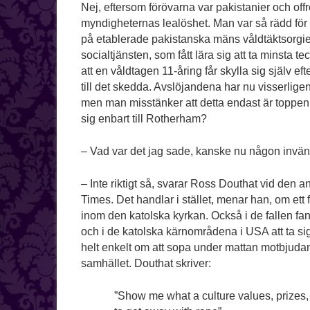
Nej, eftersom förövarna var pakistanier och offren
myndigheternas lealöshet. Man var så rädd för 
på etablerade pakistanska mäns våldtäktsorgi
socialtjänsten, som fått lära sig att ta minsta t
att en våldtagen 11-åring får skylla sig själv ef
till det skedda. Avslöjandena har nu visserligen
men man misstänker att detta endast är toppen 
sig enbart till Rotherham?
– Vad var det jag sade, kanske nu någon invänd
– Inte riktigt så, svarar Ross Douthat vid den
Times. Det handlar i stället, menar han, om e
inom den katolska kyrkan. Också i de fallen fan
och i de katolska kärnområdena i USA att ta si
helt enkelt om att sopa under mattan motbjuda
samhället. Douthat skriver:
”Show me what a culture values, prizes, p