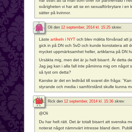
har svårt att ta män som offer för partnervåld i het
svårigheten vi har att se en sexualförbrytare i en 
sätter på kvinnor.
Oli
den
12 september, 2014 kl. 15:25
skrev:
Läste
artikeln i NYT
och blev mäkta förvånad att ja
gick in på DN och SvD och kunde konstatera att de h
mycket uppmärksamhet heller, artiklarna på DN ha
Ursäkta mig, men det är ju helt bisarrt. Är detta 
Jag jag kan i alla fall inte påminna mig om något s
så tyst om detta?
Kanske är det en ledtråd till svaret din fråga: ”Ka
styrande och media i samförstånd skulle kunna m
Rick
den
12 september, 2014 kl. 15:36
skrev:
@Oli
Du har helt rätt. Det är totalt bisarrt att svenska m
noterat något nämnvärt intresse bland dem. Publikat