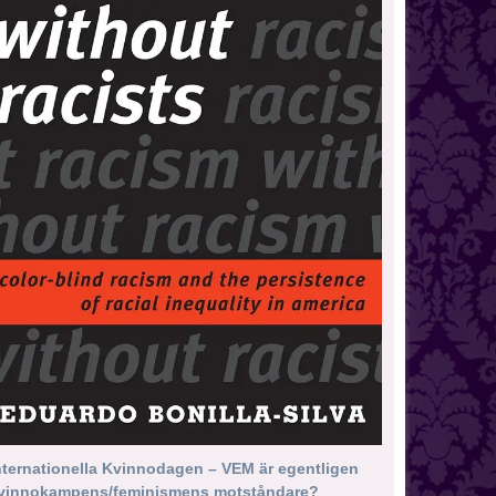
nternationella Kvinnodagen – VEM är egentligen
vinnokampens/feminismens motståndare?