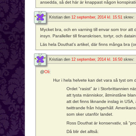
ansedda, så det här är knappast någon konspirati
Kristian
den
12 september, 2014 kl. 15:51
skrev:
Mycket bra, och en varning till envar som tror att
insyn. Paralleller till finanskrisen, tortyr, och datai
Läs hela Douthat’s artikel, där finns många bra 
Kristian
den
12 september, 2014 kl. 16:50
skrev:
@
Oli
:
Hur i hela helvete kan det vara så tyst om 
Ordet ”rasist” är i Storbrittannien nä
att tysta människor, åtminståne bland
att det finns liknande inslag in US
twittrande från högerhåll. Amerikan
som sker utanför landet.
Ross Douthat är konservativ, så ”pr
Då blir det alltså: