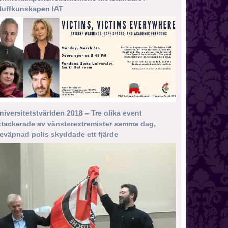
luffkunskapen IAT
niversitetstvärlden 2018 – Tre olika event
ttackerade av vänsterextremister samma dag,
eväpnad polis skyddade ett fjärde