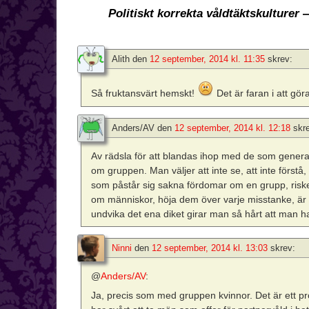
Politiskt korrekta våldtäktskulturer
—
Alith
den
12 september, 2014 kl. 11:35
skrev:
Så fruktansvärt hemskt!
Det är faran i att g
Anders/AV
den
12 september, 2014 kl. 12:18
skr
Av rädsla för att blandas ihop med de som general
om gruppen. Man väljer att inte se, att inte förstå
som påstår sig sakna fördomar om en grupp, riske
om människor, höja dem över varje misstanke, är li
undvika det ena diket girar man så hårt att man h
Ninni
den
12 september, 2014 kl. 13:03
skrev:
@
Anders/AV
:
Ja, precis som med gruppen kvinnor. Det är ett pro