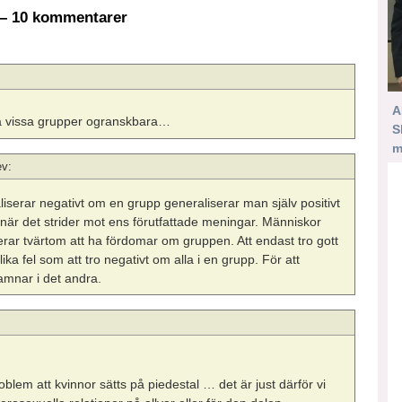
 10 kommentarer
A
öra vissa grupper ogranskbara…
S
m
ev:
iserar negativt om en grupp generaliserar man själv positivt
, när det strider mot ens förutfattade meningar. Människor
rar tvärtom att ha fördomar om gruppen. Att endast tro gott
ka fel som att tro negativt om alla i en grupp. För att
amnar i det andra.
blem att kvinnor sätts på piedestal … det är just därför vi