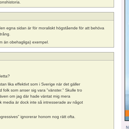
onshistoria.
 den egna sidan är för moraliskt högstående för att behöva
ntrång.
(om än obehagliga) exempel.
detta?
stan lika effektivt som i Sverige när det gäller
 folk som anser sig vara ”vänster.” Skulle tro
A, även om jag där hade väntat mig mera
sk media är dock inte så intresserade av något
ogressives” ignorerar honom nog rätt ofta.
N