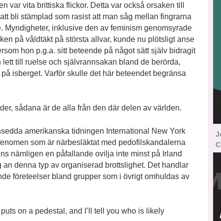
 var vita brittiska flickor. Detta var också orsaken till
att bli stämplad som rasist att man såg mellan fingrarna
e. Myndigheter, inklusive den av feminism genomsyrade
ecken på våldtäkt på största allvar, kunde nu plötsligt anse
tersom hon p.g.a. sitt beteende på något sätt själv bidragit
 lett till ruelse och självrannsakan bland de berörda,
på isberget. Varför skulle det här beteendet begränsa
er, sådana är de alla från den där delen av världen.
 ansedda amerikanska tidningen International New York
J
tt fenomen som är närbesläktat med pedofilskandalerna
C
ns nämligen en påfallande ovilja inte minst på Irland
g an denna typ av organiserad brottslighet. Det handlar
nde företeelser bland grupper som i övrigt omhuldas av
uts on a pedestal, and I’ll tell you who is likely