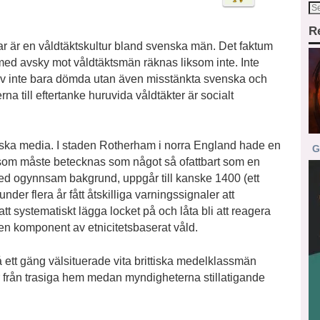
R
ar är en våldtäktskultur bland svenska män. Det faktum
med avsky mot våldtäktsmän räknas liksom inte. Inte
av inte bara dömda utan även misstänkta svenska och
 till eftertanke huruvida våldtäkter är socialt
iska media. I staden Rotherham i norra England hade en
G
d som måste betecknas som något så ofattbart som en
r med ogynnsam bakgrund, uppgår till kanske 1400 (ett
der flera år fått åtskilliga varningssignaler att
t systematiskt lägga locket på och låta bli att reagera
 en komponent av etnicitetsbaserat våld.
så ett gäng välsituerade vita brittiska medelklassmän
kor från trasiga hem medan myndigheterna stillatigande